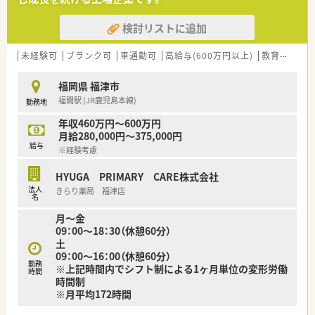
す。※会社規定有
■コロナ前は食事会などママさん薬剤師にも配慮した懇親会を
検討リストに追加
多く行われていました。
未経験可
ブランク可
車通勤可
高給与(600万円以上)
教育制度あり
福岡県 福津市
福間駅 (JR鹿児島本線)
勤務地
年収460万円～600万円
月給280,000円～375,000円
給与
※経験考慮
HYUGA PRIMARY CARE株式会社
法人
きらり薬局 福津店
名
月～金
09：00～18：30（休憩60分）
土
09：00～16：00（休憩60分）
勤務
※上記時間内でシフト制による1ヶ月単位の変形労働
時間
時間制
※月平均172時間