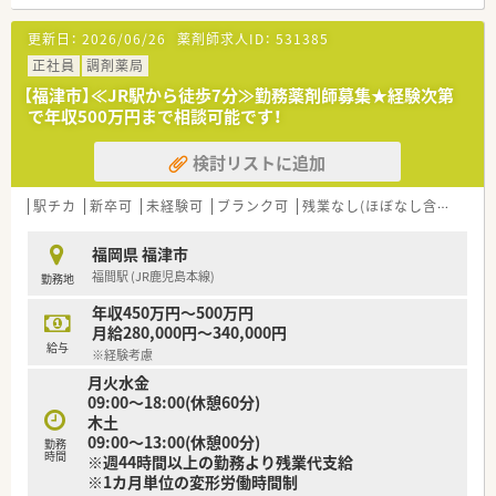
■オンライン服薬指導(28店舗実施)、地域連携薬局(21店舗)、零
売など最先端の取り組みを実施しています。
更新日：
2026/06/26
薬剤師求人ID：
531385
＜在宅に不安がある方も安心＞
正社員
調剤薬局
■在宅業務専用システムを自社開発しており、現場の薬剤師の意
【福津市】≪JR駅から徒歩7分≫勤務薬剤師募集★経験次第
見を集約して作っているので業務負荷軽減につながっています。
で年収500万円まで相談可能です！
報告書も、その場で入力が出来る仕組みを作っており、残業時間
を削減しています。
検討リストに追加
■臨時処方や急な在宅訪問に対応する『臨時処方専任薬剤師』を
配置しているので、 大幅な残業はありません。
■運転に不安のある方は3ヶ月研修があるので、着実に慣れて頂
駅チカ
新卒可
未経験可
ブランク可
残業なし(ほぼなし含む)
転
けます。
■運転が出来ない方もご相談は可能です。
福岡県 福津市
福間駅 (JR鹿児島本線)
勤務地
＜女性もご活躍いただける環境＞
■ライフイベントやご自身の状況の変化があった場合、雇用形態
年収450万円～500万円
変更の相談も可能です。
月給280,000円～340,000円
■育休取得率 100％。復帰率100%。男性育休取得実績(現在8名
給与
※経験考慮
取得)もあります。
月火水金
■子育て中の方は時短勤務も可能です。
09:00～18:00(休憩60分)
性別を問わず薬局長等、キャリアを積み活躍できるフィールドが
木土
ございます。
09:00～13:00(休憩00分)
勤務
時間
※週44時間以上の勤務より残業代支給
＜ワークライフバランスを推進＞
※1カ月単位の変形労働時間制
■平均の残業時間は10～15時間以内となっており正社員(S1)は