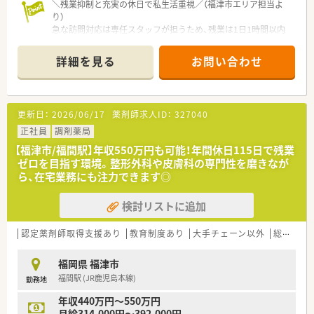
＼残業抑制と充実の休日で私生活重視／（福津市エリア担当よ
り）
急な訪問対応は専任スタッフが担うため、残業は1日1時間以内
です。年間休日も118日あり、ご家族や趣味の時間もしっかり確
保できる環境ですよ。
詳細を見る
お問い合わせ
＊------------------------------------------＊
【店舗情報と応需状況について】
■外来は外科や小児科など広範囲に渡り、1日20枚程度の処方箋
更新日：
2026/06/17
薬剤師求人ID：
327040
を応需して地域医療に貢献しています。
■在宅業務は施設をメインに約100名から110名ほどを担当し、
正社員
調剤薬局
患者様一人ひとりと丁寧に向き合います。
【福津市/福間駅】年収550万円も可能！年間休日115日で残業
■福間駅から車で8分ほどの距離に位置しており、渋滞の少ない
ゼロを目指す環境。整形外科や皮膚科の専門性を磨きなが
ルートで毎日のマイカー通勤も快適です。
ら、在宅業務にも注力できます◎
【法人特徴について】
検討リストに追加
■2021年に東証グロース市場へ上場を果たし、超高齢社会に不
可欠な在宅医療を主軸に成長中です。
■福岡県内を中心に全国で60店舗以上を展開しており、安定し
認定薬剤師取得支援あり
教育制度あり
大手チェーン以外
総合科目
た経営基盤と先進的な取り組みが特徴です。
■薬剤師から営業職へのジョブチェンジなど、個人の志向に合わ
福岡県 福津市
せて柔軟にキャリアを選択できる組織です。
福間駅 (JR鹿児島本線)
勤務地
【勤務実態について】
年収440万円～550万円
■臨時処方に対応する専任薬剤師を配置しているため、急な対応
月給314,000円～392,000円