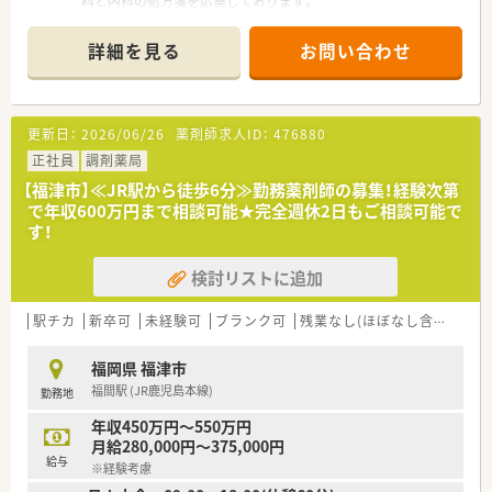
科と内科の処方箋を応需しております。
■1日あたり70～80枚の処方箋を応需しており常勤薬剤師2名体
制で患者さまに対応しています。
詳細を見る
お問い合わせ
■薬剤師は正社員2名とパート4名が在籍し常時2～3名体制で調
剤業務にあたっています。
【募集背景と求める人物像について】
更新日：
2026/06/26
薬剤師求人ID：
476880
■今回の正社員薬剤師の募集は増員のためであり組織体制強化
に向けた採用であります。
正社員
調剤薬局
■地域医療に貢献したいという強い想いを持つ薬剤師の方の応
【福津市】≪JR駅から徒歩6分≫勤務薬剤師の募集！経験次第
募を歓迎いたします。
で年収600万円まで相談可能★完全週休2日もご相談可能で
■待合室での患者さまとのコミュニケーションを大切にしたい
す！
と考える方を求めています。
検討リストに追加
【法人特徴について】
■福岡県と熊本県を中心に29店舗の薬局を展開しており、地域
に根差したサービスを提供しています。
駅チカ
新卒可
未経験可
ブランク可
残業なし(ほぼなし含む)
転
■薬を受け取る場所以上の、患者さま同士や薬剤師との交流が生
まれる空間づくりを目指しています。
福岡県 福津市
■患者さまが待ち時間を苦痛に感じないよう季節のディスプレ
福間駅 (JR鹿児島本線)
勤務地
イや地域の作品展示に力を入れています。
年収450万円～550万円
【求人情報について】
月給280,000円～375,000円
■経験に応じて年収450万円から最大580万円までが想定される
給与
※経験考慮
正社員の募集であります。