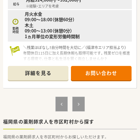
による大幅な残業は発生しにくいです。
給与
※経験・エリアを考慮
■1分単位で残業代が支給される仕組みが整っており、働いた分
月火水金
だけしっかりと反映されるので安心です。
09:00～18:00（休憩60分）
■有給休暇の消化率は約70パーセントと高く、ワークライフバ
木土
ランスを保ちながら無理なく勤務できます。
勤務
09:00～13:00（休憩0分）
時間
1ヵ月単位の変形労働時間制
＼残業ほぼなし！自分時間を大切に／（福津市エリア担当より）
年間休日115日に加え長期休暇も取得可能です。残業ゼロを推進
する環境で、仕事と私生活を賢く両立しませんか？
【店舗情報と応需状況について】
詳細を見る
お問い合わせ
■福間駅から徒歩5分の好立地で、整形外科と皮膚科をメインに
1日約85枚の処方箋を受け付けています。
■薬剤師3名と事務3名の体制を整えており、一人あたりの負担
が少なくなるよう配慮された職場です。
■近隣の総合病院からも広域で応需しており、在宅業務も25件
ほど対応しているため幅広く学べます。
【募集背景と求める人物像について】
■欠員補充に伴う募集を行っており、フォローアップやトレーシ
福岡県の薬剤師求人を市区町村から探す
ングレポートに前向きな方を求めています。
■20代から50代まで幅広い層が活躍しており、第二新卒の方か
福岡県の薬剤師求人を市区町村からお探しいただけます。
らベテランの方まで柔軟に受け入れ可能です。