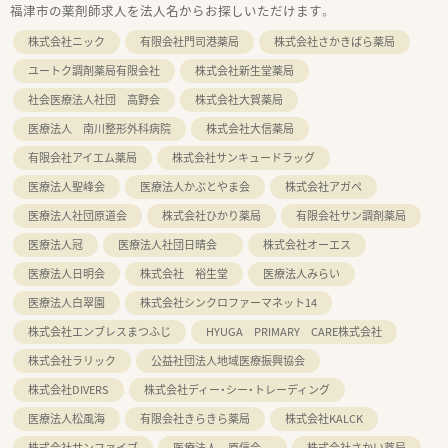
福津市の薬剤師求人を法人名からお探しいただけます。
株式会社ニック
有限会社門司港薬局
株式会社さかきばら薬局
ユートク調剤薬局有限会社
株式会社新生堂薬局
社会医療法人社団 高野会
株式会社大賀薬局
医療法人 南川整形外科病院
株式会社大信薬局
有限会社アイエム薬局
株式会社サンキュードラッグ
医療法人聖峰会
医療法人かぶとやま会
株式会社アガペ
医療法人社団原道会
株式会社ひかり薬局
有限会社サン調剤薬局
医療法人冠
医療法人社団日晴会
株式会社オーエス
医療法人日明会
株式会社 裕生堂
医療法人みらい
医療法人白翠園
株式会社シンクロファーマネット14
株式会社エンブレスまつふじ
HYUGA PRIMARY CARE株式会社
株式会社ラリック
公益社団法人地域医療振興協会
株式会社DIVERS
株式会社ディー・シー・トレーディング
医療法人松風海
有限会社きらきら薬局
株式会社KALCK
株式会社サンファイブ
医療法人 原信会
株式会社さかい薬局