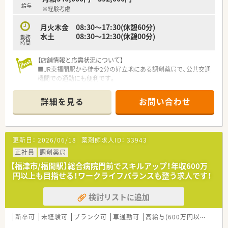
■ドクターとの良好な関係性により、疑義照会がしやすく働きや
■お車での通勤が便利な立地です。
給与
※経験考慮
すい現場です。
■様々な働き方を選択できるため、ご自身のライフスタイルに合
月火木金 08:30～17:30(休憩60分)
わせた就業が可能です。
水土 08:30～12:30(休憩00分)
勤務
■かかりつけ薬剤師等のノルマがないため、患者様への対応に集
時間
中できます。
【店舗情報と応需状況について】
■JR東福間駅から徒歩2分の好立地にある調剤薬局で、公共交通
機関での通勤にも便利です。
■主な応需科目は内科、呼吸器科、循環器科、消化器科で、処方箋
枚数は1日あたり30枚ほどです。
詳細を見る
お問い合わせ
■現在は薬剤師1～2名体制ですが、今後は薬剤師2名体制で運営
していく予定となっております。
【募集背景と求める人物像について】
更新日：
2026/06/18
薬剤師求人ID：
33943
■増員のため新たな仲間を募集しており、今回は正社員として勤
務してくださる方を求めています。
正社員
調剤薬局
■コミュニケーション能力が高く、協調性を持った方と働きたい
【福津市/福間駅】総合病院門前でスキルアップ！年収600万
と考えている職場です。
円以上も目指せる！ワークライフバランスも整う求人です！
■かかりつけ薬剤師業務にも前向きに取り組める、意欲の高い方
を歓迎しています。
検討リストに追加
【法人特徴について】
■福岡県や熊本県、大分県に約30店舗の調剤薬局を展開してい
新卒可
未経験可
ブランク可
車通勤可
高給与(600万円以上)
認
る企業です。