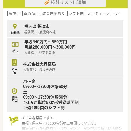
検討リストに追加
新卒可
車通勤可
教育制度あり
シフト制
大手チェーン
ヘルプ体制充実
福岡県 福津市
福間駅 (JR鹿児島本線)
勤務地
年収440万円～550万円
月給280,000円～300,000円
給与
※経験・エリアを考慮
株式会社大賀薬局
法人
大賀薬局 ひまきの店
名
月～金
09:00～18:00(休憩60分)
土
09:00～17:30(休憩60分)
勤務
時間
※1ヵ月単位の変形労働時間制
※週40時間のシフト制
＜こんな薬局です＞
■福岡県を中心に100店舗以上展開しています。
■病院門前から医療モール型、マンツーマン型まで幅広い形態の