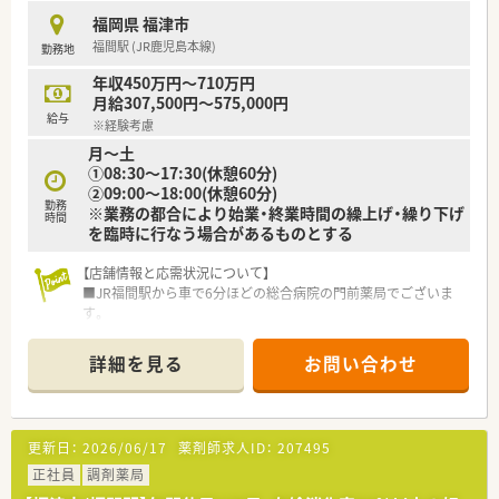
■関東や関西、北陸、東海エリアに展開する大手ドラッグストア
福岡県 福津市
グループの一員です。
福間駅 (JR鹿児島本線)
勤務地
■年間休日120日以上と労働環境が整っており、プライベートも
大切にできます。
年収450万円～710万円
月給307,500円～575,000円
【求人情報について】
給与
※経験考慮
■未経験者やブランクがある方も歓迎しており、安心して入社で
月～土
きます。
①08:30～17:30(休憩60分)
■給与は経験やスキルを考慮し、年収480万円から550万円でご
②09:00～18:00(休憩60分)
相談可能です。
勤務
※業務の都合により始業・終業時間の繰上げ・繰り下げ
■昇給は年1回あり、賞与は年2回で合わせて1.5ヶ月分支給され
時間
を臨時に行なう場合があるものとする
る実績があります。
【店舗情報と応需状況について】
■JR福間駅から車で6分ほどの総合病院の門前薬局でございま
す。
■内科や外科、産婦人科など幅広い科目を1日100枚以上応需し
ています。
詳細を見る
お問い合わせ
■常勤薬剤師3名、パート薬剤師2名体制で地域医療に貢献して
います。
【募集背景と求める人物像について】
更新日：
2026/06/17
薬剤師求人ID：
207495
■今後の体制強化とサービス向上に向けた増員のための募集で
ございます。
正社員
調剤薬局
■人柄重視の採用のため、年齢や経験を問わずにご応募いただけ