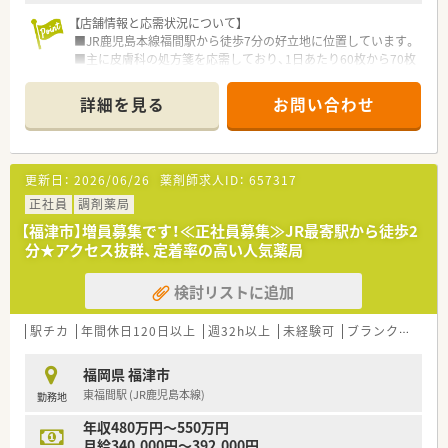
みなし残業を超える事はありません。
【店舗情報と応需状況について】
■終日休みカウントの年間休日は117日＋1日(バースデー休暇)！
■JR鹿児島本線福間駅から徒歩7分の好立地に位置しています。
半休等もシフトに組み込めるのでプライベートと両立が可能で
■主に皮膚科の処方箋を応需しており、1日あたり60枚から70枚
す。
に対応しています。
■異動は、基本転居を伴わない異動となります。九州から関東へ
■薬剤師は正社員1名と派遣薬剤師1名の常時2名体制で業務に
など転居を伴う異動がないので、地域に根付いた勤務が可能で
詳細を見る
お問い合わせ
あたっています。
す。
【募集背景と求める人物像について】
■今回は欠員補充のため、地域医療に貢献したい薬剤師の方を募
＜スキルアップ・キャリアアップできる環境＞
更新日：
2026/06/26
薬剤師求人ID：
657317
集しています。
■麻薬の取り扱いが多い店舗やカテーテル・ポンプ処方を行って
■全国的にも有名な皮膚科の門前薬局で、専門性を高めたい方を
正社員
いる店舗もあります。
調剤薬局
歓迎します。
緩和ケアの資格を持っている薬剤師が2名（調剤薬局勤務薬剤師
【福津市】増員募集です！≪正社員募集≫JR最寄駅から徒歩2
■ドクターや医療事務も含め、全スタッフと良好な関係を築ける
54名）在籍しており、患者様に寄り添った仕事を経験することが
分★アクセス抜群、定着率の高い人気薬局
方を求めています。
できます。
■店舗管理を各薬局長へ任せており、社長から店舗の運営や数字
検討リストに追加
【職場環境と雰囲気】
管理の研修を受けることができます。
■福岡県を中心に22店舗を展開しており、地域に根差した薬局
■薬剤師から営業職など社内でのジョブチェンジも相談の上可
運営を行っています。
能です。
駅チカ
年間休日120日以上
週32h以上
未経験可
ブランク可
認
■ドクターの開業支援から携わっているため、クリニックとの関
■企業・官公庁出身の未経験の方や、病院出身の方も多数活躍し
係が良好です。
ています。
福岡県 福津市
■平均年齢は42歳でベテラン薬剤師が多く、女性が多い活気あ
東福間駅 (JR鹿児島本線)
勤務地
る職場です。
＜こんな薬局です＞
■外科・小児科・皮膚科を応需しており、個人～施設在宅もござい
年収480万円～550万円
【やりがい/おすすめポイント】
ますので幅広い経験を積む事が可能です。
月給340,000円～392,000円