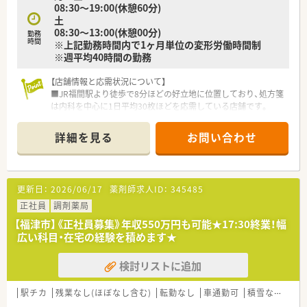
08:30～19:00(休憩60分)
■九州ではめずらしい完全週休2日制の薬局で年間休日115日ご
土
ざいます。プライベートの充実が仕事の質につながるという観
08:30～13:00(休憩00分)
点で、「従業員満足がお客様満足につながる」という理念の根幹
勤務
時間
※上記勤務時間内で1ヶ月単位の変形労働時間制
であり、長年従業員から愛される秘訣です。
※週平均40時間の勤務
ハートクロス休暇(長期有給消化制度)や育休・産休取得率が高
く、長く働くことが出来る職場環境です。
【店舗情報と応需状況について】
＜充実の研修制度＞
■JR福間駅より徒歩で8分ほどの好立地に位置しており、処方箋
■必須研修やアドバンス研修、マネジメント研修などご自身の
は内科を中心に1日平均30枚ほどを応需している店舗です。
レベルに応じた研修の受講が可能です。在宅やセルフメディケ
■在宅業務は施設と個人合わせて約60名ほど対応しており、外
ーション、漢方やがん専門薬剤師など、様々なキャリア構築に向
来だけでなく地域医療に深く貢献できる体制が整っています。
詳細を見る
お問い合わせ
けた研修内容を取り揃えています。
■薬剤師は正社員3名に加えて事務職も正社員が2名在籍してお
■実務経験が無い方やブランクがある方も安心できる教育プロ
り、透析の処方日には3名体制以上で手厚く対応しています。
グラムがあるので安心してスキルアップ出来ます。
■社員教育に関しては、基本研修から興味ある分野を学べるテー
【法人特徴について】
更新日：
2026/06/17
薬剤師求人ID：
345485
マ別研修があり、その他年次や役職に合わせた研修が充実してい
■特定の地域を中心に医療モール型薬局を60店舗以上展開して
ます。
おり、昨年末からは大手医療グループの傘下となりました。
正社員
調剤薬局
■がん専門薬剤師は、九州がんセンターと九州大学病院と提携を
■M&Aに頼らずクリニックの開業支援を通じた新規出店を続け
【福津市】《正社員募集》年収550万円も可能★17:30終業！幅
しており、症例集めなどは可能です。
ており、地域インフラとして安定した経営基盤を築いています。
広い科目・在宅の経験を積めます★
■自社開発の150コンテンツある動画は自宅でも視聴可能なよ
■薬剤師が対人業務に集中できるよう最新設備の導入を推進し
うに1社員1IDが付与されています。
ており、地域の街づくりに貢献することを企業理念としていま
検討リストに追加
■e‐learningは会社負担で受ける事ができ、認定薬剤師資格の
す。
取得も可能です。
【こんな方にオススメ】
駅チカ
残業なし(ほぼなし含む)
転勤なし
車通勤可
積雪なし
生
<患者様への取り組み>
■残業を抑えてプライベートの時間をしっかり確保したい方や、