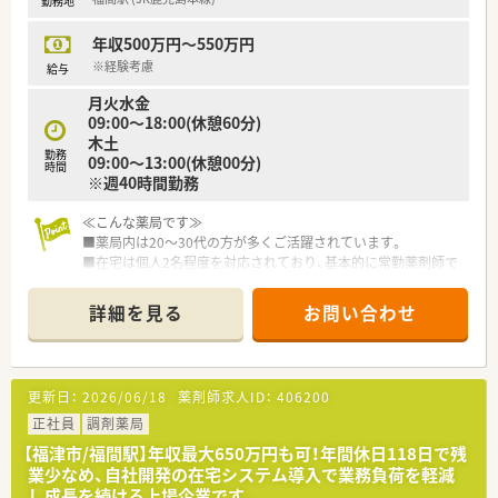
勤務地
年収500万円～550万円
※経験考慮
給与
月火水金
09:00～18:00(休憩60分)
木土
勤務
09:00～13:00(休憩00分)
時間
※週40時間勤務
≪こんな薬局です≫
■薬局内は20～30代の方が多くご活躍されています。
■在宅は個人2名程度を対応されており、基本的に常勤薬剤師で
対応します。
■お子様がいる方も多く、ママさん薬剤師にも理解のある働きや
詳細を見る
お問い合わせ
すい風土です。
≪こんな会社です≫
■働きやすい環境づくりを最優先で心掛けておられます。
更新日：
2026/06/18
薬剤師求人ID：
406200
■自分のペースを大事にされており、遅くても良いので丁寧に業
務を行う方針です。
正社員
調剤薬局
■店舗の管理薬剤師のみが男性でその他のスタッフは全員女性
【福津市/福間駅】年収最大650万円も可！年間休日118日で残
です。
業少なめ、自社開発の在宅システム導入で業務負荷を軽減
■福利厚生として家族の処方箋は1万円/月まで補助がございま
し成長を続ける上場企業です。