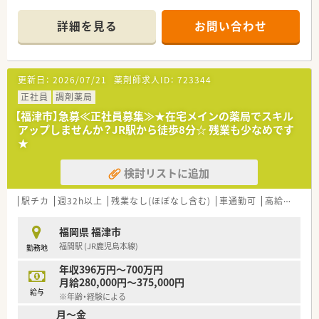
店舗があり、薬剤師として幅広く経験を積む事が可能です。全店
舗でOTCの取り扱いがあるため、調剤だけではなくOTCも経験で
詳細を見る
お問い合わせ
きる環境です。
■処方箋枚数に対して20枚/人程度の人数体制を維持しておりま
す。
■服薬履歴を全店オンライン共有し、自宅近く以外でも飲み合わ
更新日：
2026/07/21
薬剤師求人ID：
723344
せ・重複チェックができる体制を整えています。
■会社の収益が高ければ、社員の皆さんに給与として還元をして
正社員
調剤薬局
おり、頑張りに応じて評価頂ける会社です。
【福津市】急募≪正社員募集≫★在宅メインの薬局でスキル
アップしませんか？JR駅から徒歩8分☆ 残業も少なめです
＜店舗情報＞
★
■弊社からの入職実績もある店舗です。
■店舗内は優しい方が多く、良い雰囲気です。
検討リストに追加
■子育てにも理解があり、両立しやすい店舗です。
■福岡市近郊で貴重な車通勤が可能な求人です。
駅チカ
週32h以上
残業なし(ほぼなし含む)
車通勤可
高給与(600万円以上)
＜ワークライフバランスの推進＞
■お客様の満足度をあげるには社員の満足度を上げるしかない
福岡県 福津市
と考えており、社員のワークライフバランスを真剣に考え従業員
福間駅 (JR鹿児島本線)
勤務地
が働きやすい環境作りに取り組んでいます。
■出産・育児休暇の取得率が高く、常時30～40名が育児に専念し
年収396万円～700万円
ており復帰率が非常に高いです。（2022年6月時点）
月給280,000円～375,000円
■正社員の就業時間は、週40時間の月単位の変形労働時間制。長
給与
※年齢・経験による
時間になりがちな医療業界で「全社員残業ゼロ（繁忙期除く）」を
月～金
目指しております。