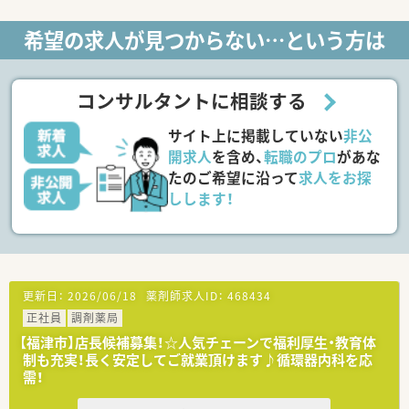
ます。
希望の求人が見つからない…という方は
【募集背景と求める人物像について】
■今回は体制強化のための欠員補充募集となっており、かかりつ
け薬剤師などの対人業務に前向きに取り組める方を求めていま
す。
コンサルタントに相談する
■患者様一人ひとりへの丁寧なフォローアップやトレーシング
レポートの作成に対し、抵抗なく取り組める姿勢を重視しており
サイト上に掲載していない
非公
ます。
■周囲のスタッフと仲良く連携を図れる方や、新しい知識の習得
開求人
を含め、
転職のプロ
があな
に意欲的な20代から50代までの方を幅広く募集しています。
たのご希望に沿って
求人をお探
しします！
【法人特徴について】
■福岡県を中心に110店舗以上を展開する九州最大手の調剤併
設型薬局であり、安定した経営基盤と充実の福利厚生が魅力で
す。
■全店舗で処方箋送信アプリや最新機器を導入しており、薬剤師
の業務負担軽減と患者様の待ち時間短縮を同時に実現していま
更新日：
2026/06/18
薬剤師求人ID：
468434
す。
正社員
調剤薬局
■出産・育児休暇の取得率は100％を誇り、常時多くの社員が育
児に専念しながら復帰を果たしている、女性に優しい企業です。
【福津市】店長候補募集！☆人気チェーンで福利厚生・教育体
制も充実！長く安定してご就業頂けます♪循環器内科を応
需！