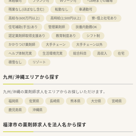
未経験可
ブランク可
Ｗワーク可
~18時までの職場
残業なし(ほぼなし含む)
転勤なし
車通勤可
高給与(600万円以上)
高時給(2,500円以上)
寮・借上社宅あり
住宅補助(手当)あり
管理薬剤師
扶養内勤務OK
認定薬剤師取得支援あり
教育制度あり
シフト制
かかりつけ薬剤師
大手チェーン
大手チェーン以外
ヘルプ体制充実
生活環境充実
総合科目
高収入
在宅
積雪なし
リゾート
九州/沖縄エリアから探す
九州/沖縄の薬剤師求人をエリアからお探しいただけます。
福岡県
佐賀県
長崎県
熊本県
大分県
宮崎県
鹿児島県
沖縄県
福津市の薬剤師求人を法人名から探す