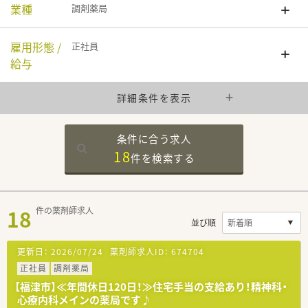
業種
調剤薬局
雇用形態 /
正社員
給与
詳細条件を表示
条件に合う求人
18
件を
検索する
18
件の薬剤師求人
並び順
更新日：
2026/07/24
薬剤師求人ID：
674704
正社員
調剤薬局
【福津市】≪年間休日120日！≫住宅手当の支給あり！精神科・
心療内科メインの薬局です♪