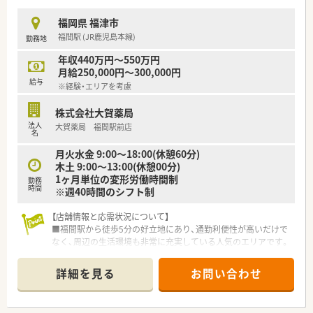
【法人特徴について】
福岡県 福津市
■全国に広大なネットワークを持つ大手チェーンのグループと
福間駅 (JR鹿児島本線)
勤務地
して、九州エリアだけでも70店舗以上をドミナント展開してい
ます。
年収440万円～550万円
■スマート薬歴システムを導入し、薬剤師へタブレットを1人1
月給250,000円～300,000円
台配布するなど、DXの推進による業務効率化に注力しています。
給与
※経験・エリアを考慮
■育児休業は子供が1歳になるまで取得可能で、時短勤務は小学
1年生の修了まで選択できるなど、子育て支援が大変手厚い法人
株式会社大賀薬局
です。
法人
大賀薬局 福間駅前店
名
【求人情報について】
月火水金 9:00～18:00(休憩60分)
■正社員での雇用契約となっており、提示される給与条件は年収
木土 9:00～13:00(休憩00分)
430万円から630万円程度でこれまでの実務経験を考慮します。
1ヶ月単位の変形労働時間制
■昇給は年1回4月に実施されるほか、賞与は年2回で計3ヶ月分
勤務
時間
※週40時間のシフト制
の支給実績があり、個人の能力に応じた等級制度を採用していま
す。
■世帯主かつ賃貸物件にお住まいの方を対象とした住宅手当や、
【店舗情報と応需状況について】
研修認定薬剤師手当など、各種手当の項目が非常に充実していま
■福間駅から徒歩5分の好立地にあり、通勤利便性が高いだけで
す。
なく、周辺の生活環境も非常に充実している人気のエリアです。
■整形外科と皮膚科の処方箋をメインに1日約85枚応需してお
り、特定の科目について深い専門知識を習得することが可能で
詳細を見る
お問い合わせ
す。
■外来業務に加えて25件ほどの在宅業務にも対応しているた
め、地域医療の最前線で患者様に寄り添う経験を積むことができ