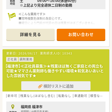
土 09:00～16:00(休憩60分)
■家族経営ならではの温かみがあり、以前は海外旅行や陶芸など
勤務
時間
※上記より完全週休二日制の勤務
の社内イベントも盛んに行われていた親睦を大切にする企業文
化です。
≪こんな薬局です≫
■常時複数名体制の為安心です。
■曜日により門前が代診の日は残業がほぼございません。
■時期により残業が発生する曜日もございますが、それほど多く
は無いです。
詳細を見る
お問い合わせ
≪こんな会社です≫
■福岡の中心街に8店舗展開している調剤・ドラッグ併設型の会
社です。【2022年6月時点】
■調剤+OTC併設店が多い為、幅広い経験を積むことができま
更新日：
2026/06/17
薬剤師求人ID：
10343
す。
■これまでの調剤スキルや経験よりも、コミュニケーション能力
正社員
調剤薬局
を重視して採用しています。そのため、調剤未経験者も歓迎で
【福津市】≪正社員募集≫★残業ほぼ無くご家庭との両立も
す。
可能★ママさん薬剤師も働きやすい環境★和気あいあいと
■社内で最も重要に考えていることは、チームワークとコミュニ
した雰囲気です★
ケーションです。患者様の期待を少しでも上回るように社員一
同努力されており、やりがいを持って仕事に望めます。
検討リストに追加
■本人が望まない限りは他店舗への移動はありません。
新卒可
残業なし(ほぼなし含む)
転勤なし
車通勤可
積雪なし
生
福岡県 福津市
福間駅 (JR鹿児島本線)