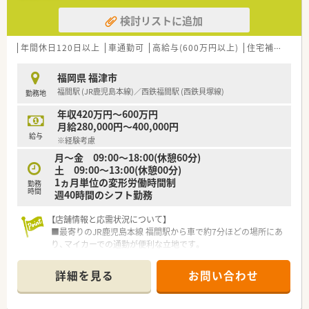
検討リストに追加
年間休日120日以上
車通勤可
高給与(600万円以上)
住宅補助(手当)あり
福岡県 福津市
福間駅 (JR鹿児島本線)／西鉄福間駅 (西鉄貝塚線)
勤務地
年収420万円～600万円
月給280,000円～400,000円
給与
※経験考慮
月～金 09:00〜18:00(休憩60分)
土 09:00〜13:00(休憩00分)
1ヵ月単位の変形労働時間制
勤務
時間
週40時間のシフト勤務
【店舗情報と応需状況について】
■最寄りのJR鹿児島本線 福間駅から車で約7分ほどの場所にあ
り、マイカーでの通勤が便利な立地です。
■主に精神科・心療内科の処方箋を応需しており、1日の応需枚
数は平均して140枚から150枚程度です。
詳細を見る
お問い合わせ
■現在は8名の薬剤師が在籍しており、ゆとりのある人員体制で
患者様一人ひとりに丁寧に対応しています。