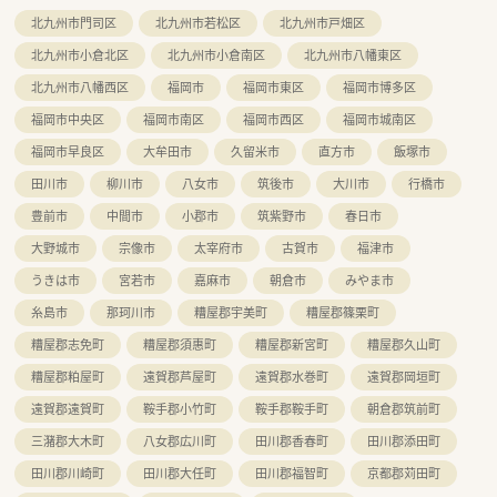
■患者様への加算算定や服薬指導に意欲的で、周囲と協力しなが
北九州市門司区
北九州市若松区
北九州市戸畑区
ら店舗を盛り上げてくれる方を歓迎します。
北九州市小倉北区
北九州市小倉南区
北九州市八幡東区
【法人特徴について】
北九州市八幡西区
福岡市
福岡市東区
福岡市博多区
■九州最大手の規模を誇り、福岡県を中心に100店舗以上の調剤
薬局を展開している安定した企業です。
福岡市中央区
福岡市南区
福岡市西区
福岡市城南区
■病院門前から医療モール型まで多様な形態があり、薬剤師とし
て多角的な経験を積むことが可能ですよ。
福岡市早良区
大牟田市
久留米市
直方市
飯塚市
■社員満足が顧客満足に繋がるという理念のもと、全社員の残業
田川市
柳川市
八女市
筑後市
大川市
行橋市
ゼロを目指して環境整備を推進しています。
豊前市
中間市
小郡市
筑紫野市
春日市
大野城市
宗像市
太宰府市
古賀市
福津市
うきは市
宮若市
嘉麻市
朝倉市
みやま市
糸島市
那珂川市
糟屋郡宇美町
糟屋郡篠栗町
糟屋郡志免町
糟屋郡須惠町
糟屋郡新宮町
糟屋郡久山町
糟屋郡粕屋町
遠賀郡芦屋町
遠賀郡水巻町
遠賀郡岡垣町
遠賀郡遠賀町
鞍手郡小竹町
鞍手郡鞍手町
朝倉郡筑前町
三潴郡大木町
八女郡広川町
田川郡香春町
田川郡添田町
田川郡川崎町
田川郡大任町
田川郡福智町
京都郡苅田町