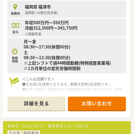
■最新機器や処方せん送信アプリ導入で、薬剤師の負担を軽減す
有給休暇を気兼ねなく取得したいと考える方に最適な環境で
福岡県 福津市
ると共に患者様の待機時間を短縮しております。
す。
福間駅 (JR鹿児島本線)
勤務地
■大手グループの安定した基盤の中で、手厚い福利厚生や教育体
制を受けながら腰を据えて長く働きたいと願う方に推奨しま
年収500万円～550万円
す。
月給312,500円～343,750円
■住宅手当の支援を受けながら新しい土地で再出発をしたい方
給与
※経験考慮
や、在宅業務の経験を積んで専門性を磨きたい方にも向いていま
月～金
す。
08:30～17:30(休憩60分)
土
08:30～12:30(休憩00分)
勤務
時間
※上記シフトで週44時間勤務(特例措置事業場)
※1カ月単位の変形労働時間制
＜こんな店舗です＞
■正社員2名体制となります。事務は常時2名体制です。
■在宅は居宅と施設併せて30件程度を対応されています。在宅
のスキルを身に着けたい方にもオススメです。
■内科・胃腸科・循環器・外科・整形外科を応需していらっしゃい
詳細を見る
お問い合わせ
ます。
■事務の体制も手厚く、サポートして下さります。
■17:30終業のため、プライベートとの両立が図りやすい職場で
す。
更新日：
2026/06/17
薬剤師求人ID：
339274
■ご経験次第で年収500万円以上が可能です。
■お近くにはショッピングモールもあるため、お昼休憩や通勤途
正社員
調剤薬局