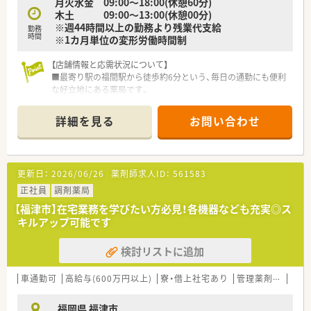
月火水金 09:00～18:00(休憩60分)
■年間休日数は4週8休に加え、夏季・年末年始休暇や年次有給休
木土 09:00～13:00(休憩00分)
暇も取得可能です。
※週44時間以上の勤務より残業代支給
■退職金制度や教育制度、定期健康診断、白衣貸与など充実した
勤務
時間
※1カ月単位の変形労働時間制
福利厚生がございます。
【店舗情報と応需状況について】
■最寄り駅の福間駅から徒歩約6分という、毎日の通勤にも便利
な好立地にある薬局です。
■主に全国的にも有名な皮膚科の処方箋を応需しており、1日に
平均して60～70枚を扱います。
詳細を見る
お問い合わせ
■薬剤師は常時2～3名、事務スタッフも常時2名体制で、ピッキ
ング補助もあり安心です。
【法人特徴について】
更新日：
2026/06/26
薬剤師求人ID：
561583
■福岡県を中心に20店舗以上の調剤薬局を展開しており、地域
に根差した医療を提供しています。
正社員
調剤薬局
■地域の女性と子供にフォーカスした薬局運営と、クリニックの
【福津市】在宅業務を学びたい方必見！各機器なども充実◎ス
開発事業を主な事業としています。
キルアップ可能です
■ドクターの開業支援から携わっているため、門前クリニックと
の連携が非常にスムーズです。
検討リストに追加
【勤務実態について】
■残業はほとんど発生せず、どの曜日も閉局してから1時間以内
車通勤可
高給与(600万円以上)
寮・借上社宅あり
管理薬剤師
教育
には業務を終えることができます。
■薬局では珍しい木曜日と日曜日、祝日が休みの完全週休二日制
福岡県 福津市