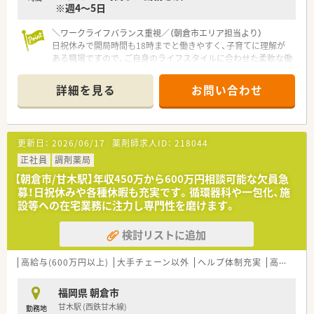
※週4～5日
＼ワークライフバランス重視／（朝倉市エリア担当より）
日祝休みで開局時間も18時までと働きやすく、子育てに理解が
ある職場ですので、ご自身のライフスタイルに合わせた柔軟な働
き方が相談できますよ！
詳細を見る
お問い合わせ
【店舗情報と応需状況について】
■当店舗は甘木駅から車で7分ほどの場所に位置しており、近隣
のクリニックから処方箋を応需しています。
■循環器科や内科を中心に1日あたり80枚ほどの処方箋を受け
更新日：
2026/06/17
薬剤師求人ID：
218044
付けており、一包化の業務が比較的多いです。
■外来だけでなく居宅や施設への在宅業務にも積極的に対応し
正社員
調剤薬局
ており、地域医療に大きく貢献しております。
【朝倉市/甘木駅】年収450万から600万円相談可能な欠員急
募！日祝休みや各種休暇も充実です。循環器科や一包化、施
【法人特徴について】
設等への在宅業務に注力し専門性を磨けます。
■福岡県内を中心に9店舗以上の調剤薬局を展開しており、地域
に密着した医療を提供する地場企業です。
検討リストに追加
■患者様を笑顔にし社員の幸せを大切にするというスローガン
を掲げ、社員一同が協力し合って働いています。
■社員の定着率が非常に高く、ライフスタイルに合わせた働き方
高給与(600万円以上)
大手チェーン以外
ヘルプ体制充実
高収入
を相談できるため安心して長く就業可能です。
福岡県 朝倉市
【勤務実態について】
甘木駅 (西鉄甘木線)
勤務地
■月火木金は18時まで、水曜は17時まで、土曜は14時までの開