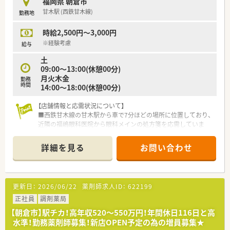
福岡県 朝倉市
甘木駅 (西鉄甘木線)
勤務地
時給2,500円～3,000円
※経験考慮
給与
土
09:00～13:00(休憩00分)
月火木金
勤務
時間
14:00～18:00(休憩00分)
【店舗情報と応需状況について】
■西鉄甘木線の甘木駅から車で7分ほどの場所に位置しており、
近隣の福嶋眼科医院から眼科メインの処方箋を応需していま
す。
■処方箋枚数は1日あたり平均30枚から40枚程度であり、眼科応
詳細を見る
お問い合わせ
需が中心のため落ち着いて正確な業務を行える環境です。
■薬剤師は正社員1名とパート2名の計3名が在籍しており、ベテ
ランの事務スタッフ2名と共に円滑な運営を続けています。
更新日：
2026/06/22
薬剤師求人ID：
622199
【募集背景と求める人物像について】
■現在は業務拡大に伴う増員での募集を行っており、特に土曜日
正社員
調剤薬局
の09:00から13:00まで勤務可能な方を急募しています。
【朝倉市】駅チカ！高年収520～550万円！年間休日116日と高
■年齢や性別は一切不問で60代の方まで幅広く受け入れてお
水準！勤務薬剤師募集！新店OPEN予定の為の増員募集★
り、早めの入社が可能な方を優先的に選考する方針を掲げていま