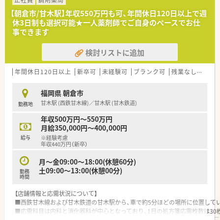
正社員
調剤薬局
■現在の勤務者数は確認中ですが、落ち着いたペースで業務に取
【朝倉市/甘木駅】年収550万円も可、年間休日120日以上で週
り組める少人数体制の店舗です。
休3日制も選択可能★一人薬剤師でご自身のペースでお仕
事できます
【募集背景と求める人物像について】
■欠員補充に伴う募集を行っており、スキルや経験よりも人物重
検討リストに追加
視の採用を実施しています。
■患者様に寄り添える明るい人柄の方や、認定薬剤師の取得に前
向きな方を歓迎しております。
年間休日120日以上
新卒可
未経験可
ブランク可
残業なし(ほぼなし含む)
■在宅業務に対しても拒否感がなく、地域医療に意欲を持って貢
献できる人材を求めています。
福岡県 朝倉市
甘木駅 (西鉄甘木線)／甘木駅 (甘木鉄道)
勤務地
【法人特徴について】
■後発医薬品の販売事業からスタートし、北部九州エリアにて複
年収500万円～550万円
数の店舗を展開する法人です。
月給350,000円～400,000円
■調剤薬局のほか居宅介護支援や訪問看護など多岐にわたる福
給与
※経験考慮
祉関連事業を運営しています。
年収440万円（新卒）
■従業員の負担軽減を目指し、最新システムの導入や機械化によ
る業務効率化を推進しています。
月～金09:00～18:00(休憩60分)
土09:00～13:00(休憩00分)
勤務
【求人情報について】
時間
■正社員としての募集であり、調剤経験に応じて年収450万円か
【店舗情報と応需状況について】
ら600万円を狙えます。
■西鉄甘木線および甘木鉄道の甘木駅から、車で約5分ほどの場所に位置して
■年間休日は110日前後で月8日から10日のお休みがしっかりと
■応需科目は内科と消化器科が中心となっており、1日の処方箋応需枚数は30
担保された雇用条件です。