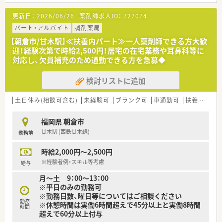
更新日：
2026/06/26
薬剤師求人ID：
727074
パート・アルバイト
調剤薬局
【朝倉市/甘木駅】≪扶養内パート≫一人薬剤師できる方大歓
迎！経験次第で時給2,500円！居宅の在宅業務や耳鼻科等に
対応し、欠員補充のため通勤できる方を急募◆
検討リストに追加
土日休み(相談可含む)
未経験可
ブランク可
車通勤可
扶養内勤務OK
福岡県 朝倉市
甘木駅 (西鉄甘木線)
勤務地
時給2,000円～2,500円
※経験者例・スキル等考慮
給与
月～土 9：00～13：00
※平日のみの勤務可
※勤務日数、曜日等についてはご相談ください
勤務
※休憩時間は実働6時間超えで45分以上と実働8時間
時間
超えで60分以上付与