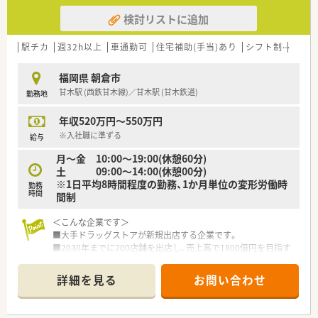
す。
検討リストに追加
■調剤経験については不問としているため、未経験やブランクが
ある方でも前向きに業務を習得する意欲がある方を歓迎しま
す。
駅チカ
週32h以上
車通勤可
住宅補助(手当)あり
シフト制
かか
【法人特徴について】 ■福岡県朝倉市にて1店舗のみを運営して
福岡県 朝倉市
いる個人薬局であり、地域に深く根ざして30年以上の確かな歴
甘木駅 (西鉄甘木線)／甘木駅 (甘木鉄道)
勤務地
史を積み重ねています。
■社員の定着率が非常に高いことが大きな特徴で、勤続20年を
年収520万円～550万円
超えるベテラン薬剤師も在籍するなど長く働ける職場環境で
す。
※入社職に準ずる
給与
■大手チェーンとは異なるアットホームな雰囲気が魅力であり、
月～金 10:00～19:00(休憩60分)
地元の方々との信頼関係を大切にした丁寧な対応を理念として
土 09:00～14:00(休憩00分)
います。
※1日平均8時間程度の勤務、1か月単位の変形労働時
勤務
時間
間制
【求人情報について】
■時給は2,500円から3,000円という地域トップクラスの高水準
＜こんな企業です＞
であり、今までの経験やスキルを最大限に考慮して決定されま
■大手ドラッグストアが新規出店する企業です。
す。
■2030年までに200店舗を出店し、売上高で1800億円を目指す
■昇給制度も設けられているため日々の貢献が評価に繋がりや
予定です。
すく、長期的にモチベーションを維持しながら働くことが可能で
■全店、新規出店なので薬局の立ち上げを経験する事が可能で
す。
詳細を見る
お問い合わせ
す。
■扶養内勤務を希望される方やWワークを検討されている方な
■店舗数の増加に応じてポジションも増加するので昇格の機会
ど、個々のライフスタイルに合わせた柔軟な働き方の相談に応じ
が多い企業です。
ます。