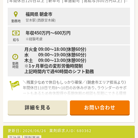
年間休日120日以上
新卒可
車通勤可
高給与(600万円以上)
管理薬
福岡県 朝倉市
甘木駅 (西鉄甘木線)
勤務地
年収450万円～600万円
※経験考慮
給与
月火金 09:00～18:00(休憩60分)
水 09:00～19:00(休憩60分)
木土 09:00～13:00(休憩00分)
勤務
※1ヶ月単位の変形労働時間制
時間
上記時間内で週40時間のシフト勤務
＼残業少なめで休日もしっかり確保／（朝倉市エリア担当より）
年間休日110日で月8〜10日のお休みがあり、ラウンダーのサポ
ートもあるため有休取得や長期休暇の相談も気軽にできる環境
ですよ。
＊------------------------------------------＊
詳細を見る
お問い合わせ
【店舗情報と応需状況について】
■店舗は甘木駅から車で5分の場所に位置しており、通勤しやす
い立地環境が整っております。
更新日：
2026/06/26
薬剤師求人ID：
680362
■応需科目は外科と循環器科がメインで、処方箋応需枚数は1日
あたり約25枚となっております。