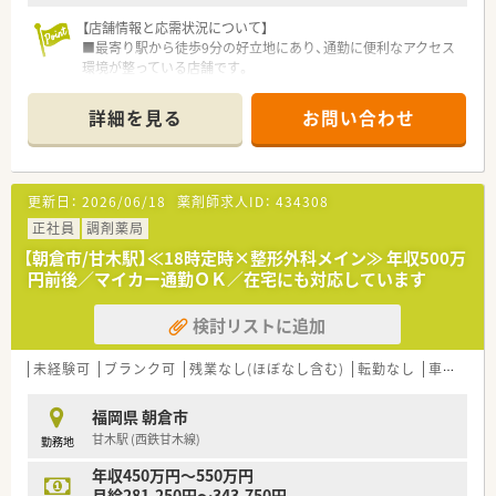
【店舗情報と応需状況について】
■最寄り駅から徒歩9分の好立地にあり、通勤に便利なアクセス
環境が整っている店舗です。
■耳鼻科を中心に、眼科や皮膚科など幅広い科目の処方箋を1日
40から50枚程度応需しています。
詳細を見る
お問い合わせ
■居宅患者様向けの在宅業務にも対応しており、地域医療に深く
貢献できるやりがいのある環境です。
【募集背景と求める人物像について】
更新日：
2026/06/18
薬剤師求人ID：
434308
■今回は欠員補充による急募となっており、特に耳鼻科の経験が
ある方や最新の調剤設備を使いこなしたい方を積極的に募集し
正社員
調剤薬局
ます。
【朝倉市/甘木駅】≪18時定時×整形外科メイン≫ 年収500万
■一人薬剤師での勤務に抵抗がなく、責任感を持って店舗運営を
円前後／マイカー通勤ＯＫ／在宅にも対応しています
支えていただける40代までの薬剤師の方を理想的な対象として
います。
検討リストに追加
■漢方に興味がある方やこれから本格的に学びたいという意欲
的な方も大歓迎しており、未経験からでも挑戦できる方を求めて
います。
未経験可
ブランク可
残業なし(ほぼなし含む)
転勤なし
車通勤可
【法人特徴について】
福岡県 朝倉市
■福岡市東区に3店舗、朝倉市に1店舗の計4店舗を地域密着で展
甘木駅 (西鉄甘木線)
勤務地
開しており、社員一人ひとりの言葉を大切にする風通しの良い法
人です。
年収450万円～550万円
■「共に成長し合える仲間づくり」をスローガンに掲げ、漢方相
月給281,250円～343,750円