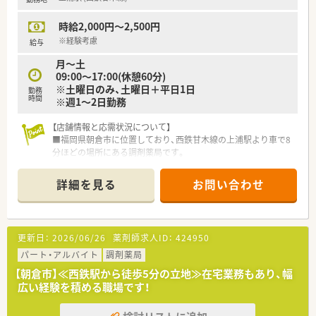
時給2,000円～2,500円
※経験考慮
給与
月～土
09:00～17:00(休憩60分)
※土曜日のみ、土曜日＋平日1日
勤務
時間
※週1～2日勤務
【店舗情報と応需状況について】
■福岡県朝倉市に位置しており、西鉄甘木線の上浦駅より車で8
分ほどの場所にある調剤薬局です。
■近隣の医療機関より内科や循環器科、小児科の処方箋をメイン
に応需している環境となっております。
詳細を見る
お問い合わせ
■現在は常勤の薬剤師が2名在籍しており、互いに協力し合いな
がら日々の業務に取り組んでいます。
【募集背景と求める人物像について】
更新日：
2026/06/26
薬剤師求人ID：
424950
■欠員に伴う補充の募集を行っているため、即戦力として早期に
勤務を開始できる方を歓迎しています。
パート・アルバイト
調剤薬局
■調剤薬局での実務経験がある方を求めており、培ってきたスキ
【朝倉市】≪西鉄駅から徒歩5分の立地≫在宅業務もあり、幅
ルを活かして活躍できる環境です。
広い経験を積める職場です！
■年齢は50代の方まで幅広く募集しており、地域医療への貢献
に意欲的な方を求めています。