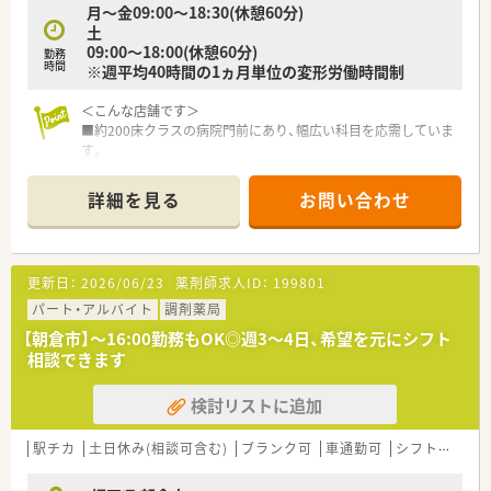
月～金09:00～18:30(休憩60分)
■設立以来26年連続で全社員の昇給を実施している実績があ
土
り、極めて安定した経営基盤を維持している企業です。
09:00～18:00(休憩60分)
勤務
時間
※週平均40時間の1ヵ月単位の変形労働時間制
【想定される業務内容】
■総合病院から応需する多種多様な処方箋に基づき、正確な調剤
＜こんな店舗です＞
や入念な監査の業務を他のスタッフと協力して行います。
■約200床クラスの病院門前にあり、幅広い科目を応需していま
■患者様に対して現在の体調や薬の服用状況を詳しくヒアリン
す。
グし、分かりやすく丁寧な服薬指導を実施します。
■徒歩圏内に食事処もございます。
■薬歴の管理システムには全社で統一された最新の機器を採用
しており、効率的かつ安全に記録を入力できます。
詳細を見る
お問い合わせ
＜こんな薬局です＞
■福岡県内、朝倉市を中心に10店舗ほど展開している会社です。
■ドライブスルー店舗や無菌室完備の店舗など、患者さんが利用
しやすい環境を整えています。
更新日：
2026/06/23
薬剤師求人ID：
199801
■年に7日程度、日曜勤務もありますが、別途手当を付けていま
す。
パート・アルバイト
調剤薬局
【朝倉市】～16:00勤務もOK◎週3～4日、希望を元にシフト
＜社員を大切にしています＞
相談できます
■社員旅行や忘年会、BBQ等社員同士関われる行事も開催してい
ます。
検討リストに追加
■勤続30～40年の社員も数名在籍しています。
駅チカ
土日休み(相談可含む)
ブランク可
車通勤可
シフト制
か