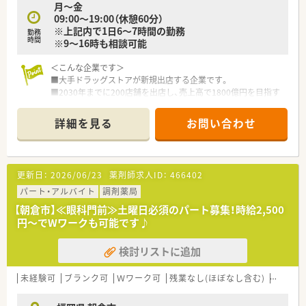
月～金
■大学との共同による化粧品開発や、独自の愛称で親しまれる薬
09:00～19:00（休憩60分）
局運営など地域医療のサポートに尽力しています。
※上記内で1日6～7時間の勤務
勤務
時間
※9～16時も相談可能
【求人情報について】
■想定される年収は450万円から550万円程度となっており、個
＜こんな企業です＞
人の経験や能力を考慮して決定されます。
■大手ドラッグストアが新規出店する企業です。
■各種手当が非常に充実しており、役職手当や地域手当のほか、
■2030年までに200店舗を出店し、売上高で1800億円を目指す
管理薬剤師手当などがしっかりと支給されます。
予定です。
■お休みが取得しやすい環境が整っているため、プライベートと
■全店、新規出店なので薬局の立ち上げを経験する事が可能で
のメリハリをつけて健康的に就業可能です。
詳細を見る
お問い合わせ
す。
■店舗数の増加に応じてポジションも増加するので昇格の機会
が多い企業です。
■ゼロから人間関係を構築していくので人間関係での悩みが少
更新日：
2026/06/23
薬剤師求人ID：
466402
ない環境です。
■調剤、OTC業務のどちらにも関わる事ができる職場です。
パート・アルバイト
調剤薬局
【朝倉市】≪眼科門前≫土曜日必須のパート募集！時給2,500
円～でWワークも可能です♪
検討リストに追加
未経験可
ブランク可
Ｗワーク可
残業なし(ほぼなし含む)
転勤な