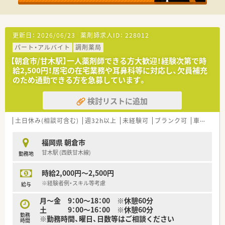
ことで働きやすい環境を整備しています。
【職場環境と雰囲気】
■社長が店舗に勤務されることもあり、経営層との距離が近くオ
更新日：
2026/06/23
薬剤師求人ID：
228012
ープンに意見交換ができる風通しの良い環境です。
パート・アルバイト
調剤薬局
■全店舗で最新のカメラを導入して繁忙状態をリアルタイムで
確認し合い、無理のない運営を行っています。
【朝倉市/甘木駅】一人薬剤師できる方大歓迎！経験次第で時
■電子薬歴や各種ロボットなど設備投資に力を入れており、最新
給2,500円！居宅の在宅業務や耳鼻科等に対応し、欠員補充
の環境でストレスなく業務に集中できます。
のため通勤できる方を急募しています。
検討リストに追加
土日休み(相談可含む)
週32h以上
未経験可
ブランク可
車通勤可
福岡県 朝倉市
甘木駅 (西鉄甘木線)
勤務地
時給2,000円～2,500円
※経験者例・スキル等考慮
給与
月～金 9：00～18：00 ※休憩60分
土 9：00～16：00 ※休憩60分
勤務
※勤務時間、曜日、日数等はご相談ください
時間