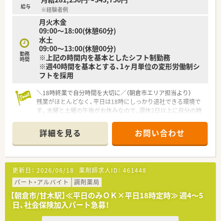
談や禁煙指導など専門性の高い医療サービスの提供に注力して
給与
※経験者例
います。
月火木金
■全店舗で車通勤を可能にするなど福利厚生も整っており、地域
09:00～18:00(休憩60分)
連携薬局の認定取得など会社として高い目標を持って取り組ん
水土
でいます。
09:00～13:00(休憩00分)
勤務
※上記の時間内を基本としたシフト制勤務
時間
※週40時間を基本とする、1ヶ月単位の変形労働制シ
フトを採用
＼18時終業で自分時間を大切に／（朝倉市エリア担当より）
残業がほとんどなく、平日は18時にしっかり退社できる環境で
す。水曜と土曜の午後がお休みなので、週休2日以上に自分の時
間をしっかり確保したい方にぴったりですよ。
詳細を見る
お問い合わせ
【店舗情報と応需状況について】
■甘木駅から徒歩12分に位置し、主に隣接する整形外科クリニ
ックより処方箋を受け付けている薬局です。
■処方箋枚数は1日あたり90枚から100枚程度で、地域の総合病
更新日：
2026/06/18
薬剤師求人ID：
461448
院からの広域処方箋も応需しています。
■整形外科に特化した調剤を経験できるため、特定の領域におけ
パート・アルバイト
調剤薬局
る専門知識を深めたい方に最適な環境です。
【朝倉市/甘木駅】≪平日のみＯＫ×平日18時定時≫ 週4～5
日、社会保険加入パート急募！
【募集背景と求める人物像について】
■欠員補充に伴う募集を行っており、周囲と協力しながら前向き