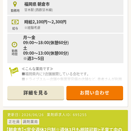
■佐賀県や福岡県を中心に、調剤薬局からドラッグストアまで幅
福岡県 朝倉市
広く運営しております。
甘木駅 (西鉄甘木線)
勤務地
■「薬のいらないくらし」を提案し、地域住民の健康を支えるこ
とを目指しています。
時給2,100円～2,300円
【こんな取り組みをしています】
※経験考慮
給与
■社内業務のIT化を推進し、薬剤師が対人業務に専念できる環境
月～金
を整えています。
09:00～18:00(休憩60分)
■残業時間を全社で「見える化」し、互いに協力して業務効率化
土
を図っています。
勤務
09:00～13:00(休憩00分)
■現場の声を反映させる社内アンケートを実施し、働きやすい職
時間
※週3～5日
場作りに努めています。
≪こんな薬局です≫
■福岡県内に7店舗展開している会社です。
■ドライブスルー店舗や無菌室完備の店舗など、患者さんが利用
しやすい環境を整えています。
■年に7日程度、日曜勤務もありますが、別途手当を付けていま
詳細を見る
お問い合わせ
す。
更新日：
2026/06/26
薬剤師求人ID：
695255
正社員
調剤薬局
【朝倉市】<完全週休2日制※週休3日も相談可能>子育て中の