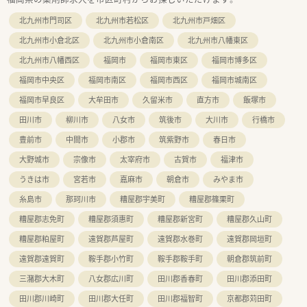
■患者様を笑顔にし社員の幸せを大切にするというスローガン
を掲げ、社員一同が協力し合って働いています。
北九州市門司区
北九州市若松区
北九州市戸畑区
■社員の定着率が非常に高く、ライフスタイルに合わせた働き方
を相談できるため安心して長く就業可能です。
北九州市小倉北区
北九州市小倉南区
北九州市八幡東区
北九州市八幡西区
福岡市
福岡市東区
福岡市博多区
【勤務実態について】
■月火木金は18時まで、水曜は17時まで、土曜は14時までの開
福岡市中央区
福岡市南区
福岡市西区
福岡市城南区
局となっており、夜遅い勤務はありません。
■常に2名から4名の薬剤師が在籍する常時3名体制をとってお
福岡市早良区
大牟田市
久留米市
直方市
飯塚市
り、協力しながら円滑に業務を進めています。
田川市
柳川市
八女市
筑後市
大川市
行橋市
■忙しい時間帯もありますがヘルプ体制が充実しているため、一
人に過度な負担がかかることなく働けます。
豊前市
中間市
小郡市
筑紫野市
春日市
大野城市
宗像市
太宰府市
古賀市
福津市
【職場環境と雰囲気】
■幅広い年齢層の薬剤師が活躍しており、子育てに対する理解も
うきは市
宮若市
嘉麻市
朝倉市
みやま市
深いため互いに助け合う温かい職場環境です。
■定着率が高くアットホームな雰囲気であり、働き方や業務に関
糸島市
那珂川市
糟屋郡宇美町
糟屋郡篠栗町
する相談もしやすい風通しの良い社風です。
糟屋郡志免町
糟屋郡須惠町
糟屋郡新宮町
糟屋郡久山町
■面接時には薬局見学を実施しており、実際の職場の雰囲気や設
備を直接確認してから入社をご検討いただけます。
糟屋郡粕屋町
遠賀郡芦屋町
遠賀郡水巻町
遠賀郡岡垣町
遠賀郡遠賀町
鞍手郡小竹町
鞍手郡鞍手町
朝倉郡筑前町
三潴郡大木町
八女郡広川町
田川郡香春町
田川郡添田町
田川郡川崎町
田川郡大任町
田川郡福智町
京都郡苅田町