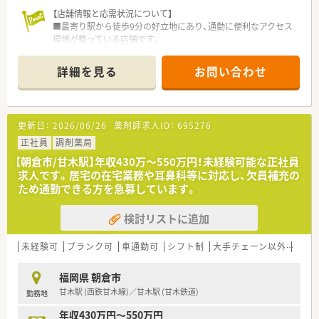
【店舗情報と応需状況について】
■最寄り駅から徒歩9分の好立地にあり、通勤に便利なアクセス
環境が整っている店舗です。
■耳鼻科を中心に、眼科や皮膚科など幅広い科目の処方箋を1日
40から50枚程度応需しています。
詳細を見る
お問い合わせ
■居宅患者様向けの在宅業務にも対応しており、地域医療に深く
貢献できるやりがいのある環境です。
【募集背景と求める人物像について】
更新日：
2026/06/26
薬剤師求人ID：
695276
■今回は欠員補充による急募となっており、特に耳鼻科の経験が
ある方や最新の調剤設備を使いこなしたい方を積極的に募集し
正社員
調剤薬局
ます。
【朝倉市/甘木駅】年収430万～550万円！未経験可能な正社員
■一人薬剤師での勤務に抵抗がなく、責任感を持って店舗運営を
求人です。居宅の在宅業務や耳鼻科等に対応し、欠員補充の
支えていただける40代までの薬剤師の方を理想的な対象として
ため通勤できる方を急募しています。
います。
■漢方に興味がある方やこれから本格的に学びたいという意欲
検討リストに追加
的な方も大歓迎しており、未経験からでも挑戦できる方を求めて
います。
未経験可
ブランク可
車通勤可
シフト制
大手チェーン以外
在宅
【法人特徴について】
■福岡市東区に3店舗、朝倉市に1店舗の計4店舗を地域密着で展
福岡県 朝倉市
開しており、社員一人ひとりの言葉を大切にする風通しの良い法
甘木駅 (西鉄甘木線)／甘木駅 (甘木鉄道)
勤務地
人です。
■「共に成長し合える仲間づくり」をスローガンに掲げ、漢方相
年収430万円～550万円