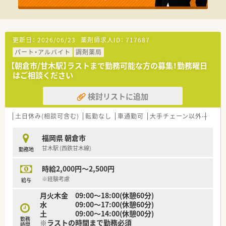
更新日：
2026/06/23
薬剤師求人ID：
717687
パート・アルバイト
調剤薬局
【朝倉市/甘木駅】ラストまで勤務可能な方の募集！勤務曜日
はご相談ください
検討リストに追加
土日休み(相談可含む)
転勤なし
車通勤可
大手チェーン以外
ヘル
福岡県 朝倉市
甘木駅 (西鉄甘木線)
勤務地
時給2,000円～2,500円
※経験考慮
給与
月火木金 09:00～18:00(休憩60分)
水 09:00～17:00(休憩60分)
土 09:00～14:00(休憩00分)
勤務
※ラストの時間まで勤務必須
時間