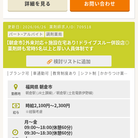
に応需している環境となっております。
詳細を見る
お問い合わせ
■現在は常勤の薬剤師が2名在籍しており、互いに協力し合いな
がら日々の業務に取り組んでいます。
【募集背景と求める人物像について】
更新日：
2026/06/26
薬剤師求人ID：
709518
■欠員に伴う補充の募集を行っているため、即戦力として早期に
勤務を開始できる方を歓迎しています。
パート・アルバイト
調剤薬局
■調剤薬局での実務経験がある方を求めており、培ってきたスキ
【朝倉市】外来対応＋施設在宅あり！ドライブスルー併設店◎
ルを活かして活躍できる環境です。
薬剤師も常時5名以上と厚い人員体制です
■年齢は50代の方まで幅広く募集しており、地域医療への貢献
に意欲的な方を求めています。
検討リストに追加
【法人特徴について】
■朝倉市内に1店舗の調剤薬局を運営しており、地域に根差した
ブランク可
車通勤可
教育制度あり
シフト制
かかりつけ薬剤師
丁寧な医療サービスを提供しています。
■代表自身も現役の薬剤師として店舗に勤務しており、現場の状
福岡県 朝倉市
況や業務内容を深く理解しています。
朝倉駅 (JR土讃線)／朝倉駅 (土佐電鉄伊野線)
勤務地
■週休3日制の導入検討や子育て支援など、従業員が働きやすい
環境づくりに積極的に取り組んでいます。
時給2,100円～2,300円
【求人情報について】
※経験考慮
給与
■年間休日は125日と非常に多く確保されており、プライベート
月～金
の時間も十分に大切にできる環境です。
09:00～18:00(休憩60分)
■年収は経験やスキルを十分に考慮した上で、550万円から600
09:30～18:30(休憩60分)
万円の高水準での提示が可能です。