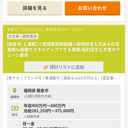
■薬剤師は常時1名体制ですが、事務員も1名在籍しており落ち着いた環境で業
■資格取得支援制度や各種手当、薬品使用料支給制度など福利厚
生面も大変充実しております。
詳細を見る
お問い合わせ
【法人特徴について】
■福岡県の筑後エリアを中心に、地域に根差した調剤薬局を16店舗ほど展開し
■患者様や地域の方々の健康と笑顔を未来へつなぐことを、共通の理念として
■全薬剤師の約8割が女性であり、ライフステージの変化に合わせた働き方を
更新日：
2026/06/26
薬剤師求人ID：
723562
【朝倉市/甘木駅】年収550万円も可、年間休日120日以上で週休3日制も選択可
正社員
調剤薬局
育休取得率100%など福利厚生が充実しています。
【朝倉市/上浦駅】≪管理薬剤師候補≫研修制度も充実★在宅
━━━━━━━━━━━━━━━━━━━━━━━━━━━━━━━━━━
業務も経験でスキルアップできる環境/福利厚生も充実のチ
ェーン薬局
【店舗情報と応需状況について】
■西鉄甘木線および甘木鉄道の甘木駅から、車で約5分ほどの場所に位置して
検討リストに追加
■応需科目は内科と消化器科が中心となっており、1日の処方箋応需枚数は30
■薬剤師は常時1名体制ですが、事務員も1名在籍しており落ち着いた環境で業
駅チカ
ブランク可
車通勤可
高給与(600万円以上)
認定薬剤師取得支援あり
【募集背景と求める人物像について】
■今後の更なるサービス拡充と、より働きやすい職場環境を構築するため薬剤
福岡県 朝倉市
■他のスタッフと円滑に意思疎通を図り、チームの一員として協調性を大切に
上浦駅 (西鉄甘木線)
勤務地
■患者様一人ひとりに丁寧に向き合い、地域医療の発展に貢献したいという想
年収450万円～600万円
【法人特徴について】
月給281,250円～375,000円
■福岡県の筑後エリアを中心に、地域に根差した調剤薬局を16店舗ほど展開し
給与
※経験考慮
■患者様や地域の方々の健康と笑顔を未来へつなぐことを、共通の理念として
月〜金
■全薬剤師の約8割が女性であり、ライフステージの変化に合わせた働き方を