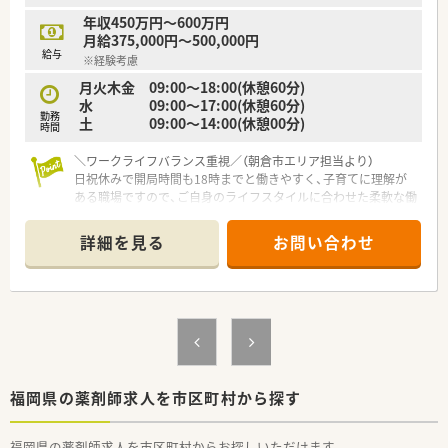
局となっており、夜遅い勤務はありません。
年収450万円～600万円
■常に2名から4名の薬剤師が在籍する常時3名体制をとってお
月給375,000円～500,000円
り、協力しながら円滑に業務を進めています。
給与
※経験考慮
■忙しい時間帯もありますがヘルプ体制が充実しているため、一
人に過度な負担がかかることなく働けます。
月火木金 09:00～18:00(休憩60分)
水 09:00～17:00(休憩60分)
勤務
【職場環境と雰囲気】
土 09:00～14:00(休憩00分)
時間
■幅広い年齢層の薬剤師が活躍しており、子育てに対する理解も
深いため互いに助け合う温かい職場環境です。
＼ワークライフバランス重視／（朝倉市エリア担当より）
■定着率が高くアットホームな雰囲気であり、働き方や業務に関
日祝休みで開局時間も18時までと働きやすく、子育てに理解が
する相談もしやすい風通しの良い社風です。
ある職場ですので、ご自身のライフスタイルに合わせた柔軟な働
■面接時には薬局見学を実施しており、実際の職場の雰囲気や設
き方が相談できますよ！
備を直接確認してから入社をご検討いただけます。
詳細を見る
お問い合わせ
【店舗情報と応需状況について】
■当店舗は甘木駅から車で7分ほどの場所に位置しており、近隣
のクリニックから処方箋を応需しています。
■循環器科や内科を中心に1日あたり80枚ほどの処方箋を受け
付けており、一包化の業務が比較的多いです。
■外来だけでなく居宅や施設への在宅業務にも積極的に対応し
ており、地域医療に大きく貢献しております。
【法人特徴について】
福岡県の薬剤師求人を市区町村から探す
■福岡県内を中心に9店舗以上の調剤薬局を展開しており、地域
に密着した医療を提供する地場企業です。
福岡県の薬剤師求人を市区町村からお探しいただけます。