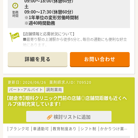
09:00〜18:00（休憩60分）
土
【求人情報について】
09:00〜17:30（休憩60分）
■ご自身の経験やスキルを十分に評価し、年収500万円から550万円の範囲で
勤務
時間
※1年単位の変形労働時間制
■年間休日は120日以上を確保しており、仕事と私生活の両立が図りやすい労
※週40時間勤務
■月額25,000円の住宅手当や退職金制度など、手厚い福利厚生が整備されてい
【勤務実態について】
【店舗情報と応需状況について】
■残業はほとんど発生しませんが、万が一発生した場合でも1分単位で手当が
■最寄り駅の上浦駅から徒歩5分と、毎日の通勤にも便利な好立
■完全週休2日制から週休2.5日、週休3日まで、ご自身の希望に合わせて働き
地にあります。
■入社後すぐに有給休暇が5日付与され、時期によっては最大で8日付与される
■内科、糖尿病内科、整形外科を中心に9割を占め、その他面処方
も応需しています。
詳細を見る
お問い合わせ
【想定される業務内容】
■月平均の処方箋枚数は約750枚で、薬剤師常勤1名と事務1名の
■主な業務は、処方箋に基づいた正確な調剤業務や監査、そして患者様への服
体制です。
■電子薬歴システムを活用して、患者様の大切な情報を正確かつ効率的に管理
■医薬品の在庫管理や発注業務など、薬局を円滑に運営するための幅広い業務
【募集背景と求める人物像について】
更新日：
2026/06/26
薬剤師求人ID：
709520
■今回は、将来的に店舗の中核を担っていただく管理薬剤師候補
【職場環境と雰囲気】
の募集となります。
パート・アルバイト
調剤薬局
■産休育休の取得率は100％、復帰率もほぼ100％で子育てに対する深い理解
■これまでのご経験を問わず、人柄を重視した採用を行っており
【朝倉市】眼科クリニック門前の店舗◎店舗間距離も近くヘ
■女性が多く活躍していることもあり、お互いの状況を理解し協力し合える風
ます。
ルプ体制充実しています！
■業務の効率化を常に考えており、最新の調剤機器やシステムも積極的に導入
■患者様やスタッフに対し、常に柔軟な姿勢で対応できる方を求
めております。
検討リストに追加
【法人特徴について】
■創業100年以上の歴史を誇り、地域に根差した薬局を80店舗以
ブランク可
車通勤可
教育制度あり
シフト制
かかりつけ薬剤師
上展開しています。