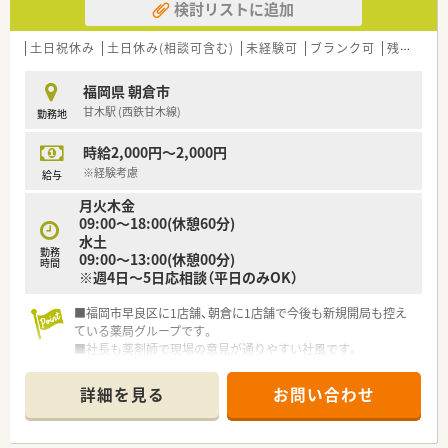
検討リストに追加
に業務へ取り組める方を求めています。
■与えられた役割を確実に遂行し、自ら意欲的に学ぼうとする姿
勢をお持ちの薬剤師様を歓迎いたします。
土日祝休み
土日休み(相談可含む)
未経験可
ブランク可
残業なし(ほぼなし含む)
■患者様との対話を大切にしながら、地域のかかりつけ薬局を目
指して共に成長できる方を募集しています。
福岡県 朝倉市
甘木駅 (西鉄甘木線)
勤務地
【想定される業務内容】
■主に整形外科の処方箋に基づいた調剤や監査、患者様への丁寧
時給2,000円～2,000円
な服薬指導といった基本業務を担います。
■最新の錠剤監査システムや散剤監査システムを活用し、安全か
※経験考慮
給与
つ正確な調剤業務を行っていただきます。
月火木金
■現在は在宅業務やかかりつけ薬剤師の取得実績がないため、店
09:00～18:00(休憩60分)
舗内での外来対応が中心の業務となります。
水土
勤務
09:00～13:00(休憩00分)
【職場環境と雰囲気】
時間
※週4日～5日応相談（平日のみOK）
■白を基調とした清潔感あふれる明るい店内で、スタッフ同士の
仲も良く和やかな雰囲気の中で働けます。
■福岡市早良区に1店舗、朝倉に1店舗で今後も新規開局も控え
■投薬口には患者様がリラックスして相談できるようローカウ
ている薬局グループです。
ンターを採用し、配慮が行き届いた設計です。
■社長も薬剤師で現場の意見が通りやすい社風です。
■代表者も店舗にて勤務しているため、困ったことがあればすぐ
■明るい社員の方が多くアットホームな雰囲気です。
に相談できるサポート体制が整っています。
詳細を見る
お問い合わせ