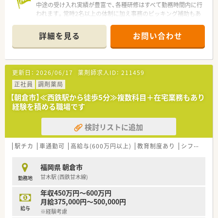
中途の受け入れ実績が豊富で、各種研修はすべて勤務時間内に行
われます。常時2名以上の体制に加え事務のピッキング補助もあ
るため、安心して業務をスタートできます。
＊------------------------------------------＊
詳細を見る
お問い合わせ
【店舗情報と応需状況について】
■甘木駅から車で5分の場所に位置しており、地域の基幹病院で
ある総合病院の門前で営業している調剤薬局です。
■応需科目は内科や整形外科をはじめとする多岐にわたる総合
更新日：
2026/06/17
薬剤師求人ID：
211459
科目で、処方箋は1日あたり30枚から40枚ほどです。
■常時薬剤師2名と事務員2名の体制で業務を分担しており、ピ
正社員
調剤薬局
ッキング補助もあるため丁寧に対応できる環境です。
【朝倉市】≪西鉄駅から徒歩5分≫複数科目＋在宅業務もあり
経験を積める職場です
【募集背景と求める人物像について】
■今回の募集は欠員補充が目的であり、特に即戦力として店舗を
検討リストに追加
支えていただける経験豊富な薬剤師を求めています。
■周囲のスタッフと円滑に連携が取れる高いコミュニケーショ
ン能力を持ち、前向きに業務へ取り組める方が理想です。
駅チカ
車通勤可
高給与(600万円以上)
教育制度あり
シフト制
■これまでの経験を活かしながら、将来的に管理薬剤師などの責
任あるポジションを目指したい方を歓迎いたします。
福岡県 朝倉市
甘木駅 (西鉄甘木線)
勤務地
【法人特徴について】
■福岡県を中心に複数エリアで約80店舗を展開しており、創業
年収450万円～600万円
時から医療モール型の出店に注力している会社です。
月給375,000円～500,000円
■薬局の運営だけでなく介護事業も幅広く手掛けており、地域の
給与
※経験考慮
医療と福祉を結ぶハブとしての役割を担っています。