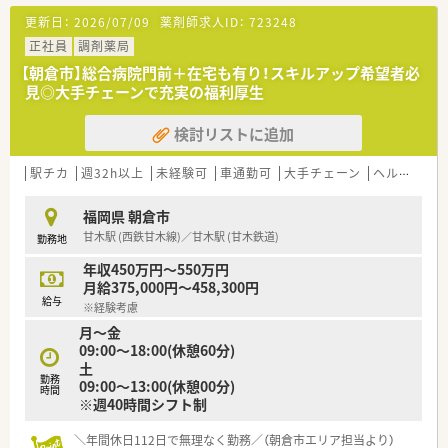
更新日：
2026/07/09
薬剤師求人ID：
723248
正社員
調剤薬局
【朝倉市】総合病院門前＋在宅も有り！スキルアップ希望者必
見◎大手チェーンで充実の福利厚生
検討リストに追加
駅チカ
週32h以上
未経験可
車通勤可
大手チェーン
ヘルプ体制充実
福岡県 朝倉市
甘木駅 (西鉄甘木線)／甘木駅 (甘木鉄道)
勤務地
年収450万円～550万円
月給375,000円～458,300円
給与
※経験考慮
月～金
09:00～18:00(休憩60分)
土
勤務
09:00～13:00(休憩00分)
時間
※週40時間シフト制
＼年間休日112日で無理なく勤務／（朝倉市エリア担当より）