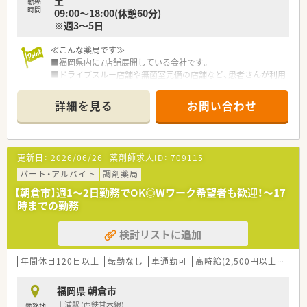
土
勤務
■完全週休2日制を採用しており、仕事と休息のメリハリをつけ
時間
09:00～18:00(休憩60分)
ながら無理なく働ける勤務体系です。
※週3～5日
≪こんな薬局です≫
■福岡県内に7店舗展開している会社です。
■ドライブスルー店舗や無菌室完備の店舗など、患者さんが利用
しやすい環境を整えています。
■年に7日程度、日曜勤務もありますが、別途手当を付けていま
詳細を見る
お問い合わせ
す。
更新日：
2026/06/26
薬剤師求人ID：
709115
パート・アルバイト
調剤薬局
【朝倉市】週1～2日勤務でOK◎Wワーク希望者も歓迎！～17
時までの勤務
検討リストに追加
年間休日120日以上
転勤なし
車通勤可
高時給(2,500円以上)
シフ
福岡県 朝倉市
上浦駅 (西鉄甘木線)
勤務地