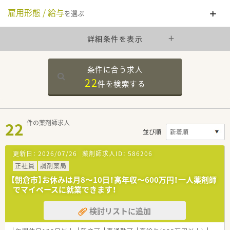
雇用形態 / 給与
を選ぶ
詳細条件を表示
条件に合う求人
22
件を
検索する
22
件の薬剤師求人
並び順
更新日：
2026/07/26
薬剤師求人ID：
586206
正社員
調剤薬局
【朝倉市】お休みは月8～10日！高年収～600万円！一人薬剤師
でマイペースに就業できます！
検討リストに追加