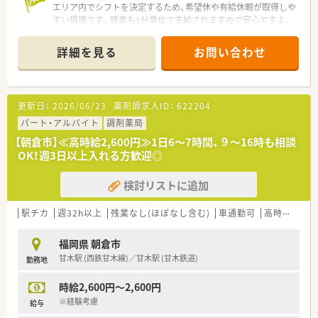
エリア内でシフトを決定するため、希望休や有給休暇が取得しや
すい環境です。残業も1分単位で支給されますので安心ですよ。
＊------------------------------------------＊
詳細を見る
お問い合わせ
【店舗情報と応需状況について】
■最寄り駅の西鉄甘木線などの甘木駅から徒歩5分の場所にあ
り、電車での通勤が非常に便利な好立地です。
■近微の総合病院から多種多様な科目の処方箋を平均で1日150
更新日：
2026/06/23
薬剤師求人ID：
622204
枚ほど応需しており、幅広い知識が学べます。
■職場には薬剤師6名と事務員4名に加えて調剤助手1名が在籍
パート・アルバイト
調剤薬局
しており、人員体制が比較的充実しています。
【朝倉市】≪高時給2,600円≫1日6～7時間、９～16時も相談
OK！週3日以上入れる方歓迎◎
【募集背景と求める人物像について】
■今回は欠員補充にともなう募集となっており、特に20代から
検討リストに追加
30代の若い世代の正社員を歓迎しています。
■スキルや経験よりも人物面を重視した採用を行っているため、
調剤業務が未経験の方でも相談が可能です。
駅チカ
週32h以上
残業なし(ほぼなし含む)
車通勤可
高時給(2,500円以上)
■状況や人柄に応じて幅広い店舗への配属を検討してもらえる
ため、まずはご相談をいただくのがおすすめです。
福岡県 朝倉市
甘木駅 (西鉄甘木線)／甘木駅 (甘木鉄道)
勤務地
【法人特徴について】
■北部九州エリアを中心に30店舗以上の調剤薬局を展開してお
時給2,600円～2,600円
り、居宅介護支援事業なども手掛ける法人です。
■大手チェーンのグループに属しているため経営基盤が非常に
※経験考慮
給与
安定しており、安心して長く勤務いただけます。