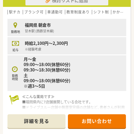
検討リストに追加
【法人特徴について】
■朝倉市内に1店舗の調剤薬局を運営しており、地域に根差した
駅チカ
ブランク可
車通勤可
教育制度あり
シフト制
かかりつけ薬剤師
丁寧な医療サービスを提供しています。
■代表自身も現役の薬剤師として店舗に勤務しており、現場の状
福岡県 朝倉市
況や業務内容を深く理解しています。
甘木駅 (西鉄甘木線)
勤務地
■週休3日制の導入検討や子育て支援など、従業員が働きやすい
環境づくりに積極的に取り組んでいます。
時給2,100円～2,300円
※経験考慮
給与
月～金
09:00～18:00(休憩60分)
09:30～18:30(休憩60分)
土
勤務
時間
09:00～18:00(休憩60分)
※週3～5日
≪こんな薬局です≫
■福岡県内に7店舗展開している会社です。
■ドライブスルー店舗や無菌室完備の店舗など、患者さんが利用
しやすい環境を整えています。
■年に7日程度、日曜勤務もありますが、別途手当を付けていま
詳細を見る
お問い合わせ
す。