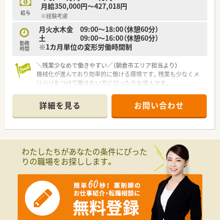
談や禁煙指導など専門性の高い医療サービスの提供に注力して
月給350,000円～427,018円
います。
給与
※経験考慮
■全店舗で車通勤を可能にするなど福利厚生も整っており、地域
連携薬局の認定取得など会社として高い目標を持って取り組ん
月火水木金 09:00～18:00（休憩60分）
でいます。
土 09:00～16:00（休憩60分）
勤務
※1カ月単位の変形労働時間制
時間
＼残業少なめで働きやすい／（朝倉市エリア担当より）
機械化が進んでおり効率的に働ける環境です。残業も少なくメ
リハリをつけて働きたい方にぴったりな求人です。
【店舗情報と応需状況について】
詳細を見る
お問い合わせ
■最寄り駅から徒歩9分の好立地にあり、通勤に便利なアクセス
環境が整っている店舗です。
■耳鼻科を中心に、眼科や皮膚科など幅広い科目の処方箋を1日
40から50枚程度応需しています。
■居宅患者様向けの在宅業務にも対応しており、地域医療に深く
わたしたちがあなたの条件にぴった
貢献できるやりがいのある環境です。
りの職場をお探しします。
【法人特徴について】
■福岡県内で複数の店舗を展開しており、地域に根差した医療提
供を大切にしている安定した法人です。
■共に成長し合える仲間づくりを目指しており、社員一人ひとり
が自分の意見を発信しやすい社風です。
■間接部門の効率化を徹底しており、最新のシステムを導入する