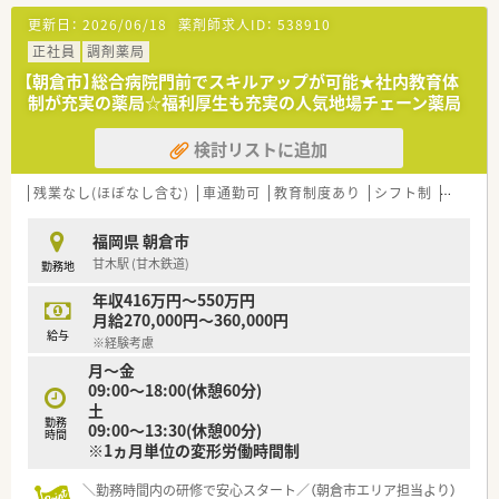
■ゼロから人間関係を構築していくので人間関係での悩みが少
更新日：
2026/06/18
薬剤師求人ID：
538910
ない環境です。
■調剤、OTC業務のどちらにも関わる事ができる職場です。
正社員
調剤薬局
■私生活の変化に応じた働き方が出来る「勤務エリア選択制度
【朝倉市】総合病院門前でスキルアップが可能★社内教育体
(ライフスタイルに合わせて選択・切替可能)転居停止制度・育児
制が充実の薬局☆福利厚生も充実の人気地場チェーン薬局
転居制限制度等」といった独自の制度がございます。
■年間休日116日とプライベートの時間もしっかりと確保する
検討リストに追加
事が可能です。
■長期休暇制度があり、毎年14日間を取得する事が可能です。
（半年毎に7日間）
残業なし(ほぼなし含む)
車通勤可
教育制度あり
シフト制
大手チ
福岡県 朝倉市
甘木駅 (甘木鉄道)
勤務地
年収416万円～550万円
月給270,000円～360,000円
給与
※経験考慮
月～金
09:00～18:00(休憩60分)
土
勤務
09:00～13:30(休憩00分)
時間
※1ヵ月単位の変形労働時間制
＼勤務時間内の研修で安心スタート／（朝倉市エリア担当より）