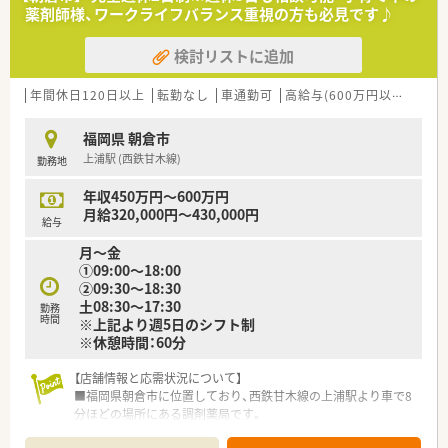
薬剤師様、ワークライフバランス重視の方も必見です♪
検討リストに追加
年間休日120日以上
転勤なし
車通勤可
高給与(600万円以上)
シフ
福岡県 朝倉市
上浦駅 (西鉄甘木線)
勤務地
年収450万円～600万円
月給320,000円～430,000円
給与
月～金
①09:00～18:00
②09:30～18:30
土08:30～17:30
勤務
時間
※上記より週5日のシフト制
※休憩時間：60分
【店舗情報と応需状況について】
■福岡県朝倉市に位置しており、西鉄甘木線の上浦駅より車で8
分ほどの場所にある調剤薬局です。
■近隣の医療機関より内科や循環器科、小児科の処方箋をメイン