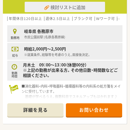
積極的に応援してもらえます！
★一緒に”これから”の薬局をつくって行きたい方
検討リストに追加
■今後の超高齢化社会に対応すべく、積極的に在宅医療に取り組
★意欲やチャレンジ精神旺盛な方
んでいます。
経験が浅くても問題ございません！
近隣店舗同士で協力しながら対応を進めていますので、
年間休日120日以上
週休2.5日以上
ブランク可
Ｗワーク可
残業な
誰か一人だけが大変…という環境ではありません！
■自主性・組織性どちらもバランスよく、誰かひとりに負担がか
岐阜県 各務原市
かることや
市民公園前駅 (名鉄各務原線)
勤務地
現場が孤立するようなことがありませんので、安心して勤務で
きます！
時給2,000円～2,500円
・・＊ こんな方にオススメ ＊・・
※就業条件、経験等を考慮のうえ、面接後決定。
給与
★意欲やチャレンジ精神旺盛な方！
月木土 09：00～13：00（休憩00分）
経験が浅くても問題ございません！
※上記の勤務が出来る方。その他日数・時間数などご
勤務
相談ください。
時間
■消化器科・内科・呼吸器科・循環器科等の内科系の処方箋をメイ
ンに受付しています。
基礎が学べるうえ、複数科目でスキルアップもはかれます♪
■人気の午前パートの募集です。お早めにお問い合わせ下さい。
■調剤ブランクのある方も歓迎！
詳細を見る
お問い合わせ
OJTにてしっかり学べますので、安心してご入社いただけま
す。
■市民公園前駅 (名鉄各務原線)より徒歩圏内！
お車なくても通勤可能です◎