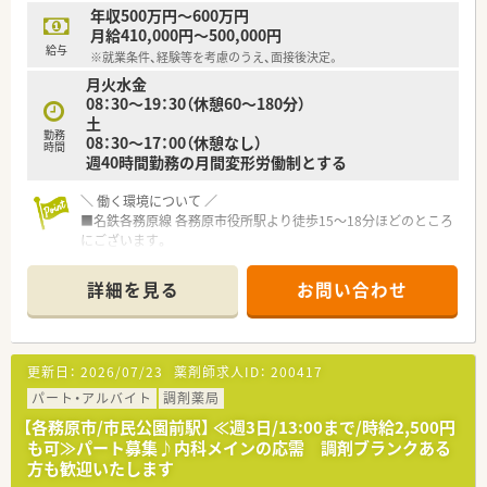
取りたい方（旅行好きな方など）
長く勤務できるよう配慮していただけます。
年収500万円～600万円
■社員の皆さんにも裁量を持たせてくれ、
月給410,000円～500,000円
経験や想いを尊重してもらえる環境です。
給与
※就業条件、経験等を考慮のうえ、面接後決定。
地域や会社のためにチャレンジしてみたいことは
月火水金
積極的に応援している企業です♪
08：30～19：30（休憩60～180分）
土
＼ 社長のお人柄・社風 ／
勤務
08：30～17：00（休憩なし）
■やさしくおだやかな代表のもと、
時間
週40時間勤務の月間変形労働制とする
仕事に一生懸命な方が岐阜県内の5店舗に集まっています。
■代表は薬剤師ではありませんが、
＼ 働く環境について ／
つねに薬剤師さんのために働きやすい労働環境を考えている
■名鉄各務原線 各務原市役所駅より徒歩15～18分ほどのところ
とても社員想いの方です。
にございます。
■社員の声に耳を傾けてくださるので、
ショッピングセンターが近くにあり、お仕事前後のお買いもの
ご家庭の事情などへの配慮や、
にも便利な立地です。
シフトほか働き方についての相談もしやすい環境！
詳細を見る
お問い合わせ
■1年を通じて慌しくなく、じっくり業務に取り組める環境で
す。
＼ これから目指す姿 ／
落ち着いてお仕事されたい方におすすめです！
■超高齢化社会に対応すべく、積極的に在宅医療に取り組んでい
ます。
更新日：
2026/07/23
薬剤師求人ID：
200417
＼ 長く活躍している方が多い企業です ／
近隣店舗同士で協力しながら対応を進めていますので、
■幅広い年代の方が活躍中！
パート・アルバイト
誰か一人だけが大変…という環境ではありません！
調剤薬局
長く勤務できるよう、シフトや働き方にも配慮していただけま
■自主性と組織の一体化を目指しています！
【各務原市/市民公園前駅】 ≪週3日/13:00まで/時給2,500円
す。
も可≫パート募集♪内科メインの応需 調剤ブランクある
家庭の事情など、何かあった場合には相談OK！
方も歓迎いたします
■地域や会社のためにチャレンジしてみたいことは
・・＊ こんな方にオススメ ＊・・