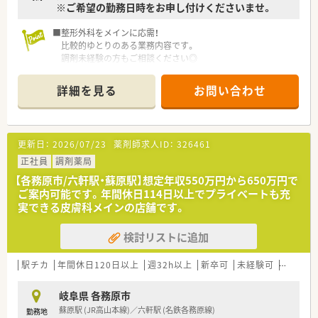
※ご希望の勤務日時をお申し付けくださいませ。
■整形外科をメインに応需！
比較的ゆとりのある業務内容です。
調剤未経験の方もご相談ください◎
■整形外科のほかには、
リウマチ科・リハビリテーション科・スポーツ整形・
詳細を見る
お問い合わせ
ペインクリニック等の処方箋を応需しており、
経験を積むことができます。
■各務原市を中心に数店舗展開している、
地域密着型の薬局です。
更新日：
2026/07/23
薬剤師求人ID：
326461
■ゆったりと自分のペースでお仕事していただける環境ですの
で、
正社員
調剤薬局
未経験の方も徐々にスキルアップしていただけますよ♪
【各務原市/六軒駅・蘇原駅】想定年収550万円から650万円で
■温和な代表のもと、風通しの良いあたたかい雰囲気の企業で
ご案内可能です。年間休日114日以上でプライベートも充
す。
実できる皮膚科メインの店舗です。
採用も人柄重視です！
検討リストに追加
駅チカ
年間休日120日以上
週32h以上
新卒可
未経験可
ブラン
岐阜県 各務原市
蘇原駅 (JR高山本線)／六軒駅 (名鉄各務原線)
勤務地