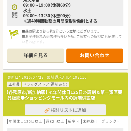
す。
09：00～19：00（休憩60分）
■明確な評価基準のもとで早期に管理職へとキャリアアップし、
水土
薬局運営のノウハウを学びたいという向上心のある方に最適で
勤務
09：00～13：30（休憩00分）
す。
時間
※週40時間勤務の月間変形労働制とする
■手厚い社宅制度や家賃補助などの福利厚生を活用し、新しい環
境で生活基盤を安定させながら働きたいという方におすすめで
■蘇原駅より徒歩約5分という立地にございます。
す。
■お子様連れの患者様も多いため、ご家族への負担にも配慮して
いるお店です。
詳細を見る
お問い合わせ
更新日：
2026/07/23
薬剤師求人ID：
193110
正社員
ドラッグストア(調剤あり)
【各務原市/新加納駅】 ≪年間休日125日≫調剤＆第一類医薬
品販売●ショッピングモール内の調剤併設店
検討リストに追加
年間休日120日以上
週32h以上
新卒可
未経験可
ブランク可
車