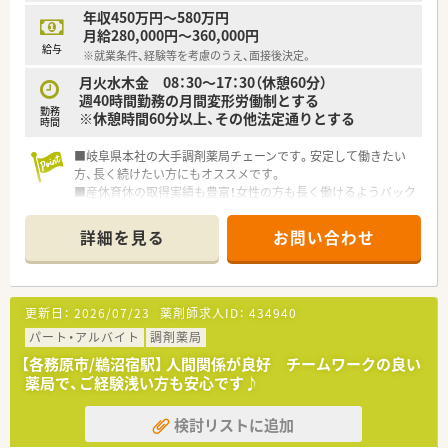
年収450万円～580万円
月給280,000円～360,000円
給与
※就業条件、経験等を考慮のうえ、面接後決定。
月火水木金 08：30～17：30（休憩60分）
週40時間勤務の月間変形労働制とする
勤務
※休憩時間60分以上、その他法定通りとする
時間
■岐阜県本社の大手調剤薬局チェーンです。安定して働きたい
方、長く続けたい方にもオススメです。
■産休育休の取得実績も豊富！女性の方も長く働けるようバック
アップしています。
詳細を見る
お問い合わせ
更新日：
2026/07/23
薬剤師求人ID：
434940
パート・アルバイト
調剤薬局
【各務原市/鵜沼宿駅】 人間関係が良好 チームワークの良い
薬局で、ご経験浅い方も安心です♪
検討リストに追加