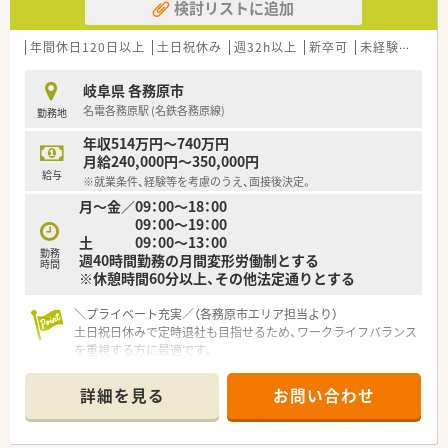
検討リストに追加
年間休日120日以上
土日祝休み
週32h以上
新卒可
未経験可
ブ
岐阜県 各務原市
名電各務原駅 (名鉄各務原線)
勤務地
年収514万円～740万円
月給240,000円～350,000円
給与
※就業条件、経験等を考慮のうえ、面接後決定。
月～金／09：00～18：00
09：00～19：00
土 09：00～13：00
勤務
週40時間勤務の月間変形労働制とする
時間
※休憩時間60分以上、その他法定通りとする
＼プライベート充実／（各務原市エリア担当より）
土日祝日休みで定時退社も目指せるため、ワークライフバランス
を重視する方に最適です。
【店舗情報と応需状況について】
詳細を見る
お問い合わせ
■名鉄各務原線の名電各務原駅から徒歩13分の立地にあり、車
通勤も可能な調剤併設型の店舗です。
■内科や循環器科などの処方箋を1日20枚から30枚応需し、最新