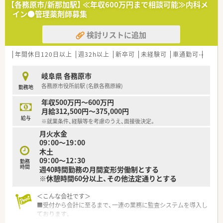
【各務原市/新那加駅】 ≪年収600万円まで相談可能≫内科メ
イン●管理薬剤師募集
検討リストに追加
年間休日120日以上
週32h以上
新卒可
未経験可
車通勤可
高給与
岐阜県 各務原市
各務原市役所前駅 (名鉄各務原線)
勤務地
年収500万円～600万円
月給312,500円～375,000円
給与
※就業条件、経験等を考慮のうえ、面接後決定。
月火水金
09：00～19：00
木土
09：00～12：30
勤務
時間
週40時間勤務の月間変形労働制とする
※休憩時間60分以上、その他法定通りとする
＜こんな会社です＞
■受付から会計に至るまで、一連の業務に監査システムを導入し
ております。