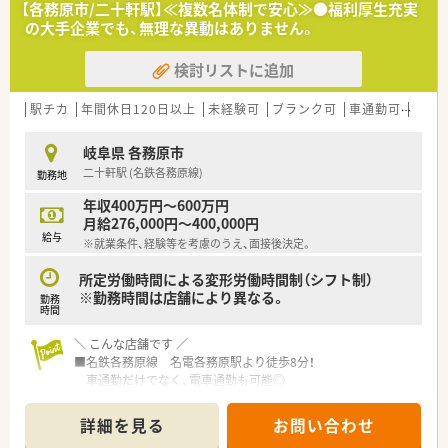
【各務原市/二十軒駅】≪複数名体制で安心≫●福利厚生充実
の大手企業でも、無理な異動はありません。
検討リストに追加
駅チカ
年間休日120日以上
未経験可
ブランク可
車通勤可
高給与
岐阜県 各務原市
二十軒駅 (名鉄各務原線)
勤務地
年収400万円～600万円
月給276,000円～400,000円
給与
※就業条件、経験等を考慮のうえ、面接後決定。
所定労働時間による変形労働時間制（シフト制）
※勤務時間は店舗により異なる。
勤務
時間
＼ こんな店舗です ／
■名鉄各務原線 名電各務原駅より徒歩8分！
車通勤だけでなく、電車通勤も可能◎
■薬剤師は常時複数名体制！
■小児科の処方箋を多く受付しており、キッズスペース完備。
詳細を見る
お問い合わせ
お子様連れの方も多く来局されますので、