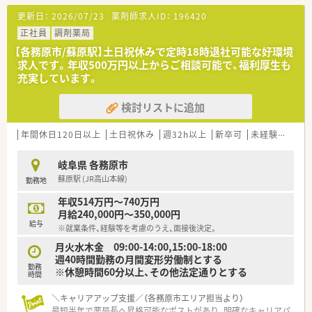
機器を用いた安全な監査体制を敷いています。
更新日：
2026/07/23
薬剤師求人ID：
196420
■薬剤師は常勤1名とパート4名が在籍し、複数の医療事務がサ
ポートするため薬剤師業務に専念できる環境です。
正社員
調剤薬局
【各務原市/蘇原駅】土日祝休みで定時18時退社可能な好環境
【職場環境と雰囲気】
求人です。年収500万円以上からご相談可能で、福利厚生も
■多くの店舗に医療事務が配属されて二重のチェック体制が構
充実しています。
築されており、調剤過誤率が非常に低い職場です。
■休憩室には畳が敷かれたリラックスできる空間が用意されて
検討リストに追加
おり、従業員を大切にする企業風土が根付いています。
■一人薬剤師の店舗でもミスを防ぐ仕組みが確立しており、経験
の浅い方でも不安なく業務に取り組める環境です。
年間休日120日以上
土日祝休み
週32h以上
新卒可
未経験可
ブ
【やりがい/おすすめポイント】
岐阜県 各務原市
■地域の健康と美を支えるかかりつけ薬局の薬剤師として、社会
蘇原駅 (JR高山本線)
勤務地
貢献を実感しながら日々の業務に取り組めます。
■最新の調剤機器が整備されているため、調剤過誤の不安を感じ
年収514万円～740万円
ることなく専門性を発揮できる点が大きな魅力です。
月給240,000円～350,000円
■講習会や学会への参加補助制度を利用して、自己研鑽を積みな
給与
※就業条件、経験等を考慮のうえ、面接後決定。
がら薬剤師としての価値を高められる環境です。
月火水木金 09:00-14:00,15:00-18:00
週40時間勤務の月間変形労働制とする
勤務
※休憩時間60分以上、その他法定通りとする
時間
＼キャリアアップ支援／（各務原市エリア担当より）
最短半年で薬局長へ昇格可能なポストがあり、明確なキャリアパ