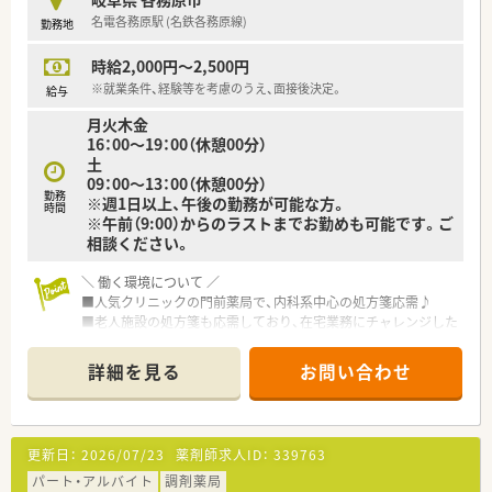
名電各務原駅 (名鉄各務原線)
勤務地
時給2,000円～2,500円
※就業条件、経験等を考慮のうえ、面接後決定。
給与
月火木金
16：00～19：00（休憩00分）
土
09：00～13：00（休憩00分）
勤務
※週1日以上、午後の勤務が可能な方。
時間
※午前（9:00）からのラストまでお勤めも可能です。ご
相談ください。
＼ 働く環境について ／
■人気クリニックの門前薬局で、内科系中心の処方箋応需♪
■老人施設の処方箋も応需しており、在宅業務にチャレンジした
い方にはお任せいたします！
スキルアップしたい方にもおすすめ！
詳細を見る
お問い合わせ
■経営者は、従業員に対して理解ある環境を心掛けております。
■スタッフ同士の仲も良く、協力して業務を進めています。お休
みも応相談！
■最新機器を導入しており、お仕事スムース♪
更新日：
2026/07/23
薬剤師求人ID：
339763
■午後中心にご勤務いただける方、土曜出勤できる方大歓迎！
パート・アルバイト
調剤薬局