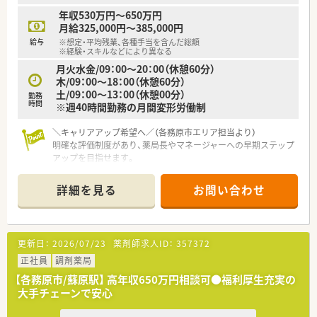
年収530万円～650万円
月給325,000円～385,000円
給与
※想定・平均残業、各種手当を含んだ総額
※経験・スキルなどにより異なる
月火水金/09：00～20：00（休憩60分）
木/09：00～18：00（休憩60分）
土/09：00～13：00（休憩00分）
勤務
時間
※週40時間勤務の月間変形労働制
＼キャリアアップ希望へ／（各務原市エリア担当より）
明確な評価制度があり、薬局長やマネージャーへの早期ステップ
アップを目指せます。
【店舗情報と応需状況について】
詳細を見る
お問い合わせ
■六軒駅または蘇原駅から徒歩15分の場所に位置しており、通
勤しやすい立地の調剤薬局でございます。
■皮膚科メインの処方箋を1日あたり平均65枚ほど応需してお
り、専門的な知識を深めることができます。
更新日：
2026/07/23
薬剤師求人ID：
357372
■常時2名から3名の薬剤師と医療事務が在籍しており、協力し
ながら業務を進められる体制が整っております。
正社員
調剤薬局
【各務原市/蘇原駅】 高年収650万円相談可●福利厚生充実の
【職場環境と雰囲気】
大手チェーンで安心
■ヘルプ体制がしっかりと整っているため、調剤未経験の方やブ
ランクがある方でも安心してご勤務いただけます。