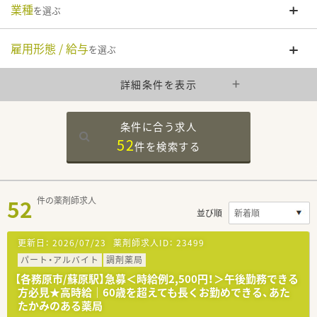
業種
を選ぶ
雇用形態 / 給与
を選ぶ
詳細条件を表示
条件に合う求人
52
件を
検索する
52
件の薬剤師求人
並び順
更新日：
2026/07/23
薬剤師求人ID：
23499
パート・アルバイト
調剤薬局
【各務原市/蘇原駅】急募＜時給例2,500円！＞午後勤務できる
方必見★高時給｜60歳を超えても長くお勤めできる、あた
たかみのある薬局