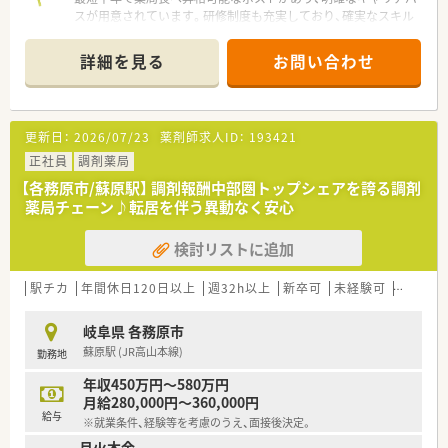
スが用意されています。研修制度も充実しており、確実なスキル
アップが見込めます。
詳細を見る
お問い合わせ
【店舗情報と応需状況について】
■蘇原駅から徒歩22分に位置する店舗で、近隣医療機関からの
面受け処方箋を1日あたり15枚程度応需しております。
■月曜日から金曜日の9時から18時まで開局しており、土日祝日
更新日：
2026/07/23
薬剤師求人ID：
193421
はお休みのため無理なく勤務できる環境が整っています。
■常時1名から2名の薬剤師と医療事務が配置されており、電子
正社員
調剤薬局
薬歴や最新の監査機器を活用して安全に業務を行えます。
【各務原市/蘇原駅】 調剤報酬中部圏トップシェアを誇る調剤
薬局チェーン♪転居を伴う異動なく安心
【想定されるキャリアイメージ】
■意欲と実績次第では入社後最短半年で薬局長への昇格が可能
検討リストに追加
であり、その際は年収の大幅なアップも期待できる環境です。
■管理ポストの空きが生まれやすいため、数年のうちにエリアマ
ネージャー等の責任あるポジションへステップアップ可能で
駅チカ
年間休日120日以上
週32h以上
新卒可
未経験可
ブラン
す。
■店舗での経験を積んだ後は、教育担当や採用業務など、本社部
岐阜県 各務原市
門における多様な職種へのキャリアチェンジの道も開かれてい
蘇原駅 (JR高山本線)
勤務地
ます。
年収450万円～580万円
【こんな方にオススメ】
月給280,000円～360,000円
■土日祝日のお休みと18時退社という勤務条件を活かし、家族
給与
※就業条件、経験等を考慮のうえ、面接後決定。
との時間や趣味の時間を大切にしたい方に強くおすすめしま
月火木金