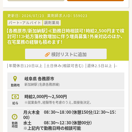
薬剤師としての経験だけでなく、子育て経験も活かしていただ
けます。
■化粧品や雑貨類の取扱も行っています。
更新日：
2026/07/23
薬剤師求人ID：
559023
＼ 魅力的な制度も多数あります ／
パート・アルバイト
調剤薬局
■時間外手当は1分単位での支給！
【各務原市/新加納駅】≪勤務日時相談可！時給2,500円まで検
年間休日も120日前後あり、しっかりオンオフ切り替えられま
討可！！≫処方箋枚数増加に伴う増員募集！外来対応のほか、
す！
在宅業務の経験も積めます！
■各店舗に子育て中の薬剤師をサポートしあう風土があり、
育休・産休後の復帰率はほぼ100％！
検討リストに追加
■教育制度面ではe-ラーニングを取り入れており、
資格取得の支援も行っています。
■階層別研修・医師を招いての勉強会・新薬勉強会・
年間休日120日以上
土日休み(相談可含む)
週休2.5日以上
週32h以
e-learning・学会参加・海外研修など、
未経験の方・経験が少ない方へのバックアップや
岐阜県 各務原市
スキルアップへのサポート体制も充実◎
新加納駅 (名鉄各務原線)
勤務地
＼ こんな会社です ／
時給2,000円～2,500円
アルフレッサHDの系列で、2001年4月に経営等統合を経て発
足。
※就業条件、経験等を考慮のうえ、面接後決定。
給与
北海道から関西地方まで200店舗ほど展開しており、
月火木金 08：30～18：00（休憩150分/12：30～15：
安定、成長を続ける企業で、長期的にご活躍いただける企業で
00）
す。
水土 08：30～12：30（休憩00分）
勤務
時間
※上記内で勤務日時の相談可能
異動に関してはご希望に合わせて選択できるため、