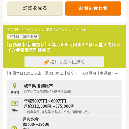
業務効率、安全性向上に努め、
安心して対人業務を行える環境を整えています。
詳細を見る
お問い合わせ
調剤未経験の方やブランクのある方でも安心して業務に入る
事ができます。
■医療機関、高齢施設、ケアマネ等と連携し、在宅で療養される
方の支援もしています。
更新日：
2026/07/23
薬剤師求人ID：
613094
店舗数よりも多くの介護事業所の処方箋を応需して、処方箋に
よる薬の提供を行っています。
正社員
調剤薬局
ただお薬を届けるのではなく、施設スタッフと薬剤師がパート
【各務原市/新那加駅】 ≪年収600万円まで相談可能≫内科メ
ナーになり取り組んでいます。
イン●管理薬剤師募集
■地域の方々の健康増進のため、定期的にウォーキングイベント
やお料理教室を開いています。
検討リストに追加
薬だけではなく健康維持に大切な運動や食事にも興味を向け
ることで、
地域の方々の健康に対する意識を上げ、生活習慣を改善させる
年間休日120日以上
週32h以上
新卒可
未経験可
車通勤可
高給与
ことが目的です。
薬のことはもちろんですが、それ以外の食事・運動も合わせて
岐阜県 各務原市
考え、地域に貢献していきます。
各務原市役所前駅 (名鉄各務原線)
勤務地
＜長くご活躍可能です＞
年収500万円～600万円
■雇用形態変更制度やリターン雇用制度など、ライフスタイルに
月給312,500円～375,000円
合わせて永くご勤務いただけるような様々な制度を用意してい
給与
※就業条件、経験等を考慮のうえ、面接後決定。
ます。
月火水金
60歳の定年後、70歳まで契約社員・パートとしてご勤務いただ
09：00～19：00
ける、シニア再雇用制度があります。