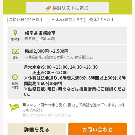
検討リストに追加
年間休日120日以上
土日休み(相談可含む)
週休2.5日以上
週32h以
岐阜県 各務原市
蘇原駅 (JR高山本線)
勤務地
時給2,000円～2,500円
※就業条件、経験等を考慮のうえ、面接後決定。
給与
月水木金/9：00～13：00、14：30～18：30
火土/9：00～13：00
※休憩は法令通り、6時間未満0分、6時間以上30分、8時
間勤務で60分の取得
勤務
時間
※勤務日数、曜日、時間などは担当営業にご相談くださ
い。
■スタッフ同士の仲も良く、協力して業務を進めています。お休
みも応相談！
■水剤定量分注機LiQを導入★
電子薬歴・分包機・監査システムも導入しており、設備の整った
薬局です。
詳細を見る
お問い合わせ
■経営者は、理解のある職場環境を心がけています。