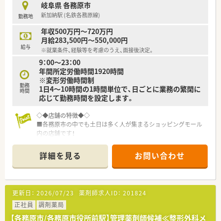
岐阜県 各務原市
新加納駅 (名鉄各務原線)
勤務地
年収500万円～720万円
月給283,500円～550,000円
給与
※就業条件、経験等を考慮のうえ、面接後決定。
9：00～23：00
年間所定労働時間1920時間
※変形労働時間制
勤務
1日4～10時間の1時間単位で、日ごとに業務の繁閑に
時間
応じて勤務時間を設定します。
◇◆店舗の特徴◆◇
■各務原市の中でも土日は多く人が集まるショッピングモール
内の店舗です！
地域の方がお買い物も兼ねて来局されます。
■面対応のため、近隣のクリニックをはじめ、大学病院など様々
詳細を見る
お問い合わせ
な処方が見られます！幅広く学べるのもポイント！
■OTCも多く扱っているため、お客様・患者様のお話をしっかり
聞きながらOTC医薬品の案内等ができ、スキルも身に付けられま
す
更新日：
2026/07/23
薬剤師求人ID：
201824
■飲食店やスーパー併設ですので、
休憩時のお食事やお仕事前後のお買い物にも便利◎
正社員
調剤薬局
買い物割引制度もご活用いただけます♪
【各務原市/各務原市役所前駅】管理薬剤師候補≪整形外科メ