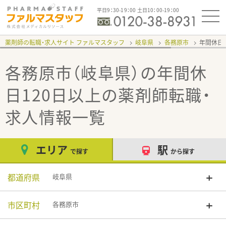
平日9：30-19：00 土日10：00-19：00
薬剤師の転職・求人サイト ファルマスタッフ
岐阜県
各務原市
年間休日
各務原市（岐阜県）の年間休
日120日以上
の薬剤師転職・
求人情報一覧
エリア
駅
で探す
から探す
都道府県
岐阜県
市区町村
各務原市