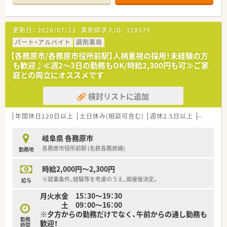
■介護分野にも注力しており、薬剤師の活躍の場を拡げていきた
いと考えています。
更新日：
2026/07/23
薬剤師求人ID：
328579
パート・アルバイト
調剤薬局
【各務原市/各務原市役所前駅】人柄重視の採用！未経験の方
も歓迎♪≪週2～3日の勤務もOK/時給2,300円も可≫ご家
庭との両立にオススメです
検討リストに追加
年間休日120日以上
土日休み(相談可含む)
週休2.5日以上
週32h以
岐阜県 各務原市
各務原市役所前駅 (名鉄各務原線)
勤務地
時給2,000円～2,300円
※就業条件、経験等を考慮のうえ、面接後決定。
給与
月火水金 15：30～19：30
土 09：00～16：00
※夕方からの勤務だけでなく、午前からの通し勤務も
勤務
歓迎！
時間