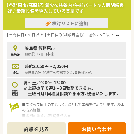
＼ こんな会社です ／
【各務原市/蘇原駅】 希少≪扶養内・午前パート≫人間関係良
■岐阜県各務原市に2店舗展開の調剤薬局です。
好♪最新設備を導入している薬局です
店舗同士は車で15分程度と近隣にあり、ヘルプ体制も充実◎
お休みが取得しやすい環境です。
検討リストに追加
■どちらの店舗も最新の調剤機器を導入しております、ご負担少
なく勤務頂けます。
■在宅を通じて「選ばれる薬局」になるため、
年間休日120日以上
土日休み(相談可含む)
週休2.5日以上
未経験可
処方元や介護施設と連携しています。
■再雇用で最長70歳までご勤務可能！長くお勤め希望の方もお
岐阜県 各務原市
ススメです！
蘇原駅 (JR高山本線)
勤務地
時給2,050円～2,050円
※就業条件、経験等を考慮のうえ、面接後決定。
給与
月～土／9：00～13：00
※上記の間で週2～3日勤務できる方。
勤務
土曜日月1回程度相談できる方、優遇いたします。
時間
■スタッフ同士の中も良く、協力して業務を進めています。お休
みも応相談！
■水剤定量分注機LiQを導入★
電子薬歴・分包機・監査システムも導入しており、設備の整った
薬局です。
詳細を見る
お問い合わせ
■経営者も薬剤師で、理解のある職場環境を心がけています。