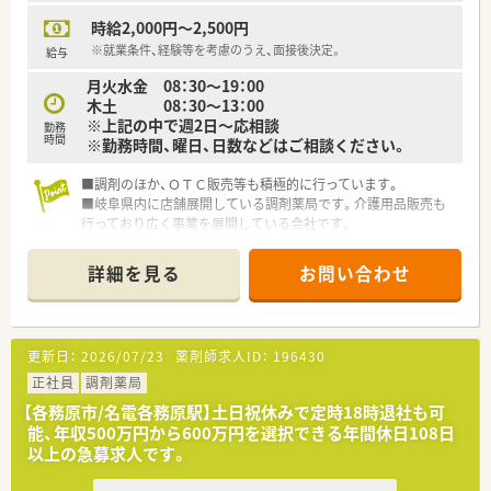
時給2,000円～2,500円
※就業条件、経験等を考慮のうえ、面接後決定。
給与
月火水金 08：30～19：00
木土 08：30～13：00
※上記の中で週2日～応相談
勤務
時間
※勤務時間、曜日、日数などはご相談ください。
■調剤のほか、ＯＴＣ販売等も積極的に行っています。
■岐阜県内に店舗展開している調剤薬局です。介護用品販売も
行っており広く事業を展開している会社です。
■薬剤師複数体制の充実化をさらに図っており、個々人への業務
負担が偏ることはありません。
詳細を見る
お問い合わせ
更新日：
2026/07/23
薬剤師求人ID：
196430
正社員
調剤薬局
【各務原市/名電各務原駅】土日祝休みで定時18時退社も可
能、年収500万円から600万円を選択できる年間休日108日
以上の急募求人です。