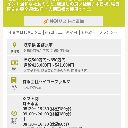
◇◆ここが魅力的♪◆◇
イン≫温和な社長のもと、風通しの良い社風♪木日祝、曜日
■幅広い科目を経験できます！
固定の完全週休2日♪人柄重視の採用です◎
→面受けの薬局のため、様々な科目に触れることができます。
■幅広い世代の患者様を対応できます！
検討リストに追加
→大型スーパーの中にある薬局なので、様々な患者様が来局さ
れます。
年間休日120日以上
週32h以上
新卒可
未経験可
ブランク可
転
◇◆キャリアパスについて◆◇
■管理薬剤師を経験した後は、
岐阜県 各務原市
在宅・企画開発・バイヤー・教育・薬事・調剤サポート」等のより専
各務原市役所前駅 (名鉄各務原線)
勤務地
門性の高い業務に携わることも可能です。
年収500万円～650万円
◇◆福利厚生について◆◇
月給416,000円～541,000円
■年間休日120～125日！
給与
※就業条件、経験等を考慮のうえ、面接後決定。
■人気の長期休暇取得制度
毎月の公休とは別に20日間分のお休みを1～4回に分けて連続
有限会社セイコーファルマ
して取得できます♪
法人
はなぞの薬局
（例）※5日×4回、20日×1回等
名
■年1回は旅行に行きたいなど、プラベートを大切にしている方
シフト例
にもおすすめ♪
月火水金
■産育休の取得実績多数
08：30～19：30（休憩180分）
■育児休業は最大3年間の取得が可能、育児休職からの復帰率
09：00～20：00（休憩180分）
「98.6％」です。
土
■育児時短勤務は、最大3時間の時間短縮する事ができ、お子様
勤務
時間
08：30～16：30（休憩60分）
が小学校卒業する迄取得が可能です。