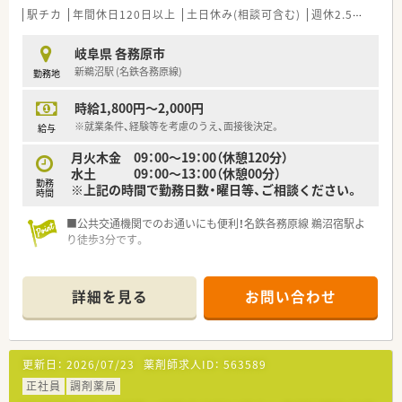
駅チカ
年間休日120日以上
土日休み(相談可含む)
週休2.5日以上
岐阜県 各務原市
新鵜沼駅 (名鉄各務原線)
勤務地
時給1,800円～2,000円
※就業条件、経験等を考慮のうえ、面接後決定。
給与
月火木金 09：00～19：00（休憩120分）
水土 09：00～13：00（休憩00分）
勤務
※上記の時間で勤務日数・曜日等、ご相談ください。
時間
■公共交通機関でのお通いにも便利！名鉄各務原線 鵜沼宿駅よ
り徒歩3分です。
詳細を見る
お問い合わせ
更新日：
2026/07/23
薬剤師求人ID：
563589
正社員
調剤薬局