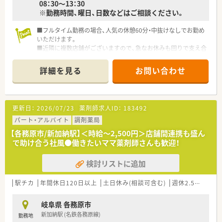
08：30～13：30
※勤務時間、曜日、日数などはご相談ください。
■フルタイム勤務の場合、人気の休憩60分・中抜けなしでお勤め
いただけます。
■近隣に複数店舗がございますので、急なお休みも回りで支え合
う社風で、休暇を取得しやすい環境です。
■若い方からベテランまで幅広い年齢層の方が活躍していま
詳細を見る
お問い合わせ
す。
更新日：
2026/07/23
薬剤師求人ID：
183492
パート・アルバイト
調剤薬局
【各務原市/新加納駅】＜時給～2,500円＞店舗間連携も盛ん
で助け合う社風●働きたいママ薬剤師さんも歓迎！
検討リストに追加
駅チカ
年間休日120日以上
土日休み(相談可含む)
週休2.5日以上
岐阜県 各務原市
新加納駅 (名鉄各務原線)
勤務地