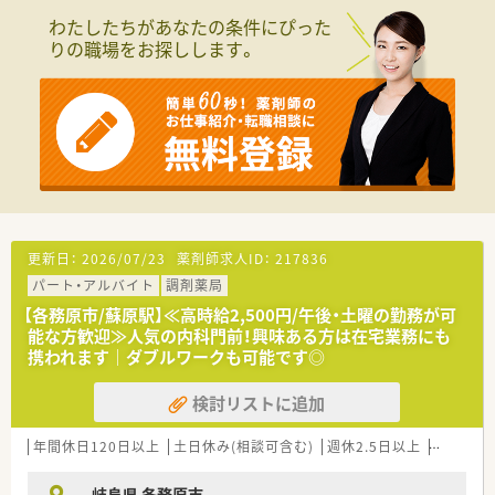
わたしたちがあなたの条件にぴった
りの職場をお探しします。
更新日：
2026/07/23
薬剤師求人ID：
217836
パート・アルバイト
調剤薬局
【各務原市/蘇原駅】≪高時給2,500円/午後・土曜の勤務が可
能な方歓迎≫人気の内科門前！興味ある方は在宅業務にも
携われます｜ダブルワークも可能です◎
検討リストに追加
年間休日120日以上
土日休み(相談可含む)
週休2.5日以上
未経験可
岐阜県 各務原市