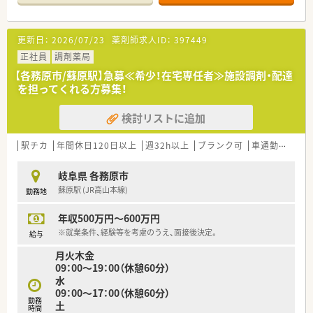
更新日：
2026/07/23
薬剤師求人ID：
397449
正社員
調剤薬局
【各務原市/蘇原駅】急募≪希少！在宅専任者≫施設調剤・配達
を担ってくれる方募集！
検討リストに追加
駅チカ
年間休日120日以上
週32h以上
ブランク可
車通勤可
高給
岐阜県 各務原市
蘇原駅 (JR高山本線)
勤務地
年収500万円～600万円
※就業条件、経験等を考慮のうえ、面接後決定。
給与
月火木金
09：00～19：00（休憩60分）
水
09：00～17：00（休憩60分）
勤務
土
時間