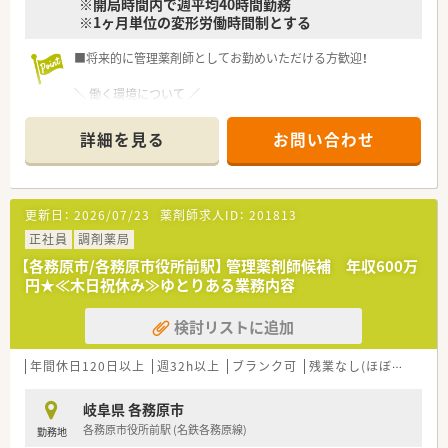
※開局時間内で週平均40時間勤務
■社割制度で日々のお買い物をお得にできます♪
※1ヶ月単位の変形労働時間制とする
◇◆企業について◆◇
■全国約300店舗展開の大手チェーン薬局！調剤はもちろん、
■将来的に管理薬剤師としてお勤めいただける方歓迎！
OTCやシニアケア、漢方薬、健康食品といった健康に必要な商
品・サービス提供、クリニックの誘致など新たな取り組みも実施
＼ 働く環境について ／
しています。
■整形外科をメインに応需しています！
■母体となるスーパーは業界最大手、国内トップクラスの企業で
整形外科のほか、リウマチ科・リハビリテーション科・
詳細を見る
お問い合わせ
安定感抜群!
スポーツ整形・ペインクリニック等の対応が経験できます！
■営業収益日本小売業No.1の安定している企業です。
■比較的ゆとりのある業務内容です。
■日本全国から海外まで出店している大手ショッピングモール
■あたたかく穏やかな雰囲気で、わきあいあいと業務をしていま
の中に調剤薬局を展開しています。
す。
更新日：
2026/07/23
薬剤師求人ID：
201813
■面分業がメインのため、多くの医療機関から処方箋を応需して
いるので、薬の品目数も多く、幅広い知識・スキルを磨くことが
＼ 企業独自の取り組み ／
正社員
調剤薬局
できます。
■店舗ごと、薬剤師さんひとりひとりの個性を尊重！
【各務原市/各務原市役所前駅】 管理薬剤師候補 年収600万
「○○店の○○を経験したい」「○○先生と話してみたい」な
円★≪木日祝休み≫ゆとりある業務内容
◇◆こんな方にオススメ◆◇
ど、
■患者様、お客様に対して丁寧に応対を心掛けている方
ご希望に応じて他店舗での研修も可能です！
検討リストに追加
■幅広いキャリアパスから将来を選択したい方
■本部付けで各店舗を巡回するマネージャーを配置！
→長期キャリア形成にお悩みの方、薬剤師としてプロフェッシ
各店舗の悩みの吸い上げ・情報共有で
ョナルを目指す事も、
現場が孤立することがない環境を実現しています◎
年間休日120日以上
週32h以上
ブランク可
残業なし(ほぼなし含む)
将来的に調剤以外の分野にも挑戦する事もできる豊富なキ
ャリアパスがあります
＼ 長く働けます ／
岐阜県 各務原市
※人事、店舗運営、新規店舗開発、商品開発等
■幅広い年代の方が活躍中！
各務原市役所前駅 (名鉄各務原線)
勤務地
■曜日時間などのシフトにはこだわりなく、定期的に連続休暇を
プライベートを考慮したシフト調整・働き方など