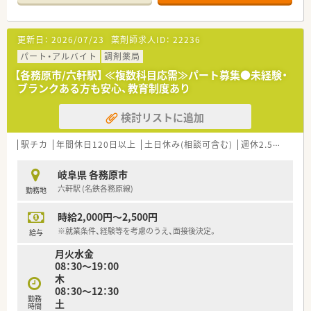
■介護分野にも注力しており、薬剤師の活躍の場を拡げていきた
いと考えています。
更新日：
2026/07/23
薬剤師求人ID：
22236
＼ こんな会社です ／
■岐阜県各務原市に2店舗展開の調剤薬局です。
パート・アルバイト
調剤薬局
店舗同士は車で15分程度と近隣にあり、ヘルプ体制も充実◎
【各務原市/六軒駅】 ≪複数科目応需≫パート募集●未経験・
お休みが取得しやすい環境です。
ブランクある方も安心、教育制度あり
■どちらの店舗も最新の調剤機器を導入しております、ご負担少
なく勤務頂けます。
検討リストに追加
■在宅を通じて「選ばれる薬局」になるため、
処方元や介護施設と連携しています。
駅チカ
年間休日120日以上
土日休み(相談可含む)
週休2.5日以上
岐阜県 各務原市
六軒駅 (名鉄各務原線)
勤務地
時給2,000円～2,500円
※就業条件、経験等を考慮のうえ、面接後決定。
給与
月火水金
08：30～19：00
木
08：30～12：30
勤務
土
時間