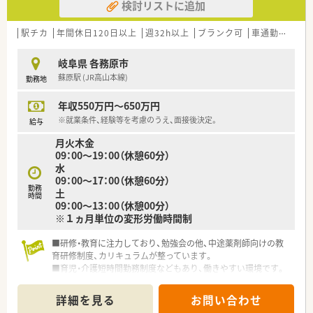
検討リストに追加
■充実した福利厚生が用意されており、テーマパークの割引利用
などご家族で楽しめる制度が好評でございます。
■労働組合が組織されているため、従業員の意見が反映されやす
駅チカ
年間休日120日以上
週32h以上
ブランク可
車通勤可
高給
く風通しの良い職場環境が保たれております。
岐阜県 各務原市
【こんな取り組みをしています】
蘇原駅 (JR高山本線)
勤務地
■最新のシステム導入を進めることで、薬剤師が患者様とのコミ
ュニケーションに注力できる環境を作っております。
年収550万円～650万円
■認定薬剤師資格の取得支援や外部研修への参加費用補助など、
自己研鑽を後押しする制度が充実しております。
※就業条件、経験等を考慮のうえ、面接後決定。
給与
■子育て世代を支援する企業として認定を受けており、産後パパ
月火木金
育休の推進など多様な働き方を応援しております。
09：00～19：00（休憩60分）
水
09：00～17：00（休憩60分）
勤務
土
時間
09：00～13：00（休憩00分）
※１ヵ月単位の変形労働時間制
■研修・教育に注力しており、勉強会の他、中途薬剤師向けの教
育研修制度、カリキュラムが整っています。
■育児・介護短時間勤務制度などもあり、働きやすい環境です。
詳細を見る
お問い合わせ