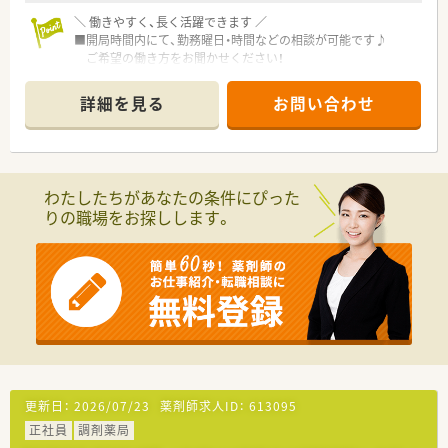
ご家庭の都合により勤務範囲が限られている方でも安心してご
＼ 働きやすく、長く活躍できます ／
入社いただけます。
■開局時間内にて、勤務曜日・時間などの相談が可能です♪
（全国転勤可・エリア転勤可・自宅通勤）
ご希望の働き方をお聞かせください！
■店舗同士が離れているため、応援勤務もなく、長くお勤めいた
だけます。
詳細を見る
お問い合わせ
＼ 働く環境について ／
■非常に綺麗な店舗です！
調剤室も広く、働きやすい環境です。
■門前医療機関との関係性も良好♪
わたしたちがあなたの条件にぴった
■外来は内科系の処方がメイン！
りの職場をお探しします。
枚数は30枚/日ほどですが、在宅（施設）の処方箋受付もしてお
り、
テキパキとお仕事をこなすのがお好きな方にもおすすめで
す。
在宅業務未経験の方も大歓迎！！
■愛知県・岐阜県に2店舗展開の調剤薬局！
地域密着であたたかな雰囲気がお好きな方はきっとご活躍い
ただる職場です！
★転職に不安がある方へ…★
派遣社員として実際に働いてから、入社するかどうかを決めるこ
更新日：
2026/07/23
薬剤師求人ID：
613095
とができる「紹介予定派遣」の利用もご相談ください！
正社員
調剤薬局