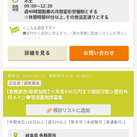
木土
09：00～12：30
＜こんなところに注力しています＞
勤務
時間
週40時間勤務の月間変形労働制とする
■着実に成長できる体系的かつ実践的な教育研修制度に注力し
※休憩時間60分以上、その他法定通りとする
ています！
確実なステップアップをサポートする教育指導プログラムや
＜こんな会社です＞
充実の研修で
■受付から会計に至るまで、一連の業務に監査システムを導入し
専門力の強化と幹部社員へのプロモートを支援する薬局管理
ております。
者研修などを整えております。
業務効率、安全性向上に努め、
また、資格取得に必要な費用は会社負担でサポートしておりま
安心して対人業務を行える環境を整えています。
す。
詳細を見る
お問い合わせ
調剤未経験の方やブランクのある方でも安心して業務に入る
■「あいち女性輝きカンパニー」として、愛知県より認証を受け
事ができます。
ております。
■医療機関、高齢施設、ケアマネ等と連携し、在宅で療養される
女性が働きやすい環境・制度づくりを積極的に行い、その取り
方の支援もしています。
組みが愛知県より認められています。
更新日：
2026/07/23
薬剤師求人ID：
610827
店舗数よりも多くの介護事業所の処方箋を応需して、処方箋に
よる薬の提供を行っています。
正社員
＜充実の福利厚生・教育制度＞
調剤薬局
ただお薬を届けるのではなく、施設スタッフと薬剤師がパート
■各種手当が充実しています！
【各務原市/新那加駅】 ≪年収600万円まで相談可能≫整形外
ナーになり取り組んでいます。
手当の例／薬剤師手当、皆勤手当、住宅手当、赴任手当、管理手
科メイン●管理薬剤師募集
■地域の方々の健康増進のため、定期的にウォーキングイベント
当、管理者手当、家族手当など
やお料理教室を開いています。
■勉強会や研修、学術大会へも積極参加いただける環境で、資格
検討リストに追加
薬だけではなく健康維持に大切な運動や食事にも興味を向け
取得補助制度などもご活用いただけます♪
ることで、
勉強会の例／勉強会開催、新人研修、一般薬剤師研修、薬局長
地域の方々の健康に対する意識を上げ、生活習慣を改善させる
研修等、メーカー主催の勉強会、学術大会等の各種外部研修
年間休日120日以上
週32h以上
新卒可
未経験可
車通勤可
高給与
ことが目的です。
薬のことはもちろんですが、それ以外の食事・運動も合わせて
岐阜県 各務原市