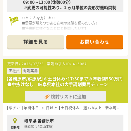
09：00～13：00（休憩00分）
※変更の可能性あり。１ヵ月単位の変形労働時間制
・・＊ こんな方に ＊・・
■需要が増えつつある在宅の経験を積みたい方！
■将来的に様々なことにと挑戦したい方！
■大手企業で安定した勤務がしたい方！
詳細を見る
お問い合わせ
・・＊ おすすめポイント ＊・・
■主に関市内の施設在宅のご対応をお願いいたします。
■在宅専門店舗ではございませんので、外来の対応も経験できま
す！
更新日：
2026/07/23
薬剤師求人ID：
415087
■全国に展開している大手企業！
■福利厚生が充実しており、無理な異動はありません。
正社員
調剤薬局
■研修・教育にも注力！勉強会の他、中途薬剤師向けの教育研修制
【各務原市/蘇原駅】≪土日休み・17:30まで≫年収例550万円
度、カリキュラムが整っています。
●中抜けなし 岐阜県本社の大手調剤薬局チェーン
■育児・介護短時間勤務制度などもあり、働きやすい環境です。
検討リストに追加
駅チカ
年間休日120日以上
土日祝休み
週32h以上
新卒可
未経
岐阜県 各務原市
蘇原駅 (JR高山本線)
勤務地