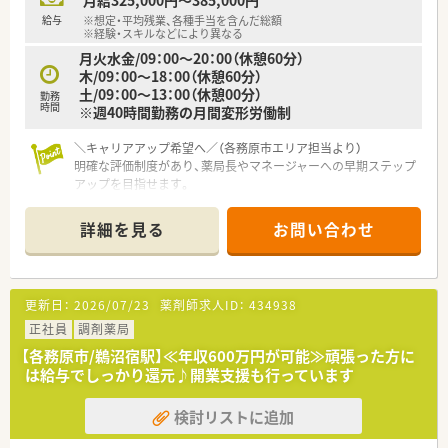
月給325,000円～385,000円
給与
※想定・平均残業、各種手当を含んだ総額
※経験・スキルなどにより異なる
月火水金/09：00～20：00（休憩60分）
木/09：00～18：00（休憩60分）
土/09：00～13：00（休憩00分）
勤務
時間
※週40時間勤務の月間変形労働制
＼キャリアアップ希望へ／（各務原市エリア担当より）
明確な評価制度があり、薬局長やマネージャーへの早期ステップ
アップを目指せます。
【店舗情報と応需状況について】
詳細を見る
お問い合わせ
■六軒駅または蘇原駅から徒歩15分の場所に位置しており、通
勤しやすい立地の調剤薬局でございます。
■皮膚科メインの処方箋を1日あたり平均65枚ほど応需してお
り、専門的な知識を深めることができます。
更新日：
2026/07/23
薬剤師求人ID：
434938
■常時2名から3名の薬剤師と医療事務が在籍しており、協力し
ながら業務を進められる体制が整っております。
正社員
調剤薬局
【各務原市/鵜沼宿駅】≪年収600万円が可能≫頑張った方に
【職場環境と雰囲気】
は給与でしっかり還元♪開業支援も行っています
■ヘルプ体制がしっかりと整っているため、調剤未経験の方やブ
ランクがある方でも安心してご勤務いただけます。
検討リストに追加
■充実した福利厚生が用意されており、テーマパークの割引利用
などご家族で楽しめる制度が好評でございます。