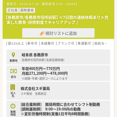
更新日：
2026/07/30
薬剤師求人ID：
190895
正社員
調剤薬局
【各務原市/各務原市役所前駅】 ≪7日間の連続休暇あり≫充
実した教育・研修制度でキャリアアップ♪
検討リストに追加
週32h以上
新卒可
未経験可
ブランク可
車通勤可
高給与(600万円以上)
岐阜県 各務原市
各務原市役所前駅 (名鉄各務原線)
勤務地
年収400万円～770万円
月給271,200円～478,000円
給与
※経験・年齢・選択コースによります
株式会社スギ薬局
法人
スギ薬局 各務原店
名
[総合薬剤師] 開局時間に合わせてシフト制勤務
[調剤薬剤師] 9:00～19:00内の勤務
勤務
※変形労働時間制(実働1日平均8時間勤務)
時間