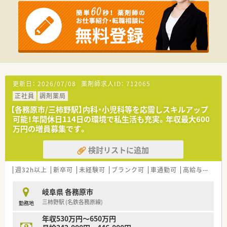
【求人情報について】
■ご経験やスキルを考慮した上で、年収500万円から最高600万
円までの高水準な給与を目指せる魅力的な求人です。
■週休2日制で年間休日114日以上を確保しており、産休や育休
などの支援制度も充実しているためプライベートも大切にでき
ます。
■借り上げ社宅制度や遠隔地手当などの手厚い住宅補助が用意
されており、遠方からの転居を伴う転職も安心して検討できま
す。
更新日：
2026/07/08
薬剤師求人ID：
712065
正社員
調剤薬局
【想定されるキャリアイメージ】
■薬局長などへの昇進に関する評価基準が明確に定められてい
【各務原市/三柿野駅】内科・小児科等を応需しスキルアップ
るため、目標を持って着実にキャリアアップを図ることができま
可能！年間休日114日の環境で私生活も充実。年収最大600
す。
万円の増員募集です。
■新規事業の開始時などには社内公募制度を利用して、新たな分
野の業務に挑戦し自身の可能性を大きく広げることが可能で
検討リストに追加
す。
■多様な形態の医療機関と連携しているため、幅広い処方箋に触
週32h以上
新卒可
未経験可
ブランク可
車通勤可
高給与(600万円以上)
れながら専門的なスキルを段階的に高めていくことができま
す。
岐阜県 各務原市
三柿野駅 (名鉄各務原線)
勤務地
年収530万円～650万円