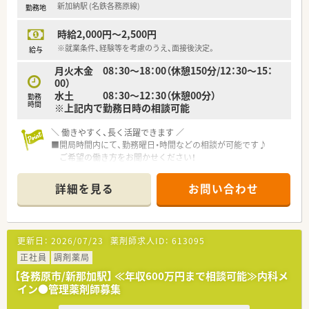
新加納駅 (名鉄各務原線)
勤務地
時給2,000円～2,500円
※就業条件、経験等を考慮のうえ、面接後決定。
給与
月火木金 08：30～18：00（休憩150分/12：30～15：
00）
水土 08：30～12：30（休憩00分）
勤務
時間
※上記内で勤務日時の相談可能
＼ 働きやすく、長く活躍できます ／
■開局時間内にて、勤務曜日・時間などの相談が可能です♪
ご希望の働き方をお聞かせください！
■店舗同士が離れているため、応援勤務もなく、長くお勤めいた
だけます。
詳細を見る
お問い合わせ
＼ 働く環境について ／
■非常に綺麗な店舗です！
調剤室も広く、働きやすい環境です。
更新日：
2026/07/23
薬剤師求人ID：
613095
■門前医療機関との関係性も良好♪
■外来は内科系の処方がメイン！
正社員
調剤薬局
枚数は30枚/日ほどですが、在宅（施設）の処方箋受付もしてお
【各務原市/新那加駅】 ≪年収600万円まで相談可能≫内科メ
り、
イン●管理薬剤師募集
テキパキとお仕事をこなすのがお好きな方にもおすすめで
す。