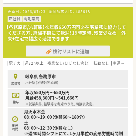
【法人特徴について】
更新日：
2026/07/23
薬剤師求人ID：
483618
■各務原市内に本部を構えて2店舗を展開しており、代表自身も
薬剤師として現場の第一線で活躍する法人です。
正社員
調剤薬局
■家族に応援してもらえる働き方を推奨しており、仕事とプライ
【各務原市/六軒駅】≪年収650万円可≫在宅業務に協力して
ベートのバランスを極めて大切にする社風です。
くださる方、経験不問にて歓迎！19時定時、残業少なめ 外
■代表は非常に話しやすく、薬剤師としてのスキルだけでなく薬
来+在宅で幅広く活躍できます
局経営のノウハウも惜しみなく伝授しています。
検討リストに追加
【勤務実態について】
■残業はほとんど発生せず19時30分頃には退勤が可能で、プラ
イベートの時間もしっかりと確保できる職場です。
駅チカ
週32h以上
残業なし(ほぼなし含む)
転勤なし
車通勤可
高
■日祝休みに加え水曜と土曜の午後が休みとなるため、心身とも
にリフレッシュしながら無理なく継続できます。
岐阜県 各務原市
■休憩室は一般的な広さが確保されており、お昼休みにはリラッ
六軒駅 (名鉄各務原線)
勤務地
クスして午後の業務に備えることができる環境です。
年収550万円～650万円
【想定される業務内容】
月給458,300円～541,666円
■外来の調剤や監査、服薬指導をメインとしつつ、施設への在宅
給与
※就業条件、経験等を考慮のうえ、面接後決定。
業務にも携わっていただくやりがいのある仕事です。
月火水木金
■現在は2つの施設へ週2回の配達を行っていますが、今後はさ
08：00～19：00（休憩60～180分）
らに新規施設の対応も予定しており経験を積めます。
土
■約800品目の医薬品を取り扱っており、高い位置にある薬品棚
勤務
08：00～12：30（休憩なし）
の管理や在庫の最適化にも携わっていただきます。
時間
※週40時間シフトにて、1ヶ月単位の変形労働時間制