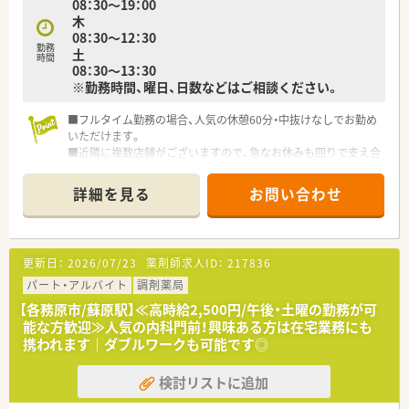
08：30～19：00
木
08：30～12：30
勤務
土
時間
08：30～13：30
※勤務時間、曜日、日数などはご相談ください。
■フルタイム勤務の場合、人気の休憩60分・中抜けなしでお勤め
いただけます。
■近隣に複数店舗がございますので、急なお休みも回りで支え合
う社風で、休暇を取得しやすい環境です。
■若い方からベテランまで幅広い年齢層の方が活躍していま
詳細を見る
お問い合わせ
す。
更新日：
2026/07/23
薬剤師求人ID：
217836
パート・アルバイト
調剤薬局
【各務原市/蘇原駅】≪高時給2,500円/午後・土曜の勤務が可
能な方歓迎≫人気の内科門前！興味ある方は在宅業務にも
携われます｜ダブルワークも可能です◎
検討リストに追加