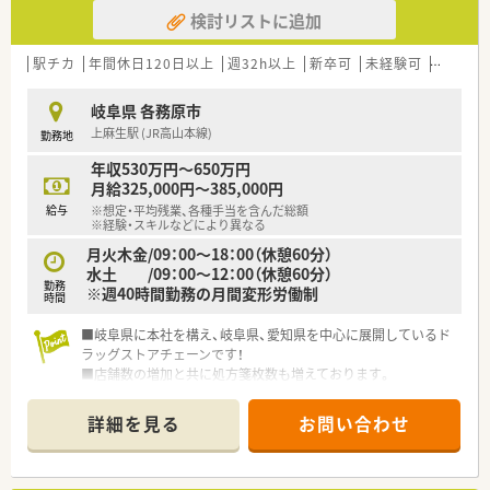
■福利厚生や休日数が充実した環境で、プライベートも大切にし
取得補助制度などもご活用いただけます♪
検討リストに追加
ながら働きたい方に最適です。
勉強会の例／勉強会開催、新人研修、一般薬剤師研修、薬局長
■整形外科の処方箋経験を積みながら、在宅業務にも幅広く挑戦
研修等、メーカー主催の勉強会、学術大会等の各種外部研修
したい方にお勧めです。
駅チカ
年間休日120日以上
週32h以上
新卒可
未経験可
ブラン
■教育制度が整った職場で、基礎からしっかりと学び直したいと
考えている方に適しています。
岐阜県 各務原市
上麻生駅 (JR高山本線)
勤務地
年収530万円～650万円
月給325,000円～385,000円
給与
※想定・平均残業、各種手当を含んだ総額
※経験・スキルなどにより異なる
月火木金/09：00～18：00（休憩60分）
水土 /09：00～12：00（休憩60分）
勤務
※週40時間勤務の月間変形労働制
時間
■岐阜県に本社を構え、岐阜県、愛知県を中心に展開しているド
ラッグストアチェーンです！
■店舗数の増加と共に処方箋枚数も増えております。
詳細を見る
お問い合わせ