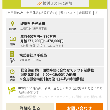
検討リストに追加
50店舗以上、無菌調剤室は業界最多の51店舗設置しています
■「プラチナくるみん認定企業」「健康経営優良法人2023（大規模
法人部門）認定」等を取得し一人ひとりが働きやすい環境が整備
土日祝休み
土日休み(相談可含む)
週32h以上
未経験可
ブランク可
されています
■充実した研修制度、人事制度、評価制度、キャリア支援制度等
岐阜県 各務原市
があるのも特徴です
土岐市駅 (JR中央本線)
勤務地
年収400万円～770万円
月給271,200円～478,000円
給与
※経験・年齢・選択コースによります
株式会社スギ薬局
法人
スギ薬局 土岐店
名
[総合薬剤師] 開局時間に合わせてシフト制勤務
[調剤薬剤師] 9:00～19:00内の勤務
勤務
※変形労働時間制(実働1日平均8時間勤務)
時間
■毎年100 店舗以上新規出店をしており、堅実ながらも勢いのあ
る成長企業です
■調剤併設型ドラッグのパイオニアとして、関東、東海、関西、北
陸・信州を中心に約1,700店舗以上を展開しています
■研修制度は様々なプランがあり、集合研修だけでなく任意で受
詳細を見る
お問い合わせ