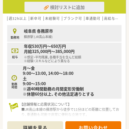
■週休2日制で年間休日は114日以上確保されており、充実の待
検討リストに追加
遇です。
■昇給は年に1回、賞与は年に2回の支給実績があり、頑張りがし
っかりと給与に反映されるやりがいがあります。
週32h以上
新卒可
未経験可
ブランク可
車通勤可
高給与(600万円以上)
【職場環境と雰囲気】
岐阜県 各務原市
■大手グループの労働組合に加入でき、各種レジャー施設やテー
蘇原駅 (JR高山本線)
勤務地
マパークの割引など福利厚生が大変豊富です。
■スタッフ同士のコミュニケーションが活発で、協力し合いなが
年収530万円～650万円
ら和やかな雰囲気の中で業務に取り組めます。
月給325,000円～385,000円
■産前産後休業や育児休業の取得実績も多数あり、ライフステー
給与
※想定・平均残業、各種手当を含んだ総額
ジが変化しても安心して働き続けられる職場です。
※経験・スキルなどにより異なる
月〜金
9:00〜13:00, 14:00〜18:00
土
9:00〜15:00
勤務
時間
※週40時間勤務の月間変形労働制
※休憩60分以上、その他法定通りとする
【店舗情報と応需状況について】
■JR高山本線の蘇原駅から徒歩で11分ほどの距離に位置してお
り、車通勤も可能で非常に便利な立地です。
■特定の医療機関に依存しない面対応の薬局として、全国の幅広
い医療機関からの処方箋を広く応需しています。
詳細を見る
お問い合わせ