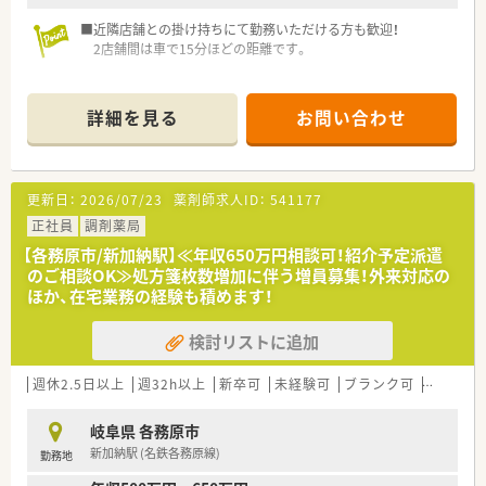
■近隣店舗との掛け持ちにて勤務いただける方も歓迎！
2店舗間は車で15分ほどの距離です。
＼ こんな方にオススメ ／
■在宅業務に積極的に関わりたい方！
詳細を見る
お問い合わせ
■近隣店舗との掛け持ち勤務が可能な方！
■経験が浅くても、患者様のために一生懸命になれる方！
＼ 働く環境について ／
更新日：
2026/07/23
薬剤師求人ID：
541177
■在宅業務について、施設・居宅への配達は代表も行っていま
す。
正社員
調剤薬局
ご協力いただける方、大歓迎♪
【各務原市/新加納駅】≪年収650万円相談可！紹介予定派遣
経験がなくとも、代表が1から教えてくださいます！
のご相談OK≫処方箋枚数増加に伴う増員募集！外来対応の
■応需医療機関との関係性は良好で、疑義照会も気兼ねなく行え
ほか、在宅業務の経験も積めます！
ます。
■週40時間の変形労働制を採用しておりますので、1日9時間勤
検討リストに追加
務や4時間勤務など予定に合わせてシフトを組むことも可能で
す。
週休2.5日以上
週32h以上
新卒可
未経験可
ブランク可
転勤なし
＼ こんな会社です ／
■岐阜県内に2店舗展開、地域密着の調剤薬局！
岐阜県 各務原市
店舗間は車で15分ほどです。
新加納駅 (名鉄各務原線)
勤務地
■代表も薬剤師です。
今なお調剤室に入り、従業員と同じ目線をお持ちです。