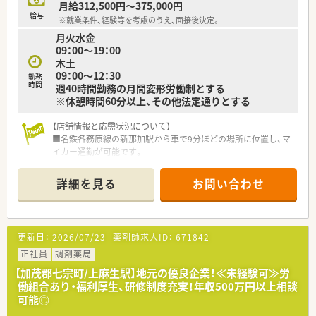
月給312,500円～375,000円
合わせて永くご勤務いただけるような様々な制度を用意してい
給与
※就業条件、経験等を考慮のうえ、面接後決定。
ます。
月火水金
60歳の定年後、70歳まで契約社員・パートとしてご勤務いただ
09：00～19：00
ける、シニア再雇用制度があります。
木土
09：00～12：30
＜こんなところに注力しています＞
勤務
時間
週40時間勤務の月間変形労働制とする
■着実に成長できる体系的かつ実践的な教育研修制度に注力し
※休憩時間60分以上、その他法定通りとする
ています！
確実なステップアップをサポートする教育指導プログラムや
【店舗情報と応需状況について】
充実の研修で
■名鉄各務原線の新那加駅から車で9分ほどの場所に位置し、マ
専門力の強化と幹部社員へのプロモートを支援する薬局管理
イカー通勤が可能です。
者研修などを整えております。
■処方箋は近隣の整形外科クリニックからを中心に、1日平均80
また、資格取得に必要な費用は会社負担でサポートしておりま
枚ほど応需しています。
す。
詳細を見る
お問い合わせ
■薬剤師は常勤2名とパート1名の体制で、事務員も2名在籍し協
■「あいち女性輝きカンパニー」として、愛知県より認証を受け
力して業務を行っています。
ております。
【求人情報について】
女性が働きやすい環境・制度づくりを積極的に行い、その取り
■正社員としての採用で、経験や能力を考慮し年収600万円まで
組みが愛知県より認められています。
更新日：
2026/07/23
薬剤師求人ID：
671842
検討可能です。
■調剤未経験やブランクがある場合でも、丁寧な指導があるため
正社員
＜充実の福利厚生・教育制度＞
調剤薬局
安心して応募できます。
■各種手当が充実しています！
【加茂郡七宗町/上麻生駅】地元の優良企業！≪未経験可≫労
■50代の方まで幅広い年代の採用を検討しており、経験豊富な
手当の例／薬剤師手当、皆勤手当、住宅手当、赴任手当、管理手
働組合あり・福利厚生、研修制度充実！年収500万円以上相談
方も歓迎しています。
当、管理者手当、家族手当など
可能◎
【こんな方にオススメ】
■勉強会や研修、学術大会へも積極参加いただける環境で、資格