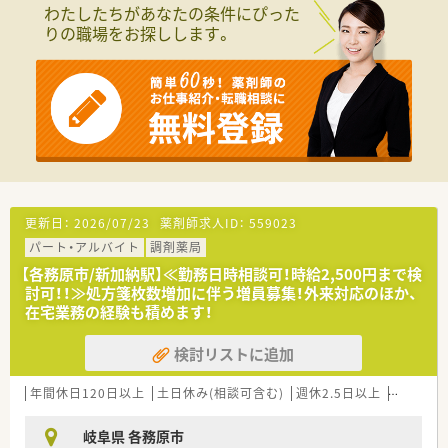
わたしたちがあなたの条件にぴった
＼ 魅力的な制度も多数あります ／
りの職場をお探しします。
■時間外手当は1分単位での支給！
年間休日も120日前後あり、しっかりオンオフ切り替えられま
す！
■各店舗に子育て中の薬剤師をサポートしあう風土があり、
育休・産休後の復帰率はほぼ100％！
■教育制度面ではe-ラーニングを取り入れており、
資格取得の支援も行っています。
■階層別研修・医師を招いての勉強会・新薬勉強会・
e-learning・学会参加・海外研修など、
未経験の方・経験が少ない方へのバックアップや
スキルアップへのサポート体制も充実◎
更新日：
2026/07/23
薬剤師求人ID：
559023
パート・アルバイト
調剤薬局
＼ こんな会社です ／
アルフレッサHDの系列で、2001年4月に経営等統合を経て発
【各務原市/新加納駅】≪勤務日時相談可！時給2,500円まで検
足。
討可！！≫処方箋枚数増加に伴う増員募集！外来対応のほか、
北海道から関西地方まで200店舗ほど展開しており、
在宅業務の経験も積めます！
安定、成長を続ける企業で、長期的にご活躍いただける企業で
す。
検討リストに追加
異動に関してはご希望に合わせて選択できるため、
年間休日120日以上
土日休み(相談可含む)
週休2.5日以上
週32h以
ご家庭の都合により勤務範囲が限られている方でも安心してご
入社いただけます。
（全国転勤可・エリア転勤可・自宅通勤）
岐阜県 各務原市