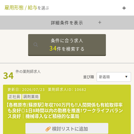
雇用形態 / 給与
を選ぶ
詳細条件を表示
条件に合う求人
34
件を
検索する
34
件の薬剤師求人
並び順
更新日：
2026/07/23
薬剤師求人ID：
10682
正社員
調剤薬局
【各務原市/蘇原駅】年収700万円も‼人間関係も有給取得率
も良好◎1日8時間以内の勤務を推進！ワークライフバラン
ス良好｜機械導入など積極的な薬局
検討リストに追加