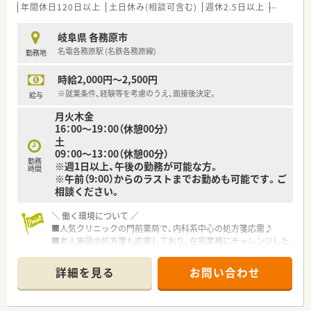
年間休日120日以上
土日休み(相談可含む)
週休2.5日以上
未経験可
岐阜県 各務原市
名電各務原駅 (名鉄各務原線)
勤務地
時給2,000円～2,500円
※就業条件、経験等を考慮のうえ、面接後決定。
給与
月火木金
16：00～19：00（休憩00分）
土
09：00～13：00（休憩00分）
勤務
※週1日以上、午後の勤務が可能な方。
時間
※午前（9:00）からのラストまでお勤めも可能です。ご
相談ください。
＼ 働く環境について ／
■人気クリニックの門前薬局で、内科系中心の処方箋応需♪
■老人施設の処方箋も応需しており、在宅業務にチャレンジした
い方にはお任せいたします！
スキルアップしたい方にもおすすめ！
詳細を見る
お問い合わせ
■経営者は、従業員に対して理解ある環境を心掛けております。
■スタッフ同士の仲も良く、協力して業務を進めています。お休
みも応相談！