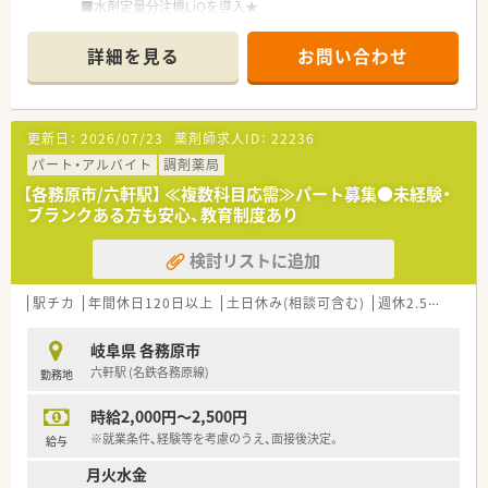
■水剤定量分注機LiQを導入★
電子薬歴・分包機・監査システムも導入しており、設備の整った
薬局です。
詳細を見る
お問い合わせ
■経営者は、理解のある職場環境を心がけています。
■介護分野にも注力しており、薬剤師の活躍の場を拡げていきた
いと考えています。
更新日：
2026/07/23
薬剤師求人ID：
22236
＼ こんな会社です ／
■岐阜県各務原市に2店舗展開の調剤薬局です。
パート・アルバイト
調剤薬局
店舗同士は車で15分程度と近隣にあり、ヘルプ体制も充実◎
【各務原市/六軒駅】 ≪複数科目応需≫パート募集●未経験・
お休みが取得しやすい環境です。
ブランクある方も安心、教育制度あり
■どちらの店舗も最新の調剤機器を導入しております、ご負担少
なく勤務頂けます。
検討リストに追加
■在宅を通じて「選ばれる薬局」になるため、
処方元や介護施設と連携しています。
駅チカ
年間休日120日以上
土日休み(相談可含む)
週休2.5日以上
岐阜県 各務原市
六軒駅 (名鉄各務原線)
勤務地
時給2,000円～2,500円
※就業条件、経験等を考慮のうえ、面接後決定。
給与
月火水金