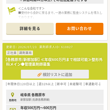
確実なステップアップをサポートする教育指導プログラムや
＜こんな会社です＞
充実の研修で
■受付から会計に至るまで、一連の業務に監査システムを導入し
専門力の強化と幹部社員へのプロモートを支援する薬局管理
ております。
者研修などを整えております。
業務効率、安全性向上に努め、
また、資格取得に必要な費用は会社負担でサポートしておりま
安心して対人業務を行える環境を整えています。
す。
詳細を見る
お問い合わせ
調剤未経験の方やブランクのある方でも安心して業務に入る
■「あいち女性輝きカンパニー」として、愛知県より認証を受け
事ができます。
ております。
■医療機関、高齢施設、ケアマネ等と連携し、在宅で療養される
女性が働きやすい環境・制度づくりを積極的に行い、その取り
方の支援もしています。
組みが愛知県より認められています。
更新日：
2026/07/23
薬剤師求人ID：
610827
店舗数よりも多くの介護事業所の処方箋を応需して、処方箋に
よる薬の提供を行っています。
正社員
＜充実の福利厚生・教育制度＞
調剤薬局
ただお薬を届けるのではなく、施設スタッフと薬剤師がパート
■各種手当が充実しています！
【各務原市/新那加駅】 ≪年収600万円まで相談可能≫整形外
ナーになり取り組んでいます。
手当の例／薬剤師手当、皆勤手当、住宅手当、赴任手当、管理手
科メイン●管理薬剤師募集
■地域の方々の健康増進のため、定期的にウォーキングイベント
当、管理者手当、家族手当など
やお料理教室を開いています。
■勉強会や研修、学術大会へも積極参加いただける環境で、資格
検討リストに追加
薬だけではなく健康維持に大切な運動や食事にも興味を向け
取得補助制度などもご活用いただけます♪
ることで、
勉強会の例／勉強会開催、新人研修、一般薬剤師研修、薬局長
地域の方々の健康に対する意識を上げ、生活習慣を改善させる
研修等、メーカー主催の勉強会、学術大会等の各種外部研修
年間休日120日以上
週32h以上
新卒可
未経験可
車通勤可
高給与
ことが目的です。
薬のことはもちろんですが、それ以外の食事・運動も合わせて
岐阜県 各務原市
考え、地域に貢献していきます。
新那加駅 (名鉄各務原線)
勤務地
＜長くご活躍可能です＞
年収500万円～600万円
■雇用形態変更制度やリターン雇用制度など、ライフスタイルに