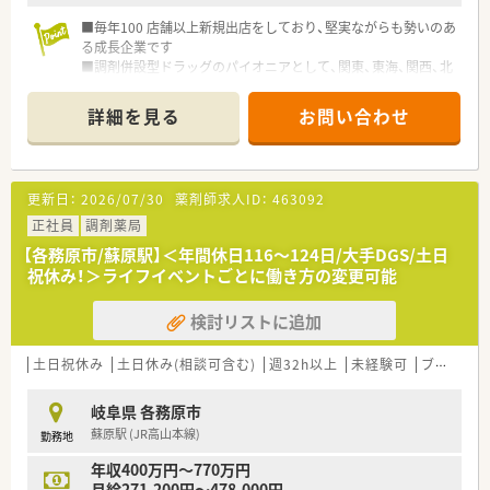
■毎年100 店舗以上新規出店をしており、堅実ながらも勢いのあ
る成長企業です
■調剤併設型ドラッグのパイオニアとして、関東、東海、関西、北
陸・信州を中心に約1,700店舗以上を展開しています
■研修制度は様々なプランがあり、集合研修だけでなく任意で受
詳細を見る
お問い合わせ
講可能な研修も幅広く用意されています
■店舗で活躍する従業員、社外で活躍する従業員、将来経営幹部
となる従業員など、薬剤師として様々な活躍ができるフィールド
を用意されています
更新日：
2026/07/30
薬剤師求人ID：
463092
■総合薬剤師・調剤薬剤師（土日休み・19時までの勤務）どちらか
の働き方を選択できます
正社員
調剤薬局
■調剤併設型だけでなく「医療モール・クリニック併設店舗」「敷
【各務原市/蘇原駅】＜年間休日116～124日/大手DGS/土日
地内薬局」「訪問調剤特化型店舗」など様々な店舗を運営してい
祝休み！＞ライフイベントごとに働き方の変更可能
ます
■在宅医療にも積極的取り組んでおり「訪問調剤特化型店舗」を
検討リストに追加
50店舗以上、無菌調剤室は業界最多の51店舗設置しています
■「プラチナくるみん認定企業」「健康経営優良法人2023（大規模
法人部門）認定」等を取得し一人ひとりが働きやすい環境が整備
土日祝休み
土日休み(相談可含む)
週32h以上
未経験可
ブランク可
されています
■充実した研修制度、人事制度、評価制度、キャリア支援制度等
岐阜県 各務原市
があるのも特徴です
蘇原駅 (JR高山本線)
勤務地
年収400万円～770万円
月給271,200円～478,000円