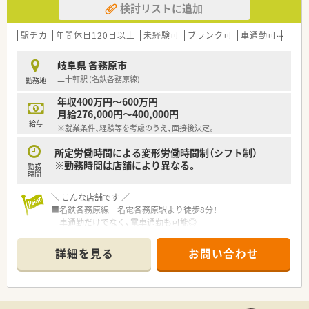
検討リストに追加
【法人特徴について】
■愛知県と岐阜県に2店舗の調剤薬局を運営しており、地域密着
駅チカ
年間休日120日以上
未経験可
ブランク可
車通勤可
高給与
型のスタイルで患者様一人ひとりに寄り添う法人です。
■ドクターとの信頼関係が非常に厚く、定期的な勉強会の実施を
岐阜県 各務原市
通じて、質の高い薬物治療を提供することを理念としています。
二十軒駅 (名鉄各務原線)
勤務地
■大手チェーンにはない柔軟な意思決定と風通しの良さがあり、
現場の意見を積極的に取り入れるボトムアップな社風です。
年収400万円～600万円
月給276,000円～400,000円
【想定されるキャリアイメージ】
給与
※就業条件、経験等を考慮のうえ、面接後決定。
■入社後は在宅業務の基礎からじっくり学び、ゆくゆくは地域を
支える在宅医療のスペシャリストとしての道が開けます。
所定労働時間による変形労働時間制（シフト制）
■少数精鋭の組織であるため経営陣との距離が近く、やる気次第
※勤務時間は店舗により異なる。
勤務
で店舗運営やマネジメント業務にも深く関わることが可能で
時間
す。
■認定薬剤師の資格取得を法人が全面的にバックアップするた
＼ こんな店舗です ／
め、専門性を高めながら市場価値の高い薬剤師へ成長できます。
■名鉄各務原線 名電各務原駅より徒歩8分！
車通勤だけでなく、電車通勤も可能◎
■薬剤師は常時複数名体制！
■小児科の処方箋を多く受付しており、キッズスペース完備。
詳細を見る
お問い合わせ
お子様連れの方も多く来局されますので、
薬剤師としての経験だけでなく、子育て経験も活かしていただ
けます。
■化粧品や雑貨類の取扱も行っています。