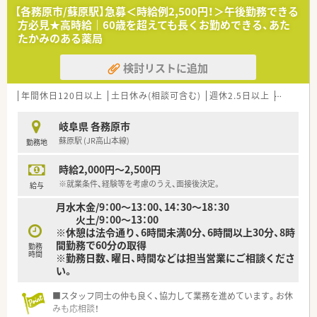
【各務原市/蘇原駅】急募＜時給例2,500円！＞午後勤務できる
方必見★高時給｜60歳を超えても長くお勤めできる、あた
たかみのある薬局
検討リストに追加
年間休日120日以上
土日休み(相談可含む)
週休2.5日以上
週32h以
岐阜県 各務原市
蘇原駅 (JR高山本線)
勤務地
時給2,000円～2,500円
※就業条件、経験等を考慮のうえ、面接後決定。
給与
月水木金/9：00～13：00、14：30～18：30
火土/9：00～13：00
※休憩は法令通り、6時間未満0分、6時間以上30分、8時
間勤務で60分の取得
勤務
時間
※勤務日数、曜日、時間などは担当営業にご相談くださ
い。
■スタッフ同士の仲も良く、協力して業務を進めています。お休
みも応相談！