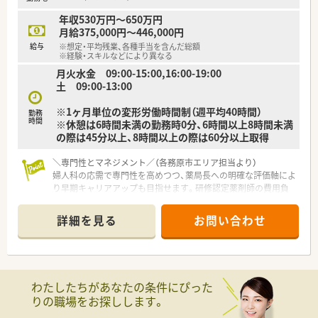
す。
年収530万円～650万円
■外部の学会や研修に参加する際の費用として、年2回の補助金
月給375,000円～446,000円
支給制度を設けており、意欲的な自己研鑽を応援しています。
給与
※想定・平均残業、各種手当を含んだ総額
■くるみん認定を複数回取得しており、男性の育児休業取得率も
※経験・スキルなどにより異なる
高く、性別を問わず子育てしやすい環境整備を進めております。
月火水金 09:00-15:00,16:00-19:00
土 09:00-13:00
※1ヶ月単位の変形労働時間制（週平均40時間）
勤務
時間
※休憩は6時間未満の勤務時0分、6時間以上8時間未満
の際は45分以上、8時間以上の際は60分以上取得
＼専門性とマネジメント／（各務原市エリア担当より）
婦人科の応需で専門性を高めつつ、薬局長への明確な評価軸によ
り早期キャリアアップも目指せます。研修認定薬剤師の費用負
担等の支援体制も整っております。
詳細を見る
お問い合わせ
【店舗情報と応需状況について】
■JR高山本線の那加駅から車で約6分の場所に位置し、車通勤が
可能なため毎日の通勤も非常に快適な環境です。
■主に近隣のクリニックから婦人科の処方箋を応需しており、女
性特有の疾患に対する専門的な知識を深められます。
わたしたちがあなたの条件にぴった
■1日あたりの処方箋応需枚数は10枚から20枚程度と落ち着い
りの職場をお探しします。
ており、患者様とじっくり向き合える環境です。