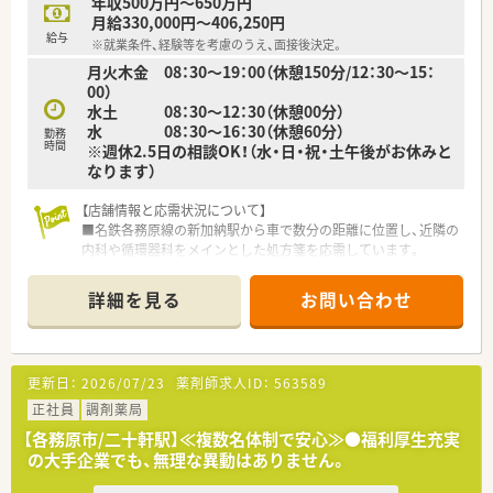
年収500万円～650万円
月給330,000円～406,250円
給与
※就業条件、経験等を考慮のうえ、面接後決定。
月火木金 08：30～19：00（休憩150分/12：30～15：
00）
水土 08：30～12：30（休憩00分）
水 08：30～16：30（休憩60分）
勤務
時間
※週休2.5日の相談OK！（水・日・祝・土午後がお休みと
なります）
【店舗情報と応需状況について】
■名鉄各務原線の新加納駅から車で数分の距離に位置し、近隣の
内科や循環器科をメインとした処方箋を応需しています。
■1日あたりの処方箋枚数は30枚程度ですが、加えて施設や個人
宅の在宅業務を積極的に行っている活気ある店舗です。
詳細を見る
お問い合わせ
■薬剤師は常時3名から4名の体制で、20代から40代の事務員も
3名在籍しており、手厚い人員配置で業務を分担します。
【募集背景と求める人物像について】
更新日：
2026/07/23
薬剤師求人ID：
563589
■在宅業務の需要拡大に伴う増員募集となっており、テキパキと
効率良くお仕事をこなすのが好きな方を求めています。
正社員
調剤薬局
■在宅業務の経験は不問ですが、これから専門性を高めたいとい
【各務原市/二十軒駅】≪複数名体制で安心≫●福利厚生充実
う意欲のある方や、地域医療に貢献したい方を歓迎します。
の大手企業でも、無理な異動はありません。
■管理薬剤師は30代の若手でコミュニケーション能力が高いた
め、周囲と協力しながら円滑に業務を進められる方です。