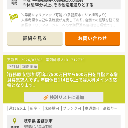
時間
※休憩60分以上、その他法定通りとする
＼早期キャリアアップ可能／（各務原市エリア担当より）
人事考課や自己申告制度が充実しており、店舗での経験を経て薬
局長やエリアマネージャーへの早期昇進も目指せる環境です。
【店舗情報と応需状況について】
詳細を見る
お問い合わせ
■新那加駅および那加駅から徒歩12分と、2路線が利用可能であ
り、毎日の通勤にも便利な好立地にある店舗です。
■近隣の医療機関から内科や小児科、循環器科を中心に、1日あ
たり約70枚の処方箋をコンスタントに応需しております。
更新日：
2026/07/08
薬剤師求人ID：
712779
■薬剤師が3名、事務スタッフが4名在籍しており、手厚い人員配
置によって一人ひとりの業務負担が軽減されています。
正社員
調剤薬局
【各務原市/那加駅】年収500万円から600万円を目指せる増
【法人特徴について】
員募集求人です。年間休日114日以上で婦人科メインの応
■東証プライム上場グループの企業として、東海エリアを中心に
需となります。
北陸や関西へも積極的に店舗展開を進めている安定企業です。
■健康と美を通して地域社会に貢献することをビジョンに掲げ、
検討リストに追加
ドラッグストアと調剤薬局の多面的な展開を行っております。
■薬剤師の業務比率は調剤がほとんどを占めており、雑務的な業
務が一切ないため、専門性を存分に発揮できる職場環境です。
週32h以上
新卒可
未経験可
ブランク可
車通勤可
高給与(600万円以上)
【こんな取り組みをしています】
岐阜県 各務原市
■研修認定薬剤師の資格取得や一般用医薬品学習のための費用
那加駅 (JR高山本線)
勤務地
負担など、継続的な学習を支援するバックアップ体制がありま