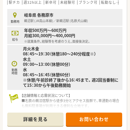
■労働組合が組織されているため、従業員の意見が反映されやす
駅チカ
週32h以上
新卒可
未経験可
ブランク可
転勤なし
車通
く風通しの良い職場環境が保たれております。
岐阜県 各務原市
【こんな取り組みをしています】
鵜沼駅 (JR高山本線)／新鵜沼駅 (名鉄犬山線)
勤務地
■最新のシステム導入を進めることで、薬剤師が患者様とのコミ
ュニケーションに注力できる環境を作っております。
年収500万円～600万円
■認定薬剤師資格の取得支援や外部研修への参加費用補助など、
月給300,000円～400,000円
自己研鑽を後押しする制度が充実しております。
給与
※就業条件、経験等を考慮のうえ、面接後決定。
■子育て世代を支援する企業として認定を受けており、産後パパ
月火木金
育休の推進など多様な働き方を応援しております。
08：45～19：30（休憩180～240分程度※）
水土
09：00～13：00（休憩00分）
水
勤務
時間
08：45～16：45（休憩60分）
※休憩/午前診終了後から16：45まで。週2回当番制に
て15：30から午後勤務開始
【店舗情報と応需状況について】
■名鉄の鵜沼宿駅から徒歩3分とアクセス抜群で、車通勤の場合
も無料駐車場が利用できる便利な立地です。
■近隣の医院より内科や小児科、眼科の処方箋を1日50枚から60
枚ほど応需しており、対応力も磨けます。
詳細を見る
お問い合わせ
■薬剤師は常時1名から2名の体制で、経験豊富な事務スタッフ
がピッキング作業を強力にサポートしています。