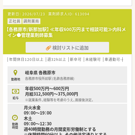
■医療機関、高齢施設、ケアマネ等と連携し、在宅で療養される
方の支援もしています。
更新日：
2026/07/23
薬剤師求人ID：
613094
店舗数よりも多くの介護事業所の処方箋を応需して、処方箋に
よる薬の提供を行っています。
正社員
調剤薬局
ただお薬を届けるのではなく、施設スタッフと薬剤師がパート
【各務原市/新那加駅】 ≪年収600万円まで相談可能≫内科メ
ナーになり取り組んでいます。
イン●管理薬剤師募集
■地域の方々の健康増進のため、定期的にウォーキングイベント
やお料理教室を開いています。
検討リストに追加
薬だけではなく健康維持に大切な運動や食事にも興味を向け
ることで、
地域の方々の健康に対する意識を上げ、生活習慣を改善させる
年間休日120日以上
週32h以上
新卒可
未経験可
車通勤可
高給与
ことが目的です。
薬のことはもちろんですが、それ以外の食事・運動も合わせて
岐阜県 各務原市
考え、地域に貢献していきます。
各務原市役所前駅 (名鉄各務原線)
勤務地
＜長くご活躍可能です＞
年収500万円～600万円
■雇用形態変更制度やリターン雇用制度など、ライフスタイルに
月給312,500円～375,000円
合わせて永くご勤務いただけるような様々な制度を用意してい
給与
※就業条件、経験等を考慮のうえ、面接後決定。
ます。
月火水金
60歳の定年後、70歳まで契約社員・パートとしてご勤務いただ
09：00～19：00
ける、シニア再雇用制度があります。
木土
09：00～12：30
＜こんなところに注力しています＞
勤務
時間
週40時間勤務の月間変形労働制とする
■着実に成長できる体系的かつ実践的な教育研修制度に注力し
※休憩時間60分以上、その他法定通りとする
ています！