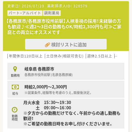
■最新機器を導入しており、お仕事スムース♪
更新日：
2026/07/23
薬剤師求人ID：
328579
■午後中心にご勤務いただける方、土曜出勤できる方大歓迎！
パート・アルバイト
調剤薬局
＼ こんな会社です ／
【各務原市/各務原市役所前駅】人柄重視の採用！未経験の方
■岐阜県各務原市に2店舗展開の調剤薬局です。
も歓迎♪≪週2～3日の勤務もOK/時給2,300円も可≫ご家
店舗同士は車で15分程度と近隣にあり、ヘルプ体制も充実◎
庭との両立にオススメです
お休みが取得しやすい環境です。
■どちらの店舗も最新の調剤機器を導入しております、ご負担少
検討リストに追加
なく勤務頂けます。
■在宅を通じて「選ばれる薬局」になるため、
処方元や介護施設と連携しています。
年間休日120日以上
土日休み(相談可含む)
週休2.5日以上
週32h以
■再雇用で最長70歳までご勤務可能！長くお勤め希望の方もお
ススメです！
岐阜県 各務原市
各務原市役所前駅 (名鉄各務原線)
勤務地
時給2,000円～2,300円
※就業条件、経験等を考慮のうえ、面接後決定。
給与
月火水金 15：30～19：30
土 09：00～16：00
※夕方からの勤務だけでなく、午前からの通し勤務も
勤務
歓迎！
時間
※ご希望の勤務日時をお申し付けくださいませ。