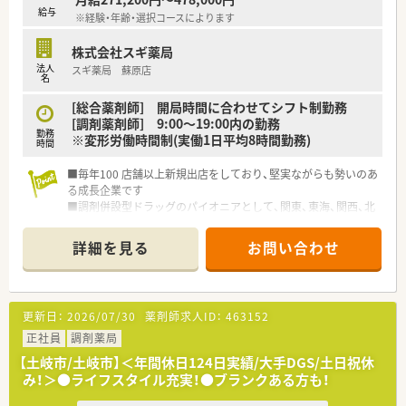
給与
※経験・年齢・選択コースによります
株式会社スギ薬局
法人
スギ薬局 蘇原店
名
[総合薬剤師] 開局時間に合わせてシフト制勤務
[調剤薬剤師] 9:00～19:00内の勤務
勤務
※変形労働時間制(実働1日平均8時間勤務)
時間
■毎年100 店舗以上新規出店をしており、堅実ながらも勢いのあ
る成長企業です
■調剤併設型ドラッグのパイオニアとして、関東、東海、関西、北
陸・信州を中心に約1,700店舗以上を展開しています
■研修制度は様々なプランがあり、集合研修だけでなく任意で受
詳細を見る
お問い合わせ
講可能な研修も幅広く用意されています
■店舗で活躍する従業員、社外で活躍する従業員、将来経営幹部
となる従業員など、薬剤師として様々な活躍ができるフィールド
を用意されています
更新日：
2026/07/30
薬剤師求人ID：
463152
■総合薬剤師・調剤薬剤師（土日休み・19時までの勤務）どちらか
の働き方を選択できます
正社員
調剤薬局
■調剤併設型だけでなく「医療モール・クリニック併設店舗」「敷
【土岐市/土岐市】＜年間休日124日実績/大手DGS/土日祝休
地内薬局」「訪問調剤特化型店舗」など様々な店舗を運営してい
み！＞●ライフスタイル充実！●ブランクある方も！
ます
■在宅医療にも積極的取り組んでおり「訪問調剤特化型店舗」を