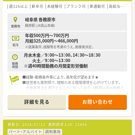
週32h以上
新卒可
未経験可
ブランク可
車通勤可
高給与(600万円以上)
岐阜県 各務原市
蘇原駅 (JR高山本線)
勤務地
年収500万円～700万円
月給325,000円～466,000円
給与
※就業条件、経験等を考慮のうえ、面接後決定。
月水木金／9：00～13：00、14：30～18：30
火土／9：00～13：00
勤務
※週40時間勤務の月間変形労働制
時間
■経験・勤務条件等により、高年収が望めます★
■経営者も薬剤師で、理解のある職場環境を心がけています。
労働基準法を遵守することに拘っており、8時間以内の勤務と
なるよう努めています。
■介護分野にも注力しており、薬剤師の活躍の場を拡げていきた
詳細を見る
お問い合わせ
いと考えています。
■フランチャイズや、独立支援制度もあります！
更新日：
2026/07/23
薬剤師求人ID：
23499
パート・アルバイト
調剤薬局