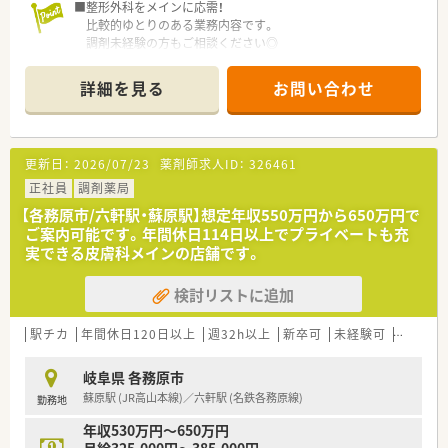
■整形外科をメインに応需！
比較的ゆとりのある業務内容です。
調剤未経験の方もご相談ください◎
■整形外科のほかには、
リウマチ科・リハビリテーション科・スポーツ整形・
詳細を見る
お問い合わせ
ペインクリニック等の処方箋を応需しており、
経験を積むことができます。
■各務原市を中心に数店舗展開している、
地域密着型の薬局です。
更新日：
2026/07/23
薬剤師求人ID：
326461
■ゆったりと自分のペースでお仕事していただける環境ですの
で、
正社員
調剤薬局
未経験の方も徐々にスキルアップしていただけますよ♪
【各務原市/六軒駅・蘇原駅】想定年収550万円から650万円で
■温和な代表のもと、風通しの良いあたたかい雰囲気の企業で
ご案内可能です。年間休日114日以上でプライベートも充
す。
実できる皮膚科メインの店舗です。
採用も人柄重視です！
検討リストに追加
駅チカ
年間休日120日以上
週32h以上
新卒可
未経験可
ブラン
岐阜県 各務原市
蘇原駅 (JR高山本線)／六軒駅 (名鉄各務原線)
勤務地
年収530万円～650万円