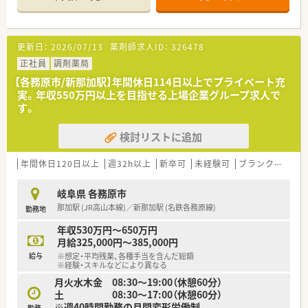
講可能な研修も幅広く用意されています
■店舗で活躍する従業員、社外で活躍する従業員、将来経営幹部
となる従業員など、薬剤師として様々な活躍ができるフィールド
を用意されています
更新日：
2026/07/13
薬剤師求人ID：
326478
■総合薬剤師・調剤薬剤師（土日休み・19時までの勤務）どちらか
の働き方を選択できます
正社員
調剤薬局
■調剤併設型だけでなく「医療モール・クリニック併設店舗」「敷
【各務原市/新那加駅】年間休日114日以上でプライベート充
地内薬局」「訪問調剤特化型店舗」など様々な店舗を運営してい
実。年収550万円以上を目指せる上場企業グループ求人で
ます
す。
■在宅医療にも積極的取り組んでおり「訪問調剤特化型店舗」を
50店舗以上、無菌調剤室は業界最多の51店舗設置しています
検討リストに追加
■「プラチナくるみん認定企業」「健康経営優良法人2023（大規模
法人部門）認定」等を取得し一人ひとりが働きやすい環境が整備
されています
年間休日120日以上
週32h以上
新卒可
未経験可
ブランク可
車
■充実した研修制度、人事制度、評価制度、キャリア支援制度等
があるのも特徴です
岐阜県 各務原市
那加駅 (JR高山本線)／新那加駅 (名鉄各務原線)
勤務地
年収530万円～650万円
月給325,000円～385,000円
給与
※想定・平均残業、各種手当を含んだ総額
※経験・スキルなどにより異なる
月火水木金 08:30～19:00（休憩60分）
土 08:30～17:00（休憩60分）
※週40時間勤務の月間変形労働制
勤務