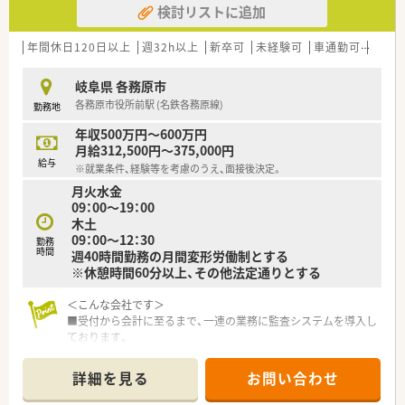
検討リストに追加
在宅業務未経験の方も大歓迎！！
■愛知県・岐阜県に2店舗展開の調剤薬局！
地域密着であたたかな雰囲気がお好きな方はきっとご活躍い
年間休日120日以上
週32h以上
新卒可
未経験可
車通勤可
高給与
ただる職場です！
岐阜県 各務原市
★転職に不安がある方へ…★
各務原市役所前駅 (名鉄各務原線)
勤務地
派遣社員として実際に働いてから、入社するかどうかを決めるこ
とができる「紹介予定派遣」の利用もご相談ください！
年収500万円～600万円
月給312,500円～375,000円
給与
※就業条件、経験等を考慮のうえ、面接後決定。
月火水金
09：00～19：00
木土
09：00～12：30
勤務
時間
週40時間勤務の月間変形労働制とする
※休憩時間60分以上、その他法定通りとする
＜こんな会社です＞
■受付から会計に至るまで、一連の業務に監査システムを導入し
ております。
業務効率、安全性向上に努め、
安心して対人業務を行える環境を整えています。
詳細を見る
お問い合わせ
調剤未経験の方やブランクのある方でも安心して業務に入る
事ができます。