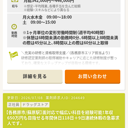
月給342,000円～446,000円
給与
※想定・平均残業、各種手当を含んだ総額
※経験・スキルなどにより異なる
月火水木金 09:00〜18:00
土 09:00〜15:00
※1ヶ月単位の変形労働時間制（週平均40時間）
勤務
時間
※休憩は6時間未満の勤務時0分、6時間以上8時間未満
の際は45分以上、8時間以上の際は60分以上取得
＼充実の研修と資格取得支援／（各務原市エリア担当より）
研修認定薬剤師の取得補助やキャリアに応じた研修制度が整っ
ており、確実なステップアップが目指せる環境です。
【店舗情報と応需状況について】
詳細を見る
お問い合わせ
■名鉄各務原線の三柿野駅から車で6分ほどの場所に位置し、車
通勤が可能なため毎日の通勤も快適です。
■主に内科や循環器科、小児科の処方箋を応需しており、幅広い
年齢層の患者様と接することができる環境です。
更新日：
2026/07/08
薬剤師求人ID：
204649
■様々な症例に触れる機会が多く、薬剤師としての専門的な知識
やスキルを日々アップデートすることができます。
正社員
ドラッグストア
【各務原市/蘇原駅】面対応で幅広い科目を経験可能！年収
【求人情報について】
650万円も目指せる年間休日118日＋9日連続休暇の急募求
■ご経験やスキルを最大限に考慮し、年収は450万円から最大
人です。
600万円までの範囲で提示させていただきます。