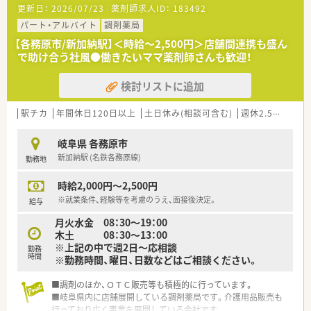
更新日：
2026/07/23
薬剤師求人ID：
183492
パート・アルバイト
調剤薬局
【各務原市/新加納駅】＜時給～2,500円＞店舗間連携も盛ん
で助け合う社風●働きたいママ薬剤師さんも歓迎！
検討リストに追加
駅チカ
年間休日120日以上
土日休み(相談可含む)
週休2.5日以上
岐阜県 各務原市
新加納駅 (名鉄各務原線)
勤務地
時給2,000円～2,500円
※就業条件、経験等を考慮のうえ、面接後決定。
給与
月火水金 08：30～19：00
木土 08：30～13：00
※上記の中で週2日～応相談
勤務
時間
※勤務時間、曜日、日数などはご相談ください。
■調剤のほか、ＯＴＣ販売等も積極的に行っています。
■岐阜県内に店舗展開している調剤薬局です。介護用品販売も
行っており広く事業を展開している会社です。