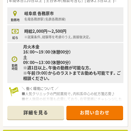
年間休日120日以上
土日休み(相談可含む)
週休2.5日以上
未経験可
岐阜県 各務原市
名電各務原駅 (名鉄各務原線)
勤務地
時給2,000円～2,500円
※就業条件、経験等を考慮のうえ、面接後決定。
給与
月火木金
16：00～19：00（休憩00分）
土
09：00～13：00（休憩00分）
勤務
※週1日以上、午後の勤務が可能な方。
時間
※午前（9:00）からのラストまでお勤めも可能です。ご
相談ください。
＼ 働く環境について ／
■人気クリニックの門前薬局で、内科系中心の処方箋応需♪
■老人施設の処方箋も応需しており、在宅業務にチャレンジした
い方にはお任せいたします！
スキルアップしたい方にもおすすめ！
詳細を見る
お問い合わせ
■経営者は、従業員に対して理解ある環境を心掛けております。
■スタッフ同士の仲も良く、協力して業務を進めています。お休
みも応相談！
■最新機器を導入しており、お仕事スムース♪