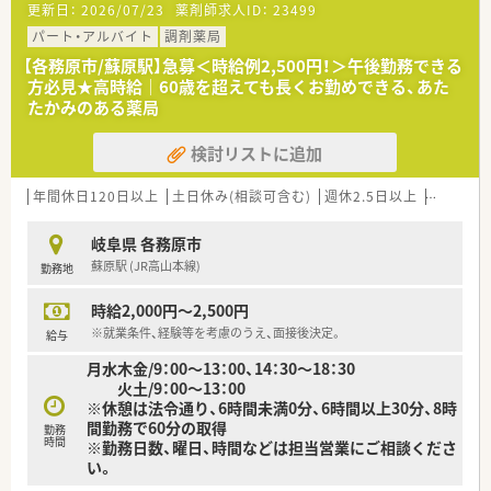
更新日：
2026/07/23
薬剤師求人ID：
23499
パート・アルバイト
調剤薬局
【各務原市/蘇原駅】急募＜時給例2,500円！＞午後勤務できる
方必見★高時給｜60歳を超えても長くお勤めできる、あた
たかみのある薬局
検討リストに追加
年間休日120日以上
土日休み(相談可含む)
週休2.5日以上
週32h以
岐阜県 各務原市
蘇原駅 (JR高山本線)
勤務地
時給2,000円～2,500円
※就業条件、経験等を考慮のうえ、面接後決定。
給与
月水木金/9：00～13：00、14：30～18：30
火土/9：00～13：00
※休憩は法令通り、6時間未満0分、6時間以上30分、8時
間勤務で60分の取得
勤務
時間
※勤務日数、曜日、時間などは担当営業にご相談くださ
い。