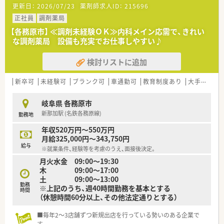
更新日：
2026/07/23
薬剤師求人ID：
215696
■午後中心にご勤務いただける方、土曜出勤できる方大歓迎！
正社員
調剤薬局
＼ こんな会社です ／
【各務原市】 ≪調剤未経験ＯＫ≫内科メイン応需で、きれい
■岐阜県各務原市に2店舗展開の調剤薬局です。
な調剤薬局 設備も充実でお仕事しやすい♪
店舗同士は車で15分程度と近隣にあり、ヘルプ体制も充実◎
お休みが取得しやすい環境です。
検討リストに追加
■どちらの店舗も最新の調剤機器を導入しております、ご負担少
なく勤務頂けます。
■在宅を通じて「選ばれる薬局」になるため、
新卒可
未経験可
ブランク可
車通勤可
教育制度あり
大手チェーン以外
処方元や介護施設と連携しています。
■再雇用で最長70歳までご勤務可能！長くお勤め希望の方もお
岐阜県 各務原市
ススメです！
新那加駅 (名鉄各務原線)
勤務地
年収520万円～550万円
月給325,000円～343,750円
給与
※就業条件、経験等を考慮のうえ、面接後決定。
月火水金 09:00～19:30
木 09:00～17:00
土 09:00～13:00
勤務
※上記のうち、週40時間勤務を基本とする
時間
（休憩時間60分以上、その他法定通りとする）
■毎年2～3店舗ずつ新規出店を行っている勢いのある企業で
す。