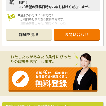
勤務
歓迎！
時間
※ご希望の勤務日時をお申し付けくださいませ。
■整形外科をメインに応需！
比較的ゆとりのある業務内容です。
調剤未経験の方もご相談ください◎
■整形外科のほかには、
リウマチ科・リハビリテーション科・スポーツ整形・
詳細を見る
お問い合わせ
ペインクリニック等の処方箋を応需しており、
経験を積むことができます。
■各務原市を中心に数店舗展開している、
地域密着型の薬局です。
■ゆったりと自分のペースでお仕事していただける環境ですの
わたしたちがあなたの条件にぴった
で、
りの職場をお探しします。
未経験の方も徐々にスキルアップしていただけますよ♪
■温和な代表のもと、風通しの良いあたたかい雰囲気の企業で
す。
採用も人柄重視です！