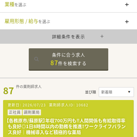
業種
を選ぶ
雇用形態 / 給与
を選ぶ
詳細条件を表示
条件に合う求人
87
件を
検索する
87
件の薬剤師求人
並び順
更新日：
2026/07/23
薬剤師求人ID：
10682
正社員
調剤薬局
【各務原市/蘇原駅】年収700万円も‼人間関係も有給取得率
も良好◎1日8時間以内の勤務を推進！ワークライフバラン
ス良好｜機械導入など積極的な薬局