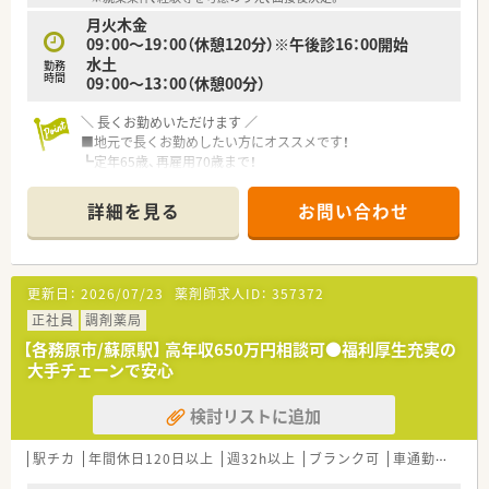
育休の推進など多様な働き方を応援しております。
月火木金
09：00～19：00（休憩120分）※午後診16：00開始
水土
勤務
時間
09：00～13：00（休憩00分）
＼ 長くお勤めいただけます ／
■地元で長くお勤めしたい方にオススメです！
┗定年65歳、再雇用70歳まで！
┗各務原市内に店舗展開なので、
転居を伴う転勤なくお勤めいただけます！
詳細を見る
お問い合わせ
＼ 働く環境について ／
■人気クリニックの門前に位置しています。
■内科の処方箋をメインに、
更新日：
2026/07/23
薬剤師求人ID：
357372
施設在宅の経験も積むことができます。
処方箋は平均30枚/日、施設40名ほどの対応がございます。
正社員
調剤薬局
■地元の方を中心に、
【各務原市/蘇原駅】 高年収650万円相談可●福利厚生充実の
アットホームな雰囲気の職場環境です。
大手チェーンで安心
■在宅未経験者でも、ご興味おありの方は大歓迎！
検討リストに追加
＼ こんな会社です ／
■岐阜県各務原市に2店舗展開の調剤薬局ですが、
愛知県にもグループ企業があります。
駅チカ
年間休日120日以上
週32h以上
ブランク可
車通勤可
高給
■どちらの店舗も各務原市内にあり、