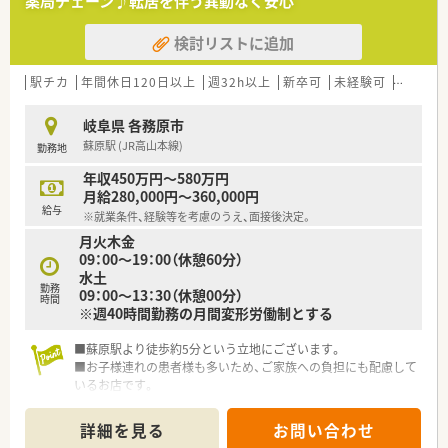
薬局チェーン♪転居を伴う異動なく安心
【想定されるキャリアイメージ】
■意欲と実績次第では入社後最短半年で薬局長への昇格が可能
検討リストに追加
であり、その際は年収の大幅なアップも期待できる環境です。
■管理ポストの空きが生まれやすいため、数年のうちにエリアマ
ネージャー等の責任あるポジションへステップアップ可能で
駅チカ
年間休日120日以上
週32h以上
新卒可
未経験可
ブラン
す。
■店舗での経験を積んだ後は、教育担当や採用業務など、本社部
岐阜県 各務原市
門における多様な職種へのキャリアチェンジの道も開かれてい
蘇原駅 (JR高山本線)
勤務地
ます。
年収450万円～580万円
【こんな方にオススメ】
月給280,000円～360,000円
■土日祝日のお休みと18時退社という勤務条件を活かし、家族
給与
※就業条件、経験等を考慮のうえ、面接後決定。
との時間や趣味の時間を大切にしたい方に強くおすすめしま
月火木金
す。
09：00～19：00（休憩60分）
■明確な評価基準のもとで早期に管理職へとキャリアアップし、
水土
薬局運営のノウハウを学びたいという向上心のある方に最適で
勤務
09：00～13：30（休憩00分）
す。
時間
※週40時間勤務の月間変形労働制とする
■手厚い社宅制度や家賃補助などの福利厚生を活用し、新しい環
境で生活基盤を安定させながら働きたいという方におすすめで
■蘇原駅より徒歩約5分という立地にございます。
す。
■お子様連れの患者様も多いため、ご家族への負担にも配慮して
いるお店です。
詳細を見る
お問い合わせ