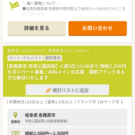
＼ 働く環境について ／
つねに薬剤師さんのために働きやすい労働環境を考えている
■名鉄各務原線 各務原市役所駅より徒歩15～18分ほどのところ
とても社員想いの方です。
にございます。
■社員の声に耳を傾けてくださるので、
ショッピングセンターが近くにあり、お仕事前後のお買いもの
ご家庭の事情などへの配慮や、
にも便利な立地です。
シフトほか働き方についての相談もしやすい環境！
詳細を見る
お問い合わせ
■1年を通じて慌しくなく、じっくり業務に取り組める環境で
す。
＼ これから目指す姿 ／
落ち着いてお仕事されたい方におすすめです！
■超高齢化社会に対応すべく、積極的に在宅医療に取り組んでい
ます。
更新日：
2026/07/23
薬剤師求人ID：
200417
＼ 長く活躍している方が多い企業です ／
近隣店舗同士で協力しながら対応を進めていますので、
■幅広い年代の方が活躍中！
パート・アルバイト
誰か一人だけが大変…という環境ではありません！
調剤薬局
長く勤務できるよう、シフトや働き方にも配慮していただけま
■自主性と組織の一体化を目指しています！
【各務原市/市民公園前駅】 ≪週3日/13:00まで/時給2,500円
す。
も可≫パート募集♪内科メインの応需 調剤ブランクある
家庭の事情など、何かあった場合には相談OK！
方も歓迎いたします
■地域や会社のためにチャレンジしてみたいことは
・・＊ こんな方にオススメ ＊・・
積極的に応援してもらえます！
★一緒に”これから”の薬局をつくって行きたい方
検討リストに追加
■今後の超高齢化社会に対応すべく、積極的に在宅医療に取り組
★意欲やチャレンジ精神旺盛な方
んでいます。
経験が浅くても問題ございません！
近隣店舗同士で協力しながら対応を進めていますので、
年間休日120日以上
週休2.5日以上
ブランク可
Ｗワーク可
残業な
誰か一人だけが大変…という環境ではありません！
■自主性・組織性どちらもバランスよく、誰かひとりに負担がか
岐阜県 各務原市
かることや
市民公園前駅 (名鉄各務原線)
勤務地
現場が孤立するようなことがありませんので、安心して勤務で
きます！
時給2,000円～2,500円