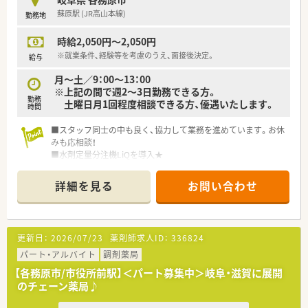
蘇原駅 (JR高山本線)
勤務地
時給2,050円～2,050円
※就業条件、経験等を考慮のうえ、面接後決定。
給与
月～土／9：00～13：00
※上記の間で週2～3日勤務できる方。
勤務
土曜日月1回程度相談できる方、優遇いたします。
時間
■スタッフ同士の中も良く、協力して業務を進めています。お休
みも応相談！
■水剤定量分注機LiQを導入★
電子薬歴・分包機・監査システムも導入しており、設備の整った
薬局です。
詳細を見る
お問い合わせ
■経営者も薬剤師で、理解のある職場環境を心がけています。
■介護分野にも注力しており、薬剤師の活躍の場を拡げていきた
いと考えています。
更新日：
2026/07/23
薬剤師求人ID：
336824
パート・アルバイト
調剤薬局
【各務原市/市役所前駅】＜パート募集中＞岐阜・滋賀に展開
のチェーン薬局♪