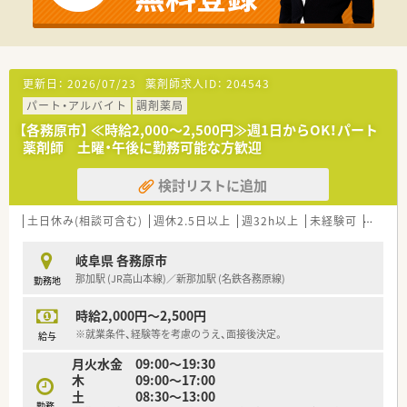
■面分業がメインのため、多くの医療機関から処方箋を応需して
いるので、薬の品目数も多く、幅広い知識・スキルを磨くことが
できます。
◇◆こんな方にオススメ◆◇
更新日：
2026/07/23
薬剤師求人ID：
204543
■患者様、お客様に対して丁寧に応対を心掛けている方
パート・アルバイト
調剤薬局
■幅広いキャリアパスから将来を選択したい方
→長期キャリア形成にお悩みの方、薬剤師としてプロフェッシ
【各務原市】 ≪時給2,000～2,500円≫週1日からOK！パート
ョナルを目指す事も、
薬剤師 土曜・午後に勤務可能な方歓迎
将来的に調剤以外の分野にも挑戦する事もできる豊富なキ
ャリアパスがあります
検討リストに追加
※人事、店舗運営、新規店舗開発、商品開発等
■曜日時間などのシフトにはこだわりなく、定期的に連続休暇を
土日休み(相談可含む)
週休2.5日以上
週32h以上
未経験可
ブラン
取りたい方（旅行好きな方など）
岐阜県 各務原市
那加駅 (JR高山本線)／新那加駅 (名鉄各務原線)
勤務地
時給2,000円～2,500円
※就業条件、経験等を考慮のうえ、面接後決定。
給与
月火水金 09:00～19:30
木 09:00～17:00
土 08:30～13:00
勤務