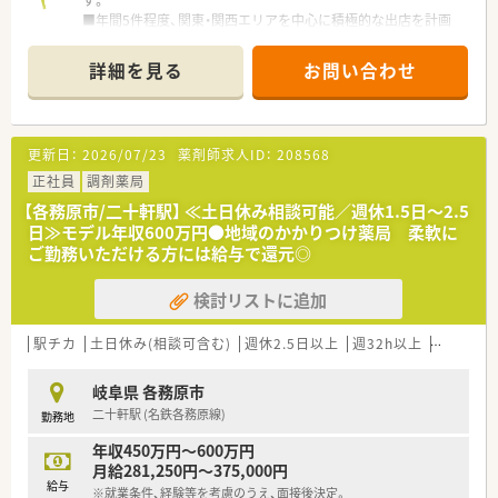
■年間5件程度、関東・関西エリアを中心に積極的な出店を計画
しております
■気持ちよく働いてもらうための環境作り、居心地のよい職場を
詳細を見る
お問い合わせ
常に考えておられます！
■経営者との距離が近い！ベテランでも入社1年目でも意見が言
える風通しのよい会社です！
■やる気のある方には経営にも参加できます！独立希望の方も大
更新日：
2026/07/23
薬剤師求人ID：
208568
歓迎です！
正社員
調剤薬局
【各務原市/二十軒駅】 ≪土日休み相談可能／週休1.5日～2.5
日≫モデル年収600万円●地域のかかりつけ薬局 柔軟に
ご勤務いただける方には給与で還元◎
検討リストに追加
駅チカ
土日休み(相談可含む)
週休2.5日以上
週32h以上
新卒可
岐阜県 各務原市
二十軒駅 (名鉄各務原線)
勤務地
年収450万円～600万円
月給281,250円～375,000円
給与
※就業条件、経験等を考慮のうえ、面接後決定。