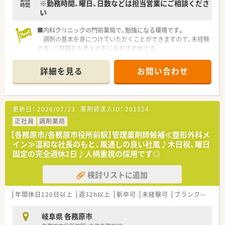
※勤務時間、曜日、日数などは担当営業にご相談くださ
時間
い
■内科クリニックの門前薬局で、勉強になる環境です。
調剤の基本を身につけていただくことができますので、未経験
の方、ご復職をお考えの方にもおすすめです。
詳細を見る
お問い合わせ
更新日：
2026/07/23
薬剤師求人ID：
201824
正社員
調剤薬局
【各務原市/各務原市役所前駅】管理薬剤師候補≪整形外科メ
イン≫温和な社長のもと、風通しの良い社風♪木日祝、曜日
固定の完全週休2日♪人柄重視の採用です◎
検討リストに追加
年間休日120日以上
週32h以上
新卒可
未経験可
ブランク可
転
岐阜県 各務原市