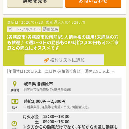
詳細を見る
お問い合わせ
更新日：
2026/07/23
薬剤師求人ID：
328579
パート・アルバイト
調剤薬局
【各務原市/各務原市役所前駅】人柄重視の採用！未経験の方
も歓迎♪≪週2～3日の勤務もOK/時給2,300円も可≫ご家
庭との両立にオススメです
検討リストに追加
年間休日120日以上
土日休み(相談可含む)
週休2.5日以上
週32h以
岐阜県 各務原市
各務原市役所前駅 (名鉄各務原線)
勤務地
時給2,000円～2,300円
※就業条件、経験等を考慮のうえ、面接後決定。
給与
月火水金 15：30～19：30
土 09：00～16：00
※夕方からの勤務だけでなく、午前からの通し勤務も