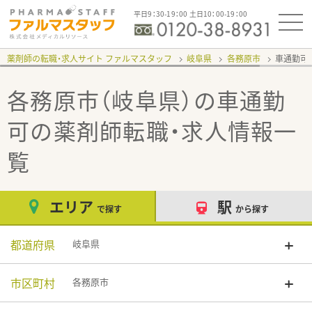
平日9：30-19：00 土日10：00-19：00
薬剤師の転職・求人サイト ファルマスタッフ
岐阜県
各務原市
車通勤可
各務原市（岐阜県）の車通勤
可
の薬剤師転職・求人情報一
覧
エリア
駅
で探す
から探す
都道府県
岐阜県
市区町村
各務原市