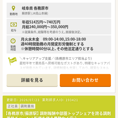
【やりがい/おすすめポイント】
岐阜県 各務原市
■地域の健康と美を支えるかかりつけ薬局の薬剤師として、社会
蘇原駅 (JR高山本線)
勤務地
貢献を実感しながら日々の業務に取り組めます。
■最新の調剤機器が整備されているため、調剤過誤の不安を感じ
年収514万円～740万円
ることなく専門性を発揮できる点が大きな魅力です。
月給240,000円～350,000円
■講習会や学会への参加補助制度を利用して、自己研鑽を積みな
給与
※就業条件、経験等を考慮のうえ、面接後決定。
がら薬剤師としての価値を高められる環境です。
月火水木金 09:00-14:00,15:00-18:00
週40時間勤務の月間変形労働制とする
勤務
※休憩時間60分以上、その他法定通りとする
時間
＼キャリアアップ支援／（各務原市エリア担当より）
最短半年で薬局長へ昇格可能なポストがあり、明確なキャリアパ
スが用意されています。研修制度も充実しており、確実なスキル
アップが見込めます。
詳細を見る
お問い合わせ
【店舗情報と応需状況について】
■蘇原駅から徒歩22分に位置する店舗で、近隣医療機関からの
面受け処方箋を1日あたり15枚程度応需しております。
■月曜日から金曜日の9時から18時まで開局しており、土日祝日
更新日：
2026/07/23
薬剤師求人ID：
193421
はお休みのため無理なく勤務できる環境が整っています。
■常時1名から2名の薬剤師と医療事務が配置されており、電子
正社員
調剤薬局
薬歴や最新の監査機器を活用して安全に業務を行えます。
【各務原市/蘇原駅】 調剤報酬中部圏トップシェアを誇る調剤