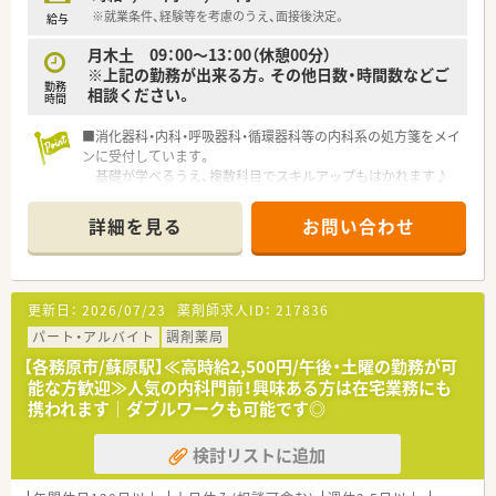
・・＊ こんな方にオススメ ＊・・
※就業条件、経験等を考慮のうえ、面接後決定。
給与
★意欲やチャレンジ精神旺盛な方！
月木土 09：00～13：00（休憩00分）
経験が浅くても問題ございません！
※上記の勤務が出来る方。その他日数・時間数などご
勤務
相談ください。
時間
■消化器科・内科・呼吸器科・循環器科等の内科系の処方箋をメイ
ンに受付しています。
基礎が学べるうえ、複数科目でスキルアップもはかれます♪
■人気の午前パートの募集です。お早めにお問い合わせ下さい。
■調剤ブランクのある方も歓迎！
詳細を見る
お問い合わせ
OJTにてしっかり学べますので、安心してご入社いただけま
す。
■市民公園前駅 (名鉄各務原線)より徒歩圏内！
お車なくても通勤可能です◎
更新日：
2026/07/23
薬剤師求人ID：
217836
パート・アルバイト
調剤薬局
【各務原市/蘇原駅】≪高時給2,500円/午後・土曜の勤務が可
能な方歓迎≫人気の内科門前！興味ある方は在宅業務にも
携われます｜ダブルワークも可能です◎
検討リストに追加