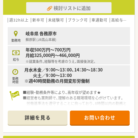
検討リストに追加
週32h以上
新卒可
未経験可
ブランク可
車通勤可
高給与(600万円以上)
岐阜県 各務原市
蘇原駅 (JR高山本線)
勤務地
年収500万円～700万円
月給325,000円～466,000円
給与
※就業条件、経験等を考慮のうえ、面接後決定。
月水木金／9：00～13：00、14：30～18：30
火土／9：00～13：00
勤務
※週40時間勤務の月間変形労働制
時間
■経験・勤務条件等により、高年収が望めます★
■経営者も薬剤師で、理解のある職場環境を心がけています。
労働基準法を遵守することに拘っており、8時間以内の勤務と
なるよう努めています。
■介護分野にも注力しており、薬剤師の活躍の場を拡げていきた
詳細を見る
お問い合わせ
いと考えています。
■フランチャイズや、独立支援制度もあります！