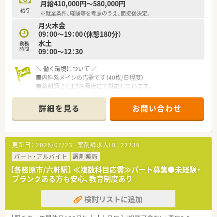
月給410,000円～580,000円
給与
※就業条件、経験等を考慮のうえ、面接後決定。
月火木金
09：00～19：00（休憩180分）
水土
勤務
時間
09：00～12：30
＼ 働く環境について ／
■内科系メインの応需です（40枚/日程度）
■薬剤師さん1.5名程度にて対応しています。
■やさしく社員想いの社長のもと、前向きな方が集まっていま
す。
詳細を見る
お問い合わせ
＼ 長く活躍している方が多い企業です ／
■幅広い年代の方が活躍中！
長く勤務できるよう、シフトや働き方にも配慮していただけま
更新日：
2026/07/23
薬剤師求人ID：
22236
す。
家庭の事情など、何かあった場合には相談OK！
パート・アルバイト
調剤薬局
■地域や会社のためにチャレンジしてみたいことは
【各務原市/六軒駅】 ≪複数科目応需≫パート募集●未経験・
積極的に応援してもらえます！
ブランクある方も安心、教育制度あり
■今後の超高齢化社会に対応すべく、積極的に在宅医療に取り組
んでいます。
検討リストに追加
近隣店舗同士で協力しながら対応を進めていますので、
誰か一人だけが大変…という環境ではありません！