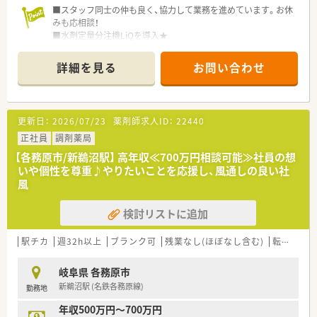
■スタッフ同士の仲も良く、協力して業務を進めています。お休
みも応相談！
■水剤定量分注機LiQを導入★
電子薬歴・分包機・監査システムも導入しており、設備の整った
薬局です。
詳細を見る
お問い合わせ
■経営者は、理解のある職場環境を心がけています。
■介護分野にも注力しており、薬剤師の活躍の場を拡げていきた
いと考えています。
更新日：
2026/07/23
薬剤師求人ID：
22440
＼ こんな会社です ／
■岐阜県各務原市に2店舗展開の調剤薬局です。
正社員
調剤薬局
店舗同士は車で15分程度と近隣にあり、ヘルプ体制も充実◎
【各務原市/新鵜沼駅】 高年収≪700万円相談可能≫社員の想
お休みが取得しやすい環境です。
いや個性を尊重♪やりたいことを応援し、風通しの良い社
■どちらの店舗も最新の調剤機器を導入しております、ご負担少
風
なく勤務頂けます。
■在宅を通じて「選ばれる薬局」になるため、
検討リストに追加
処方元や介護施設と連携しています。
駅チカ
週32h以上
ブランク可
残業なし(ほぼなし含む)
転勤なし
岐阜県 各務原市
新鵜沼駅 (名鉄各務原線)
勤務地
年収500万円～700万円