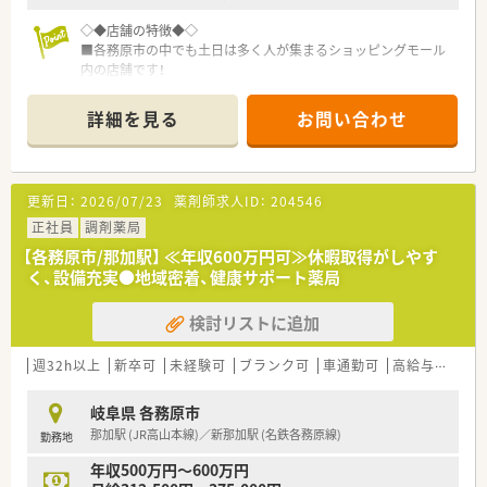
◇◆店舗の特徴◆◇
■各務原市の中でも土日は多く人が集まるショッピングモール
内の店舗です！
地域の方がお買い物も兼ねて来局されます。
■面対応のため、近隣のクリニックをはじめ、大学病院など様々
詳細を見る
お問い合わせ
な処方が見られます！幅広く学べるのもポイント！
■OTCも多く扱っているため、お客様・患者様のお話をしっかり
聞きながらOTC医薬品の案内等ができ、スキルも身に付けられま
す
更新日：
2026/07/23
薬剤師求人ID：
204546
■飲食店やスーパー併設ですので、
休憩時のお食事やお仕事前後のお買い物にも便利◎
正社員
調剤薬局
買い物割引制度もご活用いただけます♪
【各務原市/那加駅】 ≪年収600万円可≫休暇取得がしやす
◇◆ここが魅力的♪◆◇
く、設備充実●地域密着、健康サポート薬局
■幅広い科目を経験できます！
→面受けの薬局のため、様々な科目に触れることができます。
検討リストに追加
■幅広い世代の患者様を対応できます！
→大型スーパーの中にある薬局なので、様々な患者様が来局さ
れます。
週32h以上
新卒可
未経験可
ブランク可
車通勤可
高給与(600万円以上)
◇◆キャリアパスについて◆◇
岐阜県 各務原市
■管理薬剤師を経験した後は、
那加駅 (JR高山本線)／新那加駅 (名鉄各務原線)
勤務地
在宅・企画開発・バイヤー・教育・薬事・調剤サポート」等のより専
門性の高い業務に携わることも可能です。
年収500万円～600万円