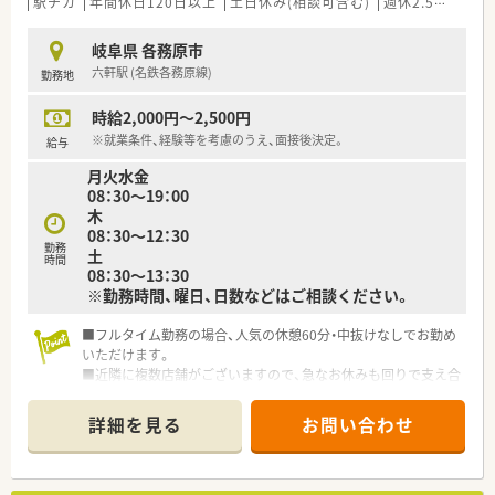
■自主性・組織性どちらもバランスよく、誰かひとりに負担がか
駅チカ
年間休日120日以上
土日休み(相談可含む)
週休2.5日以上
かることや
現場が孤立するようなことがありませんので、安心して勤務で
岐阜県 各務原市
きます！
六軒駅 (名鉄各務原線)
勤務地
・・＊ こんな方にオススメ ＊・・
時給2,000円～2,500円
★意欲やチャレンジ精神旺盛な方！
経験が浅くても問題ございません！
※就業条件、経験等を考慮のうえ、面接後決定。
給与
月火水金
08：30～19：00
木
08：30～12：30
勤務
土
時間
08：30～13：30
※勤務時間、曜日、日数などはご相談ください。
■フルタイム勤務の場合、人気の休憩60分・中抜けなしでお勤め
いただけます。
■近隣に複数店舗がございますので、急なお休みも回りで支え合
う社風で、休暇を取得しやすい環境です。
■若い方からベテランまで幅広い年齢層の方が活躍していま
詳細を見る
お問い合わせ
す。