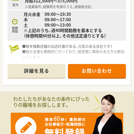
月給312,500円～375,000円
◇◆福利厚生について◆◇
給与
※就業条件、経験等を考慮のうえ、面接後決定。
■年間休日120～125日！
月火水金 09:00～19:30
■人気の長期休暇取得制度
木 09:00～17:00
毎月の公休とは別に20日間分のお休みを1～4回に分けて連続
土 09:00～13:00
して取得できます♪
勤務
※上記のうち、週40時間勤務を基本とする
（例）※5日×4回、20日×1回等
時間
（休憩時間60分以上、その他法定通りとする）
■年1回は旅行に行きたいなど、プラベートを大切にしている方
にもおすすめ♪
■毎年複数店舗の出店計画がある、元気のある会社です！
■産育休の取得実績多数
■独立支援も積極的に行っており、経営面に興味のある方も歓迎
■育児休業は最大3年間の取得が可能、育児休職からの復帰率
いたします。
「98.6％」です。
■電子薬歴・分包機・監査システムなど、設備が整っています。
■育児時短勤務は、最大3時間の時間短縮する事ができ、お子様
が小学校卒業する迄取得が可能です。
詳細を見る
お問い合わせ
■社割制度で日々のお買い物をお得にできます♪
◇◆企業について◆◇
■全国約300店舗展開の大手チェーン薬局！調剤はもちろん、
OTCやシニアケア、漢方薬、健康食品といった健康に必要な商
わたしたちがあなたの条件にぴった
品・サービス提供、クリニックの誘致など新たな取り組みも実施
りの職場をお探しします。
しています。
■母体となるスーパーは業界最大手、国内トップクラスの企業で
安定感抜群!
■営業収益日本小売業No.1の安定している企業です。
■日本全国から海外まで出店している大手ショッピングモール
の中に調剤薬局を展開しています。