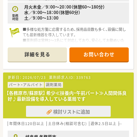
月火木金／9：00～20：00（休憩60～180分）
水／9：00～18：00（休憩60分）
勤務
土／9：00～13：00
時間
■多様な処方箋に応需するため、採用品目数も多く、設備に関し
ても最新機器を導入しています。
■薬剤師は常時2～3名にて対応しており、安心してお勤めいた
だけます。
詳細を見る
お問い合わせ
更新日：
2026/07/23
薬剤師求人ID：
339763
パート・アルバイト
調剤薬局
【各務原市/蘇原駅】 希少≪扶養内・午前パート≫人間関係良
好♪最新設備を導入している薬局です
検討リストに追加
年間休日120日以上
土日休み(相談可含む)
週休2.5日以上
未経験可
岐阜県 各務原市