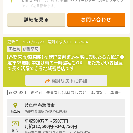
明確な評価制度があり、薬局長やマネージャーへの早期ステップ
アップを目指せます。
【店舗情報と応需状況について】
詳細を見る
お問い合わせ
■六軒駅または蘇原駅から徒歩15分の場所に位置しており、通
勤しやすい立地の調剤薬局でございます。
■皮膚科メインの処方箋を1日あたり平均65枚ほど応需してお
り、専門的な知識を深めることができます。
更新日：
2026/07/23
薬剤師求人ID：
367984
■常時2名から3名の薬剤師と医療事務が在籍しており、協力し
ながら業務を進められる体制が整っております。
正社員
調剤薬局
【各務原市/蘇原駅】≪管理薬剤師≫在宅に興味ある方歓迎●
【職場環境と雰囲気】
定年65歳制 中抜け時の一時帰宅もOK あたたかい雰囲気
■ヘルプ体制がしっかりと整っているため、調剤未経験の方やブ
で長く活躍できる地域密着店です
ランクがある方でも安心してご勤務いただけます。
■充実した福利厚生が用意されており、テーマパークの割引利用
検討リストに追加
などご家族で楽しめる制度が好評でございます。
■労働組合が組織されているため、従業員の意見が反映されやす
く風通しの良い職場環境が保たれております。
週32h以上
新卒可
残業なし(ほぼなし含む)
転勤なし
車通勤可
高
【こんな取り組みをしています】
岐阜県 各務原市
■最新のシステム導入を進めることで、薬剤師が患者様とのコミ
名電各務原駅 (名鉄各務原線)
勤務地
ュニケーションに注力できる環境を作っております。
■認定薬剤師資格の取得支援や外部研修への参加費用補助など、
年収500万円～550万円
自己研鑽を後押しする制度が充実しております。
月給312,500円～343,750円
■子育て世代を支援する企業として認定を受けており、産後パパ
給与
※就業条件、経験等を考慮のうえ、面接後決定。