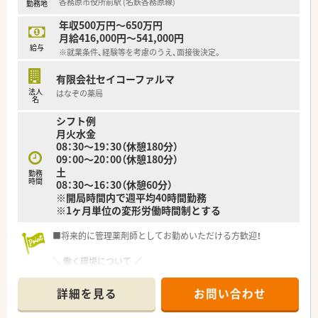
各務原市役所前駅 (名鉄各務原線)
勤務地
年収500万円～650万円
月給416,000円～541,000円
給与
※就業条件、経験等を考慮のうえ、面接後決定。
有限会社セイコーファルマ
法人
はなぞの薬局
名
シフト例
月火水金
08：30～19：30（休憩180分）
09：00～20：00（休憩180分）
土
勤務
時間
08：30～16：30（休憩60分）
※開局時間内で週平均40時間勤務
※1ヶ月単位の変形労働時間制とする
■将来的に管理薬剤師としてお勤めいただける方歓迎！
＼ 働く環境について ／
■整形外科をメインに応需しています！
整形外科のほか、リウマチ科・リハビリテーション科・
詳細を見る
お問い合わせ
スポーツ整形・ペインクリニック等の対応が経験できます！
■比較的ゆとりのある業務内容です。