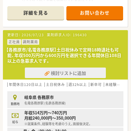
■薬剤師複数体制の充実化をさらに図っており、個々人への業務
負担が偏ることはありません。
詳細を見る
お問い合わせ
更新日：
2026/07/23
薬剤師求人ID：
196430
正社員
調剤薬局
【各務原市/名電各務原駅】土日祝休みで定時18時退社も可
能、年収500万円から600万円を選択できる年間休日108日
以上の急募求人です。
検討リストに追加
年間休日120日以上
土日祝休み
週32h以上
新卒可
未経験可
ブ
岐阜県 各務原市
名電各務原駅 (名鉄各務原線)
勤務地
年収514万円～740万円
月給240,000円～350,000円
給与
※就業条件、経験等を考慮のうえ、面接後決定。