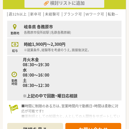
検討リストに追加
週32h以上
新卒可
未経験可
ブランク可
Ｗワーク可
転勤なし
岐阜県 各務原市
各務原市役所前駅 (名鉄各務原線)
勤務地
時給1,900円～2,300円
※就業条件、経験等を考慮のうえ、面接後決定。
給与
月火木金
08：30～19：30
水
08：00～16：00
土
勤務
時間
08：30～12：30
※上記の中で回数・曜日応相談
■時間に制限のある方は、営業時間内で勤務日・時間は柔軟に対
応が可能です！
■薬剤師としての知識力と、人としての人間性をサポートしてい
ます。
■薬局事業以外にも、介護福祉事業も運営しています。