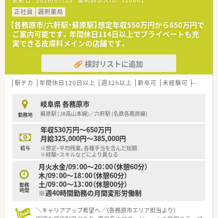
更新日：
2026/07/23
薬剤師求人ID：
326461
正社員
調剤薬局
【各務原市/六軒駅・蘇原駅】想定年収550万円から650万円で
ご案内可能です。年間休日114日以上でプライベートも充
実できる皮膚科メインの店舗です。
検討リストに追加
駅チカ
年間休日120日以上
週32h以上
新卒可
未経験可
ブラン
岐阜県 各務原市
蘇原駅 (JR高山本線)／六軒駅 (名鉄各務原線)
勤務地
年収530万円～650万円
月給325,000円～385,000円
給与
※想定・平均残業、各種手当を含んだ総額
※経験・スキルなどにより異なる
月火水金/09：00～20：00（休憩60分）
木/09：00～18：00（休憩60分）
土/09：00～13：00（休憩00分）
勤務
時間
※週40時間勤務の月間変形労働制
＼キャリアアップ希望へ／（各務原市エリア担当より）