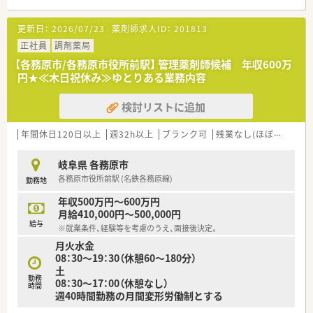
■あたたかく穏やかな雰囲気で、わきあいあいと業務をしていま
す。
更新日：
2026/07/23
薬剤師求人ID：
201813
＼ 企業独自の取り組み ／
正社員
調剤薬局
■店舗ごと、薬剤師さんひとりひとりの個性を尊重！
【各務原市/各務原市役所前駅】 管理薬剤師候補 年収600万
「○○店の○○を経験したい」「○○先生と話してみたい」な
円★≪木日祝休み≫ゆとりある業務内容
ど、
ご希望に応じて他店舗での研修も可能です！
検討リストに追加
■本部付けで各店舗を巡回するマネージャーを配置！
各店舗の悩みの吸い上げ・情報共有で
現場が孤立することがない環境を実現しています◎
年間休日120日以上
週32h以上
ブランク可
残業なし(ほぼなし含む)
＼ 長く働けます ／
岐阜県 各務原市
■幅広い年代の方が活躍中！
各務原市役所前駅 (名鉄各務原線)
勤務地
プライベートを考慮したシフト調整・働き方など
長く勤務できるよう配慮していただけます。
年収500万円～600万円
■社員の皆さんにも裁量を持たせてくれ、
月給410,000円～500,000円
経験や想いを尊重してもらえる環境です。
給与
※就業条件、経験等を考慮のうえ、面接後決定。
地域や会社のためにチャレンジしてみたいことは
月火水金
積極的に応援している企業です♪
08：30～19：30（休憩60～180分）
土
＼ 社長のお人柄・社風 ／
勤務
08：30～17：00（休憩なし）
■やさしくおだやかな代表のもと、
時間
週40時間勤務の月間変形労働制とする
仕事に一生懸命な方が岐阜県内の5店舗に集まっています。
■代表は薬剤師ではありませんが、