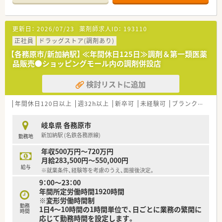
更新日：
2026/07/23
薬剤師求人ID：
193110
正社員
ドラッグストア(調剤あり)
【各務原市/新加納駅】 ≪年間休日125日≫調剤＆第一類医薬
品販売●ショッピングモール内の調剤併設店
検討リストに追加
年間休日120日以上
週32h以上
新卒可
未経験可
ブランク可
車
岐阜県 各務原市
新加納駅 (名鉄各務原線)
勤務地
年収500万円～720万円
月給283,500円～550,000円
給与
※就業条件、経験等を考慮のうえ、面接後決定。
9：00～23：00
年間所定労働時間1920時間
※変形労働時間制
勤務
1日4～10時間の1時間単位で、日ごとに業務の繁閑に
時間
応じて勤務時間を設定します。