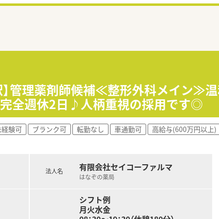
駅】管理薬剤師候補≪整形外科メイン≫温
の完全週休2日♪人柄重視の採用です◎
未経験可
ブランク可
転勤なし
車通勤可
高給与(600万円以上)
有限会社セイコーファルマ
法人名
はなぞの薬局
シフト例
月火水金