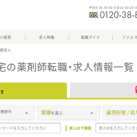
平日9：30-19：00 土日10：00-19：
人検索
求人特集
転職ガイド
ファル
宅
の薬剤師転職・求人情報一覧
す
業種
雇用形態 / 給
各務原市
を選ぶ
求人IDで検索