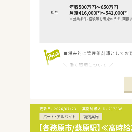
年収500万円～650万円
月給416,000円～541,000円
給与
※就業条件、経験等を考慮のうえ、面接
■将来的に管理薬剤師としてお
＼ 働く環境について ／
■整形外科をメインに応需して
整形外科のほか、リウマチ科・
スポーツ整形・ペインクリニッ
■比較的ゆとりのある業務内容
■あたたかく穏やかな雰囲気で
＼ 企業独自の取り組み ／
更新日：
2026/07/23
薬剤師求人ID：
217836
■店舗ごと、薬剤師さんひとりひ
パート・アルバイト
調剤薬局
「○○店の○○を経験したい」「
ご希望に応じて他店舗での研修
【各務原市/蘇原駅】≪高時給
■本部付けで各店舗を巡回する