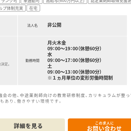
ブランク可
車通勤可
高給与(600万円以上)
認定薬剤師取得支援
調剤薬局ですが、
ルプ体制充実
在宅
ります。
あり、
非公開
法人名
器を導入◎
ています。
月火木金
局」として、
09：00～19：00（休憩60分）
ートしていく事を目標にしています。
水
になるため、
09：00～17：00（休憩60分）
勤務時間
っています！
後決定。
土
09：00～13：00（休憩00分）
※１ヵ月単位の変形労働時間制
強会の他、中途薬剤師向けの教育研修制度、カリキュラムが整っ
もあり、働きやすい環境です。
この求人に
詳細を見る
お問い合わせ