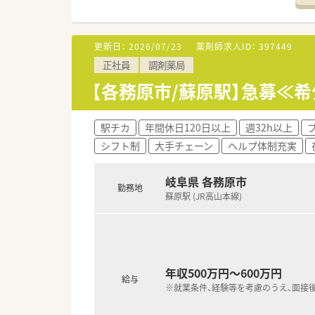
更新日：
2026/07/23
薬剤師求人ID：
397449
正社員
調剤薬局
【各務原市/蘇原駅】急募≪
駅チカ
年間休日120日以上
週32h以上
シフト制
大手チェーン
ヘルプ体制充実
岐阜県 各務原市
勤務地
蘇原駅 (JR高山本線)
年収500万円～600万円
給与
※就業条件、経験等を考慮のうえ、面接