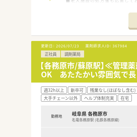
■老人施設の処方箋も応需して
＼ これから目指す姿 ／
スキルアップしたい方にもおす
■超高齢化社会に対応すべく、
■経営者は、従業員に対して理
近隣店舗同士で協力しながら対
■スタッフ同士の仲も良く、協力
誰か一人だけが大変…という環
■最新機器を導入しており、お
■自主性と組織の一体化を目指
■午後中心にご勤務いただける方
＼ こんな会社です ／
・・＊ こんな方にオススメ ＊・・
更新日：
2026/07/23
薬剤師求人ID：
367984
■岐阜県各務原市に2店舗展開
★一緒に”これから”の薬局をつ
正社員
調剤薬局
店舗同士は車で15分程度と近
★意欲やチャレンジ精神旺盛な
お休みが取得しやすい環境で
経験が浅くても問題ございませ
【各務原市/蘇原駅】≪管理
■どちらの店舗も最新の調剤機
OK あたたかい雰囲気で
■在宅を通じて「選ばれる薬局」
処方元や介護施設と連携して
■再雇用で最長70歳までご勤務
週32h以上
新卒可
残業なし(ほぼなし含む)
大手チェーン以外
ヘルプ体制充実
在宅
岐阜県 各務原市
勤務地
名電各務原駅 (名鉄各務原線)