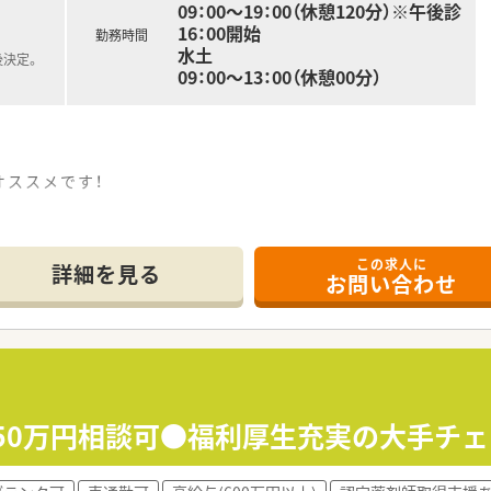
09：00～19：00（休憩120分）※午後診
16：00開始
勤務時間
水土
後決定。
09：00～13：00（休憩00分）
オススメです！
、
だけます！
この求人に
詳細を見る
お問い合わせ
しています。
できます。
0名ほどの対応がございます。
環境です。
収650万円相談可●福利厚生充実の大手チ
りの方は大歓迎！