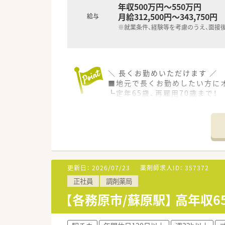
年収500万円～550万円
月給312,500円～343,750円
給与
※就業条件、経験等を考慮のうえ、面接
＼ 長くお勤めいただけます ／
■地元で長くお勤めしたい方に
┗定年65歳、再雇用70歳まで！
┗各務原市内に店舗展開なので
転居を伴う転勤なくお勤めいた
＼ 働く環境について ／
■人気クリニックの門前に位置
■内科の処方箋をメインに、
施設在宅の経験も積むことが
更新日：
2026/07/23
薬剤師求人ID：
357372
処方箋は平均30枚/日、施設4
正社員
調剤薬局
■地元の方を中心に、
アットホームな雰囲気の職場
【各務原市/蘇原駅】 高年
■在宅未経験者でも、ご興味おあ
＼ こんな会社です ／