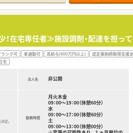
希少！在宅専任者≫施設調剤・配達を担って
ブランク可
車通勤可
高給与(600万円以上)
認定薬剤師取得支援
在宅
非公開
法人名
月火木金
09：00～19：00（休憩60分）
水
09：00～17：00（休憩60分）
勤務時間
土
後決定。
09：00～13：00（休憩00分）
※変更の可能性あり。１ヵ月単位の