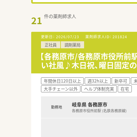
件の薬剤師求人
21
更新日：
2026/07/23
薬剤師求人ID：
201824
正社員
調剤薬局
【各務原市/各務原市役所前
い社風♪木日祝、曜日固定
年間休日120日以上
週32h以上
新卒可
大手チェーン以外
ヘルプ体制充実
在宅
岐阜県 各務原市
勤務地
各務原市役所前駅 (名鉄各務原線)