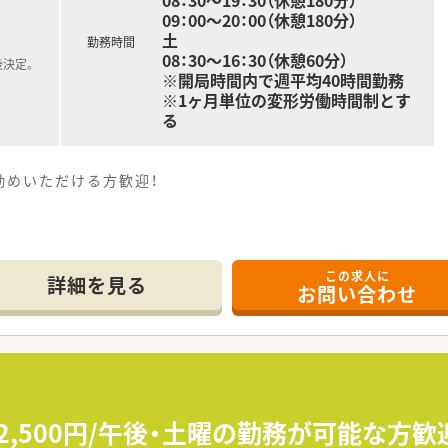
08：30～19：30（休憩180分）
09：00～20：00（休憩180分）
土
勤務時間
08：30～16：30（休憩60分）
後決定。
※開局時間内で週平均40時間勤務
※1ヶ月単位の変形労働時間制とす
る
勤めいただける方歓迎！
います！
リハビリテーション科・
この求人に
ク等の対応が経験できます！
詳細を見る
お問い合わせ
です。
、わきあいあいと業務をしています。
とりの個性を尊重！
○○先生と話してみたい」など、
も可能です！
2,500円/午後・土曜の勤務が可能な方
マネージャーを配置！