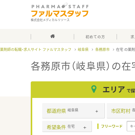
株式会社メディカルリソース
初めての方
求
薬剤師の転職・求人サイト ファルマスタッフ
岐阜県
各務原市
在宅
各務原市（岐阜県）の在
エリア
で探
都道府県
市区町村
岐阜県
希望条件
在宅
フリーワード