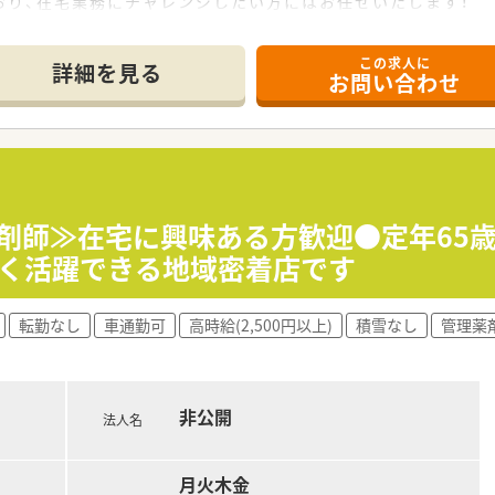
おり、在宅業務にチャレンジしたい方にはお任せいたします！
すめ！
積極的に在宅医療に取り組んでいます。
解ある環境を心掛けております。
応を進めていますので、
この求人に
して業務を進めています。お休みも応相談！
詳細を見る
境ではありません！
お問い合わせ
仕事スムース♪
しています！
、土曜出勤できる方大歓迎！
の調剤薬局です。
くって行きたい方
隣にあり、ヘルプ体制も充実◎
方
す。
ん！
薬剤師≫在宅に興味ある方歓迎●定年65
器を導入しております、ご負担少なく勤務頂けます。
長く活躍できる地域密着店です
になるため、
います。
可能！長くお勤め希望の方もおススメです！
転勤なし
車通勤可
高時給(2,500円以上)
積雪なし
管理薬
非公開
法人名
月火木金