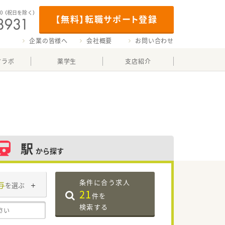
00
（祝日を除く）
【無料】転職サポート登録
企業の皆様へ
会社概要
お問い合わせ
マラボ
薬学生
支店紹介
駅
から探す
条件に合う求人
与
を選ぶ
21
件を
検索する