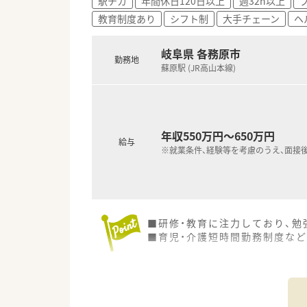
駅チカ
年間休日120日以上
週32h以上
■岐阜県各務原市に2店舗展開の
教育制度あり
シフト制
大手チェーン
ヘ
愛知県にもグループ企業があ
■どちらの店舗も各務原市内に
岐阜県 各務原市
ヘルプ体制を敷いています。
勤務地
お休みが取得しやすい環境！
蘇原駅 (JR高山本線)
■どちらの店舗も最新の調剤機
業務負担の軽減にも配慮され
■地域に密着した「かかりつけ薬
患者様の健康をきめ細かくサポ
年収550万円～650万円
■在宅を通じて「選ばれる薬局」
給与
処方元や介護施設との連携も行
※就業条件、経験等を考慮のうえ、面接
■研修・教育に注力しており、勉
■育児・介護短時間勤務制度など