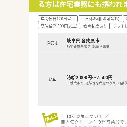
る方は在宅業務にも携われ
各店舗の悩みの吸い上げ・情報
現場が孤立することがない環
年間休日120日以上
土日休み(相談可含む)
＼ 長く働けます ／
高時給(2,500円以上)
教育制度あり
シフト
■幅広い年代の方が活躍中！
プライベートを考慮したシフト
長く勤務できるよう配慮して
岐阜県 各務原市
勤務地
■社員の皆さんにも裁量を持た
名電各務原駅 (名鉄各務原線)
経験や想いを尊重してもらえる
地域や会社のためにチャレン
積極的に応援している企業で
＼ 社長のお人柄・社風 ／
時給2,000円～2,500円
■やさしくおだやかな代表のも
給与
仕事に一生懸命な方が岐阜県内
※就業条件、経験等を考慮のうえ、面接
■代表は薬剤師ではありません
つねに薬剤師さんのために働き
とても社員想いの方です。
■社員の声に耳を傾けてくださ
ご家庭の事情などへの配慮や、
＼ 働く環境について ／
シフトほか働き方についての相
■人気クリニックの門前薬局で