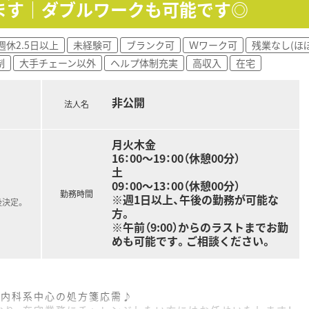
ます｜ダブルワークも可能です◎
共有で
境を実現しています◎
週休2.5日以上
未経験可
ブランク可
Ｗワーク可
残業なし(ほ
制
大手チェーン以外
ヘルプ体制充実
高収入
在宅
調整・働き方など
いただけます。
非公開
せてくれ、
法人名
環境です。
ジしてみたいことは
月火木金
す♪
16：00～19：00（休憩00分）
土
09：00～13：00（休憩00分）
と、
勤務時間
※週1日以上、午後の勤務が可能な
の5店舗に集まっています。
後決定。
方。
が、
※午前（9:00）からのラストまでお勤
やすい労働環境を考えている
めも可能です。ご相談ください。
るので、
談もしやすい環境！
、内科系中心の処方箋応需♪