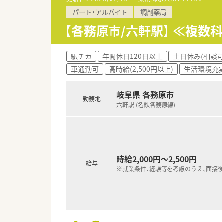
積極的に応援してもらえます！
パート・アルバイト
調剤薬局
■今後の超高齢化社会に対応す
近隣店舗同士で協力しながら対
【各務原市/六軒駅】 ≪複
誰か一人だけが大変…という環
■自主性・組織性どちらもバラ
現場が孤立するようなことがあ
駅チカ
年間休日120日以上
土日休み(相談可
車通勤可
高時給(2,500円以上)
生活環境充
・・＊ こんな方にオススメ ＊・・
★意欲やチャレンジ精神旺盛な方
岐阜県 各務原市
経験が浅くても問題ございませ
勤務地
六軒駅 (名鉄各務原線)
時給2,000円～2,500円
給与
※就業条件、経験等を考慮のうえ、面接