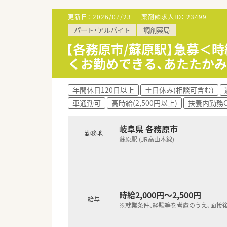
更新日：
2026/07/23
薬剤師求人ID：
23499
パート・アルバイト
調剤薬局
【各務原市/蘇原駅】急募＜時
くお勤めできる、あたたか
年間休日120日以上
土日休み(相談可含む)
車通勤可
高時給(2,500円以上)
扶養内勤務O
岐阜県 各務原市
勤務地
蘇原駅 (JR高山本線)
時給2,000円～2,500円
給与
※就業条件、経験等を考慮のうえ、面接