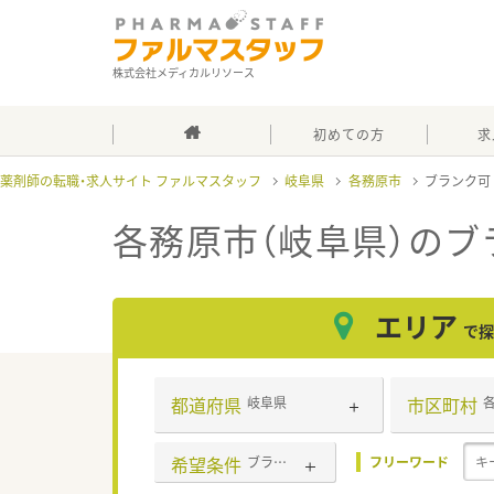
株式会社メディカルリソース
初めての方
求
薬剤師の転職・求人サイト ファルマスタッフ
岐阜県
各務原市
ブランク
各務原市（岐阜県）のブ
エリア
で探
都道府県
市区町村
岐阜県
希望条件
ブランク可
フリーワード