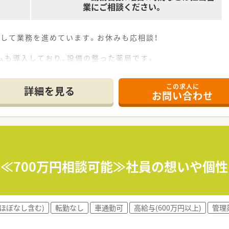
業にご相談ください。
して業務を進めています。お休みも応相談！
ムも導入しており、設備の整った薬局です。
境を心がけています。
薬剤師の活躍の場を拡げていきたいと考えています。
この求人に
詳細を見る
お問い合わせ
の調剤薬局です。
隣にあり、ヘルプ体制も充実◎
す。
器を導入しております、ご負担少なく勤務頂けます。
になるため、
います。
年収≪700万円相談可能≫社員の想いや個
ほぼなし含む)
転勤なし
車通勤可
高給与(600万円以上)
管理