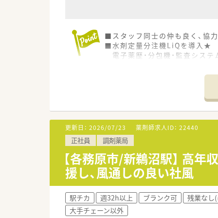
■スタッフ同士の仲も良く、協力
■水剤定量分注機LiQを導入★
電子薬歴・分包機・監査システ
■経営者は、理解のある職場環
■介護分野にも注力しており、
＼ こんな会社です ／
■岐阜県各務原市に2店舗展開
店舗同士は車で15分程度と近
お休みが取得しやすい環境で
更新日：
2026/07/23
薬剤師求人ID：
22440
■どちらの店舗も最新の調剤機
正社員
調剤薬局
■在宅を通じて「選ばれる薬局」
処方元や介護施設と連携して
【各務原市/新鵜沼駅】 高
援し、風通しの良い社風
駅チカ
週32h以上
ブランク可
残業なし(
大手チェーン以外