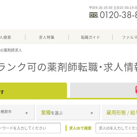
平日9：30-19：00 土日10：00-19：
人検索
求人特集
転職ガイド
ファル
可
ランク可
の薬剤師転職・求人情
す
業種
雇用形態 / 給
各務原市
を選ぶ
求人IDで検索