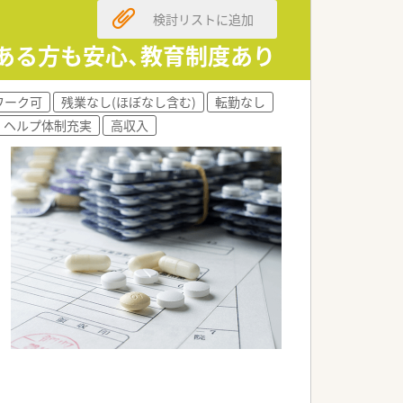
検討リストに追加
クある方も安心、教育制度あり
ワーク可
残業なし(ほぼなし含む)
転勤なし
ヘルプ体制充実
高収入