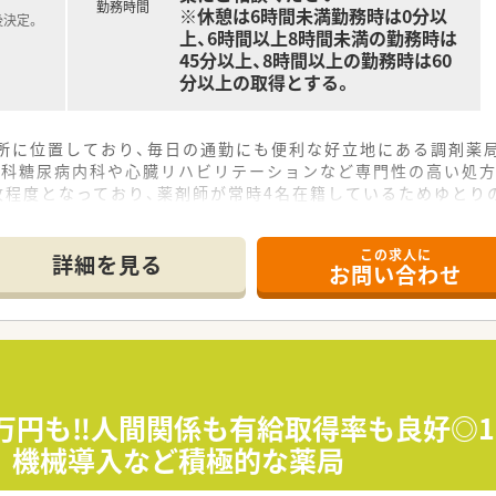
勤務時間
※休憩は6時間未満勤務時は0分以
後決定。
上、6時間以上8時間未満の勤務時は
45分以上、8時間以上の勤務時は60
分以上の取得とする。
場所に位置しており、毎日の通勤にも便利な好立地にある調剤薬
児科糖尿病内科や心臓リハビリテーションなど専門性の高い処方
枚程度となっており、薬剤師が常時4名在籍しているためゆとり
いる地域密着型の企業であり、今後は愛知県への新規出店も予定
多様な店舗展開を行っており、薬剤師として幅広い経験を積むこ
この求人に
剤師であり、現在も調剤室に入り従業員と同じ目線で業務をサポ
詳細を見る
お問い合わせ
00万円も‼人間関係も有給取得率も良好◎
｜機械導入など積極的な薬局