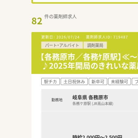
件の薬剤師求人
82
更新日：
2026/07/24
薬剤師求人ID：
719487
パート・アルバイト
調剤薬局
【各務原市／各務ｹ原駅】≪～
♪2025年開局のきれいな薬
駅チカ
土日祝休み
新卒可
未経験可
岐阜県 各務原市
勤務地
各務ケ原駅 (JR高山本線)
時給2,000円～2,500円