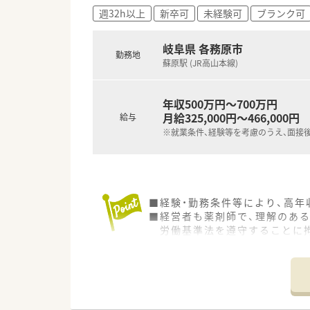
週32h以上
新卒可
未経験可
ブランク可
岐阜県 各務原市
勤務地
蘇原駅 (JR高山本線)
年収500万円～700万円
月給325,000円～466,000円
給与
※就業条件、経験等を考慮のうえ、面接
■経験・勤務条件等により、高年
■経営者も薬剤師で、理解のあ
労働基準法を遵守することに拘
■介護分野にも注力しており、
■フランチャイズや、独立支援制