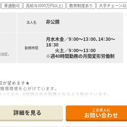
車通勤可
高給与(600万円以上)
教育制度あり
大手チェーン以
非公開
法人名
月水木金／9：00～13：00、14：30～
18：30
勤務時間
火土／9：00～13：00
後決定。
※週40時間勤務の月間変形労働制
収が望めます★
る職場環境を心がけています。
っており、8時間以内の勤務となるよう努めています。
薬剤師の活躍の場を拡げていきたいと考えています。
度もあります！
この求人に
詳細を見る
お問い合わせ