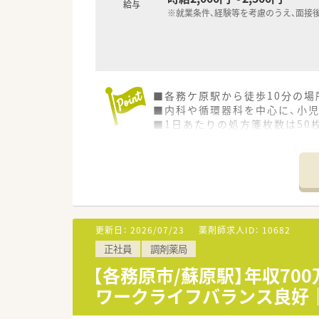
給与
※就業条件、経験等を考慮のうえ、面接
■各務ケ原駅から徒歩10分の
■内科や循環器科を中心に、小
■1日あたりの処方箋枚数は50
■岐阜県内に5店舗を展開して
■マンツーマン型や門前型など
■代表自身も現場を経験した薬
更新日：
2026/07/23
薬剤師求人ID：
10682
正社員
調剤薬局
【各務原市/蘇原駅】年収7
ワークライフバランス良好