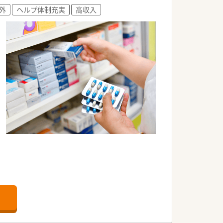
外
ヘルプ体制充実
高収入