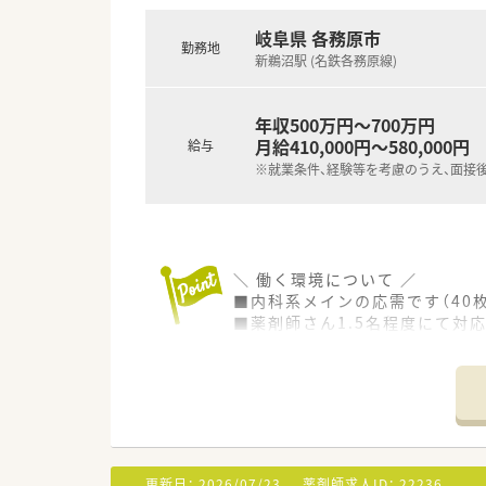
岐阜県 各務原市
勤務地
新鵜沼駅 (名鉄各務原線)
年収500万円～700万円
月給410,000円～580,000円
給与
※就業条件、経験等を考慮のうえ、面接
＼ 働く環境について ／
■内科系メインの応需です（40枚
■薬剤師さん1.5名程度にて対
■やさしく社員想いの社長のも
＼ 長く活躍している方が多い企
■幅広い年代の方が活躍中！
長く勤務できるよう、シフトや
家庭の事情など、何かあった場
■地域や会社のためにチャレン
更新日：
2026/07/23
薬剤師求人ID：
22236