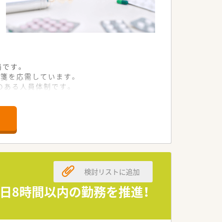
局です。
箋を応需しています。
のある人員体制です。
しております。
とができる法人です。
ートしています。
検討リストに追加
1日8時間以内の勤務を推進！