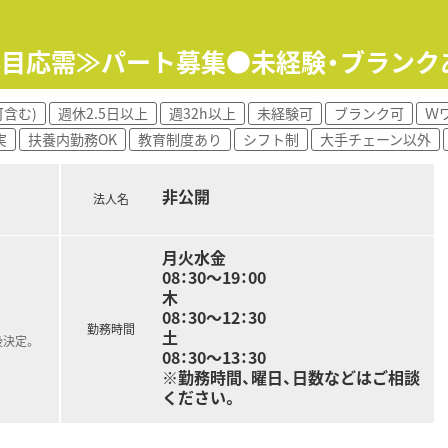
べく、積極的に在宅医療に取り組んでいます。
応を進めていますので、
数科目応需≫パート募集●未経験・ブラン
境ではありません！
ンスよく、誰かひとりに負担がかかることや
りませんので、安心して勤務できます！
含む)
週休2.5日以上
週32h以上
未経験可
ブランク可
Ｗ
実
扶養内勤務OK
教育制度あり
シフト制
大手チェーン以外
！
ん！
非公開
法人名
月火水金
08：30～19：00
木
08：30～12：30
勤務時間
土
後決定。
08：30～13：30
※勤務時間、曜日、日数などはご相談
ください。