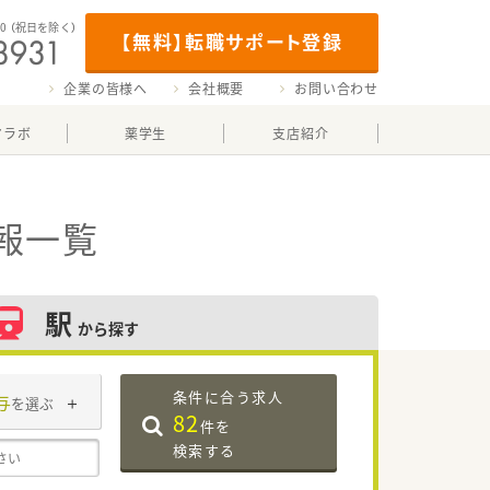
00
（祝日を除く）
【無料】転職サポート登録
企業の皆様へ
会社概要
お問い合わせ
マラボ
薬学生
支店紹介
報一覧
駅
から探す
条件に合う求人
与
を選ぶ
82
件を
検索する