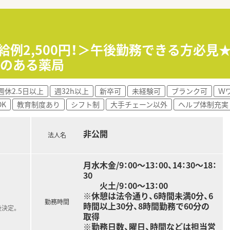
給例2,500円！＞午後勤務できる方必見
みのある薬局
週休2.5日以上
週32h以上
新卒可
未経験可
ブランク可
Ｗ
K
教育制度あり
シフト制
大手チェーン以外
ヘルプ体制充実
非公開
法人名
月水木金/9：00～13：00、14：30～18：
30
火土/9：00～13：00
※休憩は法令通り、6時間未満0分、6
勤務時間
時間以上30分、8時間勤務で60分の
後決定。
取得
※勤務日数、曜日、時間などは担当営