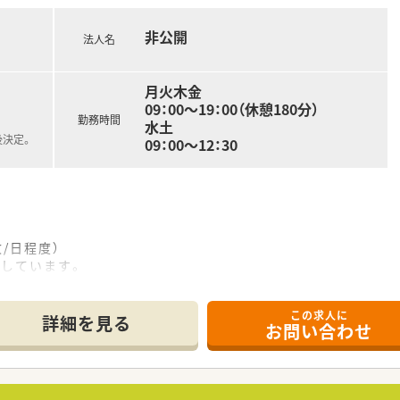
非公開
法人名
月火木金
09：00～19：00（休憩180分）
勤務時間
水土
後決定。
09：00～12：30
/日程度）
応しています。
と、前向きな方が集まっています。
この求人に
業です ／
詳細を見る
お問い合わせ
働き方にも配慮していただけます。
合には相談OK！
ジしてみたいことは