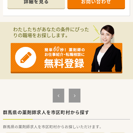
詳細を見る
お問い合わせ
■常勤薬剤師4名と事務員3名が在籍し、ゆとりのある人員体制
で患者様に対応しています。
【こんな方にオススメ】
■18時までの勤務体制で残業も少ないため、日々のワークライ
わたしたちがあなたの条件にぴった
フバランスを重視して無理なく働きたい方にオススメです。
りの職場をお探しします。
■在宅医療に力を入れているため、がん治療の副作用モニタリン
グなどより専門的な在宅業務の経験を積みたい方に最適です。
■充実した社内研修制度やキャリアアップ支援があるため、自己
研鑽に励みながら成長し続けたい方にぴったりの環境です。
【想定されるキャリアイメージ】
■中途入社向けの研修からブロック長研修まで、段階や目的に応
じた豊富な教育プログラムが用意されています。
■薬局長からブロック長、さらには教育部長へとステップアップ
できる明確なキャリアパスが描ける環境です。
■かかりつけ患者数や専門資格の取得などの実績を正当に評価
し、能力に応じた加給手当が支給されます。
【やりがい/おすすめポイント】
■総合科目の処方箋を応需しているため、多種多様な疾患に対す
群馬県の薬剤師求人を市区町村から探す
る幅広い薬学的知識と経験を身につけることができます。
■患者様に寄り添い、服薬管理はもちろん日頃の健康管理までト
群馬県の薬剤師求人を市区町村からお探しいただけます。
ータルにサポートできる大きなやりがいがあります。
■日々の頑張りや実践した実績が加給手当として正当に金額で