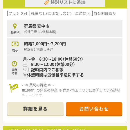
検討リストに追加
ブランク可
残業なし(ほぼなし含む)
車通勤可
教育制度あり
群馬県 安中市
松井田駅 (JR信越本線)
勤務地
時給2,000円～2,200円
経験など考慮し決定
給与
月～金 8:30～18:00（休憩60分）
土 8:30～12:30（休憩00分）
※上記時間内でご相談
勤務
時間
※休憩時間は労働基準法に準ずる
・・＊ 薬局の特徴 ＊・・
■1998年の創業の神奈川・群馬・埼玉エリアに展開している調剤
チェーンです。
■社長も薬剤師のため現場への理解があり、風通しの良い職場で
す。
詳細を見る
お問い合わせ
■人と人とのつながりを重要視しており、社員のプライベートの
充実を大切にする社風です。
■全社平均月10時間以下の残業のため、プライベートな時間を
しっかり確保することができます。