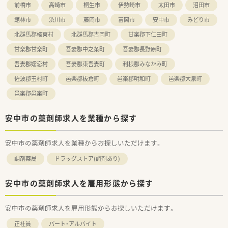
前橋市
高崎市
桐生市
伊勢崎市
太田市
沼田市
評価される仕組みがあり、高いモチベーションを維持できます。
館林市
渋川市
藤岡市
富岡市
安中市
みどり市
北群馬郡榛東村
北群馬郡吉岡町
甘楽郡下仁田町
甘楽郡甘楽町
吾妻郡中之条町
吾妻郡長野原町
吾妻郡嬬恋村
吾妻郡東吾妻町
利根郡みなかみ町
佐波郡玉村町
邑楽郡板倉町
邑楽郡明和町
邑楽郡大泉町
邑楽郡邑楽町
安中市の薬剤師求人を業種から探す
安中市の薬剤師求人を業種からお探しいただけます。
調剤薬局
ドラッグストア(調剤あり)
安中市の薬剤師求人を雇用形態から探す
安中市の薬剤師求人を雇用形態からお探しいただけます。
正社員
パート・アルバイト