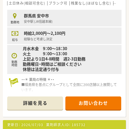
■年間休日は120日以上で様々な休暇制度の用意あり。
土日休み(相談可含む)
ブランク可
残業なし(ほぼなし含む)
転勤な
■最新機器の導入やメディカルリスクコントローラー制度を導
入し、調剤過誤防止に向けた取り組みにも積極的です。
群馬県 安中市
■マネジメント型と専門性追求型のキャリアパスが目指せる環
安中駅 (JR信越本線)
勤務地
境です。
■家族やプライベートを大事にしながら働きたい方、キャリアを
時給2,000円～2,100円
磨きたい方皆様にお勧めです。
経験など考慮し決定
給与
月水木金 9：00～18：30
火土 9：00～13：00
上記より1日4-8時間 週2-3日勤務
勤務
勤務曜日・時間はご相談ください
時間
休憩は法定通り付与
・・＊ 薬局の特徴 ＊・・
■福島県を基点にグループとして全国に200店舗以上展開して
います。
■調剤薬局や介護施設の運営など、幅広い分野から地域医療・福
祉に関わる企業です。
詳細を見る
お問い合わせ
■人とのつながりを大切にしているおり、患者様の笑顔の見える
対応を心がけています。
■研修が充実しており、年2回の社員合同研修も行っています。
更新日：
2026/07/03
薬剤師求人ID：
185732