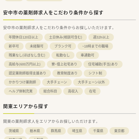
安中市の薬剤師求人をこだわり条件から探す
安中市の薬剤師求人をこだわり条件からお探しいただけます。
年間休日120日以上
土日休み(相談可含む)
週32h以上
新卒可
未経験可
ブランク可
~18時までの職場
残業なし(ほぼなし含む)
転勤なし
車通勤可
高給与(600万円以上)
寮・借上社宅あり
住宅補助(手当)あり
認定薬剤師取得支援あり
教育制度あり
シフト制
かかりつけ薬剤師
大手チェーン
大手チェーン以外
ヘルプ体制充実
総合科目
高収入
在宅
関東エリアから探す
関東の薬剤師求人をエリアからお探しいただけます。
茨城県
栃木県
群馬県
埼玉県
千葉県
東京都