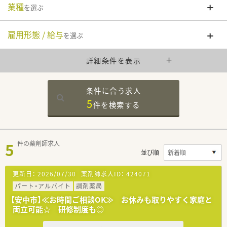
業種
を選ぶ
雇用形態 / 給与
を選ぶ
詳細条件を表示
条件に合う求人
5
件を
検索する
5
件の薬剤師求人
並び順
更新日：
2026/07/30
薬剤師求人ID：
424071
パート・アルバイト
調剤薬局
【安中市】≪お時間ご相談OK≫ お休みも取りやすく家庭と
両立可能☆ 研修制度も◎