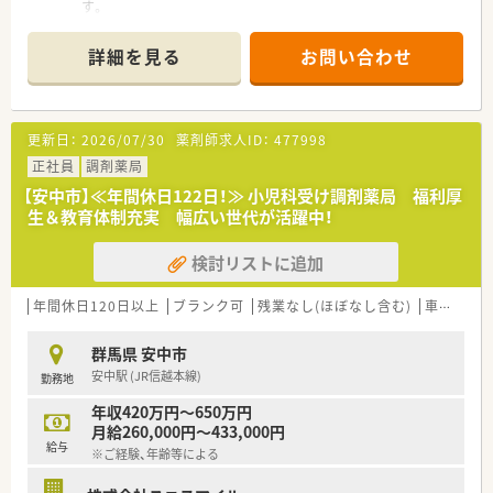
す。
■全国規模で展開している調剤薬局チェーンとなります。
■2社が培ってきたノウハウと企業の良さを融合し、より安定し
詳細を見る
お問い合わせ
た経営基盤から、成長スピードを加速させていきます。
■目の前の患者様や、困っている人のために薬剤師としてできる
ことにまず取り組もうという姿勢を表しています。
■常に患者様のニーズに合わせたサービスを提供し、「まちの薬
更新日：
2026/07/30
薬剤師求人ID：
477998
局」として気軽に健康相談ができることを使命としています。
■産育休からの復帰率は95%以上！時短勤務はお子様が小学3年
正社員
調剤薬局
生終了時まで。
【安中市】≪年間休日122日！≫ 小児科受け調剤薬局 福利厚
■最新機器の導入やメディカルリスクコントローラー制度を導
生＆教育体制充実 幅広い世代が活躍中！
入し、調剤過誤防止に向けた取り組みにも積極的です。
■家族やプライベートを大事にしながら働きたい方、キャリアを
検討リストに追加
磨きたい方皆様にお勧めです。
■パートから正社員へのキャリアチェンジも相談可能です。
年間休日120日以上
ブランク可
残業なし(ほぼなし含む)
車通勤可
群馬県 安中市
安中駅 (JR信越本線)
勤務地
年収420万円～650万円
月給260,000円～433,000円
給与
※ご経験、年齢等による