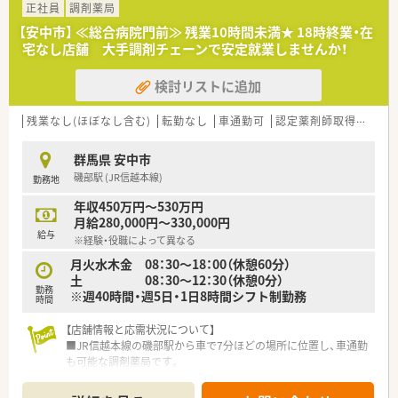
正社員
調剤薬局
【安中市】 ≪総合病院門前≫ 残業10時間未満★ 18時終業・在
宅なし店舗 大手調剤チェーンで安定就業しませんか！
検討リストに追加
残業なし(ほぼなし含む)
転勤なし
車通勤可
認定薬剤師取得支援あり
群馬県 安中市
磯部駅 (JR信越本線)
勤務地
年収450万円～530万円
月給280,000円～330,000円
給与
※経験・役職によって異なる
月火水木金 08：30～18：00（休憩60分）
土 08：30～12：30（休憩0分）
勤務
※週40時間・週5日・1日8時間シフト制勤務
時間
【店舗情報と応需状況について】
■JR信越本線の磯部駅から車で7分ほどの場所に位置し、車通勤
も可能な調剤薬局です。
■公立病院門前で総合科目を応需しており、1日あたり約80枚の
処方箋を受け付けています。