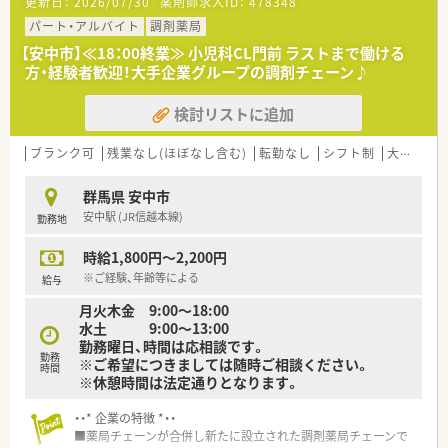
更新日：
2026/07/30
薬剤師求人ID：
478348
■クリニック門前が全体の9割と多く、患者さまや医師から信頼
される地域密着型の調剤薬局を目指しております。
パート・アルバイト
調剤薬局
■健康サポート薬局に向けた体制作りも進めております。
【安中市】≪18：00終業≫ 小児科CL門前 ラストまで働ける
■研修の一環として大学との研究論文発表、学会発表にも力を入
方・経験者歓迎！大手企業グループの調剤チェーン♪
れています。
■OJT、合同研修会(年2回)、メーカー勉強会など、キャリアに合
検討リストに追加
わせた充実した教育体制がございます。
ブランク可
残業なし(ほぼなし含む)
転勤なし
シフト制
大手チェーン
群馬県 安中市
安中駅 (JR信越本線)
勤務地
時給1,800円～2,200円
※ご経験、年齢等による
給与
月火木金 9:00～18:00
水土 9:00～13:00
勤務曜日、時間は応相談です。
勤務
※ご希望につきましては随時ご相談ください。
時間
※休憩時間は法定通りとなります。
・・* 企業の特徴 *・・
■薬局チェーンが合併し新たに設立された調剤薬局チェーンで