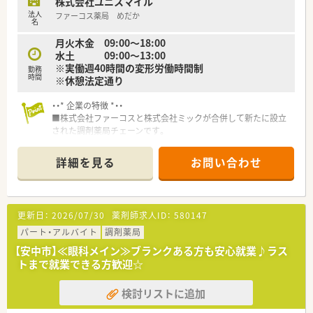
株式会社ユニスマイル
法人
ファーコス薬局 めだか
名
月火木金 09:00～18:00
水土 09:00～13:00
※実働週40時間の変形労働時間制
勤務
時間
※休憩法定通り
・・* 企業の特徴 *・・
■株式会社ファーコスと株式会社ミックが合併して新たに設立
された調剤薬局チェーンです。
■設立は2022年4月、スズケングループにおける全国規模の調剤
薬局チェーンとなります。
詳細を見る
お問い合わせ
■2社が培ってきたノウハウと企業の良さを融合し、より安定し
た経営基盤から、成長スピードを加速させていきます。
■コーポレートメッセージは「あなたに今、わたしができるこ
と」。
更新日：
2026/07/30
薬剤師求人ID：
580147
■正社員には全国・広域・都道府県限定・自宅通勤の4コースを用
意。
パート・アルバイト
調剤薬局
■全国・広域・都道府県限定コースの方には充実の住宅補助制度
【安中市】≪眼科メイン≫ブランクある方も安心就業♪ラス
が適用されます。
トまで就業できる方歓迎☆
■住居は法人契約なので初期費用時の自己負担はほとんどあり
ません。
検討リストに追加
■産育休からの復帰率は95%以上！時短勤務はお子様が小学3年
生終了時まで。