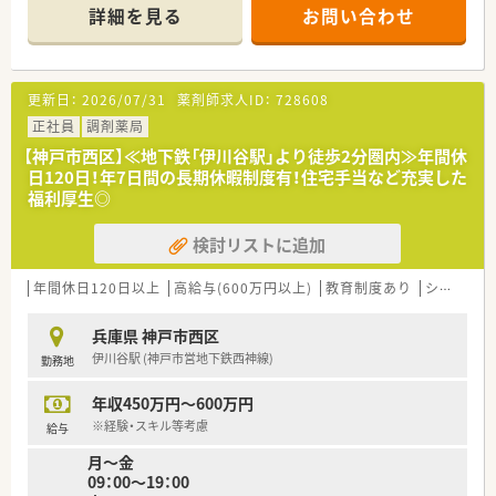
■研修制度は様々なプランがあり、集合研修だけでなく任意で受
詳細を見る
お問い合わせ
講可能な研修も幅広く用意されています
■店舗で活躍する従業員、社外で活躍する従業員、将来経営幹部
となる従業員など、薬剤師として様々な活躍ができるフィールド
を用意されています
更新日：
2026/07/31
薬剤師求人ID：
728608
■総合薬剤師・調剤薬剤師（土日休み・19時までの勤務）どちらか
の働き方を選択できます
正社員
調剤薬局
■調剤併設型だけでなく「医療モール・クリニック併設店舗」「敷
【神戸市西区】≪地下鉄「伊川谷駅」より徒歩2分圏内≫年間休
地内薬局」「訪問調剤特化型店舗」など様々な店舗を運営してい
日120日！年7日間の長期休暇制度有！住宅手当など充実した
ます
福利厚生◎
■在宅医療にも積極的取り組んでおり「訪問調剤特化型店舗」を
50店舗以上、無菌調剤室は業界最多の51店舗設置しています
検討リストに追加
■「プラチナくるみん認定企業」「健康経営優良法人2023（大規模
法人部門）認定」等を取得し一人ひとりが働きやすい環境が整備
されています
年間休日120日以上
高給与(600万円以上)
教育制度あり
シフト制
■充実した研修制度、人事制度、評価制度、キャリア支援制度等
があるのも特徴です
兵庫県 神戸市西区
伊川谷駅 (神戸市営地下鉄西神線)
勤務地
年収450万円～600万円
※経験・スキル等考慮
給与
月～金
09：00～19：00