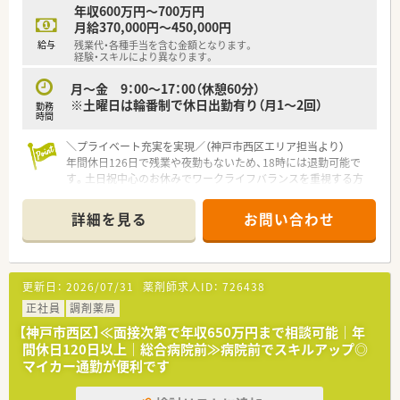
年収600万円～700万円
月給370,000円～450,000円
給与
残業代・各種手当を含む金額となります。
経験・スキルにより異なります。
月～金 9：00～17：00（休憩60分）
※土曜日は輪番制で休日出勤有り（月1～2回）
勤務
時間
＼プライベート充実を実現／（神戸市西区エリア担当より）
年間休日126日で残業や夜勤もないため、18時には退勤可能で
す。土日祝中心のお休みでワークライフバランスを重視する方
に最適な環境が整っています。
詳細を見る
お問い合わせ
【店舗情報と応需状況について】
■兵庫県神戸市西区に位置し、緑豊かで穏やかな環境に恵まれた
心療内科や精神科を標榜する病院内の薬局です。
■最寄り駅からはバスでの通勤となりますが、車通勤も可能とな
更新日：
2026/07/31
薬剤師求人ID：
726438
っているためご自身の通いやすい方法を選べます。
■入院されている患者様の半数程度が認知症を患っており、精神
正社員
調剤薬局
科領域における専門的な知識が求められる環境です。
【神戸市西区】≪面接次第で年収650万円まで相談可能｜年
間休日120日以上｜総合病院前≫病院前でスキルアップ◎
【法人特徴について】
マイカー通勤が便利です
■関西エリアを拠点として複数の医療法人や社会福祉法人など
を展開し、多数のベッド数を擁する大規模グループです。