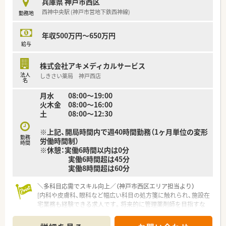
兵庫県 神戸市西区
西神中央駅 (神戸市営地下鉄西神線)
勤務地
【求人情報について】
■年間休日は120日以上確保されており、完全週休2日制に加え
て祝日も別途お休みとなる魅力的な求人です。
年収500万円～650万円
■ご経験やスキルをしっかりと考慮した上で、年収500万円から
給与
最大600万円の高給与を目指せる環境です。
■住宅補助などの手当も充実しており、腰を据えて長期的にキャ
株式会社アキメディカルサービス
リアを築いていきたい方にもおすすめできます。
法人
しきさい薬局 神戸西店
名
月水 08:00～19:00
火木金 08:00～16:00
土 08:00～12:30
※上記、開局時間内で週40時間勤務（1ヶ月単位の変形
勤務
労働時間制）
時間
※休憩：実働6時間以内は0分
実働6時間超は45分
実働8時間超は60分
＼多科目応需でスキル向上／（神戸市西区エリア担当より）
[内科や皮膚科、眼科など幅広い科目の処方箋に触れられ、施設在
宅業務も経験できる求人です。将来的に管理薬剤師を目指すな
ど、キャリアアップに最適な環境です。]