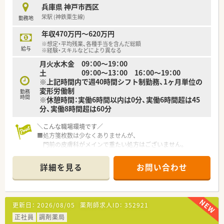
様と向き合える環境です。
兵庫県 神戸市西区
■在宅業務は全店舗で積極的に行っており、1,100人以上の患者
栄駅 (神鉄粟生線)
勤務地
様に対応する豊富なノウハウがあります。
年収470万円～620万円
【求人情報について】
※想定・平均残業、各種手当を含んだ総額
■給与は年収450万円から550万円ですが、経験次第で580万円
給与
※経験・スキルなどにより異なる
まで提示された実績があります。
月火水木金 09：00～19：00
■年間休日120日以上、週休2日制であり、大手企業並みの充実し
土 09：00～13：00 16：00～19：00
た福利厚生が魅力です。
※上記時間内で週40時間シフト制勤務、1ヶ月単位の
■賞与は年2回（約3ヵ月分）支給され、各種手当も充実している
変形労働制
ため安定した収入が得られます。
勤務
時間
※休憩時間：実働6時間以内は0分、実働6時間超は45
分、実働8時間超は60分
＼こんな職場環境です／
■処方箋枚数は少なくありませんが、
門前の皮膚科がメインで重たい処方はございません。
■1日4～6名体制でゆとりのある人員体制が整っております。
■毎健康に関するイベントを実施や在宅にも力を入れており、
詳細を見る
お問い合わせ
地域に根差した薬局です。
＼ こんな会社です ／
■兵庫県神戸市に本社がある、創業30年以上の兵庫県地場のチ
更新日：
2026/08/05
薬剤師求人ID：
352921
ェーン企業、
兵庫県下で34店舗展開、うち30店舗が三宮より60分圏内の立
正社員
調剤薬局