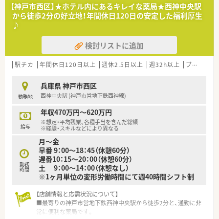
地です。
【神戸市西区】★ホテル内にあるキレイな薬局★西神中央駅
■患者様から地域で最も信頼される健康ステーションを目指し、
から徒歩2分の好立地！年間休日120日の安定した福利厚生
設立間もないころから力を入れていた「在宅医療」は
♪
ほぼすべての店舗で対応し、患者様の数は1000人以上になり
ます。
検討リストに追加
■患者様にどうしたら寄り添えるか・薬剤師として何が出来るか
を常に考えることを大切にしてこられました。
その志を社員全員がもち
駅チカ
年間休日120日以上
週休2.5日以上
週32h以上
ブランク可
生き生きと働ける環境整備にも力を入れている会社です。
兵庫県 神戸市西区
西神中央駅 (神戸市営地下鉄西神線)
勤務地
＼ 入社後の教育制度について ／
■正社員・パート含め、薬剤師会主催の
年収470万円～620万円
勉強会（医師・薬学部教授の講演など）に参加可能です。
※想定・平均残業、各種手当を含んだ総額
■薬剤師・看護師に参加いただき、
給与
※経験・スキルなどにより異なる
在宅業務をテーマとした勉強会を開催しています。
月～金
症例検討など、実戦で役立つ知識を共有します。
早番 9：00～18：45（休憩60分）
■フォローアップ研修
遅番10：15～20：00（休憩60分）
若手薬剤師を対象に、定期的な座学での研修を行います。
勤務
土 9：00～14：00（休憩なし）
若手社員同士の交流の場にもなり、情報交換にも有意義です。
時間
※1ヶ月単位の変形労働時間にて週40時間シフト制
店舗においては、OJTにて研修・フォローを行います。
■Eラーニングの受講可能
【店舗情報と応需状況について】
医学・薬学知識から実務に関わる内容、OTC薬やサプリメント
■最寄りの神戸市営地下鉄西神中央駅から徒歩2分と、通勤に非
など多岐に渡る講座を受講いただけます。
常に便利な薬局です。