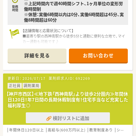
※上記時間内で週40時間シフト、1ヶ月単位の変形労
■正社員の勤務薬剤師としての採用であり、年収は500万円から
勤務
働時間制
600万円の範囲で経験に応じてご相談が可能です。
時間
※休憩：実働6時間以内は0分、実働6時間超は45分、実
■日曜日と祝日のお休みに加えて他1日のシフト休みがあり、プ
働8時間超は60分
ライベートの予定も立てやすく働きやすい環境です。
■産休や育休、介護休業の取得実績もしっかりとあり、ライフス
【店舗情報と応需状況について】
テージの変化に合わせた働き方の選択が可能です。
■最寄り駅の西神南駅から徒歩5分と通勤に便利な立地で、マイ
カー通勤も可能です♪
■門前のクリニックから主に産婦人科と小児科の処方箋を応需
し、1日70～80枚を扱います。
詳細を見る
お問い合わせ
■薬剤師は常時2～3名体制で、事務スタッフと協力しながら業
務に取り組める環境です。
【募集背景と求める人物像について】
更新日：
2026/07/17
薬剤師求人ID：
692269
■今後の店舗運営を担っていただく、次世代の管理薬剤師候補を
募集しております。
正社員
調剤薬局
■4年以上の調剤経験をお持ちで、チームを牽引するリーダーシ
【神戸市西区】≪地下鉄「西神南駅」より徒歩2分圏内≫年間休
ップのある方を求めています。
日120日！年7日間の長期休暇制度有！住宅手当など充実した
■産婦人科や小児科といった専門領域の知識を深め、スキルアッ
福利厚生◎
プしたい方を歓迎します。
検討リストに追加
【法人特徴について】
■神戸市や三木市で地域に根差した薬局を複数展開する、安定し
たグループの一員です。
年間休日120日以上
高給与(600万円以上)
教育制度あり
シフト制
■調剤事業のほかOTC販売や高齢者向け住宅事業も手掛け、幅広