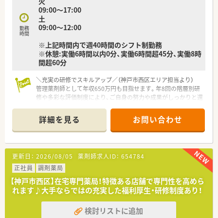
火
単位で支給されます。
09:00～17:00
■産休育休の希望者取得率と復帰率は共に100%で、時短勤務は
土
小3まで可能です。
09:00～12:00
勤務
時間
※上記時間内で週40時間のシフト制勤務
※休憩:実働6時間以内0分、実働6時間超45分、実働8時
間超60分
＼充実の研修でスキルアップ／（神戸市西区エリア担当より）
管理薬剤師として年収650万円も目指せます。年8回の階層別研
修や多彩な評価制度により、ご自身の努力や成果がしっかりと還
元されるやりがいのある職場です。
詳細を見る
お問い合わせ
【店舗情報と応需状況について】
■JR明石駅もしくは西明石駅～車で約10分の場所に位置してお
り、マイカー通勤が可能で大変便利な立地です。
■主に小児科や内科をはじめ泌尿器科の処方箋を応需しており、
更新日：
2026/08/05
薬剤師求人ID：
654784
地域のかかりつけ薬局として機能しています。
■1日の処方箋枚数は40枚から50枚程度となっており、常勤2名
正社員
調剤薬局
と非常勤3名体制で協力して業務にあたります。
【神戸市西区】在宅専門薬局！特徴ある店舗で専門性を高めら
れます♪大手ならではの充実した福利厚生・研修制度あり！
【法人特徴について】
■患者様に優しく社員同士は仲良くという理念を掲げ、全国で
検討リストに追加
95店舗を展開し地域密着型の運営を行っています。