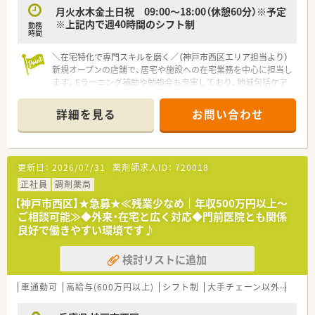
■今後も関西圏を中心に新規店舗の出店を計画しており、会社と
月火水木金土日祝 09:00～18:00（休憩60分）※予定
共に成長していく喜びを感じられる環境です。
※上記内で週40時間のシフト制
勤務
時間
【求人情報について】
■ラウンダーや管理薬剤師候補としての募集となり、ご経験に応
＼在宅特化で専門スキルを磨く／（神戸市西区エリア担当より）
じて年収650万円までご相談が可能です。
新規オープンの店舗で、居宅や施設への在宅業務を中心に担当し
■単身者向けの社員寮を完備しており、月額15000円から利用で
ます。Eラーニング補助や勉強会も充実しており、地域包括ケア
きるため遠方からのご応募も歓迎します。
で活躍できるスキルが身につきます。
■グループが運営する提携保育園を利用することができ、子育て
＊------------------------------------------＊
詳細を見る
お問い合わせ
中の方も安心して長く働ける環境が整っています。
【店舗情報と応需状況について】
■兵庫県神戸市西区に新規開設される店舗であり、居宅および施
設の在宅業務を専門的に応需する予定です。
更新日：
2026/07/31
薬剤師求人ID：
720018
■最寄り駅からはバスでの通勤となりますが、車通勤も可能であ
るためご自身のライフスタイルに合わせられます。
正社員
調剤薬局
■マイカー通勤が可能となっているため、公共交通機関の混雑を
【神戸市西区】★急募★≪残業少なめ│年収500万円以上～
避けてご自身のペースで快適に通勤していただけます。
ご相談可能≫◆外来・在宅と広く対応◆門前医院とも関係
良好で働きやすい環境です♪
【法人特徴について】
■2010年に兵庫県で開局して以来、最大よりも最良の薬局であ
検討リストに追加
ることをモットーに地域医療へ貢献しています。
■経営トップ自身が薬剤師であるため、現場の意見や感覚を大切
にした風通しの良い経営が行われています。
車通勤可
高給与(600万円以上)
シフト制
大手チェーン以外
リゾ
■毎月様々な健康教室や測定イベントを開催し、地域の皆様に愛
されるかかりつけ薬局を目指して活動中です。