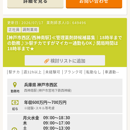
詳細を見る
お問い合わせ
【店舗情報と応需状況について】
■最寄り駅からは車で7分ほどの場所に位置しており、マイカー
での通勤が非常に便利な立地にある調剤薬局です。
■内科や皮膚科をはじめ、眼科や精神科など幅広い専門科目の処
更新日：
2026/07/17
薬剤師求人ID：
649496
方箋を1日50枚から60枚ほど応需しています。
■月曜日と水曜日は処方箋の枚数が100枚程度に増えるため、メ
正社員
調剤薬局
リハリをつけて業務に取り組むことができる環境です。
【神戸市西区/西神南駅】≪管理薬剤師候補募集│18時半まで
の勤務♪≫駅チカですがマイカー通勤もOK♪開局時間は
【募集背景と求める人物像について】
18時半まで★
■今回は店舗の体制強化と将来を見据えた増員募集であり、意欲
的に業務に取り組んでいただける方を求めています。
検討リストに追加
■幅広い年齢層の患者様に対応するため、柔軟なコミュニケーシ
ョン能力を持ち合わせた薬剤師の方を歓迎いたします。
■保険調剤の経験を活かし、チームワークを大切にしながら店舗
駅チカ
週32h以上
未経験可
ブランク可
転勤なし
車通勤可
高給
の運営に貢献してくださる方を積極採用しております。
兵庫県 神戸市西区
【法人特徴について】
西神南駅 (神戸市営地下鉄西神線)
勤務地
■平成24年に設立された若い企業でありながら、姫路市と神戸
市を中心に地域に根差した店舗展開を行っています。
年収600万円～700万円
■オーナーは医療や福祉だけでなく幅広い事業を手掛けており、
会社の安定性が非常に高く安心して長く働ける法人です。
※経験・スキル等考慮
給与
■従業員同士で助け合いながら成長を目指す社風があり、上がっ
月火水金 09：00～18：30
た収益はしっかりと社員に還元する方針を持っています。
木 09：00～17：00
土 09：00～13：00
【求人情報について】