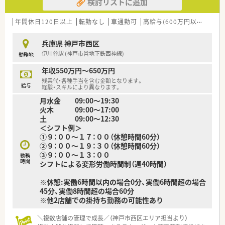
検討リストに追加
■創立から長い歴史を持ち、立場や境遇に関わらず命の尊さを守
るという揺るぎない信念を大切に運営されています。
■病院だけでなく介護老人保健施設や訪問看護ステーションな
年間休日120日以上
転勤なし
車通勤可
高給与(600万円以上)
寮・
ど多彩な施設を運営し、地域医療へ幅広く貢献しています。
兵庫県 神戸市西区
【求人情報について】
伊川谷駅 (神戸市営地下鉄西神線)
勤務地
■薬局長候補として年収600万円から700万円という高水準の給
与が設定されており、経験やスキルを高く評価します。
年収550万円～650万円
■週休2日制を採用しており、年間休日数は126日と非常に多い
残業代・各種手当を含む金額となります。
ため、仕事とプライベートの充実が図れる求人です。
給与
経験・スキルにより異なります。
■賞与は年2回支給され、時間外手当や家族手当といった手当項
月水金 09:00～19:30
目も充実しているため安定した収入が期待できます。
火木 09:00～17:00
土 09:00～12:30
【勤務実態について】
＜シフト例＞
■開局時間は月曜日から土曜日の17時までとなっており、夜勤
①９：００～１７：００（休憩時間60分）
の発生は一切なく健康的な生活リズムを維持できます。
②９：００～１９：３０（休憩時間60分）
■残業は基本的に発生しないため、終業後すぐに帰宅することが
③９：００～１３：００
可能であり18時までには自宅へ戻ることもできます。
勤務
時間
シフトによる変形労働時間制（週40時間）
■お休みは日曜日と祝日を中心としていますが、当番制による出
勤が発生した場合には平日に振替休暇を取得できます。
※休憩:実働6時間以内の場合0分、実働6時間超の場合
45分、実働8時間超の場合60分
※他2店舗での掛持ち勤務の可能性あり
＼複数店舗の管理で成長／（神戸市西区エリア担当より）