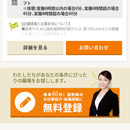
勤務
フト
組める点も大きな魅力の一つです。
時間
※休憩:実働6時間以内の場合0分、実働6時間超の場合
45分、実働8時間超の場合60分
【店舗情報と応需状況について】
■最寄りのJR山陽本線西明石駅からは、車で約10分ほどの距離
に位置している調剤薬局です。
■主な処方箋の応需科目は、内科・循環器科・耳鼻科を中心として
幅広い内容に対応しています。
詳細を見る
お問い合わせ
■1日の処方箋枚数は平均40枚程度ですが、地域の信頼も厚く月
間では約900枚を応需しています。
【募集背景と求める人物像について】
■処方箋枚数の増加と在宅業務の拡大を見込んでおり、体制強化
わたしたちがあなたの条件にぴった
のための急募案件となっています。
りの職場をお探しします。
■患者様第一の考えに共感し、地域医療への貢献に意欲的な方を
年齢問わず幅広く歓迎しています。
■在宅業務に対応するため車の運転免許は必要ですが、ペーパー
ドライバーの方でも相談が可能です。
【勤務実態について】
■年間休日は120日以上あり、多くの店舗で週休2.5日のゆとり
あるシフト体制を実現しています。
■全店舗の平均残業時間は月4.7時間と非常に少なく、ワークラ
イフバランスの充実が可能です。