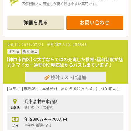
医療機関との風通しが良く働きやすい薬局です。
西日本を中心に、全国に500以上の店舗を展開しています。
東証プライム上場企業という安心できる環境で働けます。
詳細を見る
お問い合わせ
薬局研修・ブロック研修・社内学術大会などのほか、
任意で参加できる研修も多数あり、
意欲のある方はどんどん知識を深めていただけます。
更新日：
2026/07/21
薬剤師求人ID：
156343
中途入社の方にも本社で入社時研修がありますので、
未経験の方も一から学ぶことが可能です。
正社員
調剤薬局
【神戸市西区】≪大手ならではの充実した教育・福利制度が魅
新卒採用を積極的に行っているため、
力≫マイカー通勤OK！明石駅からバスも出ています♪
20～30代の方が多数活躍している薬局です。
知識習得に意欲的な方、協調性のある方でしたら未経験者でも歓
検討リストに追加
迎です。
メモリアル休暇や連続休暇推進など独自の休暇制度がありま
新卒可
未経験可
車通勤可
高給与(600万円以上)
住宅補助(手当)あり
す。
有給休暇の消化率はほぼ100％、また入社日から発生します。
兵庫県 神戸市西区
明石駅 (JR山陽本線)
勤務地
年収396万円～700万円
※年齢・経験による
給与