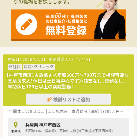
りの職場をお探しします。
在宅医療にも積極的に取り組んでおります。
【法人特徴について】
■兵庫県と大阪府を中心にグループで100店舗以上を展開して
おり、地域医療を確実にサポートしています。
■ドラッグストアやクリニックと連携した三位一体の体制を築
き、患者様に適切なアドバイスを提供しています。
■かかりつけ薬局として管理栄養士による栄養指導や在宅訪問
にも取り組み、地域に根ざした運営を行っています。
【求人情報について】
更新日：
2026/07/31
薬剤師求人ID：
727441
■年間休日は120日以上確保されており、年に7日連続で休みが
正社員
病院・クリニック
取得できるリフレッシュ休暇制度もあります。
■ご実家から15キロ以上離れた場所での一人暮らしの方には、
【神戸市西区】★急募★≪年収600万～700万まで相談可能な
月額5万円の充実した住宅手当が支給されます。
薬局長求人！休日は土日祝中心です≫残業なし、夜勤なし、
■給与はご経験やスキルを考慮して450万円から600万円で設定
年間休日120日以上の病院勤務！
されており、充実した各種手当も魅力です。
検討リストに追加
【勤務実態について】
■正社員の場合の通勤時間は片道60分程度を目安に配属店舗が
年間休日120日以上
土日祝休み
車通勤可
高給与(600万円以上)
大
決定されるため、無理なく通うことができます。
■パートスタッフのシフトから決定し、その穴埋めを正社員で行
うなど、柔軟で働きやすい体制を整えています。
兵庫県 神戸市西区
■平均処方箋処理枚数は1人あたり30名程度と忙しい環境です
明石駅 (JR山陽本線)／西神中央駅 (神戸市営地下鉄西神線)
勤務地
が、その分確かな経験を積むことが可能です。