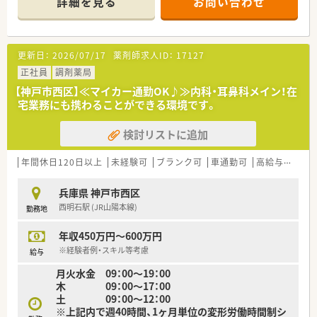
詳細を見る
お問い合わせ
■薬剤師は常時4～5名体制で、事務員も4名程度在籍しており、
協力し合って業務を進められます♪
【勤務実態について】
更新日：
2026/07/17
薬剤師求人ID：
17127
■祝日とシフトによる休日を組み合わせた完全週休2日制で、年
間休日は昨年実績で122日！
正社員
調剤薬局
■日曜日は午前中のみの開局で、正社員は月1～2回程度の出勤
【神戸市西区】≪マイカー通勤OK♪≫内科・耳鼻科メイン！在
をシフトで調整しています。
宅業務にも携わることができる環境です。
■夏季休暇や年末年始休暇もしっかり取得でき、プライベートと
の両立がしやすい環境が整っています♪
検討リストに追加
【こんな方が活躍中】
■特定の科目に偏らず、様々な処方を経験して総合的なスキルを
年間休日120日以上
未経験可
ブランク可
車通勤可
高給与(600万円以上)
身につけたい方が活躍しています！
■患者様やクリニックのスタッフと円滑なコミュニケーション
兵庫県 神戸市西区
を取り、信頼関係を築ける方が評価されます！
西明石駅 (JR山陽本線)
勤務地
■常時複数人体制のため、他の薬剤師や事務スタッフと協力しな
がら仕事を進めるのが得意な方が向いています。
年収450万円～600万円
【やりがい/おすすめポイント】
※経験者例・スキル等考慮
給与
■毎日多くの患者様が訪れ、様々な症例に触れることで、薬剤師
月火水金 09：00～19：00
としての知識と経験が深まります。
木 09：00～17：00
■駅前のクリニックモールという地域医療の拠点で、多くの患者
土 09：00～12：00
様の健康に貢献できるやりがいがあります。
※上記内で週40時間、1ヶ月単位の変形労働時間制シ
■新しく改装された綺麗な店舗で、気持ちよく日々の業務に取り