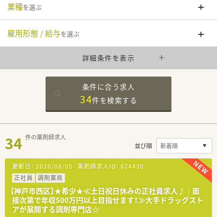
業種
を選ぶ
雇用形態 / 給与
を選ぶ
詳細条件を表示
条件に合う求人
34
件を
検索する
34
件の薬剤師求人
並び順
更新日：
2026/08/05
薬剤師求人ID：
674420
正社員
調剤薬局
【神戸市西区】★希少★≪土日祝日休みの正社員求人♪｜面
接次第で年収500万円以上目指せます！≫大手ドラッグスト
アが展開する調剤専門店☆