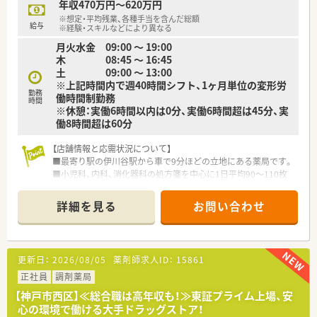
年収470万円～620万円
※想定・平均残業、各種手当を含んだ総額
給与
※経験・スキルなどにより異なる
月火水金 09:00 ～ 19:00
木 08:45 ～ 16:45
土 09:00 ～ 13:00
※上記時間内で週40時間シフト、1ヶ月単位の変形労
勤務
働時間制勤務
時間
※休憩：実働6時間以内は0分、実働6時間超は45分、実
働8時間超は60分
【店舗情報と応需状況について】
■最寄り駅の伊川谷駅から車で9分ほどの立地にある薬局です。
■小児科、内科、消化器科の処方箋を中心に1日平均90～110枚
応需しています。
■薬剤師は3～4名体制で、落ち着いて患者様対応ができる環境
詳細を見る
お問い合わせ
が整っています。
【法人特徴について】
■兵庫県下に34店舗を展開し、多くが三宮から60分圏内の地域
更新日：
2026/08/05
薬剤師求人ID：
15861
密着型薬局です。
■「患者様に喜んでもらいたい」という理念のもと、患者様目線
正社員
調剤薬局
を大切にしています。
【神戸市西区】≪総合職は高年収も！≫東証プライム上場、安
■無借金経営を続けており、安心して長く就業できる安定した経
心の環境で働ける大手ドラッグストア！
営基盤があります。