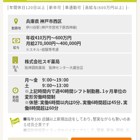
■今後のM＆Aや新規出店による積極的な事業拡大を控えてお
り、安定した経営基盤をもとに成長を続けています。
年間休日120日以上
新卒可
車通勤可
高給与(600万円以上)
認定薬
■地域医療を支える一員としてチーム医療に積極的に取り組み、
患者様に寄り添う在宅医療にも注力しています。
兵庫県 神戸市西区
伊川谷駅 (神戸市営地下鉄西神線)
勤務地
【求人情報について】
■管理薬剤師候補としてのご経験や能力を最大限に評価し、年収
年収410万円～600万円
550万円から650万円での採用が可能です。
月給270,000円～400,000円
■年間休日は120日と充実しており、シフトは2ヶ月前から提出
給与
※スキル・経験等考慮
できるため行事等の休みも柔軟に調整できます。
■有給休暇の消化率は80パーセントから90パーセントと非常に
株式会社スギ薬局
高く、しっかりと休める環境が整備されています。
法人
阪神調剤薬局 阪神センター大蔵谷店
名
【想定される業務内容】
月～金 9：00～19：00
■主に小児科や内科などの処方箋に基づく調剤業務や監査業務
土 9：00～13：00
をはじめ、患者様への丁寧な服薬指導をお任せします。
※上記時間内で週40時間シフト制勤務、1ヶ月単位の
■地域医療に貢献するため、医師や看護師などの他職種と連携を
変形労働時間制
取りながら、在宅医療に関わる業務にも従事します。
勤務
時間
※休憩：実働6時間以内は0分、実働6時間超は45分、実
■管理薬剤師として店舗の円滑な運営やスタッフの指導育成な
働8時間超は60分
ど、マネジメント業務全般を担っていただきます。
■毎年100 店舗以上新規出店をしており、堅実ながらも勢いのあ
る成長企業です
■調剤併設型ドラッグのパイオニアとして、関東、東海、関西、北
陸・信州を中心に約1,700店舗以上を展開しています