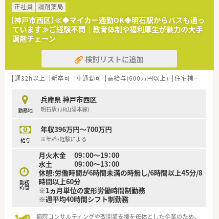
ラッグストアやクリニックとの連携を強化し、地域住民の健康を
正社員
調剤薬局
トータルでサポートしています。 ■管理栄養士による栄養指導
【神戸市西区】≪◆マイカー通勤OK◆明石駅からバスも通っ
や在宅訪問にも注力し、かかりつけ薬局としての機能を充実させ
ています≫ご経験不問│教育体制や福利厚生が魅力の大手
ています。
調剤チェーン
【求人情報について】
検討リストに追加
■年間休日は120日以上確保されており、仕事とプライベートの
メリハリをつけて働けます。
■単身者には月額5万円の住宅手当が支給されるため、生活費の
週32h以上
新卒可
車通勤可
高給与(600万円以上)
住宅補助(手当)あり
負担を軽減しながら働けます。
■産休・育休の取得実績も豊富にあり、ライフステージが変わっ
兵庫県 神戸市西区
ても長く働き続けられる環境です。
明石駅 (JR山陽本線)
勤務地
【こんな取り組みをしています】
年収396万円～700万円
■年に一度、7日間の連続休暇を取得できるリフレッシュ休暇制
度があり、旅行などを楽しめます。
※年齢・経験による
給与
■e-Learningや定期的な勉強会を実施し、最新の医療知識を習
月火木金 09：00～19：00
得できる機会を提供しています。
水土 09：00～13：00
■従業員のライフワークバランスを重視し、有給休暇の取得率向
休憩:労働時間が6時間未満の時無し/6時間以上45分/8
上に向けた取り組みを行っています。
時間以上60分
勤務
時間
※1ヵ月単位の変形労働時間制勤務
※週平均40時間シフト制勤務
病院コンサルティングや改開業支援を母体とした企業のため、