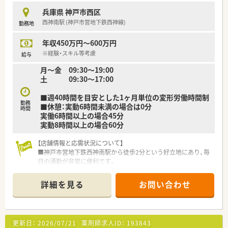
く地域貢献しています。
兵庫県 神戸市西区
■従業員が永続的に安心して働ける環境の実現を事業方針とし
西神南駅 (神戸市営地下鉄西神線)
勤務地
て掲げ、実践しています！
年収450万円～600万円
【こんな方が活躍中】
■産婦人科や小児科領域の専門知識を活かし、患者様へ親身な服
※経験・スキル等考慮
給与
薬指導ができる方が活躍中♪
月～金 09:30～19:00
■チームワークを大切にし、薬剤師や事務スタッフと円滑なコミ
土 09:30～17:00
ュニケーションを取れる方が活躍中です。
■より良い薬局作りのために、業務改善やサービス向上に関する
■週40時間を目安とした1ヶ月単位の変形労働時間制
積極的な提案ができる方が活躍中です。
勤務
■休憩：実動6時間未満の場合は0分
時間
実働6時間以上の場合45分
実動8時間以上の場合60分
【店舗情報と応需状況について】
■神戸市営地下鉄西神南駅から徒歩2分という好立地にあり、毎
日の通勤が非常に便利です。
■内科・眼科・整形外科・皮膚科など多科目を応需しており、幅広
い処方経験が積めます。
詳細を見る
お問い合わせ
■1日の処方箋枚数は200枚以上と多いですが、手厚い人員体制
で対応しています。
【法人特徴について】 ■兵庫県と大阪府を中心に地域密着型の店
更新日：
2026/07/21
薬剤師求人ID：
193843
舗展開を行っており、転居を伴う転勤の心配が少ないです。 ■ド