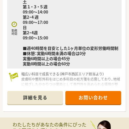
土
第１・３・５週
09:00～14:00
第2・4 週
09:00～17:00
日
勤務
第2・4週
時間
09:00～15:00
■週40時間を目安とした1ヶ月単位の変形労働時間制
■休憩：実動6時間未満の場合は0分
実働6時間以上の場合45分
実動8時間以上の場合60分
幅広い科目で成長できる（神戸市西区エリア担当より）
皮膚科や整形外科をはじめ多科目の処方箋を応需しており、地域
に根ざしたかかりつけ薬局として専門性を高められる環境が整
っていますよ。
詳細を見る
お問い合わせ
【店舗情報と応需状況について】
■内科や整形外科をはじめ皮膚科などの多科目を応需しており、
1日200枚の処方箋に対応しています。
■地下鉄西神線の駅から徒歩2分の好立地にあり、通勤に便利な
だけでなく地域の方にも親しまれています。
わたしたちがあなたの条件にぴった
■薬剤師は常勤6名体制と手厚く配置されており、施設や居宅の