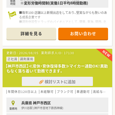
勤務
※変形労働時間制(実働1日平均8時間勤務)
時間
■毎年100 店舗以上新規出店をしており、堅実ながらも勢いのあ
る成長企業です
■調剤併設型ドラッグのパイオニアとして、関東、東海、関西、北
陸・信州を中心に約1,700店舗以上を展開しています
■研修制度は様々なプランがあり、集合研修だけでなく任意で受
詳細を見る
お問い合わせ
講可能な研修も幅広く用意されています
■店舗で活躍する従業員、社外で活躍する従業員、将来経営幹部
となる従業員など、薬剤師として様々な活躍ができるフィールド
を用意されています
更新日：
2026/08/05
薬剤師求人ID：
17130
■総合薬剤師・調剤薬剤師（土日休み・19時までの勤務）どちらか
の働き方を選択できます
正社員
調剤薬局
■調剤併設型だけでなく「医療モール・クリニック併設店舗」「敷
【神戸市西区】≪産休・育休復帰多数≫マイカー通勤OK！異動
地内薬局」「訪問調剤特化型店舗」など様々な店舗を運営してい
もなく落ち着いて勤務できます。
ます
■在宅医療にも積極的取り組んでおり「訪問調剤特化型店舗」を
検討リストに追加
50店舗以上、無菌調剤室は業界最多の51店舗設置しています
■「プラチナくるみん認定企業」「健康経営優良法人2023（大規模
法人部門）認定」等を取得し一人ひとりが働きやすい環境が整備
年間休日120日以上
未経験可
ブランク可
車通勤可
高給与(600万円以上)
されています
■充実した研修制度、人事制度、評価制度、キャリア支援制度等
兵庫県 神戸市西区
があるのも特徴です
伊川谷駅 (神戸市営地下鉄西神線)
勤務地