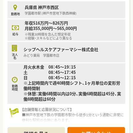
す。
兵庫県 神戸市西区
有給休暇の消化率はほぼ100％、また入社日から発生します。
学園都市駅 (神戸市営地下鉄西神線)
勤務地
年収516万円～826万円
月給355,000円～565,000円
給与
※残業30時間を含んだ想定年収
※経験・スキルなどにより異なる
シップヘルスケアファーマシー株式会社
法人
みどり薬局 学園都市店
名
月火水木金 08：45～19：15
土 08：45～17：45
日 08：45～12：15
※上記時間内で週40時間シフト、1ヶ月単位の変形労
勤務
働時間制
時間
※休憩：実働6時間以内は0分、実働6時間超は45分、実
働8時間超は60分
【店舗情報と応需状況について】
■神戸市営地下鉄の学園都市駅から徒歩1分という通勤に非常に
便利な駅前の立地にあります。
■クリニックモール内にあり、内科や皮膚科、小児科など複数科
目を応需し、月間約3,000枚の処方箋に対応します。