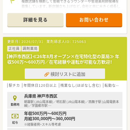
複数店舗を横断して管轄できるラウンダーや管理薬剤師候補を
募集しています。新店舗立ち上げなど、会社と共に大きく成長し
ていきたい方にぴったりの求人です。
詳細を見る
お問い合わせ
【店舗情報と応需状況について】
■最寄りの伊川谷駅からはバスで10分ほどの距離に位置してお
り、マイカーでのご通勤も可能な店舗です。
■総合病院の門前薬局として、内科や整形外科をはじめ眼科など
更新日：
2026/07/31
薬剤師求人ID：
725063
幅広い科目の処方箋を応需しております。
■1日あたり60枚から70枚ほどの処方箋を受け付けており、施設
正社員
調剤薬局
や個人向けの在宅業務にも注力しています。
【神戸市西区】≪26年8月オープン×在宅特化型の薬局≫ 年
収500万～600万円／在宅経験や運転が可能な方歓迎！
【募集背景と求める人物像について】
■複数店舗を包括的に管理できる人材を急募しており、将来の体
検討リストに追加
制強化を見据えた増員募集となります。
■これまでのご経験を活かし、店舗運営を牽引しながらラウンダ
ーとして活躍していただける方を求めています。
駅チカ
年間休日120日以上
残業なし(ほぼなし含む)
転勤なし
車
■スキル以上に協調性を大切にしており、スタッフと円滑な関係
を築きながら業務に取り組める方を歓迎します。
兵庫県 神戸市西区
朝霧駅 (JR山陽本線)／明石駅 (JR山陽本線)／西舞子駅 (山陽電鉄本
勤務地
【法人特徴について】
線)／学園都市駅
…
■大手医療福祉グループを母体として設立された企業であり、非
年収500万円～600万円
常に安定した経営基盤を持っているのが魅力です。
月給300,000円～360,000円
■医師や看護師など多職種と連携し、一つのチームとして患者様
給与
※経験者例・スキル等考慮
に質の高い医療サービスを提供しております。