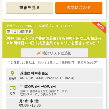
■心療内科や眼科、整形外科など多科目を応需し、1日の処方箋
＼ 休日・福利厚生について ／
枚数は約200枚です。
■年間休日120日以上！週休2.5日の店舗が多いのが特徴です♪
詳細を見る
お問い合わせ
■薬剤師8名と事務員7名という手厚い人員体制で、落ち着いて
■残業時間は、［全店舗平均4.7時間/月］と少なく、ライフワーク
業務に取り組めます。
バランスが充実♪
■ほとんどの店舗で［1日8.5～9時間×平日4日と土曜日4～5時
【募集背景と求める人物像について】
間］の週40時間シフト
更新日：
2026/08/05
薬剤師求人ID：
734802
■患者様へのサービス向上と組織体制の強化を目的とした、欠員
■住宅手当は、賃貸の世帯主様で10,000円～25,000円まで支給
補充のための募集です。
正社員
調剤薬局
あり（20～30代）
■患者様を第一に考え、ホスピタリティを持って業務に取り組め
【神戸市西区】≪管理薬剤師募集！年収600万円以上も相談可
る方を求めています。
＼ こんなところもおすすめ★ ／
≫年間休日120日｜成長企業でキャリアを築きませんか？
■在宅業務も行うため、車の運転が可能で対人業務に意欲的な方
■産休・育休取得実績あり！ 希望者は全員復帰されており、
を歓迎しています。
時短勤務も最長、小学校3年生まで調整することができます。
検討リストに追加
■店舗異動に関して、会社の方向性として
【法人特徴について】
1店舗に腰を置いて患者様と関係性を作り、長期勤務してほし
■神戸市を中心に兵庫県下で30店舗以上を展開する、無借金経
年間休日120日以上
い考えです。
週休2.5日以上
車通勤可
高給与(600万円以上)
営の安定企業です。
大手チェーン薬局の様な積極的な店舗異動はございません。
■「患者様に喜んでもらいたい」という理念を掲げており、プロ
■処方枚数に比べると手厚い人員体制をとり、
兵庫県 神戸市西区
セスを評価する社風です。
しっかり患者様に向合える環境を整えています！
明石駅 (JR山陽本線)／西明石駅 (JR山陽本線)
勤務地
■在宅医療のパイオニアとして、25年以上にわたり地域の患者
■薬剤師様も離職率は7～10％と業界では非常に低い水準を保
様を支えてきました。
たれております。
年収550万円～650万円
残業代・各種手当を含む金額となります。
【勤務実態について】
給与
経験・スキルにより異なります。
■年間休日は120日以上を確保しており、多くの店舗で週休2.5
月・水・木・金
日制を導入しています。
09:00～18:30
■全店舗の月平均残業時間は4.7時間と非常に少なく、給与は1分