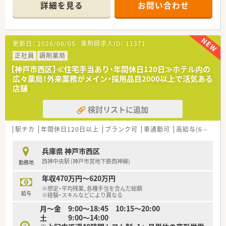
■研修制度は様々なプランがあり、集合研修だけでなく任意で受
詳細を見る
お問い合わせ
講可能な研修も幅広く用意されています
■店舗で活躍する従業員、社外で活躍する従業員、将来経営幹部
となる従業員など、薬剤師として様々な活躍ができるフィールド
を用意されています
更新日：
2026/08/05
薬剤師求人ID：
11371
■総合薬剤師・調剤薬剤師（土日休み・19時までの勤務）どちらか
の働き方を選択できます
正社員
調剤薬局
■調剤併設型だけでなく「医療モール・クリニック併設店舗」「敷
【神戸市西区】≪住宅手当あり・年間休日120日≫ホテル内の
地内薬局」「訪問調剤特化型店舗」など様々な店舗を運営してい
広々薬局！外来業務がメイン・採用品目2000以上で活気ある
ます
店舗
■在宅医療にも積極的取り組んでおり「訪問調剤特化型店舗」を
50店舗以上、無菌調剤室は業界最多の51店舗設置しています
検討リストに追加
■「プラチナくるみん認定企業」「健康経営優良法人2023（大規模
法人部門）認定」等を取得し一人ひとりが働きやすい環境が整備
されています
駅チカ
年間休日120日以上
ブランク可
車通勤可
高給与(600万円以上)
■充実した研修制度、人事制度、評価制度、キャリア支援制度等
があるのも特徴です
兵庫県 神戸市西区
西神中央駅 (神戸市営地下鉄西神線)
勤務地
年収470万円～620万円
※想定・平均残業、各種手当を含んだ総額
給与
※経験・スキルなどにより異なる
月～金 9:00～18:45 10:15～20:00
土 9:00～14:00