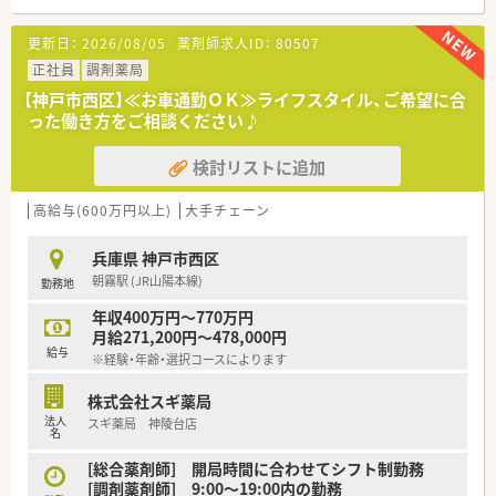
【法人特徴について】
更新日：
2026/08/05
薬剤師求人ID：
80507
■大阪に本社を構え、調剤併設店や総合病院前の調剤専門店を積
極的に展開しています。
正社員
調剤薬局
■売上高に占める調剤の割合を20%にまで高める経営方針を掲
【神戸市西区】≪お車通勤ＯＫ≫ライフスタイル、ご希望に合
げ、事業を拡大中です。
った働き方をご相談ください♪
■患者様へのカウンセリングを重視しており、コミュニケーショ
ンを大切にする社風です。
検討リストに追加
【求人情報について】
■正社員として土日祝日がお休みという、大変貴重な勤務体系の
高給与(600万円以上)
大手チェーン
求人です。
■全店舗に調剤監査システムを導入しており、安心して業務に取
兵庫県 神戸市西区
り組める環境を整備しています。
朝霧駅 (JR山陽本線)
勤務地
■ドラッグストア併設店舗のため、調剤だけでなくOTCの知識や
スキルも磨くことができます。
年収400万円～770万円
月給271,200円～478,000円
【想定される業務内容】
給与
※経験・年齢・選択コースによります
■保険調剤業務全般として、処方箋監査や調剤、丁寧な服薬指導
をお願いします。
株式会社スギ薬局
■1人あたりの処方箋枚数は約20枚と、ゆとりを持って患者様と
法人
スギ薬局 神陵台店
向き合うことができます。
名
■レセコン入力は専門センターで一括処理するため、薬剤師は対
人業務に集中できます。
[総合薬剤師] 開局時間に合わせてシフト制勤務
[調剤薬剤師] 9:00～19:00内の勤務