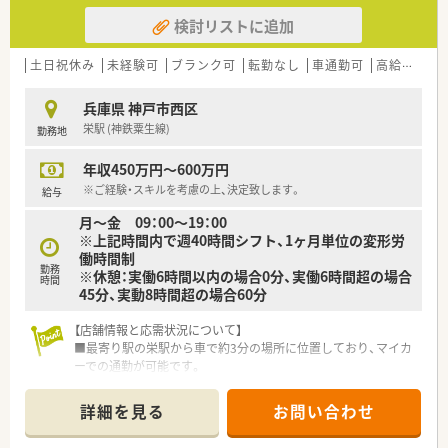
検討リストに追加
土日祝休み
未経験可
ブランク可
転勤なし
車通勤可
高給与(600万円以上)
兵庫県 神戸市西区
栄駅 (神鉄粟生線)
勤務地
年収450万円～600万円
※ご経験・スキルを考慮の上、決定致します。
給与
月～金 09：00～19：00
※上記時間内で週40時間シフト、1ヶ月単位の変形労
働時間制
勤務
※休憩：実働6時間以内の場合0分、実働6時間超の場合
時間
45分、実動8時間超の場合60分
【店舗情報と応需状況について】
■最寄り駅の栄駅から車で約3分の場所に位置しており、マイカ
ーでの通勤が可能です。
■主な応需科目は整形外科と循環器科で、地域に密着した医療を
提供しています。
詳細を見る
お問い合わせ
■処方箋は1日約30枚で、現在は正社員薬剤師1名と事務員1名で
対応しています。