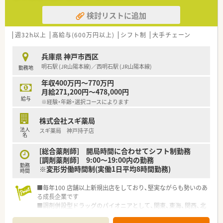
検討リストに追加
【職場環境と雰囲気】
■処方箋枚数に対して薬剤師を手厚く配置し、一人ひとりに向き
合える環境です。
週32h以上
高給与(600万円以上)
シフト制
大手チェーン
■20代から50代まで幅広い年齢層のスタッフが在籍し、バラン
ス良く配置されています。
兵庫県 神戸市西区
■数字だけでなく日々のプロセスも評価する、アットホームで温
明石駅 (JR山陽本線)／西明石駅 (JR山陽本線)
勤務地
かい社風が特徴です。
年収400万円～770万円
【こんな方が活躍中】
月給271,200円～478,000円
■産休・育休からの復帰率が100％で、多くのママさん薬剤師が
給与
※経験・年齢・選択コースによります
活躍されています。
■時短制度は小学校3年生まで利用可能で、子育てとの両立を手
株式会社スギ薬局
厚く支援しています。
法人
スギ薬局 神戸持子店
■患者様のために何ができるかを常に考え、ホスピタリティ高く
名
行動できる方が活躍中です。
[総合薬剤師] 開局時間に合わせてシフト制勤務
[調剤薬剤師] 9:00～19:00内の勤務
勤務
※変形労働時間制(実働1日平均8時間勤務)
時間
■毎年100 店舗以上新規出店をしており、堅実ながらも勢いのあ
る成長企業です
■調剤併設型ドラッグのパイオニアとして、関東、東海、関西、北
陸・信州を中心に約1,700店舗以上を展開しています