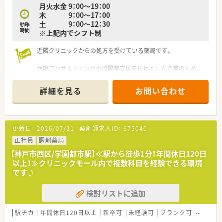
月火水金 9：00～19：00
木 9：00～17：00
土 9：00～12：30
勤務
時間
※上記内でシフト制
近隣クリニックからの処方を受けている薬局です。
病院コンサルティングや改開業支援を母体とした企業のため、
医療機関との風通しが良く働きやすい薬局です。
詳細を見る
お問い合わせ
西日本を中心に、全国に500以上の店舗を展開しています。
東証一部上場企業という安心できる環境で働けます。
薬局研修・ブロック研修・社内学術大会などのほか、
更新日：
2026/07/21
薬剤師求人ID：
675040
任意で参加できる研修も多数あり、意欲のある方はどんどん知識
を深めていただけます。
正社員
調剤薬局
中途入社の方にも本社で入社時研修がありますので、
【神戸市西区/学園都市駅】≪駅から徒歩1分！年間休日120日
未経験の方も一から学ぶことが可能です。
以上！≫クリニックモール内で複数科目を経験できる環境
です♪
新卒採用を積極的に行っているため、
20～30代の方が多数活躍している薬局です。
検討リストに追加
知識習得に意欲的な方、協調性のある方でしたら未経験者でも歓
迎です。
駅チカ
年間休日120日以上
新卒可
未経験可
ブランク可
高給与(
メモリアル休暇や連続休暇推進など独自の休暇制度がありま