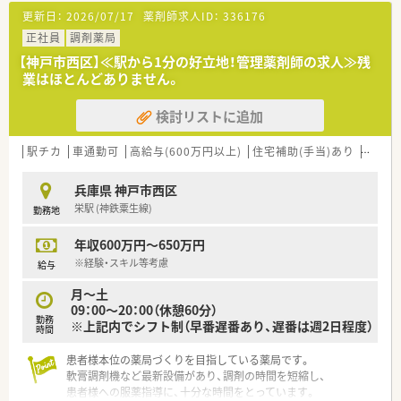
■1日の勤務時間は8.5～9時間で、平日の休日と土曜日の半日勤
更新日：
2026/07/17
薬剤師求人ID：
336176
務を組み合わせた働き方です。
正社員
調剤薬局
【想定されるモデル年収】
【神戸市西区】≪駅から1分の好立地！管理薬剤師の求人≫残
■20代の一般薬剤師であれば、年収430万円から470万円程度で
業はほとんどありません。
のスタートが見込まれます。
■30代で経験を積んだ方は、年収450万円から530万円程度と安
検討リストに追加
定した収入を得ることが可能です。
■管理薬剤師やマネージャー職に就けば、年齢に関わらず年収
駅チカ
車通勤可
高給与(600万円以上)
住宅補助(手当)あり
管理薬
600万円以上の高収入も実現できます。
兵庫県 神戸市西区
栄駅 (神鉄粟生線)
勤務地
年収600万円～650万円
※経験・スキル等考慮
給与
月～土
09：00～20：00（休憩60分）
勤務
※上記内でシフト制（早番遅番あり、遅番は週2日程度）
時間
患者様本位の薬局づくりを目指している薬局です。
軟膏調剤機など最新設備があり、調剤の時間を短縮し、
患者様への服薬指導に、十分な時間をとっています。