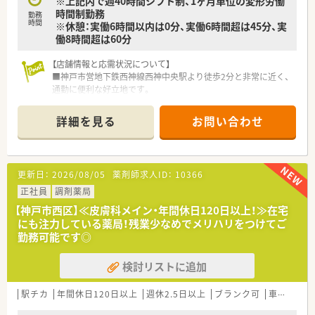
※上記内で週40時間シフト制、1ヶ月単位の変形労働
時間制勤務
勤務
時間
※休憩：実働6時間以内は0分、実働6時間超は45分、実
働8時間超は60分
【店舗情報と応需状況について】
■神戸市営地下鉄西神線西神中央駅より徒歩2分と非常に近く、
通勤に便利な好立地です。
■眼科、整形外科、小児科など総合科目の処方を1日約130～140
枚応需する活気ある店舗です。
詳細を見る
お問い合わせ
■薬剤師常勤7名、事務常勤5名と手厚い人員体制で、効率良く患
者様対応ができる環境です。
【募集背景と求める人物像について】
更新日：
2026/08/05
薬剤師求人ID：
10366
■欠員補充のため2名募集しており、本部からのヘルプが入るな
ど採用温度感は非常に高いです。
正社員
調剤薬局
■ブランクのある方や若手から55歳まで、幅広く意欲ある方の
【神戸市西区】≪皮膚科メイン・年間休日120日以上！≫在宅
チャレンジを歓迎しています。
にも注力している薬局！残業少なめでメリハリをつけてご
■患者様第一主義の理念のもと、チームワークを大切にして働け
勤務可能です◎
る方を求めています。
検討リストに追加
【法人特徴について】
■兵庫県下で34店舗を展開する地場チェーンであり、無借金経
営による盤石な経営基盤があります。
駅チカ
年間休日120日以上
週休2.5日以上
ブランク可
車通勤可
■処方箋枚数に対し手厚い人員配置をしており、落ち着いて患者