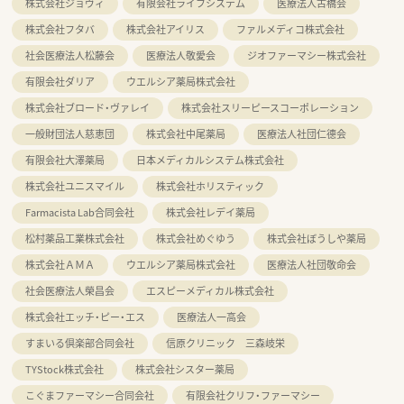
株式会社ジョヴィ
有限会社ライフシステム
医療法人古橋会
株式会社フタバ
株式会社アイリス
ファルメディコ株式会社
社会医療法人松藤会
医療法人敬愛会
ジオファーマシー株式会社
有限会社ダリア
ウエルシア薬局株式会社
株式会社ブロード・ヴァレイ
株式会社スリーピースコーポレーション
一般財団法人慈恵団
株式会社中尾薬局
医療法人社団仁德会
有限会社大澤薬局
日本メディカルシステム株式会社
株式会社ユニスマイル
株式会社ホリスティック
Farmacista Lab合同会社
株式会社レデイ薬局
松村薬品工業株式会社
株式会社めぐゆう
株式会社ぼうしや薬局
株式会社ＡＭＡ
ウエルシア薬局株式会社
医療法人社団敬命会
社会医療法人榮昌会
エスピーメディカル株式会社
株式会社エッチ・ピー・エス
医療法人一高会
すまいる倶楽部合同会社
信原クリニック 三森岐栄
TYStock株式会社
株式会社シスター薬局
こぐまファーマシー合同会社
有限会社クリフ・ファーマシー