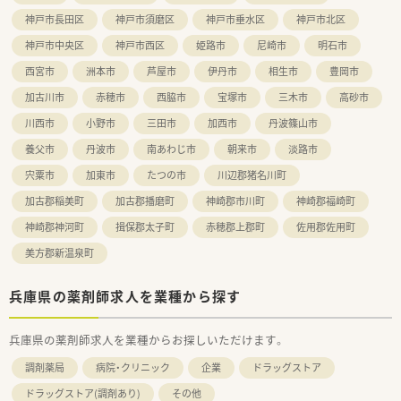
神戸市長田区
神戸市須磨区
神戸市垂水区
神戸市北区
神戸市中央区
神戸市西区
姫路市
尼崎市
明石市
西宮市
洲本市
芦屋市
伊丹市
相生市
豊岡市
加古川市
赤穂市
西脇市
宝塚市
三木市
高砂市
川西市
小野市
三田市
加西市
丹波篠山市
養父市
丹波市
南あわじ市
朝来市
淡路市
宍粟市
加東市
たつの市
川辺郡猪名川町
加古郡稲美町
加古郡播磨町
神崎郡市川町
神崎郡福崎町
神崎郡神河町
揖保郡太子町
赤穂郡上郡町
佐用郡佐用町
美方郡新温泉町
兵庫県の薬剤師求人を業種から探す
兵庫県の薬剤師求人を業種からお探しいただけます。
調剤薬局
病院・クリニック
企業
ドラッグストア
ドラッグストア(調剤あり)
その他