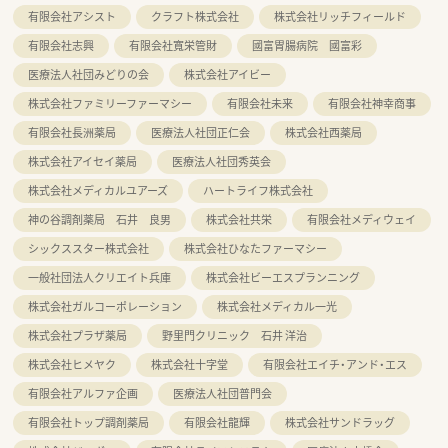
有限会社アシスト
クラフト株式会社
株式会社リッチフィールド
有限会社志興
有限会社寬栄管財
國富胃腸病院 國富彩
医療法人社団みどりの会
株式会社アイビー
株式会社ファミリーファーマシー
有限会社未来
有限会社神幸商事
有限会社長洲薬局
医療法人社団正仁会
株式会社西薬局
株式会社アイセイ薬局
医療法人社団秀英会
株式会社メディカルユアーズ
ハートライフ株式会社
神の谷調剤薬局 石井 良男
株式会社共栄
有限会社メディウェイ
シックススター株式会社
株式会社ひなたファーマシー
一般社団法人クリエイト兵庫
株式会社ビーエスプランニング
株式会社ガルコーポレーション
株式会社メディカル一光
株式会社プラザ薬局
野里門クリニック 石井 洋治
株式会社ヒメヤク
株式会社十字堂
有限会社エイチ・アンド・エス
有限会社アルファ企画
医療法人社団普門会
有限会社トップ調剤薬局
有限会社龍輝
株式会社サンドラッグ