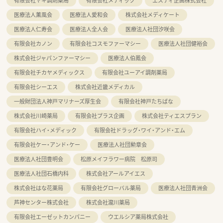
有限会社ヤギ調剤薬局
有限会社メディック
エスティ企画株式会社
医療法人薫風会
医療法人愛和会
株式会社メディケート
医療法人仁寿会
医療法人全人会
医療法人社団汐咲会
有限会社カノン
有限会社コスモファーマシー
医療法人社団健裕会
株式会社ジャパンファーマシー
医療法人伯鳳会
有限会社チカヤメディックス
有限会社ユーアイ調剤薬局
有限会社シーエス
株式会社近畿メディカル
一般財団法人神戸マリナーズ厚生会
有限会社神戸たちばな
株式会社川崎薬局
有限会社プラス企画
株式会社ティエスプラン
有限会社ハイ・メディック
有限会社ドラッグ・ワイ・アンド・エム
有限会社ケー・アンド・ケー
医療法人社団勲章会
医療法人社団豊明会
松原メイフラワー病院 松原司
医療法人社団石橋内科
株式会社アールアイエス
株式会社はな花薬局
有限会社グローバル薬局
医療法人社団青洲会
芦神センター株式会社
株式会社瀧川薬局
有限会社エーゼットカンパニー
ウエルシア薬局株式会社