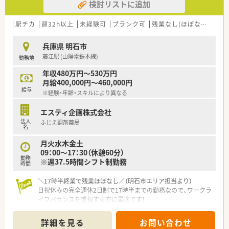
検討リストに追加
駅チカ
週32h以上
未経験可
ブランク可
残業なし(ほぼなし含む)
兵庫県 明石市
藤江駅 (山陽電鉄本線)
勤務地
年収480万円～530万円
月給400,000円～460,000円
給与
※経験・年齢・スキルにより異なる
エスティ企画株式会社
法人
ふじえ調剤薬局
名
月火水木金土
09：00～17：30（休憩60分）
勤務
※週37.5時間シフト制勤務
時間
＼17時半終業で残業ほぼなし／（明石市エリア担当より）
日祝休みの完全週休2日制で17時半までの勤務なので、ワークラ
イフバランスを重視する方に最適です！
＊------------------------------------------＊
詳細を見る
お問い合わせ
【店舗情報と応需状況について】