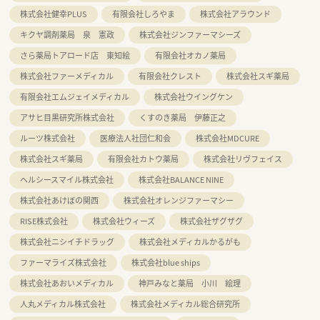
株式会社健幸PLUS
有限会社しろやま
株式会社アラウンド
キクヤ調剤薬局 泉 憲政
株式会社ジンファーマシーズ
さら薬局トアロード店 東知絵
有限会社オカノ薬局
株式会社ファーメディカル
有限会社クレスト
株式会社スギ薬局
有限会社エムジェイメディカル
株式会社ウイングケン
アサヒ目黒研究所株式会社
くすのき薬局 伊藤正之
ルーツ株式会社
医療法人社団仁和会
株式会社MDCURE
株式会社スギ薬局
有限会社カトウ薬局
株式会社リヴフェイス
ヘルシースマイル株式会社
株式会社BALANCE NINE
株式会社あけぼの関西
株式会社オレンジファーマシー
RISE株式会社
株式会社ウィーズ
株式会社ザグザグ
株式会社ニシイチドラッグ
株式会社メディカルかるがも
ファーマライズ株式会社
株式会社blue ships
株式会社あおいメディカル
神戸みなと薬局 小川 絵理
人丸メディカル株式会社
株式会社メディカル総合研究所