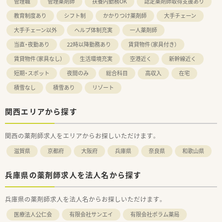
管理職
管理薬剤師
扶養内勤務OK
認定薬剤師取得支援あり
教育制度あり
シフト制
かかりつけ薬剤師
大手チェーン
大手チェーン以外
ヘルプ体制充実
一人薬剤師
当直・夜勤あり
22時以降勤務あり
賃貸物件（家具付き）
賃貸物件（家具なし）
生活環境充実
空港近く
新幹線近く
短期・スポット
夜間のみ
総合科目
高収入
在宅
積雪なし
積雪あり
リゾート
関西エリアから探す
関西の薬剤師求人をエリアからお探しいただけます。
滋賀県
京都府
大阪府
兵庫県
奈良県
和歌山県
兵庫県の薬剤師求人を法人名から探す
兵庫県の薬剤師求人を法人名からお探しいただけます。
医療法人公仁会
有限会社サンエイ
有限会社ポラム薬局