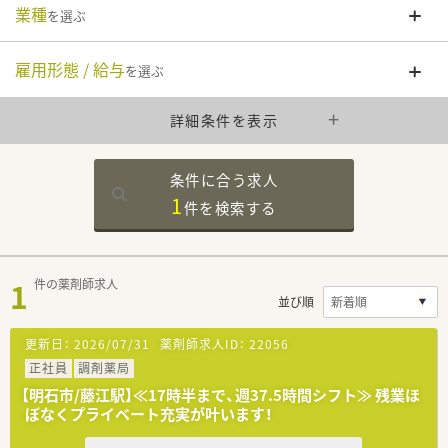
業種
を選ぶ
雇用形態 / 給与
を選ぶ
詳細条件を表示
条件に合う求人
1
件を
検索する
1
件の薬剤師求人
並び順
更新日：
2026/07/31
薬剤師求人ID：
22056
正社員
調剤薬局
【明石市/藤江駅】≪17時半まで、週37.5時間シフト≫ 残業ほ
ぼなくプライベート充実が叶います！