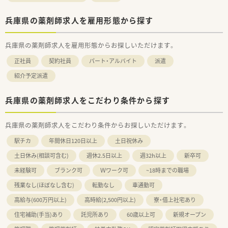
兵庫県の薬剤師求人を雇用形態から探す
兵庫県の薬剤師求人を雇用形態からお探しいただけます。
正社員
契約社員
パート・アルバイト
派遣
紹介予定派遣
兵庫県の薬剤師求人をこだわり条件から探す
兵庫県の薬剤師求人をこだわり条件からお探しいただけます。
駅チカ
年間休日120日以上
土日祝休み
土日休み(相談可含む)
週休2.5日以上
週32h以上
新卒可
未経験可
ブランク可
Ｗワーク可
~18時までの職場
残業なし(ほぼなし含む)
転勤なし
車通勤可
高給与(600万円以上)
高時給(2,500円以上)
寮・借上社宅あり
住宅補助(手当)あり
託児所あり
60歳以上可
新規オープン