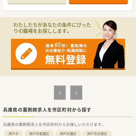
■藤江駅から徒歩5分の好立地にあり、通勤に非常に便利なアク
セス環境が整っている地域密着型の薬局です。
■主に心療内科や精神科などの処方箋を1日約30枚応需してお
り、在宅業務がないため店舗業務に専念できます。
わたしたちがあなたの条件にぴった
■月曜日から土曜日までの9時から17時半までが開局時間とな
りの職場をお探しします。
っており、無理のないスケジュールで働けます。
【法人特徴について】
■明石市内にて1店舗のみを堅実に展開しており、地域住民の健
康を支える密着型のサービスを提供しています。
■スタッフ同士のコミュニケーションを大切にしており、非常に
アットホームで雰囲気の良さが自慢の職場環境です。
■短めのシフト勤務を希望する場合には、準社員制度への切り替
えなど柔軟な働き方の相談にも対応可能です。
【やりがい/おすすめポイント】
■精神的なサポートが必要な患者様に寄り添い、服薬を通じて回
復を支えるプロセスに深く関われることが大きなやりがいで
す。
■駅から徒歩5分という抜群の通いやすさに加えて、マイカーで
兵庫県の薬剤師求人を市区町村から探す
の通勤も許可されているため毎日の移動が非常に快適です。
■人柄重視の採用を行っているため、人間関係の悩みが少なく、
兵庫県の薬剤師求人を市区町村からお探しいただけます。
長く安定して勤務を続けられる居心地の良さがおすすめの理由
です。
神戸市
神戸市東灘区
神戸市灘区
神戸市兵庫区