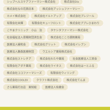
シップヘルスケアファーマシー株式会社
株式会社Dix
株式会社なの花西日本
株式会社アッシュファーマシー
カメイ株式会社
株式会社ドルトアップ
株式会社プレジール
有限会社未輝
有限会社キューフロント
株式会社ププレひまわり
こやまクリニック 小山 治
タケシタファーマシー株式会社
社会福祉法人恩賜財団済生会
株式会社こころ調剤薬局
医療法人縁和会
株式会社グリット
株式会社イレブン
医療法人藤森医療財団
ウエルシア薬局株式会社
株式会社ストレチア
株式会社わたや薬局
社会医療法人三栄会
有限会社アダチ薬局
株式会社ライタス
株式会社はーとふる
株式会社ココファーマシーズ
有限会社ウィリング
株式会社COOLEX
クラフト株式会社
株式会社てんま
さら薬局打出店 東知絵
医療法人佑健会