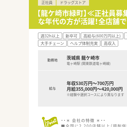
正社員
ドラッグストア
【龍ケ崎市緑町】≪正社員募
な年代の方が活躍！全店舗
週32h以上
新卒可
高給与(600万円以上)
大手チェーン
ヘルプ体制充実
高収入
茨城県 龍ケ崎市
勤務地
竜ヶ崎駅 (関東鉄道竜ヶ崎線)
年収530万円～700万円
月給355,000円～420,000円
給与
※経験や選択コースにより異なります
・・＊ 会社の特徴 ＊・・
■全国に2,200店舗以上（調剤併