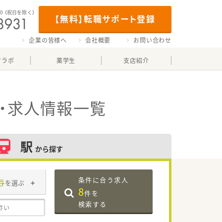
00
（祝日を除く）
【無料】転職サポート登録
企業の皆様へ
会社概要
お問い合わせ
マラボ
薬学生
支店紹介
・求人情報一覧
駅
から探す
条件に合う求人
与
を選ぶ
8
件を
検索する