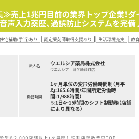
集≫売上1兆円目前の業界トップ企業！ダ
で音声入力薬歴、過誤防止システムを完備
住宅補助(手当)あり
認定薬剤師取得支援あり
生活環境充実
教
ウエルシア薬局株式会社
法人名
ウエルシア 龍ケ崎緑町店
1ヶ月単位の変形労働時間制（月平
均:165.6時間/年間所定労働時
間:1,988時間）
勤務時間
※1日4~15時間のシフト制勤務（店舗
により異なる）
設型約2,000店舗以上）を展開し調剤店舗数業界TOP！