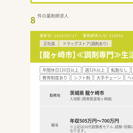
件の薬剤師求人
8
更新日：
2026/07/17
薬剤師求人ID：
319051
正社員
ドラッグストア(調剤あり)
【龍ヶ崎市】≪調剤専門≫生
年間休日120日以上
週32h以上
転勤なし
教育制度あり
シフト制
大手チェーン
ヘ
茨城県 龍ケ崎市
勤務地
入地駅 (関東鉄道竜ヶ崎線)
年収505万円～700万円
給与
※上記は30代経験者モデル、経験・役職
なります。