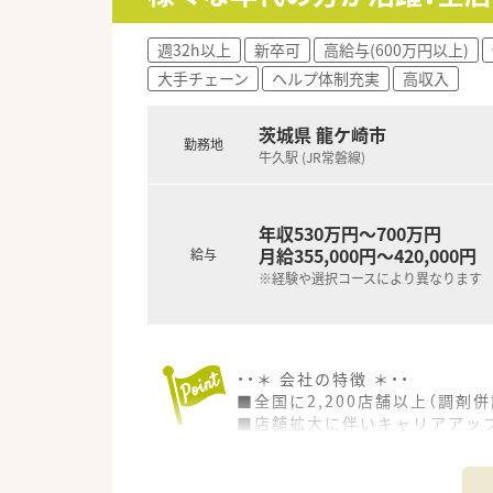
週32h以上
新卒可
高給与(600万円以上)
大手チェーン
ヘルプ体制充実
高収入
茨城県 龍ケ崎市
勤務地
牛久駅 (JR常磐線)
年収530万円～700万円
月給355,000円～420,000円
給与
※経験や選択コースにより異なります
・・＊ 会社の特徴 ＊・・
■全国に2,200店舗以上（調剤併
■店舗拡大に伴いキャリアアッ
■経験や勤務コースによりますが
■職種や職域に合わせ、豊富な
■薬剤師が中心の会社だからこ