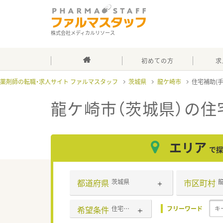
株式会社メディカルリソース
初めての方
求
薬剤師の転職・求人サイト ファルマスタッフ
茨城県
龍ケ崎市
住宅補助(
龍ケ崎市（茨城県）の住
エリア
で探
都道府県
市区町村
茨城県
希望条件
住宅補助(手当)あり
フリーワード