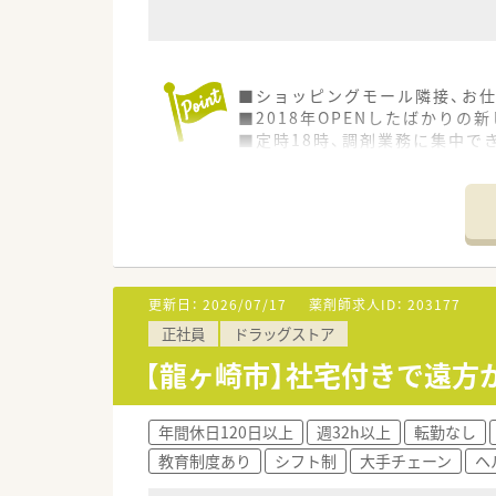
■ショッピングモール隣接、お
■2018年OPENしたばかりの
■定時18時、調剤業務に集中で
更新日：
2026/07/17
薬剤師求人ID：
203177
正社員
ドラッグストア
【龍ヶ崎市】社宅付きで遠方
年間休日120日以上
週32h以上
転勤なし
教育制度あり
シフト制
大手チェーン
ヘ