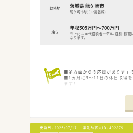
茨城県 龍ケ崎市
勤務地
龍ケ崎市駅 (JR常磐線)
年収505万円～700万円
給与
※上記は30代経験者モデル、経験・役職
なります。
■多方面からの応援がありますの
■1ヵ月に9～11日の休日取得
ます！
■ご年齢・ご経験不問で応募がで
更新日：
2026/07/17
薬剤師求人ID：
492879