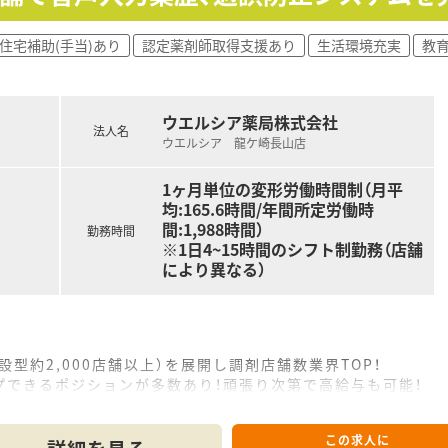
住宅補助(手当)あり
認定薬剤師取得支援あり
生活環境充実
教
ウエルシア薬局株式会社
法人名
ウエルシア 龍ケ崎長山店
1ヶ月単位の変形労働時間制（月平
均:165.6時間/年間所定労働時
間:1,988時間）
勤務時間
※1日4~15時間のシフト制勤務（店舗
により異なる）
設型約2,000店舗以上）を展開し調剤店舗数業界TOP！
プできるポジションが多数あり！頑張り次第で高給与も可能！
、経験の少ない方でも500万前半スタートと業界TOP水準！
社内研修や外部組織と連携した研修を用意されています
この求人に
そ活躍できるキャリアパスが多種多様に用意されています。