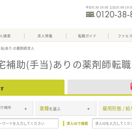
平日9：30-19：00 土日10：00-19：
人検索
求人特集
転職ガイド
ファル
手当)あり
宅補助(手当)あり
の薬剤師転職
す
業種
雇用形態 / 給
龍ケ崎市
を選ぶ
求人IDで検索