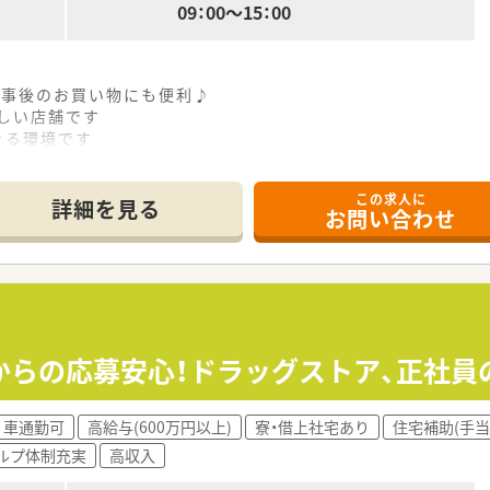
09：00～15：00
仕事後のお買い物にも便利♪
新しい店舗です
きる環境です
この求人に
詳細を見る
お問い合わせ
からの応募安心！ドラッグストア、正社員
車通勤可
高給与(600万円以上)
寮・借上社宅あり
住宅補助(手当
ルプ体制充実
高収入