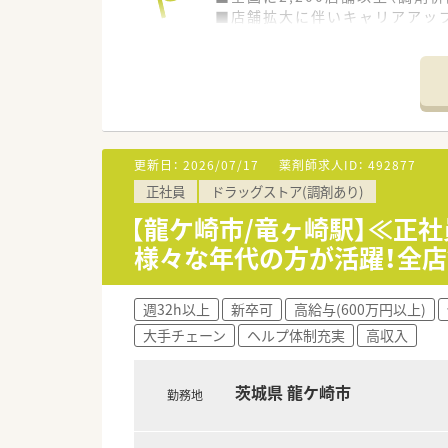
■店舗拡大に伴いキャリアアッ
■経験や勤務コースによりますが
■職種や職域に合わせ、豊富な
■薬剤師が中心の会社だからこ
■店舗拡大に伴い、エリアマネ
■在宅や教育等の専門性を活か
■その他にも、管理部門や商品
■在宅実施店舗は年々増加して
更新日：
2026/07/17
薬剤師求人ID：
492877
■育児休暇は3歳まで取得が可
正社員
ドラッグストア(調剤あり)
■年間休日が120日とワークラ
■日用品から常備薬まで、従業
【龍ケ崎市/竜ヶ崎駅】≪正
様々な年代の方が活躍！全
週32h以上
新卒可
高給与(600万円以上)
大手チェーン
ヘルプ体制充実
高収入
茨城県 龍ケ崎市
勤務地