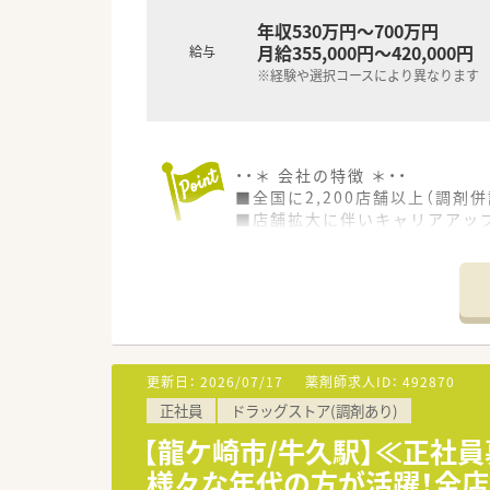
年収530万円～700万円
月給355,000円～420,000円
給与
※経験や選択コースにより異なります
・・＊ 会社の特徴 ＊・・
■全国に2,200店舗以上（調剤併
■店舗拡大に伴いキャリアアッ
■経験や勤務コースによりますが
■職種や職域に合わせ、豊富な
■薬剤師が中心の会社だからこ
■店舗拡大に伴い、エリアマネ
■在宅や教育等の専門性を活か
■その他にも、管理部門や商品
■在宅実施店舗は年々増加して
更新日：
2026/07/17
薬剤師求人ID：
492870
■育児休暇は3歳まで取得が可
正社員
ドラッグストア(調剤あり)
■年間休日が120日とワークラ
■日用品から常備薬まで、従業
【龍ケ崎市/牛久駅】≪正社
様々な年代の方が活躍！全