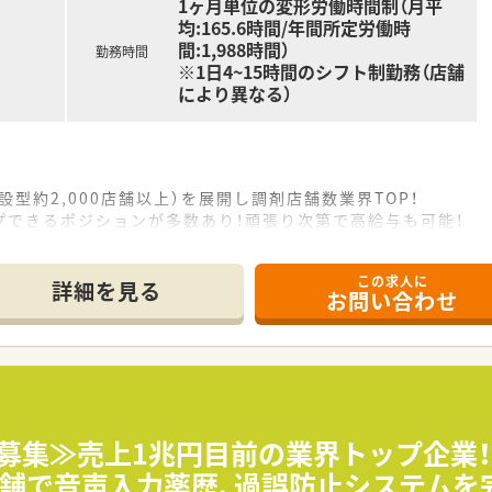
1ヶ月単位の変形労働時間制（月平
均:165.6時間/年間所定労働時
間:1,988時間）
勤務時間
※1日4~15時間のシフト制勤務（店舗
により異なる）
設型約2,000店舗以上）を展開し調剤店舗数業界TOP！
プできるポジションが多数あり！頑張り次第で高給与も可能！
、経験の少ない方でも500万前半スタートと業界TOP水準！
社内研修や外部組織と連携した研修を用意されています
この求人に
そ活躍できるキャリアパスが多種多様に用意されています。
詳細を見る
お問い合わせ
ジャーや営業部長等のマネジメントのポジションも増えます。
せるスペシャリストを目指すことも可能です。
部門等の本社スタッフなど活動領域は多種多様です。
おり、在宅医療へもしっかりと関わる事ができます。
能で、時短制度は小学5年生まで時短勤務ができるよう変更予定
イフバランスが整っています
員割引制度など嬉しいメリットもたくさんあります！
員募集≫売上1兆円目前の業界トップ企業
店舗で音声入力薬歴、過誤防止システムを