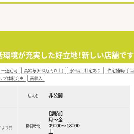
活環境が充実した好立地！新しい店舗です
車通勤可
高給与(600万円以上)
寮・借上社宅あり
住宅補助(手当
ルプ体制充実
高収入
非公開
法人名
【調剤】
月～金
09：00～18：00
勤務時間
により異
土