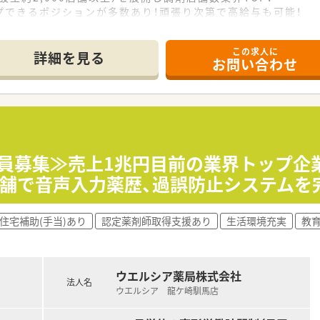
プできるポジションが多数あり！頑張り次第で高給与も可能！
、経験の少ない方でも500万前半スタートと業界TOP水準！
社内研修や外部組織と連携した研修を用意されています
この求人に
そ活躍できるキャリアパスが多種多様に用意されています。
詳細を見る
お問い合わせ
ジャーや営業部長等のマネジメントのポジションも増えます。
せるスペシャリストを目指すことも可能です。
部門等の本社スタッフなど活動領域は多種多様です。
おり、在宅医療へもしっかりと関わる事ができます。
能で、時短制度は小学5年生まで時短勤務ができるよう変更予定
イフバランスが整っています
員割引制度など嬉しいメリットもたくさんあります！
社員募集≫売上1兆円目前の業界トップ企
店舗で音声入力薬歴、過誤防止システムを
住宅補助(手当)あり
認定薬剤師取得支援あり
生活環境充実
教
ウエルシア薬局株式会社
法人名
ウエルシア 龍ケ崎馴馬店