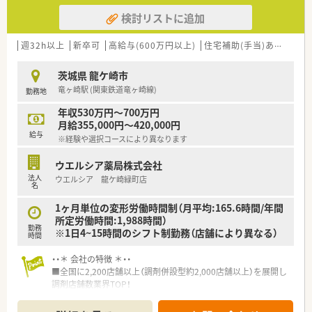
検討リストに追加
週32h以上
新卒可
高給与(600万円以上)
住宅補助(手当)あり
認定
茨城県 龍ケ崎市
竜ヶ崎駅 (関東鉄道竜ヶ崎線)
勤務地
年収530万円～700万円
月給355,000円～420,000円
給与
※経験や選択コースにより異なります
ウエルシア薬局株式会社
法人
ウエルシア 龍ケ崎緑町店
名
1ヶ月単位の変形労働時間制（月平均:165.6時間/年間
所定労働時間:1,988時間）
勤務
※1日4~15時間のシフト制勤務（店舗により異なる）
時間
・・＊ 会社の特徴 ＊・・
■全国に2,200店舗以上（調剤併設型約2,000店舗以上）を展開し
調剤店舗数業界TOP！
■店舗拡大に伴いキャリアアップできるポジションが多数あり！
頑張り次第で高給与も可能！