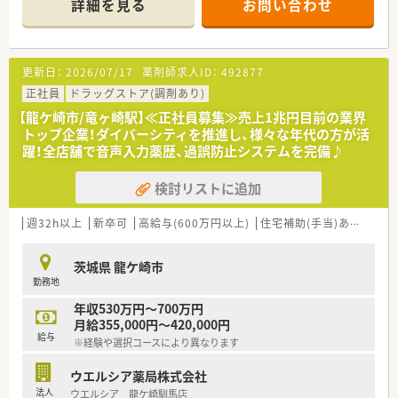
詳細を見る
お問い合わせ
■経験や勤務コースによりますが、経験の少ない方でも500万前
半スタートと業界TOP水準！
■職種や職域に合わせ、豊富な社内研修や外部組織と連携した研
修を用意されています
更新日：
2026/07/17
薬剤師求人ID：
492877
■薬剤師が中心の会社だからこそ活躍できるキャリアパスが多
種多様に用意されています。
正社員
ドラッグストア(調剤あり)
■店舗拡大に伴い、エリアマネジャーや営業部長等のマネジメン
【龍ケ崎市/竜ヶ崎駅】≪正社員募集≫売上1兆円目前の業界
トのポジションも増えます。
トップ企業！ダイバーシティを推進し、様々な年代の方が活
■在宅や教育等の専門性を活かせるスペシャリストを目指すこ
躍！全店舗で音声入力薬歴、過誤防止システムを完備♪
とも可能です。
■その他にも、管理部門や商品部門等の本社スタッフなど活動領
検討リストに追加
域は多種多様です。
■在宅実施店舗は年々増加しており、在宅医療へもしっかりと関
わる事ができます。
週32h以上
新卒可
高給与(600万円以上)
住宅補助(手当)あり
認定
■育児休暇は3歳まで取得が可能で、時短制度は小学5年生まで
時短勤務ができるよう変更予定です。
茨城県 龍ケ崎市
■年間休日が120日とワークライフバランスが整っています
勤務地
■日用品から常備薬まで、従業員割引制度など嬉しいメリットも
たくさんあります！
年収530万円～700万円
月給355,000円～420,000円
給与
※経験や選択コースにより異なります
ウエルシア薬局株式会社
法人
ウエルシア 龍ケ崎馴馬店