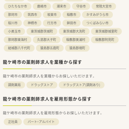
ひたちなか市
鹿嶋市
潮来市
守谷市
常陸大宮市
那珂市
筑西市
坂東市
稲敷市
かすみがうら市
桜川市
神栖市
行方市
鉾田市
つくばみらい市
小美玉市
東茨城郡茨城町
東茨城郡大洗町
東茨城郡城里町
那珂郡東海村
久慈郡大子町
稲敷郡美浦村
稲敷郡阿見町
結城郡八千代町
猿島郡五霞町
猿島郡境町
龍ケ崎市の薬剤師求人を業種から探す
龍ケ崎市の薬剤師求人を業種からお探しいただけます。
調剤薬局
ドラッグストア
ドラッグストア(調剤あり)
龍ケ崎市の薬剤師求人を雇用形態から探す
龍ケ崎市の薬剤師求人を雇用形態からお探しいただけます。
正社員
パート・アルバイト