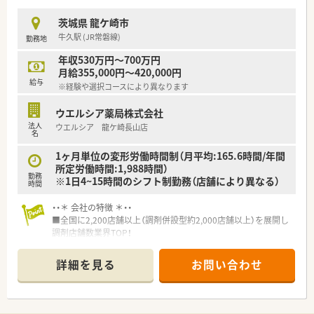
■育児休暇は3歳まで取得が可能で、時短制度は小学5年生まで
時短勤務ができるよう変更予定です。
茨城県 龍ケ崎市
■年間休日が120日とワークライフバランスが整っています
牛久駅 (JR常磐線)
勤務地
■日用品から常備薬まで、従業員割引制度など嬉しいメリットも
たくさんあります！
年収530万円～700万円
月給355,000円～420,000円
給与
※経験や選択コースにより異なります
ウエルシア薬局株式会社
法人
ウエルシア 龍ケ崎長山店
名
1ヶ月単位の変形労働時間制（月平均:165.6時間/年間
所定労働時間:1,988時間）
勤務
※1日4~15時間のシフト制勤務（店舗により異なる）
時間
・・＊ 会社の特徴 ＊・・
■全国に2,200店舗以上（調剤併設型約2,000店舗以上）を展開し
調剤店舗数業界TOP！
■店舗拡大に伴いキャリアアップできるポジションが多数あり！
頑張り次第で高給与も可能！
詳細を見る
お問い合わせ
■経験や勤務コースによりますが、経験の少ない方でも500万前
半スタートと業界TOP水準！
■職種や職域に合わせ、豊富な社内研修や外部組織と連携した研
修を用意されています