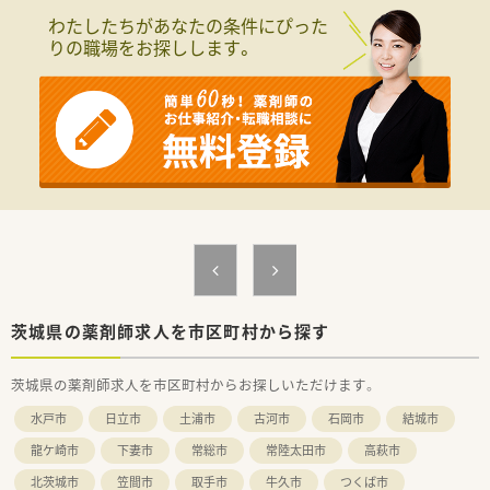
■薬剤師が中心の会社だからこそ活躍できるキャリアパスが多
わたしたちがあなたの条件にぴった
種多様に用意されています。
りの職場をお探しします。
■店舗拡大に伴い、エリアマネジャーや営業部長等のマネジメン
トのポジションも増えます。
■在宅や教育等の専門性を活かせるスペシャリストを目指すこ
とも可能です。
■その他にも、管理部門や商品部門等の本社スタッフなど活動領
域は多種多様です。
■在宅実施店舗は年々増加しており、在宅医療へもしっかりと関
わる事ができます。
■育児休暇は3歳まで取得が可能で、時短制度は小学5年生まで
時短勤務ができるよう変更予定です。
■年間休日が120日とワークライフバランスが整っています
■日用品から常備薬まで、従業員割引制度など嬉しいメリットも
たくさんあります！
茨城県の薬剤師求人を市区町村から探す
茨城県の薬剤師求人を市区町村からお探しいただけます。
水戸市
日立市
土浦市
古河市
石岡市
結城市
龍ケ崎市
下妻市
常総市
常陸太田市
高萩市
北茨城市
笠間市
取手市
牛久市
つくば市