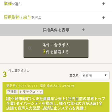
業種
を選ぶ
雇用形態 / 給与
を選ぶ
詳細条件を表示
条件に合う求人
3
件を
検索する
3
件の薬剤師求人
並び順
更新日：
2026/07/17
薬剤師求人ID：
492879
正社員
ドラッグストア
【龍ケ崎市緑町】≪正社員募集≫売上1兆円目前の業界トップ
企業！ダイバーシティを推進し、様々な年代の方が活躍！全
店舗で音声入力薬歴、過誤防止システムを完備♪