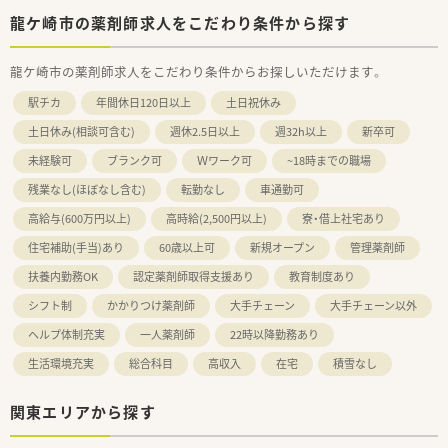
龍ケ崎市の薬剤師求人をこだわり条件から探す
龍ケ崎市の薬剤師求人をこだわり条件からお探しいただけます。
駅チカ
年間休日120日以上
土日祝休み
土日休み(相談可含む)
週休2.5日以上
週32h以上
新卒可
未経験可
ブランク可
Ｗワーク可
~18時までの職場
残業なし(ほぼなし含む)
転勤なし
車通勤可
高給与(600万円以上)
高時給(2,500円以上)
寮・借上社宅あり
住宅補助(手当)あり
60歳以上可
新規オープン
管理薬剤師
扶養内勤務OK
認定薬剤師取得支援あり
教育制度あり
シフト制
かかりつけ薬剤師
大手チェーン
大手チェーン以外
ヘルプ体制充実
一人薬剤師
22時以降勤務あり
生活環境充実
総合科目
高収入
在宅
積雪なし
関東エリアから探す