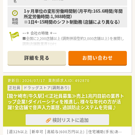
名
1ヶ月単位の変形労働時間制（月平均:165.6時間/年間
所定労働時間:1,988時間）
勤務
※1日4~15時間のシフト制勤務（店舗により異なる）
時間
・・＊ 会社の特徴 ＊・・
■全国に2,200店舗以上（調剤併設型約2,000店舗以上）を展開し
調剤店舗数業界TOP！
■店舗拡大に伴いキャリアアップできるポジションが多数あり！
頑張り次第で高給与も可能！
詳細を見る
お問い合わせ
■経験や勤務コースによりますが、経験の少ない方でも500万前
半スタートと業界TOP水準！
■職種や職域に合わせ、豊富な社内研修や外部組織と連携した研
修を用意されています
更新日：
2026/07/17
薬剤師求人ID：
492870
■薬剤師が中心の会社だからこそ活躍できるキャリアパスが多
種多様に用意されています。
正社員
ドラッグストア(調剤あり)
■店舗拡大に伴い、エリアマネジャーや営業部長等のマネジメン
【龍ケ崎市/牛久駅】≪正社員募集≫売上1兆円目前の業界ト
トのポジションも増えます。
ップ企業！ダイバーシティを推進し、様々な年代の方が活
■在宅や教育等の専門性を活かせるスペシャリストを目指すこ
躍！全店舗で音声入力薬歴、過誤防止システムを完備♪
とも可能です。
■その他にも、管理部門や商品部門等の本社スタッフなど活動領
検討リストに追加
域は多種多様です。
■在宅実施店舗は年々増加しており、在宅医療へもしっかりと関
わる事ができます。
週32h以上
新卒可
高給与(600万円以上)
住宅補助(手当)あり
認定