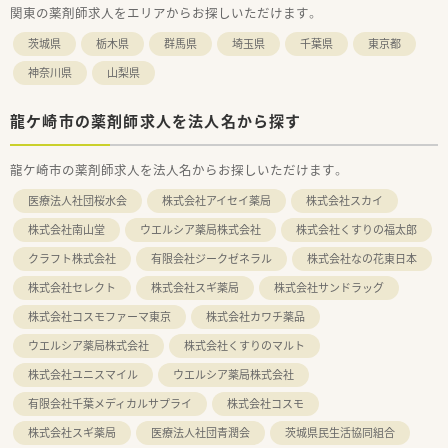
関東の薬剤師求人をエリアからお探しいただけます。
茨城県
栃木県
群馬県
埼玉県
千葉県
東京都
神奈川県
山梨県
龍ケ崎市の薬剤師求人を法人名から探す
龍ケ崎市の薬剤師求人を法人名からお探しいただけます。
医療法人社団桜水会
株式会社アイセイ薬局
株式会社スカイ
株式会社南山堂
ウエルシア薬局株式会社
株式会社くすりの福太郎
クラフト株式会社
有限会社ジークゼネラル
株式会社なの花東日本
株式会社セレクト
株式会社スギ薬局
株式会社サンドラッグ
株式会社コスモファーマ東京
株式会社カワチ薬品
ウエルシア薬局株式会社
株式会社くすりのマルト
株式会社ユニスマイル
ウエルシア薬局株式会社
有限会社千葉メディカルサプライ
株式会社コスモ
株式会社スギ薬局
医療法人社団青潤会
茨城県民生活協同組合