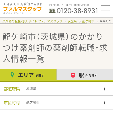
平日9：30-19：00 土日10：00-19：00
薬剤師の転職・求人サイト ファルマスタッフ
茨城県
龍ケ崎市
かかりつ
龍ケ崎市（茨城県）のかかり
つけ薬剤師
の薬剤師転職・求
人情報一覧
エリア
駅
で探す
から探す
都道府県
茨城県
市区町村
龍ケ崎市