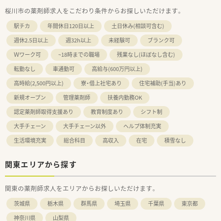
桜川市の薬剤師求人をこだわり条件からお探しいただけます。
駅チカ
年間休日120日以上
土日休み(相談可含む)
週休2.5日以上
週32h以上
未経験可
ブランク可
Ｗワーク可
~18時までの職場
残業なし(ほぼなし含む)
転勤なし
車通勤可
高給与(600万円以上)
高時給(2,500円以上)
寮・借上社宅あり
住宅補助(手当)あり
新規オープン
管理薬剤師
扶養内勤務OK
認定薬剤師取得支援あり
教育制度あり
シフト制
大手チェーン
大手チェーン以外
ヘルプ体制充実
生活環境充実
総合科目
高収入
在宅
積雪なし
関東エリアから探す
関東の薬剤師求人をエリアからお探しいただけます。
茨城県
栃木県
群馬県
埼玉県
千葉県
東京都
神奈川県
山梨県