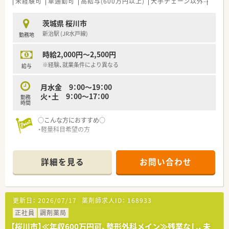
未経験可
車通勤可
高給与(600万円以上)
大手チェーン以外
高収
茨城県 桜川市
新治駅 (JR水戸線)
勤務地
時給2,000円～2,500円
※経験、就業条件により異なる
給与
月水金 9：00～19：00
火・土 9：00～17：00
勤務
時間
○こんな方におすすめ○
・軽量科目希望の方
詳細を見る
お問い合わせ
更新日：
2026/07/17
薬剤師求人ID：
168933
正社員
調剤薬局
【桜川市】≪年収600万円可、整形外科メイン≫残業なし、未