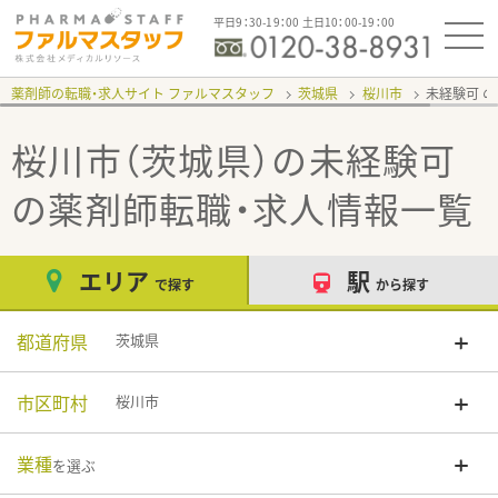
平日9：30-19：00 土日10：00-19：00
薬剤師の転職・求人サイト ファルマスタッフ
茨城県
桜川市
未経験可
桜川市（茨城県）の未経験可
の薬剤師転職・求人情報一覧
エリア
駅
で探す
から探す
都道府県
茨城県
市区町村
桜川市
業種
を選ぶ