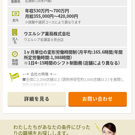
岩瀬駅 (JR水戸線)
勤務地
■年間休日が120日とワークライフバランスが整っています
■日用品から常備薬まで、従業員割引制度など嬉しいメリットも
年収530万円～700万円
たくさんあります！
月給355,000円～420,000円
給与
※経験や選択コースにより異なります
ウエルシア薬局株式会社
法人
ウエルシア岩瀬富士見台店
名
1ヶ月単位の変形労働時間制（月平均:165.6時間/年間
所定労働時間:1,988時間）
勤務
※1日4~15時間のシフト制勤務（店舗により異なる）
時間
・・＊ 会社の特徴 ＊・・
■全国に2,200店舗以上（調剤併設型約2,000店舗以上）を展開し
調剤店舗数業界TOP！
■店舗拡大に伴いキャリアアップできるポジションが多数あり！
頑張り次第で高給与も可能！
詳細を見る
お問い合わせ
■経験や勤務コースによりますが、経験の少ない方でも500万前
半スタートと業界TOP水準！
■職種や職域に合わせ、豊富な社内研修や外部組織と連携した研
修を用意されています
■薬剤師が中心の会社だからこそ活躍できるキャリアパスが多
わたしたちがあなたの条件にぴった
種多様に用意されています。
りの職場をお探しします。
■店舗拡大に伴い、エリアマネジャーや営業部長等のマネジメン