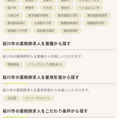
那珂市
筑西市
坂東市
稲敷市
かすみがうら市
桜川市
神栖市
行方市
鉾田市
つくばみらい市
小美玉市
東茨城郡茨城町
東茨城郡大洗町
東茨城郡城里町
那珂郡東海村
久慈郡大子町
稲敷郡美浦村
稲敷郡阿見町
結城郡八千代町
猿島郡五霞町
猿島郡境町
桜川市の薬剤師求人を業種から探す
桜川市の薬剤師求人を業種からお探しいただけます。
調剤薬局
ドラッグストア(調剤あり)
桜川市の薬剤師求人を雇用形態から探す
桜川市の薬剤師求人を雇用形態からお探しいただけます。
正社員
パート・アルバイト
桜川市の薬剤師求人をこだわり条件から探す