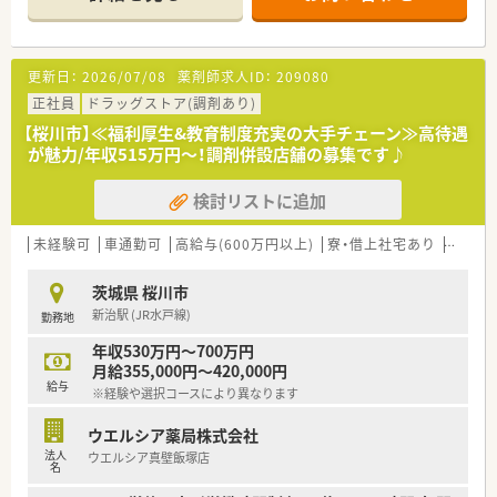
更新日：
2026/07/08
薬剤師求人ID：
209080
正社員
ドラッグストア(調剤あり)
【桜川市】≪福利厚生&教育制度充実の大手チェーン≫高待遇
が魅力/年収515万円～！調剤併設店舗の募集です♪
検討リストに追加
未経験可
車通勤可
高給与(600万円以上)
寮・借上社宅あり
教育制
茨城県 桜川市
新治駅 (JR水戸線)
勤務地
年収530万円～700万円
月給355,000円～420,000円
給与
※経験や選択コースにより異なります
ウエルシア薬局株式会社
法人
ウエルシア真壁飯塚店
名