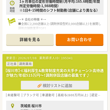
1ヶ月単位の変形労働時間制（月平均:165.6時間/年間
所定労働時間:1,988時間）
勤務
※1日4~15時間のシフト制勤務（店舗により異なる）
時間
・・＊ 会社の特徴 ＊・・
■全国に2,200店舗以上（調剤併設型約2,000店舗以上）を展開し
調剤店舗数業界TOP！
■店舗拡大に伴いキャリアアップできるポジションが多数あり！
頑張り次第で高給与も可能！
詳細を見る
お問い合わせ
■経験や勤務コースによりますが、経験の少ない方でも500万前
半スタートと業界TOP水準！
■職種や職域に合わせ、豊富な社内研修や外部組織と連携した研
修を用意されています
更新日：
2026/07/08
薬剤師求人ID：
195341
■薬剤師が中心の会社だからこそ活躍できるキャリアパスが多
種多様に用意されています。
正社員
調剤薬局
■店舗拡大に伴い、エリアマネジャーや営業部長等のマネジメン
【桜川市】≪福利厚生&教育制度充実の大手チェーン≫高待遇
トのポジションも増えます。
が魅力/年収515万円～！調剤併設店舗の募集です♪
■在宅や教育等の専門性を活かせるスペシャリストを目指すこ
とも可能です。
検討リストに追加
■その他にも、管理部門や商品部門等の本社スタッフなど活動領
域は多種多様です。
■在宅実施店舗は年々増加しており、在宅医療へもしっかりと関
未経験可
ブランク可
車通勤可
高給与(600万円以上)
認定薬剤師取得支援あり
わる事ができます。
■育児休暇は3歳まで取得が可能で、時短制度は小学5年生まで
茨城県 桜川市
時短勤務ができるよう変更予定です。