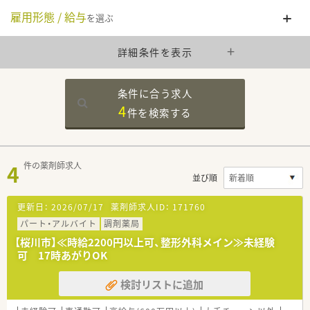
雇用形態 / 給与
を選ぶ
詳細条件を表示
条件に合う求人
4
件を
検索する
4
件の薬剤師求人
並び順
更新日：
2026/07/17
薬剤師求人ID：
171760
パート・アルバイト
調剤薬局
【桜川市】≪時給2200円以上可、整形外科メイン≫未経験
可 17時あがりOK
検討リストに追加