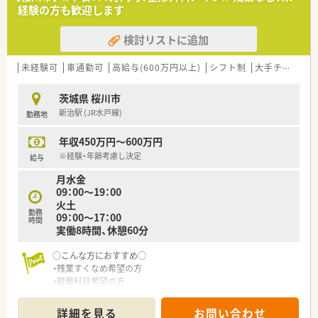
経験の方も歓迎します
検討リストに追加
未経験可
車通勤可
高給与(600万円以上)
シフト制
大手チェーン以外
茨城県 桜川市
新治駅 (JR水戸線)
勤務地
年収450万円～600万円
※経験・年齢考慮し決定
給与
月水金
09：00～19：00
火土
勤務
09：00～17：00
時間
実働8時間、休憩60分
○こんな方におすすめ○
・残業すくなめ希望の方
・軽量科目希望の方
詳細を見る
お問い合わせ