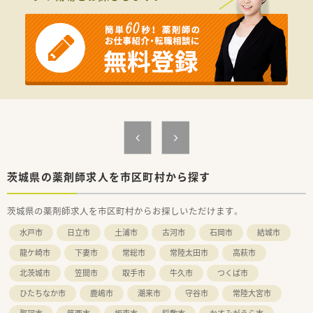
トのポジションも増えます。
■在宅や教育等の専門性を活かせるスペシャリストを目指すこ
とも可能です。
■その他にも、管理部門や商品部門等の本社スタッフなど活動領
域は多種多様です。
■在宅実施店舗は年々増加しており、在宅医療へもしっかりと関
わる事ができます。
■育児休暇は3歳まで取得が可能で、時短制度は小学5年生まで
時短勤務ができるよう変更予定です。
■年間休日が120日とワークライフバランスが整っています
■日用品から常備薬まで、従業員割引制度など嬉しいメリットも
たくさんあります！
茨城県の薬剤師求人を市区町村から探す
茨城県の薬剤師求人を市区町村からお探しいただけます。
水戸市
日立市
土浦市
古河市
石岡市
結城市
龍ケ崎市
下妻市
常総市
常陸太田市
高萩市
北茨城市
笠間市
取手市
牛久市
つくば市
ひたちなか市
鹿嶋市
潮来市
守谷市
常陸大宮市