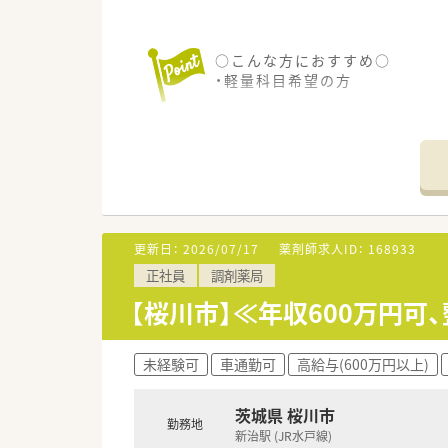
○こんな方におすすめ○
・軽量科目希望の方
更新日：
2026/07/17
薬剤師求人ID：
168933
正社員
調剤薬局
【桜川市】≪年収600万円
未経験可
車通勤可
高給与(600万円以上)
茨城県 桜川市
勤務地
新治駅 (JR水戸線)