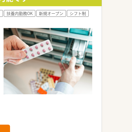
可
扶養内勤務OK
新規オープン
シフト制
。