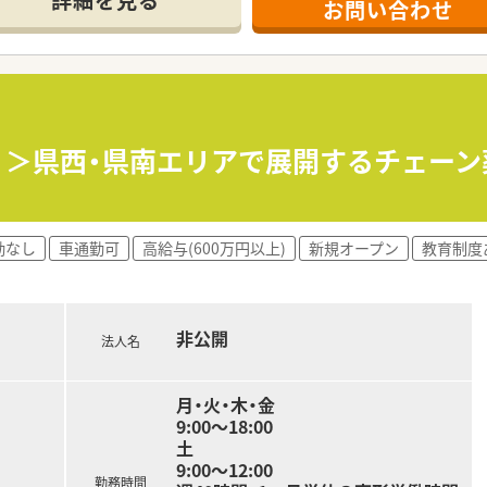
詳細を見る
お問い合わせ
より良い職場環境づくりを行っております
も行っております
、毎週ミニ健康相談会の時間を設けている店舗もあります。
師会主催のワークショップに参加しています。
局・在宅訪問薬剤管理可能薬局・災害時協力薬局・休日当番薬局
マシスト在籍しております
日♪＞県西・県南エリアで展開するチェー
勤なし
車通勤可
高給与(600万円以上)
新規オープン
教育制度
非公開
法人名
月・火・木・金
9:00～18:00
土
9:00～12:00
勤務時間