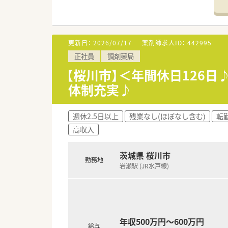
■従業員の意見にも耳を傾け、
■薬学生の受け入れ、地域活動
■年1回健康フェアを行ったり
■地域薬剤師会と連携し、薬剤
更新日：
2026/07/17
薬剤師求人ID：
442995
使用済み注射針回収事業登録薬
正社員
調剤薬局
■学校薬剤師・スポーツファー
【桜川市】＜年間休日126
体制充実♪
週休2.5日以上
残業なし(ほぼなし含む)
転
高収入
茨城県 桜川市
勤務地
岩瀬駅 (JR水戸線)
年収500万円～600万円
給与