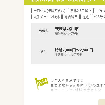
土日休み(相談可含む)
週休2.5日以上
ブラ
大手チェーン以外
総合科目
在宅
~18
茨城県 桜川市
勤務地
岩瀬駅 (JR水戸線)
時給2,000円～2,500円
給与
※経験・スキル等考慮
≪こんな薬局です≫
■岩瀬駅から徒歩約10分の立地
■クリニック、地域医療センタ
≪こんな会社です≫
■茨城県南エリアに10店舗展開