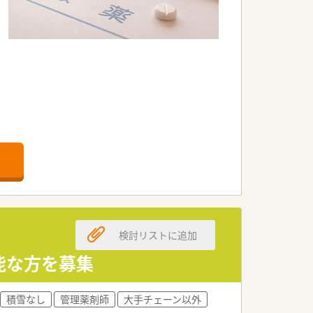
ます。
。
検討リストに追加
す。
能な方を募集
。
積雪なし
管理薬剤師
大手チェーン以外