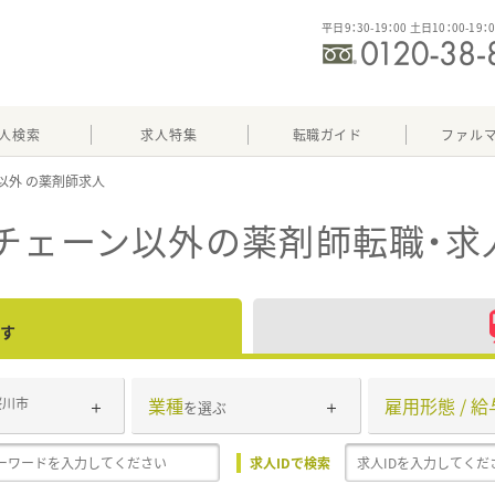
平日9：30-19：00 土日10：00-19：
人検索
求人特集
転職ガイド
ファル
以外
チェーン以外
の薬剤師転職・求
す
業種
雇用形態 / 給
桜川市
を選ぶ
求人IDで検索