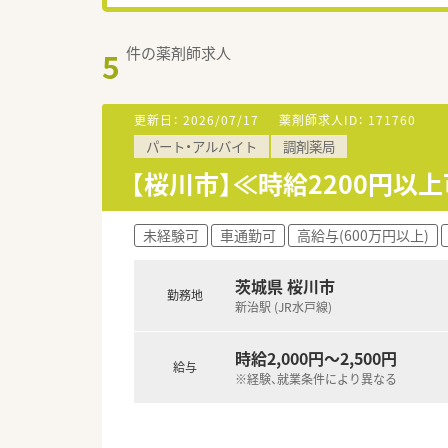
件の薬剤師求人
5
更新日：
2026/07/17
薬剤師求人ID：
171760
パート・アルバイト
調剤薬局
【桜川市】≪時給2200円以
未経験可
車通勤可
高給与(600万円以上)
茨城県 桜川市
勤務地
新治駅 (JR水戸線)
時給2,000円～2,500円
給与
※経験、就業条件により異なる