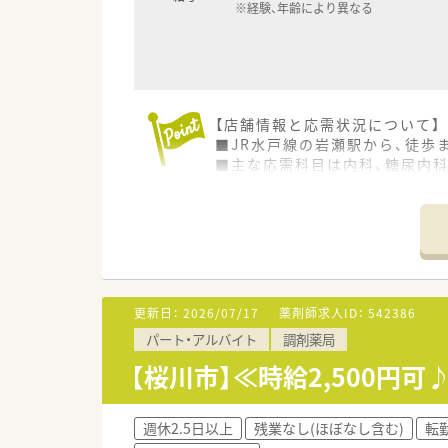
※経験、年齢により異なる
【店舗情報と応需状況について】
■JR水戸線の岩瀬駅から、徒歩
■主な応需科目は内科、糖尿内科
■1日の平均処方箋枚数は約60
【法人特徴について】
■茨城県の県南・県西エリアを中
■地域に密着した薬局経営を理
■外来調剤を基本としつつ、一
更新日：
2026/07/17
薬剤師求人ID：
542386
【職場環境と雰囲気】
パート・アルバイト
調剤薬局
■経営層との距離が近く、現場
■急なお休みが出た場合でも、
【桜川市】≪時給2,500円
■産休・育休の取得率はほぼ10
週休2.5日以上
残業なし(ほぼなし含む)
転