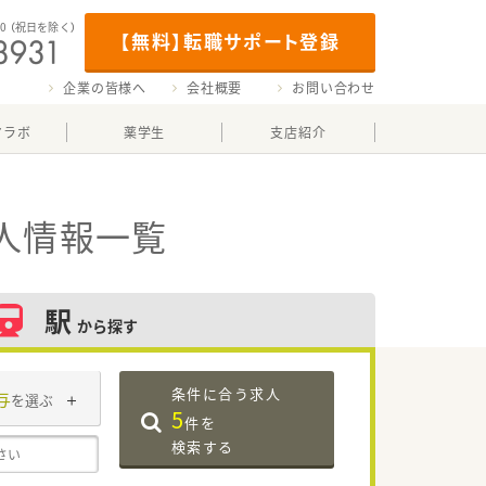
00
（祝日を除く）
【無料】転職サポート登録
企業の皆様へ
会社概要
お問い合わせ
マラボ
薬学生
支店紹介
人情報一覧
駅
から探す
条件に合う求人
与
を選ぶ
5
件を
検索する