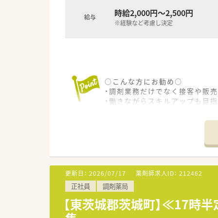
時給2,000円～2,500円
給与
※経験など考慮し決定
○こんな方にお勧め○
・調剤業務だけでなく接客や販
・働きながらスキルアップも目
・地域密着型の薬局で、地域の方
更新日：
2026/07/17
薬剤師求人ID：
212462
正社員
調剤薬局
【東茨城郡茨城町】≪17時