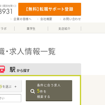
00
（祝日を除く）
【無料】転職サポート登録
企業の皆様へ
会社概要
お問い合わせ
マラボ
薬学生
支店紹介
職・求人情報一覧
駅
から探す
条件に合う求人
与
を選ぶ
5
件を
検索する