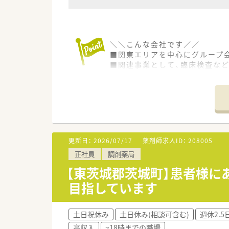
＼＼こんな会社です／／
■関東エリアを中心にグループ
■関連事業として、臨床検査な
■医療機関との関係性を重視し
■患者様から、身近な薬局とし
■各種手当・研修制度が充実し
＼＼こんな店舗です／／
■水戸駅より車で20分程のアク
■駐車場も完備で車通勤可能
更新日：
2026/07/17
薬剤師求人ID：
208005
■近くの医療センターの処方箋
正社員
調剤薬局
■様々な処方箋に対応するために2
■処方枚数は平均100枚～150枚
【東茨城郡茨城町】患者様に
■薬剤師は6名前後で対応してお
目指しています
■薬局では非常に珍しい土日休
＼＼こんな方にオススメ／／
土日祝休み
土日休み(相談可含む)
週休2.5
■専門性の高い処方内容に興味
高収入
~18時までの職場
■残業なく、定時早めに上がり