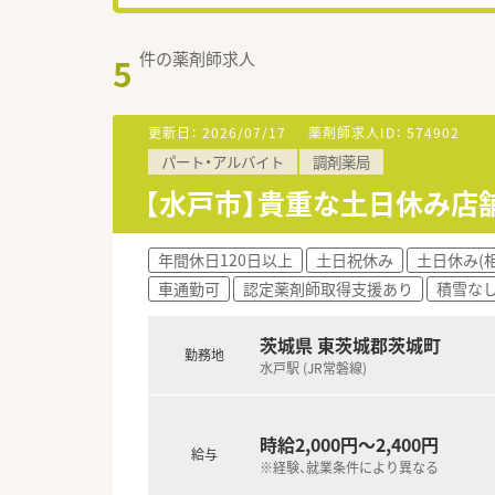
件の薬剤師求人
5
更新日：
2026/07/17
薬剤師求人ID：
574902
パート・アルバイト
調剤薬局
【水戸市】貴重な土日休み店
年間休日120日以上
土日祝休み
土日休み(
車通勤可
認定薬剤師取得支援あり
積雪な
茨城県 東茨城郡茨城町
勤務地
水戸駅 (JR常磐線)
時給2,000円～2,400円
給与
※経験、就業条件により異なる