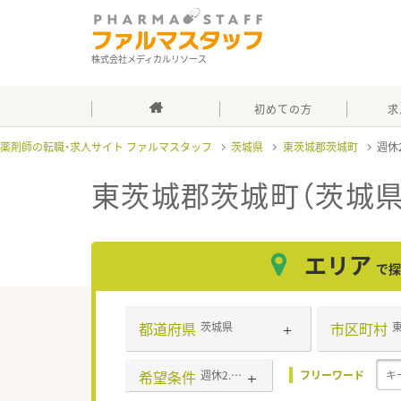
株式会社メディカルリソース
初めての方
求
薬剤師の転職・求人サイト ファルマスタッフ
茨城県
東茨城郡茨城町
週休
東茨城郡茨城町（茨城県
エリア
で探
都道府県
市区町村
茨城県
希望条件
週休2.5日以上
フリーワード