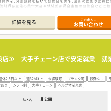
教育体制、外部講師を招いて研修会を実施、最新の医薬や医療に
本薬剤師会主催の薬学大会や地域薬剤師会主催の研修会などに積
や小児科、皮膚科、耳鼻科等多くの処方に携わる機会があり、幅
で温かい関係を築くことができます
この求人に
詳細を見る
お問い合わせ
設店≫ 大手チェーン店で安定就業 就
週休2.5日以上
週32h以上
未経験可
ブランク可
転勤なし
度あり
シフト制
大手チェーン
ヘルプ体制充実
非公開
法人名