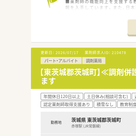
■薬剤師の職能向上を支援する
報を入手しています。また、日
■地域密着型の調剤薬局で内科
だから出来る患者さまとの身近
更新日：
2026/07/17
薬剤師求人ID：
210478
パート・アルバイト
調剤薬局
【東茨城郡茨城町】≪調剤併
ます
年間休日120日以上
土日休み(相談可含む)
認定薬剤師取得支援あり
積雪なし
教育制
茨城県 東茨城郡茨城町
勤務地
赤塚駅 (JR常磐線)