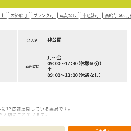
以上
未経験可
ブランク可
転勤なし
車通勤可
高給与(600万
非公開
法人名
月～金
09：00～17：30（休憩60分）
勤務時間
土
09：00～13：00（休憩なし）
心に13店舗展開している薬局です。
を大切にされています。
薬局を目指しております！
動いています。
この求人に