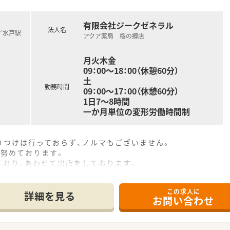
両立したい方
い方
有限会社ジークゼネラル
望したい方
法人名
)／水戸駅
アクア薬局 桜の郷店
月火木金
09：00～18：00（休憩60分）
土
勤務時間
09：00～17：00（休憩60分）
1日7～8時間
一か月単位の変形労働時間制
りつけは行っておらず、ノルマもございません。
努めております。
ており、あわせて出店をしております。
くいらっしゃいます。復帰後もご家庭の状況に併せて
この求人に
している方も多数いらっしゃいます
詳細を見る
お問い合わせ
ており、若手からベテラン層まで幅広い世代の方が活