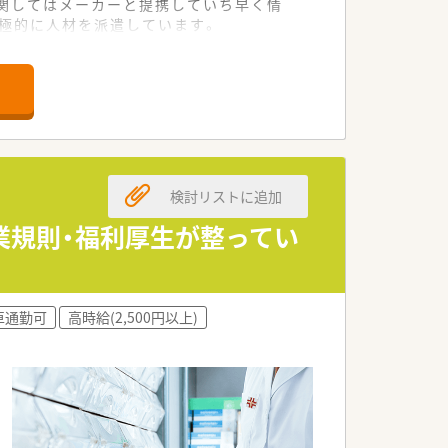
関してはメーカーと提携していち早く情
極的に人材を派遣しています。
広く知識を得る事が出来ます。地域密着
検討リストに追加
業規則・福利厚生が整ってい
車通勤可
高時給(2,500円以上)