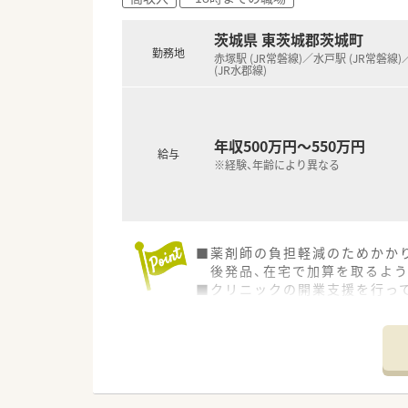
■平日勤務、趣味やご家庭との
■異動はなく腰を据えて働きた
茨城県 東茨城郡茨城町
■子育てに理解のある会社を希
勤務地
赤塚駅 (JR常磐線)／水戸駅 (JR常磐線
(JR水郡線)
年収500万円～550万円
給与
※経験、年齢により異なる
■薬剤師の負担軽減のためかか
後発品、在宅で加算を取るよう
■クリニックの開業支援を行っ
■産育休から戻られる社員も多
店舗の相談が可能です。
■離職率も低く10年以上勤務
■毎年数名づつ新卒採用も行っ
躍しています