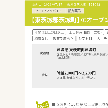
更新日：
2026/07/17
薬剤師求人ID：
198032
パート・アルバイト
調剤薬局
【東茨城郡茨城町】≪オープ
年間休日120日以上
土日休み(相談可含む)
積雪なし
教育制度あり
シフト制
大手チ
茨城県 東茨城郡茨城町
勤務地
赤塚駅 (JR常磐線)／水戸駅 (JR常磐線
(JR水郡線)
時給2,000円～2,200円
給与
※経験、就業条件により異なる
■茨城県に10店舗以上展開、現