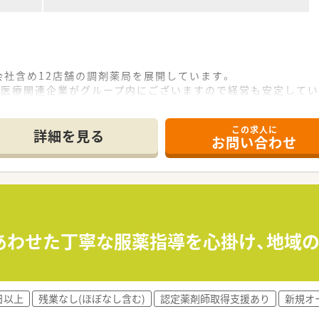
会社含め12店舗の調剤薬局を展開しています。
ど医療関連企業がグループ内にございますので経営も安定してい
、同じ店舗で長く勤めていただけるよう転居を伴う異動はござい
て親しまれるような存在を目指しています。
この求人に
ているためご経験に不安がある方もご安心ください。
詳細を見る
お問い合わせ
セス
メイン、ほぼ全科取り扱いがあります。
000～3000品目常備しています。
/日
あわせた丁寧な服薬指導を心掛け、地域
ります。
み
日以上
残業なし(ほぼなし含む)
認定薬剤師取得支援あり
新規オ
がある方
たい方