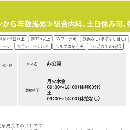
ンから年数浅め≫総合内科、土日休み可、
週休2.5日以上
週32h以上
Ｗワーク可
残業なし(ほぼなし含む)
ェーン
大手チェーン以外
ヘルプ体制充実
~18時までの職場
非公開
法人名
)／水戸駅
月火木金
09：00～18：00（休憩60分）
勤務時間
土
09：00～14：00（休憩なし）
在急成長中の会社です