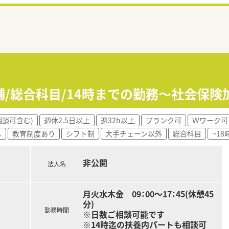
舗/総合科目/14時までの勤務～社会保険
相談可含む)
週休2.5日以上
週32h以上
ブランク可
Ｗワーク可
し
教育制度あり
シフト制
大手チェーン以外
総合科目
~1
非公開
法人名
月火水木金 09：00～17：45(休憩45
分)
勤務時間
※日数ご相談可能です
※14時迄の扶養内パートも相談可