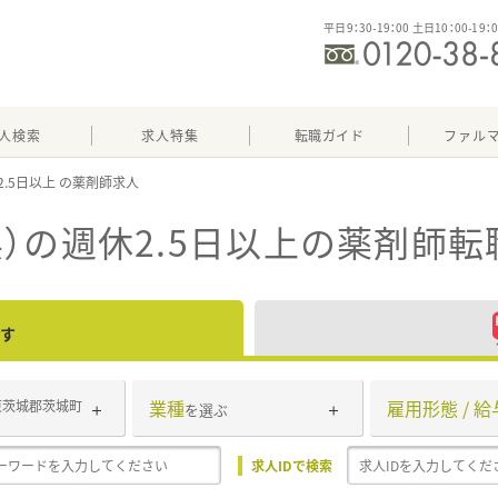
平日9：30-19：00 土日10：00-19：
人検索
求人特集
転職ガイド
ファル
2.5日以上
）の週休2.5日以上
の薬剤師転
す
業種
雇用形態 / 給
東茨城郡茨城町
を選ぶ
求人IDで検索