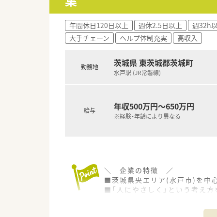
集
年間休日120日以上
週休2.5日以上
週32h
大手チェーン
ヘルプ体制充実
高収入
茨城県 東茨城郡茨城町
勤務地
水戸駅 (JR常磐線)
年収500万円～650万円
給与
※経験・年齢により異なる
＼ 企業の特徴 ／
■茨城県央エリア(水戸市)を中
■「人にやさしく」という考え方
■茨城で一番患者様に愛される
組織全体でその目標に向かって