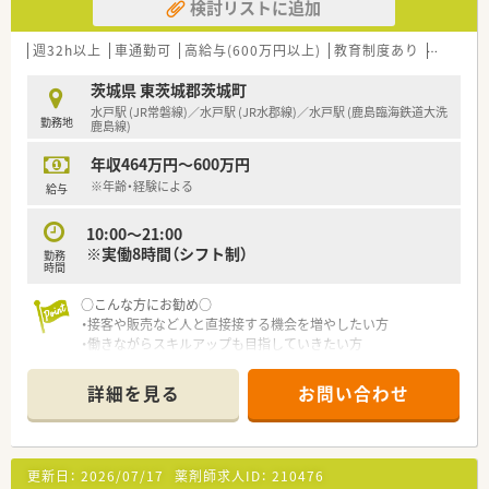
検討リストに追加
週32h以上
車通勤可
高給与(600万円以上)
教育制度あり
シフト制
茨城県 東茨城郡茨城町
水戸駅 (JR常磐線)／水戸駅 (JR水郡線)／水戸駅 (鹿島臨海鉄道大洗
勤務地
鹿島線)
年収464万円～600万円
※年齢・経験による
給与
10:00～21:00
※実働8時間（シフト制）
勤務
時間
○こんな方にお勧め○
・接客や販売など人と直接接する機会を増やしたい方
・働きながらスキルアップも目指していきたい方
・地域密着型の店舗で、地域の方々を深く接していきたい方
詳細を見る
お問い合わせ
更新日：
2026/07/17
薬剤師求人ID：
210476