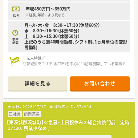
年収450万円～650万円
※経験、年齢により異なる
給与
月・火・木・金 8:30～17:30（休憩60分）
水 8:30～16:30（休憩60分）
土 8:30～15:30（休憩60分）
勤務
上記のうち週40時間勤務、シフト制、1ヵ月単位の変形
時間
労働制
＼法人特徴／
◎茨城県央エリア(水戸市)を中心に13店舗展開している薬局で
す
◎地域の方の健康的な生活に貢献することを企業理念に掲げ、
茨城県で一番患者さんに愛される会社を目指しています！
詳細を見る
お問い合わせ
＼キャリアパス／
◎複数店舗の統括や、本部勤務など、キャリアパスが多様
◎異動は相談ベースで無理な異動はありません
更新日：
2026/07/17
薬剤師求人ID：
574904
◎産育休の実績多数！時短勤務で活躍している方もたくさんいら
っしゃいます
正社員
調剤薬局
【東茨城郡茨城町】≪急募・土日祝休み≫総合病院門前 定時
＼薬局の雰囲気／
17：30、残業少なめ♪
◎社内の関係性良し！
積極的に社内交流会を開催しており、