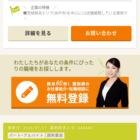
＼ 企業の特徴 ／
■茨城県央エリア(水戸市)を中心に13店舗展開している薬局で
す。
■「人にやさしく」という考え方を大切にされています。
■茨城で一番患者様に愛される薬局を目指しております！
詳細を見る
お問い合わせ
組織全体でその目標に向かって動いています。
■全国各地の就職イベントに参加しインターシップも積極的に
行っております。
その為、県外から就職する方も多く若い世代の方が多く活躍し
ています！
わたしたちがあなたの条件にぴった
りの職場をお探しします。
＼ 店舗異動について ／
■水戸市を中心に、那珂市、笠間市、ひたちなか市、日立市などに
店舗を展開。
遠方への異動もなく、腰を据えて長くご勤務頂くことが可能で
す。
＼ 社内の雰囲気 ／
■社内の関係性が非常に良い会社です。
積極的に社内交流会を開催しており、店舗の垣根を超えて組織
全体で動いています！
■社員定着率は常に90％以上超え！
更新日：
2026/07/17
薬剤師求人ID：
346880
どんな些細なことでも相談できる風土創りを徹底しているた
パート・アルバイト
調剤薬局
め、高定着率となっています。