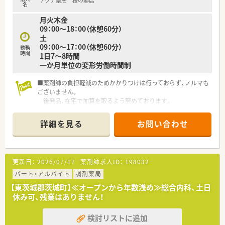
アクア薬局 桜の郷店
名
月火木金
09：00～18：00（休憩60分）
土
09：00～17：00（休憩60分）
勤務
時間
1日7～8時間
一か月単位の変形労働時間制
■薬剤師の負担軽減のためかかりつけは行っておらず、ノルマも
ございません。
後発品、在宅で加算を取るよう努めております。
■クリニックの開業支援を行っており、あわせて出店をしており
ます。
詳細を見る
お問い合わせ
■産育休から戻られる社員も多くいらっしゃいます。復帰後も
ご家庭の状況に併せて
店舗の相談が可能です。
■離職率も低く10年以上勤務している方も多数いらっしゃいま
更新日：
2026/07/17
薬剤師求人ID：
198032
す
■毎年数名づつ新卒採用も行っており、若手からベテラン層まで
パート・アルバイト
調剤薬局
幅広い世代の方が活
【東茨城郡茨城町】≪オープンから年数浅め≫総合内科、土日
躍しています
休み可、残業はありません！
検討リストに追加