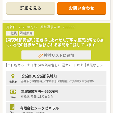
ができる調剤薬局です
詳細を見る
お問い合わせ
更新日：
2026/07/17
薬剤師求人ID：
208005
正社員
調剤薬局
【東茨城郡茨城町】患者様にあわせた丁寧な服薬指導を心掛
け、地域の皆様から信頼される薬局を目指しています
検討リストに追加
土日祝休み
土日休み(相談可含む)
週休2.5日以上
残業なし(ほぼなし含む)
茨城県 東茨城郡茨城町
赤塚駅 (JR常磐線)／水戸駅 (JR常磐線)／水戸駅 (JR水郡線)
勤務地
年収500万円～550万円
※経験、年齢により異なる
給与
有限会社ジークゼネラル
法人