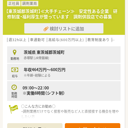
正社員
調剤薬局
【東茨城郡茨城町】≪大手チェーン≫ 安定性ある企業 研
修制度・福利厚生が整っています 調剤併設店での募集
検討リストに追加
週32h以上
車通勤可
高給与(600万円以上)
教育制度あり
シフト制
茨城県 東茨城郡茨城町
赤塚駅 (JR常磐線)
勤務地
年収464万円～600万円
※年齢・経験による
給与
09：00～22：00
※実働8時間（シフト制）
勤務
時間
○こんな方にお勧め○
・調剤業務だけでなく接客や販売など人と直接接する機会を増や
したい方
・働きながらスキルアップも目指していきたい方
・地域密着型の薬局で、地域の方々を深く接していきたい方