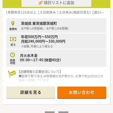
検討リストに追加
店舗の垣根を超えて組織全体で動いています！
◎上層部との距離も近く、風通しの良い会社です
定期的に経営方針発表会を開催しており、
年間休日120日以上
土日祝休み
土日休み(相談可含む)
週32h以上
社長がどんなことを考えており、
どんなことをしようとしているのかを直接聞く機会を設けてい
茨城県 東茨城郡茨城町
ます
水戸駅 (JR常磐線)／水戸駅 (JR水郡線)
勤務地
◎社員定着率も常に90％以上を超えています！
年収500万円～550万円
＼「薬局」に拘らない幅広い取り組み／
月給240,000円～330,000円
◎プロスポーツチームと提携し、地域活性化をする仕事をしたり
給与
※経験、年齢により異なる
と
活躍できるフィールドが沢山あります
月火水木金
◎全国各地の就職イベントに参加しインターシップも積極的に
09：00～17：45（休憩45分）
勤務
行っています
時間
県外から就職する方も多く若い世代の方が多く活躍しています！
【店舗情報と応需状況について】
＼充実の研修制度／
■最寄り駅であるJR常磐線の水戸駅から、お車で約20分ほどの
◎新人研修：集合研修、現場研修、フォローアップ研修、等
場所に位置しています。
◎中途研修：メンター制度、ヒアリング・カウンセリングスキル研
■近隣の医療センターを主に応需し、内科系から外科、精神科ま
修、等
でほぼ全科に対応します。
詳細を見る
お問い合わせ
薬剤師に必要な研修を用意！
■処方箋は1日100～150枚で、常時薬剤師6名と事務スタッフ6
名で分担しています。
【募集背景と求める人物像について】
■今後の更なるサービス向上を目指しており、組織体制を強化す