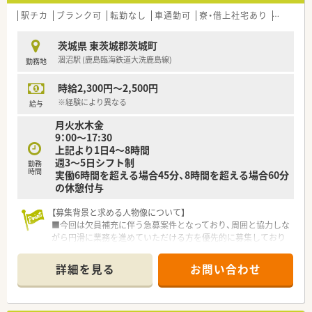
駅チカ
ブランク可
転勤なし
車通勤可
寮・借上社宅あり
積雪なし
茨城県 東茨城郡茨城町
涸沼駅 (鹿島臨海鉄道大洗鹿島線)
勤務地
時給2,300円～2,500円
※経験により異なる
給与
月火水木金
9：00～17:30
上記より1日4～8時間
週3～5日シフト制
勤務
時間
実働6時間を超える場合45分、8時間を超える場合60分
の休憩付与
【募集背景と求める人物像について】
■今回は欠員補充に伴う急募案件となっており、周囲と協力しな
がら円滑に業務を進めていただける方を優先的に募集しており
ます。
■調剤業務の経験の有無は問いませんので、基礎からしっかり学
詳細を見る
お問い合わせ
びたい新卒の方やブランクがある方も意欲があれば大歓迎で
す。
■地域医療の担い手として患者様に有益なサービスを提供した