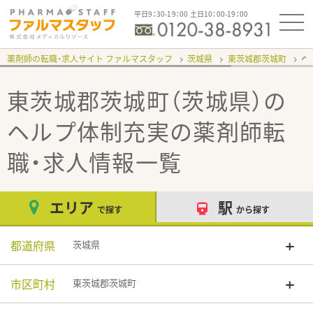
平日9：30-19：00 土日10：00-19：00
薬剤師の転職・求人サイト ファルマスタッフ
茨城県
東茨城郡茨城町
ヘ
東茨城郡茨城町（茨城県）の
ヘルプ体制充実
の薬剤師転
職・求人情報一覧
エリア
駅
で探す
から探す
都道府県
茨城県
市区町村
東茨城郡茨城町