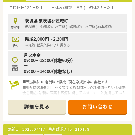
年間休日120日以上
土日休み(相談可含む)
週休2.5日以上
週32h以
茨城県 東茨城郡茨城町
赤塚駅 (JR常磐線)／水戸駅 (JR常磐線)／水戸駅 (JR水郡線)
勤務地
時給2,000円～2,200円
※経験、就業条件により異なる
給与
月火木金
09：00～18：00（休憩60分）
土
勤務
時間
09：00～14：00（休憩なし）
■茨城県に10店舗以上展開、現在急成長中の会社です
■薬剤師の職能向上を支援する教育体制、外部講師を招いて研修
会を実施、最新の医薬や医療に関してはメーカーと提携していち
早く情報を入手しています。また、日本薬剤師会主催の薬学大会
や地域薬剤師会主催の研修会などに積極的に人材を派遣してい
詳細を見る
お問い合わせ
ます。
■地域密着型の調剤薬局で内科や小児科、皮膚科、耳鼻科等多く
の処方に携わる機会があり、幅広く知識を得る事が出来ます。地
域密着だから出来る患者さまとの身近で温かい関係を築くこと
更新日：
2026/07/17
薬剤師求人ID：
210478
ができます