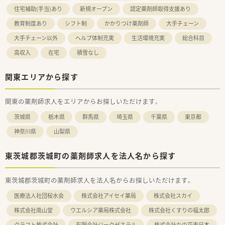
住宅補助(手当)あり
新規オープン
認定薬剤師取得支援あり
教育制度あり
シフト制
かかりつけ薬剤師
大手チェーン
大手チェーン以外
ヘルプ体制充実
生活環境充実
総合科目
高収入
在宅
積雪なし
関東エリアから探す
関東の薬剤師求人をエリアからお探しいただけます。
茨城県
栃木県
群馬県
埼玉県
千葉県
東京都
神奈川県
山梨県
東茨城郡茨城町の薬剤師求人を法人名から探す
東茨城郡茨城町の薬剤師求人を法人名からお探しいただけます。
医療法人社団桜水会
株式会社アイセイ薬局
株式会社スカイ
株式会社南山堂
ウエルシア薬局株式会社
株式会社くすりの福太郎
クラフト株式会社
有限会社ジークゼネラル
株式会社なの花東日本