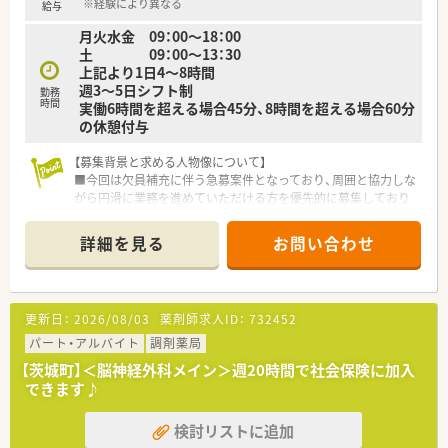
※経験により異なる
給与
月火水金 09：00～18：00
土 09：00～13：30
上記より1日4～8時間
週3～5日シフト制
勤務
時間
実働6時間を超える場合45分、8時間を超える場合60分
の休憩付与
【募集背景と求める人物像について】
■今回は欠員補充に伴う急募案件となっており、周囲と協力しな
がら円滑に業務を進めていただける方を優先的に募集しており
ます。
■調剤業務の経験の有無は問いませんので、基礎からしっかり学
詳細を見る
お問い合わせ
びたい新卒の方やブランクがある方も意欲があれば大歓迎で
す。
■地域医療の担い手として患者様に有益なサービスを提供した
いという、高いホスピタリティをお持ちの薬剤師様を求めていま
更新日：
2026/08/03
薬剤師求人ID：
732452
す。
パート・アルバイト
調剤薬局
【茨城町】＜脳神経外科メイン＞週20時間で社会保険に加入
できます♪
検討リストに追加