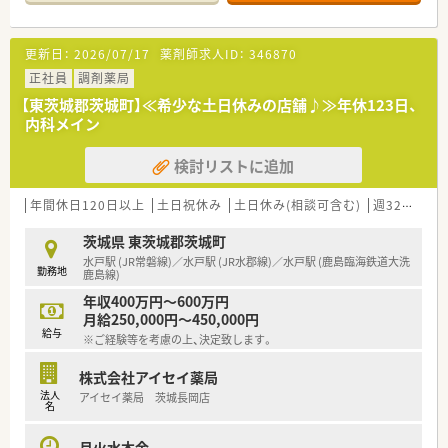
い為、安心して勤務ができるメリットもあります。
■年間休日120日以上、有給取得推奨！産休育休から復帰される
方がほとんどで長く勤められる環境です
更新日：
2026/07/17
薬剤師求人ID：
346870
正社員
調剤薬局
【東茨城郡茨城町】≪希少な土日休みの店舗♪≫年休123日、
内科メイン
検討リストに追加
年間休日120日以上
土日祝休み
土日休み(相談可含む)
週32h以上
茨城県 東茨城郡茨城町
水戸駅 (JR常磐線)／水戸駅 (JR水郡線)／水戸駅 (鹿島臨海鉄道大洗
勤務地
鹿島線)
年収400万円～600万円
月給250,000円～450,000円
給与
※ご経験等を考慮の上、決定致します。
株式会社アイセイ薬局
法人
アイセイ薬局 茨城長岡店
名
月火水木金