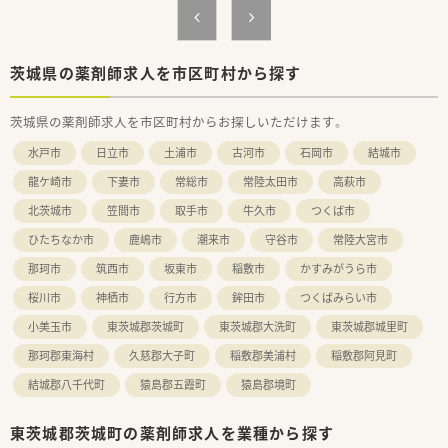
るための増員募集です。
■専門性の高い処方箋に意欲的に取り組み、薬剤師として知識を
深めたい方を求めます。
■仕事と私生活の調和を図り、メリハリをつけて働きたいという
茨城県の薬剤師求人を市区町村から探す
方に最適な環境です。
茨城県の薬剤師求人を市区町村からお探しいただけます。
【求人情報について】
■薬剤師の正社員求人では大変希少な、完全週休2日制の土日祝
水戸市
日立市
土浦市
古河市
石岡市
結城市
休みが魅力です。
■これまでのご経験やスキルを十分に考慮し、年収500万円～
龍ケ崎市
下妻市
常総市
常陸太田市
高萩市
550万円を提示します。
北茨城市
笠間市
取手市
牛久市
つくば市
■住宅手当や家族手当、退職金制度など、生活を支える福利厚生
が整っています。
ひたちなか市
鹿嶋市
潮来市
守谷市
常陸大宮市
【職場環境と雰囲気】
那珂市
筑西市
坂東市
稲敷市
かすみがうら市
■常時6名の薬剤師が勤務しており、お互いに協力し合えるサポ
桜川市
神栖市
行方市
鉾田市
つくばみらい市
ート体制が整っています。
■事務スタッフも6名と手厚く在籍しており、調剤補助などで薬
小美玉市
東茨城郡茨城町
東茨城郡大洗町
東茨城郡城里町
剤師の業務を支えます。
那珂郡東海村
久慈郡大子町
稲敷郡美浦村
稲敷郡阿見町
■患者様から身近な薬局として親しまれる、地域に密着した温か
い薬局を目指しています。
結城郡八千代町
猿島郡五霞町
猿島郡境町
東茨城郡茨城町の薬剤師求人を業種から探す