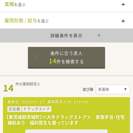
業種
を選ぶ
雇用形態 / 給与
を選ぶ
詳細条件を表示
条件に合う求人
14
件を
検索する
14
件の薬剤師求人
並び順
更新日：
2026/07/17
薬剤師求人ID：
210790
正社員
ドラッグストア
【東茨城郡茨城町】≪大手ドラッグストア≫ 家族手当・住宅
補助あり 福利厚生も整っています