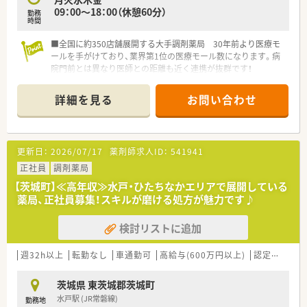
09：00～18：00（休憩60分）
勤務
時間
■全国に約350店舗展開する大手調剤薬局 30年前より医療モ
ールを手がけており、業界第1位の医療モール数になります。病
院門前とは異なり医師との距離も近く連携が抜群です！
■自動監査システムや自動混注器などの最新技術を店舗へ順次
導入しています。薬剤師の業務負担を減らし、患者様の服薬管
詳細を見る
お問い合わせ
理・指導へより注力できる体制を整えています。過誤の心配が無
い為、安心して勤務ができるメリットもあります。
■年間休日120日以上、有給取得推奨！産休育休から復帰される
方がほとんどで長く勤められる環境です
更新日：
2026/07/17
薬剤師求人ID：
541941
正社員
調剤薬局
【茨城町】≪高年収≫水戸・ひたちなかエリアで展開している
薬局、正社員募集！スキルが磨ける処方が魅力です♪
検討リストに追加
週32h以上
転勤なし
車通勤可
高給与(600万円以上)
認定薬剤師取得支援あり
茨城県 東茨城郡茨城町
水戸駅 (JR常磐線)
勤務地