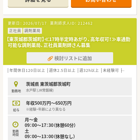
更新日：
2026/07/17
薬剤師求人ID：
212462
正社員
調剤薬局
【東茨城郡茨城町】≪17時半定時あがり、高年収可！≫車通勤
可能な調剤薬局、正社員薬剤師さん募集
検討リストに追加
年間休日120日以上
週休2.5日以上
週32h以上
未経験可
ブランク
茨城県 東茨城郡茨城町
水戸駅 (JR常磐線)
勤務地
年収500万円～650万円
※経験・年齢により異なる
給与
月～金
09：00～17：30（休憩60分）
土
勤務
時間
09：00～13：00（休憩なし）