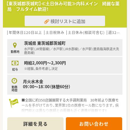
■TOPとの距離も近く、風通しの良い会社です。
【東茨城郡茨城町】≪土日休み可能≫内科メイン 綺麗な薬
定期的に経営方針発表会を開催しており、
局 フルタイム歓迎！
社長がどんなことをしようとしているのかを直接聞く機会を
設けております。
検討リストに追加
＼ 研修について ／
年間休日120日以上
土日祝休み
土日休み(相談可含む)
週32h以上
■集合研修、現場研修、メンター制度、ヒアリングスキル研修、
カウンセリングスキル研修、バイタルチェック研修など様々な
茨城県 東茨城郡茨城町
研修がございます！
水戸駅 (JR常磐線)／水戸駅 (JR水郡線)／水戸駅 (鹿島臨海鉄道大洗
日々の業務だけでなく、勉強できる環境も豊富に準備されてい
勤務地
鹿島線)
ます。
時給2,000円～2,300円
＼ 店舗の特徴 ／
※経験、条件考慮し決定
給与
■近隣の精神科病院からメインで応需しています。
■嬉しい17時半あがり♪
月火水木金
09：00～18：00（休憩60分）
勤務
時間
■全国に約350店舗展開する大手調剤薬局 30年前より医療モ
ールを手がけており、業界第1位の医療モール数になります。病
院門前とは異なり医師との距離も近く連携が抜群です！
■自動監査システムや自動混注器などの最新技術を店舗へ順次
導入しています。薬剤師の業務負担を減らし、患者様の服薬管
詳細を見る
お問い合わせ
理・指導へより注力できる体制を整えています。過誤の心配が無