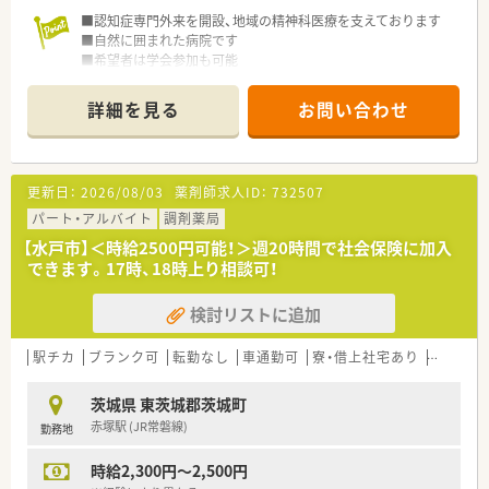
■認知症専門外来を開設、地域の精神科医療を支えております
■自然に囲まれた病院です
■希望者は学会参加も可能
詳細を見る
お問い合わせ
更新日：
2026/08/03
薬剤師求人ID：
732507
パート・アルバイト
調剤薬局
【水戸市】＜時給2500円可能！＞週20時間で社会保険に加入
できます。17時、18時上り相談可！
検討リストに追加
駅チカ
ブランク可
転勤なし
車通勤可
寮・借上社宅あり
積雪なし
茨城県 東茨城郡茨城町
赤塚駅 (JR常磐線)
勤務地
時給2,300円～2,500円