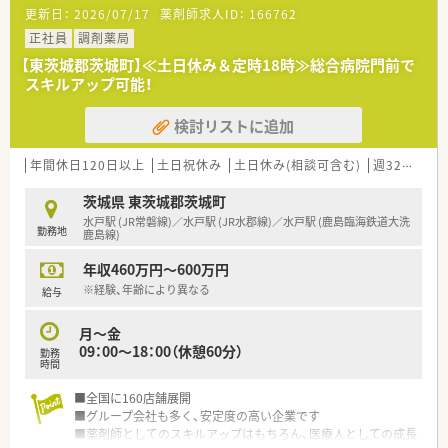
いという、高いホスピタリティをお持ちの薬剤師様を求めていま
更新日：
2026/07/17
薬剤師求人ID：
166762
す。
正社員
調剤薬局
【東茨城郡茨城町】≪土日休み＆定時18時≫総合病院門前で
スキルアップ可能！
検討リストに追加
年間休日120日以上
土日祝休み
土日休み(相談可含む)
週32h以上
茨城県 東茨城郡茨城町
水戸駅 (JR常磐線)／水戸駅 (JR水郡線)／水戸駅 (鹿島臨海鉄道大洗
勤務地
鹿島線)
年収460万円～600万円
※経験、年齢により異なる
給与
月～金
09：00～18：00（休憩60分）
勤務
時間
■全国に160店舗展開
■グループ会社も多く、安定度の高い企業です
■薬剤師としてのスキルアップはもちろん、医療人としての成長