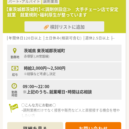
パート・アルバイト
調剤薬局
【東茨城郡茨城町】≪調剤併設店≫ 大手チェーン店で安定
就業 就業規則・福利厚生が整っています
検討リストに追加
年間休日120日以上
土日休み(相談可含む)
週休2.5日以上
週32h以
茨城県 東茨城郡茨城町
赤塚駅 (JR常磐線)
勤務地
時給2,000円～2,500円
※経験など考慮し決定
給与
09：00～22：00
※上記のうち、就業曜日・時間は応相談
勤務
時間
○こんな方にお勧め○
・調剤業務だけでなく接客や販売など人と直接接する機会を増や
したい方
・働きながらスキルアップも目指していきたい方
・地域密着型の薬局で、地域の方々を深く接していきたい方
詳細を見る
お問い合わせ