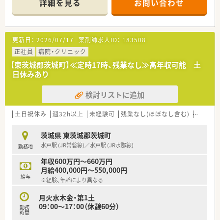
詳細を見る
お問い合わせ
更新日：
2026/07/17
薬剤師求人ID：
183508
正社員
病院・クリニック
【東茨城郡茨城町】≪定時17時、残業なし≫高年収可能 土
日休みあり
検討リストに追加
土日祝休み
週32h以上
未経験可
残業なし(ほぼなし含む)
転勤な
茨城県 東茨城郡茨城町
水戸駅 (JR常磐線)／水戸駅 (JR水郡線)
勤務地
年収600万円～660万円
月給400,000円～550,000円
給与
※経験、年齢により異なる
月火水木金・第1土
09：00～17：00（休憩60分）
勤務
時間