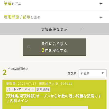
業種
を選ぶ
雇用形態 / 給与
を選ぶ
詳細条件を表示
条件に合う求人
2
件を
検索する
2
件の薬剤師求人
並び順
更新日：
2026/07/17
薬剤師求人ID：
596911
パート・アルバイト
調剤薬局
【茨城県/東茨城郡】オープンから年数の浅い綺麗な薬局です
♪内科メイン