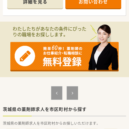
詳細を見る
お問い合わせ
【店舗情報と応需状況について】
■最寄り駅の赤塚駅から車で15分ほどの距離に位置しており、
マイカー通勤ができるため毎日の移動が大変便利です。
■近隣のクリニックから内科、消化器科、外科、整形外科などの
処方箋を1日あたり約80枚応需しています。
わたしたちがあなたの条件にぴった
■特定のクリニックに加えて在宅業務も実施しており、地域医療
りの職場をお探しします。
に深く貢献できる多様な応需状況が特徴です。
【募集背景と求める人物像について】
■今回は欠員補充による募集となっており、即戦力として活躍し
ていただける調剤経験者の方を求めています。
■患者様の笑顔が見える丁寧な対応を心がけており、周囲と円滑
なコミュニケーションが取れる方を歓迎します。
■入社時期の相談が可能で
【法人特徴について】
■福島県を基点にグループ全体で全国に200店舗以上の調剤薬
局を展開しており、安定した経営基盤を誇ります。
■調剤薬局だけでなく介護施設の運営も行うなど、幅広い分野か
ら地域医療と福祉を支えている企業です。
■地域包括ケアを重要なテーマに掲げており、在宅医療や多職種
茨城県の薬剤師求人を市区町村から探す
連携といった先進的な取り組みを行っています。
茨城県の薬剤師求人を市区町村からお探しいただけます。