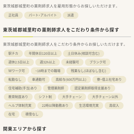
東茨城郡城里町の薬剤師求人を雇用形態からお探しいただけます。
正社員
パート・アルバイト
派遣
東茨城郡城里町の薬剤師求人をこだわり条件から探す
東茨城郡城里町の薬剤師求人をこだわり条件からお探しいただけます。
駅チカ
年間休日120日以上
土日休み(相談可含む)
週休2.5日以上
週32h以上
未経験可
ブランク可
Ｗワーク可
~18時までの職場
残業なし(ほぼなし含む)
転勤なし
車通勤可
高給与(600万円以上)
寮・借上社宅あり
住宅補助(手当)あり
管理薬剤師
認定薬剤師取得支援あり
教育制度あり
シフト制
大手チェーン
大手チェーン以外
ヘルプ体制充実
22時以降勤務あり
生活環境充実
高収入
在宅
積雪なし
関東エリアから探す