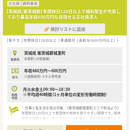
■会社として、希望休・有給休暇をきちんと取得できる仕組みづ
正社員
調剤薬局
くりを行っています。
【茨城県/東茨城郡】年間休日120日以上で福利厚生が充実し
■産休・育休の取得実績多数アリ。結婚に伴う転居に際しても、
ており最高年収650万円も目指せる正社員求人
退職することなく続けている方が多くいらっしゃいます。
検討リストに追加
＜研修制度が充実しています＞
■社員全体研修、新入社員研修、フォロー研修、年次毎研修、海外
研修などキャリアに応じて充実の研修制度がございます。
駅チカ
年間休日120日以上
車通勤可
高給与(600万円以上)
管理薬
■定期勉強会も開催しており、各種学会への参加も可能。キャリ
ア志向の方にオススメです。
茨城県 東茨城郡城里町
■認定薬剤師取得を推進しており、取得される場合には会社から
赤塚駅 (JR常磐線)
勤務地
補助が出ます。
年収480万円～600万円
※経験者例・スキル等考慮
給与
月火水金土09：00～18：30
※平均週40時間（1ヶ月単位の変形労働時間制）
勤務
時間
＼仕事と私生活を両立可能／（東茨城郡城里町エリア担当より）
年間休日120日以上で希望休や有休を取りやすい環境です。産休
育休の実績も多く、ライフステージの変化に合わせ正社員として
長く安定して働けますよ。