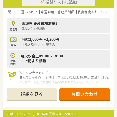
検討リストに追加
駅チカ
週32h以上
車通勤可
管理薬剤師
教育制度あり
シフト制
茨城県 東茨城郡城里町
赤塚駅 (JR常磐線)
勤務地
時給2,000円～2,200円
※経験者例・スキル等考慮
給与
月火水金土09：00～18：30
※上記より相談
勤務
時間
＼こんな会社です／
■福島県を中心に、山形県、宮城県、栃木県、群馬県、茨城県、北海
道、神奈川県にて約200店舗の調剤薬局を運営しています。
■調剤薬局以外にも介護施設の運営を行うなど、幅広い分野から
地域医療・福祉を支えています。
詳細を見る
お問い合わせ
■幅広い医療分野で充実したキャリアが積めます。「地域包括ケ
ア」を重要なテーマとしており、在宅医療や多職種連携にも携わ
れます。
更新日：
2026/06/18
薬剤師求人ID：
596910
＜フォロー体制◎＞