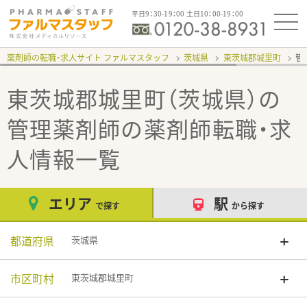
平日9：30-19：00 土日10：00-19：00
薬剤師の転職・求人サイト ファルマスタッフ
茨城県
東茨城郡城里町
管
東茨城郡城里町（茨城県）の
管理薬剤師
の薬剤師転職・求
人情報一覧
エリア
駅
で探す
から探す
都道府県
茨城県
市区町村
東茨城郡城里町