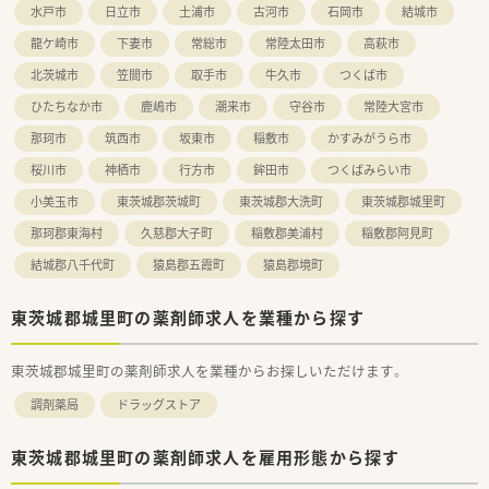
水戸市
日立市
土浦市
古河市
石岡市
結城市
龍ケ崎市
下妻市
常総市
常陸太田市
高萩市
北茨城市
笠間市
取手市
牛久市
つくば市
ひたちなか市
鹿嶋市
潮来市
守谷市
常陸大宮市
那珂市
筑西市
坂東市
稲敷市
かすみがうら市
桜川市
神栖市
行方市
鉾田市
つくばみらい市
小美玉市
東茨城郡茨城町
東茨城郡大洗町
東茨城郡城里町
那珂郡東海村
久慈郡大子町
稲敷郡美浦村
稲敷郡阿見町
結城郡八千代町
猿島郡五霞町
猿島郡境町
東茨城郡城里町の薬剤師求人を業種から探す
東茨城郡城里町の薬剤師求人を業種からお探しいただけます。
調剤薬局
ドラッグストア
東茨城郡城里町の薬剤師求人を雇用形態から探す