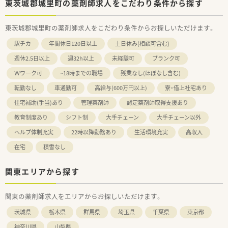
東茨城郡城里町の薬剤師求人をこだわり条件から探す
東茨城郡城里町の薬剤師求人をこだわり条件からお探しいただけます。
駅チカ
年間休日120日以上
土日休み(相談可含む)
週休2.5日以上
週32h以上
未経験可
ブランク可
Ｗワーク可
~18時までの職場
残業なし(ほぼなし含む)
転勤なし
車通勤可
高給与(600万円以上)
寮・借上社宅あり
住宅補助(手当)あり
管理薬剤師
認定薬剤師取得支援あり
教育制度あり
シフト制
大手チェーン
大手チェーン以外
ヘルプ体制充実
22時以降勤務あり
生活環境充実
高収入
在宅
積雪なし
関東エリアから探す
関東の薬剤師求人をエリアからお探しいただけます。
茨城県
栃木県
群馬県
埼玉県
千葉県
東京都
神奈川県
山梨県