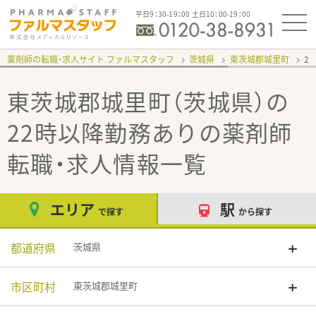
平日9：30-19：00 土日10：00-19：00
薬剤師の転職・求人サイト ファルマスタッフ
茨城県
東茨城郡城里町
2
東茨城郡城里町（茨城県）の
22時以降勤務あり
の薬剤師
転職・求人情報一覧
エリア
駅
で探す
から探す
都道府県
茨城県
市区町村
東茨城郡城里町