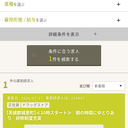
業種
を選ぶ
雇用形態 / 給与
を選ぶ
詳細条件を表示
条件に合う求人
1
件を
検索する
1
件の薬剤師求人
並び順
更新日：
2026/07/17
薬剤師求人ID：
210907
正社員
ドラッグストア
【茨城郡城里町】≪10時スタート≫ 朝の時間にゆとりあ
り 研修制度充実