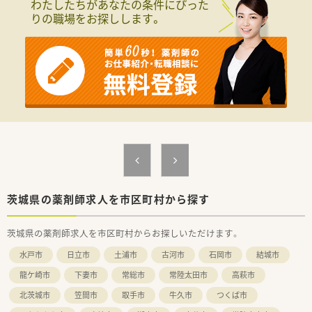
わたしたちがあなたの条件にぴった
りの職場をお探しします。
茨城県の薬剤師求人を市区町村から探す
茨城県の薬剤師求人を市区町村からお探しいただけます。
水戸市
日立市
土浦市
古河市
石岡市
結城市
龍ケ崎市
下妻市
常総市
常陸太田市
高萩市
北茨城市
笠間市
取手市
牛久市
つくば市