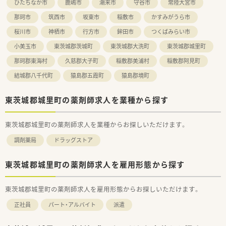
ひたちなか市
鹿嶋市
潮来市
守谷市
常陸大宮市
那珂市
筑西市
坂東市
稲敷市
かすみがうら市
桜川市
神栖市
行方市
鉾田市
つくばみらい市
小美玉市
東茨城郡茨城町
東茨城郡大洗町
東茨城郡城里町
那珂郡東海村
久慈郡大子町
稲敷郡美浦村
稲敷郡阿見町
結城郡八千代町
猿島郡五霞町
猿島郡境町
東茨城郡城里町の薬剤師求人を業種から探す
東茨城郡城里町の薬剤師求人を業種からお探しいただけます。
調剤薬局
ドラッグストア
東茨城郡城里町の薬剤師求人を雇用形態から探す
東茨城郡城里町の薬剤師求人を雇用形態からお探しいただけます。
正社員
パート・アルバイト
派遣