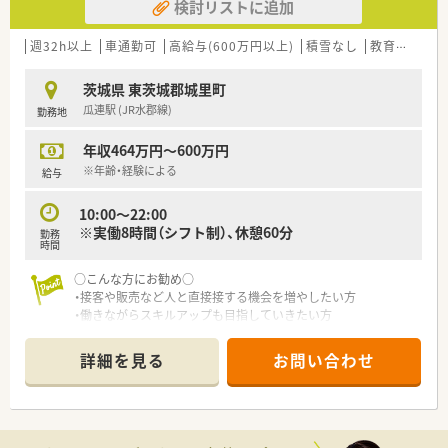
検討リストに追加
週32h以上
車通勤可
高給与(600万円以上)
積雪なし
教育制度あり
茨城県 東茨城郡城里町
瓜連駅 (JR水郡線)
勤務地
年収464万円～600万円
※年齢・経験による
給与
10:00～22:00
※実働8時間（シフト制）、休憩60分
勤務
時間
○こんな方にお勧め○
・接客や販売など人と直接接する機会を増やしたい方
・働きながらスキルアップも目指していきたい方
・地域密着型の店舗で、地域の方々を深く接していきたい方
詳細を見る
お問い合わせ