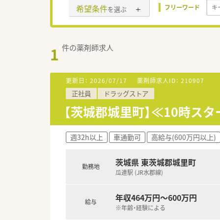
希望条件
フリーワード
を選ぶ
件の薬剤師求人
1
更新日：
2026/07/17
薬剤師求人ID：
210907
正社員
ドラッグストア
【茨城郡城里町】≪10時
週32h以上
車通勤可
高給与(600万円以上)
茨城県 東茨城郡城里町
勤務地
瓜連駅 (JR水郡線)
年収464万円～600万円
給与
※年齢・経験による