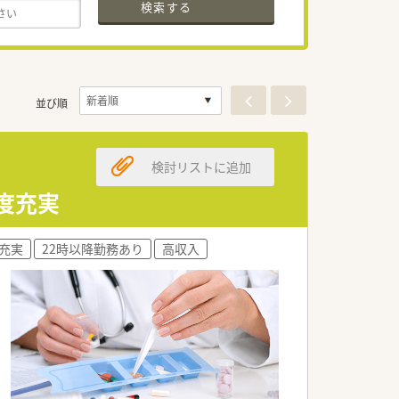
検索する
並び順
検討リストに追加
制度充実
充実
22時以降勤務あり
高収入