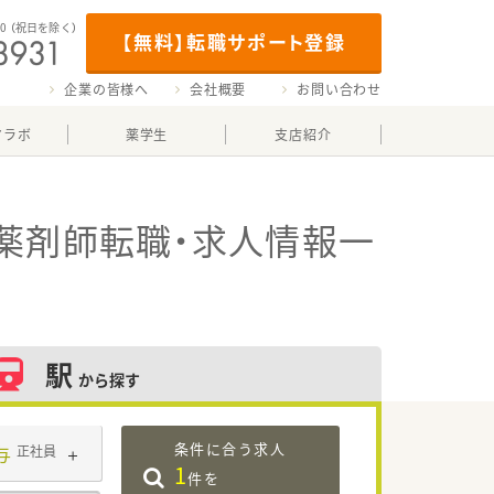
00
（祝日を除く）
【無料】転職サポート登録
企業の皆様へ
会社概要
お問い合わせ
マラボ
薬学生
支店紹介
薬剤師転職・求人情報一
駅
から探す
条件に合う求人
与
正社員
1
件を