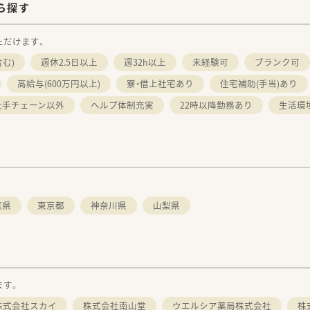
ら探す
ただけます。
む)
週休2.5日以上
週32h以上
未経験可
ブランク可
高給与(600万円以上)
寮・借上社宅あり
住宅補助(手当)あり
大手チェーン以外
ヘルプ体制充実
22時以降勤務あり
生活環
葉県
東京都
神奈川県
山梨県
ます。
株式会社スカイ
株式会社南山堂
ウエルシア薬局株式会社
株