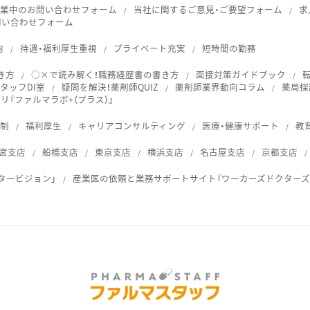
就業中のお問い合わせフォーム
当社に関するご意見・ご要望フォーム
求
問い合わせフォーム
向
待遇・福利厚生重視
プライベート充実
短時間の勤務
き方
○×で読み解く！職務経歴書の書き方
面接対策ガイドブック
タッフDI室
疑問を解決！薬剤師QUIZ
薬剤師業界動向コラム
薬局探
『ファルマラボ+（プラス）』
体制
福利厚生
キャリアコンサルティング
医療・健康サポート
教
宮支店
船橋支店
東京支店
横浜支店
名古屋支店
京都支店
タービジョン」
産業医の依頼と業務サポートサイト『ワーカーズドクターズ
ス