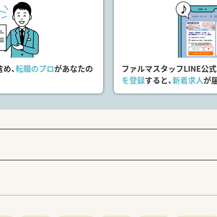
含め、
転職のプロ
があなたの
ファルマスタッフLINE公
を登録
すると、
新着求人
が