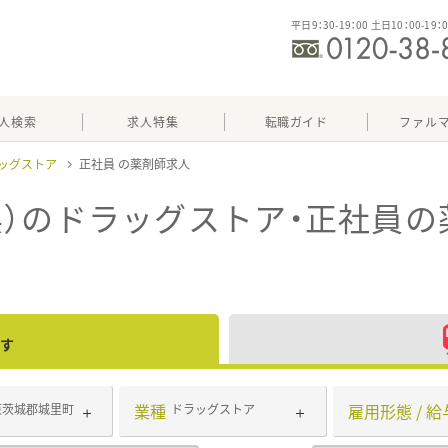
平日9：30-19：00 土日10：00-19：
人検索
求人特集
転職ガイド
ファル
ッグストア
正社員
）のドラッグストア・正社員
の
す
業種
雇用形態 / 給
東茨城郡城里町
ドラッグストア