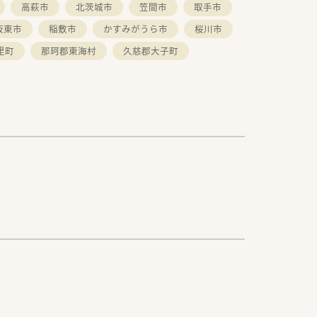
高萩市
北茨城市
笠間市
取手市
坂東市
稲敷市
かすみがうら市
桜川市
里町
那珂郡東海村
久慈郡大子町