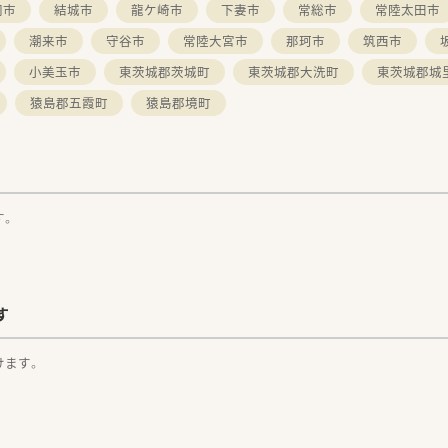
岡市
結城市
龍ケ崎市
下妻市
常総市
常陸太田市
潮来市
守谷市
常陸大宮市
那珂市
筑西市
小美玉市
東茨城郡茨城町
東茨城郡大洗町
東茨城郡城
猿島郡五霞町
猿島郡境町
す。
す
けます。