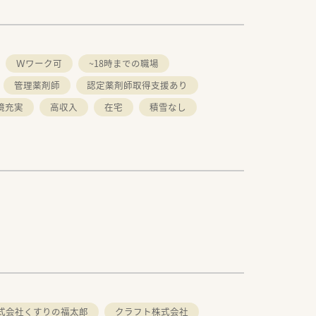
Ｗワーク可
~18時までの職場
管理薬剤師
認定薬剤師取得支援あり
境充実
高収入
在宅
積雪なし
式会社くすりの福太郎
クラフト株式会社