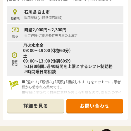
石川県 白山市
陽羽里駅 (北陸鉄道石川線)
勤務地
時給2,000円～2,300円
※ご経験・ご勤務条件等考慮の上決定
給与
月火水木金
09：00～19：00（休憩60分）
土
09：00～13：00（休憩60分）
勤務
時間
※1日8時間、週40時間を上限とするシフト制勤務
※時間曜日応相談
■「温かさ」「親切さ」「笑顔」「相談しやすさ」をモットーに、患者
様から愛される薬局です。
■役職に関係なく自由に意見が言える社風なので、あなたのアイ
デアを積極的に発信できます。
■社員の「こうしたい、あれをやってみたい」という意欲を会社
詳細を見る
お問い合わせ
全体で応援する文化があります。