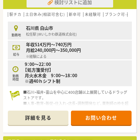
検討リストに追加
駅チカ
土日休み(相談可含む)
新卒可
未経験可
ブランク可
車通
石川県 白山市
松任駅 (IRいしかわ鉄道株式会社)
勤務地
年収514万円～740万円
月給240,000円～350,000円
給与
※経験による
9：00～22：00
【処方箋受付】
月火水木金 9：00～18：00
勤務
時間
※週40ｈシフト制
■石川・福井・富山を中心に400店舗以上展開しているドラッグ
ストアです。
■人事・教育・販促・仕入れ・店長・調剤開発など、薬剤師の枠を超
えるさまざまな職種も、入社後段階を経て経験することも可能で
す。
詳細を見る
お問い合わせ
■近隣の総合病院からの処方を応需しており、幅広く学べます。