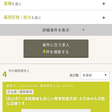
業種
を選ぶ
雇用形態 / 給与
を選ぶ
詳細条件を表示
条件に合う求人
4
件を
検索する
4
件の薬剤師求人
並び順
更新日：
2026/07/08
薬剤師求人ID：
190731
正社員
調剤薬局
【白山市】≪未経験者も安心≫教育制度充実！土日休みも可能
な店舗です。