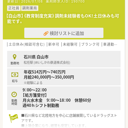
更新日：
2026/07/08
薬剤師求人ID：
190700
正社員
調剤薬局
【白山市】《教育制度充実》調剤未経験者もOK！土日休みも可
能です。
検討リストに追加
土日休み(相談可含む)
新卒可
未経験可
ブランク可
車通勤可
高給
石川県 白山市
松任駅 (IRいしかわ鉄道株式会社)
勤務地
年収514万円～740万円
月給240,000円～350,000円
給与
※経験による
9：00～22：00
【処方箋受付】
月火水木金 9：00～18：00 休憩60分
勤務
時間
週40ｈシフト制勤務
■石川県など北陸地方を中心に店舗展開しているドラッグスト
アです。
■上場企業になり、経営も安定しています。