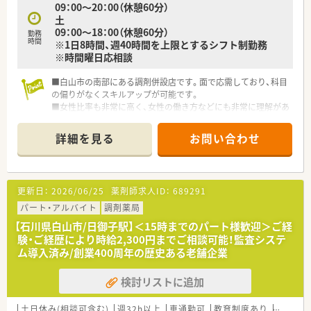
09：00～20：00（休憩60分）
土
09：00～18：00（休憩60分）
勤務
時間
※1日8時間、週40時間を上限とするシフト制勤務
※時間曜日応相談
■白山市の南部にある調剤併設店です。面で応需しており、科目
の偏りがなくスキルアップが可能です。
■女性比率も非常に高く、女性の働き方などにも非常に理解があ
る会社です。ドミナント展開をしておりますので、急なお休みな
ども相談がしやすい環境です！
詳細を見る
お問い合わせ
■ほとんどの薬局様で集中率が低く、多くの医療機関から処方箋
を応需しているため、様々な科目を勉強することが可能です。
更新日：
2026/06/25
薬剤師求人ID：
689291
パート・アルバイト
調剤薬局
【石川県白山市/日御子駅】＜15時までのパート様歓迎＞ご経
験・ご経歴により時給2,300円までご相談可能！監査システ
ム導入済み/創業400周年の歴史ある老舗企業
検討リストに追加
土日休み(相談可含む)
週32h以上
車通勤可
教育制度あり
シフト