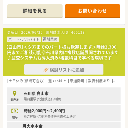
詳細を見る
お問い合わせ
更新日：
2026/06/25
薬剤師求人ID：
465133
パート・アルバイト
調剤薬局
【白山市】＜夕方までのパート様も歓迎します＞時給2,300
円までご相談可能◎石川県内に複数店舗展開されています
♪監査システムも導入済み/複数科目で学べる環境です
検討リストに追加
土日休み(相談可含む)
週32h以上
車通勤可
教育制度あり
シフト
石川県 白山市
陽羽里駅 (北陸鉄道石川線)
勤務地
時給2,000円～2,400円
※ご経験・ご勤務条件等考慮の上決定
給与
月火水木金