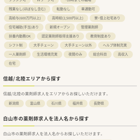
残業なし(ほぼなし含む)
転勤なし
車通勤可
高給与(600万円以上)
高時給(2,500円以上)
寮・借上社宅あり
住宅補助(手当)あり
新規オープン
管理薬剤師
扶養内勤務OK
認定薬剤師取得支援あり
教育制度あり
シフト制
大手チェーン
大手チェーン以外
ヘルプ体制充実
一人薬剤師
生活環境充実
夜間のみ
総合科目
高収入
在宅
信越/北陸エリアから探す
信越/北陸の薬剤師求人をエリアからお探しいただけます。
新潟県
富山県
石川県
福井県
長野県
白山市の薬剤師求人を法人名から探す
白山市の薬剤師求人を法人名からお探しいただけます。