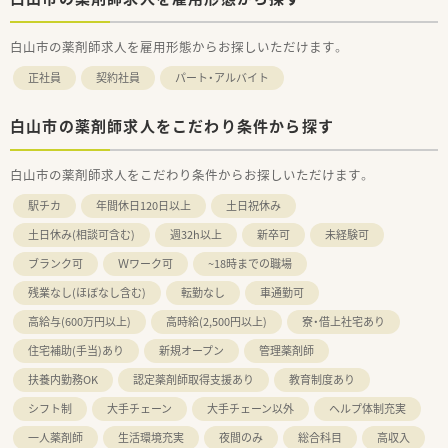
しやすく、和やかな雰囲気の中で業務に集中できます。
■白衣の貸与はもちろんのこと、休憩室や駐車場の利用も可能で
白山市の薬剤師求人を雇用形態からお探しいただけます。
あり、従業員が快適に過ごせる設備が整っております。
正社員
契約社員
パート・アルバイト
白山市の薬剤師求人をこだわり条件から探す
白山市の薬剤師求人をこだわり条件からお探しいただけます。
駅チカ
年間休日120日以上
土日祝休み
土日休み(相談可含む)
週32h以上
新卒可
未経験可
ブランク可
Ｗワーク可
~18時までの職場
残業なし(ほぼなし含む)
転勤なし
車通勤可
高給与(600万円以上)
高時給(2,500円以上)
寮・借上社宅あり
住宅補助(手当)あり
新規オープン
管理薬剤師
扶養内勤務OK
認定薬剤師取得支援あり
教育制度あり
シフト制
大手チェーン
大手チェーン以外
ヘルプ体制充実
一人薬剤師
生活環境充実
夜間のみ
総合科目
高収入