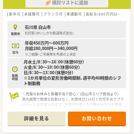
検討リストに追加
新卒可
未経験可
ブランク可
車通勤可
高給与(600万円以上)
教
石川県 白山市
松任駅 (IRいしかわ鉄道株式会社)
勤務地
年収450万円～600万円
月給280,000円～340,000円
給与
※ご経験・ご年齢等を考慮の上決定
月水土/8：30～18：00（休憩60分）
火金/8：30～19：00（休憩60分）
日/8：30～13：00（休憩0分）
勤務
※1か月単位の変形労働時間制、週平均40時間のシフ
時間
ト制勤務
＼充実のお休みと各種手当で安心／（白山市エリア担当より）
県内展開で無理な転勤はなく、年間休日114日と住宅手当でプラ
イベートも充実できます。次世代を担う方の働きやすさを重視
した増員募集でございます。
＊------------------------------------------＊
詳細を見る
お問い合わせ
【店舗情報と応需状況について】
■松任駅から車で10分ほどの場所に位置しており、通勤しやす
い環境が整っている調剤薬局の求人です。