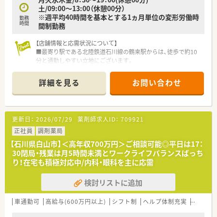
土/09:00〜13:00（休憩00分）
※週平均40時間を基本とする1ヵ月単位の変形労働時
勤務
時間
間制勤務
【店舗情報と応需状況について】
■最寄り駅である北陸鉄道石川線の鶴来駅からは、徒歩で約10
分と通勤しやすい立地にございます。
■近隣の公立病院を主に応需しており、多様な診療科の処方箋に
触れることができる環境です。
詳細を見る
お問い合わせ
■処方箋枚数は1日あたり平均70枚から80枚で、薬剤師4名から
5名と事務員3名の体制で対応します。
【募集背景と求める人物像について】
更新日：
2026/07/29
薬剤師求人ID：
709921
■今回は組織体制の強化を見据えた欠員補充のため、地域医療に
貢献する意欲のある方を募集します。
正社員
調剤薬局
■未経験の方や業務にブランクがある方でも、充実した研修制度
【石川県白山市】＜高年収700万円＞ご相談可能◎平日は17：
で丁寧にサポートするので安心です。
30閉局・残業は月5時間未満とワークライフバランスばっち
■患者様や医療スタッフと円滑な意思疎通を図り、前向きに業務
り！在宅も積極対応中/内科・眼科を主に応需
に取り組める方を求めております。
検討リストに追加
【こんな方にオススメ】
■安定した経営基盤を持つ企業で、腰を据えて長く薬剤師として
のキャリアを築きたい方におすすめです。
車通勤可
高給与(600万円以上)
シフト制
ヘルプ体制充実
高収入
■調剤経験だけでなくOTC販売のスキルも身につけて、自身の薬