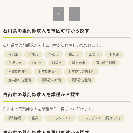
■主に近隣の医療機関から内科や外科の処方箋を受け付けてお
り、1日の応需枚数は40から50枚程度です。
■薬剤師2名と事務員2名の体制で運営しており、在宅医療にも
積極的に力を入れているのが特徴です。
【法人特徴について】
石川県の薬剤師求人を市区町村から探す
■石川県内において調剤薬局をはじめ、医薬品卸売販売や治験支
援機関など医療に関する複数の事業を展開しています。
石川県の薬剤師求人を市区町村からお探しいただけます。
■県内に8店舗の調剤薬局を運営しておりますが、住居の移転を
伴うような無理な転勤は一切ございません。
金沢市
七尾市
小松市
輪島市
加賀市
羽咋市
■法人の代表が医師免許を取得しているため医療現場への理解
が深く、社員をとても大切にしている会社です。
かほく市
白山市
能美市
野々市市
河北郡津幡町
河北郡内灘町
羽咋郡志賀町
羽咋郡宝達志水町
【想定される業務内容】
■外来の患者様に対する調剤や監査、および丁寧な服薬指導など
鹿島郡中能登町
鳳珠郡穴水町
鳳珠郡能登町
の基本的な薬剤師業務全般をご担当いただきます。
■内科や外科といった複数科目の処方箋を取り扱うため、幅広い
白山市の薬剤師求人を業種から探す
医薬品の知識を活かして業務に取り組んでいただけます。
■法人として在宅医療に注力しているため、居宅や施設への調剤
業務など、地域医療に直接貢献するお仕事もございます。
白山市の薬剤師求人を業種からお探しいただけます。
【職場環境と雰囲気】
調剤薬局
企業
ドラッグストア
ドラッグストア(調剤あり)
■20代から30代の若手層を増やしたいという採用背景があり、
同世代のスタッフ同士で活気あふれる職場環境です。
■充実した教育制度が整っているため、経験が浅い方でも質問が
白山市の薬剤師求人を雇用形態から探す