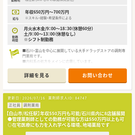
勤務地
年収650万円～700万円
※スキル・経験・希望条件による
給与
月火水木金/9：00～18：30（休憩60分）
土/9：00～13：00（休憩なし）
勤務
※シフト制勤務
時間
■石川・富山を中心に展開している大手ドラッグストアの調剤専
門薬局です。
■内科系の処方をメインに応需しています。
■年俸制の薬局になり、ご経験により高年収も可能です。
詳細を見る
お問い合わせ
更新日：
2026/07/16
薬剤師求人ID：
84747
正社員
調剤薬局
【白山市/松任駅】年収550万円も可能/石川県内に8店舗展開
●管理薬剤師としての勤務が可能な方は550万円以上も可
◎在宅医療にも力を入れ学べる環境、地場薬局です