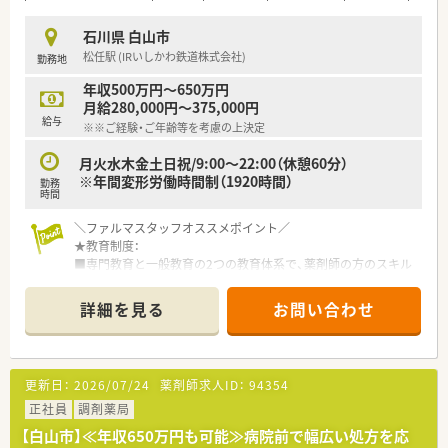
■在宅医療にも積極的に取り組んでおり、居宅や施設への訪問を
通してスキルを磨けます。
石川県 白山市
■在庫管理はすべて事務スタッフが担当するため、薬剤師は本来
松任駅 (IRいしかわ鉄道株式会社)
勤務地
業務に集中できます。
年収500万円～650万円
月給280,000円～375,000円
給与
※※ご経験・ご年齢等を考慮の上決定
月火水木金土日祝/9:00～22:00（休憩60分）
※年間変形労働時間制（1920時間）
勤務
時間
＼ファルマスタッフオススメポイント／
★教育制度：
■専門教育と一般教育の2つの教育体系で、薬剤師の方のスキル
アップ・キャリアアップを強力にサポートします
■薬剤師としてのスキルを活かし、将来的にはマネジメントやバ
詳細を見る
お問い合わせ
イヤー業務などさまざまなフィールドにチャレンジしていただ
けます。1,000人以上の先輩薬剤師が既に活躍中です！
★福利厚生制度：
更新日：
2026/07/24
薬剤師求人ID：
94354
■書籍の購入や通信教育・eラーニングなど社員割引制度あり◎
■そのほか嬉しい買い物割引制度や財形貯蓄制度、共済会、介
正社員
調剤薬局
護・育児制度など従業員の方が長くお勤め頂ける環境です
【白山市】≪年収650万円も可能≫病院前で幅広い処方を応