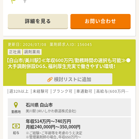
す
詳細を見る
お問い合わせ
更新日：
2026/07/08
薬剤師求人ID：
156045
正社員
調剤薬局
【白山市/美川駅】≪年収600万円/勤務時間の選択も可能≫●
大手調剤併設DGS、福利厚生充実で働きやすい環境！
検討リストに追加
週32h以上
未経験可
ブランク可
車通勤可
高給与(600万円以上)
石川県 白山市
美川駅 (IRいしかわ鉄道株式会社)
勤務地
年収514万円～740万円
月給240,000円～350,000円
給与
※ご経験・ご年齢等を考慮のうえ決定
※管理薬剤師の場合、年収650万円～