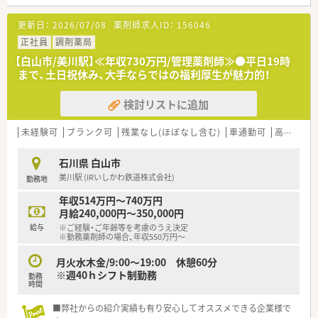
更新日：
2026/07/08
薬剤師求人ID：
156046
正社員
調剤薬局
【白山市/美川駅】≪年収730万円/管理薬剤師≫●平日19時
まで、土日祝休み、大手ならではの福利厚生が魅力的！
検討リストに追加
未経験可
ブランク可
残業なし(ほぼなし含む)
車通勤可
高給与(600万円以上)
石川県 白山市
美川駅 (IRいしかわ鉄道株式会社)
勤務地
年収514万円～740万円
月給240,000円～350,000円
給与
※ご経験・ご年齢等を考慮のうえ決定
※勤務薬剤師の場合、年収550万円～
月火水木金/9:00～19:00 休憩60分
※週40ｈシフト制勤務
勤務
時間
■弊社からの紹介実績も有り安心してオススメできる企業様で