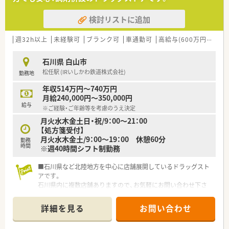
【法人特徴について】
■大手ドラッグストアの調剤部門立ち上げに携わり、約30年の
検討リストに追加
経験を持つ社長が設立した法人です。
■「人生楽しく」をモットーに掲げており、社内イベントを通じ
てスタッフ同士の非常に良い輪が作られています。
週32h以上
未経験可
ブランク可
車通勤可
高給与(600万円以上)
■石川県内で複数店舗を展開し、地域包括ケアシステムを支える
薬局として地域医療に貢献しています。
石川県 白山市
松任駅 (IRいしかわ鉄道株式会社)
勤務地
【募集背景と求める人物像について】
■地域医療への貢献をさらに深めるための増員募集となってお
年収514万円～740万円
り、正社員として長く活躍できる方を歓迎します。
月給240,000円～350,000円
■他エリアへの応援業務にも柔軟に対応していただける方を求
給与
※ご経験・ご年齢等を考慮のうえ決定
めており、フットワーク軽く動ける方に最適です。
月火水木金土日・祝/9：00～21：00
■仕事もプライベートも充実させるという社風に共感し、チーム
【処方箋受付】
ワークを大切にしながら働ける方を募集します。
月火水木金土/9：00～19：00 休憩60分
勤務
時間
※週40時間シフト制勤務
【こんな取り組みをしています】
■地域の方々の健康を多角的にサポートするため、外来だけでな
■石川県など北陸地方を中心に店舗展開しているドラッグスト
く居宅や施設への訪問指導に力を入れています。
アです。
■従業員が心身ともに健康で働けるように、平日の早めの終業や
石川県内に複数店舗ありますので、お気軽にお問い合わせ下さ
残業時間の削減に向けた業務効率化を進めています。
い。
■社内イベントの定期的な開催を通じて、部署や店舗の垣根を越
えたコミュニケーションの活性化を図っています。
詳細を見る
お問い合わせ