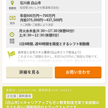
剤師としての価値を高めたい方に最適です。
石川県 白山市
■充実した福利厚生や休暇制度を重視し、仕事と私生活の調和を
松任駅 (IRいしかわ鉄道株式会社)
勤務地
大切にしたい方にぴったりの職場です。
年収600万円～700万円
【やりがい/おすすめポイント】
月給375,000円～437,500円
■非常に幅広い診療科の処方箋に触れることで、薬剤師として
給与
※ご経験・ご経歴により決定
日々知識を深められる環境が魅力です。
月火水木金/8：30～17：30（休憩60分）
■歴史ある企業でありながら常に新しい挑戦を続けており、自身
土/8：30～12：30（休憩0分）
のアイデアを形にできる面白さがあります。
■年間休日106日に加えてリフレッシュ休暇が6日間もあり、心
勤務
時間
1日8時間、週40時間を限度とするシフト制勤務
身ともに余裕を持って働くことができます。
高年収と在宅スキル獲得（白山市エリア担当より）
これまでのご経験を活かし、年収700万円のご相談も可能です。
外来だけでなく在宅医療にも注力しており、更なるスキルアップ
を目指せます。
＊------------------------------------------＊
詳細を見る
お問い合わせ
【店舗情報と応需状況について】
■松任駅から車で6分ほどの場所にあり、マイカー通勤が便利で
す。
■主に内科の処方箋を1日あたり50~60枚ほど応需しておりま
更新日：
2026/07/08
薬剤師求人ID：
190513
す。
■外来業務に加えて居宅や施設への在宅医療にも積極的に取り
正社員
調剤薬局
組んでおり、地域医療に深く貢献できる職場です。
【白山市】≪キャリアアップも可≫教育制度充実で未経験の
方でも安心！調剤併設のドラッグストアです。