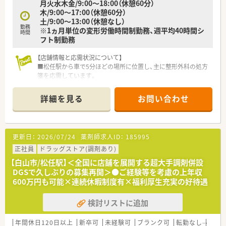
月火水木金/9:00～18:00（休憩60分）
木/9:00～17:00（休憩60分）
土/9:00～13:00（休憩なし）
勤務
※1ヵ月単位の変形労働時間制勤務、週平均40時間シ
時間
フト制勤務
【店舗情報と応需状況について】
■松任駅から車で5分ほどの場所に位置し、主に整形外科の処方
箋を応需しています。
■1日あたり40枚から60枚ほどの処方箋枚数で、薬剤師は常時2
名体制です。
詳細を見る
お問い合わせ
■在宅医療にも積極的に取り組んでおり、幅広い経験を積める店
舗です。
【募集背景と求める人物像について】
更新日：
2026/07/24
薬剤師求人ID：
185995
■今回は欠員補充のための募集で、即戦力としてご活躍いただけ
る方を求めています。
正社員
ドラッグストア(調剤あり)
■未経験やブランクがある方も歓迎しており、丁寧に指導いたし
【白山市/松任駅】＜全国に店舗を展開する超大手調剤併設
ます。
DGSで久しぶりの募集再開＞●ご経験等を考慮の上年収
■頑張って仕事に取り組める方や、協調性をもって働ける方を求
600万円も可能×連続休暇制度有×福利厚生充実の好待遇
めています。
検討リストに追加
【想定される業務内容】
■主に整形外科の処方箋を応需しており、専門性を高めていくこ
とができます。
年間休日120日以上
新卒可
未経験可
ブランク可
転勤なし
車通