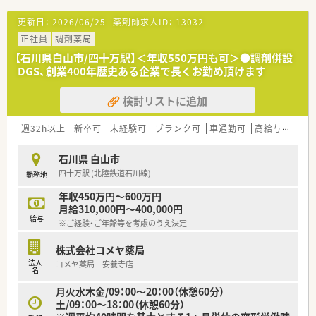
更新日：
2026/06/25
薬剤師求人ID：
13032
正社員
調剤薬局
【石川県白山市/四十万駅】＜年収550万円も可＞●調剤併設
DGS、創業400年歴史ある企業で長くお勤め頂けます
検討リストに追加
週32h以上
新卒可
未経験可
ブランク可
車通勤可
高給与(600万円以上)
石川県 白山市
四十万駅 (北陸鉄道石川線)
勤務地
年収450万円～600万円
月給310,000円～400,000円
給与
※ご経験・ご年齢等を考慮のうえ決定
株式会社コメヤ薬局
法人
コメヤ薬局 安養寺店
名
月火水木金/09：00～20：00（休憩60分）
土/09：00～18：00（休憩60分）