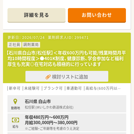
■地域包括ケアシステムの中心として他職種との連携を深め、地
域医療全体に貢献できる薬剤師としてのキャリアを形成できま
す。
詳細を見る
お問い合わせ
【こんな方にオススメ】
■18時までの営業で残業も少ないため、仕事終わりの時間を趣
味や家族との団らんに有効活用してリフレッシュしたい方に最
更新日：
2026/07/24
薬剤師求人ID：
299471
適です。
■施設在宅の処方を経験しながら、専門的なスキルアップと店舗
正社員
調剤薬局
マネジメントの両方をバランス良く学んでいきたい方にオスス
【石川県白山市/松任駅】＜年収600万円も可能/残業時間月平
メです。
均10時間程度＞●401K制度、健康診断、学会参加など福利
■地域の方々から直接感謝の言葉をいただけるような、人と人と
厚生も充実◎在宅対応も積極的に行っています
の繋がりを大切にした温かい医療サービスを提供したい方に最
適です。
検討リストに追加
新卒可
未経験可
ブランク可
車通勤可
高給与(600万円以上)
新
石川県 白山市
松任駅 (IRいしかわ鉄道株式会社)
勤務地
年収480万円～600万円
月給300,000円～380,000円
給与
※ご経験・ご年齢等を考慮のうえ決定