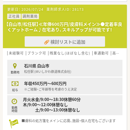
科の処方箋を1日あたり30から40枚ほど応需しております。
■常時1から2名の薬剤師と数名の事務員が在籍しており、地域
更新日：
2026/07/24
薬剤師求人ID：
28173
に密着した医療拠点として患者様に寄り添う対応を行っており
ます。
正社員
調剤薬局
■開設から5年と新しく綺麗な環境が整っており、最新の電子薬
【白山市/松任駅】≪年俸600万円/皮膚科メイン≫●定着率良
歴や調剤機器を導入して安全かつ効率的な業務を実現しており
くアットホーム♪在宅あり、スキルアップが可能です！
ます。
検討リストに追加
【法人特徴について】
■石川県内に22店舗を展開する創業400年を超える老舗法人で
あり、地域医療への深い貢献を掲げて事業を拡大しております。
未経験可
ブランク可
残業なし(ほぼなし含む)
車通勤可
高給与(600万円以上)
■栄養士による健康スムージーの提供や新しい接客システムの
導入など、次世代の薬局を目指した革新的な取り組みを続けてお
石川県 白山市
ります。
松任駅 (IRいしかわ鉄道株式会社)
勤務地
■役職や年齢に関係なく自由に意見が言いやすい風通しの良い
社風であり、社員の自発的な挑戦を積極的に応援してくれる企業
年収450万円～600万円
です。
※ご経験・ご年齢等を考慮のうえ決定
給与
【想定されるキャリアイメージ】
月火水金/9:00～18:30休憩60分
■店舗運営のノウハウを実践的に学ぶことで、将来的な管理薬剤
木/9:00～12:00休憩なし
師やエリアマネージャーへの着実なステップアップが可能とな
勤務
土/9:00～13:00休憩なし
ります。
時間
■地域の高齢化に伴う在宅医療のニーズに応え続けることで、高
度な専門知識を持ったかかりつけ薬剤師としての地位を確立で
■膚科の処方箋をメインに応需、施設・個人在宅もございます
きます。