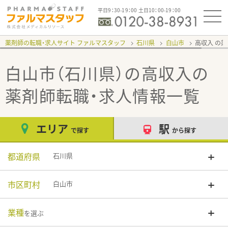
平日9：30-19：00 土日10：00-19：00
薬剤師の転職・求人サイト ファルマスタッフ
石川県
白山市
高収入
白山市（石川県）の高収入
の
薬剤師転職・求人情報一覧
エリア
駅
で探す
から探す
都道府県
石川県
市区町村
白山市
業種
を選ぶ