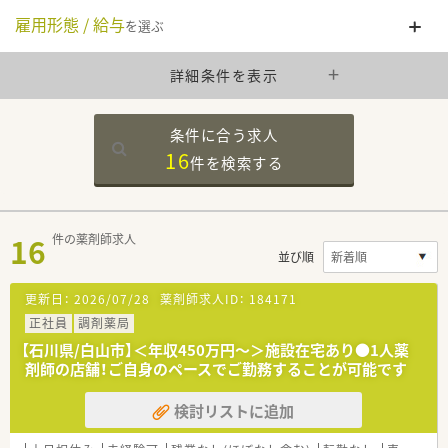
雇用形態 / 給与
を選ぶ
詳細条件を表示
条件に合う求人
16
件を
検索する
16
件の薬剤師求人
並び順
更新日：
2026/07/28
薬剤師求人ID：
184171
正社員
調剤薬局
【石川県/白山市】＜年収450万円～＞施設在宅あり●1人薬
剤師の店舗！ご自身のペースでご勤務することが可能です
検討リストに追加