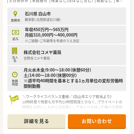
土日祝休み
未経験可
残業なし(ほぼなし含む)
転勤なし
車通勤可
石川県 白山市
鶴来駅 (北陸鉄道石川線)
勤務地
年収450万円～565万円
月給310,000円～400,000円
給与
※ご経験・ご年齢等を考慮のうえ決定
株式会社コメヤ薬局
法人
吉野谷コメヤ薬局
名
月火水木金/9:00～18:00（休憩60分）
土/14:00～18:00（休憩00分）
※週平均40時間を基本とする1ヵ月単位の変形労働時
勤務
時間
間制勤務
＼ワークライフバランス重視／（白山市エリア担当より）
18時終業で残業も月平均10時間程度と少なく、プライベートの
時間を大切にしながら正社員としてゆとりを持って働ける環境
が整っております。
＊------------------------------------------＊
詳細を見る
お問い合わせ
【店舗情報と応需状況について】
■鶴来駅から車で25分ほどの場所に位置し、内科や小児科や外