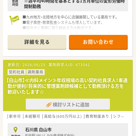
※週平均40時間を基本とする1ヵ月単位の変形労働時
勤務
時間
間制勤務
■九州地方・北陸地方を中心に店舗展開している薬局です。
■電子薬歴・散薬監査システムも導入しています。
■前向きに業務に取り組める方大歓迎です。
■社員旅行や産休・育休制度(取得実績あり)、退職金制度など福
利厚生も充実しています。
詳細を見る
お問い合わせ
更新日：
2026/06/25
薬剤師求人ID：
673541
契約社員
調剤薬局
【白山市】≪内科メイン≫年収相場の高い契約社員求人！車通
勤が便利！将来的に管理薬剤師候補として勤務頂ける方を
歓迎いたします☆
検討リストに追加
新卒可
未経験可
高給与(600万円以上)
教育制度あり
シフト制
石川県 白山市
松任駅 (IRいしかわ鉄道株式会社)