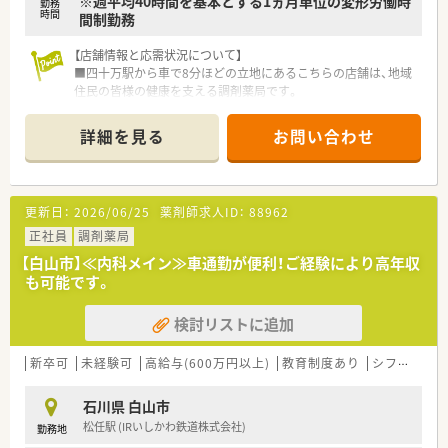
※週平均40時間を基本とする1ヵ月単位の変形労働時
勤務
時間
間制勤務
【店舗情報と応需状況について】
■四十万駅から車で8分ほどの立地にあるこちらの店舗は、地域
住民の皆様の健康を支える調剤薬局です。
■内科や循環器科など幅広い総合科目を面で応需しており、1日
30～40枚の処方箋に対応しています。
詳細を見る
お問い合わせ
■薬剤師2～2.5名体制で業務にあたっており、事務員も複数名在
籍しているため安心して働ける環境です。
【募集背景と求める人物像について】
更新日：
2026/06/25
薬剤師求人ID：
88962
■欠員補充のため新たな仲間を募集しており、地域医療に貢献し
たい方を歓迎いたします。
正社員
調剤薬局
■患者様とのコミュニケーションを大切にし、親身に相談に乗れ
【白山市】≪内科メイン≫車通勤が便利！ご経験により高年収
る薬剤師の方を求めています。
も可能です。
■経験の有無を問わず、OTC販売にも意欲的に取り組んでいただ
ける方を歓迎いたします。
検討リストに追加
【職場環境と雰囲気】
■「温かさ」「親切さ」「笑顔」「相談しやすさ」をモットーに、患者
新卒可
未経験可
高給与(600万円以上)
教育制度あり
シフト制
様から愛される薬局です。
■役職に関係なく自由に意見が言える社風なので、あなたのアイ
石川県 白山市
デアを積極的に発信できます。
松任駅 (IRいしかわ鉄道株式会社)
勤務地
■社員の「こうしたい、あれをやってみたい」という意欲を会社