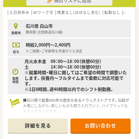
検討リストに追加
土日祝休み
Ｗワーク可
残業なし(ほぼなし含む)
転勤なし
車通勤
石川県 白山市
鶴来駅 (北陸鉄道石川線)
勤務地
時給2,000円～2,400円
※ご経験・ご年齢等を考慮のうえ決定
給与
月火水木金 09：00～18：00（休憩60分）
土 14：00～18：00（休憩00分）
※就業時間・曜日に関してはご希望の時間で調整いた
します。扶養内～フルタイムまで柔軟に対応可能で
勤務
時間
す。
※1日8時間、週40時間以内でのシフト制勤務。
■石川県で創業400年の歴史のあるドラッグストアです。伝統が
大事にしながら、新しいものも取り入れていく、ハイブリッドな
ドラッグストアです。
■弊社からの紹介実績も有り安心してオススメできる企業様で
す。
詳細を見る
お問い合わせ