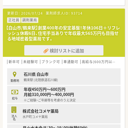
更新日：
2026/07/24
薬剤師求人ID：
93714
正社員
調剤薬局
【白山市/鶴来駅】創業400年の安定基盤！年休106日＋リフレ
ッシュ休暇6日、住宅手当ありで年収最大565万円も目指せ
る地域密着型薬局です。
検討リストに追加
新卒可
未経験可
ブランク可
車通勤可
高給与(600万円以上)
住宅
石川県 白山市
鶴来駅 (北陸鉄道石川線)
勤務地
年収450万円～600万円
月給310,000円～400,000円
給与
※ご経験・ご年齢等を考慮のうえ決定
株式会社コメヤ薬局
法人
水戸町コメヤ薬局
名
月火水木金/8：30～19：00(休憩60分)