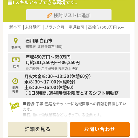
需！スキルアップできる環境です。
検討リストに追加
新卒可
未経験可
ブランク可
車通勤可
高給与(600万円以上)
教
石川県 白山市
鶴来駅 (北陸鉄道石川線)
勤務地
年収450万円～650万円
月給281,250円～406,250円
給与
※ご経験・ご年齢等を考慮の上決定
月火木金/8：30～18：30（休憩60分）
水/8：30～17：00（休憩0分）
土/8：30～16：00（休憩60）
勤務
時間
※1日8時間、週40時間を限度とするシフト制勤務
■親切・丁寧・迅速をモットーに地域医療への貢献を目指してい
ます。
■石川県で治験業務なども行っている企業です。
県内に、6店舗薬局を展開しています。
詳細を見る
お問い合わせ