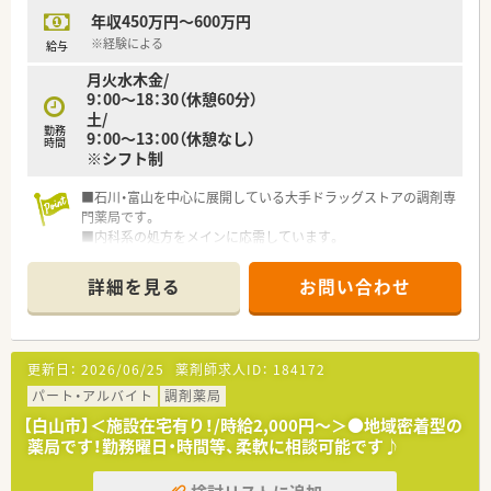
全体で応援する文化があります。
年収450万円～600万円
【想定されるモデル年収】
※経験による
給与
■ご経験やご年齢を十分に考慮し、年収450万円から565万円で
月火水木金/
決定いたします。
9：00～18：30（休憩60分）
■年に1回の昇給機会があり、日々の頑張りがきちんと評価に反
土/
映される仕組みです。
勤務
9：00～13：00（休憩なし）
■年2回の賞与が支給されるため、安定した収入を得ながら安心
時間
※シフト制
して働けます。
■石川・富山を中心に展開している大手ドラッグストアの調剤専
門薬局です。
■内科系の処方をメインに応需しています。
■年俸制の薬局になり、ご経験により高年収も可能です。
詳細を見る
お問い合わせ
更新日：
2026/06/25
薬剤師求人ID：
184172
パート・アルバイト
調剤薬局
【白山市】＜施設在宅有り！/時給2,000円～＞●地域密着型の
薬局です！勤務曜日・時間等、柔軟に相談可能です♪