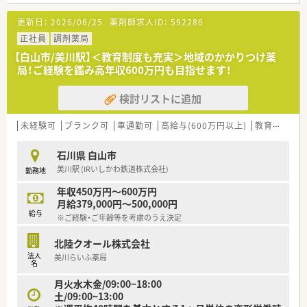
更新日：
2026/06/25
薬剤師求人ID：
592286
正社員
調剤薬局
【白山市/美川駅】＜教育制度も充実＞地域のかかりつけ薬
局！ご経験を鑑み高年収600万円も目指せます！
検討リストに追加
未経験可
ブランク可
車通勤可
高給与(600万円以上)
教育制度あり
石川県 白山市
美川駅 (IRいしかわ鉄道株式会社)
勤務地
年収450万円～600万円
月給379,000円～500,000円
給与
※ご経験・ご年齢等を考慮のうえ決定
北陸クオール株式会社
法人
美川らいふ薬局
名
月火水木金/09:00~18:00
土/09:00~13:00