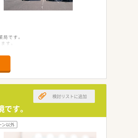
薬局です。
います。
る環境です。
検討リストに追加
境です。
。
ーン以外