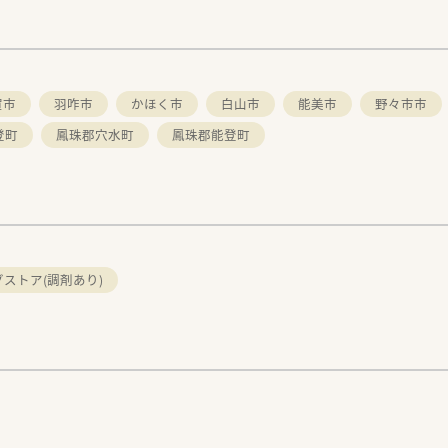
賀市
羽咋市
かほく市
白山市
能美市
野々市市
登町
鳳珠郡穴水町
鳳珠郡能登町
ストア(調剤あり)