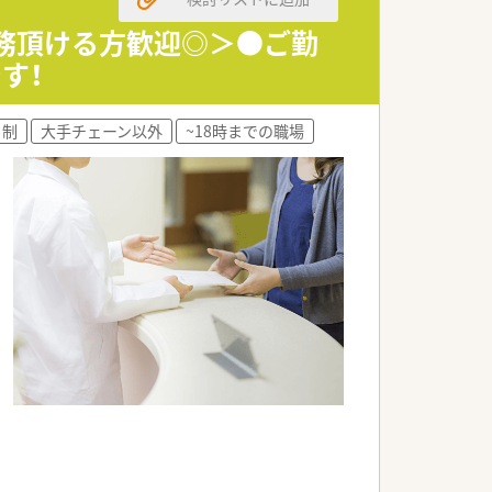
勤務頂ける方歓迎◎＞●ご勤
す！
ト制
大手チェーン以外
~18時までの職場