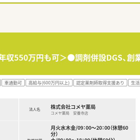
年収550万円も可＞●調剤併設DGS、創
車通勤可
高給与(600万円以上)
認定薬剤師取得支援あり
生活
株式会社コメヤ薬局
法人名
コメヤ薬局 安養寺店
月火水木金/09：00～20：00（休憩60
分）