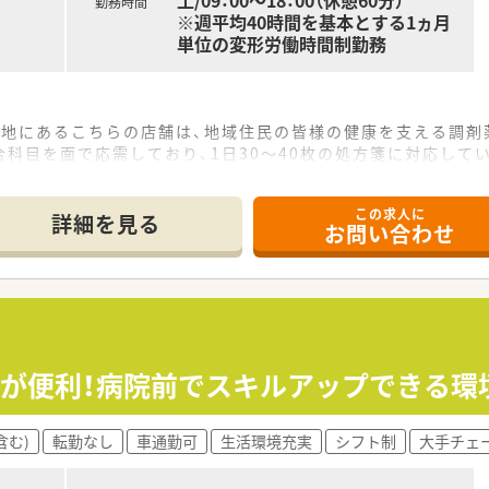
土/09：00～18：00（休憩60分）
勤務時間
※週平均40時間を基本とする1ヵ月
単位の変形労働時間制勤務
立地にあるこちらの店舗は、地域住民の皆様の健康を支える調剤
科目を面で応需しており、1日30～40枚の処方箋に対応して
にあたっており、事務員も複数名在籍しているため安心して働け
この求人に
て】
詳細を見る
お問い合わせ
募集しており、地域医療に貢献したい方を歓迎いたします。
ンを大切にし、親身に相談に乗れる薬剤師の方を求めています。
売にも意欲的に取り組んでいただける方を歓迎いたします。
「相談しやすさ」をモットーに、患者様から愛される薬局です。
言える社風なので、あなたのアイデアを積極的に発信できます。
勤が便利！病院前でスキルアップできる環
ってみたい」という意欲を会社全体で応援する文化があります
含む)
転勤なし
車通勤可
生活環境充実
シフト制
大手チェ
、年収450万円から565万円で決定いたします。
日々の頑張りがきちんと評価に反映される仕組みです。