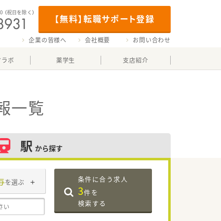
00
（祝日を除く）
【無料】転職サポート登録
企業の皆様へ
会社概要
お問い合わせ
マラボ
薬学生
支店紹介
報一覧
駅
から探す
条件に合う求人
与
を選ぶ
3
件を
検索する