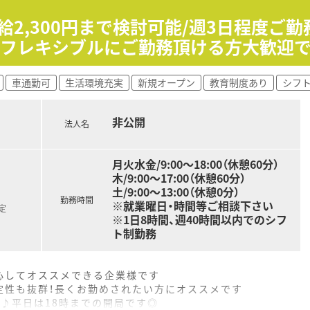
給2,300円まで検討可能/週3日程度ご
♪フレキシブルにご勤務頂ける方大歓迎で
車通勤可
生活環境充実
新規オープン
教育制度あり
シフ
非公開
法人名
月火水金/9:00～18:00（休憩60分）
木/9:00～17:00（休憩60分）
土/9:00～13:00（休憩0分）
勤務時間
※就業曜日・時間等ご相談下さい
定
※1日8時間、週40時間以内でのシフ
ト制勤務
心してオススメできる企業様です
定性も抜群！長くお勤めされたい方にオススメです
♪平日は18時までの開局です◎