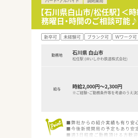
パート・アルバイト
調剤薬局
【石川県白山市/松任駅】＜時
務曜日・時間のご相談可能
新卒可
未経験可
ブランク可
Ｗワーク可
石川県 白山市
勤務地
松任駅 (IRいしかわ鉄道株式会社)
時給2,000円～2,300円
給与
※ご経験・ご勤務条件等を考慮のうえ決
■弊社からの紹介実績も有り安
■今後新規開局の予定もあり安
■週3日程度ご勤務頂ける方歓迎