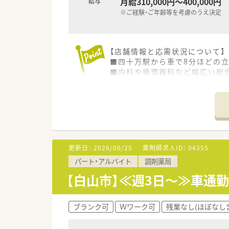
月給310,000円～400,000円
給与
※ご経験・ご年齢等を考慮のうえ決定
【店舗情報と応需状況について】
■四十万駅から車で8分ほどの
■内科や循環器科など幅広い総合
■薬剤師2～2.5名体制で業務
【募集背景と求める人物像につい
■欠員補充のため新たな仲間を
■患者様とのコミュニケーショ
■経験の有無を問わず、OTC販
更新日：
2026/06/25
薬剤師求人ID：
94355
【職場環境と雰囲気】
パート・アルバイト
調剤薬局
■「温かさ」「親切さ」「笑顔」
■役職に関係なく自由に意見が
【白山市】≪週3日～≫車通
■社員の「こうしたい、あれをや
【想定されるモデル年収】
ブランク可
Ｗワーク可
残業なし(ほぼなし
■ご経験やご年齢を十分に考慮し
■年に1回の昇給機会があり、