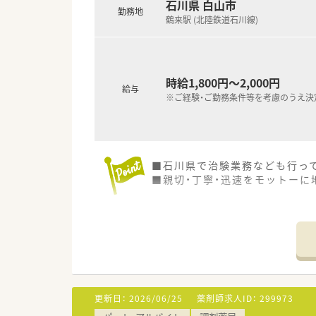
石川県 白山市
■年2回の賞与が支給されるた
勤務地
鶴来駅 (北陸鉄道石川線)
時給1,800円～2,000円
給与
※ご経験・ご勤務条件等を考慮のうえ決
■石川県で治験業務なども行っ
■親切・丁寧・迅速をモットーに
更新日：
2026/06/25
薬剤師求人ID：
299973