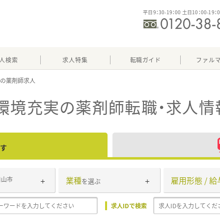
平日9：30-19：00 土日10：00-19：
人検索
求人特集
転職ガイド
ファル
実
環境充実
の薬剤師転職・求人情
す
業種
雇用形態 / 給
白山市
を選ぶ
求人IDで検索