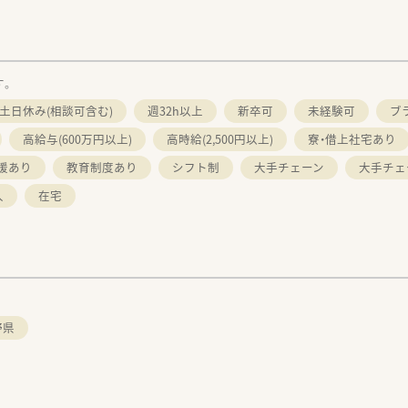
す。
土日休み(相談可含む)
週32h以上
新卒可
未経験可
ブ
高給与(600万円以上)
高時給(2,500円以上)
寮・借上社宅あり
援あり
教育制度あり
シフト制
大手チェーン
大手チェ
入
在宅
野県