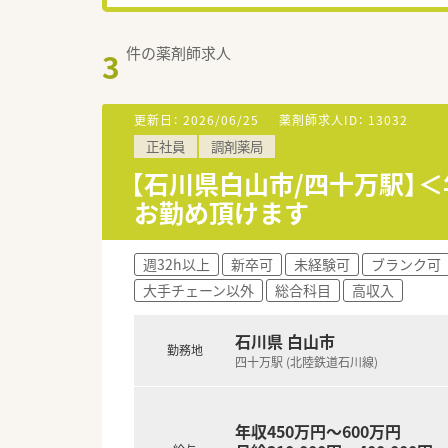
件の薬剤師求人
3
更新日：
2026/06/25
薬剤師求人ID：
13032
正社員
調剤薬局
【石川県白山市/四十万駅】＜
お勤め頂けます
週32h以上
新卒可
未経験可
ブランク可
大手チェーン以外
総合科目
高収入
石川県 白山市
勤務地
四十万駅 (北陸鉄道石川線)
年収450万円～600万円