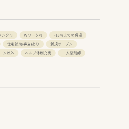
ランク可
Ｗワーク可
~18時までの職場
住宅補助(手当)あり
新規オープン
ーン以外
ヘルプ体制充実
一人薬剤師