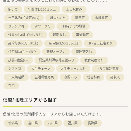
白山市の薬剤師求人をこだわり条件からお探しいただけます。
駅チカ
年間休日120日以上
土日祝休み
土日休み(相談可含む)
週32h以上
新卒可
未経験可
ブランク可
Ｗワーク可
~18時までの職場
残業なし(ほぼなし含む)
転勤なし
車通勤可
高給与(600万円以上)
高時給(2,500円以上)
寮・借上社宅あり
住宅補助(手当)あり
新規オープン
管理薬剤師
扶養内勤務OK
認定薬剤師取得支援あり
教育制度あり
シフト制
大手チェーン
大手チェーン以外
ヘルプ体制充実
一人薬剤師
生活環境充実
夜間のみ
総合科目
高収入
在宅
信越/北陸エリアから探す
信越/北陸の薬剤師求人をエリアからお探しいただけます。
新潟県
富山県
石川県
福井県
長野県