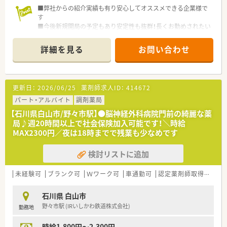
■弊社からの紹介実績も有り安心してオススメできる企業様で
す
■今後新規開局の予定もあり安定性も抜群！長くお勤めされたい
方にオススメです
■週3日程度ご勤務頂ける方歓迎♪平日は18時までの開局です
詳細を見る
お問い合わせ
◎
更新日：
2026/06/25
薬剤師求人ID：
414672
パート・アルバイト
調剤薬局
【石川県白山市/野々市駅】●脳神経外科病院門前の綺麗な薬
局♪週20時間以上で社会保険加入可能です！＼時給
MAX2300円／夜は18時までで残業も少なめです
検討リストに追加
未経験可
ブランク可
Ｗワーク可
車通勤可
認定薬剤師取得支援あり
石川県 白山市
野々市駅 (IRいしかわ鉄道株式会社)
勤務地
時給1,800円～2,300円