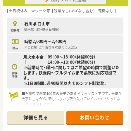
土日祝休み
Ｗワーク可
残業なし(ほぼなし含む)
転勤なし
車通勤
石川県 白山市
鶴来駅 (北陸鉄道石川線)
勤務地
時給2,000円～2,400円
※ご経験・ご年齢等を考慮のうえ決定
給与
月火水木金 09：00～18：00（休憩60分）
土 14：00～18：00（休憩00分）
※就業時間・曜日に関してはご希望の時間で調整いた
します。扶養内～フルタイムまで柔軟に対応可能で
勤務
時間
す。
※1日8時間、週40時間以内でのシフト制勤務。
■石川県で創業400年の歴史のあるドラッグストアです。伝統が
大事にしながら、新しいものも取り入れていく、ハイブリッドな
ドラッグストアです。
■弊社からの紹介実績も有り安心してオススメできる企業様で
す。
詳細を見る
お問い合わせ