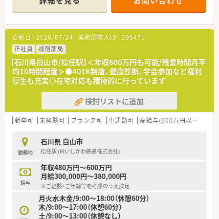
詳細を見る
お問い合わせ
【店舗情報と応需状況について】
■鶴来駅から車で25分ほどの場所に位置し、内科や小児科や外
科の処方箋を1日あたり30から40枚ほど応需しております。
■常時1から2名の薬剤師と数名の事務員が在籍しており、地域
更新日：
2026/07/24
薬剤師求人ID：
299471
に密着した医療拠点として患者様に寄り添う対応を行っており
ます。
正社員
調剤薬局
■開設から5年と新しく綺麗な環境が整っており、最新の電子薬
【石川県白山市/松任駅】＜年収600万円も可能/残業時間月平
歴や調剤機器を導入して安全かつ効率的な業務を実現しており
均10時間程度＞●401K制度、健康診断、学会参加など福利
ます。
厚生も充実◎在宅対応も積極的に行っています
【法人特徴について】
検討リストに追加
■石川県内に22店舗を展開する創業400年を超える老舗法人で
あり、地域医療への深い貢献を掲げて事業を拡大しております。
■栄養士による健康スムージーの提供や新しい接客システムの
新卒可
未経験可
ブランク可
車通勤可
高給与(600万円以上)
新
導入など、次世代の薬局を目指した革新的な取り組みを続けてお
ります。
石川県 白山市
■役職や年齢に関係なく自由に意見が言いやすい風通しの良い
松任駅 (IRいしかわ鉄道株式会社)
勤務地
社風であり、社員の自発的な挑戦を積極的に応援してくれる企業
です。
年収480万円～600万円
月給300,000円～380,000円
【想定されるキャリアイメージ】
給与
※ご経験・ご年齢等を考慮のうえ決定
■店舗運営のノウハウを実践的に学ぶことで、将来的な管理薬剤
月火水木金/9:00～18:00（休憩60分）
師やエリアマネージャーへの着実なステップアップが可能とな
木/9:00～17:00（休憩60分）
ります。
土/9:00～13:00（休憩なし）
■地域の高齢化に伴う在宅医療のニーズに応え続けることで、高