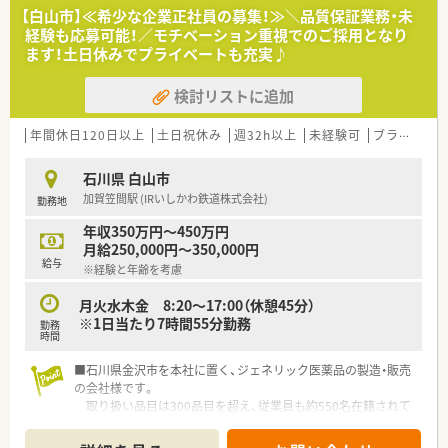
■薬剤師免許をお持ちの方を求めており、資格を活かして専門性
【白山市】≪希少な企業正社員の募集！≫＼品質保証業務・未
を高めたい方に最適です。
経験も応募可能！／モチベーション重視でのご採用となり
■チームワークを大切にし、地域の医療に貢献したいという熱意
ます！土日休みでプライベートも充実♪
をお持ちの方を求めています。
検討リストに追加
【想定される業務内容】
■ジェネリック医薬品の品質管理業務全般を担当し、製品の安全
性を守る重要な役割です。
年間休日120日以上
土日祝休み
週32h以上
未経験可
ブランク可
■製造された医薬品の分析や試験を行い、規格に適合しているか
を確認する業務に従事します。
石川県 白山市
■未経験の方でも、ベテラン社員による丁寧な指導があるため安
加賀笠間駅 (IRいしかわ鉄道株式会社)
勤務地
心して業務を習得できます。
年収350万円～450万円
【会社特徴】
月給250,000円～350,000円
■ワークライフバランス優良企業賞を受賞しており、働きやすい
給与
※経験と年齢を考慮
環境づくりに注力しています。
■地域のスポーツチームのスポンサーを務めるなど、地域貢献活
月火水木金 8:20～17:00（休憩45分）
動にも積極的に取り組んでいます。
※1日当たり7時間55分勤務
勤務
■入社3年以内の離職率が低く、社員が安心して長く働き続けら
時間
れる定着率の良い職場です。
■石川県金沢市を本社に置く、ジェネリック医薬品の製造・販売
の会社様です。
取り扱い品目は300品目を超え、従業員も約550名在籍されて
いる北陸エリアでは知名度の高い企業様です。
■石川県が本社で、工場や研究所に関しても石川県内にあり、入