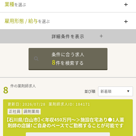
業種
を選ぶ
雇用形態 / 給与
を選ぶ
詳細条件を表示
条件に合う求人
8
件を
検索する
8
件の薬剤師求人
並び順
更新日：
2026/07/28
薬剤師求人ID：
184171
正社員
調剤薬局
【石川県/白山市】＜年収450万円～＞施設在宅あり●1人薬
剤師の店舗！ご自身のペースでご勤務することが可能です