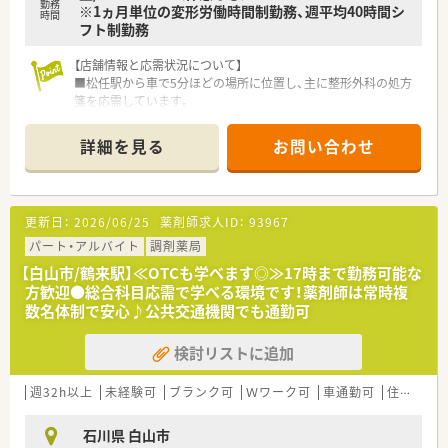
勤務
※1ヵ月単位の変形労働時間制勤務、週平均40時間シ
度な専門知識を持ったかかりつけ薬剤師としての地位を確立で
時間
フト制勤務
きます。
■地域包括ケアシステムの中心として他職種との連携を深め、地
域医療全体に貢献できる薬剤師としてのキャリアを形成できま
【店舗情報と応需状況について】
す。
■松任駅から車で5分ほどの場所に位置し、主に整形外科の処方
箋を応需しています。
【こんな方にオススメ】
■1日あたり40枚から60枚ほどの処方箋枚数で、薬剤師は常時2
■18時までの営業で残業も少ないため、仕事終わりの時間を趣
名体制です。
詳細を見る
お問い合わせ
味や家族との団らんに有効活用してリフレッシュしたい方に最
■在宅医療にも積極的に取り組んでおり、幅広い経験を積める店
適です。
舗です。
■施設在宅の処方を経験しながら、専門的なスキルアップと店舗
マネジメントの両方をバランス良く学んでいきたい方にオスス
【募集背景と求める人物像について】
更新日：
2026/06/25
薬剤師求人ID：
93967
メです。
■今回は欠員補充のための募集で、即戦力としてご活躍いただけ
■地域の方々から直接感謝の言葉をいただけるような、人と人と
る方を求めています。
パート・アルバイト
調剤薬局
の繋がりを大切にした温かい医療サービスを提供したい方に最
■未経験やブランクがある方も歓迎しており、丁寧に指導いたし
【白山市/鶴来駅】≪OTCも学べます◎≫17時まで勤務可能な
適です。
ます。
方歓迎●総合科目応需で学べる環境です！薬剤師は常時複
■頑張って仕事に取り組める方や、協調性をもって働ける方を求
数名体制で安心♪公共交通機関でも通勤可
めています。
検討リストに追加
【想定される業務内容】
■主に整形外科の処方箋を応需しており、専門性を高めていくこ
とができます。
週32h以上
未経験可
ブランク可
Ｗワーク可
車通勤可
住宅補助(手当)あり
■在宅医療にも積極的に取り組んでおり、居宅や施設への訪問を
通してスキルを磨けます。
石川県 白山市
■在庫管理はすべて事務スタッフが担当するため、薬剤師は本来