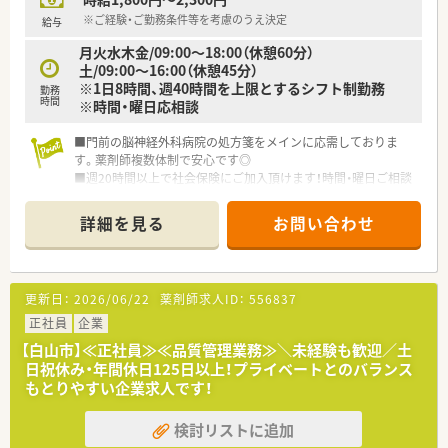
※ご経験・ご勤務条件等を考慮のうえ決定
給与
月火水木金/09:00～18:00（休憩60分）
土/09:00～16:00（休憩45分）
※1日8時間、週40時間を上限とするシフト制勤務
勤務
時間
※時間・曜日応相談
■門前の脳神経外科病院の処方箋をメインに応需しておりま
す。薬剤師複数体制で安心です◎
■週20時間以上で社会保険にご加入頂けます！時間・曜日ご相談
下さい！
■育休・育短の取得が100%、且つ復帰率96%と高い実績がある
詳細を見る
お問い合わせ
会社です。福利厚生面が充実している為にママさん薬剤師には
非常に働きやすい環境です。
■座り投薬カウンターを設け、患者様一人一人に寄り添った対応
を行っている会社です。一人当たりが担当する処方箋枚数も少
更新日：
2026/06/22
薬剤師求人ID：
556837
なく設定されておりますので、投薬にしっかりと時間をかけれる
環境です。
正社員
企業
■在宅医療への取り組み・アロマやサプリメントを活用した予防
【白山市】≪正社員≫≪品質管理業務≫＼未経験も歓迎／土
医療など、患者様に寄り添いながら多角的な面より健康サポート
日祝休み・年間休日125日以上！プライベートとのバランス
を行っている会社です。
もとりやすい企業求人です！
検討リストに追加