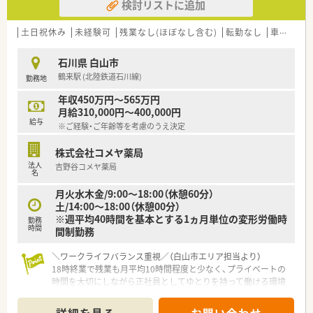
検討リストに追加
土日祝休み
未経験可
残業なし(ほぼなし含む)
転勤なし
車通勤可
石川県 白山市
鶴来駅 (北陸鉄道石川線)
勤務地
年収450万円～565万円
月給310,000円～400,000円
給与
※ご経験・ご年齢等を考慮のうえ決定
株式会社コメヤ薬局
法人
吉野谷コメヤ薬局
名
月火水木金/9:00～18:00（休憩60分）
土/14:00～18:00（休憩00分）
※週平均40時間を基本とする1ヵ月単位の変形労働時
勤務
時間
間制勤務
＼ワークライフバランス重視／（白山市エリア担当より）
18時終業で残業も月平均10時間程度と少なく、プライベートの
時間を大切にしながら正社員としてゆとりを持って働ける環境
が整っております。
＊------------------------------------------＊