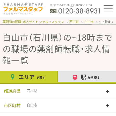
平日9：30-19：00 土日10：00-19：00
薬剤師の転職・求人サイト ファルマスタッフ
石川県
白山市
~18時まで
白山市（石川県）の~18時まで
の職場
の薬剤師転職・求人情
報一覧
エリア
駅
で探す
から探す
都道府県
石川県
市区町村
白山市