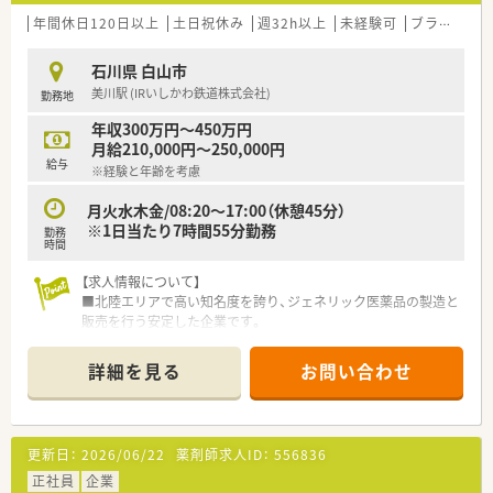
年間休日120日以上
土日祝休み
週32h以上
未経験可
ブランク可
石川県 白山市
美川駅 (IRいしかわ鉄道株式会社)
勤務地
年収300万円～450万円
月給210,000円～250,000円
給与
※経験と年齢を考慮
月火水木金/08:20～17:00（休憩45分）
※1日当たり7時間55分勤務
勤務
時間
【求人情報について】
■北陸エリアで高い知名度を誇り、ジェネリック医薬品の製造と
販売を行う安定した企業です。
■300品目を超える医薬品を取り扱っており、550名以上の従業
員が在籍する規模の大きさです。
詳細を見る
お問い合わせ
■年間休日は124日あり、残業もほとんど発生しないためプライ
ベートを大切にできます。
【募集背景と求める人物像について】
更新日：
2026/06/22
薬剤師求人ID：
556836
■組織の体制強化と事業拡大に伴う増員募集を行っており、意欲
的な方を歓迎しています。
正社員
企業