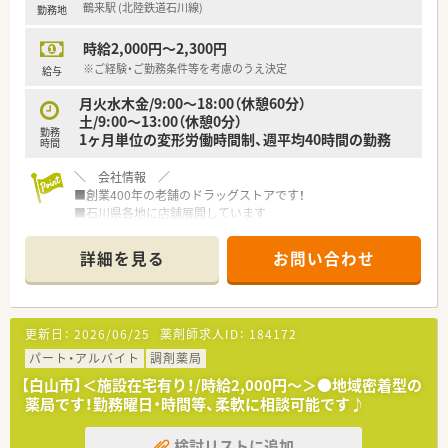
鶴来駅 (北陸鉄道石川線)
勤務地
業務に集中できます。
時給2,000円～2,300円
※ご経験・ご勤務条件等を考慮のうえ決定
給与
月火水木金/9:00～18:00（休憩60分）
土/9:00～13:00（休憩0分）
勤務
1ヶ月単位の変形労働時間制、週平均40時間の勤務
時間
＼ 会社情報 ／
■創業400年の老舗のドラッグストアです！
■石川県各地に店舗展開しています
＼ 薬局情報 ／
詳細を見る
お問い合わせ
■駅徒歩10分程度に位置しており、公共交通機関でも通勤可能
です！もちろんお車通勤も◎
■総合病院門前の店舗です。幅広い科目に対応しており、スキル
アップしたい方にオススメ！
更新日：
2026/06/25
薬剤師求人ID：
184172
■OTCも扱っております◎OTCも経験したい方は必見です
■18時閉局の店舗です！プライベートも充実できる環境です
パート・アルバイト
調剤薬局
■薬剤師は常時複数名体制！安心してご勤務いただけます
【白山市】＜施設在宅有り！/時給2,000円～＞●地域密着型の
薬局です！勤務曜日・時間等、柔軟に相談可能です♪
検討リストに追加