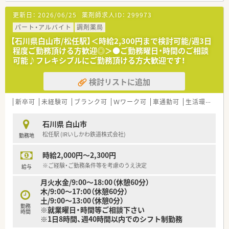
更新日：
2026/06/25
薬剤師求人ID：
299973
パート・アルバイト
調剤薬局
【石川県白山市/松任駅】＜時給2,300円まで検討可能/週3日
程度ご勤務頂ける方歓迎◎＞●ご勤務曜日・時間のご相談
可能♪フレキシブルにご勤務頂ける方大歓迎です！
検討リストに追加
新卒可
未経験可
ブランク可
Ｗワーク可
車通勤可
生活環境充実
石川県 白山市
松任駅 (IRいしかわ鉄道株式会社)
勤務地
時給2,000円～2,300円
※ご経験・ご勤務条件等を考慮のうえ決定
給与
月火水金/9:00～18:00（休憩60分）
木/9:00～17:00（休憩60分）
土/9:00～13:00（休憩0分）
勤務
※就業曜日・時間等ご相談下さい
時間
※1日8時間、週40時間以内でのシフト制勤務