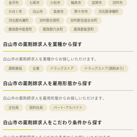
金沢市
七尾市
小松市
輪島市
加賀市
羽咋市
かほく市
白山市
能美市
野々市市
河北郡津幡町
河北郡内灘町
羽咋郡志賀町
羽咋郡宝達志水町
鹿島郡中能登町
鳳珠郡穴水町
鳳珠郡能登町
白山市の薬剤師求人を業種から探す
白山市の薬剤師求人を業種からお探しいただけます。
調剤薬局
企業
ドラッグストア
ドラッグストア(調剤あり)
白山市の薬剤師求人を雇用形態から探す
白山市の薬剤師求人を雇用形態からお探しいただけます。
正社員
契約社員
パート・アルバイト
白山市の薬剤師求人をこだわり条件から探す