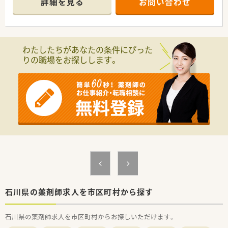
詳細を見る
お問い合わせ
社されると県外への転勤がございません。
Iターン・Uターンで中途でご就職される方も多くおられます。
■ワークライフバランスを整えることに力を入れている企業様
です。女性の育児休暇取得100％はもちろんのこと、
男性の育児休業の取得率が24％あり、家庭と仕事の両立を会
わたしたちがあなたの条件にぴった
社が率先して応援しております。
りの職場をお探しします。
その成果もあり、2017年にはワークライフバランス企業「優良
企業賞」を受賞しています。
■地域に根差した会社を目指しており、金沢マラソン等の地域行
事に積極的に参加しており、
県のスポーツチームのスポンサーも務めるなど、石川県を愛し、
石川県に根差した企業です。
■入社3年以内社員の離職率、7.3％ （※2017～2019年）石川県で
安定して働きたい方にぴったりな会社です。
石川県の薬剤師求人を市区町村から探す
石川県の薬剤師求人を市区町村からお探しいただけます。