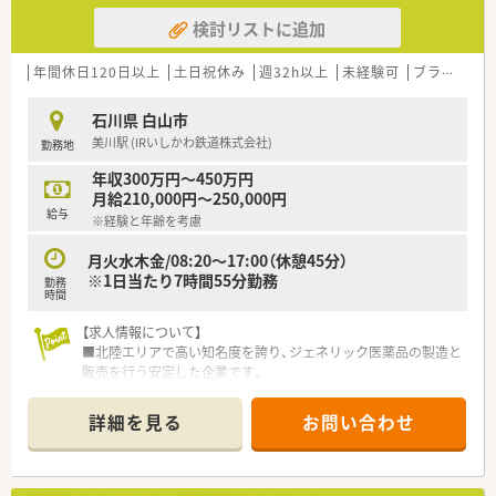
検討リストに追加
年間休日120日以上
土日祝休み
週32h以上
未経験可
ブランク可
石川県 白山市
美川駅 (IRいしかわ鉄道株式会社)
勤務地
年収300万円～450万円
月給210,000円～250,000円
給与
※経験と年齢を考慮
月火水木金/08:20～17:00（休憩45分）
※1日当たり7時間55分勤務
勤務
時間
【求人情報について】
■北陸エリアで高い知名度を誇り、ジェネリック医薬品の製造と
販売を行う安定した企業です。
■300品目を超える医薬品を取り扱っており、550名以上の従業
員が在籍する規模の大きさです。
詳細を見る
お問い合わせ
■年間休日は124日あり、残業もほとんど発生しないためプライ
ベートを大切にできます。
【募集背景と求める人物像について】