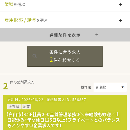
業種
を選ぶ
雇用形態 / 給与
を選ぶ
詳細条件を表示
条件に合う求人
2
件を
検索する
2
件の薬剤師求人
並び順
更新日：
2026/06/22
薬剤師求人ID：
556837
正社員
企業
【白山市】≪正社員≫≪品質管理業務≫＼未経験も歓迎／土
日祝休み・年間休日125日以上！プライベートとのバランス
もとりやすい企業求人です！