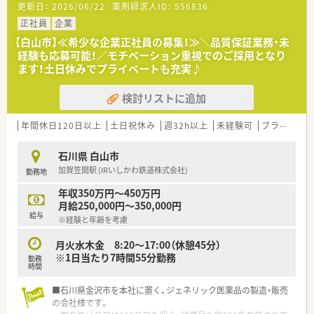
更新日：
2026/06/22
薬剤師求人ID：
556836
■組織の体制強化と事業拡大に伴う増員募集を行っており、意欲
的な方を歓迎しています。
正社員
企業
■薬剤師免許をお持ちの方を求めており、資格を活かして専門性
【白山市】≪希少な企業正社員の募集！≫＼品質保証業務・未
を高めたい方に最適です。
経験も応募可能！／モチベーション重視でのご採用となり
■チームワークを大切にし、地域の医療に貢献したいという熱意
ます！土日休みでプライベートも充実♪
をお持ちの方を求めています。
検討リストに追加
【想定される業務内容】
■ジェネリック医薬品の品質管理業務全般を担当し、製品の安全
性を守る重要な役割です。
年間休日120日以上
土日祝休み
週32h以上
未経験可
ブランク可
■製造された医薬品の分析や試験を行い、規格に適合しているか
を確認する業務に従事します。
石川県 白山市
■未経験の方でも、ベテラン社員による丁寧な指導があるため安
加賀笠間駅 (IRいしかわ鉄道株式会社)
勤務地
心して業務を習得できます。
年収350万円～450万円
【会社特徴】
月給250,000円～350,000円
■ワークライフバランス優良企業賞を受賞しており、働きやすい
給与
※経験と年齢を考慮
環境づくりに注力しています。
■地域のスポーツチームのスポンサーを務めるなど、地域貢献活
月火水木金 8:20～17:00（休憩45分）
動にも積極的に取り組んでいます。
※1日当たり7時間55分勤務
勤務
■入社3年以内の離職率が低く、社員が安心して長く働き続けら
時間
れる定着率の良い職場です。
■石川県金沢市を本社に置く、ジェネリック医薬品の製造・販売
の会社様です。