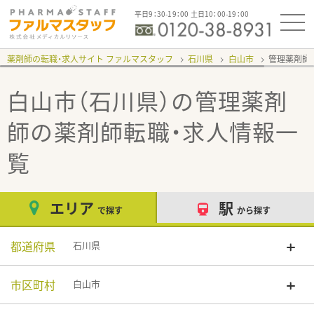
平日9：30-19：00 土日10：00-19：00
薬剤師の転職・求人サイト ファルマスタッフ
石川県
白山市
管理薬剤師
白山市（石川県）の管理薬剤
師
の薬剤師転職・求人情報一
覧
エリア
駅
で探す
から探す
都道府県
石川県
市区町村
白山市