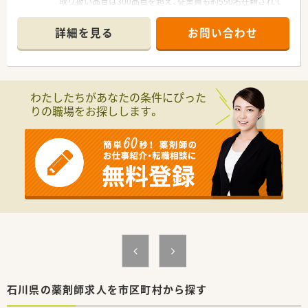
取り扱い品目は300品目を超え、従業員も約550名在籍されて
いる北陸エリアでは知名度の高い企業様です。
■石川県が本社で、工場や研究所に関しても石川県内にあり、入
詳細を見る
お問い合わせ
社されると県外への転勤がございません。
Iターン・Uターンで中途でご就職される方も多くおられます。
■ワークライフバランスを整えることに力を入れている企業様
です。女性の育児休暇取得100％はもちろんのこと、
男性の育児休業の取得率が24％あり、家庭と仕事の両立を会
わたしたちがあなたの条件にぴった
社が率先して応援しております。
りの職場をお探しします。
その成果もあり、2017年にはワークライフバランス企業「優良
企業賞」を受賞しています。
■地域に根差した会社を目指しており、金沢マラソン等の地域行
事に積極的に参加しており、
県のスポーツチームのスポンサーも務めるなど、石川県を愛し、
石川県に根差した企業です。
■入社3年以内社員の離職率、7.3％ （※2017～2019年）石川県で
安定して働きたい方にぴったりな会社です。
石川県の薬剤師求人を市区町村から探す