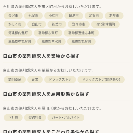
石川県の薬剤師求人を市区町村からお探しいただけます。
金沢市
七尾市
小松市
輪島市
加賀市
羽咋市
かほく市
白山市
能美市
野々市市
河北郡津幡町
河北郡内灘町
羽咋郡志賀町
羽咋郡宝達志水町
鹿島郡中能登町
鳳珠郡穴水町
鳳珠郡能登町
白山市の薬剤師求人を業種から探す
白山市の薬剤師求人を業種からお探しいただけます。
調剤薬局
企業
ドラッグストア
ドラッグストア(調剤あり)
白山市の薬剤師求人を雇用形態から探す
白山市の薬剤師求人を雇用形態からお探しいただけます。
正社員
契約社員
パート・アルバイト
白山市の薬剤師求人をこだわり条件から探す