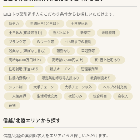
白山市の薬剤師求人をこだわり条件からお探しいただけます。
駅チカ
年間休日120日以上
土日祝休み
土日休み(相談可含む)
週32h以上
新卒可
未経験可
ブランク可
Ｗワーク可
~18時までの職場
残業なし(ほぼなし含む)
転勤なし
車通勤可
高給与(600万円以上)
高時給(2,500円以上)
寮・借上社宅あり
住宅補助(手当)あり
新規オープン
管理薬剤師
扶養内勤務OK
認定薬剤師取得支援あり
教育制度あり
シフト制
大手チェーン
大手チェーン以外
ヘルプ体制充実
一人薬剤師
生活環境充実
夜間のみ
総合科目
高収入
在宅
信越/北陸エリアから探す
信越/北陸の薬剤師求人をエリアからお探しいただけます。