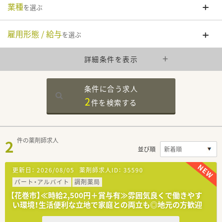
業種
を選ぶ
雇用形態 / 給与
を選ぶ
詳細条件を表示
条件に合う求人
2
件を
検索する
2
件の薬剤師求人
並び順
更新日：
2026/08/05
薬剤師求人ID：
35590
パート・アルバイト
調剤薬局
【花巻市】≪時給2,500円＋賞与有≫雰囲気良くで働きやす
い環境！生活便利な立地で家庭との両立も◎地元の方歓迎