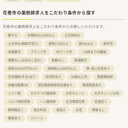
花巻市の薬剤師求人をこだわり条件から探す
花巻市の薬剤師求人をこだわり条件からお探しいただけます。
駅チカ
年間休日120日以上
土日祝休み
土日休み(相談可含む)
週休2.5日以上
週32h以上
新卒可
未経験可
ブランク可
Ｗワーク可
~18時までの職場
残業なし(ほぼなし含む)
転勤なし
車通勤可
高給与(600万円以上)
高時給(2,500円以上)
寮・借上社宅あり
住宅補助(手当)あり
託児所あり
60歳以上可
管理薬剤師
扶養内勤務OK
認定薬剤師取得支援あり
教育制度あり
シフト制
かかりつけ薬剤師
大手チェーン
大手チェーン以外
ヘルプ体制充実
一人薬剤師
生活環境充実
空港近く
新幹線近く
総合科目
高収入
在宅
積雪なし
積雪あり
リゾート