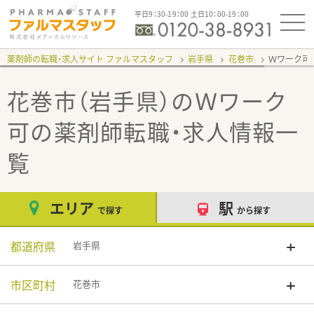
平日9：30-19：00 土日10：00-19：00
薬剤師の転職・求人サイト ファルマスタッフ
岩手県
花巻市
Ｗワーク可
花巻市（岩手県）のＷワーク
可
の薬剤師転職・求人情報一
覧
エリア
駅
で探す
から探す
都道府県
岩手県
市区町村
花巻市