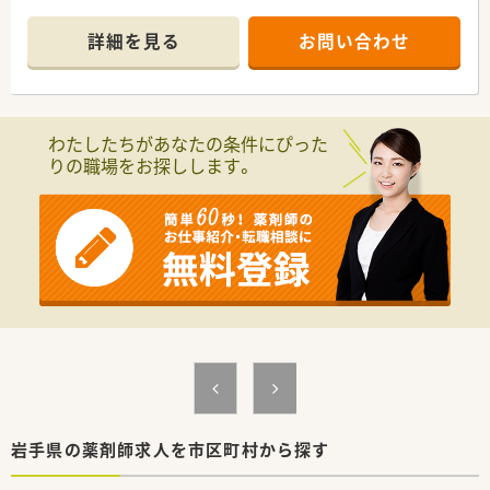
ます。
■処方箋は1日平均50枚ほど受け付けており、薬剤師2名と事務
詳細を見る
お問い合わせ
3.5名の体制で、一人ひとりの患者様に丁寧に対応できる環境で
す。
■開局時間は8時30分から17時30分までとなっており、総合科目
を扱う環境ながらも、早めに業務を終えられるのが特徴です。
わたしたちがあなたの条件にぴった
【法人特徴について】
りの職場をお探しします。
■従業員数8万人を超える巨大なワタキューグループの一員であ
り、医療や福祉の多角的な視点から地域を支える安定企業です。
■薬局経営のみならず介護用品の販売や住宅改修も手掛けてお
り、医薬品の枠を超えて高齢者社会をサポートする体制がありま
す。
■現場の裁量を重視する支店制度を導入しており、地域の実情に
合わせた自由な発想でサービスを生み出す姿勢を大切にしてい
ます。
【職場環境と雰囲気】
■平均年齢は40歳前後と落ち着いた層が活躍しており、大手チ
ェーンの中でも離職率が低く定着率が良いことが自慢の職場で
す。
■現場重視の社風があるため、薬剤師一人ひとりの意見が尊重さ
れやすく、風通しの良い雰囲気が流れています。
岩手県の薬剤師求人を市区町村から探す
■ミスが起きた際も個人を責めるのではなく、24時間以内に社
長まで報告が届き全社でサポートする温かい文化が根付いてい