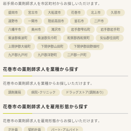
岩手県の薬剤師求人を市区町村からお探しいただけます。
ます。
盛岡市
宮古市
大船渡市
花巻市
北上市
久慈市
遠野市
一関市
陸前高田市
釜石市
二戸市
八幡平市
奥州市
滝沢市
岩手郡雫石町
岩手郡岩手町
紫波郡紫波町
紫波郡矢巾町
和賀郡西和賀町
気仙郡住田町
上閉伊郡大槌町
下閉伊郡山田町
下閉伊郡田野畑村
九戸郡九戸村
九戸郡洋野町
二戸郡一戸町
花巻市の薬剤師求人を業種から探す
花巻市の薬剤師求人を業種からお探しいただけます。
調剤薬局
病院・クリニック
ドラッグストア(調剤あり)
花巻市の薬剤師求人を雇用形態から探す
花巻市の薬剤師求人を雇用形態からお探しいただけます。
正社員
契約社員
パート・アルバイト