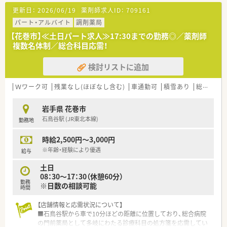
更新日：
2026/06/19
薬剤師求人ID：
709161
パート・アルバイト
調剤薬局
【花巻市】≪土日パート求人≫17:30までの勤務◎／薬剤師
複数名体制／総合科目応需！
検討リストに追加
Ｗワーク可
残業なし(ほぼなし含む)
車通勤可
積雪あり
総合科目
岩手県 花巻市
石鳥谷駅 (JR東北本線)
勤務地
時給2,500円～3,000円
※年齢・経験により優遇
給与
土日
08：30～17：30（休憩60分）
勤務
※日数の相談可能
時間
【店舗情報と応需状況について】
■石鳥谷駅から車で10分ほどの距離に位置しており、総合病院
の門前薬局として多岐にわたる診療科目の処方箋を応需してい