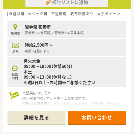
検討リストに追加
未経験可
Ｗワーク可
車通勤可
教育制度あり
大手チェーン以外
岩手県 花巻市
花巻駅 (JR釜石線)／花巻駅 (JR東北本線)
勤務地
時給2,500円～
年齢・経験による
給与
月火水金
09：00～18：00（休憩60分）
木土
勤務
09：00～13：00（休憩なし）
時間
※週3日以上・お時間帯ご相談ください
≪薬局について≫
地元密着型の、アットホームな薬局です。
現場の雰囲気良く、女性の社長さんですので相談がしやすいのも
魅力。
すぐ近くにはショッピングモールもあり、生活便利です。
詳細を見る
お問い合わせ