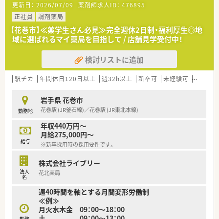
更新日：
2026/07/09
薬剤師求人ID：
476895
正社員
調剤薬局
【花巻市】≪薬学生さん必見≫完全週休2日制・福利厚生◎地
域に選ばれるマイ薬局を目指して / 店舗見学受付中！
検討リストに追加
駅チカ
年間休日120日以上
週32h以上
新卒可
未経験可
ブラン
岩手県 花巻市
花巻駅 (JR釜石線)／花巻駅 (JR東北本線)
勤務地
年収440万円～
月給275,000円～
給与
※新卒採用時の採用要件です。
株式会社ライブリー
法人
花北薬局
名
週40時間を軸とする月間変形労働制
≪例≫
月火水木金 09：00～18：00
土 09：00～13：00
勤務