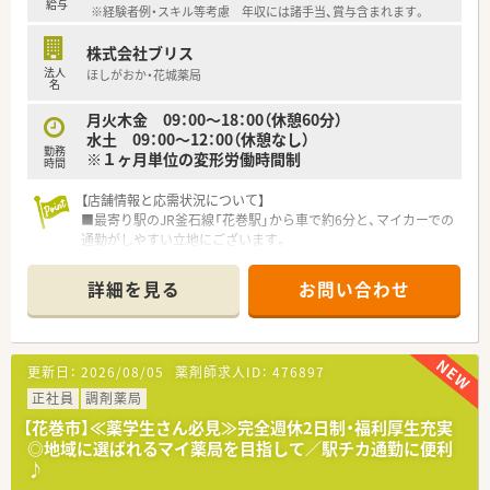
給与
※経験者例・スキル等考慮 年収には諸手当、賞与含まれます。
株式会社ブリス
法人
ほしがおか・花城薬局
名
月火木金 09：00～18：00（休憩60分）
水土 09：00～12：00（休憩なし）
勤務
※１ヶ月単位の変形労働時間制
時間
【店舗情報と応需状況について】
■最寄り駅のJR釜石線「花巻駅」から車で約6分と、マイカーでの
通勤がしやすい立地にございます。
■応需科目は主に隣接するクリニックからの皮膚科と泌尿器科
で、1日の処方箋枚数は120枚から140枚程度です。
詳細を見る
お問い合わせ
■薬剤師は常時3～4名、医療事務は3名が在籍しており、互いに
協力しながら業務を進められる体制です。
【求人情報について】
更新日：
2026/08/05
薬剤師求人ID：
476897
■ご経験や能力を十分に考慮し、年収500万円から最大650万円
までの高水準な給与が可能です。
正社員
調剤薬局
■上限3.5万円の住宅手当や地域手当など、日々の生活をサポー
【花巻市】≪薬学生さん必見≫完全週休2日制・福利厚生充実
トする各種手当が充実しています。
◎地域に選ばれるマイ薬局を目指して／駅チカ通勤に便利
■お休みは日曜日と祝日に加え、平日に半日休みが2回あり、週
♪
休2日制でプライベートも確保できます。