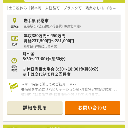
男性女性問わず、長くご活躍いただける職場になっています。
土日祝休み
新卒可
未経験可
ブランク可
残業なし(ほぼなし含む)
岩手県 花巻市
花巻駅 (JR釜石線)／花巻駅 (JR東北本線)
勤務地
年収380万円～450万円
月給237,500円～281,000円
給与
※年齢・経験により考慮
月～金
8:30～17:00（休憩60分）
勤務
※休日当番の場合 8:30～18:30（休憩60分）
時間
※土は交代制で月２回程度
・・＊ 病院に関してのご紹介 ＊・・
●病棟を中心にリハビリテーション棟・介護特定施設が隣接し、
敷地内には看護学校・保育所も併設されております。
●治験や化学療法なども行っており、薬剤師として勉強・スキル
アップできる環境が整っています。
詳細を見る
お問い合わせ
●薬剤部は、男女比が半々で、幅広い年齢層で構成されていま
す。
薬局長は50代男性で、新卒から花巻総合病院にお勤めのベテラ
ン薬剤師です。