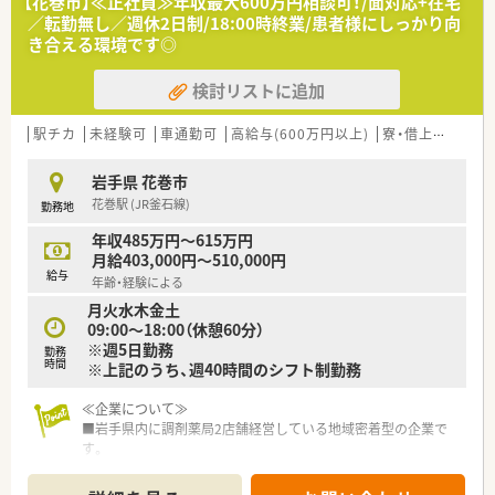
【花巻市】≪正社員≫年収最大600万円相談可！/面対応+在宅
／転勤無し／週休2日制/18:00時終業/患者様にしっかり向
き合える環境です◎
検討リストに追加
駅チカ
未経験可
車通勤可
高給与(600万円以上)
寮・借上社宅あり
岩手県 花巻市
花巻駅 (JR釜石線)
勤務地
年収485万円～615万円
月給403,000円～510,000円
給与
年齢・経験による
月火水木金土
09:00～18:00（休憩60分）
※週5日勤務
勤務
時間
※上記のうち、週40時間のシフト制勤務
≪企業について≫
■岩手県内に調剤薬局2店舗経営している地域密着型の企業で
す。
■患者様のニーズに合わせて在宅医療も実施しています。患者
様との会話を大事にしており、服薬指導の時間を大事にしている