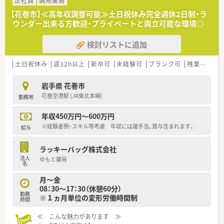
正社員
調剤薬局
【花巻市】≪高年収調整可能≫土日祝休み完全週休2日制・ラ
ウンダー出来る方歓迎・プライベートと両立可能な環境◎
検討リストに追加
土日祝休み
週32h以上
新卒可
未経験可
ブランク可
残業なし(ほぼなし含む)
岩手県 花巻市
花巻空港駅 (JR東北本線)
勤務地
年収450万円～600万円
※経験者例・スキル等考慮 年収には諸手当、賞与含まれます。
給与
ラッキーバッグ株式会社
法人
ゆもと薬局
名
月～金
08：30～17：30（休憩60分）
勤務
※１ヵ月単位の変形労働時間制
時間
≪ こんな魅力があります ≫