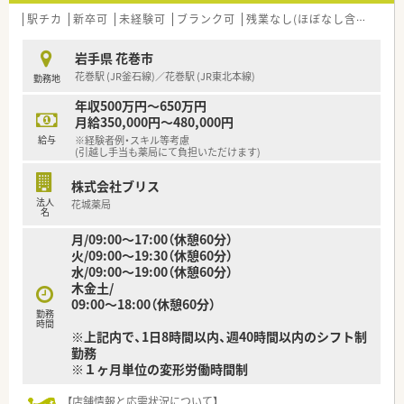
駅チカ
新卒可
未経験可
ブランク可
残業なし(ほぼなし含む)
転
岩手県 花巻市
花巻駅 (JR釜石線)／花巻駅 (JR東北本線)
勤務地
年収500万円～650万円
月給350,000円～480,000円
給与
※経験者例・スキル等考慮
(引越し手当も薬局にて負担いただけます)
株式会社ブリス
法人
花城薬局
名
月/09:00～17:00（休憩60分）
火/09:00～19:30（休憩60分）
水/09:00～19:00（休憩60分）
木金土/
09:00～18:00（休憩60分）
勤務
時間
※上記内で、1日8時間以内、週40時間以内のシフト制
勤務
※１ヶ月単位の変形労働時間制
【店舗情報と応需状況について】