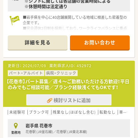
※シフトに関しては各店舗の営業時間による
※休憩時間は法定通り
■岩手県を中心に40店舗展開している地域に根差した密着型の
企業です。
■完全週休2日制を採用しており、ワークライフバランスに重点
を置いている企業です。
■新卒採用も積極的に行っており、若手も活躍できる環境は整っ
詳細を見る
お問い合わせ
ております。
■教育制度は集合研修やEラーニングを活用しております。
更新日：
2026/07/09
薬剤師求人ID：
452972
パート・アルバイト
病院・クリニック
【花巻市】パート募集／週４～ご勤務いただける方歓迎！平日
のみでもご相談可能／ブランク経験浅くてもOKです！
検討リストに追加
未経験可
ブランク可
残業なし(ほぼなし含む)
転勤なし
車通勤可
岩手県 花巻市
花巻駅 (JR釜石線)／花巻駅 (JR東北本線)
勤務地