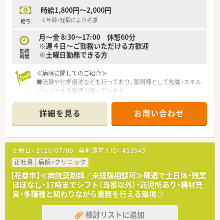
時給1,800円～2,000円
※年齢・経験により考慮
給与
月～金 8:30～17:00 休憩60分
※週４日～ご勤務いただける方歓迎
勤務
※土曜日勤務できる方
時間
≪病院に関してのご紹介≫
■治験や化学療法なども行っており、薬剤師として勉強・スキル
アップできる環境が整っています。
■薬剤部は幅広い年齢層で構成されています。不安なことは確
認しながら、安心して働ける環境です。
詳細を見る
お問い合わせ
■委員会もあり、多職種の従業員とも交流があります。カンファ
レンスなどにも参加しており、薬剤師としてのやりがいを感じら
れる機会も多い職場です。
■薬剤部では、人数が揃い現場が整ったら訪問診療も実施してい
更新日：
2026/07/09
薬剤師求人ID：
452945
る病院なので、在宅医療にも関われる可能性があります。
正社員
病院・クリニック
≪ここが魅力≫
【花巻市】≪病院薬剤師／未経験相談可≫隔週で土日休・残業
＼2021年に「いわて女性活躍認定企業」という認定をいただきま
ほぼなし・17時までシフト（当番以外）・託児所あり・機材充
した！／
実・多職種と関わりながら業務を行える環境◎
『地域の総合的な医療と福祉を担う』をコンセプトとして掲げて
いますが、当病院を支えている従業員が働きやすいように環境作
検討リストに追加
りをしてきた結果、認定を得ることが出来ました。