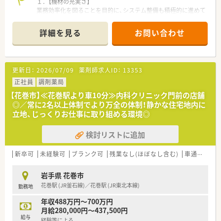
１．【機材の充実さ】
業務効率化を図ることを目的に、システム整備も積極的に進めて
おります。
そのため、残業時間の短縮につながっており、月平均で5時間程
詳細を見る
お問い合わせ
となっております。
２．【豊富なキャリアパス】
若い方にも積極的にチャンスを与える社風で、20代で管理薬剤
更新日：
2026/07/09
薬剤師求人ID：
13353
師になった方もいらっしゃいます。
他にも、「採用業務に携わりたい」や、「エリアマネージャーにな
正社員
調剤薬局
りたい」など、社員のやりたいことを後押ししております！
【花巻市】≪花巻駅より車10分≫内科クリニック門前の店舗
◎／常に2名以上体制でより万全の体制！静かな住宅地内に
３．【制度の充実】
立地、じっくりお仕事に取り組める環境◎
・有給休暇は、1時間単位で取得が可能です。
・お子様が3歳になるまで時短勤務を採用しています。
検討リストに追加
更に紙おむつの支給もしているなど、育児中でも安心して就業で
きるような環境作りをしています。
・e-Learningの受講割引制度もあります。
新卒可
未経験可
ブランク可
残業なし(ほぼなし含む)
車通勤可
全社合同勉強会など、知識向上の為、独自の研修制度の充実にも
力を入れています。
岩手県 花巻市
花巻駅 (JR釜石線)／花巻駅 (JR東北本線)
勤務地
≪ 企業紹介 ≫
年収488万円～700万円
1999年に創業し、山形県新庄市を本社に置き、東北を中心に薬局
月給280,000円～437,500円
展開をしております。
給与
経験等による