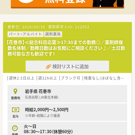
更新日：
2026/06/30
薬剤師求人ID：
222052
パート・アルバイト
調剤薬局
【花巻市】≪総合科目応需≫17:30までの勤務◎／薬剤師複
数名体制／勤務日数はお気軽にご相談ください♪／土日勤
務可能な方も歓迎です！
検討リストに追加
週休2.5日以上
週32h以上
ブランク可
残業なし(ほぼなし含む)
車
岩手県 花巻市
石鳥谷駅 (JR東北本線)
勤務地
時給2,000円～2,500円
※年齢・経験により優遇
給与
火～日
08：30～17：30（休憩60分）
勤務