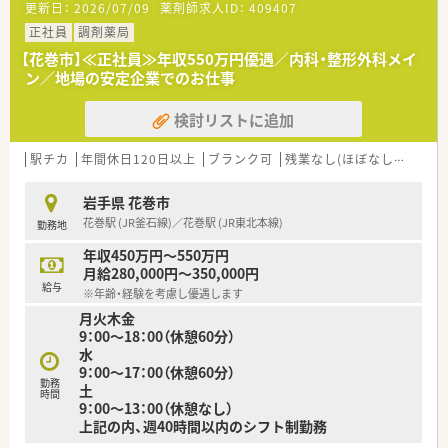
更新日：
2026/07/09
薬剤師求人ID：
409407
＼同社の特徴紹介／
１．【社長をはじめ、懐が深い社員が多いです！】
正社員
調剤薬局
『3年先の人事』を見据えており、3年後はどうなっていたいかを
【花巻市】≪正社員≫年収550万円優遇／内科・整形外科メイ
ライフプランなどを踏まえて希望を聞いております。
ン／地場の安定企業でのお仕事
年2回の面談を通して、心境などを伺い、産休育休の相談はもち
ろんのこと、社員が長く、そして気持ちよく働けるような環境作
検討リストに追加
りをしています。
また、誕生日には、社長が毎年手書きのバースデーカードと一緒
にプレゼントがあります♪
駅チカ
年間休日120日以上
ブランク可
残業なし(ほぼなし含む)
店舗数が増えている今でも、変わらず『社員を想う』行動を継続
されています。
岩手県 花巻市
花巻駅 (JR釜石線)／花巻駅 (JR東北本線)
勤務地
２．【教育体制がしっかりしています！ 】
エリアマネージャーは、ほぼ新卒で入社しており、その際に泊ま
年収450万円～550万円
り込みで研修を受けており、しっかりと教育基盤がある同社で育
月給280,000円～350,000円
成されている方々です。
給与
※年齢・経験を考慮し優遇します
その方々の元で現場研修（OJT）をしていただきます。
月火木金
学術大会や、様々なセミナーにも積極的に参加しており、定期的
9：00～18：00（休憩60分）
にスキルアップできるようバックアップしています。
水
9：00～17：00（休憩60分）
３．【しっかり"あなた"をみて評価します！】
勤務
土
ノルマは設けていなく、自身で決めた目標に対してのフィードバ
時間
9：00～13：00（休憩なし）
ックを定期面談で実施しその達成具合を評価しております。
上記の内、週40時間以内のシフト制勤務
『こうなっていたい』という想いを大切にし、立てた目標を達成
するにはどうしたらいいかを、一緒に考えサポートしています。