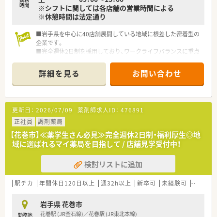
時間
※シフトに関しては各店舗の営業時間による
※休憩時間は法定通り
■岩手県を中心に40店舗展開している地域に根差した密着型の
企業です。
■完全週休2日制を採用しており、ワークライフバランスに重点
を置いている企業です。
■新卒採用も積極的に行っており、若手も活躍できる環境は整っ
詳細を見る
お問い合わせ
ております。
■教育制度は集合研修やEラーニングを活用しております。
更新日：
2026/07/09
薬剤師求人ID：
476891
正社員
調剤薬局
【花巻市】≪薬学生さん必見≫完全週休2日制・福利厚生◎地
域に選ばれるマイ薬局を目指して / 店舗見学受付中！
検討リストに追加
駅チカ
年間休日120日以上
週32h以上
新卒可
未経験可
ブラン
岩手県 花巻市
花巻駅 (JR釜石線)／花巻駅 (JR東北本線)
勤務地