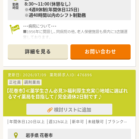
8:30～11:00（休憩なし）
勤務
時間
※4週8休制(年間休日125日)
※週40時間以内のシフト制勤務
・・・病院について・・・
■1956年に開設し、同病院の他、老人保健施設も県内に3店舗運
営しております。
■心療内科・内科・精神科の病院で、144床（療養病棟60床、認知症
病棟48床、急性期36床）の病床数を設けています。
詳細を見る
お問い合わせ
中程度の疾患層の患者様が多く入院されています。
院内処方はもちろんですが、近隣の医療機関からの処方も受け付
けています。
■4週8休の休暇制度を設けているため、オンオフの切り替えよ
更新日：
2026/07/09
薬剤師求人ID：
476896
くご就業できる環境です。
また、年間休日も125日あるため、長期のお休みも取得可能で
正社員
調剤薬局
す。
【花巻市】≪薬学生さん必見≫福利厚生充実◎地域に選ばれ
■転居を伴う転勤はないため、地域に根付いて長く働くことが出
るマイ薬局を目指して / 完全週休2日制です♪
来ます。
検討リストに追加
・・・就業ポイント・・・
■療養が中心ではありますが、急性期もあるため、様々な処方に
携わることができ、経験を少しずつ積んでいける環境です。
年間休日120日以上
週32h以上
新卒可
未経験可
ブランク可
残業
ベテランの薬剤師もいるため、経験が浅くても周りのサポート体
制が整っているため安心して就業いただけます。
岩手県 花巻市
■最大17時半までのシフトであり、残業時間も月5時間程度と少