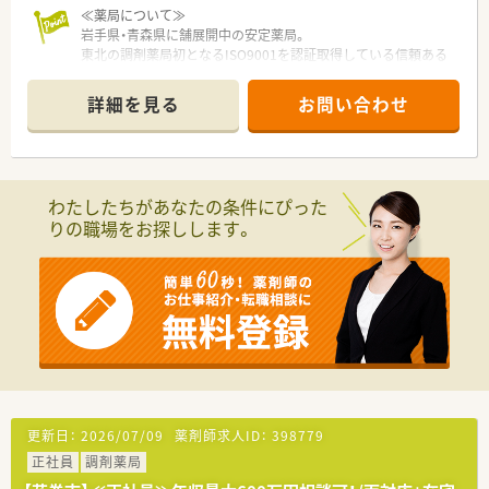
≪薬局について≫
岩手県・青森県に舗展開中の安定薬局。
東北の調剤薬局初となるISO9001を認証取得している信頼ある
＼同薬局について／
薬局です。
◆2019年にオープンした店舗で、とてもきれいで快適な店舗で
「患者様第一主義」を貫き、薬剤師の地位向上や、
す。
詳細を見る
お問い合わせ
地域医療の担い手となることをモットーとしています。
白と鮮やかな水色の外観で爽やかな雰囲気があります♪
◆内科メインで応需しており、医薬品だけでなく食料品なども取
年間休日は120日以上で、完全週休二日制を取っているため、プ
り揃えており、「なじみの店」として地域に愛される薬局を目指
ライベートと両立しやすい環境でご就業いただけます！
しています！
◆土沢駅から徒歩3分程度で、公共交通機関での通勤はもちろ
わたしたちがあなたの条件にぴった
ん、お車での通勤も可能ですの通勤に困らない立地にあります。
りの職場をお探しします。
＼こんな方にオススメ／
◆綺麗で清潔な店舗でご就業されたい方
◆将来のライフスタイルに合わせて長く就業できる環境で働き
たい方
◆スキル向上を目指し、年収アップしていきたい方
更新日：
2026/07/09
薬剤師求人ID：
398779
正社員
調剤薬局