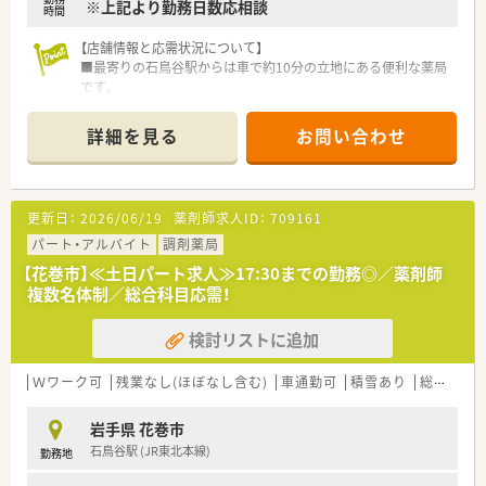
※上記より勤務日数応相談
時間
【店舗情報と応需状況について】
■最寄りの石鳥谷駅からは車で約10分の立地にある便利な薬局
です。
■総合病院の門前薬局として、様々な診療科の処方箋を応需して
います。
詳細を見る
お問い合わせ
■薬剤師2名と事務3.5名体制で、落ち着いて業務に取り組める環
境です。
【やりがい/おすすめポイント】
更新日：
2026/06/19
薬剤師求人ID：
709161
■17時30分に業務が終了するため、ご家庭や趣味との両立が図
りやすいです。
パート・アルバイト
調剤薬局
■大手グループならではの安定した経営基盤の下で、安心して長
【花巻市】≪土日パート求人≫17:30までの勤務◎／薬剤師
く働くことができます。 ■対人業務に注力できる環境作りを進
複数名体制／総合科目応需！
めており、薬剤師本来の役割を発揮できます。
検討リストに追加
【法人特徴について】
■医療機関・施設へのリネン類リースを主軸とする大手グループ
の一員です。
Ｗワーク可
残業なし(ほぼなし含む)
車通勤可
積雪あり
総合科目
■薬局事業と福祉事業を二つの柱とし、多角的に地域医療へ貢献
しています。
岩手県 花巻市
■医薬品だけでなく、介護用品の販売やリースなども手掛けてい
石鳥谷駅 (JR東北本線)
勤務地
る企業です。