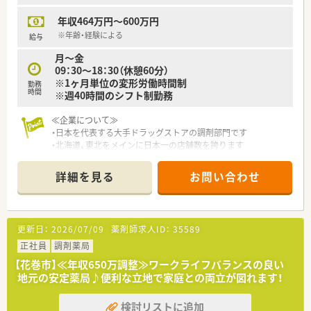
年収464万円～600万円
※年齢・経験による
給与
月～金
09：30～18：30（休憩60分）
※1ヶ月単位の変形労働時間制
勤務
時間
※週40時間のシフト制勤務
≪企業について≫
・日本を代表する大手ドラッグストアの調剤部門です
・北海道、東北をメインに日本一の店舗数を誇ります
・最新の調剤機器を揃え、独自の監査システムでスムーズな業務、
しっかり投薬に集中いただけます
詳細を見る
お問い合わせ
・学会発表・参加や、豊富なキャリアパスで自身のさらなる向上
も！
・ノルマ、品出しレジ打ち、強制的な異動もなく、社員のペースに
合わせた環境で成長することができます
更新日：
2026/07/09
薬剤師求人ID：
35589
・有休休暇は30分単位から、気持ちよく取得いただける雰囲気で
す
正社員
調剤薬局
・病気やケガで入院したときの給与保障も手厚く安心！その他各
【花巻市】≪年収650万調整≫ワークライフバランスの良い
種補助金など福利厚生も充実しています
地元の安定薬局♪便利な立地で家庭との両立が図れます！
・2019年度の新入社員の定着率＝100％と、働きやすさ◎の企業
です
検討リストに追加