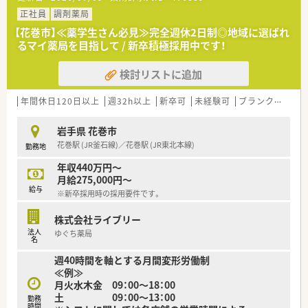
正社員
調剤薬局
【花巻市】≪薬学生さん必見≫完全週休2日制◎地域に選ばれ
るマイ薬局を目指して / 新卒積極採用中です！
検討リストに追加
年間休日120日以上
週32h以上
新卒可
未経験可
ブランク可
残業
岩手県 花巻市
花巻駅 (JR釜石線)／花巻駅 (JR東北本線)
勤務地
年収440万円～
月給275,000円～
給与
※新卒採用時の採用要件です。
株式会社ライブリー
法人
ゆぐち薬局
名
週40時間を軸とする月間変形労働制
≪例≫
月火水木金 09：00～18：00
土 09：00～13：00
勤務
時間