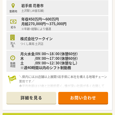
■年収は488万円から最大700万円までの提示が可能であり、経
岩手県 花巻市
験やスキルに応じた柔軟な給与設定が行われています。
土沢駅 (JR釜石線)
勤務地
■完全週休2日制を採用しており、年間休日は117日確保されて
いるため、仕事とプライベートのメリハリがつく求人です。
年収450万円～600万円
■正社員としての採用で、昇給は年1回、賞与は年2回支給される
月給270,000円～375,000円
ほか、住宅手当や地域手当などの福利厚生も充実しています。
給与
※年齢・経験により優遇
【法人特徴について】
株式会社ワークイン
■岩手県内を中心に40店舗を展開している地域密着型の企業で
法人
つくし薬局 土沢店
あり、地域生活に溶け込んだ親しみやすい薬局作りを行っていま
名
す。
月火水金/09：00～18：00（休憩60分）
■経営陣は薬剤師ではありませんが、現場の意見を尊重し、最新
木 /09：00～17：00（休憩60分）
機器の導入など働きやすい環境整備に柔軟に対応しています。
土 /09：00～12：30（休憩なし）
■将来的に独立を目指す方のためにのれんわけ制度を設けてお
勤務
時間
※週40時間以内のシフト制勤務
り、経営ノウハウを学びたい方にも適した環境が整っています。
＼県内には20店舗以上展開！岩手県に本社を構える地場チェーン
薬局です／
◆平均年齢は37歳と比較的若く、懐が深い社員が多く在籍して
います。
◆薬局は、クリニック門前から病院門前などに出店しているた
詳細を見る
お問い合わせ
め、どんな経験を積みたいかによって選ぶことも可能です。
新規出店も継続しており、入社される皆様はもちろん、社員の活
躍の場を広げています！