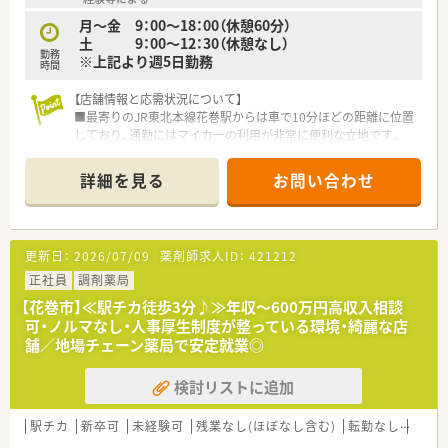
山形県には現在20店舗ございます。
店舗展開が、門前薬局から敷地内薬局など、豊富であるため、偏
月～金 9：00～18：00（休憩60分）
りなく様々な店舗で経験を積むことができるのが特徴です！
土 9：00～12：30（休憩なし）
勤務
まんべんなくスキルを身に着けることができる環境です。
※上記より週5日勤務
時間
≪ 薬局紹介 ≫
【店舗情報と応需状況について】
地域を支える診療所の門前薬局で、内科・外科・小児科・循環器科・
■最寄りのJR東北本線花巻駅からは車で10分ほどの距離に位置
皮膚科と幅広い科目に触れることが出来ます。
しており、通勤にはマイカーの利用が非常に便利な立地です。
土日祝休みの店舗であるため、プライベートと両立可能な環境で
■処方箋は呼吸器科や循環器科などの内科系をメインに、1日あ
す。
たり約46枚を常勤薬剤師3名と事務2名の体制で対応していま
詳細を見る
お問い合わせ
す。
≪ こんな方にオススメ ≫
■営業時間は平日18時までで土曜日は午前のみの開局となって
★幅広い科目に触れられる環境で働きたい方
おり、無理のない人員体制でゆとりを持って働ける環境です。
☆様々な店舗で経験を積み、地域医療に貢献していきたい方
更新日：
2026/07/09
薬剤師求人ID：
421212
★完全週休2日制の店舗でオンオフのメリハリをつけて働きたい
【募集背景と求める人物像について】
方
■地域の患者様に寄り添った丁寧な対応ができる協調性のある
正社員
調剤薬局
☆今後の同社を担ってくれる方大歓迎！
方を求めており、人柄を重視した採用を行っているのが特徴で
【花巻市】≪駅チカ徒歩3分♪≫年収～600万円高収入相談
スキルアップを会社全体で支援しているため年収アップが叶う
す。
可・ノルマなし・人事厚生制度が整っている環境・綺麗な店
環境です。
■組織体制の強化を目的とした増員募集ですが、経験や年齢は不
舗／地場チェーン薬局で安定就業◎
問としており、ブランクがある方やシニア層も相談可能です。
■チームワークを大切にしながら、地域の医療ニーズに合わせた
検討リストに追加
質の高いサービスを共に提供できる前向きな方を歓迎していま
す。
駅チカ
新卒可
未経験可
残業なし(ほぼなし含む)
転勤なし
車通
【求人情報について】