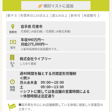
検討リストに追加
【想定される業務内容】
■主な業務として、処方箋に基づく調剤業務、監査、そして患者
様への丁寧な服薬指導をお任せします。
駅チカ
年間休日120日以上
週32h以上
新卒可
未経験可
ブラン
■メインで応需している皮膚科領域の専門知識を深めながら、患
者様の様々なお悩みに対応していただきます。
岩手県 花巻市
■待合室にはOTC医薬品も豊富に取り揃えており、セルフメディ
花巻駅 (JR釜石線)／花巻駅 (JR東北本線)
勤務地
ケーションの推進にも携われます。
年収440万円～
【こんな方にオススメ】
月給275,000円～
■皮膚科領域の専門性を深めつつ、幅広い知識を身につけてスキ
給与
※新卒採用時の採用要件です。
ルアップしたいという方におすすめです。
■残業が少なく休日もしっかり確保できるため、仕事と私生活の
株式会社ライブリー
メリハリをつけたい方に最適な環境です。
法人
しらゆり薬局
■地域に密着した医療サービスに貢献したいという想いがあり、
名
患者様とじっくり向き合いたい方にぴったりです。
週40時間を軸とする月間変形労働制
≪例≫
月火水木金 09：00～18：00
土 09：00～13：00
勤務
時間
※シフトに関しては各店舗の営業時間による
※休憩時間は法定通り
■岩手県を中心に40店舗展開している地域に根差した密着型の
企業です。