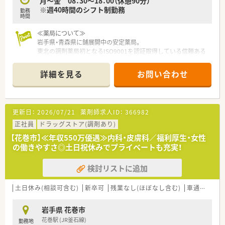
月～金 08：30～18：00（休憩90分）
※週40時間のシフト制勤務
勤務
時間
≪薬局について≫
岩手県・青森県に舗展開中の安定薬局。
東北の調剤薬局初となるISO9001を認証取得している信頼ある
薬局です。
「患者様第一主義」を貫き、薬剤師の地位向上や、
詳細を見る
お問い合わせ
地域医療の担い手となることをモットーとしています。
更新日：
2026/07/21
薬剤師求人ID：
366982
正社員
ドラッグストア(調剤あり)
【花巻市】≪年収550万優遇≫内科・皮膚科／福利厚生・女性
の働きやすさ◎土日祝休みでプライベートも充実！
検討リストに追加
土日休み(相談可含む)
新卒可
残業なし(ほぼなし含む)
車通勤可
高
岩手県 花巻市
花巻駅 (JR釜石線)
勤務地