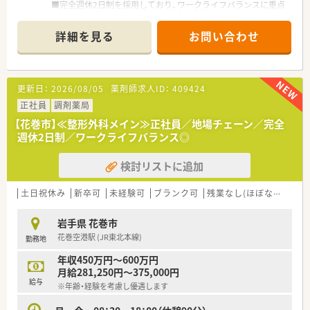
■完全週休2日制を採用しており、ワークライフバランスに重点
を置いている企業です。
■新卒採用も積極的に行っており、若手も活躍できる環境は整っ
詳細を見る
お問い合わせ
ております。
■教育制度は集合研修やEラーニングを活用しております。
更新日：
2026/08/05
薬剤師求人ID：
409424
正社員
調剤薬局
【花巻市】≪整形外科メイン≫正社員／地場チェーン／完全
週休2日制／ワークライフバランス◎
検討リストに追加
土日祝休み
新卒可
未経験可
ブランク可
残業なし(ほぼなし含む)
岩手県 花巻市
花巻空港駅 (JR東北本線)
勤務地
年収450万円～600万円
月給281,250円～375,000円
給与
※年齢・経験を考慮し優遇します