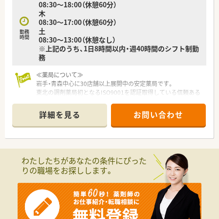
08:30～18:00（休憩60分）
木
08:30～17:00（休憩60分）
土
勤務
時間
08:30～13:00（休憩なし）
※上記のうち、1日8時間以内・週40時間のシフト制勤
務
≪薬局について≫
岩手・青森中心に30店舗以上展開中の安定薬局です。
東北の調剤薬局初となるISO9001を認証取得している信頼ある
企業です。
「患者様第一主義」を貫き、地域医療の担い手となることをモッ
詳細を見る
お問い合わせ
トーとしています。
成果主義の採用により正当な評価を実施していますので、目標を
もっていきいきと働ける環境です。
やりがいとゆとりの充実が共に叶う良企業様です。
わたしたちがあなたの条件にぴった
りの職場をお探しします。