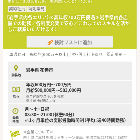
更新日：
2026/07/09
薬剤師求人ID：
442097
経験が浅くても不安なことは確認しながら、安心して働ける環境
です。
契約社員
調剤薬局
●また、人数が揃い現場が整ったら訪問診療も実施している病院
【岩手県内各エリア】≪高年収700万円優遇≫岩手県内各店
なので、在宅医療にも関われる可能性があります。
舗での勤務／各制度充実で安心／これまでのスキルを活か
しご就業いただけます！
・・＊ ここが魅力ポイント ＊・・
検討リストに追加
1.【2021年に「いわて女性活躍認定企業」という認定をいただき
ました！】
『地域の総合的な医療と福祉を担う』をコンセプトとして掲げて
車通勤可
高給与(600万円以上)
寮・借上社宅あり
認定薬剤師取得支援あり
いますが、当病院を支えている従業員が働きやすいように環境作
りをしてきた結果、認定を得ることが出来ました。
岩手県 花巻市
施設内に託児所もあることから、子育てサポート体制も整ってい
勤務地
ます。
男性女性問わず、長くご活躍いただける職場になっています♪
年収600万円～700万円
月給500,000円～583,000円
2.【多職種の従業員とも交流があります！】
給与
※ご経験やスキルを考慮
院内委員会があるため、カンファレンスなどにも参加しており、
※年齢・経験による
薬剤師としてのやりがいを感じられる機会も多い職場です。
月～土・日祝
08:30～21:00（休憩60分）
3.【機材充実で業務効率◎】
勤務
※1ヶ月単位の変形労働時間制（平均：週40時間勤務）
電子カルテを導入している他、一包化も多く取り扱っているため
時間
効率化を図り、円盤型分包機を導入しています。
≪企業について≫
当番以外は17時までのシフトで残業も少なくオンオフの切り替
岩手県に本社を構えるチェーン薬局。平均年齢は37歳と比較的
えよく働けます。