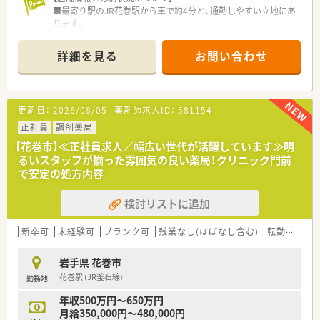
■最寄り駅のJR花巻駅から車で約4分と、通勤しやすい立地にあ
ります。
■心療内科、内科、精神科、小児科を中心に1日約30枚の処方箋を
応需しています。
詳細を見る
お問い合わせ
■近隣の銀河クリニックや、こどもみらいクリニックからの処方
箋を主に対応しています。
【求人情報について】
更新日：
2026/08/05
薬剤師求人ID：
581154
■ご経験やスキル、年齢を考慮し、年収500万円から650万円の
範囲で優遇します。
正社員
調剤薬局
■昇給は年1回（4月）、賞与は年2回（6月・12月）の支給実績がござ
【花巻市】≪正社員求人／幅広い世代が活躍しています≫明
います。
るいスタッフが揃った雰囲気の良い薬局！クリニック門前
■住宅手当（上限3.5万円）や引越し手当の支給があり、経済的な
で安定の処方内容
サポートも万全です。
検討リストに追加
【職場環境と雰囲気】
■電子化・システム化が推進されており、効率的に業務に取り組
める環境が整備されています。
新卒可
未経験可
ブランク可
残業なし(ほぼなし含む)
転勤なし
■残業時間が少ないため、服薬指導など患者さまとの対話に時間
を充てることができます。
岩手県 花巻市
■社員が気持ちよく、安心して長く働けるような職場づくりを法
花巻駅 (JR釜石線)
勤務地
人が推進しています。
年収500万円～650万円
月給350,000円～480,000円