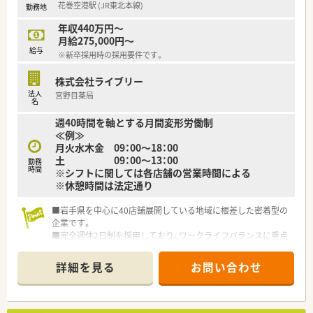
花巻空港駅 (JR東北本線)
勤務地
なく、プライベートとも両立がしやすい環境です♪
年収440万円～
・・・こんな方にオススメ・・・
月給275,000円～
■病院未経験OK！少しずつでも経験を積める環境で働きたい方
給与
※新卒採用時の採用要件です。
■転勤なく腰を据えて長く働きたい方
■オンオフの切り替えよく働ける環境で、プライベートとの両立
株式会社ライブリー
を実現したい方
法人
宮野目薬局
名
週40時間を軸とする月間変形労働制
≪例≫
月火水木金 09：00～18：00
土 09：00～13：00
勤務
時間
※シフトに関しては各店舗の営業時間による
※休憩時間は法定通り
■岩手県を中心に40店舗展開している地域に根差した密着型の
企業です。
■完全週休2日制を採用しており、ワークライフバランスに重点
を置いている企業です。
■新卒採用も積極的に行っており、若手も活躍できる環境は整っ
詳細を見る
お問い合わせ
ております。
■教育制度は集合研修やEラーニングを活用しております。