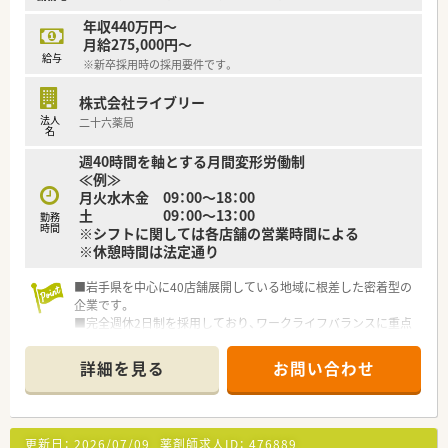
年収440万円～
月給275,000円～
給与
※新卒採用時の採用要件です。
株式会社ライブリー
法人
二十六薬局
名
週40時間を軸とする月間変形労働制
≪例≫
月火水木金 09：00～18：00
土 09：00～13：00
勤務
時間
※シフトに関しては各店舗の営業時間による
※休憩時間は法定通り
■岩手県を中心に40店舗展開している地域に根差した密着型の
企業です。
■完全週休2日制を採用しており、ワークライフバランスに重点
を置いている企業です。
■新卒採用も積極的に行っており、若手も活躍できる環境は整っ
詳細を見る
お問い合わせ
ております。
■教育制度は集合研修やEラーニングを活用しております。
更新日：
2026/07/09
薬剤師求人ID：
476889