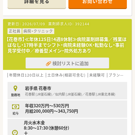
詳細を見る
お問い合わせ
薬局です。
■残業ほぼ無し。社内体制整えていますので、ワークライフバラ
ンスを大事にできる環境づくりをしています。
■母体が医薬品卸業の会社で、安定感のある経営をされていて安
更新日：
2026/07/09
薬剤師求人ID：
392144
心。異動も無く腰を据えて働ける環境です。
■社員を大事にしている会社です。風通し良く、相談しやすい環
正社員
病院・クリニック
境づくりを心掛けており、定着率の良い会社です。
【花巻市】≪年休125日！4週8休制≫病院薬剤師募集／残業ほ
ぼなし・17時半までシフト・病院未経験OK・転勤なし・事前
≪薬局について≫
見学受付中／療養型メイン・院外処方あり
JR花巻駅から車で5分、徒歩でも15分の距離にある調剤薬局で
す。
検討リストに追加
面対応の薬局のため、多科目の処方箋に触れることができます。
処方箋枚数は1日25枚ほどで、薬剤師は現在2名で対応していま
す。
年間休日120日以上
土日休み(相談可含む)
未経験可
ブランク可
ゆとりのある枚数で患者様にしっかり向き合うことが出来る環
境です。
岩手県 花巻市
花巻駅 (JR釜石線)／似内駅 (JR釜石線)／花巻駅 (JR東北本線)
勤務地
≪こんな方におすすめです★≫
・転勤をせず、長く腰を据えて働きたい方
年収320万円～530万円
・ゆとりを持って、じっくりと患者様に向き合いたい方
月給200,000円～343,750円
給与
月火水木金
8:30～17:30（休憩60分）
土