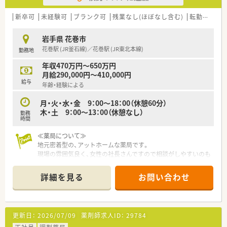
新卒可
未経験可
ブランク可
残業なし(ほぼなし含む)
転勤なし
岩手県 花巻市
花巻駅 (JR釜石線)／花巻駅 (JR東北本線)
勤務地
年収470万円～650万円
月給290,000円～410,000円
給与
年齢・経験による
月・火・水・金 9：00～18：00（休憩60分）
木・土 9：00～13：00（休憩なし）
勤務
時間
≪薬局について≫
地元密着型の、アットホームな薬局です。
現場の雰囲気良く、女性の社長さんですので相談がしやすいのも
魅力。
すぐ近くにはショッピングモールもあり、毎日の生活にも便利で
詳細を見る
お問い合わせ
す。
更新日：
2026/07/09
薬剤師求人ID：
29784