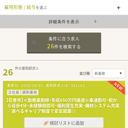
雇用形態 / 給与
を選ぶ
詳細条件を表示
条件に合う求人
26
件を
検索する
26
件の薬剤師求人
並び順
更新日：
2026/08/05
薬剤師求人ID：
581163
正社員
調剤薬局
【花巻市】≪勤務薬剤師・年収650万円優遇≫車通勤可・駅か
ら徒歩4分・未経験相談可・福利厚生充実・機材システム充実
／選べるキャリア制度で安定就業◎
検討リストに追加