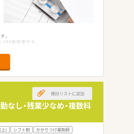
ます。
140枚程度です。
体制です。
。
す。
きます。
検討リストに追加
します。
いただきます。
勤なし・残業少なめ・複数科
す。
すめです。
以上)
シフト制
かかりつけ薬剤師
環境です。