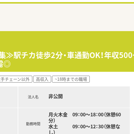
集≫駅チカ徒歩2分・車通勤OK！年収500
需◎
大手チェーン以外
高収入
~18時までの職場
非公開
法人名
月火木金 09：00～18：00（休憩60
分）
勤務時間
水土 09：00～12：30（休憩な
し）