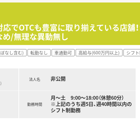
感じられるよう工夫されています。
か外科・皮膚科・整形外科など幅広く科目を経験できる環境で
対応でOTCも豊富に取り揃えている店舗
程度で薬剤師は3名在籍しております。年齢層は20～40代で
なめ/無理な異動無し
ほぼなし含む)
転勤なし
車通勤可
高給与(600万円以上)
シフト
ルケアができる企業を目指しています。薬局経営だけではなく、
添えるサービス展開をされています。花巻市に3店舗、北上市に
業務改善や患者様向けのイベントなども社員発信で実施されたり
非公開
法人名
)
見！ ～・～
の患者様に寄り添ったサービスを考え、地域密着で経営していま
月～土 9:00～18:00（休憩60分）
です。ドミナント展開しており、ヘルプ体制も整えているため、
※上記のうち週5日、週40時間以内の
すい環境です。
勤務時間
シフト制勤務