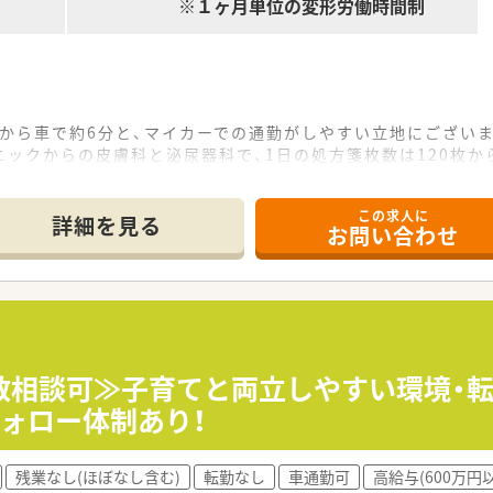
※１ヶ月単位の変形労働時間制
」から車で約6分と、マイカーでの通勤がしやすい立地にござい
ックからの皮膚科と泌尿器科で、1日の処方箋枚数は120枚から
務は3名が在籍しており、互いに協力しながら業務を進められる
この求人に
詳細を見る
お問い合わせ
年収500万円から最大650万円までの高水準な給与が可能です
域手当など、日々の生活をサポートする各種手当が充実していま
平日に半日休みが2回あり、週休2日制でプライベートも確保で
づく調剤業務、監査、そして患者様への丁寧な服薬指導をお任せ
領域の専門知識を深めながら、患者様の様々なお悩みに対応して
数相談可≫子育てと両立しやすい環境・転
に取り揃えており、セルフメディケーションの推進にも携われま
ォロー体制あり！
つ、幅広い知識を身につけてスキルアップしたいという方におす
残業なし(ほぼなし含む)
転勤なし
車通勤可
高給与(600万円
確保できるため、仕事と私生活のメリハリをつけたい方に最適な