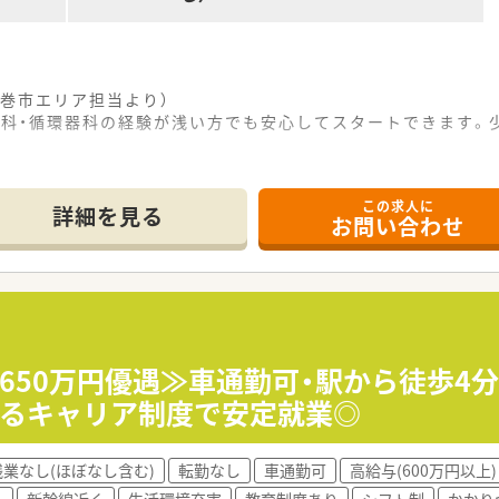
巻市エリア担当より）
内科・循環器科の経験が浅い方でも安心してスタートできます。
この求人に
クセス抜群の立地にあり、通勤にかかる時間や負担を大幅に軽減
詳細を見る
お問い合わせ
環器科の処方箋を1日30から40枚程度応需しており、地域医
12時30分までの開局時間となっており、メリハリをつけて働く
展開している地元密着型の法人であり、地域の皆様から厚い信頼
ットホームで風通しの良い社風が魅力であり、従業員同士の絆を
者様の健康増進に貢献することを第一に掲げ、質の高い医療サー
収650万円優遇≫車通勤可・駅から徒歩4
べるキャリア制度で安定就業◎
立地に加え、マイカーでの通勤も可能となっており、個人のライ
るだけでなく、通勤手当もしっかりと支給されるため、安心して
残業なし(ほぼなし含む)
転勤なし
車通勤可
高給与(600万円以上)
を助け合う風土が根付いており、困ったことがあってもすぐに相
く
新幹線近く
生活環境充実
教育制度あり
シフト制
かかり