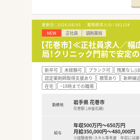
■ご経験やスキル、年齢を考慮し
■昇給は年1回（4月）、賞与は年
■住宅手当（上限3.5万円）や
更新日：
2026/08/05
薬剤師求人ID：
581154
【職場環境と雰囲気】
NEW
正社員
調剤薬局
■電子化・システム化が推進さ
■残業時間が少ないため、服薬
【花巻市】≪正社員求人／
■社員が気持ちよく、安心して
局！クリニック門前で安定
新卒可
未経験可
ブランク可
残業なし(
認定薬剤師取得支援あり
積雪あり
新幹線
在宅
~18時までの職場
岩手県 花巻市
勤務地
花巻駅 (JR釜石線)
年収500万円～650万円
月給350,000円～480,000円
給与
※経験者例・スキル等考慮 年収には諸