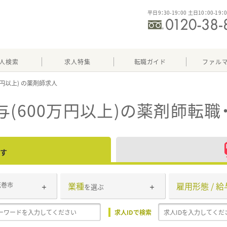
平日9：30-19：00 土日10：00-19：
人検索
求人特集
転職ガイド
ファル
万円以上)
(600万円以上)
の薬剤師転職
す
業種
雇用形態 / 給
花巻市
を選ぶ
求人IDで検索