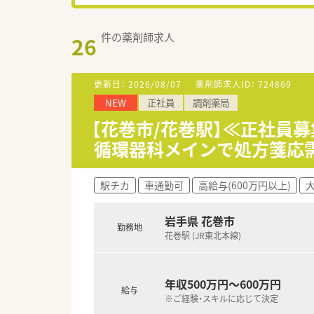
件の薬剤師求人
26
更新日：
2026/08/07
薬剤師求人ID：
724869
NEW
正社員
調剤薬局
【花巻市/花巻駅】≪正社員募
循環器科メインで処方箋応
駅チカ
車通勤可
高給与(600万円以上)
岩手県 花巻市
勤務地
花巻駅 (JR東北本線)
年収500万円～600万円
給与
※ご経験・スキルに応じて決定