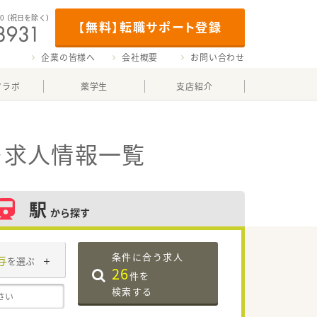
00
（祝日を除く）
【無料】転職サポート登録
企業の皆様へ
会社概要
お問い合わせ
マラボ
薬学生
支店紹介
・求人情報一覧
駅
から探す
条件に合う求人
与
を選ぶ
26
件を
検索する