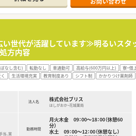
お問い合わせ
、年収500万円から650万円の範囲で優遇します。
2回（6月・12月）の支給実績がございます。
引越し手当の支給があり、経済的なサポートも万全です。
れており、効率的に業務に取り組める環境が整備されています。
指導など患者さまとの対話に時間を充てることができます。
幅広い世代が活躍しています≫明るいスタ
長く働けるような職場づくりを法人が推進しています。
の処方内容
ほぼなし含む)
転勤なし
車通勤可
高給与(600万円以上)
寮・借
近く
生活環境充実
教育制度あり
シフト制
かかりつけ薬剤師
株式会社ブリス
法人名
ほしがおか・花城薬局
月火木金 09：00～18：00（休憩60
分）
勤務時間
水土 09：00～12：00（休憩なし）
手当、賞