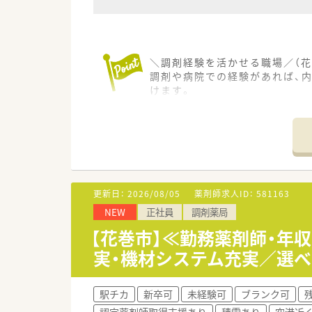
＼調剤経験を活かせる職場／（花
調剤や病院での経験があれば、
けます。
【店舗情報と応需状況について】
■花巻駅から徒歩2分というア
■近隣のクリニックから内科や循
■月火木金は18時まで、水土は
【法人特徴について】
更新日：
2026/08/05
薬剤師求人ID：
581163
■岩手県内で調剤薬局を3店舗
NEW
正社員
調剤薬局
■大手チェーン店にはない、ア
■地域医療の担い手として、患
【花巻市】≪勤務薬剤師・年
実・機材システム充実／選
【職場環境と雰囲気】
■花巻駅から徒歩2分という好
■各種社会保険が完備されてい
駅チカ
新卒可
未経験可
ブランク可
■少人数体制だからこそお互い
認定薬剤師取得支援あり
積雪あり
空港近