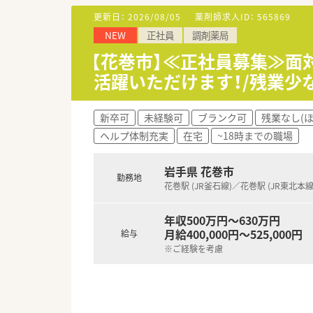
も整えているため、やりがいを
更新日：
2026/08/05
薬剤師求人ID：
565869
NEW
正社員
調剤薬局
～・～ 店舗紹介 ～・～
内科クリニック門前で、内科のほ
【花巻市】≪正社員募集≫面
1日あたりの処方箋枚数は60枚
活躍いただけます！/残業少
タリな環境です◎
～・～ 企業情報 ～・～
新卒可
未経験可
ブランク可
残業なし(
患者様の一生に関われる、トータ
ヘルプ体制充実
在宅
~18時までの職場
様の医療機関の外の生活に寄り
います。社内の風通しも良く、
ます。
岩手県 花巻市
勤務地
花巻駅 (JR釜石線)／花巻駅 (JR東北本線
～・～ 長く安心して働きたい方必
無理に店舗拡大を考えず、地域
年収500万円～630万円
く、腰を据えて働ける職場環境
月給400,000円～525,000円
給与
有給やお休みの調整も相談しや
※ご経験を考慮