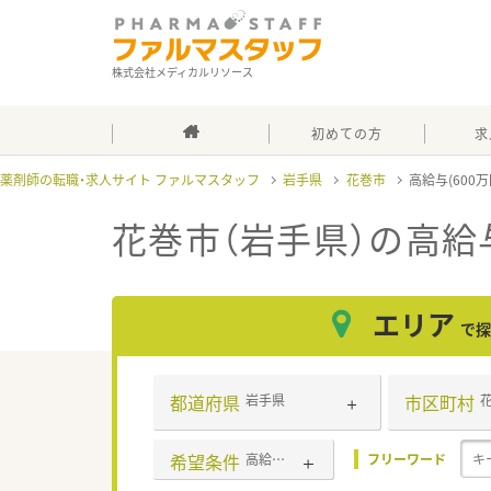
株式会社メディカルリソース
初めての方
求
薬剤師の転職・求人サイト ファルマスタッフ
岩手県
花巻市
高給与(600
花巻市（岩手県）の高給与
エリア
で探
都道府県
市区町村
岩手県
希望条件
高給与(600万円以上)
フリーワード