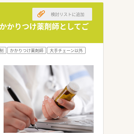
検討リストに追加
す。
！かかりつけ薬剤師としてご
これから経験を積みたいという方にもピッ
制
かかりつけ薬剤師
大手チェーン以外
OTC販売、介護用品のレンタルと患者
1店舗経営しており、ドミナント展開して
、やりがいのある職場環境を目指してい
す。無理な異動や転居が必要な異動も無
お互い様精神で助け合いながら働けます。