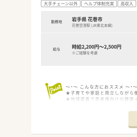
大手チェーン以外
ヘルプ体制充実
高収入
■地域に密着した医療サービス
岩手県 花巻市
勤務地
花巻空港駅 (JR東北本線)
時給2,200円～2,500円
給与
※ご経験を考慮
～・～ こんな方におススメ ～・
★子育てや家庭と両立しながら
★地域密着で患者様向けの健康
★腰を据えて働きたい方
★患者様の生涯に寄り添えるや
～・～ 同社の魅力ポイント！ ～・
社員は新卒～ベテランまで在籍。
あります。薬剤師間の交流もあ