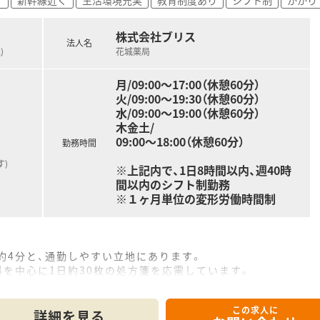
務での経験を存分に活かし、即戦力として薬局の運営を支えてい
株式会社ブリス
配り、親身になって話を聞くことができるコミュニケーション
法人名
)
花城薬局
という成長意欲を持ち、日々の業務を通じて循環器科などの専
月/09:00～17:00（休憩60分）
火/09:00～19:30（休憩60分）
水/09:00～19:00（休憩60分）
木金土/
09:00～18:00（休憩60分）
勤務時間
)
※上記内で、1日8時間以内、週40時
間以内のシフト制勤務
※１ヶ月単位の変形労働時間制
約4分と、通勤しやすい立地にあります。
科を中心に1日約30枚の処方箋を応需しています。
どもみらいクリニックからの処方箋を主に対応しています。
この求人に
詳細を見る