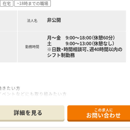
在宅
~18時までの職場
に貢献したいという想いがあり、患者様とじっくり向き合いたい
非公開
法人名
月～金 9:00～18:00（休憩60分）
土 9:00～13:00（休憩なし）
勤務時間
※日数・時間相談可、週40時間以内の
シフト制勤務
～
働きたい方
イベントなどにも取り組みたい方
りがいを求めている方
この求人に
詳細を見る
お問い合わせ
～
バランスよく年代が分かれていて、男女比も6:4とバランスよ
り、定着率の良さにも繋がっています。また、人事評価もあり、