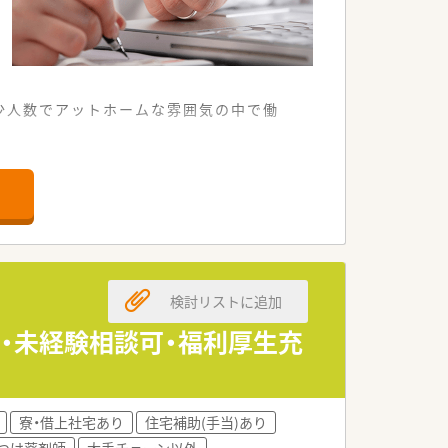
少人数でアットホームな雰囲気の中で働
できる便利な調剤薬局です。
療に深く貢献しています。
ことが可能な環境です。
を得て安定した経営を行っています。
検討リストに追加
大切にしながら働ける環境です。
ビスの提供に日々努めています。
分・未経験相談可・福利厚生充
フスタイルに合わせた通勤が可能です。
業務に集中できる職場環境です。
寮・借上社宅あり
住宅補助(手当)あり
談できる温かい雰囲気が魅力です。
つけ薬剤師
大手チェーン以外