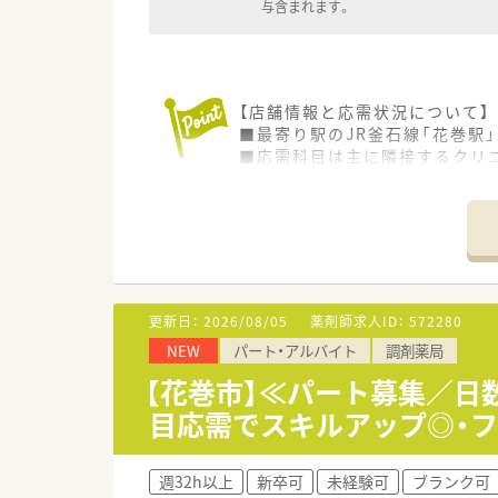
与含まれます。
【店舗情報と応需状況について】
■最寄り駅のJR釜石線「花巻駅
■応需科目は主に隣接するクリニ
■薬剤師は常時3～4名、医療事
【求人情報について】
■ご経験や能力を十分に考慮し、
■上限3.5万円の住宅手当や地
■お休みは日曜日と祝日に加え、
更新日：
2026/08/05
薬剤師求人ID：
572280
【想定される業務内容】
NEW
パート・アルバイト
調剤薬局
■主な業務として、処方箋に基
■メインで応需している皮膚科
【花巻市】≪パート募集／日
■待合室にはOTC医薬品も豊富
目応需でスキルアップ◎・フ
【こんな方にオススメ】
■皮膚科領域の専門性を深めつ
週32h以上
新卒可
未経験可
ブランク可
■残業が少なく休日もしっかり