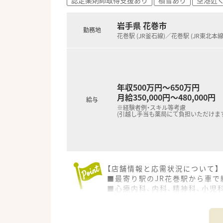
【こんな方が活躍中】
■これまでの調剤経験や病院勤
岩手県 花巻市
勤務地
■患者様の小さな変化にも気を
花巻駅 (JR釜石線)／花巻駅 (JR東北本線
す。
■自分の知識をさらに深めたい
年収500万円～650万円
月給350,000円～480,000円
給与
※経験者例・スキル等考慮
(引越し手当も薬局にて負担いただけます
【店舗情報と応需状況について】
■最寄り駅のJR花巻駅から車で
■心療内科、内科、精神科、小児
■近隣の銀河クリニックや、こ
【求人情報について】