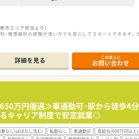
巻市エリア担当より）
内科・循環器科の経験が浅い方でも安心してスタートできます。
この求人に
クセス抜群の立地にあり、通勤にかかる時間や負担を大幅に軽減
詳細を見る
お問い合わせ
環器科の処方箋を1日30から40枚程度応需しており、地域医
12時30分までの開局時間となっており、メリハリをつけて働く
展開している地元密着型の法人であり、地域の皆様から厚い信頼
ットホームで風通しの良い社風が魅力であり、従業員同士の絆を
者様の健康増進に貢献することを第一に掲げ、質の高い医療サー
収650万円優遇≫車通勤可・駅から徒歩4
べるキャリア制度で安定就業◎
立地に加え、マイカーでの通勤も可能となっており、個人のライ
るだけでなく、通勤手当もしっかりと支給されるため、安心して
残業なし(ほぼなし含む)
転勤なし
車通勤可
高給与(600万円以上)
を助け合う風土が根付いており、困ったことがあってもすぐに相
く
新幹線近く
生活環境充実
教育制度あり
シフト制
かかり