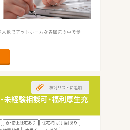
少人数でアットホームな雰囲気の中で働
できる便利な調剤薬局です。
療に深く貢献しています。
ことが可能な環境です。
を得て安定した経営を行っています。
検討リストに追加
大切にしながら働ける環境です。
ビスの提供に日々努めています。
分・未経験相談可・福利厚生充
フスタイルに合わせた通勤が可能です。
業務に集中できる職場環境です。
寮・借上社宅あり
住宅補助(手当)あり
談できる温かい雰囲気が魅力です。
つけ薬剤師
大手チェーン以外