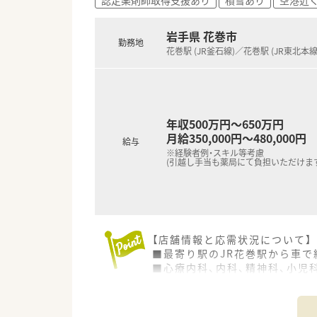
【こんな方が活躍中】
■これまでの調剤経験や病院勤
岩手県 花巻市
勤務地
■患者様の小さな変化にも気を
花巻駅 (JR釜石線)／花巻駅 (JR東北本線
す。
■自分の知識をさらに深めたい
年収500万円～650万円
月給350,000円～480,000円
給与
※経験者例・スキル等考慮
(引越し手当も薬局にて負担いただけます
【店舗情報と応需状況について】
■最寄り駅のJR花巻駅から車で
■心療内科、内科、精神科、小児
■近隣の銀河クリニックや、こ
【求人情報について】