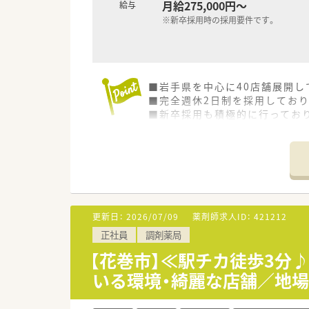
月給275,000円～
給与
※新卒採用時の採用要件です。
■岩手県を中心に40店舗展開
■完全週休2日制を採用してお
■新卒採用も積極的に行ってお
■教育制度は集合研修やEラー
更新日：
2026/07/09
薬剤師求人ID：
421212
正社員
調剤薬局
【花巻市】≪駅チカ徒歩3分
いる環境・綺麗な店舗／地