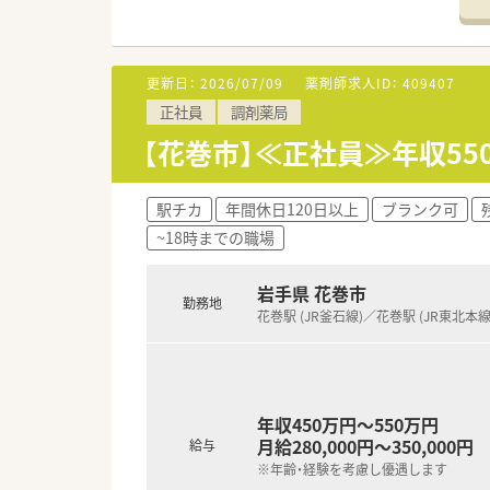
１．【社長をはじめ、懐が深い社
『3年先の人事』を見据えており
年2回の面談を通して、心境など
います。
更新日：
2026/07/09
薬剤師求人ID：
409407
また、誕生日には、社長が毎年
正社員
調剤薬局
店舗数が増えている今でも、変わ
【花巻市】≪正社員≫年収5
２．【教育体制がしっかりしていま
エリアマネージャーは、ほぼ新
ている方々です。
駅チカ
年間休日120日以上
ブランク可
その方々の元で現場研修（OJT
~18時までの職場
学術大会や、様々なセミナーに
岩手県 花巻市
３．【しっかり"あなた"をみて評
勤務地
ノルマは設けていなく、自身で
花巻駅 (JR釜石線)／花巻駅 (JR東北本線
『こうなっていたい』という想い
＼同薬局について／
年収450万円～550万円
◆2019年にオープンした店舗
月給280,000円～350,000円
白と鮮やかな水色の外観で爽や
給与
◆内科メインで応需しており、
※年齢・経験を考慮し優遇します
す！