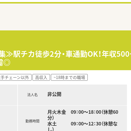
集≫駅チカ徒歩2分・車通勤OK！年収500
需◎
大手チェーン以外
高収入
~18時までの職場
非公開
法人名
月火木金 09：00～18：00（休憩60
分）
勤務時間
水土 09：00～12：30（休憩な
し）