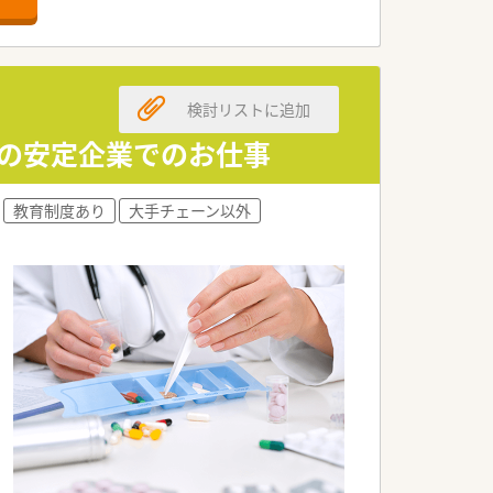
望を聞いております。
て気持ちよく働けるような環境作りをして
検討リストに追加
場の安定企業でのお仕事
っかりと教育基盤がある同社で育成され
教育制度あり
大手チェーン以外
クアップしています。
達成具合を評価しております。
一緒に考えサポートしています。
として地域に愛される薬局を目指していま