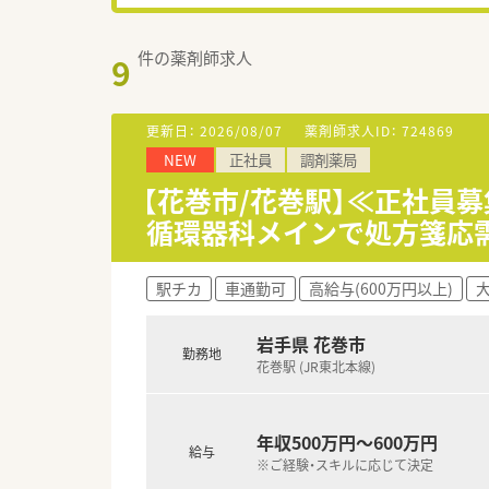
件の薬剤師求人
9
更新日：
2026/08/07
薬剤師求人ID：
724869
NEW
正社員
調剤薬局
【花巻市/花巻駅】≪正社員募
循環器科メインで処方箋応
駅チカ
車通勤可
高給与(600万円以上)
岩手県 花巻市
勤務地
花巻駅 (JR東北本線)
年収500万円～600万円
給与
※ご経験・スキルに応じて決定