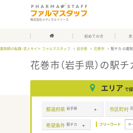
株式会社メディカルリソース
初めての方
求
薬剤師の転職・求人サイト ファルマスタッフ
岩手県
花巻市
駅チカ
花巻市（岩手県）の駅チ
エリア
で探
都道府県
市区町村
岩手県
希望条件
駅チカ
フリーワード