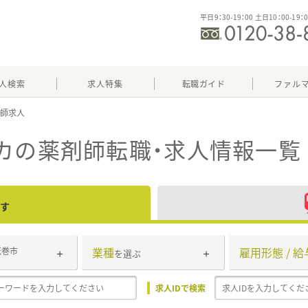
平日9：30-19：00 土日10：00-19：
人検索
求人特集
転職ガイド
ファル
カ
の薬剤師転職・求人情報一覧
す
業種
雇用形態 / 給
花巻市
を選ぶ
求人IDで検索