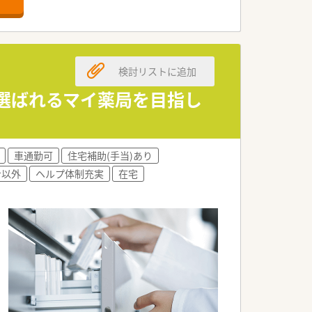
検討リストに追加
に選ばれるマイ薬局を目指し
車通勤可
住宅補助(手当)あり
ン以外
ヘルプ体制充実
在宅