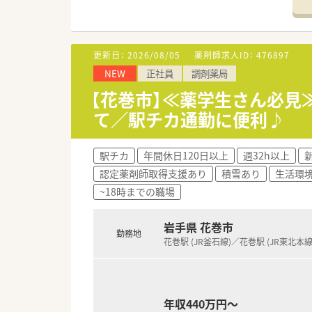
■ご経験やスキル、年齢を考慮し
■昇給は年1回（4月）、賞与は年
■住宅手当（上限3.5万円）や
更新日：
2026/08/05
薬剤師求人ID：
476897
【職場環境と雰囲気】
NEW
正社員
調剤薬局
■電子化・システム化が推進さ
■残業時間が少ないため、服薬
【花巻市】≪薬学生さん必見
■社員が気持ちよく、安心して
て／駅チカ通勤に便利♪
駅チカ
年間休日120日以上
週32h以上
認定薬剤師取得支援あり
積雪あり
生活環
~18時までの職場
岩手県 花巻市
勤務地
花巻駅 (JR釜石線)／花巻駅 (JR東北本線
年収440万円～