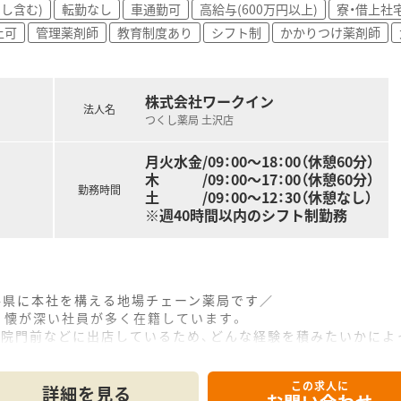
し含む)
転勤なし
車通勤可
高給与(600万円以上)
寮・借上社
上可
管理薬剤師
教育制度あり
シフト制
かかりつけ薬剤師
株式会社ワークイン
法人名
つくし薬局 土沢店
月火水金/09：00～18：00（休憩60分）
木 /09：00～17：00（休憩60分）
勤務時間
土 /09：00～12：30（休憩なし）
※週40時間以内のシフト制勤務
手県に本社を構える地場チェーン薬局です／
、懐が深い社員が多く在籍しています。
病院門前などに出店しているため、どんな経験を積みたいかによ
れる皆様はもちろん、社員の活躍の場を広げています！
この求人に
詳細を見る