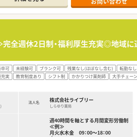
お問い合わせ
、年収500万円から650万円の範囲で優遇します。
2回（6月・12月）の支給実績がございます。
引越し手当の支給があり、経済的なサポートも万全です。
れており、効率的に業務に取り組める環境が整備されています。
指導など患者さまとの対話に時間を充てることができます。
≫完全週休2日制・福利厚生充実◎地域
長く働けるような職場づくりを法人が推進しています。
新卒可
未経験可
ブランク可
残業なし(ほぼなし含む)
転勤なし
境充実
教育制度あり
シフト制
かかりつけ薬剤師
大手チェー
株式会社ライブリー
法人名
)
しらゆり薬局
週40時間を軸とする月間変形労働制
≪例≫
月火水木金 09：00～18：00