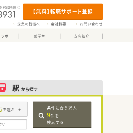
00
（祝日を除く）
【無料】転職サポート登録
企業の皆様へ
会社概要
お問い合わせ
マラボ
薬学生
支店紹介
駅
から探す
条件に合う求人
与
を選ぶ
9
件を
検索する