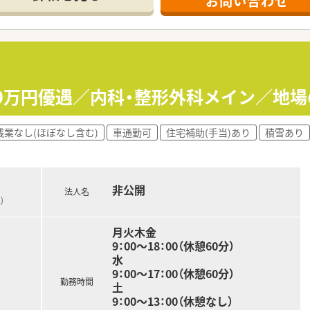
お問い合わせ
員が多いです！】
、3年後はどうなっていたいかをライフプランなどを踏まえて希
を伺い、産休育休の相談はもちろんのこと、社員が長く、そし
手書きのバースデーカードと一緒にプレゼントがあります♪
らず『社員を想う』行動を継続されています。
50万円優遇／内科・整形外科メイン／地
す！ 】
卒で入社しており、その際に泊まり込みで研修を受けており、し
残業なし(ほぼなし含む)
車通勤可
住宅補助(手当)あり
積雪あり
）をしていただきます。
も積極的に参加しており、定期的にスキルアップできるようバッ
価します！】
非公開
法人名
決めた目標に対してのフィードバックを定期面談で実施しその
)
を大切にし、立てた目標を達成するにはどうしたらいいかを、
月火木金
9：00～18：00（休憩60分）
水
で、とてもきれいで快適な店舗です。
9：00～17：00（休憩60分）
かな雰囲気があります♪
勤務時間
土
医薬品だけでなく食料品なども取り揃えており、「なじみの店」
9：00～13：00（休憩なし）