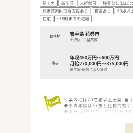
駅チカ
新卒可
未経験可
残業なし(ほぼな
認定薬剤師取得支援あり
積雪あり
60歳以
在宅
~18時までの職場
岩手県 花巻市
勤務地
土沢駅 (JR釜石線)
年収450万円～600万円
月給270,000円～375,000円
給与
※年齢・経験により優遇
＼県内には20店舗以上展開！岩
◆平均年齢は37歳と比較的若く
◆薬局は、クリニック門前から
新規出店も継続しており、入社さ
＼同社の特徴紹介／