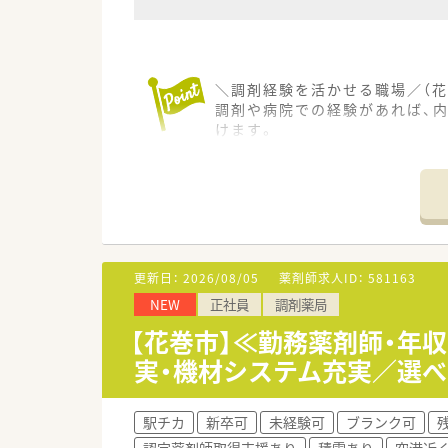
＼調剤経験を活かせる職場／（花
調剤や病院での経験があれば、
けます。
【店舗情報と応需状況について】
■花巻駅から徒歩2分というア
■近隣のクリニックから内科や循
■月火木金は18時まで、水土は
【法人特徴について】
更新日：
2026/08/05
薬剤師求人ID：
581163
■岩手県内で調剤薬局を3店舗
NEW
正社員
調剤薬局
■大手チェーン店にはない、ア
■地域医療の担い手として、患
【花巻市】≪勤務薬剤師・年
実・機材システム充実／選
【職場環境と雰囲気】
■花巻駅から徒歩2分という好
■各種社会保険が完備されてい
駅チカ
新卒可
未経験可
ブランク可
■少人数体制だからこそお互い
認定薬剤師取得支援あり
積雪あり
空港近