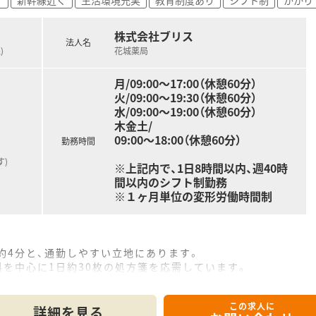
務での経験を存分に活かし、即戦力として薬局の運営を支えてい
株式会社ブリス
配り、親身になって話を聞くことができるコミュニケーション
法人名
)
花城薬局
という成長意欲を持ち、日々の業務を通じて循環器科などの専
月/09:00～17:00（休憩60分）
火/09:00～19:30（休憩60分）
水/09:00～19:00（休憩60分）
木金土/
09:00～18:00（休憩60分）
勤務時間
)
※上記内で、1日8時間以内、週40時
間以内のシフト制勤務
※１ヶ月単位の変形労働時間制
約4分と、通勤しやすい立地にあります。
科を中心に1日約30枚の処方箋を応需しています。
どもみらいクリニックからの処方箋を主に対応しています。
この求人に
詳細を見る