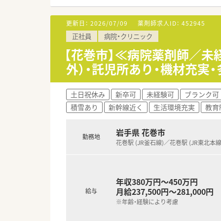
＼2021年に「いわて女性活躍
『地域の総合的な医療と福祉を
更新日：
2026/07/09
薬剤師求人ID：
452945
てきた結果、認定を得ることが
正社員
病院・クリニック
男性女性問わず、長くご活躍い
【花巻市】≪病院薬剤師／未
外）・託児所あり・機材充実
土日祝休み
新卒可
未経験可
ブランク可
積雪あり
新幹線近く
生活環境充実
教育
岩手県 花巻市
勤務地
花巻駅 (JR釜石線)／花巻駅 (JR東北本線
年収380万円～450万円
月給237,500円～281,000円
給与
※年齢・経験により考慮