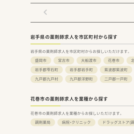
当番以外は17時までのシフト
・・＊ こんな方を歓迎 ＊・・
●病院薬剤師に挑戦してみたい方
幅広くスキルを積みたい方に
●多職種の方々と関わってお仕
岩手県の薬剤師求人を市区町村から探す
●子育てサポートが整っている
岩手県の薬剤師求人を市区町村からお探しいただけます。
盛岡市
宮古市
大船渡市
花巻市
岩手郡雫石町
岩手郡岩手町
紫波郡紫波町
九戸郡九戸村
九戸郡洋野町
二戸郡一戸町
花巻市の薬剤師求人を業種から探す
花巻市の薬剤師求人を業種からお探しいただけます。
調剤薬局
病院・クリニック
ドラッグストア(調