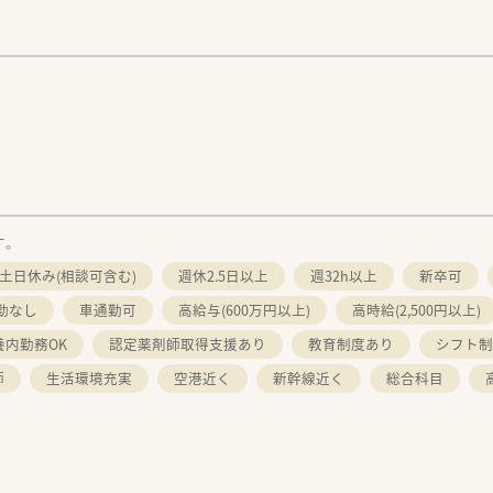
す。
土日休み(相談可含む)
週休2.5日以上
週32h以上
新卒可
勤なし
車通勤可
高給与(600万円以上)
高時給(2,500円以上)
養内勤務OK
認定薬剤師取得支援あり
教育制度あり
シフト制
師
生活環境充実
空港近く
新幹線近く
総合科目