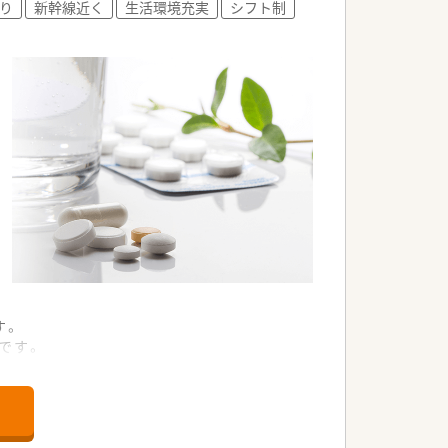
り
新幹線近く
生活環境充実
シフト制
す。
です。
薬剤師としてのやりがいを感じられる機
われる可能性があります。