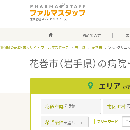
株式会社メディカルリソース
初めての方
求
薬剤師の転職・求人サイト ファルマスタッフ
岩手県
花巻市
病院・クリニ
花巻市（岩手県）の病院
エリア
で探
都道府県
市区町村
岩手県
希望条件
フリーワード
を選ぶ