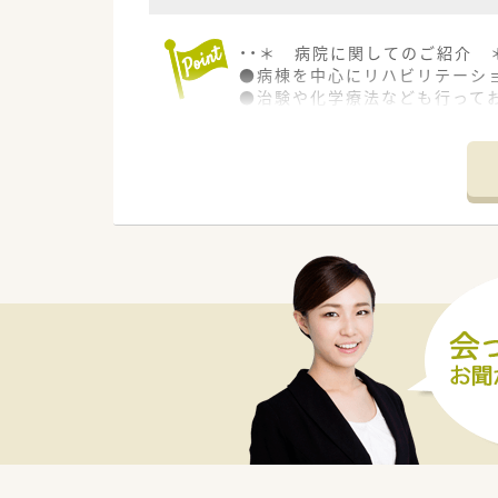
・・＊ 病院に関してのご紹介 ＊
●病棟を中心にリハビリテーシ
●治験や化学療法なども行って
●薬剤部は、男女比が半々で、幅
薬局長は50代男性で、新卒から
経験が浅くても不安なことは確
●また、人数が揃い現場が整っ
・・＊ ここが魅力ポイント ＊・
1.【2021年に「いわて女性活
『地域の総合的な医療と福祉を
てきた結果、認定を得ることが
施設内に託児所もあることから
男性女性問わず、長くご活躍い
2.【多職種の従業員とも交流があ
院内委員会があるため、カンフ
3.【機材充実で業務効率◎】
電子カルテを導入している他、