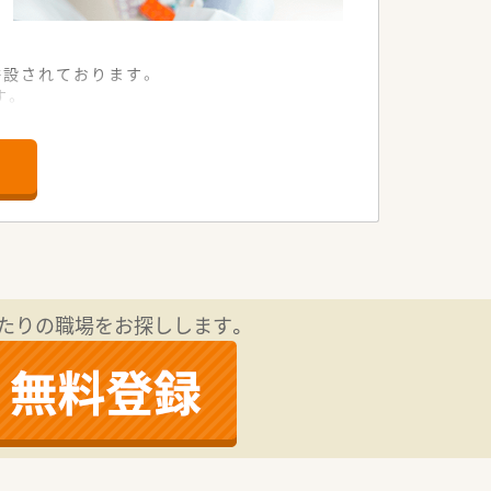
併設されております。
す。
可能性があります。
従業員が働きやすいように環境作りをし
たりの職場をお探しします。
られる機会も多い職場です。
導入しています。