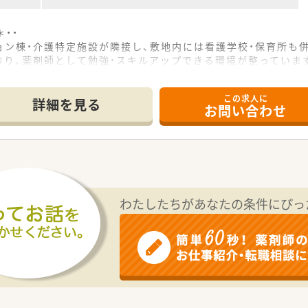
・・
ョン棟・介護特定施設が隣接し、敷地内には看護学校・保育所も
おり、薬剤師として勉強・スキルアップできる環境が整っていま
広い年齢層で構成されています。
花巻総合病院にお勤めのベテラン薬剤師です。
この求人に
認しながら、安心して働ける環境です。
詳細を見る
お問い合わせ
たら訪問診療も実施している病院なので、在宅医療にも関われる
・
躍認定企業」という認定をいただきました！】
担う』をコンセプトとして掲げていますが、当病院を支えている
出来ました。
わたしたちがあなたの条件にぴっ
、子育てサポート体制も整っています。
ただける職場になっています♪
ります！】
ァレンスなどにも参加しており、薬剤師としてのやりがいを感じ
一包化も多く取り扱っているため効率化を図り、円盤型分包機を