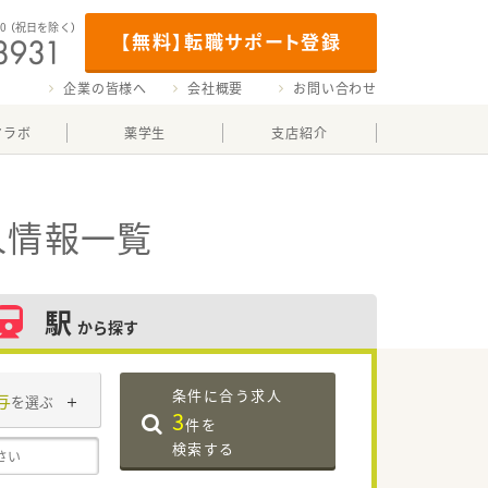
00
（祝日を除く）
【無料】転職サポート登録
企業の皆様へ
会社概要
お問い合わせ
マラボ
薬学生
支店紹介
人情報一覧
駅
から探す
条件に合う求人
与
を選ぶ
3
件を
検索する