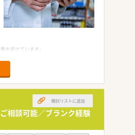
病床数を設けています。
ずつ積んでいける環境です。
検討リストに追加
業いただけます。
しやすい環境です♪
もご相談可能／ブランク経験