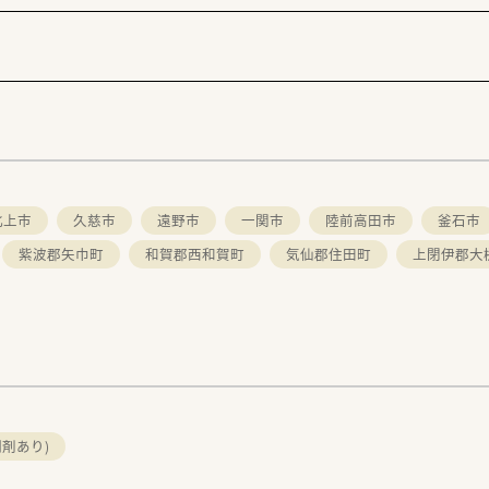
で残業も少なくオンオフの切り替えよく働けます。
もOK！
オススメです。
事してみたい方
環境で働きたい方
北上市
久慈市
遠野市
一関市
陸前高田市
釜石市
紫波郡矢巾町
和賀郡西和賀町
気仙郡住田町
上閉伊郡大
剤あり)