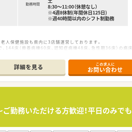
土
勤務時間
8:30～11:00（休憩なし）
※4週8休制(年間休日125日)
※週40時間以内のシフト制勤務
他、老人保健施設も県内に3店舗運営しております。
、144床（療養病棟60床、認知症病棟48床、急性期36床）の
入院されています。
隣の医療機関からの処方も受け付けています。
この求人に
るため、オンオフの切り替えよくご就業できる環境です。
詳細を見る
お問い合わせ
め、長期のお休みも取得可能です。
地域に根付いて長く働くことが出来ます。
急性期もあるため、様々な処方に携わることができ、経験を少し
経験が浅くても周りのサポート体制が整っているため安心して就
り、残業時間も月5時間程度と少なく、プライベートとも両立が
～ご勤務いただける方歓迎！平日のみで
経験を積める環境で働きたい方
たい方