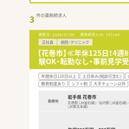
件の薬剤師求人
3
更新日：
2026/07/09
薬剤師求人ID：
392144
正社員
病院・クリニック
【花巻市】≪年休125日！4
験OK・転勤なし・事前見学
年間休日120日以上
土日休み(相談可含む)
教育制度あり
シフト制
大手チェーン以外
岩手県 花巻市
勤務地
花巻駅 (JR釜石線)／似内駅 (JR釜石線
(JR東北本線)