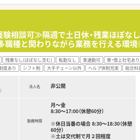
認定企業」という認定をいただきました！／
担う』をコンセプトとして掲げていますが、当病院を支えている
出来ました。
ただける職場になっています。
経験相談可≫隔週で土日休・残業ほぼなし
・多職種と関わりながら業務を行える環境
残業なし(ほぼなし含む)
転勤なし
車通勤可
寮・借上社宅あり
制度あり
シフト制
大手チェーン以外
ヘルプ体制充実
総合科
非公開
法人名
)
月～金
8:30～17:00（休憩60分）
勤務時間
※休日当番の場合 8:30～18:30（休憩
60分）
※土は交代制で月２回程度