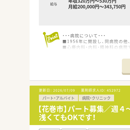
年収320万円～530万円
給与
月給200,000円～343,750円
・・・病院について・・・
■1956年に開設し、同病院の
■心療内科・内科・精神科の病院で
中程度の疾患層の患者様が多く
院内処方はもちろんですが、近
■4週8休の休暇制度を設けてい
また、年間休日も125日あるた
■転居を伴う転勤はないため、
・・・就業ポイント・・・
更新日：
2026/07/09
薬剤師求人ID：
452972
■療養が中心ではありますが、
パート・アルバイト
病院・クリニック
ベテランの薬剤師もいるため、
■最大17時半までのシフトであ
【花巻市】パート募集／週４
浅くてもOKです！
・・・こんな方にオススメ・・・
■病院未経験OK！少しずつでも
■転勤なく腰を据えて長く働き