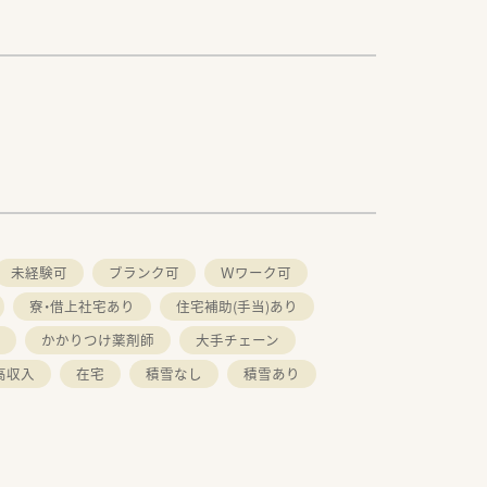
未経験可
ブランク可
Ｗワーク可
寮・借上社宅あり
住宅補助(手当)あり
かかりつけ薬剤師
大手チェーン
高収入
在宅
積雪なし
積雪あり