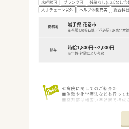
未経験可
ブランク可
残業なし(ほぼなし含
■オンオフの切り替えよく働け
大手チェーン以外
ヘルプ体制充実
総合科
岩手県 花巻市
勤務地
花巻駅 (JR釜石線)／花巻駅 (JR東北本線
時給1,800円～2,000円
給与
※年齢・経験により考慮
≪病院に関してのご紹介≫
■治験や化学療法なども行って
■薬剤部は幅広い年齢層で構成
■委員会もあり、多職種の従業
会も多い職場です。
■薬剤部では、人数が揃い現場
≪ここが魅力≫