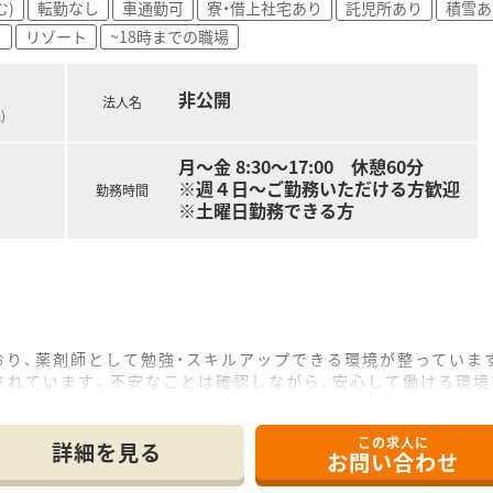
む)
転勤なし
車通勤可
寮・借上社宅あり
託児所あり
積雪あ
る環境で、プライベートとの両立を実現したい方
目
リゾート
~18時までの職場
非公開
法人名
)
月～金 8:30～17:00 休憩60分
※週４日～ご勤務いただける方歓迎
勤務時間
※土曜日勤務できる方
おり、薬剤師として勉強・スキルアップできる環境が整っていま
されています。不安なことは確認しながら、安心して働ける環境
員とも交流があります。カンファレンスなどにも参加しており、
この求人に
が整ったら訪問診療も実施している病院なので、在宅医療にも関
詳細を見る
お問い合わせ