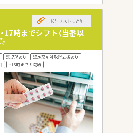
従業員が働きやすいように環境作りをし
検討リストに追加
・17時までシフト（当番以
◎
託児所あり
認定薬剤師取得支援あり
目
~18時までの職場