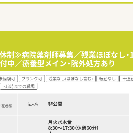
週8休制≫病院薬剤師募集／残業ほぼなし・
受付中／療養型メイン・院外処方あり
未経験可
ブランク可
残業なし(ほぼなし含む)
転勤なし
車通
~18時までの職場
非公開
法人名
)／花巻駅
月火水木金
8:30～17:30（休憩60分）