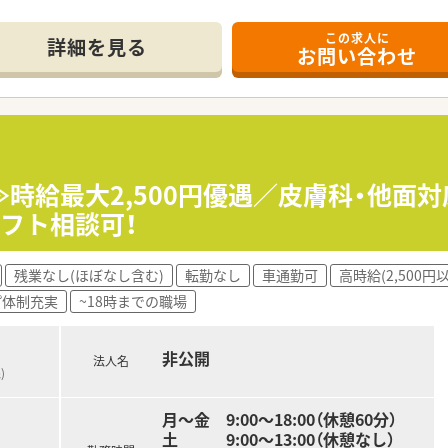
務は3名が在籍しており、互いに協力しながら業務を進められる
この求人に
詳細を見る
お問い合わせ
年収500万円から最大650万円までの高水準な給与が可能です
域手当など、日々の生活をサポートする各種手当が充実していま
平日に半日休みが2回あり、週休2日制でプライベートも確保で
づく調剤業務、監査、そして患者様への丁寧な服薬指導をお任せ
領域の専門知識を深めながら、患者様の様々なお悩みに対応して
≫時給最大2,500円優遇／皮膚科・他面
に取り揃えており、セルフメディケーションの推進にも携われま
フト相談可！
つ、幅広い知識を身につけてスキルアップしたいという方におす
残業なし(ほぼなし含む)
転勤なし
車通勤可
高時給(2,500円
確保できるため、仕事と私生活のメリハリをつけたい方に最適な
プ体制充実
~18時までの職場
に貢献したいという想いがあり、患者様とじっくり向き合いたい
非公開
法人名
)
月～金 9:00～18:00（休憩60分）
土 9:00～13:00（休憩なし）