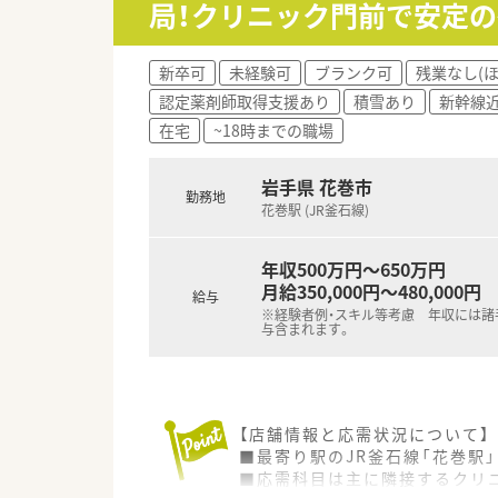
局！クリニック門前で安定
新卒可
未経験可
ブランク可
残業なし(
認定薬剤師取得支援あり
積雪あり
新幹線
在宅
~18時までの職場
岩手県 花巻市
勤務地
花巻駅 (JR釜石線)
年収500万円～650万円
月給350,000円～480,000円
給与
※経験者例・スキル等考慮 年収には諸
与含まれます。
【店舗情報と応需状況について】
■最寄り駅のJR釜石線「花巻駅
■応需科目は主に隣接するクリニ