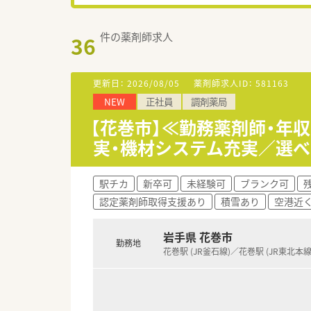
件の薬剤師求人
36
更新日：
2026/08/05
薬剤師求人ID：
581163
NEW
正社員
調剤薬局
【花巻市】≪勤務薬剤師・年
実・機材システム充実／選
駅チカ
新卒可
未経験可
ブランク可
認定薬剤師取得支援あり
積雪あり
空港近
岩手県 花巻市
勤務地
花巻駅 (JR釜石線)／花巻駅 (JR東北本線