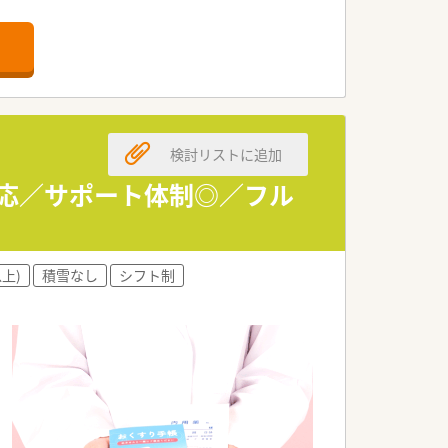
体制です。
。
す。
きます。
検討リストに追加
します。
いただきます。
対応／サポート体制◎／フル
す。
すめです。
以上)
積雪なし
シフト制
環境です。
方にぴったりです。