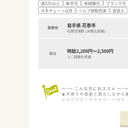
週32h以上
新卒可
未経験可
ブランク可
患者様の一生に関われる、トータ
大手チェーン以外
ヘルプ体制充実
高収入
様の医療機関の外の生活に寄り
います。社内の風通しも良く、
ます。
岩手県 花巻市
勤務地
花巻空港駅 (JR東北本線)
～ 長く安心して働きたい方は
無理に店舗拡大を考えず、地域
く、腰を据えて働ける職場環境
時給2,200円～2,500円
有給やお休みの調整も相談しや
給与
※ご経験を考慮
～・～ こんな方におススメ ～・
★子育てや家庭と両立しながら
★地域密着で患者様向けの健康
★腰を据えて働きたい方
★患者様の生涯に寄り添えるや
～・～ 同社の魅力ポイント！ ～・