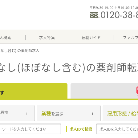
平日9：30-19：00 土日10：00-19：
人検索
求人特集
転職ガイド
ファル
ぼなし含む)
なし(ほぼなし含む)
の薬剤師転
す
業種
雇用形態 / 給
花巻市
を選ぶ
求人IDで検索