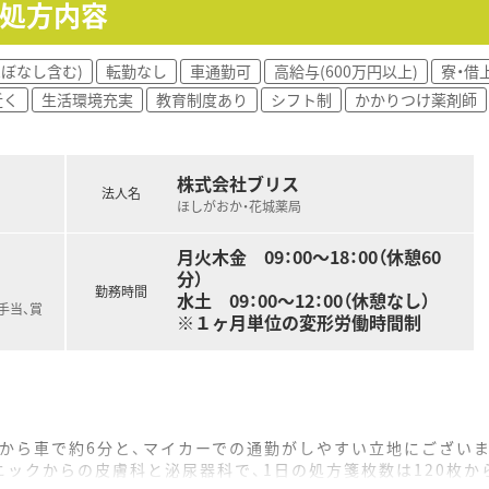
の処方内容
ほぼなし含む)
転勤なし
車通勤可
高給与(600万円以上)
寮・借
近く
生活環境充実
教育制度あり
シフト制
かかりつけ薬剤師
株式会社ブリス
法人名
ほしがおか・花城薬局
月火木金 09：00～18：00（休憩60
分）
勤務時間
水土 09：00～12：00（休憩なし）
手当、賞
※１ヶ月単位の変形労働時間制
」から車で約6分と、マイカーでの通勤がしやすい立地にござい
ックからの皮膚科と泌尿器科で、1日の処方箋枚数は120枚から