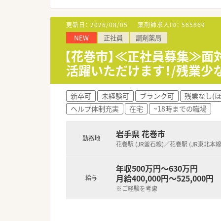
社員は新卒～ベテランまで在籍。
あります。薬剤師間の交流もあ
も整えているため、やりがいを
更新日：
2026/08/05
薬剤師求人ID：
565869
NEW
正社員
調剤薬局
～・～ 店舗紹介 ～・～
内科クリニック門前で、内科のほ
【花巻市】≪正社員募集≫面
1日あたりの処方箋枚数は60枚
活躍いただけます！/残業少
タリな環境です◎
～・～ 企業情報 ～・～
新卒可
未経験可
ブランク可
残業なし(
患者様の一生に関われる、トータ
ヘルプ体制充実
在宅
~18時までの職場
様の医療機関の外の生活に寄り
います。社内の風通しも良く、
ます。
岩手県 花巻市
勤務地
花巻駅 (JR釜石線)／花巻駅 (JR東北本線
～・～ 長く安心して働きたい方必
無理に店舗拡大を考えず、地域
年収500万円～630万円
く、腰を据えて働ける職場環境
月給400,000円～525,000円
給与
有給やお休みの調整も相談しや
※ご経験を考慮