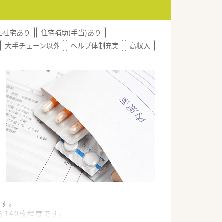
上社宅あり
住宅補助(手当)あり
大手チェーン以外
ヘルプ体制充実
高収入
ます。
140枚程度です。