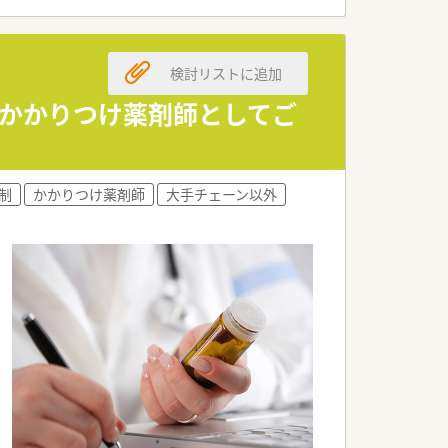
く、風通しの良さ・企業としての安定感も
頑張った分だけ給与に反映してくれる体制
検討リストに追加
す。
！かかりつけ薬剤師としてご
これから経験を積みたいという方にもピッ
制
かかりつけ薬剤師
大手チェーン以外
OTC販売、介護用品のレンタルと患者
1店舗経営しており、ドミナント展開して
、やりがいのある職場環境を目指してい
す。無理な異動や転居が必要な異動も無
お互い様精神で助け合いながら働けます。