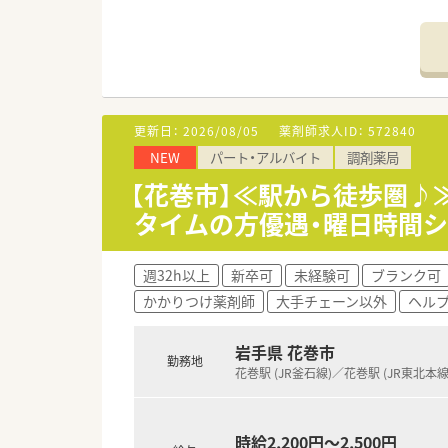
■薬剤師は常時3～4名、医療事
【求人情報について】
■ご経験や能力を十分に考慮し、
■上限3.5万円の住宅手当や地
■お休みは日曜日と祝日に加え、
更新日：
2026/08/05
薬剤師求人ID：
572840
【想定される業務内容】
NEW
パート・アルバイト
調剤薬局
■主な業務として、処方箋に基
■メインで応需している皮膚科
【花巻市】≪駅から徒歩圏♪
■待合室にはOTC医薬品も豊富
タイムの方優遇・曜日時間シ
【こんな方にオススメ】
■皮膚科領域の専門性を深めつ
週32h以上
新卒可
未経験可
ブランク可
■残業が少なく休日もしっかり
かかりつけ薬剤師
大手チェーン以外
ヘル
■地域に密着した医療サービス
岩手県 花巻市
勤務地
花巻駅 (JR釜石線)／花巻駅 (JR東北本線
時給2,200円～2,500円