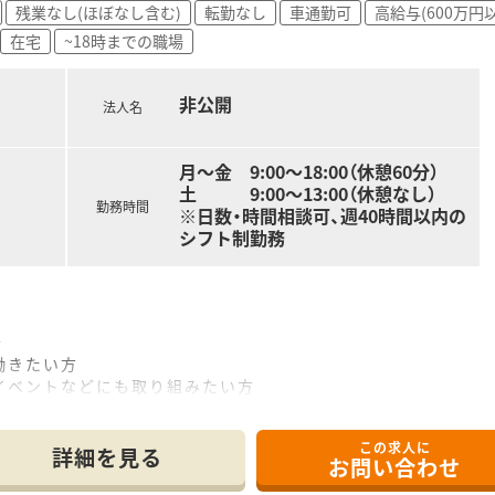
残業なし(ほぼなし含む)
転勤なし
車通勤可
高給与(600万円
ルケアができる企業を目指しています。薬局経営だけではなく、
在宅
~18時までの職場
添えるサービス展開をされています。花巻市に3店舗、北上市に
業務改善や患者様向けのイベントなども社員発信で実施されたり
非公開
法人名
ぜひ！ ～
の患者様に寄り添ったサービスを考え、地域密着で経営していま
月～金 9:00～18:00（休憩60分）
です。ドミナント展開しており、ヘルプ体制も整えているため、
土 9:00～13:00（休憩なし）
すい環境です。
勤務時間
※日数・時間相談可、週40時間以内の
シフト制勤務
～
働きたい方
イベントなどにも取り組みたい方
りがいを求めている方
この求人に
詳細を見る
お問い合わせ
～