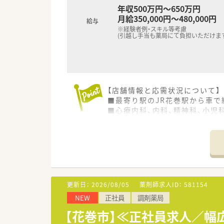
年収500万円～650万円
月給350,000円～480,000円
給与
※経験者例・スキル等考慮
(引越し手当も薬局にて負担いただけます
【店舗情報と応需状況について】
■最寄り駅のJR花巻駅から車で
■心療内科、内科、精神科、小児
■近隣の銀河クリニックや、こ
【求人情報について】
■ご経験やスキル、年齢を考慮し
■昇給は年1回（4月）、賞与は年
■住宅手当（上限3.5万円）や
更新日：
2026/08/05
薬剤師求人ID：
581154
【職場環境と雰囲気】
NEW
正社員
調剤薬局
■電子化・システム化が推進さ
■残業時間が少ないため、服薬
【花巻市】≪正社員求人／
■社員が気持ちよく、安心して