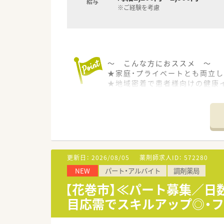
給与
※ご経験を考慮
～ こんな方におススメ ～
★家庭・プライベートとも両立
★地域密着で患者様向けの健康
★腰を据えて働きたい方
★患者様の生涯に寄り添えるや
～ 店舗紹介 ～
JR花巻駅より徒歩7分の立地あ
皮膚科をメインに応需しておりま
受け付けており、薬剤師は現在
更新日：
2026/08/05
薬剤師求人ID：
572280
NEW
パート・アルバイト
調剤薬局
～ ここがポイント！ ～
社員は新卒～ベテランまで在籍。
【花巻市】≪パート募集／日
あります。薬剤師間の交流もあ
目応需でスキルアップ◎・フ
も整えているため、やりがいを
～ 企業情報 ～