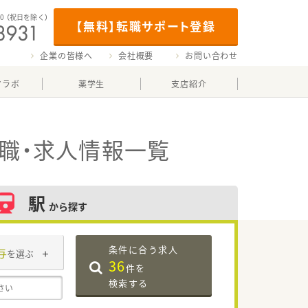
00
（祝日を除く）
【無料】転職サポート登録
企業の皆様へ
会社概要
お問い合わせ
マラボ
薬学生
支店紹介
職・求人情報一覧
駅
から探す
条件に合う求人
与
を選ぶ
36
件を
検索する