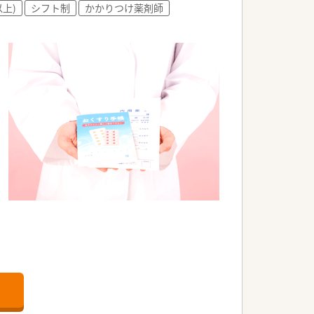
以上)
シフト制
かかりつけ薬剤師
OTC販売、介護用品のレンタルと患者
1店舗経営しており、ドミナント展開して
、やりがいのある職場環境を目指してい
す。無理な異動や転居が必要な異動も無
お互い様精神で助け合いながら働けます。