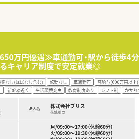
収650万円優遇≫車通勤可・駅から徒歩4
べるキャリア制度で安定就業◎
残業なし(ほぼなし含む)
転勤なし
車通勤可
高給与(600万円以上)
く
新幹線近く
生活環境充実
教育制度あり
シフト制
かかり
株式会社ブリス
法人名
)
花城薬局
月/09:00～17:00（休憩60分）
火/09:00～19:30（休憩60分）