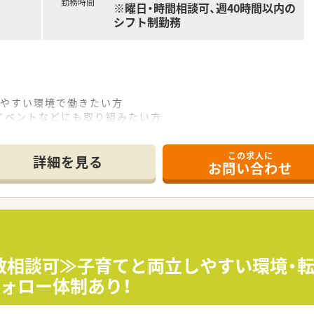
勤務時間
※曜日・時間相談可、週40時間以内の
シフト制勤務
しやすい環境で働きたい方
イベントなどにも取り組みたい方
りがいを求めている方
この求人に
詳細を見る
お問い合わせ
り、お車通勤が難しい方でも通いやすいエリアでございます。
すが、近隣クリニックからも幅広く処方を受け付けております。
5名在籍しています。シフト調整しやすく、協力し合いながら勤
バランスよく年代が分かれていて、男女比も6:4とバランスよ
数相談可≫子育てと両立しやすい環境・転
り、定着率の良さにも繋がっています。また、人事評価もあり、
ォロー体制あり！
感じられるよう工夫されています。