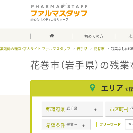
株式会社メディカルリソース
初めての方
求
薬剤師の転職・求人サイト ファルマスタッフ
岩手県
花巻市
残業なし(ほ
花巻市（岩手県）の残業
エリア
で探
都道府県
市区町村
岩手県
希望条件
残業なし(ほぼなし含む)
フリーワード