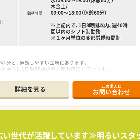
水/09:00～19:00（休憩60分）
木金土/
09:00～18:00（休憩60分）
勤務時間
)
※上記内で、1日8時間以内、週40時
間以内のシフト制勤務
※１ヶ月単位の変形労働時間制
約4分と、通勤しやすい立地にあります。
科を中心に1日約30枚の処方箋を応需しています。
どもみらいクリニックからの処方箋を主に対応しています。
この求人に
詳細を見る
お問い合わせ
、年収500万円から650万円の範囲で優遇します。
2回（6月・12月）の支給実績がございます。
引越し手当の支給があり、経済的なサポートも万全です。
れており、効率的に業務に取り組める環境が整備されています。
指導など患者さまとの対話に時間を充てることができます。
幅広い世代が活躍しています≫明るいスタ
長く働けるような職場づくりを法人が推進しています。