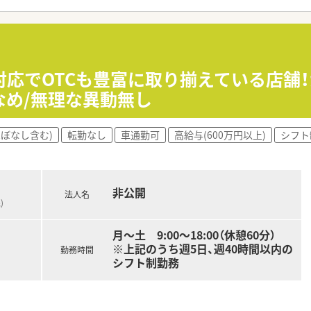
バランスよく年代が分かれていて、男女比も6:4とバランスよ
り、定着率の良さにも繋がっています。また、人事評価もあり、
感じられるよう工夫されています。
か外科・皮膚科・整形外科など幅広く科目を経験できる環境で
対応でOTCも豊富に取り揃えている店舗
程度で薬剤師は3名在籍しております。年齢層は20～40代で
なめ/無理な異動無し
ほぼなし含む)
転勤なし
車通勤可
高給与(600万円以上)
シフト
ルケアができる企業を目指しています。薬局経営だけではなく、
添えるサービス展開をされています。花巻市に3店舗、北上市に
業務改善や患者様向けのイベントなども社員発信で実施されたり
非公開
法人名
)
見！ ～・～
の患者様に寄り添ったサービスを考え、地域密着で経営していま
月～土 9:00～18:00（休憩60分）
です。ドミナント展開しており、ヘルプ体制も整えているため、
※上記のうち週5日、週40時間以内の
すい環境です。
勤務時間
シフト制勤務