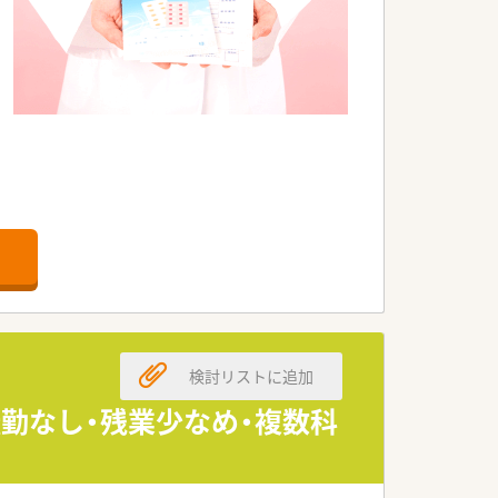
1日あたり80～90枚前後の処方箋を
務できる環境です◎
検討リストに追加
く、風通しの良さ・企業としての安定感も
勤なし・残業少なめ・複数科
頑張った分だけ給与に反映してくれる体制