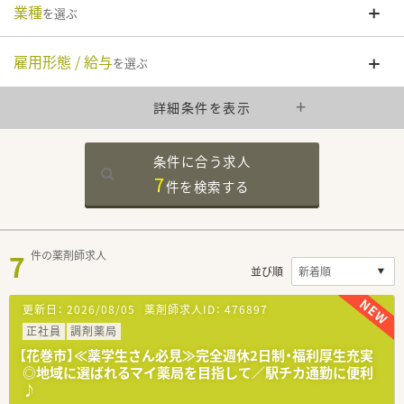
業種
を選ぶ
雇用形態 / 給与
を選ぶ
詳細条件を表示
条件に合う求人
7
件を
検索する
7
件の薬剤師求人
並び順
更新日：
2026/08/05
薬剤師求人ID：
476897
正社員
調剤薬局
【花巻市】≪薬学生さん必見≫完全週休2日制・福利厚生充実
◎地域に選ばれるマイ薬局を目指して／駅チカ通勤に便利
♪