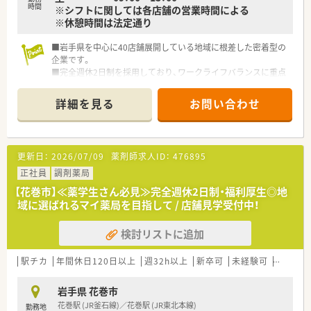
時間
※シフトに関しては各店舗の営業時間による
※休憩時間は法定通り
■岩手県を中心に40店舗展開している地域に根差した密着型の
企業です。
■完全週休2日制を採用しており、ワークライフバランスに重点
を置いている企業です。
■新卒採用も積極的に行っており、若手も活躍できる環境は整っ
詳細を見る
お問い合わせ
ております。
■教育制度は集合研修やEラーニングを活用しております。
更新日：
2026/07/09
薬剤師求人ID：
476895
正社員
調剤薬局
【花巻市】≪薬学生さん必見≫完全週休2日制・福利厚生◎地
域に選ばれるマイ薬局を目指して / 店舗見学受付中！
検討リストに追加
駅チカ
年間休日120日以上
週32h以上
新卒可
未経験可
ブラン
岩手県 花巻市
花巻駅 (JR釜石線)／花巻駅 (JR東北本線)
勤務地