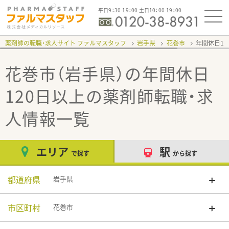
平日9：30-19：00 土日10：00-19：00
薬剤師の転職・求人サイト ファルマスタッフ
岩手県
花巻市
年間休日12
花巻市（岩手県）の年間休日
120日以上
の薬剤師転職・求
人情報一覧
エリア
駅
で探す
から探す
都道府県
岩手県
市区町村
花巻市