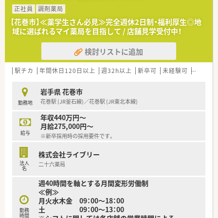
正社員
調剤薬局
【花巻市】≪薬学生さん必見≫完全週休2日制・福利厚生◎地
域に選ばれるマイ薬局を目指して / 店舗見学受付中！
検討リストに追加
駅チカ
年間休日120日以上
週32h以上
新卒可
未経験可
ブラン
岩手県 花巻市
花巻駅 (JR釜石線)／花巻駅 (JR東北本線)
勤務地
年収440万円～
月給275,000円～
給与
※新卒採用時の採用要件です。
株式会社ライブリー
法人
二十六薬局
名
週40時間を軸とする月間変形労働制
≪例≫
月火水木金 09：00～18：00
土 09：00～13：00
勤務
時間