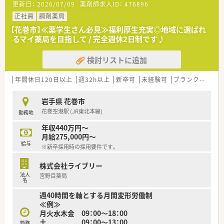
更新日：
2026/07/09
薬剤師求人ID：
476896
くご就業できる環境です。
また、年間休日も125日あるため、長期のお休みも取得可能で
正社員
調剤薬局
す。
【花巻市】≪薬学生さん必見≫福利厚生充実◎地域に選ばれ
■転居を伴う転勤はないため、地域に根付いて長く働くことが出
るマイ薬局を目指して / 完全週休2日制です♪
来ます。
検討リストに追加
・・・就業ポイント・・・
■療養が中心ではありますが、急性期もあるため、様々な処方に
携わることができ、経験を少しずつ積んでいける環境です。
年間休日120日以上
週32h以上
新卒可
未経験可
ブランク可
残業
ベテランの薬剤師もいるため、経験が浅くても周りのサポート体
制が整っているため安心して就業いただけます。
岩手県 花巻市
■最大17時半までのシフトであり、残業時間も月5時間程度と少
花巻空港駅 (JR東北本線)
勤務地
なく、プライベートとも両立がしやすい環境です♪
年収440万円～
・・・こんな方にオススメ・・・
月給275,000円～
■病院未経験OK！少しずつでも経験を積める環境で働きたい方
給与
※新卒採用時の採用要件です。
■転勤なく腰を据えて長く働きたい方
■オンオフの切り替えよく働ける環境で、プライベートとの両立
株式会社ライブリー
を実現したい方
法人
宮野目薬局
名
週40時間を軸とする月間変形労働制
≪例≫
月火水木金 09：00～18：00
土 09：00～13：00
勤務