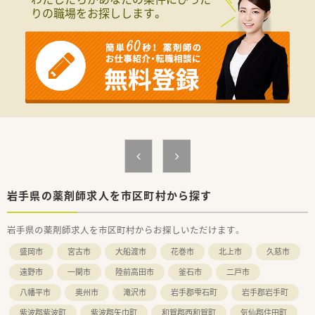
りの職場をお探しします。
岩手県の薬剤師求人を市区町村から探す
岩手県の薬剤師求人を市区町村からお探しいただけます。
盛岡市
宮古市
大船渡市
花巻市
北上市
久慈市
遠野市
一関市
陸前高田市
釜石市
二戸市
八幡平市
奥州市
滝沢市
岩手郡雫石町
岩手郡岩手町
紫波郡紫波町
紫波郡矢巾町
和賀郡西和賀町
気仙郡住田町