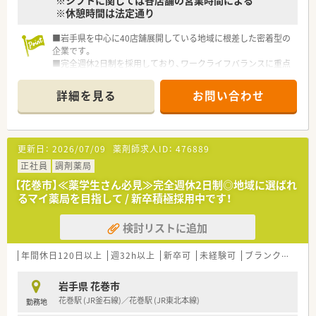
※シフトに関しては各店舗の営業時間による
※休憩時間は法定通り
■岩手県を中心に40店舗展開している地域に根差した密着型の
企業です。
■完全週休2日制を採用しており、ワークライフバランスに重点
を置いている企業です。
■新卒採用も積極的に行っており、若手も活躍できる環境は整っ
詳細を見る
お問い合わせ
ております。
■教育制度は集合研修やEラーニングを活用しております。
更新日：
2026/07/09
薬剤師求人ID：
476889
正社員
調剤薬局
【花巻市】≪薬学生さん必見≫完全週休2日制◎地域に選ばれ
るマイ薬局を目指して / 新卒積極採用中です！
検討リストに追加
年間休日120日以上
週32h以上
新卒可
未経験可
ブランク可
残業
岩手県 花巻市
花巻駅 (JR釜石線)／花巻駅 (JR東北本線)
勤務地