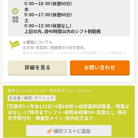
9：00～18：00（休憩60分）
水
9：00～17：00（休憩60分）
勤務
土
時間
9：00～13：00（休憩なし）
上記の内、週40時間以内のシフト制勤務
≪薬局について≫
岩手県・青森県に舗展開中の安定薬局。
東北の調剤薬局初となるISO9001を認証取得している信頼ある
薬局です。
「患者様第一主義」を貫き、薬剤師の地位向上や、
詳細を見る
お問い合わせ
地域医療の担い手となることをモットーとしています。
年間休日は120日以上で、完全週休二日制を取っているため、プ
ライベートと両立しやすい環境でご就業いただけます！
更新日：
2026/07/09
薬剤師求人ID：
392144
正社員
病院・クリニック
【花巻市】≪年休125日！4週8休制≫病院薬剤師募集／残業ほ
ぼなし・17時半までシフト・病院未経験OK・転勤なし・事前
見学受付中／療養型メイン・院外処方あり
検討リストに追加