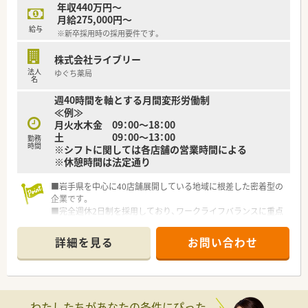
年収440万円～
月給275,000円～
給与
※新卒採用時の採用要件です。
株式会社ライブリー
法人
ゆぐち薬局
名
週40時間を軸とする月間変形労働制
≪例≫
月火水木金 09：00～18：00
土 09：00～13：00
勤務
時間
※シフトに関しては各店舗の営業時間による
※休憩時間は法定通り
■岩手県を中心に40店舗展開している地域に根差した密着型の
企業です。
■完全週休2日制を採用しており、ワークライフバランスに重点
を置いている企業です。
■新卒採用も積極的に行っており、若手も活躍できる環境は整っ
詳細を見る
お問い合わせ
ております。
■教育制度は集合研修やEラーニングを活用しております。
わたしたちがあなたの条件にぴった