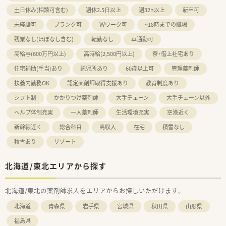
土日休み(相談可含む)
週休2.5日以上
週32h以上
新卒可
未経験可
ブランク可
Ｗワーク可
~18時までの職場
残業なし(ほぼなし含む)
転勤なし
車通勤可
高給与(600万円以上)
高時給(2,500円以上)
寮・借上社宅あり
住宅補助(手当)あり
託児所あり
60歳以上可
管理薬剤師
扶養内勤務OK
認定薬剤師取得支援あり
教育制度あり
シフト制
かかりつけ薬剤師
大手チェーン
大手チェーン以外
ヘルプ体制充実
一人薬剤師
生活環境充実
空港近く
新幹線近く
総合科目
高収入
在宅
積雪なし
積雪あり
リゾート
北海道/東北エリアから探す
北海道/東北の薬剤師求人をエリアからお探しいただけます。
北海道
青森県
岩手県
宮城県
秋田県
山形県
福島県