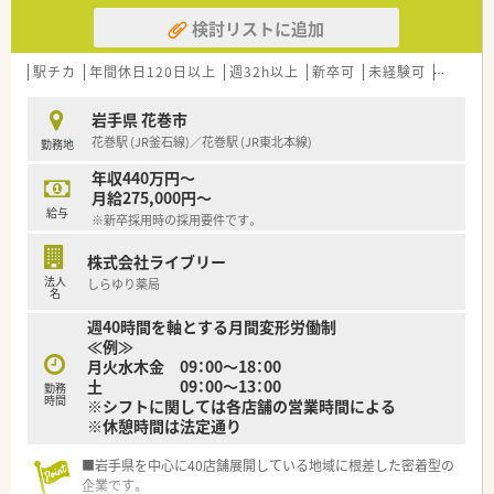
検討リストに追加
駅チカ
年間休日120日以上
週32h以上
新卒可
未経験可
ブラン
岩手県 花巻市
花巻駅 (JR釜石線)／花巻駅 (JR東北本線)
勤務地
年収440万円～
月給275,000円～
給与
※新卒採用時の採用要件です。
株式会社ライブリー
法人
しらゆり薬局
名
週40時間を軸とする月間変形労働制
≪例≫
月火水木金 09：00～18：00
土 09：00～13：00
勤務
時間
※シフトに関しては各店舗の営業時間による
※休憩時間は法定通り
■岩手県を中心に40店舗展開している地域に根差した密着型の
企業です。