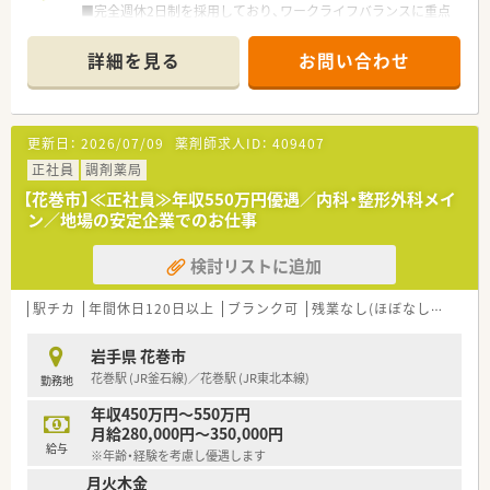
■完全週休2日制を採用しており、ワークライフバランスに重点
を置いている企業です。
■新卒採用も積極的に行っており、若手も活躍できる環境は整っ
詳細を見る
お問い合わせ
ております。
■教育制度は集合研修やEラーニングを活用しております。
更新日：
2026/07/09
薬剤師求人ID：
409407
正社員
調剤薬局
【花巻市】≪正社員≫年収550万円優遇／内科・整形外科メイ
ン／地場の安定企業でのお仕事
検討リストに追加
駅チカ
年間休日120日以上
ブランク可
残業なし(ほぼなし含む)
岩手県 花巻市
花巻駅 (JR釜石線)／花巻駅 (JR東北本線)
勤務地
年収450万円～550万円
月給280,000円～350,000円
給与
※年齢・経験を考慮し優遇します
月火木金