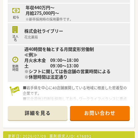
年収440万円～
月給275,000円～
給与
※新卒採用時の採用要件です。
株式会社ライブリー
法人
花北薬局
名
週40時間を軸とする月間変形労働制
≪例≫
月火水木金 09：00～18：00
土 09：00～13：00
勤務
時間
※シフトに関しては各店舗の営業時間による
※休憩時間は法定通り
■岩手県を中心に40店舗展開している地域に根差した密着型の
企業です。
■完全週休2日制を採用しており、ワークライフバランスに重点
を置いている企業です。
■新卒採用も積極的に行っており、若手も活躍できる環境は整っ
詳細を見る
お問い合わせ
ております。
■教育制度は集合研修やEラーニングを活用しております。
更新日：
2026/07/09
薬剤師求人ID：
476891