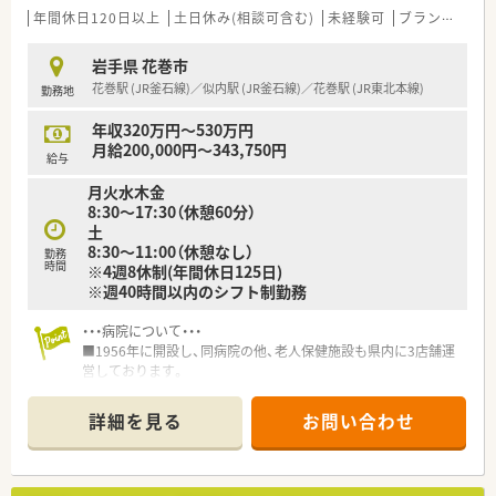
年間休日120日以上
土日休み(相談可含む)
未経験可
ブランク可
岩手県 花巻市
花巻駅 (JR釜石線)／似内駅 (JR釜石線)／花巻駅 (JR東北本線)
勤務地
年収320万円～530万円
月給200,000円～343,750円
給与
月火水木金
8:30～17:30（休憩60分）
土
8:30～11:00（休憩なし）
勤務
時間
※4週8休制(年間休日125日)
※週40時間以内のシフト制勤務
・・・病院について・・・
■1956年に開設し、同病院の他、老人保健施設も県内に3店舗運
営しております。
■心療内科・内科・精神科の病院で、144床（療養病棟60床、認知症
病棟48床、急性期36床）の病床数を設けています。
詳細を見る
お問い合わせ
中程度の疾患層の患者様が多く入院されています。
院内処方はもちろんですが、近隣の医療機関からの処方も受け付
けています。
■4週8休の休暇制度を設けているため、オンオフの切り替えよ