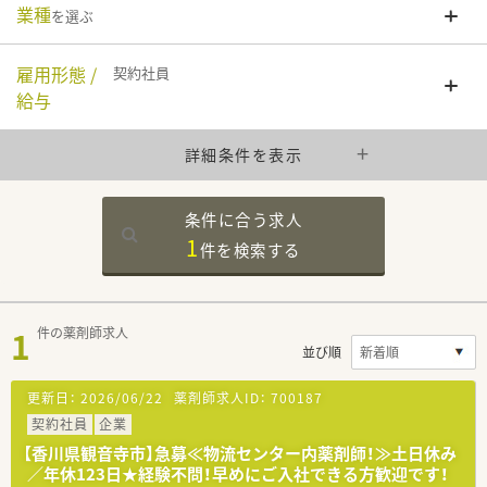
業種
を選ぶ
雇用形態 /
契約社員
給与
詳細条件を表示
条件に合う求人
1
件を
検索する
1
件の薬剤師求人
並び順
更新日：
2026/06/22
薬剤師求人ID：
700187
契約社員
企業
【香川県観音寺市】急募≪物流センター内薬剤師！≫土日休み
／年休123日★経験不問！早めにご入社できる方歓迎です！