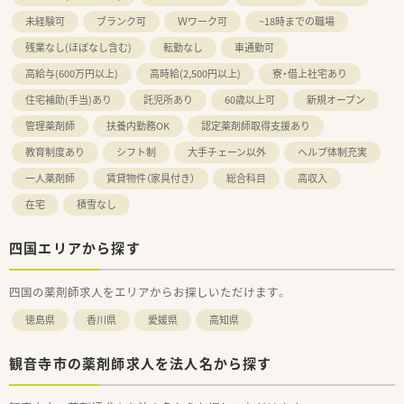
未経験可
ブランク可
Ｗワーク可
~18時までの職場
残業なし(ほぼなし含む)
転勤なし
車通勤可
高給与(600万円以上)
高時給(2,500円以上)
寮・借上社宅あり
住宅補助(手当)あり
託児所あり
60歳以上可
新規オープン
管理薬剤師
扶養内勤務OK
認定薬剤師取得支援あり
教育制度あり
シフト制
大手チェーン以外
ヘルプ体制充実
一人薬剤師
賃貸物件（家具付き）
総合科目
高収入
在宅
積雪なし
四国エリアから探す
四国の薬剤師求人をエリアからお探しいただけます。
徳島県
香川県
愛媛県
高知県
観音寺市の薬剤師求人を法人名から探す