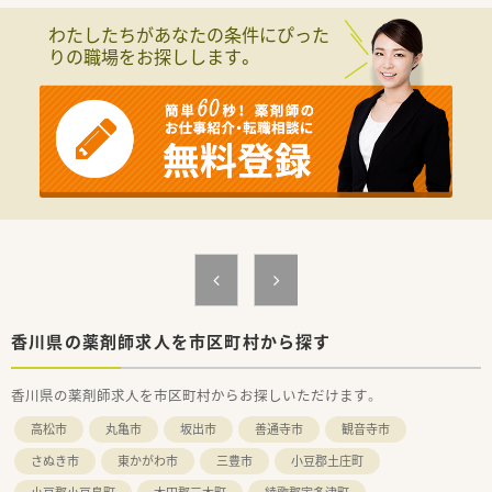
＼こんな会社です／
わたしたちがあなたの条件にぴった
■創業以来120年の歴史をもつ、化粧品・日用品、一般用医薬品卸
りの職場をお探しします。
業界のトップ企業です。
■「美と健康」に関わる生活必需品を全国のドラッグストアやス
ーパーマーケット、コンビニエンスストアなどの小売業にお届け
しています。
■独自の「マーチャンダイジング」と「ロジスティクス」に基づく
質の高いサービスで小売業やメーカーから信頼を得ておられま
す。
■小売業様に商品をお届けするというだけでなく効果的なマー
チャンダイジングと店舗作業の低減に貢献するロジスティクス
によりご満足を提供する「価値提供業」を目指しています。
＼こんな方におすすめ／
■企業経験がおありの方
■企業内薬剤師としてお仕事されたい方
■安定した環境で無理なくお仕事を続けたい方
香川県の薬剤師求人を市区町村から探す
■時間的に体力的にゆとりを持って働きたい方
香川県の薬剤師求人を市区町村からお探しいただけます。
高松市
丸亀市
坂出市
善通寺市
観音寺市
さぬき市
東かがわ市
三豊市
小豆郡土庄町