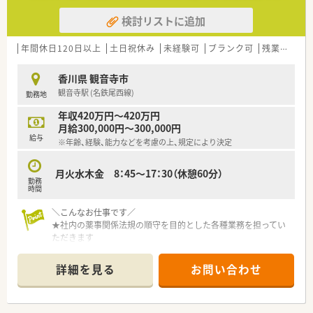
検討リストに追加
年間休日120日以上
土日祝休み
未経験可
ブランク可
残業なし(ほぼなし含む)
香川県 観音寺市
観音寺駅 (名鉄尾西線)
勤務地
年収420万円～420万円
月給300,000円～300,000円
給与
※年齢、経験、能力などを考慮の上、規定により決定
月火水木金 8：45〜17：30（休憩60分）
勤務
時間
＼こんなお仕事です／
★社内の薬事関係法規の順守を目的とした各種業務を担ってい
ただきます
・医薬品、医療機器などの管理業務
・従業員に対する教育、研修
詳細を見る
お問い合わせ
・行政対応、問い合わせ対応
・その他一般事務
＊接客業務はありません