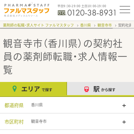
平日9：30-19：00 土日10：00-19：00
薬剤師の転職・求人サイト ファルマスタッフ
香川県
観音寺市
契約社員
観音寺市（香川県）の契約社
員
の薬剤師転職・求人情報一
覧
エリア
駅
で探す
から探す
都道府県
香川県
市区町村
観音寺市