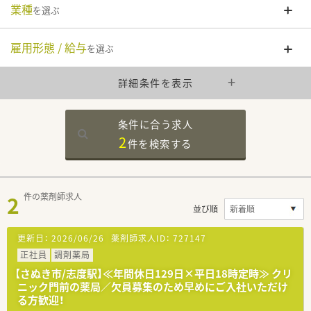
業種
を選ぶ
雇用形態 / 給与
を選ぶ
詳細条件を表示
条件に合う求人
2
件を
検索する
2
件の薬剤師求人
並び順
更新日：
2026/06/26
薬剤師求人ID：
727147
正社員
調剤薬局
【さぬき市/志度駅】≪年間休日129日×平日18時定時≫ クリ
ニック門前の薬局／欠員募集のため早めにご入社いただけ
る方歓迎！