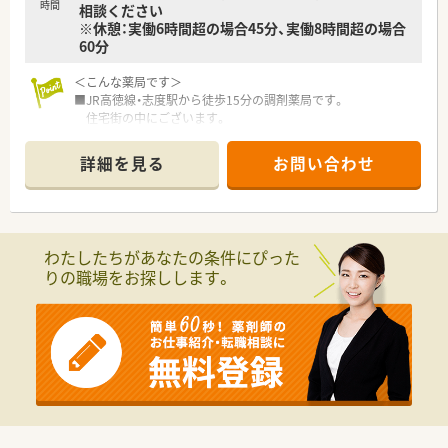
時間
相談ください
※休憩：実働6時間超の場合45分、実働8時間超の場合
60分
＜こんな薬局です＞
■JR高徳線・志度駅から徒歩15分の調剤薬局です。
住宅街の中にございます。
■白い外観で、店舗内も整理整頓しています。
明るく清潔感のある店内で、投薬口は2つございます。
詳細を見る
お問い合わせ
■待合には健康関連の雑誌等も置いており、
患者様の健康サポートを意識しています。
＜業務内容＞
■外来は内科の処方箋がメインです。
わたしたちがあなたの条件にぴった
また、在宅も行っています。
りの職場をお探しします。
■処方箋は1日40枚程度です。
■薬剤師は常勤2名・パート1名体制です。
＜研修制度＞
■入職後まずは数週間のローテーションで全店舗での研修がご
ざいます。
各店舗にて様々な手技が存在し、先輩薬剤師から現場で学ぶ事
が出来ます。
■その他にもマナー研修や、e-ラーニング・学会発表の補助もご
ざいます。