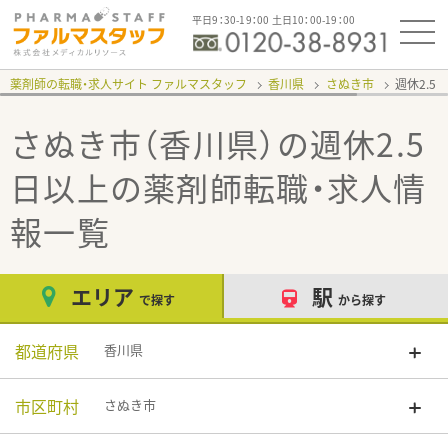
平日9：30-19：00 土日10：00-19：00
薬剤師の転職・求人サイト ファルマスタッフ
香川県
さぬき市
週休2.5
さぬき市（香川県）の週休2.5
日以上
の薬剤師転職・求人情
報一覧
エリア
駅
で探す
から探す
都道府県
香川県
市区町村
さぬき市