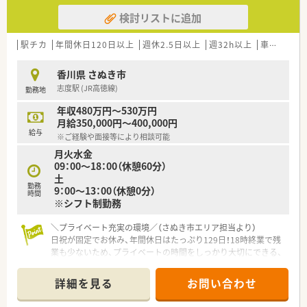
検討リストに追加
駅チカ
年間休日120日以上
週休2.5日以上
週32h以上
車通勤可
香川県 さぬき市
志度駅 (JR高徳線)
勤務地
年収480万円～530万円
月給350,000円～400,000円
給与
※ご経験や面接等により相談可能
月火水金
09：00～18：00（休憩60分）
土
勤務
9：00～13：00（休憩0分）
時間
※シフト制勤務
＼プライベート充実の環境／（さぬき市エリア担当より）
日祝が固定でお休み、年間休日はたっぷり129日！18時終業で残
業も少ないため、プライベートの時間をしっかり大切にできる、
働きやすさ抜群の職場です。
＊------------------------------------------＊
詳細を見る
お問い合わせ
【店舗情報と応需状況について】