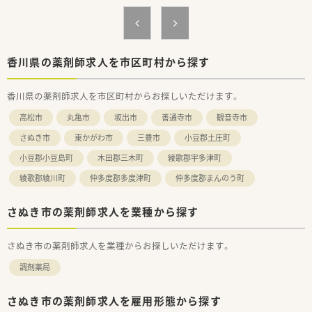
学びたい姿勢をしっかりフォローしてくれる環境です。
＜法人特徴＞
■1982年設立の香川県内の老舗調剤薬局です。
■薬剤師とその他職種の業務内容を明確にしており、
香川県の薬剤師求人を市区町村から探す
コンプライアンス意識の高い企業です。
■設備投資も積極的に行っています。
香川県の薬剤師求人を市区町村からお探しいただけます。
■高松市を中心に店舗を展開されている為、店舗移動となった際
も通勤しやすい環境です。
高松市
丸亀市
坂出市
善通寺市
観音寺市
■専門薬剤師や認定薬剤師取得後は各種手当が支給されます。
さぬき市
東かがわ市
三豊市
小豆郡土庄町
＜こんな方にもオススメ＞
小豆郡小豆島町
木田郡三木町
綾歌郡宇多津町
■ライフスタイルに合わせてシフト相談したい方
■応援体制整った環境で働きたい方
綾歌郡綾川町
仲多度郡多度津町
仲多度郡まんのう町
等々…
少しでも気になった方はお問い合わせくださいませ
さぬき市の薬剤師求人を業種から探す
さぬき市の薬剤師求人を業種からお探しいただけます。
調剤薬局
さぬき市の薬剤師求人を雇用形態から探す