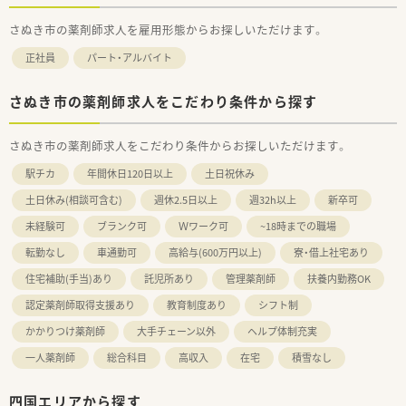
さぬき市の薬剤師求人を雇用形態からお探しいただけます。
正社員
パート・アルバイト
さぬき市の薬剤師求人をこだわり条件から探す
さぬき市の薬剤師求人をこだわり条件からお探しいただけます。
駅チカ
年間休日120日以上
土日祝休み
土日休み(相談可含む)
週休2.5日以上
週32h以上
新卒可
未経験可
ブランク可
Ｗワーク可
~18時までの職場
転勤なし
車通勤可
高給与(600万円以上)
寮・借上社宅あり
住宅補助(手当)あり
託児所あり
管理薬剤師
扶養内勤務OK
認定薬剤師取得支援あり
教育制度あり
シフト制
かかりつけ薬剤師
大手チェーン以外
ヘルプ体制充実
一人薬剤師
総合科目
高収入
在宅
積雪なし
四国エリアから探す