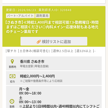
■最寄り駅から徒歩5分というアクセス抜群の好立地にあり、通
勤の負担を軽減できる非常に通いやすい調剤薬局です。
更新日：
2026/06/23
薬剤師求人ID：
320848
■心療内科や精神科の処方箋を1日平均50枚程度応需しており、
一人ひとりの患者様とじっくり向き合える環境です。
パート・アルバイト
調剤薬局
■薬剤師は常時2名体制で業務にあたっており、協力し合いなが
【さぬき市】≪時給2,400円まで相談可能！≫勤務曜日・時間
らスムーズに調剤や服薬指導を行える体制が整っています。
まずはご相談ください◎内科メイン・応援体制もある地元
のチェーン薬局です
【法人特徴について】
■子育て支援に非常に力を入れている法人であり、子育て中の従
検討リストに追加
業員が多く在籍し互いに助け合う風土が根付いています。
■社長自身も薬剤師として現場で日々勤務されているため、現場
の意見が通りやすく非常に風通しの良い社風が魅力です。
駅チカ
土日休み(相談可含む)
週休2.5日以上
週32h以上
ブランク
■将来的に独立を目指す方にはノウハウを惜しみなく提供し、手
厚く支援してくれる充実した環境がしっかりと整っています。
香川県 さぬき市
琴電志度駅 (琴電志度線)
勤務地
【職場環境と雰囲気】
■社長が現場で一緒に働いているため距離が近く、業務上の悩み
時給2,000円～2,400円
や改善の提案などを気軽に相談できる風通しの良い職場です。
■子育て中のスタッフが多数在籍しており、子供の急な発熱や学
※ご経験や勤務条件等により応相談
給与
校行事によるお休みにも理解がありお互い様で助け合っていま
月～金
す。
09：00～18：00
■無料で使用できる駐車場が完備されているため、天候に左右さ
土
れずマイカーで快適に通勤できる非常に便利な環境が整ってい
09：00～13：00
ます。
※上記より1日8時間以内・週40時間以内にてシフトご
勤務