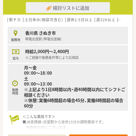
検討リストに追加
駅チカ
土日休み(相談可含む)
週休2.5日以上
週32h以上
ブランク
香川県 さぬき市
琴電志度駅 (琴電志度線)
勤務地
時給2,000円～2,400円
※ご経験や勤務条件等により応相談
給与
月～金
09：00～18：00
土
09：00～13：00
※上記より1日8時間以内・週40時間以内にてシフトご
勤務
時間
相談ください
※休憩：実働6時間超の場合45分、実働8時間超の場合
60分
＜こんな薬局です＞
■JR高徳線・志度駅から徒歩15分の調剤薬局です。
住宅街の中にございます。
■白い外観で、店舗内も整理整頓しています。