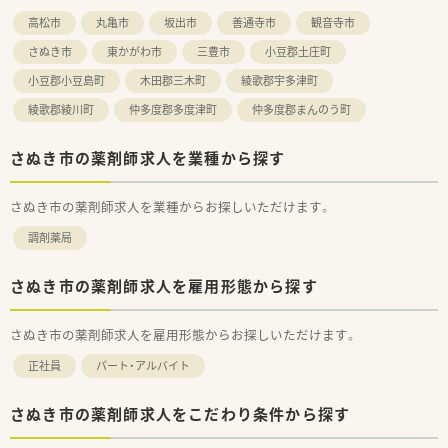
も通勤しやすい環境です。
高松市
丸亀市
坂出市
善通寺市
観音寺市
■専門薬剤師や認定薬剤師取得後は各種手当が支給されます。
さぬき市
東かがわ市
三豊市
小豆郡土庄町
＜こんな方にもオススメ＞
小豆郡小豆島町
木田郡三木町
綾歌郡宇多津町
■ライフスタイルに合わせてシフト相談したい方
■応援体制整った環境で働きたい方
綾歌郡綾川町
仲多度郡多度津町
仲多度郡まんのう町
等々…
少しでも気になった方はお問い合わせくださいませ
さぬき市の薬剤師求人を業種から探す
さぬき市の薬剤師求人を業種からお探しいただけます。
調剤薬局
さぬき市の薬剤師求人を雇用形態から探す
さぬき市の薬剤師求人を雇用形態からお探しいただけます。
正社員
パート・アルバイト
さぬき市の薬剤師求人をこだわり条件から探す