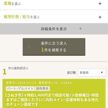
業種
を選ぶ
雇用形態 / 給与
を選ぶ
詳細条件を表示
条件に合う求人
1
件を
検索する
1
件の薬剤師求人
並び順
更新日：
2026/06/23
薬剤師求人ID：
320848
パート・アルバイト
調剤薬局
【さぬき市】≪時給2,400円まで相談可能！≫勤務曜日・時間
まずはご相談ください◎内科メイン・応援体制もある地元
のチェーン薬局です