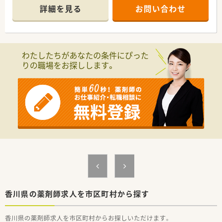
明るく清潔感のある店内で、投薬口は2つございます。
詳細を見る
お問い合わせ
■待合には健康関連の雑誌等も置いており、
患者様の健康サポートを意識しています。
＜業務内容＞
■外来は内科の処方箋がメインです。
わたしたちがあなたの条件にぴった
また、在宅も行っています。
りの職場をお探しします。
■処方箋は1日40枚程度です。
■薬剤師は常勤2名・パート1名体制です。
＜研修制度＞
■入職後まずは数週間のローテーションで全店舗での研修がご
ざいます。
各店舗にて様々な手技が存在し、先輩薬剤師から現場で学ぶ事
が出来ます。
■その他にもマナー研修や、e-ラーニング・学会発表の補助もご
ざいます。
学びたい姿勢をしっかりフォローしてくれる環境です。
＜法人特徴＞
■1982年設立の香川県内の老舗調剤薬局です。
■薬剤師とその他職種の業務内容を明確にしており、
香川県の薬剤師求人を市区町村から探す
コンプライアンス意識の高い企業です。
■設備投資も積極的に行っています。
香川県の薬剤師求人を市区町村からお探しいただけます。
■高松市を中心に店舗を展開されている為、店舗移動となった際