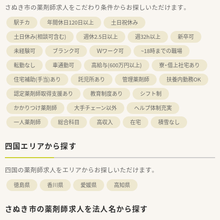
さぬき市の薬剤師求人をこだわり条件からお探しいただけます。
駅チカ
年間休日120日以上
土日祝休み
土日休み(相談可含む)
週休2.5日以上
週32h以上
新卒可
未経験可
ブランク可
Ｗワーク可
~18時までの職場
転勤なし
車通勤可
高給与(600万円以上)
寮・借上社宅あり
住宅補助(手当)あり
託児所あり
管理薬剤師
扶養内勤務OK
認定薬剤師取得支援あり
教育制度あり
シフト制
かかりつけ薬剤師
大手チェーン以外
ヘルプ体制充実
一人薬剤師
総合科目
高収入
在宅
積雪なし
四国エリアから探す
四国の薬剤師求人をエリアからお探しいただけます。
徳島県
香川県
愛媛県
高知県
さぬき市の薬剤師求人を法人名から探す