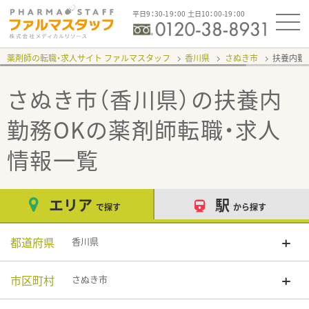
平日9：30-19：00 土日10：00-19：00
薬剤師の転職・求人サイト ファルマスタッフ
香川県
さぬき市
扶養内勤
さぬき市（香川県）の扶養内
勤務OK
の薬剤師転職・求人
情報一覧
エリア
駅
で探す
から探す
都道府県
香川県
市区町村
さぬき市