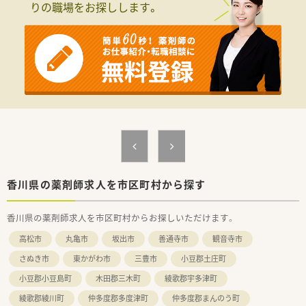
りの職場をお探しします。
■処方箋は1日40枚程度です。
す。
■薬剤師は常勤2名・パート1名体制です。
■退職金積み立て費用は会社負担になります。
■お休みは日・祝＋平日4日/月の週休2日制となっております。
＜研修制度＞
■互助会制度も有り、結婚祝い金や出産祝い金制度を運用されて
■入職後まずは数週間のローテーションで全店舗での研修がご
います。
ざいます。
■3年以上在籍されている薬剤師は全員認定薬剤師を取得してい
各店舗にて様々な手技が存在し、先輩薬剤師から現場で学ぶ事
ます。
が出来ます。
■ほぼ全ての店舗で地域支援体制加算を算定されています。
■その他にもマナー研修や、e-ラーニング・学会発表の補助もご
■現在、従業員の満足度を上げるため有給休暇取得推進や残業を
ざいます。
抑える等
学びたい姿勢をしっかりフォローしてくれる環境です。
「働き方改革」を法人で取り組んでいます。
＜法人特徴＞
＜こんな方にもオススメ＞
■1982年設立の香川県内の老舗調剤薬局です。
■地場チェーン薬局にて、福利厚生や研修制度も充実している先
■薬剤師とその他職種の業務内容を明確にしており、
で勤務したい方
香川県の薬剤師求人を市区町村から探す
コンプライアンス意識の高い企業です。
■シフト柔軟に相談したい方
■設備投資も積極的に行っています。
■応援体制の整った環境で働きたい方
香川県の薬剤師求人を市区町村からお探しいただけます。
■高松市を中心に店舗を展開されている為、店舗移動となった際
等々…
も通勤しやすい環境です。
高松市
丸亀市
坂出市
善通寺市
観音寺市
■専門薬剤師や認定薬剤師取得後は各種手当が支給されます。
少しでも気になった方はお問い合わせくださいませ
さぬき市
東かがわ市
三豊市
小豆郡土庄町
＜こんな方にもオススメ＞
小豆郡小豆島町
木田郡三木町
綾歌郡宇多津町
■ライフスタイルに合わせてシフト相談したい方
■応援体制整った環境で働きたい方
綾歌郡綾川町
仲多度郡多度津町
仲多度郡まんのう町
等々…