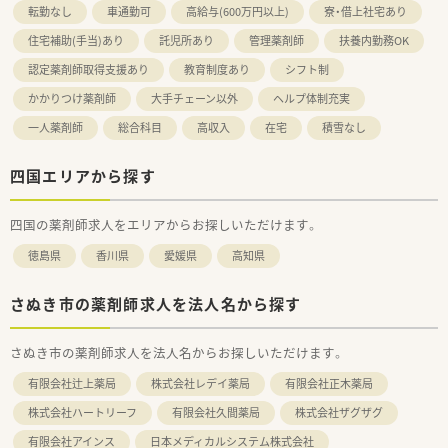
転勤なし
車通勤可
高給与(600万円以上)
寮・借上社宅あり
住宅補助(手当)あり
託児所あり
管理薬剤師
扶養内勤務OK
認定薬剤師取得支援あり
教育制度あり
シフト制
かかりつけ薬剤師
大手チェーン以外
ヘルプ体制充実
一人薬剤師
総合科目
高収入
在宅
積雪なし
四国エリアから探す
四国の薬剤師求人をエリアからお探しいただけます。
徳島県
香川県
愛媛県
高知県
さぬき市の薬剤師求人を法人名から探す
さぬき市の薬剤師求人を法人名からお探しいただけます。
有限会社辻上薬局
株式会社レデイ薬局
有限会社正木薬局
株式会社ハートリーフ
有限会社久間薬局
株式会社ザグザグ
有限会社アインス
日本メディカルシステム株式会社