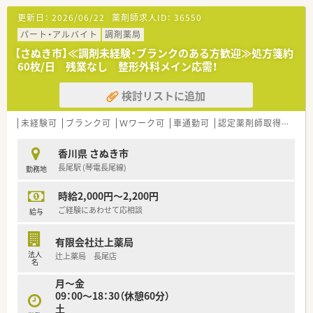
もオススメです。
更新日：
2026/06/22
薬剤師求人ID：
36550
パート・アルバイト
調剤薬局
【さぬき市】≪調剤未経験・ブランクのある方歓迎≫処方箋約
60枚/日 残業なし 整形外科メイン応需！
検討リストに追加
未経験可
ブランク可
Ｗワーク可
車通勤可
認定薬剤師取得支援あり
香川県 さぬき市
長尾駅 (琴電長尾線)
勤務地
時給2,000円～2,200円
ご経験にあわせて応相談
給与
有限会社辻上薬局
法人
辻上薬局 長尾店
名
月～金
09：00～18：30（休憩60分）
土