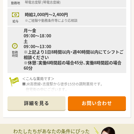
琴電志度駅 (琴電志度線)
勤務地
入社後の薬剤師としてのスキルアップを支援致します。
■自主参加型の勉強会も開催しています！
時給2,000円～2,400円
・月に1回開催される調剤勉強会とは別に、
「わかばクラブ」という若手社員による自主的な調剤勉強会も
※ご経験や勤務条件等により応相談
給与
ございます。
月～金
・2ヶ月に1回開催される小売勉強会とは別に、
09：00～18：00
「たけのこクラブ」という若手社員によるOTC、サプリメント
土
の勉強会もございます。
09：00～13：00
※上記より1日8時間以内・週40時間以内にてシフトご
＜法人特徴＞
勤務
時間
相談ください
■株式会社トプコグループ（有限会社辻上薬局・有限会社アイン
※休憩：実働6時間超の場合45分、実働8時間超の場合
ス）は、
60分
県下一円の店舗連携を通して香川県下で2番目に多い店舗数の
運営を行っています。
＜こんな薬局です＞
■社員が活き活きと活躍できる職場づくりを目指し、
■JR高徳線・志度駅から徒歩15分の調剤薬局です。
福利厚生などを充実させて環境を整えています。
住宅街の中にございます。
また、ライフステージに合わせて、多様な働き方も実現できま
■白い外観で、店舗内も整理整頓しています。
す。
明るく清潔感のある店内で、投薬口は2つございます。
創業当初より医薬分業に積極的に努め、独自のノウハウを構築
詳細を見る
お問い合わせ
■待合には健康関連の雑誌等も置いており、
した結果、
患者様の健康サポートを意識しています。
四国エリアでも非常にレベルの高い勤務薬剤師の方々を育成
されています。
＜業務内容＞
■福利厚生として、永年勤続表彰として、
■外来は内科の処方箋がメインです。
15年及び30年勤務者を対象として表彰しています。
わたしたちがあなたの条件にぴった
また、在宅も行っています。
生命保険の加入・退職金制度（3年以上）もあり充実していま