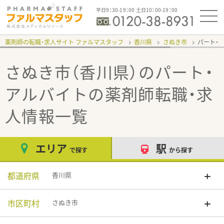
平日9：30-19：00 土日10：00-19：00
薬剤師の転職・求人サイト ファルマスタッフ
香川県
さぬき市
パート・
さぬき市（香川県）のパート・
アルバイト
の薬剤師転職・求
人情報一覧
エリア
駅
で探す
から探す
都道府県
香川県
市区町村
さぬき市