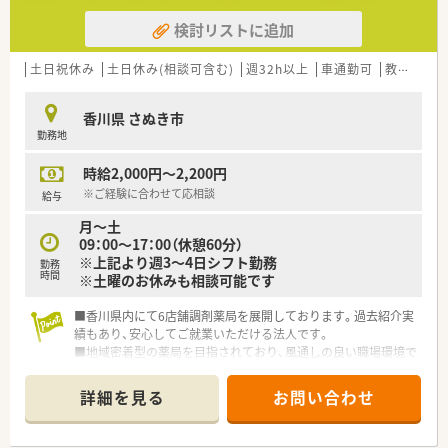
検討リストに追加
土日祝休み
土日休み(相談可含む)
週32h以上
車通勤可
教育制度あり
香川県 さぬき市
勤務地
時給2,000円～2,200円
※ご経験に合わせて応相談
給与
月～土
09：00～17：00（休憩60分）
※上記より週3～4日シフト勤務
勤務
時間
※土曜のお休みも相談可能です
■香川県内にて6店舗調剤薬局を展開しております。過去紹介実
績もあり、安心してご就業いただける法人です。
■地域密着型の薬局を目指されており、風通しの良い職場環境で
す。応援体制も充実しております。
■「大川バス」または「コミュニティバス」を利用し、「田面（たづ
詳細を見る
お問い合わせ
ら）バス停」にて下車頂きますと、すぐ薬局が見えます。
もちろん、お車通勤も可能です。
■平日のみの勤務もご相談可能ですので、週末は予定がある方に