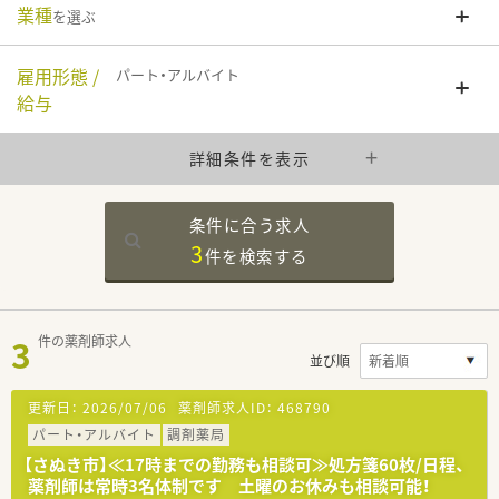
業種
を選ぶ
雇用形態 /
パート・アルバイト
給与
詳細条件を表示
条件に合う求人
3
件を
検索する
3
件の薬剤師求人
並び順
更新日：
2026/07/06
薬剤師求人ID：
468790
パート・アルバイト
調剤薬局
【さぬき市】≪17時までの勤務も相談可≫処方箋60枚/日程、
薬剤師は常時3名体制です 土曜のお休みも相談可能！