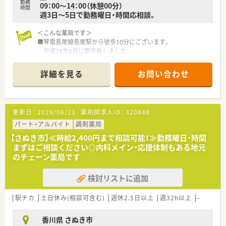
勤務
09：00～14：00（休憩00分）
時間
週3日～5日で勤務曜日・時間応相談。
＜こんな薬局です＞
■琴電長尾線長尾駅から徒歩10分にございます。
平成24年6月に開局致しました。
■トプコグループの中で最東部にある唯一さぬき市にある店舗
です。複数店舗展開しているため応援体制も整っています。
詳細を見る
お問い合わせ
■白い外観で、青いラインの入っている三角の看板が目印です。
■一般医薬品の取り扱いも多数ございます。
■近隣には、スーパーマルナカもございますので、
お仕事終わりのお買い物にも大変便利です。
更新日：
2026/06/23
薬剤師求人ID：
320848
＜業務内容＞
パート・アルバイト
調剤薬局
■整形外科の処方箋がメインです。
【さぬき市】≪時給2,400円まで相談可能！≫勤務曜日・時間
近隣クリニックの他、香川大学附属病院、さぬき市民病院など
まずはご相談ください◎内科メイン・応援体制もある地元
多くの施設の処方箋にも対応しています。
のチェーン薬局です
在宅にも積極的に取り組みしています。
■処方箋は60枚/日程度です。
検討リストに追加
■薬剤師は常勤2名、パート1在籍しています。
＜研修制度＞
駅チカ
土日休み(相談可含む)
週休2.5日以上
週32h以上
ブランク
■新入社員導入研修、現場OJT、集合研修、他店舗研修、
各種勉強会や社内研究発表会、更にe-Learningシステムまで
香川県 さぬき市
導入しており、