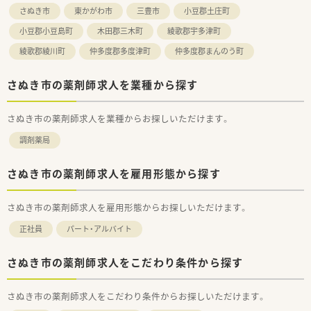
■新入社員導入研修、現場OJT、集合研修、他店舗研修、
さぬき市
東かがわ市
三豊市
小豆郡土庄町
各種勉強会や社内研究発表会、更にe-Learningシステムまで
小豆郡小豆島町
木田郡三木町
綾歌郡宇多津町
導入しており、
入社後の薬剤師としてのスキルアップを支援致します。
綾歌郡綾川町
仲多度郡多度津町
仲多度郡まんのう町
■自主参加型の勉強会も開催しています！
・月に1回開催される調剤勉強会とは別に、
さぬき市の薬剤師求人を業種から探す
「わかばクラブ」という若手社員による自主的な調剤勉強会も
ございます。
・2ヶ月に1回開催される小売勉強会とは別に、
さぬき市の薬剤師求人を業種からお探しいただけます。
「たけのこクラブ」という若手社員によるOTC、サプリメント
の勉強会もございます。
調剤薬局
＜法人特徴＞
■株式会社トプコグループ（有限会社辻上薬局・有限会社アイン
さぬき市の薬剤師求人を雇用形態から探す
ス）は、
県下一円の店舗連携を通して香川県下で2番目に多い店舗数の
さぬき市の薬剤師求人を雇用形態からお探しいただけます。
運営を行っています。
■社員が活き活きと活躍できる職場づくりを目指し、
正社員
パート・アルバイト
福利厚生などを充実させて環境を整えています。
また、ライフステージに合わせて、多様な働き方も実現できま
す。
さぬき市の薬剤師求人をこだわり条件から探す
創業当初より医薬分業に積極的に努め、独自のノウハウを構築
した結果、
さぬき市の薬剤師求人をこだわり条件からお探しいただけます。
四国エリアでも非常にレベルの高い勤務薬剤師の方々を育成
されています。