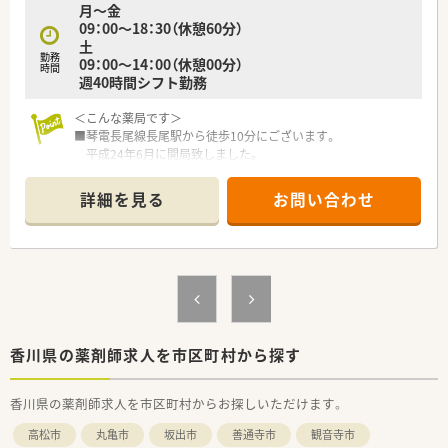
月～金
09：00～18：30（休憩60分）
【想定されるキャリアイメージ】
土
■入社後のOJTや階層別の研修を通じて、着実に現場でのスキル
勤務
09：00～14：00（休憩00分）
を磨きながら管理薬剤師や薬局長への昇進を目指せます。
時間
週40時間シフト勤務
■将来的に調剤の専門性を極める道や、ドラッグストア店舗でマ
ネジメントを学ぶ道など、多様なキャリアパスが用意されていま
＜こんな薬局です＞
す。
■琴電長尾線長尾駅から徒歩10分にございます。
■認定薬剤師資格の取得単位を会社のeラーニングで取得できる
平成24年6月に開局致しました。
ほか、専門薬剤師取得のサポート体制も完備されています。
■トプコグループの中で最東部にある唯一さぬき市にある店舗
です。
詳細を見る
お問い合わせ
■白い外観で、青いラインの入っている三角の看板が目印です。
■一般医薬品の取り扱いも多数ございます。
■近隣には、スーパーマルナカもございますので、
お仕事終わりのお買い物にも大変便利です。
＜業務内容＞
■整形外科の処方箋がメインです。
近隣クリニックの他、香川大学附属病院、さぬき市民病院など
多くの施設の処方箋にも対応しています。
香川県の薬剤師求人を市区町村から探す
在宅にも積極的に取り組みしています。
■処方箋は60枚/日程度です。
香川県の薬剤師求人を市区町村からお探しいただけます。
■薬剤師は常勤2名、パート1在籍しています。
高松市
丸亀市
坂出市
善通寺市
観音寺市
＜研修制度＞