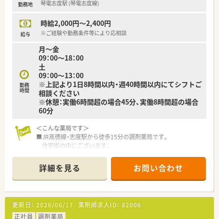
琴電志度駅 (琴電志度線)
勤務地
少しでも気になった方はお問い合わせくださいませ
時給2,000円～2,400円
※ご経験や勤務条件等により応相談
給与
月～金
09：00～18：00
土
09：00～13：00
※上記より1日8時間以内・週40時間以内にてシフトご
勤務
時間
相談ください
※休憩：実働6時間超の場合45分、実働8時間超の場合
60分
＜こんな薬局です＞
■JR高徳線・志度駅から徒歩15分の調剤薬局です。
住宅街の中にございます。
■白い外観で、店舗内も整理整頓しています。
明るく清潔感のある店内で、投薬口は2つございます。
詳細を見る
お問い合わせ
■待合には健康関連の雑誌等も置いており、
患者様の健康サポートを意識しています。
＜業務内容＞
更新日：
2026/06/17
薬剤師求人ID：
82006
■外来は内科の処方箋がメインです。
また、在宅も行っています。
正社員
調剤薬局