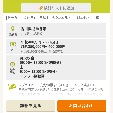
検討リストに追加
駅チカ
年間休日120日以上
週休2.5日以上
週32h以上
車通勤可
香川県 さぬき市
志度駅 (JR高徳線)
勤務地
年収480万円～530万円
月給350,000円～400,000円
給与
※ご経験や面接等により相談可能
月火水金
09：00～18：00（休憩60分）
土
勤務
9：00～13：00（休憩0分）
時間
※シフト制勤務
＼プライベート充実の環境／（さぬき市エリア担当より）
日祝が固定でお休み、年間休日はたっぷり129日！18時終業で残
業も少ないため、プライベートの時間をしっかり大切にできる、
働きやすさ抜群の職場です。
＊------------------------------------------＊
詳細を見る
お問い合わせ
【店舗情報と応需状況について】