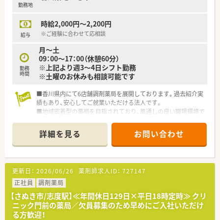
勤務地
■未経験の方でも年収450万円から相談を受け付けているため、
新しいキャリアをスタートさせたい方にも最適です。
時給2,000円～2,200円
【勤務実態について】
※ご経験に合わせて応相談
給与
■開局時間は月曜日から土曜日の9時から18時までとなってお
月～土
り、夜遅くなることがないため規則正しい生活が送れます。
09：00～17：00（休憩60分）
■在宅業務では居宅2施設と配達5施設を担当しており、地域の
※上記より週3～4日シフト勤務
勤務
方々の健康を支えるために薬剤師が外へ出る機会も多いです。
時間
※土曜のお休みも相談可能です
■最新の薬歴システムや自動分包機などの設備が充実している
ため、業務効率が良く残業の削減にも繋がっています。
■香川県内にて6店舗調剤薬局を展開しております。過去紹介実
績もあり、安心してご就業いただける法人です。
■地域密着型の薬局を目指されており、風通しの良い職場環境で
す。応援体制も充実しております。
■「大川バス」または「コミュニティバス」を利用し、「田面（たづ
詳細を見る
お問い合わせ
ら）バス停」にて下車頂きますと、すぐ薬局が見えます。
もちろん、お車通勤も可能です。
■平日のみの勤務もご相談可能ですので、週末は予定がある方に
もオススメです。
更新日：
2026/06/26
薬剤師求人ID：
727147
正社員
調剤薬局
【さぬき市/志度駅】≪年間休日129日×平日18時定時≫ クリ
ニック門前の薬局／欠員募集のため早めにご入社いただけ
る方歓迎！