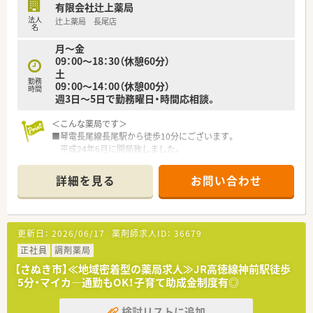
■門前の内科医院からの処方箋調剤を中心に、服薬指導や監査、
有限会社辻上薬局
OTC医薬品の販売など幅広い薬剤師業務を担当いただきます。
法人
辻上薬局 長尾店
■現在2件から3件対応している居宅への在宅訪問業務を通じ
名
て、患者様の生活に寄り添ったきめ細やかなサポートを行いま
月～金
す。
09：00～18：30（休憩60分）
■疑義照会が必要な際にはiPadのフェイスタイムを活用するな
土
ど、ICT機器を用いた効率的かつ正確な業務遂行が可能です。
勤務
09：00～14：00（休憩00分）
時間
週3日～5日で勤務曜日・時間応相談。
＜こんな薬局です＞
■琴電長尾線長尾駅から徒歩10分にございます。
平成24年6月に開局致しました。
■トプコグループの中で最東部にある唯一さぬき市にある店舗
です。複数店舗展開しているため応援体制も整っています。
詳細を見る
お問い合わせ
■白い外観で、青いラインの入っている三角の看板が目印です。
■一般医薬品の取り扱いも多数ございます。
■近隣には、スーパーマルナカもございますので、
お仕事終わりのお買い物にも大変便利です。
更新日：
2026/06/17
薬剤師求人ID：
36679
＜業務内容＞
正社員
調剤薬局
■整形外科の処方箋がメインです。
【さぬき市】≪地域密着型の薬局求人≫JR高徳線神前駅徒歩
近隣クリニックの他、香川大学附属病院、さぬき市民病院など
5分・マイカ―通勤もOK！子育て助成金制度有◎
多くの施設の処方箋にも対応しています。
在宅にも積極的に取り組みしています。
検討リストに追加
■処方箋は60枚/日程度です。