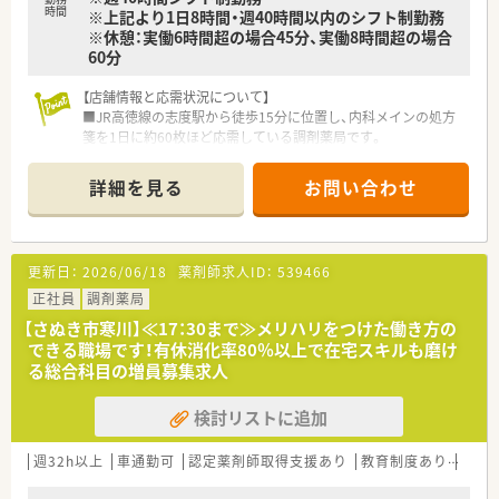
時間
※上記より1日8時間・週40時間以内のシフト制勤務
※休憩：実働6時間超の場合45分、実働8時間超の場合
60分
【店舗情報と応需状況について】
■JR高徳線の志度駅から徒歩15分に位置し、内科メインの処方
箋を1日に約60枚ほど応需している調剤薬局です。
■薬剤師の体制は常勤1名にパート1名と応援1名を加えた構成
で、地域に根ざした医療サービスを提供しています。
詳細を見る
お問い合わせ
■在宅業務については現在2件から3件の個人宅対応を行ってお
り、地域医療に貢献できる体制を整えています。
【求人情報について】
更新日：
2026/06/18
薬剤師求人ID：
539466
■想定年収は680万円から720万円となっており、ご経験やスキ
ルに応じて700万円以上も十分に相談可能です。
正社員
調剤薬局
■正社員として管理薬剤師をお任せする募集であり、各種手当や
【さぬき市寒川】≪17：30まで≫メリハリをつけた働き方の
福利厚生が充実した安定の雇用環境を提供します。
できる職場です！有休消化率80％以上で在宅スキルも磨け
■住宅手当についても規定により相談可能となっており、遠方か
る総合科目の増員募集求人
ら転職を検討されている方も安心して応募できます。
検討リストに追加
【想定される業務内容】
■門前の内科医院から発行される処方箋の調剤や監査をメイン
に、患者様への丁寧な服薬指導を担当していただきます。
週32h以上
車通勤可
認定薬剤師取得支援あり
教育制度あり
シフ
■現在対応している2件から3件の個人在宅業務を通じて、地域
医療の一翼を担う重要な役割を遂行していただきます。