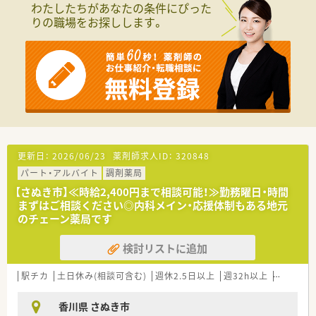
創業当初より医薬分業に積極的に努め、独自のノウハウを構築
わたしたちがあなたの条件にぴった
550万円の範囲でご提示します。
した結果、
りの職場をお探しします。
■年2回の定期賞与に加えて、会社業績に応じて別途決算賞与が
四国エリアでも非常にレベルの高い勤務薬剤師の方々を育成
支給される場合もございます。
されています。
■日曜日と祝日が定休の週休2日制を採用しており、プライベー
■福利厚生として、永年勤続表彰として、
トの時間もしっかりと確保できます。
15年及び30年勤務者を対象として表彰しています。
生命保険の加入・退職金制度（3年以上）もあり充実していま
【勤務実態について】
す。
■1日に対応する処方箋枚数は比較的落ち着いており、ゆとりを
■退職金積み立て費用は会社負担になります。
持って業務に取り組める環境です。
■お休みは日・祝＋平日4日/月の週休2日制となっております。
■木曜日は16時30分、土曜日は12時30分に業務が終了するた
■互助会制度も有り、結婚祝い金や出産祝い金制度を運用されて
め、午後の時間を有効活用できます。
います。
■有給休暇は法定通り付与され、年末年始休暇などもあり、仕事
■3年以上在籍されている薬剤師は全員認定薬剤師を取得してい
更新日：
2026/06/23
薬剤師求人ID：
320848
と生活の調和を図ることが可能です。
ます。
パート・アルバイト
調剤薬局
■ほぼ全ての店舗で地域支援体制加算を算定されています。
【法人特徴について】
【さぬき市】≪時給2,400円まで相談可能！≫勤務曜日・時間
■現在、従業員の満足度を上げるため有給休暇取得推進や残業を
■香川県内に特化し、高松市に2店舗、さぬき市に1店舗の計3店
まずはご相談ください◎内科メイン・応援体制もある地元
抑える等
舗を地域に根差して展開中です。
「働き方改革」を法人で取り組んでいます。
のチェーン薬局です
■子育てに理解があり、現在は時間外保育・放課後児童クラブ・病
児保育等の費用に対し3/4を会社負担とする制度を設けられてい
＜こんな方にもオススメ＞
検討リストに追加
ます。
■地場チェーン薬局にて、福利厚生や研修制度も充実している先
■近年では3年に1店舗のペースで新規出店を行うなど、安定し
で勤務したい方
駅チカ
土日休み(相談可含む)
週休2.5日以上
週32h以上
ブランク
た経営基盤のもと成長を続けています。
■シフト柔軟に相談したい方
■応援体制の整った環境で働きたい方
香川県 さぬき市
等々…