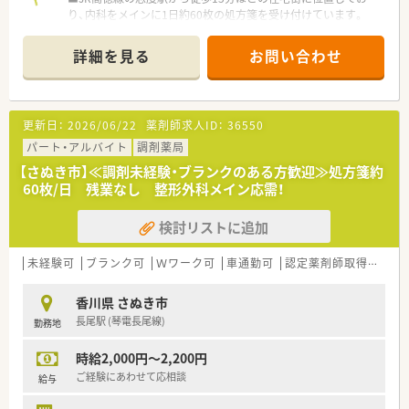
り、内科をメインに1日約60枚の処方箋を受け付けています。
■現在は常勤薬剤師1名とパート1名に加えて応援1名で対応し
ており、少人数のアットホームな体制で運営されています。
詳細を見る
お問い合わせ
■内科の処方箋に加え、個人宅2件から3件程度の在宅業務も行
っており、地域医療に深く貢献できる環境が整っています。
【法人特徴について】
更新日：
2026/06/22
薬剤師求人ID：
36550
■1982年設立の老舗企業であり、香川県高松市を中心に系列グ
ループを合わせて計7店舗の調剤薬局を展開しています。
パート・アルバイト
調剤薬局
■「困ったことがあれば近くのグループ薬局へ」をモットーに掲
【さぬき市】≪調剤未経験・ブランクのある方歓迎≫処方箋約
げ、地域住民の皆様に笑顔を届ける運営を続けています。
60枚/日 残業なし 整形外科メイン応需！
■薬剤師と他職種の職務分掌を明確に定めており、コンプライア
ンス意識が非常に高く、安心して長く働ける法人組織です。
検討リストに追加
【求人情報について】
■正社員として年収550万円から600万円前後の提示が可能であ
未経験可
ブランク可
Ｗワーク可
車通勤可
認定薬剤師取得支援あり
り、ご経験やスキルに応じて最大限の考慮がなされます。
■住宅手当については規定により別途相談が可能となっており、
香川県 さぬき市
遠方から入職を希望される方の生活面も手厚くサポートしま
長尾駅 (琴電長尾線)
勤務地
す。
■認定薬剤師や専門薬剤師の資格取得後は各種手当が支給され
時給2,000円～2,200円
るため、自身のスキルアップが給与に直結する仕組みです。
ご経験にあわせて応相談
給与
【想定される業務内容】