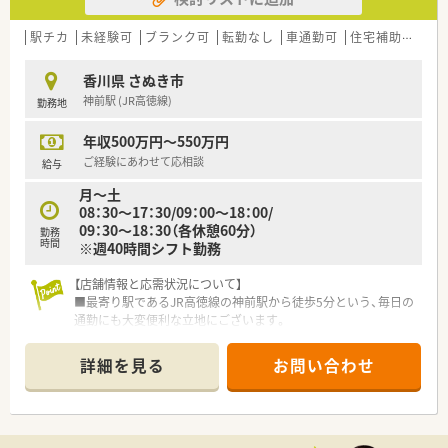
■薬剤師は常勤2名、パート1在籍しています。
駅チカ
未経験可
ブランク可
転勤なし
車通勤可
住宅補助(手当)あり
＜研修制度＞
■新入社員導入研修、現場OJT、集合研修、他店舗研修、
香川県 さぬき市
各種勉強会や社内研究発表会、更にe-Learningシステムまで
神前駅 (JR高徳線)
勤務地
導入しており、
入社後の薬剤師としてのスキルアップを支援致します。
年収500万円～550万円
■自主参加型の勉強会も開催しています！
・月に1回開催される調剤勉強会とは別に、
ご経験にあわせて応相談
給与
「わかばクラブ」という若手社員による自主的な調剤勉強会も
月～土
ございます。
08：30～17：30/09：00～18：00/
・2ヶ月に1回開催される小売勉強会とは別に、
09：30～18：30（各休憩60分）
勤務
「たけのこクラブ」という若手社員によるOTC、サプリメント
時間
※週40時間シフト勤務
の勉強会もございます。
【店舗情報と応需状況について】
＜法人特徴＞
■最寄り駅であるJR高徳線の神前駅から徒歩5分という、毎日の
■株式会社トプコグループ（有限会社辻上薬局・有限会社アイン
通勤にも大変便利な立地にございます。
ス）は、
■主に隣接するクリニックから内科の処方箋を応需しており、1
県下一円の店舗連携を通して香川県下で2番目に多い店舗数の
日の枚数は平均60枚程度です。
運営を行っています。
詳細を見る
お問い合わせ
■現在は正社員2名とパートスタッフ4名が在籍しており、互い
■社員が活き活きと活躍できる職場づくりを目指し、
に協力し合える体制が整っています。
福利厚生などを充実させて環境を整えています。
また、ライフステージに合わせて、多様な働き方も実現できま
【求人情報について】
す。
■これまでのご経験やスキルを十分に考慮し、年収500万円から