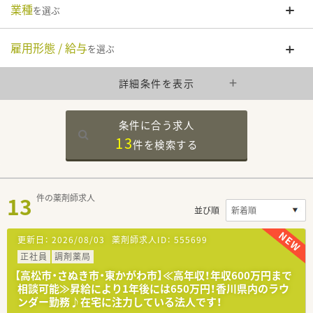
業種
を選ぶ
雇用形態 / 給与
を選ぶ
詳細条件を表示
条件に合う求人
13
件を
検索する
13
件の薬剤師求人
並び順
更新日：
2026/08/03
薬剤師求人ID：
555699
正社員
調剤薬局
【高松市・さぬき市・東かがわ市】≪高年収！年収600万円まで
相談可能≫昇給により1年後には650万円！香川県内のラウ
ンダー勤務♪在宅に注力している法人です！