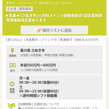
更新日：
2026/06/17
薬剤師求人ID：
320847
■隣接している総合病院からの処方箋をメインに受け付けてお
り1日あたり約40枚を応対しています。
正社員
調剤薬局
■平日は17時半までで土曜日は2時間のみの営業となっており
★急募★【さぬき市】≪内科メイン≫経験者歓迎！認定薬剤師
無理なく勤務を続けられる環境です。
等資格取得支援あります
【法人特徴について】
検討リストに追加
■医療や福祉など幅広い事業を展開して地域に貢献しており業
績も安定している将来性のある法人です。
■施設在宅の件数や栄養ケアサポートの実施件数においても県
週32h以上
未経験可
ブランク可
車通勤可
高給与(600万円以上)
内でトップクラスの実績を誇っています。
■子育て支援の取り組みも徹底しており自治体からはぐくみ支
香川県 さぬき市
援企業として認定されている優良法人です。
志度駅 (JR高徳線)／琴電志度駅 (琴電志度線)
勤務地
【こんな取り組みをしています】
年収550万円～600万円
■訪問薬局支援システムをいち早く導入しており在宅訪問時の
効率的な患者管理の徹底に努めております。
※ご経験や面接等により応相談
給与
■定期的な勉強会の開催や学術大会への参加支援を行い従業員
月～金
のスキルアップに向けた教育をしています。
09：00～18：00（休憩60分）
■託児所の運営や積極的な設備投資を行うなど従業員が快適に
土
働ける労働環境の改善に常に取り組んでいます。
勤務
09：00～13：00（休憩00分）
時間
※週40時間シフト制勤務
【店舗情報と応需状況について】
■JR高徳線の志度駅から徒歩15分ほどの住宅街に位置してお