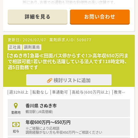
所にあり、お車での通勤も可能な利便性の高い店舗です。
■近隣の内科および循環器科クリニックからの処方箋をメイン
に、1日あたり70枚から80枚程度を応需しています。
詳細を見る
お問い合わせ
■スタッフ体制は薬剤師が常勤2名とパート1名の計3名となっ
ており、適切な人員配置により無理なく業務に励めます。
【募集背景と求める人物像について】
更新日：
2026/07/07
薬剤師求人ID：
509077
■地域医療の更なる充実を目指した増員募集であり、現在は良い
人材がいれば積極的に採用を行いたいという方針です。
正社員
調剤薬局
■年齢層は20代から50代まで幅広く歓迎しており、60代の方で
【さぬき市】急募≪田面バス停からすぐ！≫高年収650万円ま
あっても健康で意欲があれば相談可能な求人です。
で相談可能！若い世代も活躍している法人です！18時定時、
■内科や循環器科の経験がある方はもちろん、地域に密着した薬
週5日勤務です
局で腰を据えて長く働きたい方を心よりお待ちしています。
検討リストに追加
【法人特徴について】
■香川県のさぬき市と東かがわ市に特化して9店舗を展開してお
り、長年にわたり地域の方々に親しまれている法人です。
週32h以上
転勤なし
車通勤可
高給与(600万円以上)
教育制度あり
■代表自身が現役の薬剤師として現場の苦労を理解しているた
め、各店舗が助け合える温かい社風が根付いています。
香川県 さぬき市
■店舗間の距離が非常に近く設定されていることから、急な欠員
鶴羽駅 (JR高徳線)
勤務地
時などにも柔軟に応援し合える体制が整っています。
年収600万円～650万円
【想定される業務内容】
※ご経験により応相談
■内科や循環器科の処方箋に基づいた調剤業務をメインに、迅速
給与
調剤経験がない方も年収450万円～ご相談ください
かつ正確な監査や丁寧な服薬指導を担当していただきます。