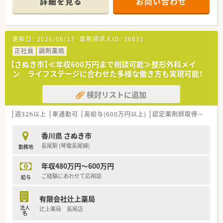
詳細を見る
お問い合わせ
枚程度と、一人ひとりの患者様と丁寧に向き合える環境です。
■現在は薬剤師常勤2名と事務1名の体制で運営されており、協
少しでも気になった方はお問い合わせくださいませ
力し合いながら効率的に業務を進めることが可能となっていま
す。
更新日：
2026/06/17
薬剤師求人ID：
36631
【募集背景と求める人物像について】
正社員
調剤薬局
■地域に根ざした医療提供体制をさらに強化するため、周囲と和
【さぬき市】≪年収600万円まで相談可能≫整形外科メイ
を大切にしながら調和を図れる薬剤師の方を急募しておりま
ン ライフステージに合わせた多様な働き方も実現可能！
す。
■ドラッグストア併設店ならではの多様なニーズに応えるため、
検討リストに追加
苦手なことにも前向きに挑戦する意欲のある方を求めていま
す。
■未経験や新卒の方も受け入れ可能であり、大手グループならで
週32h以上
車通勤可
高給与(600万円以上)
認定薬剤師取得支援あり
はの充実した教育制度のもとで成長したい方を歓迎いたしま
す。
香川県 さぬき市
長尾駅 (琴電長尾線)
勤務地
【勤務実態について】
■月間の公休は9日から11日程度確保されており、年間休日114
年収480万円～600万円
日に加えて有給休暇を積極的に消化できる環境が整っています。
■全社平均の残業時間は月7.5時間と非常に少なく、仕事終わり
ご経験にあわせて応相談
給与
の時間を趣味や家族との団らんに充てることが十分に可能で
す。
有限会社辻上薬局
■希望休については100％通すという考え方が浸透しており、ワ
法人
辻上薬局 長尾店
ークライフバランスを重視したい方には最適な職場といえま
名
す。