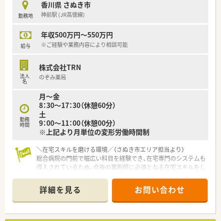
香川県 さぬき市
■店舗の責任者として在庫管理やスタッフのシフト調整などの
神前駅 (JR高徳線)
勤務地
管理業務を行い、円滑な店舗運営を推進いただきます。
年収500万円～550万円
【法人特徴について】
■香川県内を中心に7店舗を展開しており、地域住民に愛される
※ご経験や業務内容により相談可能
給与
薬局づくりをモットーに運営している老舗企業です。
■薬剤師と他職種の業務分担を明確にしており、コンプライアン
株式会社TRN
スを遵守した健全な経営体制を構築しています。
法人
のぞみ薬局
■最新の設備投資を積極的に行い、無菌調剤室を完備した店舗を
名
持つなど高度な薬学管理にも対応しています。
月～金
8：30～17：30（休憩60分）
土
勤務
9：00～11：00（休憩00分）
時間
※上記より月単位の変形労働時間制
＼在宅スキルを磨ける環境／（さぬき市エリア担当より）
総合病院の門前で幅広い科目を経験でき、在宅専門のシステムも
導入されているため、今後の薬剤師に必須となる在宅スキルをし
っかりと身につけることができます。
＊------------------------------------------＊
詳細を見る
お問い合わせ
【店舗情報と応需状況について】
■香川県さぬき市に位置し最寄り駅から車で5分ほどの好立地に
ある総合科目を応需する調剤薬局です。