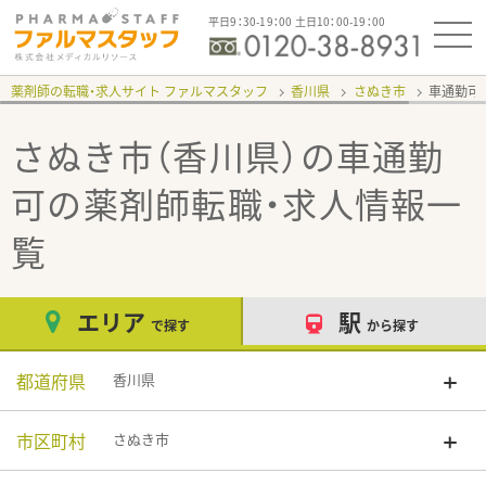
平日9：30-19：00 土日10：00-19：00
薬剤師の転職・求人サイト ファルマスタッフ
香川県
さぬき市
車通勤可
さぬき市（香川県）の車通勤
可
の薬剤師転職・求人情報一
覧
エリア
駅
で探す
から探す
都道府県
香川県
市区町村
さぬき市