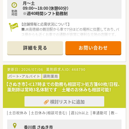
月～土
■電子薬歴システムを導入しているため、過去の服用履歴をスム
09:00～18:00（休憩60分）
ーズに確認しながら適切な薬学的管理を行うことが可能です。
勤務
※週40時間シフト勤務制
■地域のかかりつけ薬局として患者様との対話を重視し、お薬に
時間
関することだけでなく健康全般の相談にも対応します。
【店舗情報と応需状況について】
■JR高徳線の鶴羽駅から車で7分ほどの場所に位置しており、バ
ス停からも近くお車での通勤が非常に便利な立地の店舗です。
■内科とリハビリテーション科をメインに応需しており、処方箋
は外来が1日35枚で在宅業務が20枚から25枚程度です。
詳細を見る
お問い合わせ
■常勤薬剤師が3名とパート薬剤師1名が在籍しており、複数の
薬剤師が協力し合って日々の調剤業務を分担しています。
【法人特徴について】
更新日：
2026/07/06
薬剤師求人ID：
468790
■香川県東部エリアを中心に計7店舗を展開しており、ドミナン
ト方式による効率的な店舗運営と連携体制を構築しています。
パート・アルバイト
調剤薬局
■店舗間の応援体制が非常にスムーズであるため、急な欠員や休
【さぬき市】≪17時までの勤務も相談可≫処方箋60枚/日程、
暇取得時もお互いにフォローし合える安心の環境です。
薬剤師は常時3名体制です 土曜のお休みも相談可能！
■経済産業省の「おもてなし規格認証」にて紅認証を取得してお
り、接遇やサービスの品質向上に全社で取り組んでいます。
検討リストに追加
【求人情報について】
■年収は最大で650万円まで相談が可能となっており、これまで
土日祝休み
土日休み(相談可含む)
週32h以上
車通勤可
教育制度あり
の経験やスキルを正当に評価して給与に反映しています。
■週休2日のシフト制で年間を通じて無理なく働ける環境が整っ
香川県 さぬき市
ており、週40時間の勤務でプライベートも充実します。