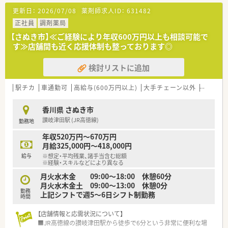
＜設備について＞
更新日：
2026/07/08
薬剤師求人ID：
631482
■薬歴はカケハシのMusubiを導入されており、
電子化による業務効率化を図られています。
正社員
調剤薬局
■その他、店舗によって必要な機材を導入しており、
【さぬき市】≪ご経験により年収600万円以上も相談可能で
薬剤師の皆さまの業務効率化に努めています。
す≫店舗間も近く応援体制も整っております◎
＜業務内容＞
検討リストに追加
■高松市・さぬき市・東かがわ市に展開している店舗を
回って頂けるラウンダー勤務を募集しています。
各店舗から感謝される助っ人です！
駅チカ
車通勤可
高給与(600万円以上)
大手チェーン以外
~18時
■勤務時間等は勤務店舗によって変動がございます。
■年収650万円まで相談可能な高年収求人です！
香川県 さぬき市
讃岐津田駅 (JR高徳線)
勤務地
＜研修制度＞
■メーカー研修会や、現場でのOJTがございます。
年収520万円～670万円
月給325,000円～418,000円
＜こんな方にもオススメ＞
給与
※想定・平均残業、諸手当含む総額
■在宅に積極的に携わりたい方
※経験・スキルなどにより異なる
■複数店舗で経験を積みたい方
月火水木金 09:00～18:00 休憩60分
等々…
月火水木金土 09:00～13:00 休憩0分
勤務
上記シフトで週5～6日シフト制勤務
少しでも気になった方はお問い合わせくださいませ！
時間
【店舗情報と応需状況について】
■JR高徳線の讃岐津田駅から徒歩で6分という非常に便利な場