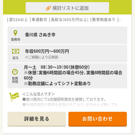
検討リストに追加
週32h以上
車通勤可
高給与(600万円以上)
教育制度あり
シフト制
香川県 さぬき市
勤務地
年収600万円～600万円
※ご経験により応相談
給与
月～土 08：30～19：00（休憩60分）
※休憩：実働6時間超の場合45分、実働8時間超の場合
60分
勤務
時間
※勤務店舗によってシフト変動あり
＜こんな法人です＞
■香川県内にて6店舗調剤薬局を展開しております。
■地域密着型の薬局を目指されており、処方せんが無くても
患者様が気軽に相談できる薬局を目指しています。
■平均年齢も若く、活発に意見を出しやすい環境です。
詳細を見る
お問い合わせ
■近隣にも店舗があるため、応援体制も充実しています。
■若い世代も活躍しています。