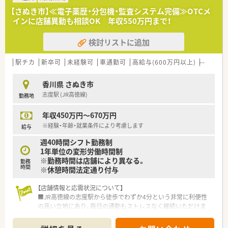
■処方箋は1日40枚程度です。
【さぬき市】≪電子薬歴・分包機・監査システム完備≫OTCメ
■薬剤師は常勤2名・パート1名体制です。
インに店舗異動も相談OK 年収550万円まで！
＜研修制度＞
検討リストに追加
■入職後まずは数週間のローテーションで全店舗での研修がご
ざいます。
各店舗にて様々な手技が存在し、先輩薬剤師から現場で学ぶ事
駅チカ
新卒可
未経験可
車通勤可
高給与(600万円以上)
寮・借上
が出来ます。
■その他にもマナー研修や、e-ラーニング・学会発表の補助もご
香川県 さぬき市
ざいます。
志度駅 (JR高徳線)
勤務地
学びたい姿勢をしっかりフォローしてくれる環境です。
年収450万円～670万円
＜法人特徴＞
■1982年設立の香川県内の老舗調剤薬局です。
※経験・年齢・就業条件により考慮します
給与
■薬剤師とその他職種の業務内容を明確にしており、
週40時間シフト勤務制
コンプライアンス意識の高い企業です。
1年単位の変形労働時間制
■設備投資も積極的に行っています。
※勤務時間は店舗により異なる。
勤務
■高松市を中心に店舗を展開されている為、店舗移動となった際
時間
※休憩時間法定通り付与
も通勤しやすい環境です。
■専門薬剤師や認定薬剤師取得後は各種手当が支給されます。
【店舗情報と応需状況について】
■JR高徳線の志度駅から徒歩でわずか4分という非常に利便性
＜こんな方にもオススメ＞
の高い立地にあり、毎日の通勤もストレスなく継続いただけま
■ライフスタイルに合わせてシフト相談したい方
す。
■応援体制整った環境で働きたい方
■整形外科をメインに応需しており、処方箋枚数は1日あたり21
等々…