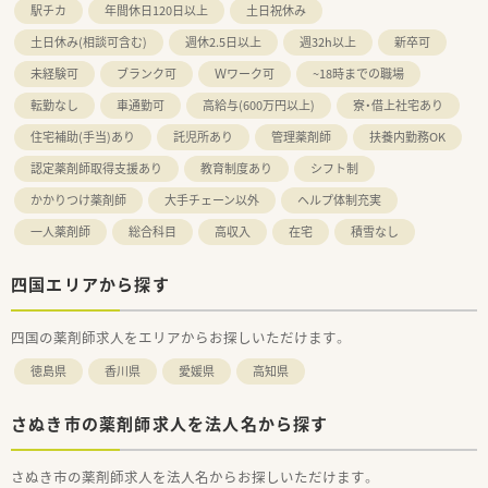
駅チカ
年間休日120日以上
土日祝休み
■福利厚生として、永年勤続表彰として、
15年及び30年勤務者を対象として表彰しています。
土日休み(相談可含む)
週休2.5日以上
週32h以上
新卒可
生命保険の加入・退職金制度（3年以上）もあり充実していま
未経験可
す。
ブランク可
Ｗワーク可
~18時までの職場
■退職金積み立て費用は会社負担になります。
転勤なし
車通勤可
高給与(600万円以上)
寮・借上社宅あり
■お休みは日・祝＋平日4日/月の週休2日制となっております。
■互助会制度も有り、結婚祝い金や出産祝い金制度を運用されて
住宅補助(手当)あり
託児所あり
管理薬剤師
扶養内勤務OK
います。
認定薬剤師取得支援あり
教育制度あり
シフト制
■3年以上在籍されている薬剤師は全員認定薬剤師を取得してい
ます。
かかりつけ薬剤師
大手チェーン以外
ヘルプ体制充実
■ほぼ全ての店舗で地域支援体制加算を算定されています。
■現在、従業員の満足度を上げるため有給休暇取得推進や残業を
一人薬剤師
総合科目
高収入
在宅
積雪なし
抑える等
「働き方改革」を法人で取り組んでいます。
四国エリアから探す
＜こんな方にもオススメ＞
■地場チェーン薬局にて、福利厚生や研修制度も充実している先
四国の薬剤師求人をエリアからお探しいただけます。
で勤務したい方
■在宅等に積極的に携われる環境で働きたい方
徳島県
香川県
愛媛県
高知県
等々…
さぬき市の薬剤師求人を法人名から探す
少しでも気になった方はお問い合わせくださいませ
さぬき市の薬剤師求人を法人名からお探しいただけます。