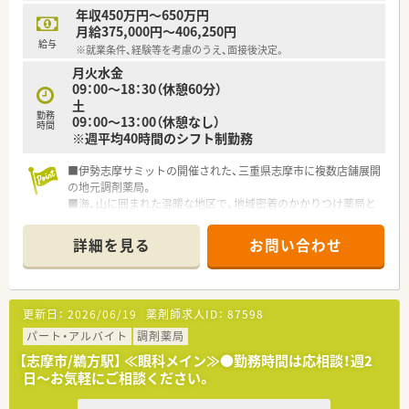
年収450万円～650万円
月給375,000円～406,250円
給与
※就業条件、経験等を考慮のうえ、面接後決定。
月火水金
09：00～18：30（休憩60分）
土
勤務
09：00～13：00（休憩なし）
時間
※週平均40時間のシフト制勤務
■伊勢志摩サミットの開催された、三重県志摩市に複数店舗展開
の地元調剤薬局。
■海、山に囲まれた温暖な地区で、地域密着のかかりつけ薬局と
して運営されています。
■アットホームな地域密着店です。
詳細を見る
お問い合わせ
■木日祝+土曜午後のうれしい週休2.5日、18：30までの店舗で
す。プライベートの時間も大切にできます。
■同じビルの内科クリニックより処方箋を受けています。
■ご経験により高年収～650万円！地域手当月8万円ほか、福利厚
更新日：
2026/06/19
薬剤師求人ID：
87598
生が充実しています。
■薬剤師は3名、事務は3.5名在籍しています。
パート・アルバイト
調剤薬局
■施設在宅にも取り組んでいます。
【志摩市/鵜方駅】 ≪眼科メイン≫●勤務時間は応相談！週2
■車の運転が可能な方を募集しています。
日～お気軽にご相談ください。