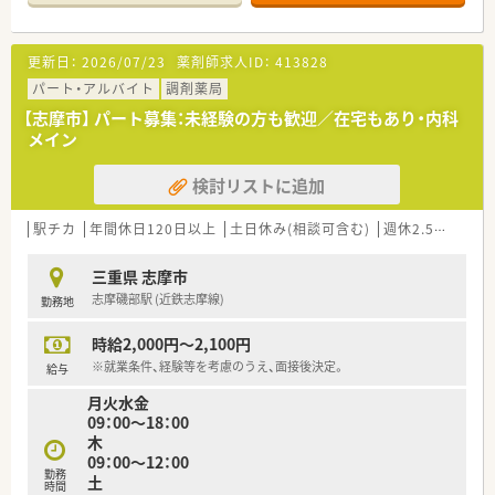
更新日：
2026/07/23
薬剤師求人ID：
413828
パート・アルバイト
調剤薬局
【志摩市】 パート募集：未経験の方も歓迎／在宅もあり・内科
メイン
検討リストに追加
駅チカ
年間休日120日以上
土日休み(相談可含む)
週休2.5日以上
三重県 志摩市
志摩磯部駅 (近鉄志摩線)
勤務地
時給2,000円～2,100円
※就業条件、経験等を考慮のうえ、面接後決定。
給与
月火水金
09：00～18：00
木
09：00～12：00
勤務
土
時間