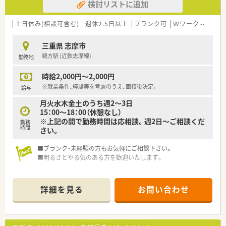
検討リストに追加
土日休み(相談可含む)
週休2.5日以上
ブランク可
Ｗワーク可
残業
三重県 志摩市
鵜方駅 (近鉄志摩線)
勤務地
時給2,000円～2,000円
※就業条件、経験等を考慮のうえ、面接後決定。
給与
月火水木金土のうち週2～3日
15：00～18：00（休憩なし）
※上記の間で勤務時間は応相談。週2日～ご相談くだ
勤務
時間
さい。
■ブランク・未経験の方もお気軽にご相談下さい。
■明るさとやる気のある方を歓迎いたします。
詳細を見る
お問い合わせ