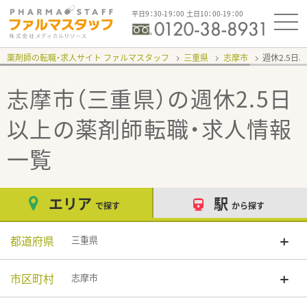
平日9：30-19：00 土日10：00-19：00
薬剤師の転職・求人サイト ファルマスタッフ
三重県
志摩市
週休2.5日
志摩市（三重県）の週休2.5日
以上
の薬剤師転職・求人情報
一覧
エリア
駅
で探す
から探す
都道府県
三重県
市区町村
志摩市