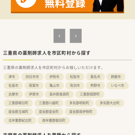
準がございます。子育て世代の方も活躍できる環境がございま
す。
＜こんな方にオススメ！＞
★ライフワークバランス重視の方！
★地域密着の薬局で働きたい方！
三重県の薬剤師求人を市区町村から探す
三重県の薬剤師求人を市区町村からお探しいただけます。
津市
四日市市
伊勢市
松阪市
桑名市
鈴鹿市
名張市
尾鷲市
亀山市
鳥羽市
熊野市
いなべ市
志摩市
伊賀市
員弁郡東員町
三重郡菰野町
三重郡朝日町
三重郡川越町
多気郡明和町
多気郡大台町
度会郡玉城町
度会郡度会町
度会郡南伊勢町
北牟婁郡紀北町
南牟婁郡御浜町
志摩市の薬剤師求人を業種から探す