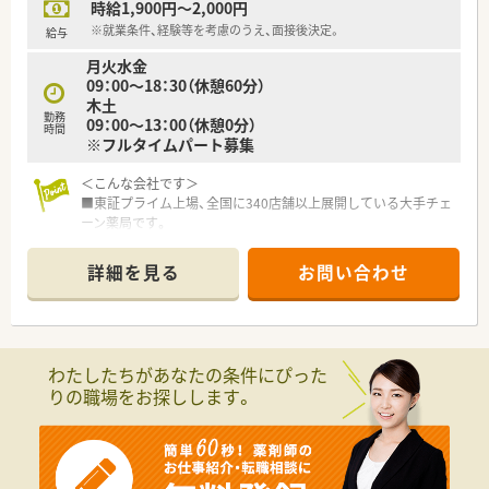
時給1,900円～2,000円
※就業条件、経験等を考慮のうえ、面接後決定。
給与
月火水金
09：00～18：30（休憩60分）
木土
勤務
09：00～13：00（休憩0分）
時間
※フルタイムパート募集
＜こんな会社です＞
■東証プライム上場、全国に340店舗以上展開している大手チェ
ーン薬局です。
■大学病院門前･ドラッグストア併設店･コンビニ併設店など、
様々な形態の薬局を全国に展開しております。
詳細を見る
お問い合わせ
■年間休日120日以上!福利厚生も充実しているので、安心して
働けます。
■ほぼ全店で「座り投薬」のためでしっかりと患者様に向き合っ
て服薬指導ができます。
わたしたちがあなたの条件にぴった
＜長く働くことができる環境です！＞
りの職場をお探しします。
■特徴のひとつとして、近隣に複数店舗を展開していることが挙
げられます。
近隣店舗で相互扶助関係を保つことで、急なお休みや薬剤の管
理、情報の共有などをスムーズに行うことができています。
■育休・育短の取得実績は100%！復帰率も96%と非常に高い水