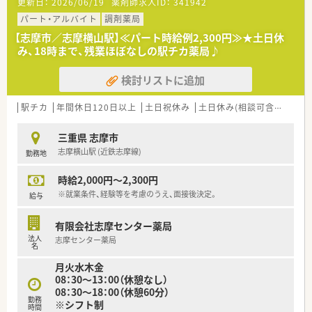
更新日：
2026/06/19
薬剤師求人ID：
341942
パート・アルバイト
調剤薬局
【志摩市／志摩横山駅】≪パート時給例2,300円≫★土日休
み、18時まで、残業ほぼなしの駅チカ薬局♪
検討リストに追加
駅チカ
年間休日120日以上
土日祝休み
土日休み(相談可含む)
週休
三重県 志摩市
志摩横山駅 (近鉄志摩線)
勤務地
時給2,000円～2,300円
※就業条件、経験等を考慮のうえ、面接後決定。
給与
有限会社志摩センター薬局
法人
志摩センター薬局
名
月火水木金
08：30～13：00（休憩なし）
08：30～18：00（休憩60分）
勤務
※シフト制
時間