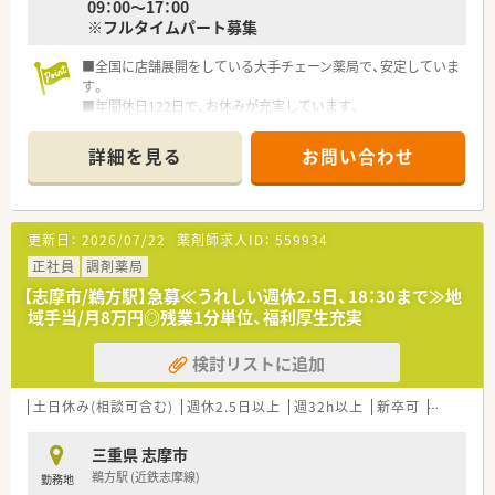
09：00～17：00
※フルタイムパート募集
■全国に店舗展開をしている大手チェーン薬局で、安定していま
す。
■年間休日122日で、お休みが充実しています。
■質の高い業務を目指し、教育研修制度が整っています。
詳細を見る
お問い合わせ
更新日：
2026/07/22
薬剤師求人ID：
559934
正社員
調剤薬局
【志摩市/鵜方駅】急募≪うれしい週休2.5日、18：30まで≫地
域手当/月8万円◎残業1分単位、福利厚生充実
検討リストに追加
土日休み(相談可含む)
週休2.5日以上
週32h以上
新卒可
未経験可
三重県 志摩市
鵜方駅 (近鉄志摩線)
勤務地