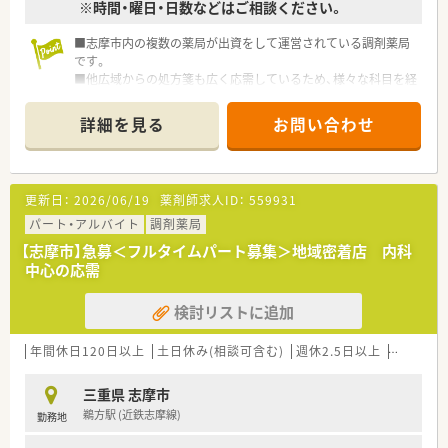
※時間・曜日・日数などはご相談ください。
■志摩市内の複数の薬局が出資をして運営されている調剤薬局
です。
■他広域からの処方箋も広く応需しているため、様々な科目を経
験できます。
■残業はほとんどなくプライベートも充実をさせることができ
詳細を見る
お問い合わせ
ます。
■時給例2,300円♪時間・曜日等ご相談ください。
更新日：
2026/06/19
薬剤師求人ID：
559931
パート・アルバイト
調剤薬局
【志摩市】急募＜フルタイムパート募集＞地域密着店 内科
中心の応需
検討リストに追加
年間休日120日以上
土日休み(相談可含む)
週休2.5日以上
週32h以
三重県 志摩市
鵜方駅 (近鉄志摩線)
勤務地