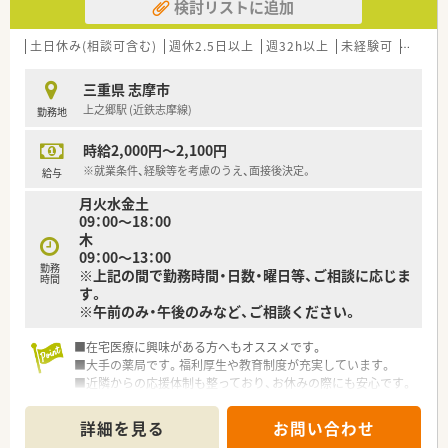
検討リストに追加
土日休み(相談可含む)
週休2.5日以上
週32h以上
未経験可
ブラン
三重県 志摩市
上之郷駅 (近鉄志摩線)
勤務地
時給2,000円～2,100円
※就業条件、経験等を考慮のうえ、面接後決定。
給与
月火水金土
09：00～18：00
木
09：00～13：00
勤務
※上記の間で勤務時間・日数・曜日等、ご相談に応じま
時間
す。
※午前のみ・午後のみなど、ご相談ください。
■在宅医療に興味がある方へもオススメです。
■大手の薬局です。福利厚生や教育制度が充実しています。
■近隣からの応援体制も整っており、お休みの際にも安心です。
詳細を見る
お問い合わせ