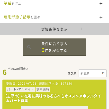
業種
を選ぶ
雇用形態 / 給与
を選ぶ
詳細条件を表示
条件に合う求人
6
件を
検索する
6
件の薬剤師求人
並び順
更新日：
2026/07/23
薬剤師求人ID：
397350
パート・アルバイト
調剤薬局
【志摩市】 ≪在宅に興味のある方へもオススメ≫●フルタイ
ムパート募集