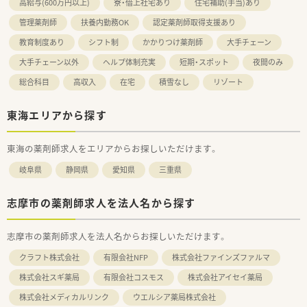
高給与(600万円以上)
寮・借上社宅あり
住宅補助(手当)あり
管理薬剤師
扶養内勤務OK
認定薬剤師取得支援あり
教育制度あり
シフト制
かかりつけ薬剤師
大手チェーン
大手チェーン以外
ヘルプ体制充実
短期・スポット
夜間のみ
総合科目
高収入
在宅
積雪なし
リゾート
東海エリアから探す
東海の薬剤師求人をエリアからお探しいただけます。
岐阜県
静岡県
愛知県
三重県
志摩市の薬剤師求人を法人名から探す
志摩市の薬剤師求人を法人名からお探しいただけます。
クラフト株式会社
有限会社NFP
株式会社ファインズファルマ
株式会社スギ薬局
有限会社コスモス
株式会社アイセイ薬局
株式会社メディカルリンク
ウエルシア薬局株式会社