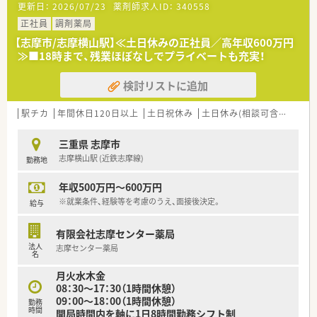
更新日：
2026/07/23
薬剤師求人ID：
340558
■三重県の松阪市、伊勢市、志摩市といった南勢部に特化して3
店舗を展開する地域密着型の調剤薬局です。
正社員
調剤薬局
■全店舗が眼科クリニックの門前薬局という特徴があり、マンツ
【志摩市/志摩横山駅】≪土日休みの正社員／高年収600万円
ーマン型の店舗形態で丁寧な対応を重視しています。
≫■18時まで、残業ほぼなしでプライベートも充実！
■若くして志摩市に1店舗目を開局した代表が率いており、地元
に愛される店舗作りを目標としております。
検討リストに追加
【勤務実態について】
■休みが木曜日・日曜日・祝日で固定された完全週休2日制のた
駅チカ
年間休日120日以上
土日祝休み
土日休み(相談可含む)
週3
め、プライベートの予定が立てやすいです。
■残業は月平均10時間程度と少なく、高年収でありながらワー
三重県 志摩市
クライフバランスを保てる環境でございます。
志摩横山駅 (近鉄志摩線)
勤務地
■夏季休暇や年末年始休暇も取得可能であるため、長期の休暇で
リフレッシュする時間も確保できます。
年収500万円～600万円
【職場環境と雰囲気】
※就業条件、経験等を考慮のうえ、面接後決定。
給与
■眼科メインの応需科目のため、調剤経験の浅い方から高齢の方
まで幅広く受け入れ可能なアットホームな雰囲気です。
有限会社志摩センター薬局
■週に一度各店舗で勉強会を実施しており、会社全体で薬剤師と
法人
志摩センター薬局
しての知識・レベルアップを図る文化がございます。
名
■20代から30代の若手スタッフが中心となって活躍しており、
月火水木金
活気がありチームワークを重視する社風です。
08：30～17：30（1時間休憩）
09：00～18：00（1時間休憩）
勤務
時間
開局時間内を軸に1日8時間勤務シフト制