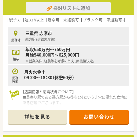
検討リストに追加
駅チカ
週32h以上
新卒可
未経験可
ブランク可
車通勤可
高給与
三重県 志摩市
鵜方駅 (近鉄志摩線)
勤務地
年収650万円～750万円
月給540,000円～625,000円
給与
※就業条件、経験等を考慮のうえ、面接後決定。
月火水金土
09：00～18：30（休憩60分）
勤務
時間
【店舗情報と応需状況について】
■最寄り駅である鵜方駅から徒歩1分という非常に優れた立地に
ある店舗でございます。
■応需科目は眼科メインで、1日あたり平均60枚の処方箋を宮村
眼科クリニックより応需している状況です。
詳細を見る
お問い合わせ
■薬剤師は常時2名体制で事務員の方も在籍しており、ゆとりを
持って業務に取り組める環境です。
【法人特徴について】