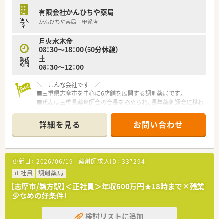
有限会社かんひちや薬局
法人
かんひちや薬局 甲賀店
名
月火水木金
08：30～18：00（60分休憩）
土
勤務
時間
08：30〜12：00
＼ こんな会社です ／
■三重県志摩市を中心に6店舗を展開する調剤薬局です。
■代表は三重県薬剤師会の会長を務められ、長年薬剤師会に携わ
っていらっしゃる方です。
■代表は今なお、調剤室に入り現場にて勤務をされております。
詳細を見る
お問い合わせ
■ご家族で経営されており、どの店舗もアットホームな雰囲気で
す。
■将来的に管理薬剤師をお任せできる方、今後を担っていただけ
るを募集！
更新日：
2026/06/19
薬剤師求人ID：
337294
＼ 働く魅力について ／
正社員
調剤薬局
■平日18時までの好条件！
【志摩市/鵜方駅】＜正社員＞年収600万円★18時まで×残業
■残業は基本的に少なく、プライベートも充実をさせることがで
少なめの好条件！
きます。
■条件次第では土日休みの勤務も相談が可能です。
検討リストに追加