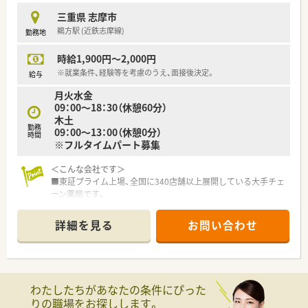
三重県 志摩市
鵜方駅 (近鉄志摩線)
勤務地
時給1,900円～2,000円
※就業条件、経験等を考慮のうえ、面接後決定。
給与
月火水金
09：00～18：30（休憩60分）
木土
勤務
09：00～13：00（休憩0分）
時間
※フルタイムパート募集
＜こんな会社です＞
■東証プライム上場、全国に340店舗以上展開している大手チェ
ーン薬局です。
■大学病院門前･ドラッグストア併設店･コンビニ併設店など、
様々な形態の薬局を全国に展開しております。
詳細を見る
お問い合わせ
■年間休日120日以上!福利厚生も充実しているので、安心して
働けます。
■ほぼ全店で「座り投薬」のためでしっかりと患者様に向き合っ
て服薬指導ができます。
わたしたちがあなたの条件にぴった
＜長く働くことができる環境です！＞
りの職場をお探しします。
■特徴のひとつとして、近隣に複数店舗を展開していることが挙