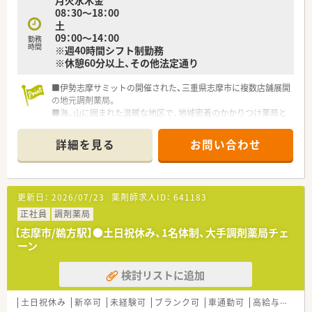
月火水木金
08：30～18：00
土
09：00～14：00
勤務
時間
※週40時間シフト制勤務
※休憩60分以上、その他法定通り
■伊勢志摩サミットの開催された、三重県志摩市に複数店舗展開
の地元調剤薬局。
■海、山に囲まれた温暖な地区で、地域密着のかかりつけ薬局と
して運営されています。
■アットホームな地域密着店です。
詳細を見る
お問い合わせ
■18時までの店舗で、早めの帰宅が叶います。
■主に市立診療所の処方箋を応需しながら、面で地域の医療機関
より処方箋を受けています。
■ご経験により高年収～650万円！地域手当月8万円ほか、福利厚
更新日：
2026/07/23
薬剤師求人ID：
641183
生が充実しています。
■施設在宅にも取り組んでいます。
正社員
調剤薬局
■車の運転が可能な方を募集しています。
【志摩市/鵜方駅】●土日祝休み、1名体制、大手調剤薬局チェ
■介護事業指定にて介護用品レンタル業、市販薬・生活用品販売
ーン
など地域の健康を守る役割を担っています。
検討リストに追加
土日祝休み
新卒可
未経験可
ブランク可
車通勤可
高給与(600万円以上)