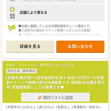
店舗により異なる
勤務
時間
■全国に展開している大手調剤薬局チェーン薬局です。
■三重県内の薬局をラウンド勤務いただける方の募集！
■ご経験により高年収700～800万円の高年収でおむかえいたし
ます。
■県外からお越しの方には社宅適用がございます。
詳細を見る
お問い合わせ
■大手ならではの福利厚生あり！年間休日122日で、お休みが充
実しています。
■研修・教育に注力しており、勉強会の他、中途薬剤師向けの教
育研修制度、OJTのカリキュラム等が整っています。
更新日：
2026/07/23
薬剤師求人ID：
625298
契約社員
調剤薬局
【志摩市/鵜方駅】≪高年収契約社員≫ 年収730万円◎大手調
剤チェーンで破格の給与待遇募集です！積極的な応募を受付
中！管理薬剤師としての募集です●
検討リストに追加
年間休日120日以上
週32h以上
転勤なし
車通勤可
高給与(600万円以上)