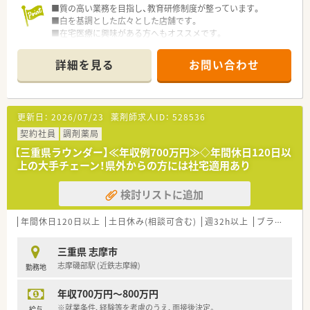
■質の高い業務を目指し、教育研修制度が整っています。
です。
■白を基調とした広々とした店舗です。
がん診療連携拠点病院等との密な連携を行いつつ、より高度な薬
■在宅医療に興味がある方へもオススメです。
学管理や、
高い専門性が求められる特殊な調剤に対応できる専門医療機関
■この求人は大手薬局求人特集に掲載中です■
連携薬局も取得しています。
詳細を見る
お問い合わせ
本社から業界動向などの情報が常に発信されており、患者様や医
療機関と信頼関係を築きやすい体制があるのも認定薬局が増え
ている理由の1つです。
更新日：
2026/07/23
薬剤師求人ID：
528536
★安心して働ける環境と福利厚生制度
契約社員
調剤薬局
年間休日が「126日相当時間」と業界トップクラスのさくら薬局
では産休・育休の希望取得率も100％！長く働き続けるための環
【三重県ラウンダー】≪年収例700万円≫◇年間休日120日以
境づくりを考え、ライフステージに応じた福利厚生をご用意して
上の大手チェーン！県外からの方には社宅適用あり
います。
また、患者さまへの想いをカタチにする「リトルチャレンジ制
検討リストに追加
度」では「現場主義」を念頭に、
地域・店舗ごとに異なる患者さまのニーズやスタッフの思いを実
年間休日120日以上
土日休み(相談可含む)
週32h以上
ブランク可
現する取り組みも行っています。
入社後もひとりひとりの薬剤師像に近しい多彩なキャリアステ
ップをご用意しております。
三重県 志摩市
こうした働きやすい環境づくりに力を入れている『さくら薬局グ
志摩磯部駅 (近鉄志摩線)
勤務地
ループ』でご活躍されてみませんか？
年収700万円～800万円
※就業条件、経験等を考慮のうえ、面接後決定。
給与