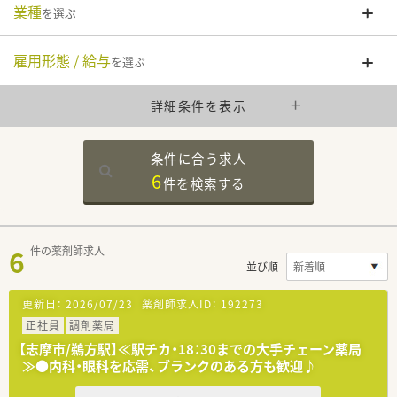
業種
を選ぶ
雇用形態 / 給与
を選ぶ
詳細条件を表示
条件に合う求人
6
件を
検索する
6
件の薬剤師求人
並び順
更新日：
2026/07/23
薬剤師求人ID：
192273
正社員
調剤薬局
【志摩市/鵜方駅】≪駅チカ・18：30までの大手チェーン薬局
≫●内科・眼科を応需、ブランクのある方も歓迎♪