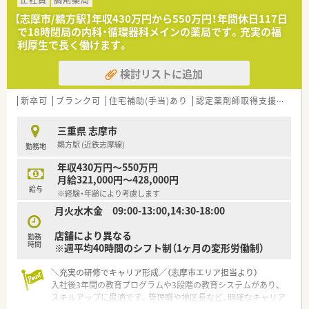
正社員
調剤薬局
い地域（北海道・沖縄県は特に高く設定されてます）を希望する事
【志摩市/鵜方駅】年収430万円から550万円！年間休日117日
も可能です。
で18時閉局の内科・循環器科メインの薬局です。充実の福
利厚生で長く働けます。
★現場主義の社風です！
患者さま一人ひとりとしっかり向きあって服薬指導をしたいと
検討リストに追加
いう現場の想いと立ち仕事が多い薬剤師の身体の負担を減らし
たいという会社の想いから「座りカウンター」を積極的に導入し
ています。
新卒可
ブランク可
住宅補助(手当)あり
認定薬剤師取得支援あり
最新の監査システムを導入しており、薬剤師の皆さんが安心して
調剤が出来る環境が整っています。
三重県 志摩市
DI委員会への参加によって、現場の意見を反映させたジェネリッ
鵜方駅 (近鉄志摩線)
勤務地
クの選定等に関わる事ができます。
年収430万円～550万円
★薬剤師として成長出来る環境があります！
月給321,000円～428,000円
約26年前から在宅・施設業務に取り組んで来た経験･実績を活か
給与
※経験・年齢により考慮します
し医療機関との連携を深めてます。
月火水木金 09:00-13:00,14:30-18:00
「機能性のあるアロマ」や「医療用サプリメント」を活用した予防
医療にも携わる事が可能です。
店舗により異なる
より高度な知識を学びたい方という方には、大学病院の敷地内へ
勤務
時間
※週平均40時間のシフト制（1ヶ月の変形労働制）
も薬局を出店しており、病院と連携し病院研修を実施しており
「外来がん治療認定薬剤師」をはじめとする資格・専門性を身に
つける事が出来る様にサポートしてくれます。
＼充実の研修でキャリア形成／（志摩市エリア担当より）
キャリアアップについても個人の志向に合わせた「マネジメント
入社後3年間の教育プログラムや3段階の教育システムがあり、
キャリア（エリア長⇒SV⇒支店長⇒支社長）」と「スペシャリスト
スキルアップに最適です。管理職や地区長など、明確なキャリア