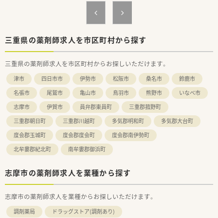
【こんな方が活躍中】
■子育てと仕事の両立を図りながら、時短勤務制度を活用して無
理なくキャリアを継続している方が多くいます。
■充実した研修制度を利用して自己研鑽に励み、将来の管理職を
目指してスキルアップに取り組んでいる方々です。
三重県の薬剤師求人を市区町村から探す
■幅広い年代の薬剤師が在籍しており、それぞれの経験や知識を
共有しながらチーム医療に貢献して活躍中です。
三重県の薬剤師求人を市区町村からお探しいただけます。
津市
四日市市
伊勢市
松阪市
桑名市
鈴鹿市
名張市
尾鷲市
亀山市
鳥羽市
熊野市
いなべ市
志摩市
伊賀市
員弁郡東員町
三重郡菰野町
三重郡朝日町
三重郡川越町
多気郡明和町
多気郡大台町
度会郡玉城町
度会郡度会町
度会郡南伊勢町
北牟婁郡紀北町
南牟婁郡御浜町
志摩市の薬剤師求人を業種から探す
志摩市の薬剤師求人を業種からお探しいただけます。
調剤薬局
ドラッグストア(調剤あり)