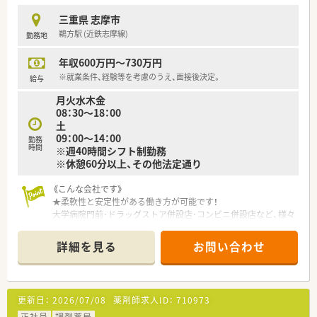
三重県 志摩市
鵜方駅 (近鉄志摩線)
勤務地
年収600万円～730万円
※就業条件、経験等を考慮のうえ、面接後決定。
給与
月火水木金
08：30～18：00
土
09：00～14：00
勤務
時間
※週40時間シフト制勤務
※休憩60分以上、その他法定通り
《こんな会社です》
★柔軟性と安定性がある働き方が可能です！
大学病院門前･ドラッグストア併設店･コンビニ併設店など、様々
な形態の薬局を全国に350店舗を展開するプライム市場上場企
業です。
詳細を見る
お問い合わせ
「調剤業界」で初めて「M&A」をスタートした会社なので非常に
「M&A」を得意としている会社です。
「自宅通勤」「狭域エリア」「広域エリア」「全国コース」とライフス
タイルに合わせて4つの勤務コースから選択する事が出来ます
更新日：
2026/07/08
薬剤師求人ID：
710973
（コースにより給与額に差があり）。
地域毎（店舗毎）に手当が支給されるので稼ぎたい方は、手当が厚