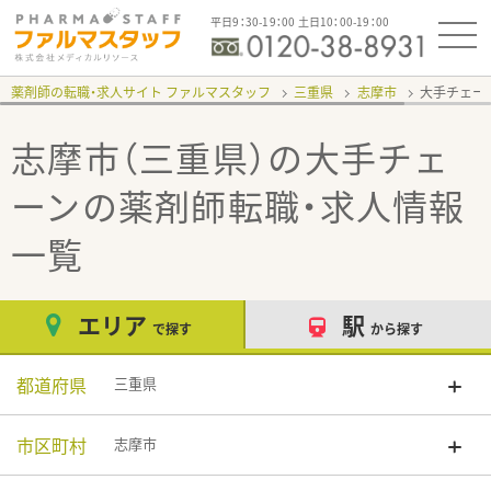
平日9：30-19：00 土日10：00-19：00
薬剤師の転職・求人サイト ファルマスタッフ
三重県
志摩市
大手チェー
志摩市（三重県）の大手チェ
ーン
の薬剤師転職・求人情報
一覧
エリア
駅
で探す
から探す
都道府県
三重県
市区町村
志摩市