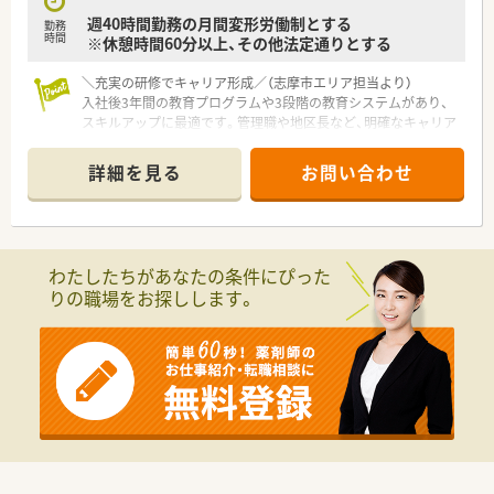
週40時間勤務の月間変形労働制とする
勤務
時間
※休憩時間60分以上、その他法定通りとする
＼充実の研修でキャリア形成／（志摩市エリア担当より）
入社後3年間の教育プログラムや3段階の教育システムがあり、
スキルアップに最適です。管理職や地区長など、明確なキャリア
パスが用意されており成長を実感できます。
詳細を見る
お問い合わせ
【店舗情報と応需状況について】
■最寄り駅である鵜方駅から徒歩8分の好立地にあり、通勤の負
担が少なく快適に通える環境が整っています。
■近隣医療機関からの面処方箋を応需しており、一人あたりの処
方箋枚数が平均18枚と落ち着いた環境です。
わたしたちがあなたの条件にぴった
■平日のみ18時までの開局となっており、夜遅くまでの勤務が
りの職場をお探しします。
ないため心身ともにゆとりを持って働けます。
【求人情報について】
■地域職を選択した場合は転居を伴う転勤がないため、住み慣れ
た地域で腰を据えて長く働くことが可能です。
■残業代は1分単位で支給され、PCによる徹底した勤怠管理によ
りサービス残業が発生しない仕組みがあります。
■年間休日は113日が確保されており、有給休暇の消化率も高い
ためプライベートの時間をしっかりと保てます。