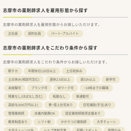
志摩市の薬剤師求人を雇用形態から探す
志摩市の薬剤師求人を雇用形態からお探しいただけます。
正社員
契約社員
パート・アルバイト
志摩市の薬剤師求人をこだわり条件から探す
志摩市の薬剤師求人をこだわり条件からお探しいただけます。
駅チカ
年間休日120日以上
土日祝休み
土日休み(相談可含む)
週休2.5日以上
週32h以上
新卒可
未経験可
ブランク可
Ｗワーク可
~18時までの職場
残業なし(ほぼなし含む)
転勤なし
車通勤可
高給与(600万円以上)
寮・借上社宅あり
住宅補助(手当)あり
管理薬剤師
扶養内勤務OK
認定薬剤師取得支援あり
教育制度あり
シフト制
かかりつけ薬剤師
大手チェーン
大手チェーン以外
ヘルプ体制充実
短期・スポット
夜間のみ