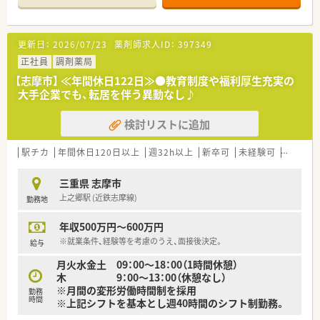
＜特徴・ポイントのご紹介＞
★薬剤師を守る独自システム
更新日：
2026/07/23
薬剤師求人ID：
397349
業務をサポートするために様々なシステムを独自開発していま
す。
正社員
調剤薬局
その一つが約20年前から導入され、進化を続けている調剤シス
【志摩市】 ≪年間休日122日≫●教育制度や福利厚生充実の
テム「SPITS」。
大手企業でも、転居を伴う異動なし♪
処方箋受付から一連の調剤業務を連動させ、業務効率化を図るほ
か、
検討リストに追加
調剤過誤防止機能を高め、患者様と働くスタッフを守っていま
す。
システム改修が必要な制度変更があった場合も、迅速に対応でき
駅チカ
年間休日120日以上
週32h以上
新卒可
未経験可
ブラン
る強みを生かしていきます。
三重県 志摩市
★刷新された新規採用者研修
上之郷駅 (近鉄志摩線)
勤務地
中途入社ならではの悩みを解消し、さくら薬局グループのビジョ
ンや社内規定などをご案内。
年収500万円～600万円
同期入社の方との繋がりを踏まえ、『さくら薬局の薬剤師』とし
て、安心してキャリアをスタートいただくための研修です。
※就業条件、経験等を考慮のうえ、面接後決定。
給与
店舗OJT・フォローアップや通常の社内研修と絡めて中途入社専
月火水金土 09：00～18：00（1時間休憩）
門の体系的な研修をご用意。
木 9：00～13：00（休憩なし）
安心して飛び込める体制が整備されています。
※月間の変形労働時間制を採用
勤務
時間
※上記シフトを基本とし週40時間のシフト制勤務。
★業界トップクラスの認定薬局数と盤石化を図る組織体制
全店舗で地域連携薬局を目指している地域に根差した調剤薬局