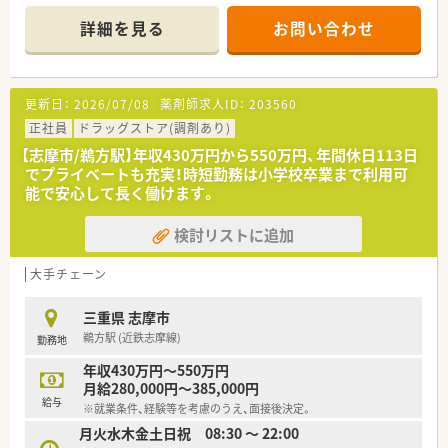
キャリア（専門認定を極めていく）」の2つコースが用意されてい
パスが用意されており成長を実感できます。
ます。
詳細を見る
お問い合わせ
【店舗情報と応需状況について】
★充実した福利厚生で長期就業をサポート！
■近鉄志摩線の鵜方駅から徒歩6分ほどの場所にあり、毎日の通
薬剤師資格以外の資格に対しても手当を支給（アロマテラピー検
勤にも便利な好立地にある調剤薬局です。
定、かかりつけ薬剤師など）。
■近隣の医療機関から内科や循環器科の処方箋をメインに応需
更新日：
2026/07/08
薬剤師求人ID：
203560
病気やケガなどで働けないときの生活費をサポート「LTD（保
しており、1日10から20枚程度に対応します。
険）」に会社が加入してくれます。
■平日は18時までの開局となっており、夜遅くまでの勤務が発
正社員
ドラッグストア(調剤あり)
「自宅通勤コース」且つ賃貸物件に居住されている方は、住宅手
生しないため心身ともにゆとりを持てます。
【志摩市/鵜方駅】年収430万円から550万円、年間休日113日
当「20,000～40,000円」を支給。
でプライベートも充実！時短勤務は小学校卒業まで利用可
産休･育休の取得率100%、復帰率96%と女性の方が安心して復
【求人情報について】
能で安心して長く働けます。
帰出来る環境づくりに努めています。
■地域職を選択した場合は転居を伴う転勤がないため、住み慣れ
た地域で腰を据えて長く働くことが可能です。
検討リストに追加
■残業代は1分単位で支給され、PCによる徹底した勤怠管理によ
りサービス残業が発生しない仕組みがあります。
■年間休日は117日が確保されており、有給休暇の消化率も高い
大手チェーン
ためプライベートの時間をしっかりと保てます。
三重県 志摩市
【想定されるキャリアイメージ】
鵜方駅 (近鉄志摩線)
勤務地
■店舗での管理薬剤師だけでなく、統括薬局長や地区長など多彩
なキャリアパスを目指すことが十分に可能です。
年収430万円～550万円
■全国職を選択した場合は幹部社員への登竜門となり、将来的に
月給280,000円～385,000円
会社の中核を担う重要なポジションを目指せます。
給与
※就業条件、経験等を考慮のうえ、面接後決定。
■個人の意欲や適性に合わせてキャリアの選択肢が用意されて
月火水木金土日祝 08:30 ～ 22:00
おり、長期的な視点で自身の成長を実現できます。