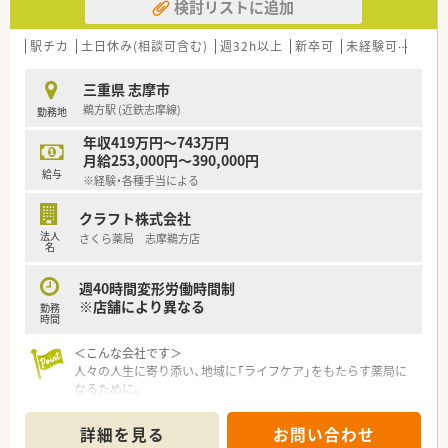
検討リストに追加
駅チカ
土日休み(相談可含む)
週32h以上
新卒可
未経験可
ブラ
三重県 志摩市
鵜方駅 (近鉄志摩線)
勤務地
年収419万円～743万円
月給253,000円～390,000円
給与
※経験・各種手当による
クラフト株式会社
法人
さくら薬局 志摩鵜方店
名
週40時間変形労働時間制
※店舗により異なる
勤務
時間
＜こんな会社です＞
人々の人生に寄り添い、地域に「ライフケア」をもたらす薬局に
なるために。
さくら薬局グループでは様々な取り組みとともに、患者さまひと
りひとりの人生に寄り添い、質の高い医療サービスを届ける薬剤
詳細を見る
お問い合わせ
師を求め育てています。