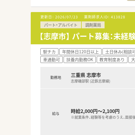
更新日：
2026/07/23
薬剤師求人ID：
413828
パート・アルバイト
調剤薬局
【志摩市】 パート募集：未
駅チカ
年間休日120日以上
土日休み(相談可
車通勤可
扶養内勤務OK
教育制度あり
三重県 志摩市
勤務地
志摩磯部駅 (近鉄志摩線)
時給2,000円～2,100円
給与
※就業条件、経験等を考慮のうえ、面接