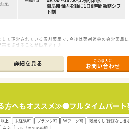
09：00～18：00（1時間休憩）
勤務時間
後決定。
開局時間内を軸に1日8時間勤務シフ
ト制
をして運営されている調剤薬局で、今後は薬剤師会の会営薬局
充実をさせることが出来ます♪
可能です。
境が整っています。
この求人に
はきっちりと帰宅をすることのできる環境です。
詳細を見る
お問い合わせ
ある方へもオススメ≫●フルタイムパート
h以上
未経験可
ブランク可
Ｗワーク可
残業なし(ほぼなし含む
在宅
~18時までの職場