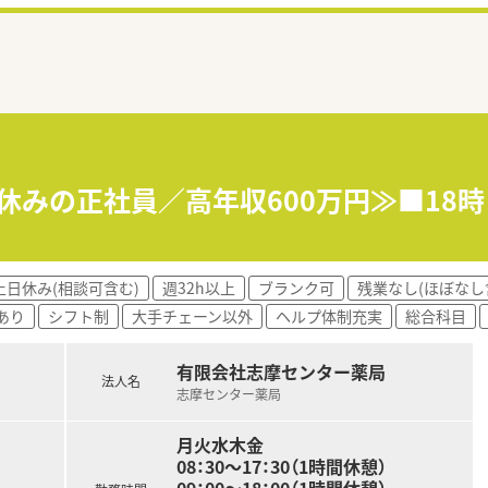
日休みの正社員／高年収600万円≫■18
土日休み(相談可含む)
週32h以上
ブランク可
残業なし(ほぼなし
あり
シフト制
大手チェーン以外
ヘルプ体制充実
総合科目
有限会社志摩センター薬局
法人名
志摩センター薬局
月火水木金
08：30～17：30（1時間休憩）