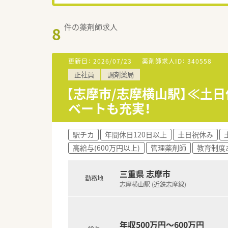
件の薬剤師求人
8
更新日：
2026/07/23
薬剤師求人ID：
340558
正社員
調剤薬局
【志摩市/志摩横山駅】≪土
ベートも充実！
駅チカ
年間休日120日以上
土日祝休み
高給与(600万円以上)
管理薬剤師
教育制度
三重県 志摩市
勤務地
志摩横山駅 (近鉄志摩線)
年収500万円～600万円