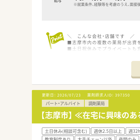
給与
※就業条件、経験等を考慮のうえ、面接
＼ こんな会社・店舗です ／
■志摩市内の複数の薬局が出資
■土日祝休みでプライベートも
■年収は650万円程度も相談が
■総合病院門前で勉強できる環
■残業はほとんどなく、定時に
更新日：
2026/07/23
薬剤師求人ID：
397350
パート・アルバイト
調剤薬局
【志摩市】 ≪在宅に興味の
土日休み(相談可含む)
週休2.5日以上
週32
教育制度あり
大手チェーン以外
夜間のみ