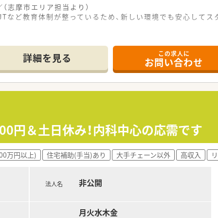
（志摩市エリア担当より）
JTなど教育体制が整っているため、新しい環境でも安心してス
------------＊
この求人に
詳細を見る
お問い合わせ
の場所に位置しており、毎日の通勤にも非常に便利な好立地の調
多岐にわたる科目の処方箋を、1日あたり70枚から80枚ほど
ており、お互いにフォローし合いながらスムーズに業務を進めら
を提供しており、近隣の医療機関や患者様からの厚い信頼を獲得
トホームな雰囲気があり、一人ひとりの意見が反映されやすい風
200円＆土日休み！内科中心の応需です
ような職場づくりに注力しており、福利厚生や各種手当の充実を
00万円以上)
住宅補助(手当)あり
大手チェーン以外
高収入
リ
あれば、入社初年度から年収600万円近い好条件でスタート
スキルの向上に応じて、定期的な昇給や賞与によってしっかりと
非公開
様からの感謝の言葉を直接受け取ることができ、薬剤師としての
法人名
月火水木金