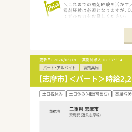
＼これまでの調剤経験を活かす／
調剤経験は必須となりますが、O
てぜひお力をお貸しください。
＊------------------------------
【店舗情報と応需状況について】
■志摩磯部駅から徒歩8分ほど
■内科や整形外科をはじめとする
■常時2名の薬剤師体制を整え
更新日：
2026/06/19
薬剤師求人ID：
337314
【法人特徴について】
パート・アルバイト
調剤薬局
■地域に根ざした医療サービス
■大手チェーン店にはないアッ
【志摩市】＜パート＞時給2,
■従業員が長く安心して働ける
【想定されるモデル年収】
土日祝休み
土日休み(相談可含む)
高給与(6
■調剤薬局での経験が豊富な方で
■日々の業務における貢献度や
三重県 志摩市
■地域密着型の薬局として患者
勤務地
賢島駅 (近鉄志摩線)