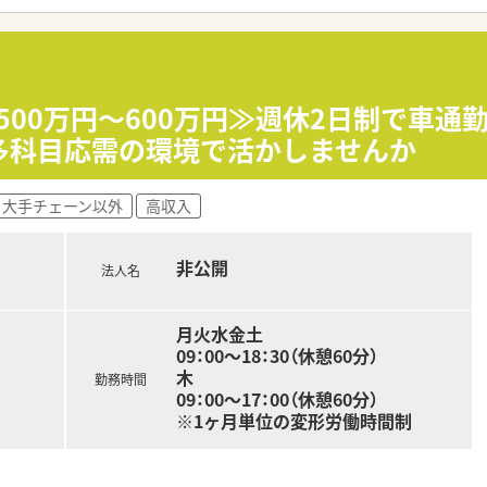
向きあって服薬指導をしたいという現場の想いと立ち仕事が多
ー」を積極的に導入しています。
おり、薬剤師の皆さんが安心して調剤が出来る環境が整っていま
500万円～600万円≫週休2日制で車
場の意見を反映させたジェネリックの選定等に関わる事ができ
多科目応需の環境で活かしませんか
があります！
取り組んで来た経験･実績を活かし医療機関との連携を深めてま
大手チェーン以外
高収入
用サプリメント」を活用した予防医療にも携わる事が可能です。
いう方には、大学病院の敷地内へも薬局を出店しており、病院と
する資格・専門性を身につける事が出来る様にサポートしてくれ
非公開
法人名
志向に合わせた「マネジメントキャリア（エリア長⇒SV⇒支店
2つコースが用意されています。
月火水金土
をサポート！
09：00～18：30（休憩60分）
手当を支給（アロマテラピー検定、かかりつけ薬剤師など）。
木
勤務時間
生活費をサポート「LTD（保険）」に会社が加入してくれます。
09：00～17：00（休憩60分）
居住されている方は、住宅手当「20,000～40,000円」を支給
※1ヶ月単位の変形労働時間制
帰率96%と女性の方が安心して復帰出来る環境づくりに努めてい