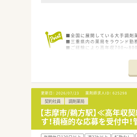
■全国に展開している大手調剤
■三重県内の薬局をラウンド勤
■ご経験により高年収700～8
■県外からお越しの方には社宅
■大手ならではの福利厚生あり！
■研修・教育に注力しており、勉
更新日：
2026/07/23
薬剤師求人ID：
625298
契約社員
調剤薬局
【志摩市/鵜方駅】≪高年収
す！積極的な応募を受付中！
年間休日120日以上
週32h以上
転勤なし