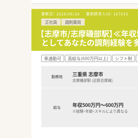
★現場主義の社風です！
更新日：
2026/06/26
薬剤師求人ID：
167033
患者さま一人ひとりとしっかり
正社員
調剤薬局
う会社の想いから「座りカウンタ
最新の監査システムを導入して
【志摩市/志摩磯部駅】≪年収
DI委員会への参加によって、現
としてあなたの調剤経験を
★薬剤師として成長出来る環境
約26年前から在宅・施設業務に
車通勤可
高給与(600万円以上)
シフト制
「機能性のあるアロマ」や「医療
より高度な知識を学びたい方と
ん治療認定薬剤師」をはじめと
三重県 志摩市
勤務地
キャリアアップについても個人の
志摩磯部駅 (近鉄志摩線)
ア（専門認定を極めていく）」の
★充実した福利厚生で長期就業
薬剤師資格以外の資格に対しても
年収500万円～600万円
給与
病気やケガなどで働けないときの
※経験・年齢・スキルにより異なる
「自宅通勤コース」且つ賃貸物件に
産休･育休の取得率100%、復