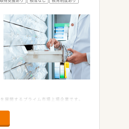
舗を展開するプライム市場上場企業です。
す。
コースから選択する事が出来ます（コース
高く設定されてます）を希望する事も可能