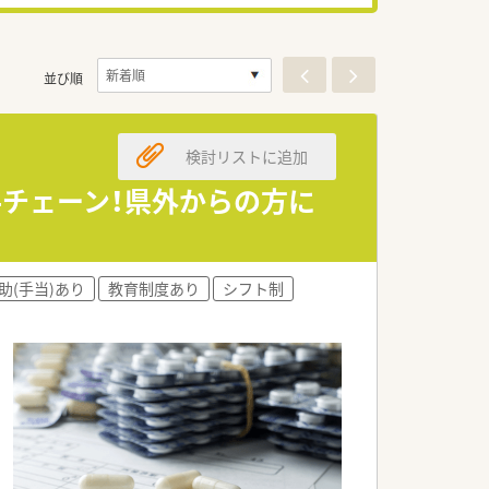
並び順
検討リストに追加
手チェーン！県外からの方に
助(手当)あり
教育制度あり
シフト制