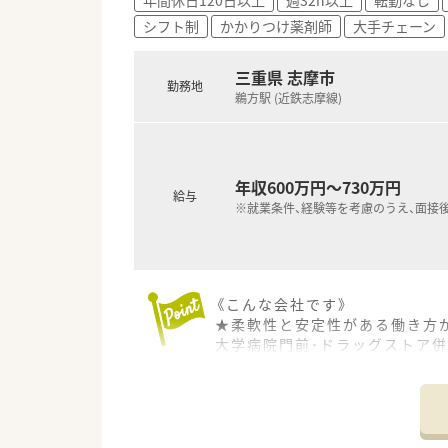
シフト制
かかりつけ薬剤師
大手チェーン
三重県 志摩市
勤務地
鵜方駅 (近鉄志摩線)
年収600万円～730万円
給与
※就業条件、経験等を考慮のうえ、面接
《こんな会社です》
★柔軟性と安定性がある働き方
大学病院門前･ドラッグストア併
「調剤業界」で初めて「M&A」
「自宅通勤」「狭域エリア」「広
により給与額に差があり）。
地域毎（店舗毎）に手当が支給さ
です。