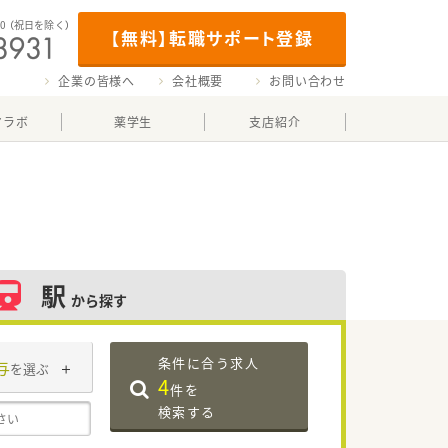
00
（祝日を除く）
【無料】転職サポート登録
企業の皆様へ
会社概要
お問い合わせ
マラボ
薬学生
支店紹介
駅
から探す
条件に合う求人
与
を選ぶ
4
件を
検索する