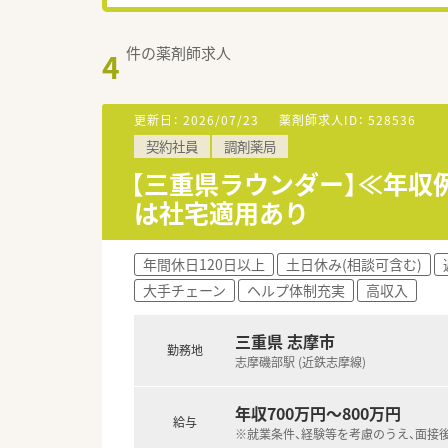
件の薬剤師求人
4
更新日：
2026/07/23
薬剤師求人ID：
528536
契約社員
調剤薬局
【三重県ラウンダー】≪年収
は社宅適用あり
年間休日120日以上
土日休み(相談可含む)
大手チェーン
ヘルプ体制充実
高収入
三重県 志摩市
勤務地
志摩磯部駅 (近鉄志摩線)
年収700万円～800万円
給与
※就業条件、経験等を考慮のうえ、面接