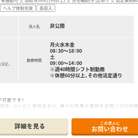
ヘルプ体制充実
高収入
非公開
法人名
月火水木金
08：30～18：00
土
勤務時間
09：00～14：00
後決定。
※週40時間シフト制勤務
※休憩60分以上、その他法定通り
が可能です！
設店･コンビニ併設店など、様々な形態の薬局を全国に350店
をスタートした会社なので非常に「M&A」を得意としている会社で
域エリア」「全国コース」とライフスタイルに合わせて4つの勤務
この求人に
詳細を見る
お問い合わせ
れるので稼ぎたい方は、手当が厚い地域（北海道・沖縄県は特に