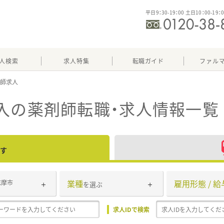
平日9：30-19：00 土日10：00-19：
人検索
求人特集
転職ガイド
ファル
入
の薬剤師転職・求人情報一覧
す
業種
雇用形態 / 給
志摩市
を選ぶ
求人IDで検索