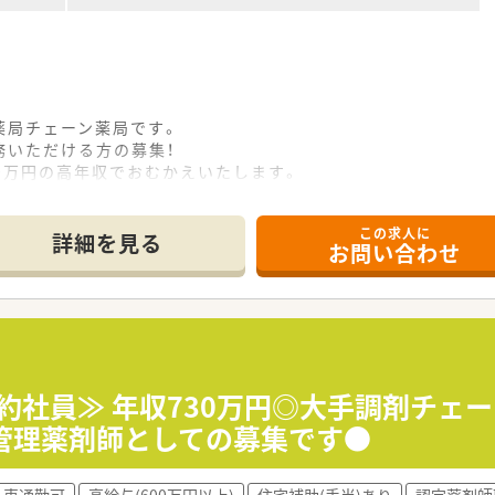
薬局チェーン薬局です。
務いただける方の募集！
00万円の高年収でおむかえいたします。
適用がございます。
年間休日122日で、お休みが充実しています。
この求人に
強会の他、中途薬剤師向けの教育研修制度、OJTのカリキュラム
詳細を見る
お問い合わせ
契約社員≫ 年収730万円◎大手調剤チェ
管理薬剤師としての募集です●
車通勤可
高給与(600万円以上)
住宅補助(手当)あり
認定薬剤師