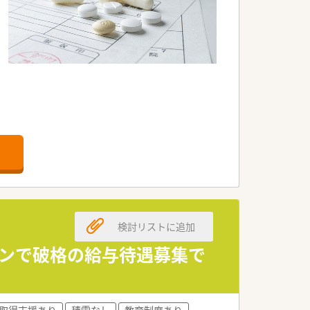
等が整っています。
検討リストに追加
ーンで破格の給与待遇募集で
取得支援あり
積雪なし
教育制度あり