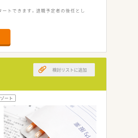
タートできます。退職予定者の後任とし
剤薬局です。
応需しています。
れる環境です。
検討リストに追加
している法人です。
通しの良さがあります。
図っています。
ゾート
することも可能です。
評価を行います。
誇りを感じられます。