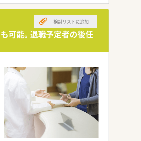
い薬剤師の身体の負担を減らしたいとい
検討リストに追加
す。
通勤も可能。退職予定者の後任
ます。
す。
連携し病院研修を実施しており「外来が
ます。
長⇒支社長）」と「スペシャリストキャリ
。
ます。