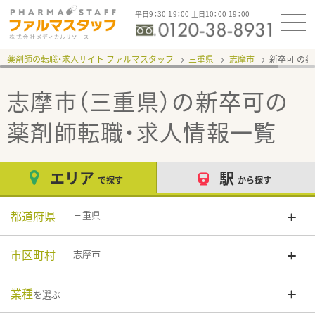
平日9：30-19：00 土日10：00-19：00
薬剤師の転職・求人サイト ファルマスタッフ
三重県
志摩市
新卒可
志摩市（三重県）の新卒可
の
薬剤師転職・求人情報一覧
エリア
駅
で探す
から探す
都道府県
三重県
市区町村
志摩市
業種
を選ぶ