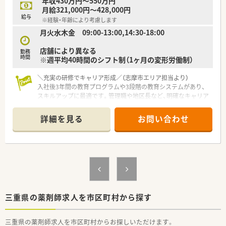
年収430万円～550万円
月給321,000円～428,000円
給与
※経験・年齢により考慮します
月火水木金 09:00-13:00,14:30-18:00
店舗により異なる
勤務
時間
※週平均40時間のシフト制（1ヶ月の変形労働制）
＼充実の研修でキャリア形成／（志摩市エリア担当より）
入社後3年間の教育プログラムや3段階の教育システムがあり、
スキルアップに最適です。管理職や地区長など、明確なキャリア
パスが用意されており成長を実感できます。
詳細を見る
お問い合わせ
【店舗情報と応需状況について】
■近鉄志摩線の鵜方駅から徒歩6分ほどの場所にあり、毎日の通
勤にも便利な好立地にある調剤薬局です。
■近隣の医療機関から内科や循環器科の処方箋をメインに応需
しており、1日10から20枚程度に対応します。
■平日は18時までの開局となっており、夜遅くまでの勤務が発
生しないため心身ともにゆとりを持てます。
【求人情報について】
三重県の薬剤師求人を市区町村から探す
■地域職を選択した場合は転居を伴う転勤がないため、住み慣れ
た地域で腰を据えて長く働くことが可能です。
三重県の薬剤師求人を市区町村からお探しいただけます。
■残業代は1分単位で支給され、PCによる徹底した勤怠管理によ