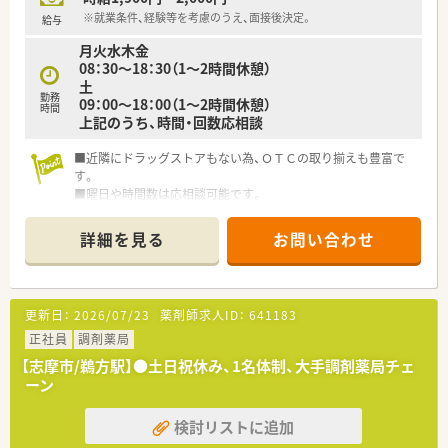
※就業条件、経験等を考慮のうえ、面接後決定。
給与
月火水木金
08：30～18：30（1～2時間休憩）
土
勤務
09：00～18：00（1～2時間休憩）
時間
上記のうち、時間・回数応相談
■近隣にドラッグストアもない為、ＯＴＣの取り揃えも豊富で
す。
■曜日や時間数は応相談可能です。
詳細を見る
お問い合わせ
更新日：
2026/07/23
薬剤師求人ID：
641183
正社員
調剤薬局
【志摩市/鵜方駅】●土日祝休み、1名体制、大手調剤薬局チェ
ーン
検討リストに追加