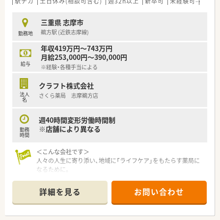
駅チカ
土日休み(相談可含む)
週32h以上
新卒可
未経験可
ブラ
三重県 志摩市
鵜方駅 (近鉄志摩線)
勤務地
年収419万円～743万円
月給253,000円～390,000円
給与
※経験・各種手当による
クラフト株式会社
法人
さくら薬局 志摩鵜方店
名
週40時間変形労働時間制
※店舗により異なる
勤務
時間
＜こんな会社です＞
人々の人生に寄り添い、地域に「ライフケア」をもたらす薬局に
なるために。
さくら薬局グループでは様々な取り組みとともに、患者さまひと
りひとりの人生に寄り添い、質の高い医療サービスを届ける薬剤
詳細を見る
お問い合わせ
師を求め育てています。
＜特徴・ポイントのご紹介＞