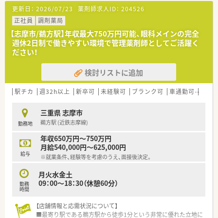
★薬剤師を守る独自システム
更新日：
2026/07/23
薬剤師求人ID：
204526
業務をサポートするために様々なシステムを独自開発していま
す。
正社員
調剤薬局
その一つが約20年前から導入され、進化を続けている調剤シス
【志摩市/鵜方駅】年収最大750万円可能、眼科メインの完全
テム「SPITS」。
週休2日制で働きやすい環境で管理薬剤師としてご活躍く
処方箋受付から一連の調剤業務を連動させ、業務効率化を図るほ
ださい！
か、
調剤過誤防止機能を高め、患者様と働くスタッフを守っていま
検討リストに追加
す。
システム改修が必要な制度変更があった場合も、迅速に対応でき
る強みを生かしていきます。
駅チカ
週32h以上
新卒可
未経験可
ブランク可
車通勤可
高給与
★刷新された新規採用者研修
三重県 志摩市
中途入社ならではの悩みを解消し、さくら薬局グループのビジョ
鵜方駅 (近鉄志摩線)
勤務地
ンや社内規定などをご案内。
同期入社の方との繋がりを踏まえ、『さくら薬局の薬剤師』とし
年収650万円～750万円
て、安心してキャリアをスタートいただくための研修です。
月給540,000円～625,000円
店舗OJT・フォローアップや通常の社内研修と絡めて中途入社専
給与
※就業条件、経験等を考慮のうえ、面接後決定。
門の体系的な研修をご用意。
安心して飛び込める体制が整備されています。
月火水金土
09：00～18：30（休憩60分）
勤務
★業界トップクラスの認定薬局数と盤石化を図る組織体制
時間
全店舗で地域連携薬局を目指している地域に根差した調剤薬局
です。
【店舗情報と応需状況について】
がん診療連携拠点病院等との密な連携を行いつつ、より高度な薬
■最寄り駅である鵜方駅から徒歩1分という非常に優れた立地に