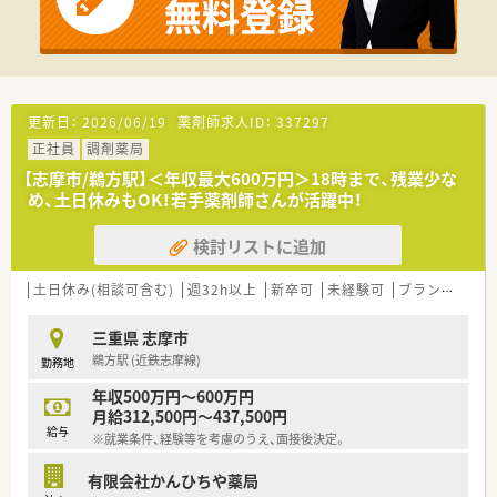
も楽しめる環境がございます。
更新日：
2026/06/19
薬剤師求人ID：
337297
正社員
調剤薬局
【志摩市/鵜方駅】＜年収最大600万円＞18時まで、残業少な
め、土日休みもOK！若手薬剤師さんが活躍中！
検討リストに追加
土日休み(相談可含む)
週32h以上
新卒可
未経験可
ブランク可
高
三重県 志摩市
鵜方駅 (近鉄志摩線)
勤務地
年収500万円～600万円
月給312,500円～437,500円
給与
※就業条件、経験等を考慮のうえ、面接後決定。
有限会社かんひちや薬局