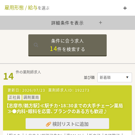
雇用形態 / 給与
を選ぶ
詳細条件を表示
条件に合う求人
14
件を
検索する
14
件の薬剤師求人
並び順
更新日：
2026/07/23
薬剤師求人ID：
192273
正社員
調剤薬局
【志摩市/鵜方駅】≪駅チカ・18：30までの大手チェーン薬局
≫●内科・眼科を応需、ブランクのある方も歓迎♪
検討リストに追加