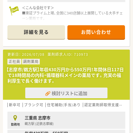
＜こんな会社です＞
■東証プライム上場、全国に340店舗以上展開している大手チェ
ーン薬局です。
■大学病院門前･ドラッグストア併設店･コンビニ併設店など、
様々な形態の薬局を全国に展開しております。
詳細を見る
お問い合わせ
■年間休日120日以上!福利厚生も充実しているので、安心して
働けます。
■ほぼ全店で「座り投薬」のためでしっかりと患者様に向き合っ
て服薬指導ができます。
更新日：
2026/07/08
薬剤師求人ID：
710973
＜長く働くことができる環境です！＞
正社員
調剤薬局
■特徴のひとつとして、近隣に複数店舗を展開していることが挙
【志摩市/鵜方駅】年収430万円から550万円！年間休日117日
げられます。
で18時閉局の内科・循環器科メインの薬局です。充実の福
近隣店舗で相互扶助関係を保つことで、急なお休みや薬剤の管
利厚生で長く働けます。
理、情報の共有などをスムーズに行うことができています。
■育休・育短の取得実績は100%！復帰率も96%と非常に高い水
検討リストに追加
準がございます。子育て世代の方も活躍できる環境がございま
す。
新卒可
ブランク可
住宅補助(手当)あり
認定薬剤師取得支援あり
＜こんな方にオススメ！＞
★ライフワークバランス重視の方！
三重県 志摩市
★地域密着の薬局で働きたい方！
鵜方駅 (近鉄志摩線)
勤務地