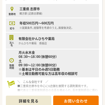
三重県 志摩市
鵜方駅 (近鉄志摩線)
勤務地
年収500万円～600万円
※就業条件、経験等を考慮のうえ、面接後決定。
給与
有限会社かんひちや薬局
法人
かんひちや薬局 南張店
名
月火水木金
08：30～18：00（休憩60分）
土
09：00～12：00（休憩00分）
勤務
時間
※基本は平日のみ週5日勤務
※土曜日勤務可能な方は高年収の相談可
＼ こんな会社です ／
■三重県志摩市を中心に6店舗を展開する調剤薬局です。
■代表は三重県薬剤師会の会長を務められ、長年薬剤師会に携わ
っていらっしゃる方です。
■代表は今なお、調剤室に入り現場にて勤務をされております。
詳細を見る
お問い合わせ
■ご家族で経営されており、どの店舗もアットホームな雰囲気で