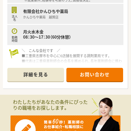
※就業条件、経験等を考慮のうえ、面接後決定。
有限会社かんひちや薬局
法人
かんひちや薬局 越賀店
名
月火水木金
08：30～17：30（60分休憩）
勤務
時間
＼ こんな会社です ／
■三重県志摩市を中心に6店舗を展開する調剤薬局です。
■代表は三重県薬剤師会の会長を務められ、長年薬剤師会に携わ
っていらっしゃる方です。
■代表は今なお、調剤室に入り現場にて勤務をされております。
詳細を見る
お問い合わせ
■ご家族で経営されており、どの店舗もアットホームな雰囲気で
す。
■将来的に管理薬剤師をお任せできる方、今後を担っていただけ
るを募集！
わたしたちがあなたの条件にぴった
＼ 働く魅力について ／
りの職場をお探しします。
■残業は基本的に少なく、プライベートも充実をさせることがで
きます。
■今後在宅医療に力を入れていくための増員としての募集とな
ります。
■志摩市の先端に位置している薬局で、釣りやマリンスポーツ等