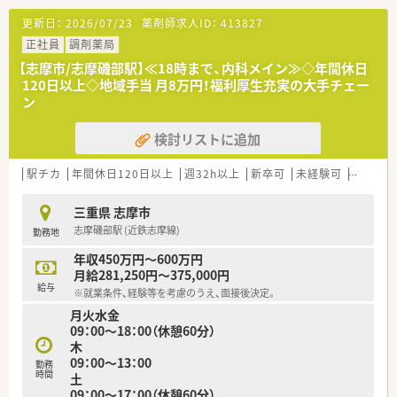
更新日：
2026/07/23
薬剤師求人ID：
413827
正社員
調剤薬局
【志摩市/志摩磯部駅】≪18時まで、内科メイン≫◇年間休日
120日以上◇地域手当 月8万円！福利厚生充実の大手チェー
ン
検討リストに追加
駅チカ
年間休日120日以上
週32h以上
新卒可
未経験可
ブラン
三重県 志摩市
志摩磯部駅 (近鉄志摩線)
勤務地
年収450万円～600万円
月給281,250円～375,000円
給与
※就業条件、経験等を考慮のうえ、面接後決定。
月火水金
09：00～18：00（休憩60分）
木
09：00～13：00
勤務
時間
土
09：00～17：00（休憩60分）