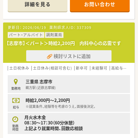
■アットホームな地域密着店です。
詳細を見る
お問い合わせ
■木日祝+土曜午後のうれしい週休2.5日、18：30までの店舗で
す。プライベートの時間も大切にできます。
■同じビルの内科クリニックより処方箋を受けています。
■ご経験により高年収～650万円！地域手当月8万円ほか、福利厚
更新日：
2026/06/19
薬剤師求人ID：
337309
生が充実しています。
■薬剤師は3名、事務は3.5名在籍しています。
パート・アルバイト
調剤薬局
■施設在宅にも取り組んでいます。
【志摩市】＜パート＞時給2,200円 内科中心の応需です
■車の運転が可能な方を募集しています。
検討リストに追加
土日祝休み
土日休み(相談可含む)
新卒可
未経験可
高給与(600万円以上)
三重県 志摩市
鵜方駅 (近鉄志摩線)
勤務地
時給2,000円～2,200円
※就業条件、経験等を考慮のうえ、面接後決定。
給与
月火水木金
08：30～17：30（60分休憩）
勤務
上記より就業時間、回数応相談
時間