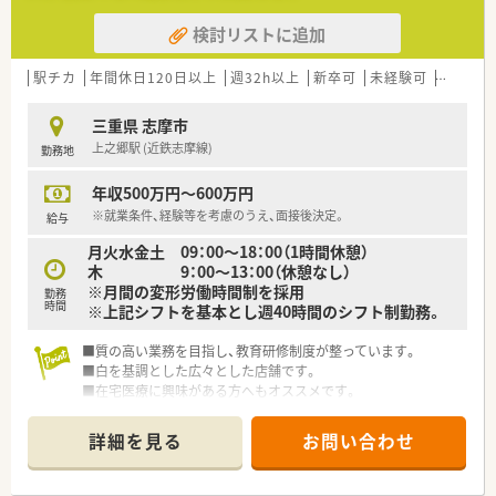
ります。
検討リストに追加
■鵜方駅からも近く、通勤や生活にも便利なエリアです。
駅チカ
年間休日120日以上
週32h以上
新卒可
未経験可
ブラン
三重県 志摩市
上之郷駅 (近鉄志摩線)
勤務地
年収500万円～600万円
※就業条件、経験等を考慮のうえ、面接後決定。
給与
月火水金土 09：00～18：00（1時間休憩）
木 9：00～13：00（休憩なし）
※月間の変形労働時間制を採用
勤務
時間
※上記シフトを基本とし週40時間のシフト制勤務。
■質の高い業務を目指し、教育研修制度が整っています。
■白を基調とした広々とした店舗です。
■在宅医療に興味がある方へもオススメです。
■この求人は大手薬局求人特集に掲載中です■
詳細を見る
お問い合わせ