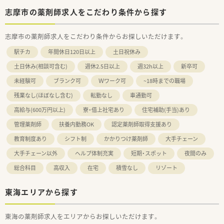
志摩市の薬剤師求人をこだわり条件から探す
志摩市の薬剤師求人をこだわり条件からお探しいただけます。
駅チカ
年間休日120日以上
土日祝休み
土日休み(相談可含む)
週休2.5日以上
週32h以上
新卒可
未経験可
ブランク可
Ｗワーク可
~18時までの職場
残業なし(ほぼなし含む)
転勤なし
車通勤可
高給与(600万円以上)
寮・借上社宅あり
住宅補助(手当)あり
管理薬剤師
扶養内勤務OK
認定薬剤師取得支援あり
教育制度あり
シフト制
かかりつけ薬剤師
大手チェーン
大手チェーン以外
ヘルプ体制充実
短期・スポット
夜間のみ
総合科目
高収入
在宅
積雪なし
リゾート
東海エリアから探す
東海の薬剤師求人をエリアからお探しいただけます。