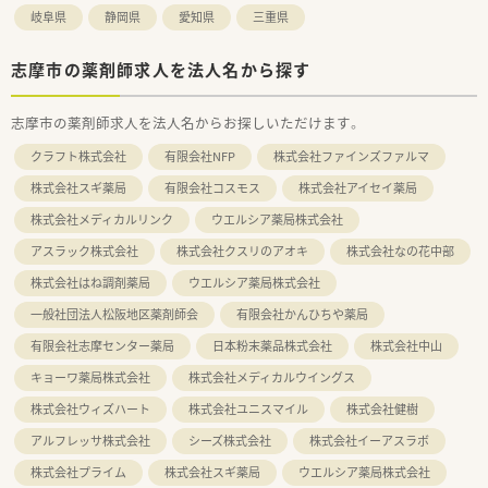
岐阜県
静岡県
愛知県
三重県
志摩市の薬剤師求人を法人名から探す
志摩市の薬剤師求人を法人名からお探しいただけます。
クラフト株式会社
有限会社NFP
株式会社ファインズファルマ
株式会社スギ薬局
有限会社コスモス
株式会社アイセイ薬局
株式会社メディカルリンク
ウエルシア薬局株式会社
アスラック株式会社
株式会社クスリのアオキ
株式会社なの花中部
株式会社はね調剤薬局
ウエルシア薬局株式会社
一般社団法人松阪地区薬剤師会
有限会社かんひちや薬局
有限会社志摩センター薬局
日本粉末薬品株式会社
株式会社中山
キョーワ薬局株式会社
株式会社メディカルウイングス
株式会社ウィズハート
株式会社ユニスマイル
株式会社健樹
アルフレッサ株式会社
シーズ株式会社
株式会社イーアスラボ
株式会社プライム
株式会社スギ薬局
ウエルシア薬局株式会社