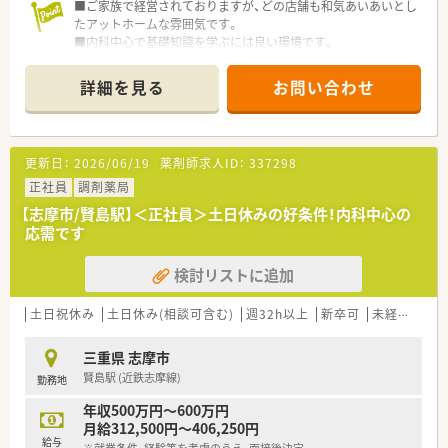
■ご家族で経営されておりますが、どの店舗も和気あいあいとし
たアットホームな雰囲気です。
■内科中心で基礎知識を学ぶには良い環境です。
詳細を見る
お問い合わせ
更新日：
2026/06/19
薬剤師求人ID：
337298
正社員
調剤薬局
【志摩市/賢島駅】＜正社員＞土日休みの好条件！内科中心の
応需です
検討リストに追加
土日祝休み
土日休み(相談可含む)
週32h以上
新卒可
未経験可
三重県 志摩市
賢島駅 (近鉄志摩線)
勤務地
年収500万円～600万円
月給312,500円～406,250円
給与