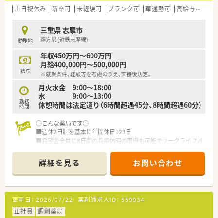
土日祝休み
新卒可
未経験可
ブランク可
車通勤可
高給与(600万円以上)
三重県 志摩市
鵜方駅 (近鉄志摩線)
勤務地
年収450万円～600万円
月給400,000円～500,000円
給与
※就業条件、経験等を考慮のうえ、面接後決定。
月火水金 9:00～18:00
水 9:00～13:00
勤務
休憩時間は法定通り（6時間超過45分、8時間超過60分）
時間
○こんな薬局です○
■週休2日制を基本に年間休日123日
■希望者全員に8日間の長期休暇の取得も可能でワークライフバ
ランスが充実しております。
■固定の店舗に配属ではなく、1週間単位などで店舗を回るた
詳細を見る
お問い合わせ
め、休みの調整がしやすい環境になります。
■店舗に人員を固定せず、流動的に入れ替えるシステムを導入し
ているため、仕事の仕方や人間関係が偏らず、円滑に業務が進み
ます。
更新日：
2026/07/22
薬剤師求人ID：
559934
■正社員は『専門職』と『総合職』での採用
・専門職…ご自宅より通勤できる範囲で配属
正社員
調剤薬局