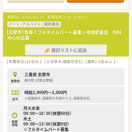
す。
■将来的に管理薬剤師をお任せできる方、今後を担っていただけ
るを募集！
更新日：
2026/06/19
薬剤師求人ID：
559931
＼ 働く魅力について ／
パート・アルバイト
調剤薬局
■平日18時までの好条件！
【志摩市】急募＜フルタイムパート募集＞地域密着店 内科
■残業は基本的に少なく、プライベートも充実をさせることがで
中心の応需
きます。
■条件次第では土日休みの勤務も相談が可能です。
検討リストに追加
■今後在宅医療に力を入れていくための増員としての募集とな
ります。
■従業員の定着率は非常に高く、長くご勤務を頂ける環境が整っ
年間休日120日以上
土日休み(相談可含む)
週休2.5日以上
週32h以
ております。
三重県 志摩市
鵜方駅 (近鉄志摩線)
勤務地
時給1,900円～2,000円
※就業条件、経験等を考慮のうえ、面接後決定。
給与
月火水金
09：00～18：30（休憩60分）
木土
勤務
09：00～13：00（休憩0分）
時間
※フルタイムパート募集