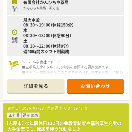
有限会社かんひちや薬局
■週に一度各店舗で勉強会を実施しており、会社全体で薬剤師と
法人
かんひちや薬局 鵜方店
しての知識・レベルアップを図る文化がございます。
名
■20代から30代の若手スタッフが中心となって活躍しており、
月火水金
活気がありチームワークを重視する社風です。
08：30～19：00（休憩150分）
木
08：30～18：00（休憩90分）
勤務
土
時間
08：30～12：00（休憩0分）
週40時間のシフト制勤務
＼ こんな会社です ／
■三重県志摩市を中心に6店舗を展開する調剤薬局です。
■代表は三重県薬剤師会の会長を務められ、長年薬剤師会に携わ
っていらっしゃる方です。
■代表は今なお、調剤室に入り現場にて勤務をされております。
詳細を見る
お問い合わせ
■ご家族で経営されており、どの店舗もアットホームな雰囲気で
す。
■将来的に管理薬剤師をお任せできる方、今後を担っていただけ
るを募集！
更新日：
2026/07/23
薬剤師求人ID：
397349
＼ 働く魅力について ／
正社員
調剤薬局
■残業は基本的に少なく、プライベートも充実をさせることがで
【志摩市】 ≪年間休日122日≫●教育制度や福利厚生充実の
きます。
大手企業でも、転居を伴う異動なし♪
■今後在宅医療に力を入れていくための増員としての募集とな