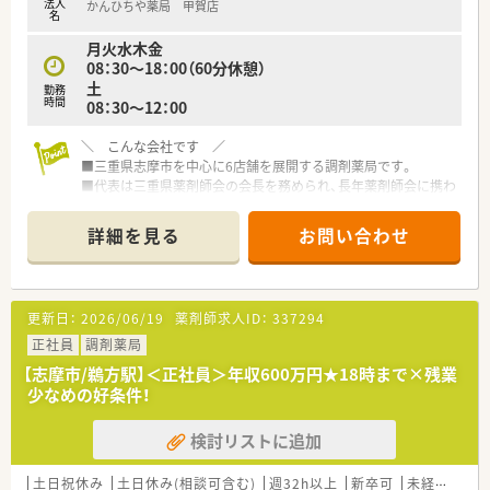
法人
かんひちや薬局 甲賀店
名
月火水木金
08：30～18：00（60分休憩）
土
勤務
時間
08：30〜12：00
＼ こんな会社です ／
■三重県志摩市を中心に6店舗を展開する調剤薬局です。
■代表は三重県薬剤師会の会長を務められ、長年薬剤師会に携わ
っていらっしゃる方です。
■代表は今なお、調剤室に入り現場にて勤務をされております。
詳細を見る
お問い合わせ
■ご家族で経営されており、どの店舗もアットホームな雰囲気で
す。
■将来的に管理薬剤師をお任せできる方、今後を担っていただけ
るを募集！
更新日：
2026/06/19
薬剤師求人ID：
337294
＼ 働く魅力について ／
正社員
調剤薬局
■平日18時までの好条件！
【志摩市/鵜方駅】＜正社員＞年収600万円★18時まで×残業
■残業は基本的に少なく、プライベートも充実をさせることがで
少なめの好条件！
きます。
■条件次第では土日休みの勤務も相談が可能です。
検討リストに追加
土日祝休み
土日休み(相談可含む)
週32h以上
新卒可
未経験可