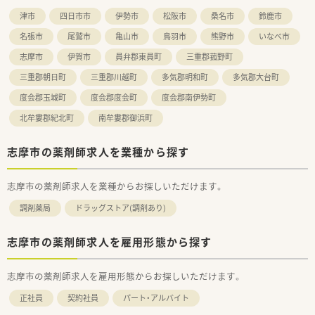
りサービス残業が発生しない仕組みがあります。
津市
四日市市
伊勢市
松阪市
桑名市
鈴鹿市
■年間休日は117日が確保されており、有給休暇の消化率も高い
ためプライベートの時間をしっかりと保てます。
名張市
尾鷲市
亀山市
鳥羽市
熊野市
いなべ市
志摩市
伊賀市
員弁郡東員町
三重郡菰野町
【想定されるキャリアイメージ】
■店舗での管理薬剤師だけでなく、統括薬局長や地区長など多彩
三重郡朝日町
三重郡川越町
多気郡明和町
多気郡大台町
なキャリアパスを目指すことが十分に可能です。
■全国職を選択した場合は幹部社員への登竜門となり、将来的に
度会郡玉城町
度会郡度会町
度会郡南伊勢町
会社の中核を担う重要なポジションを目指せます。
北牟婁郡紀北町
南牟婁郡御浜町
■個人の意欲や適性に合わせてキャリアの選択肢が用意されて
おり、長期的な視点で自身の成長を実現できます。
志摩市の薬剤師求人を業種から探す
志摩市の薬剤師求人を業種からお探しいただけます。
調剤薬局
ドラッグストア(調剤あり)
志摩市の薬剤師求人を雇用形態から探す
志摩市の薬剤師求人を雇用形態からお探しいただけます。
正社員
契約社員
パート・アルバイト