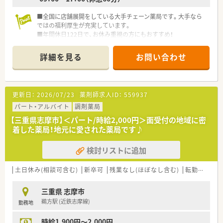
■全国に店舗展開をしている大手チェーン薬局です。大手なら
ではの福利厚生が充実しています。
■年間休日122日で、お休み重視の方にもおすすめ！
■質の高い業務を目指し、教育研修制度が整っています。
■新卒や第二新卒の方も、安心してご入社いだける環境です。
詳細を見る
お問い合わせ
■内科, 消化器科ほか複数科目を応需しており、スキルアップが
できる環境です！
■地域手当も充実しています。
更新日：
2026/07/23
薬剤師求人ID：
559937
パート・アルバイト
調剤薬局
【三重県志摩市】＜パート/時給2,000円＞面受付の地域に密
着した薬局！地元に愛された薬局です♪
検討リストに追加
土日休み(相談可含む)
新卒可
残業なし(ほぼなし含む)
転勤なし
三重県 志摩市
鵜方駅 (近鉄志摩線)
勤務地
時給1,900円～2,000円