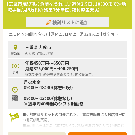
・総合職…ヘルプ等で各地を回る可能性ある働き方です。店舗に
【志摩市/鵜方駅】急募≪うれしい週休2.5日、18：30まで≫地
縛られず、働けることも魅力です。
域手当/月8万円◎残業1分単位、福利厚生充実
■トップダウンの『縦の組織』ではなく、サークルの様な『横の組
織』のため、上の経営者が決めた事を、下の従業員が行う、いわゆ
検討リストに追加
るトップダウンの会社ではなく、皆で決めた事を、皆で形にして
いく会社です
土日休み(相談可含む)
週休2.5日以上
週32h以上
新卒可
未経験可
三重県 志摩市
鵜方駅 (近鉄志摩線)
勤務地
年収450万円～650万円
月給375,000円～406,250円
給与
※就業条件、経験等を考慮のうえ、面接後決定。
月火水金
09：00～18：30（休憩60分）
土
勤務
09：00～13：00（休憩なし）
時間
※週平均40時間のシフト制勤務
■伊勢志摩サミットの開催された、三重県志摩市に複数店舗展開
の地元調剤薬局。
■海、山に囲まれた温暖な地区で、地域密着のかかりつけ薬局と
して運営されています。