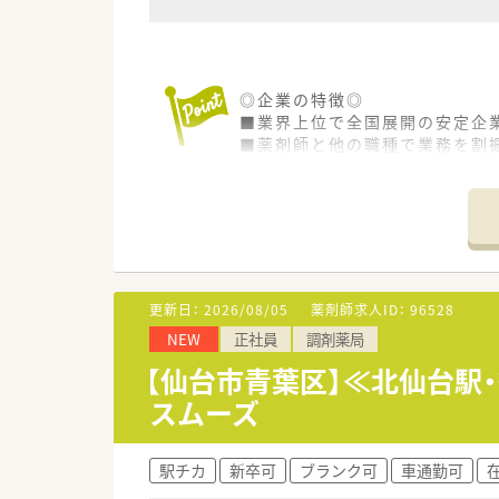
◎企業の特徴◎
■業界上位で全国展開の安定企業
■薬剤師と他の職種で業務を割
薬剤師はレジ業務を軽減、ＯＴ
■経験不問の求人！未経験・異業
未経験者の採用実績も多数あり
■月に1回の集合教育で学んだ
■正社員（転勤の可否によりエリ
だけます♪
■くるみんマークも取得してお
更新日：
2026/08/05
薬剤師求人ID：
96528
■育休休業を3歳まで延長でき
NEW
正社員
調剤薬局
■医薬品・化粧品・日用雑貨など
グ・がん検診補助制度」など各種
【仙台市青葉区】≪北仙台駅
スムーズ
駅チカ
新卒可
ブランク可
車通勤可