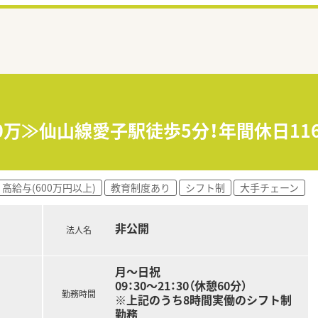
0万≫仙山線愛子駅徒歩5分！年間休日1
高給与(600万円以上)
教育制度あり
シフト制
大手チェーン
非公開
法人名
月～日祝
09：30～21：30（休憩60分）
勤務時間
※上記のうち8時間実働のシフト制
勤務