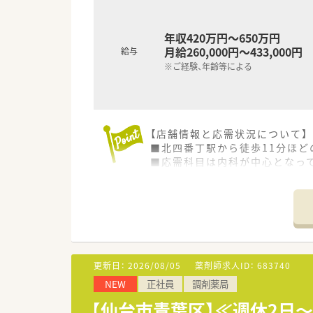
年収420万円～650万円
月給260,000円～433,000円
給与
※ご経験、年齢等による
【店舗情報と応需状況について】
■北四番丁駅から徒歩11分ほ
■応需科目は内科が中心となって
■薬剤師2名体制で運営してお
【想定されるキャリアイメージ】
■入社時のレベルに合わせたオ
■現場での経験を積んだ後は、
■業界初の「MI研修」を通じて
更新日：
2026/08/05
薬剤師求人ID：
683740
【想定されるモデル年収】
NEW
正社員
調剤薬局
■全国転勤が可能なコースを選択
■都道府県を限定して勤務する場
【仙台市青葉区】≪週休2日