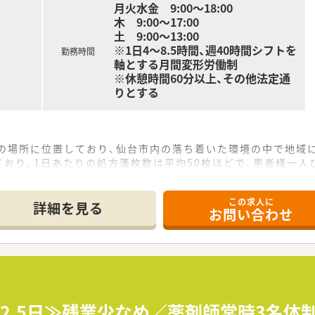
月火水金 9:00～18:00
木 9:00～17:00
土 9:00～13:00
※1日4～8.5時間、週40時間シフトを
勤務時間
軸とする月間変形労働制
※休憩時間60分以上、その他法定通
りとする
どの場所に位置しており、仙台市内の落ち着いた環境の中で地域
おり、1日あたりの処方箋枚数は平均50枚ほどで、患者様一人
り、さらに常勤の事務員も配置されているため、調剤や服薬指導
この求人に
詳細を見る
お問い合わせ
ーダーメイド研修があるため、調剤未経験の方でもプロの薬剤師
管理薬剤師や薬局長、さらには本部のスタッフ職など、本人の志
、高度な対話技術を習得できるため、患者様から信頼される専門
した場合、20代後半から30歳前後のモデル年収として600万
合でも、480万円から550万円程度の給与水準が期待でき、安
～2.5日≫残業少なめ／薬剤師常時3名