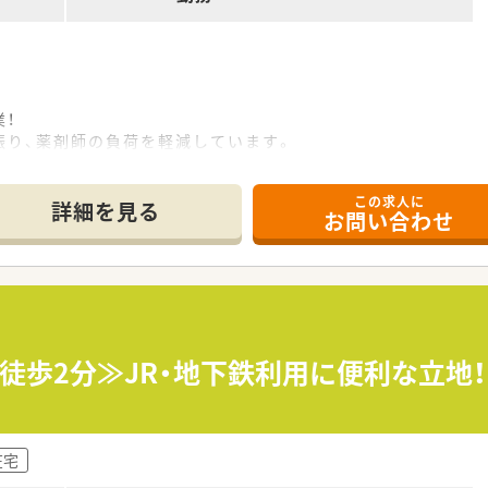
！
振り、薬剤師の負荷を軽減しています。
Ｃのカウンセリング販売に集中することで専門性を十分に発揮で
種からチャレンジしたい方にも。
この求人に
、今後も積極採用します。
詳細を見る
お問い合わせ
知識を、現場教育で実践しながら知識化するため初めての方も安
ア限定社員もあり）・パート・契約社員等、ご就業形態もご自身
り、子育てをサポートしている企業のため女性の方も働きやすい
る制度、時短勤務は子供が中学1年生になるまで、復職フォロー
を社員価格で購入できる「社員購買割引制度」や「奨学金返済サポ
福利制度も充実。
・徒歩2分≫JR・地下鉄利用に便利な立地
在宅