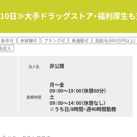
110日≫大手ドラッグストア・福利厚生
したい。管理薬剤師としてスキルを磨きたい、複数店舗を管理し
社の魅力です。代表が一人ひとりの声にしっかりとむきあってく
くり腰を据えたい方や首都圏で活躍したいという方も歓迎いた
新卒可
未経験可
ブランク可
車通勤可
高給与(600万円以上)
高収入
非公開
法人名
月～金
09：00～19：00（休憩60分）
土
勤務時間
09：00～14：00（休憩なし）
※うち日/8時間・週40時間勤務