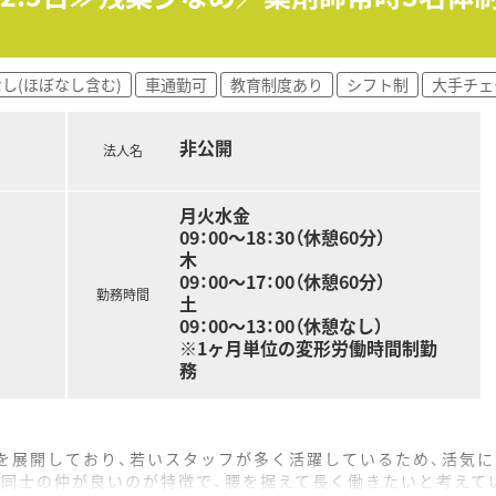
用意されており、役職や専門認定の取得状況に応じて、着実に年
研修」を導入し、単なる薬の説明に留まらない、心に寄り添う対
し(ほぼなし含む)
車通勤可
教育制度あり
シフト制
大手チェ
リスクコントローラー）」を配置することで、重大な過誤を未然
舗の薬歴を「Musubi」へ刷新しており、ITの力でより質の高
非公開
法人名
月火水金
09：00～18：30（休憩60分）
木
09：00～17：00（休憩60分）
勤務時間
土
09：00～13：00（休憩なし）
※1ヶ月単位の変形労働時間制勤
務
上を展開しており、若いスタッフが多く活躍しているため、活気
フ同士の仲が良いのが特徴で、腰を据えて長く働きたいと考えて