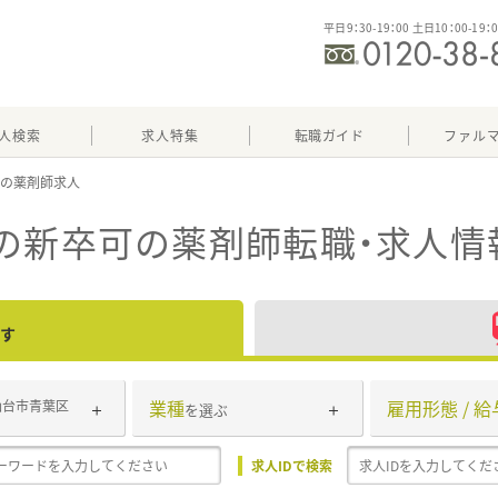
平日9：30-19：00 土日10：00-19：
人検索
求人特集
転職ガイド
ファル
可
の新卒可
の薬剤師転職・求人情
す
業種
雇用形態 / 給
仙台市青葉区
を選ぶ
求人IDで検索