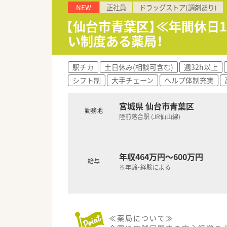
NEW
正社員
ドラッグストア(調剤あり)
≪スキルアップサポートあり！≫
【仙台市青葉区】≪年間休日
勤務薬剤師としてじっくり就業
い制度ある薬局！
様々な意欲に応えられるのが当
ャレンジできます。地元でじっ
駅チカ
土日休み(相談可含む)
週32h以上
シフト制
大手チェーン
ヘルプ体制充実
宮城県 仙台市青葉区
勤務地
陸前落合駅 (JR仙山線)
年収464万円～600万円
給与
※年齢・経験による
≪薬局について≫