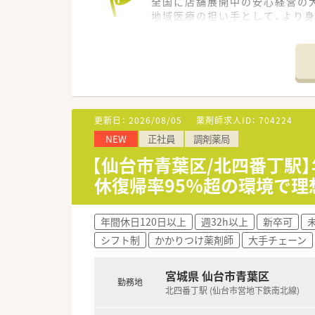
全国に店舗展開中の安心経営の
地域医療の担い手として、より
今後の出店計画も多数あり、将
先進システム導入への投資も惜
さまざまな支援や制度を整えて
ドラッグストアしか経験できな
更新日：
2026/08/05
薬剤師求人ID：
704224
NEW
正社員
調剤薬局
【仙台市青葉区/北四番丁駅】
休復帰率95％超の環境で理
年間休日120日以上
週32h以上
新卒可
シフト制
かかりつけ薬剤師
大手チェーン
宮城県 仙台市青葉区
勤務地
北四番丁駅 (仙台市営地下鉄南北線)