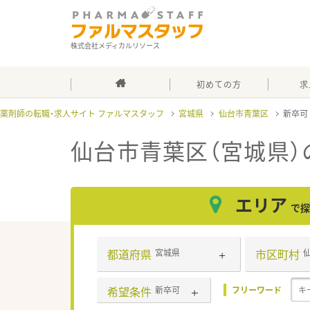
株式会社メディカルリソース
初めての方
求
薬剤師の転職・求人サイト ファルマスタッフ
宮城県
仙台市青葉区
新卒
仙台市青葉区（宮城県）
エリア
で探
都道府県
市区町村
宮城県
希望条件
新卒可
フリーワード