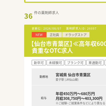
件の薬剤師求人
36
更新日：
2026/08/07
薬剤師求人ID：
26697
NEW
正社員
ドラッグストア
【仙台市青葉区】≪高年収60
貴重なOTC求人
新卒可
未経験可
ブランク可
車通勤可
宮城県 仙台市青葉区
勤務地
愛子駅 (JR仙山線)
年収450万円～680万円
月給308,750円～403,300円
給与
※ご経験・ご就業条件などにより異なる