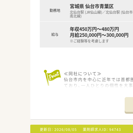
宮城県 仙台市青葉区
勤務地
北仙台駅 (JR仙山線)／北仙台駅 (仙台
南北線)
年収450万円～480万円
月給250,000円～300,000円
給与
※ご経験等を考慮します
≪同社について≫
仙台市内を中心に近年では首都
ており、一人ひとりの個性を大
がらもスキルを磨きたいかたな
る就業環境を提供してくれます
≪こんなスタッフが活躍中です！
ムダな残業は一切しない！とい
ます。家庭のある方や趣味を大事
周囲の人と協調性を大事にでき
更新日：
2026/08/05
薬剤師求人ID：
94743
あまり重ねてない方が多く若手