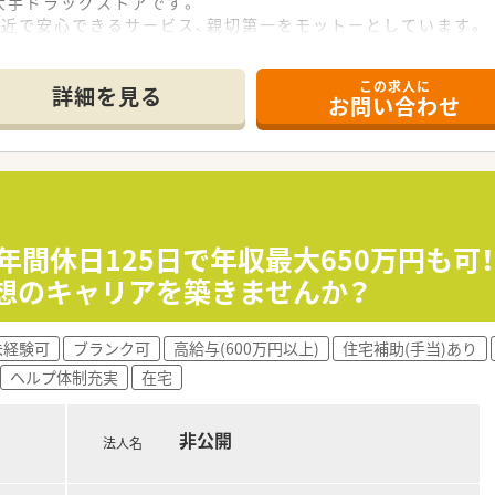
大手ドラッグストアです。
身近で安心できるサービス、親切第一をモットーとしています。
来性も抜群の企業様です。
しまず、効率良く正確な業務をサポートしてくれます。
この求人に
おり、長く安定した勤務をお望みの方におすすめです。
詳細を見る
お問い合わせ
い患者様・お客様とのコミュニケーションを通してスキルアップ
年間休日125日で年収最大650万円も
想のキャリアを築きませんか？
未経験可
ブランク可
高給与(600万円以上)
住宅補助(手当)あり
ヘルプ体制充実
在宅
非公開
法人名