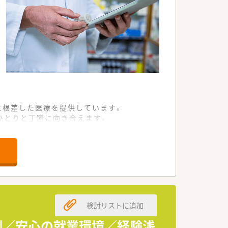
に根差した医療を提供しています。
ひとりと丁寧に向き合えます。
に専念できる環境が整っています。
として一歩ずつ成長いただけます。
向に合わせた多彩な道があります。
性の高い薬剤師を目指せます。
検討リストに追加
円から650万円が想定されます。
定した生活基盤を築けます。
体制／安心の就業環境／経験浅