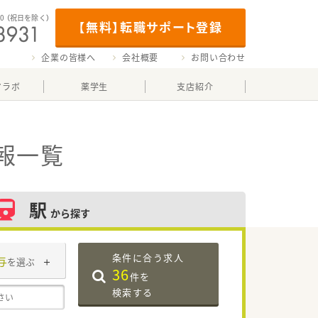
00
（祝日を除く）
【無料】転職サポート登録
企業の皆様へ
会社概要
お問い合わせ
マラボ
薬学生
支店紹介
報一覧
駅
から探す
条件に合う求人
与
を選ぶ
36
件を
検索する