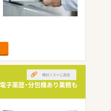
きます。
心です！
のライフスタイルに合わせて選んでいた
社風です。
制度など育児支援が充実しています。
検討リストに追加
ート制度」、「定期 健康診断・人間ドッ
！電子薬歴・分包機あり業務も