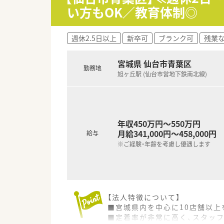
■30種類以上の豊富な手当が
い方もOK／教育体制◎
【こんな取り組みをしています】
■患者様の行動変容を促す「MI
週休2.5日以上
新卒可
ブランク可
残業な
■全店舗に「MRC（メディカル
■2022年より2年をかけて全店
宮城県 仙台市青葉区
勤務地
旭ヶ丘駅 (仙台市営地下鉄南北線)
年収450万円～550万円
月給341,000円～458,000円
給与
※ご経験・年齢を考慮し優遇します
【法人特徴について】
■宮城県内を中心に10店舗以
■定着率が非常に高く、スタッ