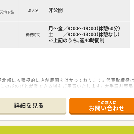
非公開
法人名
市営地下鉄
月～金／9：00～19：00（休憩60分）
土 ／9：00～13：00（休憩なし）
勤務時間
※上記のうち、週40時間制
圏北部にも積極的に店舗展開をはかっております。代表取締役は
事にのびのびと就業できる場をご用意いたします。大手調剤薬局
ど、やる気があって成長したい方にはおススメの企業です。離職
。
この求人に
詳細を見る
お問い合わせ
≫
うのが同社のモットー。家族やプライベートの時間を大切にする
にしたい想いは大切にしてくれます。また“やわらかい人”を
る方は歓迎！またスタッフと調和しながらリーダーシップを図れ
中心の企業です。