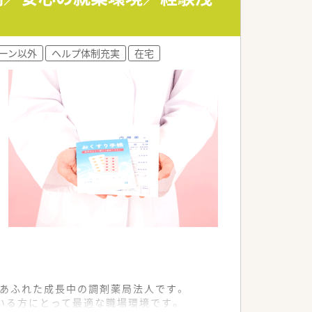
収をアップさせることが可能です。
話力の強化に注力しています。
ーン以外
ヘルプ体制充実
在宅
に防ぐ安全環境を整備しています。
い服薬指導の実践を目指しています。
にあふれた成長中の調剤薬局法人です。
いる方にとって最適な職場環境です。