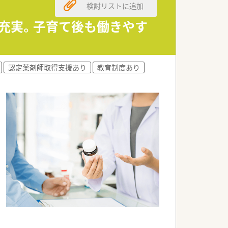
検討リストに追加
も充実。子育て後も働きやす
て企業をますます発展させたい！など
れますので、やりたいことにどんどんチ
します。
認定薬剤師取得支援あり
教育制度あり