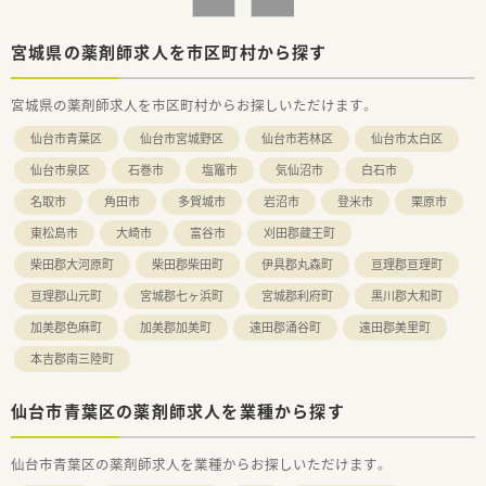
【職場環境と雰囲気】
■まるでカフェのような、おしゃれで大変きれいな薬局で勤務で
宮城県の薬剤師求人を市区町村から探す
きます。
■婦人科領域の専門知識を深め、薬剤師としてスキルアップが図
宮城県の薬剤師求人を市区町村からお探しいただけます。
れます。
■経営陣との距離が近く、現場の意見が業務改善に反映されやす
仙台市青葉区
仙台市宮城野区
仙台市若林区
仙台市太白区
い社風です。
仙台市泉区
石巻市
塩竈市
気仙沼市
白石市
名取市
角田市
多賀城市
岩沼市
登米市
栗原市
東松島市
大崎市
富谷市
刈田郡蔵王町
柴田郡大河原町
柴田郡柴田町
伊具郡丸森町
亘理郡亘理町
亘理郡山元町
宮城郡七ヶ浜町
宮城郡利府町
黒川郡大和町
加美郡色麻町
加美郡加美町
遠田郡涌谷町
遠田郡美里町
本吉郡南三陸町
仙台市青葉区の薬剤師求人を業種から探す
仙台市青葉区の薬剤師求人を業種からお探しいただけます。