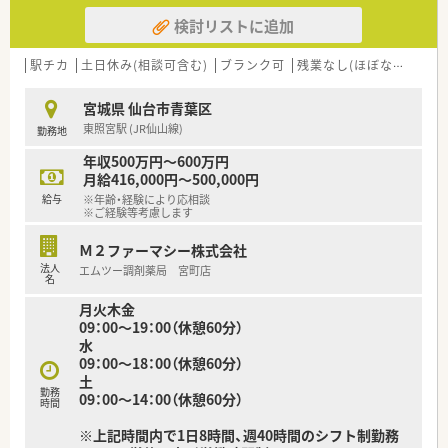
検討リストに追加
駅チカ
土日休み(相談可含む)
ブランク可
残業なし(ほぼなし含む)
宮城県 仙台市青葉区
東照宮駅 (JR仙山線)
勤務地
年収500万円～600万円
月給416,000円～500,000円
給与
※年齢・経験により応相談
※ご経験等考慮します
Ｍ２ファーマシー株式会社
法人
エムツー調剤薬局 宮町店
名
月火木金
09：00～19：00（休憩60分）
水
09：00～18：00（休憩60分）
土
勤務
09：00～14：00（休憩60分）
時間
※上記時間内で1日8時間、週40時間のシフト制勤務