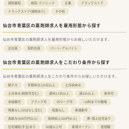
調剤薬局
病院・クリニック
企業
ドラッグストア
ドラッグストア(調剤あり)
その他
仙台市青葉区の薬剤師求人を雇用形態から探す
仙台市青葉区の薬剤師求人を雇用形態からお探しいただけます。
正社員
契約社員
パート・アルバイト
仙台市青葉区の薬剤師求人をこだわり条件から探す
仙台市青葉区の薬剤師求人をこだわり条件からお探しいただけます。
駅チカ
年間休日120日以上
土日祝休み
土日休み(相談可含む)
週休2.5日以上
週32h以上
新卒可
未経験可
ブランク可
Ｗワーク可
~18時までの職場
残業なし(ほぼなし含む)
転勤なし
車通勤可
高給与(600万円以上)
高時給(2,500円以上)
寮・借上社宅あり
住宅補助(手当)あり
60歳以上可
新規オープン
管理職