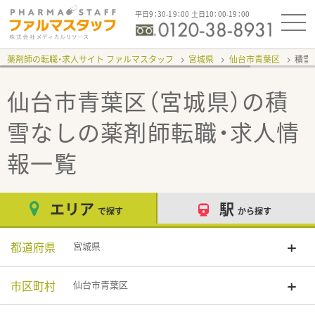
平日9：30-19：00 土日10：00-19：00
薬剤師の転職・求人サイト ファルマスタッフ
宮城県
仙台市青葉区
積雪
仙台市青葉区（宮城県）の積
雪なし
の薬剤師転職・求人情
報一覧
エリア
駅
で探す
から探す
都道府県
宮城県
市区町村
仙台市青葉区