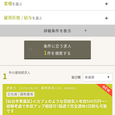
業種
を選ぶ
雇用形態 / 給与
を選ぶ
詳細条件を表示
条件に合う求人
1
件を
検索する
1
件の薬剤師求人
並び順
更新日：
2026/08/05
薬剤師求人ID：
466881
正社員
調剤薬局
【仙台市青葉区】≪カフェのような雰囲気≫年収500万円～・
経験考慮で年収アップ相談可！隔週で完全週休2日制も可能
です