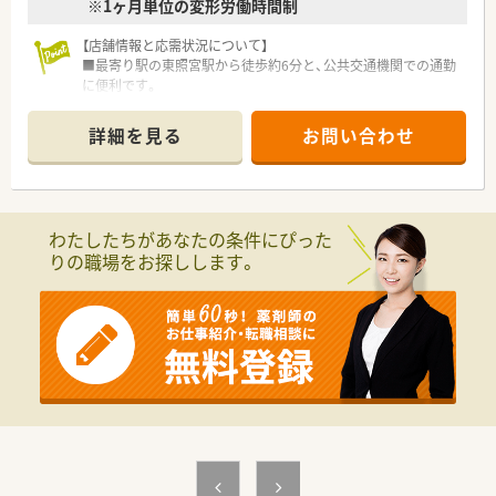
※1ヶ月単位の変形労働時間制
【店舗情報と応需状況について】
■最寄り駅の東照宮駅から徒歩約6分と、公共交通機関での通勤
に便利です。
■婦人科をメインに応需しており、処方箋は1日あたり約30枚で
す。
詳細を見る
お問い合わせ
■薬剤師は常勤2名、事務スタッフ2名が在籍する予定の人員体
制です。
【法人特徴について】
■宮城県と岩手県で地域に根差した調剤薬局を複数店舗展開し
わたしたちがあなたの条件にぴった
ています。
りの職場をお探しします。
■訪問看護や居宅介護支援事業も運営しており、多職種連携を推
進します。
■今後2～3年で10～15店舗への拡大を目指している成長企業で
す。
【勤務実態について】
■月の平均残業時間は5時間程度と、非常に少なく働きやすい環
境です。
■日曜祝日に加え他1日の週休2日制で、夏季・年末年始休暇も取
得できます。
■将来的には隔週で完全週休2日制のシフトを組むことも相談可
能です。