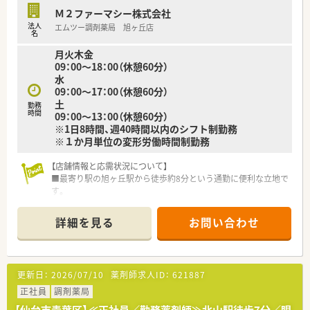
Ｍ２ファーマシー株式会社
法人
エムツー調剤薬局 旭ヶ丘店
名
月火木金
09：00～18：00（休憩60分）
水
09：00～17：00（休憩60分）
土
勤務
時間
09：00～13：00（休憩60分）
※1日8時間、週40時間以内のシフト制勤務
※１か月単位の変形労働時間制勤務
【店舗情報と応需状況について】
■最寄り駅の旭ヶ丘駅から徒歩約8分という通勤に便利な立地で
す。
■現在、常勤薬剤師3名体制で業務を行っており安心して働けま
す。
詳細を見る
お問い合わせ
■訪問看護や居宅介護支援事業所なども運営し、多職種連携を推
進します。
【募集背景と求める人物像について】
更新日：
2026/07/10
薬剤師求人ID：
621887
■施設からの在宅応需増加に伴う増員募集で、薬局の体制強化を
図ります。
正社員
調剤薬局
■患者様や医師といかに良好な関係性を築くかを考えられる方
【仙台市青葉区】≪正社員／勤務薬剤師≫北山駅徒歩7分／眼