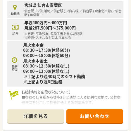
■総合病院門前の処方から本格的な漢方調剤まで幅広く経験を
宮城県 仙台市青葉区
積むことで、専門性の高い薬剤師へと成長できます。
仙台駅 (JR仙山線)／仙台駅 (JR仙石線)／仙台駅 (JR東北本線)／仙台
勤務地
■将来的に新規店舗の立ち上げ業務や薬局の管理業務に挑戦す
駅 (JR常磐
…
るなど、キャリアの選択肢を広げることが可能です。
年収460万円～600万円
■かかりつけ薬剤師としての経験を深めながら、地域医療に貢献
月給287,500円～375,000円
するスペシャリストとしての道を歩むことができます。
給与
※想定・平均残業、各種手当を含んだ総額
※経験・スキルなどにより異なる
【法人特徴について】
月火水木金
■調剤薬局事業の運営をはじめとして、不動産部門など幅広い事
08：30～17：30(休憩60分)
業展開を行っている安定した基盤を持つ企業様です。
09：00～18：00(休憩60分)
■仙台市内を中心に積極的な店舗展開を予定しており、今後も地
月火水木金土
域に密着した医療サービスの提供を目指されています。
08：30～12：30(休憩なし)
勤務
■従業員一人ひとりを大切にする社風があり、定期的な面談を実
時間
09：00～13：00(休憩なし)
施して悩みやキャリアについて相談できる体制があります。
※上記より週40時間のシフト勤務
※上記より週6日勤務
【店舗情報と応需状況について】
■各線の仙台駅から徒歩8分と通勤に大変便利な立地で、公共交
通機関を利用して快適に通える調剤薬局です。
■内科と婦人科を中心に1日40〜50枚ほどの処方箋を受け付け
ており、丁寧な対応ができる業務量となります。
詳細を見る
お問い合わせ
■薬剤師は常勤2名とパート1名が在籍しており、事務スタッフ2
名とともに協力し合いながら勤務しています。