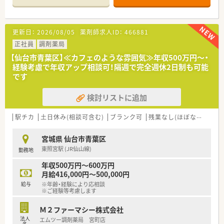
です。
■代表者が各店舗を定期的に巡回しており、現場の状況や人間関
係を把握しようと努めるなど、経営層との距離が近い社風と言え
更新日：
2026/08/05
薬剤師求人ID：
466881
ます。
正社員
調剤薬局
【店舗情報と応需状況について】
【仙台市青葉区】≪カフェのような雰囲気≫年収500万円～・
■仙台市営地下鉄南北線の旭ヶ丘駅から車で6分ほどの場所に位
経験考慮で年収アップ相談可！隔週で完全週休2日制も可能
置しており、マイカーでの通勤も可能で日々の通いやすさが魅力
です
です。
■主な応需科目は内科とアレルギー科で、1日の処方箋枚数は70
検討リストに追加
枚から80枚程度となっており、無理のないペースで業務に励めま
す。
■近隣の内科クリニックから処方箋をメインに受け付けており、
駅チカ
土日休み(相談可含む)
ブランク可
残業なし(ほぼなし含む)
地域に根ざした医療提供を通じて患者様との信頼関係を築ける
環境です。
宮城県 仙台市青葉区
東照宮駅 (JR仙山線)
勤務地
【こんな方にオススメ】
■残業を極力減らしてワークライフバランスを重視したい方や、
年収500万円～600万円
決まった休みをしっかり確保してリフレッシュしたい方に最適
月給416,000円～500,000円
です。
給与
※年齢・経験により応相談
■在宅業務や重いノルマに負担を感じている方で、外来での調剤
※ご経験等考慮します
業務や服薬指導にじっくりと専念したいと考えている方に適し
ています。
Ｍ２ファーマシー株式会社
■成長中の企業で自分自身も成長したいという意欲があり、将来
法人
エムツー調剤薬局 宮町店
的にリーダーシップを発揮して活躍したいと考えている方にお
名