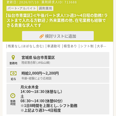
更新日：
2026/07/10
薬剤師求人ID：
713688
ん。急なお休みやご家庭との両立なども気軽にご相談ください。
・研修制度も充実！
パート・アルバイト
調剤薬局
eラーニングを取り入れており、システムの「メディカルナレッ
【仙台市青葉区】≪午後パート求人！≫週3～4日程の勤務！ラ
ジ」の受講費用は会社が負担しています。各種学会 参加費用用
ストまで入れる方歓迎♪外来業務の他、在宅業務も経験で
（受講費・交通費・宿泊費/条件あり）も会社負担しているため、ス
きる貴重な求人です
キルアップを全面サポートしています。
検討リストに追加
≪薬局について≫
患者様にとって雰囲気の良い薬局作りを心がけています。
残業なし(ほぼなし含む)
車通勤可
積雪あり
シフト制
大手チェーン以外
内科、消化器科のクリニック門前です。近隣の医療機関からも応
需しており、地域のみなさまへ丁寧な対応を心がけています。
宮城県 仙台市青葉区
陸前落合駅 (JR仙山線)
勤務地
≪就業ポイント≫
・2019年にできた店舗で比較的新しく、綺麗な内装の薬局です。
時給2,000円～2,200円
・水剤分注機、散剤自動監査システムやタブレットによる電子薬
歴など機材面が充実しています！
年齢・経験により応相談
給与
・店舗異動がないため、安定した場所で腰を据えて働くことが可
月火水木金
能です。
14：00～18：30（休憩なし）
・大手調剤薬局で経験を積み、これからご自身の長所（得意なこ
土
と）を伸ばしたい方にもオススメです！
08：30～14：00（休憩60分）
勤務
時間
※1日8時間を上限とし、シフト勤務
※上記より週3～4日程度