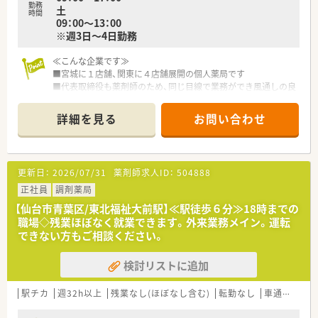
勤務
土
時間
09：00～13：00
※週3日～4日勤務
≪こんな企業です≫
■宮城に１店舗、関東に４店舗展開の個人薬局です
■代表取締役も薬剤師のため、同じ目線で業務ができ風通しの良
い職場です
■門前のドクターと二人三脚で患者様に対応する事を心掛けて
詳細を見る
お問い合わせ
いる企業です
≪こんな薬局です≫
■仙山線・東北福祉大前駅から徒歩６分の店舗です。仙台駅まで
更新日：
2026/07/31
薬剤師求人ID：
504888
はバスの通勤も可能。公共交通機関で通勤できる便利な店舗で
す。
正社員
調剤薬局
■在宅業務は担当者がいるため、外来業務をメインにしていただ
【仙台市青葉区/東北福祉大前駅】≪駅徒歩６分≫18時までの
きます。患者様とじっくり関わりたい方におススメです。運転が
職場◇残業ほぼなく就業できます。外来業務メイン。運転
苦手なかたでも歓迎いたします。
できない方もご相談ください。
■仙台には１店舗のみ。異動はありませんので腰を据えてじっ
くりと働くことができます。落ち着いた店内はどこか安心でき
検討リストに追加
る雰囲気です。
駅チカ
週32h以上
残業なし(ほぼなし含む)
転勤なし
車通勤可
~