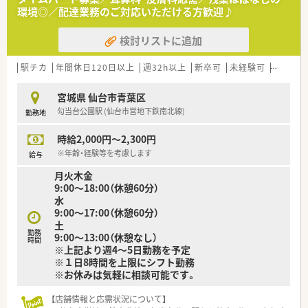
環境◎／配達業務のご対応いただける方歓迎♪
検討リストに追加
駅チカ
年間休日120日以上
週32h以上
新卒可
未経験可
ブラン
宮城県 仙台市青葉区
勾当台公園駅 (仙台市営地下鉄南北線)
勤務地
時給2,000円～2,300円
※年齢・経験等を考慮します
給与
月火木金
9:00～18:00（休憩60分）
水
9:00～17:00（休憩60分）
土
勤務
9:00～13:00（休憩なし）
時間
※上記より週4～5日勤務を予定
※１日8時間を上限にシフト勤務
※お休みは気軽に相談可能です。
【店舗情報と応需状況について】