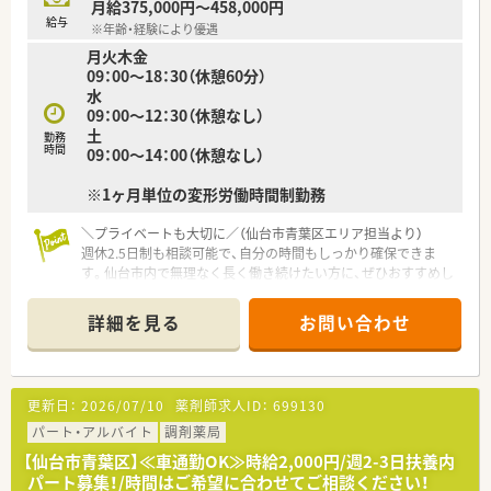
月給375,000円～458,000円
給与
※年齢・経験により優遇
【勤務実態について】
月火木金
■14時から18時30分頃の終業までの勤務が理想ですが、希望の
09：00～18：30（休憩60分）
曜日や日数については候補者様のご都合を伺いながら決定いた
水
します。
09：00～12：30（休憩なし）
■残業はほぼ発生しない環境ですので、終業後の予定が立てやす
土
く、ご家族との時間や趣味の時間をしっかりと確保することが可
勤務
時間
09：00～14：00（休憩なし）
能です。
■土曜日のお休みについても相談可能ですが、月に数回でも出勤
※1ヶ月単位の変形労働時間制勤務
いただける場合は、採用においてさらに優遇させていただく方針
です。
＼プライベートも大切に／（仙台市青葉区エリア担当より）
週休2.5日制も相談可能で、自分の時間もしっかり確保できま
す。仙台市内で無理なく長く働き続けたい方に、ぜひおすすめし
たい環境です。
＊------------------------------------------＊
詳細を見る
お問い合わせ
【店舗情報と応需状況について】
■北仙台駅から徒歩圏内に位置しており、近隣にある整形外科や
内科のクリニックより1日130枚から140枚の処方箋を受け付け
更新日：
2026/07/10
薬剤師求人ID：
699130
ています。
■戸建てを改装した温かみのある店舗となっており、広々とした
パート・アルバイト
調剤薬局
休憩室ではソファーに座りながら心身ともにリラックスして過
【仙台市青葉区】≪車通勤OK≫時給2,000円/週2-3日扶養内
ごせます。
パート募集！/時間はご希望に合わせてご相談ください！
■調剤室はコンパクトながらも効率的な導線が確保されており、