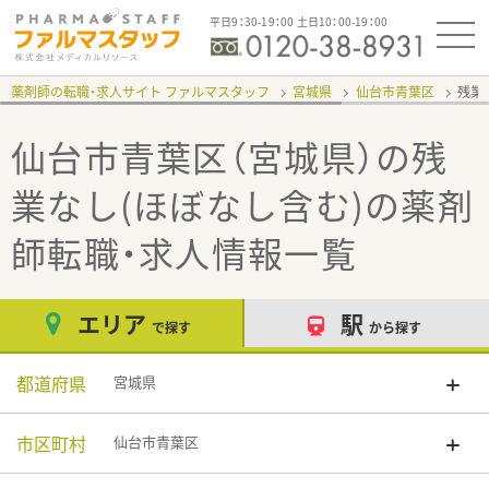
平日9：30-19：00 土日10：00-19：00
薬剤師の転職・求人サイト ファルマスタッフ
宮城県
仙台市青葉区
残業
仙台市青葉区（宮城県）の残
業なし(ほぼなし含む)
の薬剤
師転職・求人情報一覧
エリア
駅
で探す
から探す
都道府県
宮城県
市区町村
仙台市青葉区