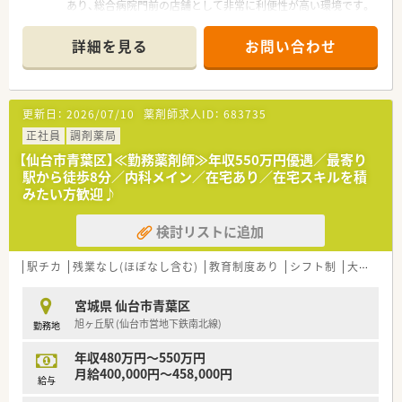
あり、総合病院門前の店舗として非常に利便性が高い環境です。
■応需科目は内科や循環器科を含む多岐にわたる総合科目であ
り、1日平均45枚程度の処方箋を丁寧に受け付けております。
詳細を見る
お問い合わせ
■薬剤師は常勤3名とパート1名の体制で運営されており、事務
スタッフも4名在籍しているため業務に専念できる環境です。
【募集背景と求める人物像について】
更新日：
2026/07/10
薬剤師求人ID：
683735
■今回は欠員補充に伴う急募案件となっており、即戦力として現
場を支えていただける調剤経験のある方を積極的に募集してい
正社員
調剤薬局
ます。
【仙台市青葉区】≪勤務薬剤師≫年収550万円優遇／最寄り
■総合病院からの処方箋が中心となるため、幅広い疾患に対する
駅から徒歩8分／内科メイン／在宅あり／在宅スキルを積
専門知識を学び、患者様に寄り添える方を求めております。
みたい方歓迎♪
■チームワークを大切にしながら、周囲のスタッフと円滑にコミ
ュニケーションを図り業務を遂行できる方を歓迎いたします。
検討リストに追加
【求人情報について】
■仙台市内では大変貴重な高時給案件となっており、経験やスキ
駅チカ
残業なし(ほぼなし含む)
教育制度あり
シフト制
大手チェーン以外
ルに応じて時給2,300円から2,500円での提示が可能です。
■勤務時間は平日の14時から18時の4時間勤務が基本ですが、勤
宮城県 仙台市青葉区
務日数や時間帯については柔軟に相談に応じてもらえます。
旭ヶ丘駅 (仙台市営地下鉄南北線)
勤務地
■土日祝日が固定でお休みとなるため、プライベートの予定も立
てやすく、ワークライフバランスを重視したい方に最適です。
年収480万円～550万円
月給400,000円～458,000円
給与