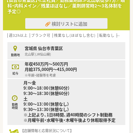
を歓迎します。
科・内科メイン／残業ほぼなし／薬剤師常時2～3名体制を
■報告・連絡・相談の重要性を理解し、迅速な対応ができる方を求
予定◎
めています。
検討リストに追加
【想定される業務内容】
■主な業務は、調剤、監査、そして患者様への丁寧な服薬指導で
す。
週32h以上
ブランク可
残業なし(ほぼなし含む)
転勤なし
車通勤
■将来的には正社員が外来対応と在宅・居宅指導を中心に担う方
針です。
宮城県 仙台市青葉区
■施設在宅業務では、迅速かつ正確に業務を遂行する能力が求め
北山駅 (JR仙山線)
勤務地
られます。
年収450万円～500万円
【職場環境と雰囲気】
月給375,000円～415,000円
■経営陣との距離が近く、現場の意見が業務改善に反映されやす
給与
※年齢・経験等を考慮
い環境です。
月～金
■パーマやネクタイなしも可能で、個性を尊重する自由な社風が
9：00～18：00（休憩60分）
あります。
9：30～18：30（休憩60分）
■エリアマネージャーが入社後も親身にサポートするため安心
土
して働けます。
9：00～13：00（休憩なし）
勤務
時間
9：30～13：30（休憩なし）
※上記より、1日8時間、週40時間のシフト制勤務
※月曜午前・水曜午後・木曜午後より休暇取得予定
【店舗情報と応需状況について】