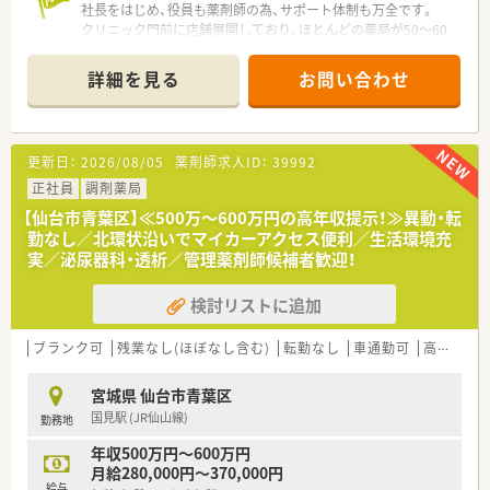
社長をはじめ、役員も薬剤師の為、サポート体制も万全です。
クリニック門前に店舗展開しており、ほとんどの薬局が50～60
枚前後の処方箋枚数です。
詳細を見る
お問い合わせ
<こんな薬局です>
■仙台市に数店舗展開している地元密着系の調剤薬局です。代
表者は女性薬剤師の方で、子育て中のママさん薬剤師も多く活躍
しております。若手からベテランまで、患者様を第一に考えた接
更新日：
2026/08/05
薬剤師求人ID：
39992
客を心掛けております。
■お車通勤もバス通勤でもOK!仙台市内中心部までのバスの本
正社員
調剤薬局
数も多く、バス通勤でも利便性は良いエリアです♪在宅業務数件
【仙台市青葉区】≪500万～600万円の高年収提示！≫異動・転
のみで担当者がおります。運転が苦手な方でも大丈夫！
勤なし／北環状沿いでマイカーアクセス便利／生活環境充
■いずれの店舗ともゆったりと働ける環境です！病院のみや企業
実／泌尿器科・透析／管理薬剤師候補者歓迎！
出身の方で調剤薬局で活躍したい、興味があるという方もまずは
ご相談ください。
検討リストに追加
■電子薬歴はi-padを利用。場所をとらず自由に使えるので使い
勝手抜群です。薬歴記載のための残業もありません。
■JR・地下鉄北仙台駅そば。各方面からの通勤が便利な環境で
ブランク可
残業なし(ほぼなし含む)
転勤なし
車通勤可
高給与(600万円以上)
す。患者層もよく、安心して就業できる環境です。
宮城県 仙台市青葉区
<企業の特長>
国見駅 (JR仙山線)
勤務地
■仙台市のみに店舗展開をしております。基本的に異動はあり
ませんが、もしもの時でも転居の必要がなく、住み慣れたエリア
年収500万円～600万円
でご勤務いただけます。
月給280,000円～370,000円
■店舗のやり方は基本的なことはありますが、それ以外について
給与