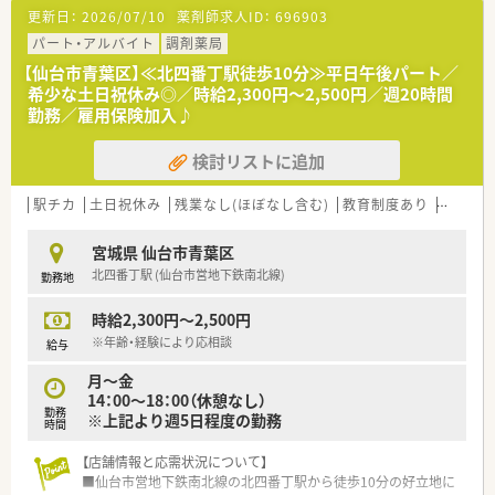
更新日：
2026/07/10
薬剤師求人ID：
696903
【店舗情報と応需状況について】
■JR仙山線の愛子駅から徒歩15分ほどの立地にあり、小児科と
パート・アルバイト
調剤薬局
内科アレルギー科をメインに応需している地域密着型の店舗で
【仙台市青葉区】≪北四番丁駅徒歩10分≫平日午後パート／
す。
希少な土日祝休み◎／時給2,300円～2,500円／週20時間
■処方箋枚数は月に約50枚と非常にゆとりがあるため、一人ひ
勤務／雇用保険加入♪
とりの患者様に対して時間をかけて丁寧に向き合うことが可能
です。
検討リストに追加
■薬剤師1.5名と事務2名の計4名体制で運営されており、スタッ
フ間の連携を密に取りながら円滑に日々の業務を進めていま
す。
駅チカ
土日祝休み
残業なし(ほぼなし含む)
教育制度あり
大手チ
【求人情報について】
宮城県 仙台市青葉区
■扶養内パートとして少ない時間でし募集をかけており、未経験
北四番丁駅 (仙台市営地下鉄南北線)
勤務地
からのスタートや久しぶりの現場復帰も全面的に支援いたしま
す。
時給2,300円～2,500円
■60歳以上の方も歓迎する年齢不問の求人ですので、これまで
の豊富な知識を地域の患者様のために活かせる貴重な機会で
※年齢・経験により応相談
給与
す。
月～金
■平日は18時までの勤務で残業もほぼ発生しないため、仕事と
14：00～18：00（休憩なし）
私生活を高い次元で両立させたい方に最適な条件が揃っていま
勤務
※上記より週5日程度の勤務
す。
時間
【店舗情報と応需状況について】
■仙台市営地下鉄南北線の北四番丁駅から徒歩10分の好立地に