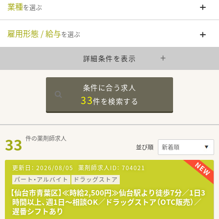
業種
を選ぶ
雇用形態 / 給与
を選ぶ
詳細条件を表示
条件に合う求人
33
件を
検索する
33
件の薬剤師求人
並び順
更新日：
2026/08/05
薬剤師求人ID：
704021
パート・アルバイト
ドラッグストア
【仙台市青葉区】≪時給2,500円≫仙台駅より徒歩7分／1日3
時間以上、週1日～相談OK／ドラッグストア（OTC販売）／
遅番シフトあり