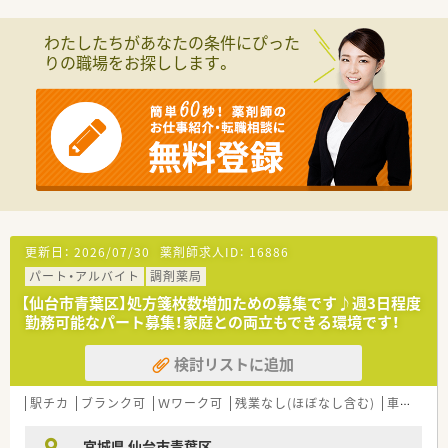
【やりがい/おすすめポイント】
■同世代の仲間と切磋琢磨しながら、地域に根ざした薬局として
わたしたちがあなたの条件にぴった
患者様から頼られるやりがいを感じられます。
りの職場をお探しします。
■数字やノルマに追われることがないため、目の前の患者様一人
ひとりと誠実に向き合うことができます。
■サポート体制が万全なため、急な休みや有給休暇の取得時もお
互い様に調整しており、相談しやすい環境です。
【想定されるキャリアイメージ】
■調剤業務の基礎をしっかり学んだ後は、早期に店舗運営を支え
る管理薬剤師へとステップアップが可能です。
■将来的には複数店舗を統括するエリアマネージャーや、本部の
業務部など多彩なキャリアが選択できます。
■若手のうちから幅広い疾患の処方に触れることができ、実践的
更新日：
2026/07/30
薬剤師求人ID：
16886
な調剤知識を深められる環境です。
パート・アルバイト
調剤薬局
【法人特徴について】
【仙台市青葉区】処方箋枚数増加ための募集です♪週3日程度
■東証プライム上場のグループ企業として強固な経営基盤を持
勤務可能なパート募集！家庭との両立もできる環境です！
ち、東北エリアに密着した店舗展開をしています。
■大手グループの安心感がありながらも、個人企業のような柔軟
検討リストに追加
さとアットホームな雰囲気を兼ね備えています。
■経営陣が現場との距離感を大事にしており、風通しの良い環境
駅チカ
ブランク可
Ｗワーク可
残業なし(ほぼなし含む)
車通勤可
の中で役員と社員が一丸となって会社を支えています。
宮城県 仙台市青葉区