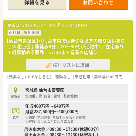
詳細を見る
お問い合わせ
【店舗情報と応需状況について】
■JR仙山線の東北福祉大前駅から徒歩で6分の場所に位置して
おり、通勤アクセスが良好で通いやすい店舗です。
更新日：
2026/08/07
薬剤師求人ID：
10164
■1日約60から70枚の処方箋を応需しており、外科や整形外科、
内科など幅広い科目を扱っている薬局です。
正社員
調剤薬局
■常勤薬剤師3名とパート薬剤師1名、事務2名が在籍し、常時2名
【仙台市青葉区】≪仙台市内では希少な漢方の取り扱いあり
体制でゆとりを持った対応を行っています。
♪≫北四番丁駅徒歩8分／20～30代が活躍中！／在宅あり
で経験積める薬局／17:30まで営業の店舗◎
【法人特徴について】
■マンツーマン展開をメインとする個人薬局であり、地域に根ざ
検討リストに追加
した親しみやすい店舗づくりを目指しています。
■社長自ら薬剤師として現場に立ち、スタッフと同じ目線で業務
を行う非常に風通しの良い職場環境が特徴です。
残業なし(ほぼなし含む)
転勤なし
車通勤可
高給与(600万円以上)
■門前ドクターとの関係性が非常に良好であり、二人三脚で患者
様に対応することを心がけている安定した企業です。
宮城県 仙台市青葉区
北四番丁駅 (仙台市営地下鉄南北線)
勤務地
【想定されるキャリアイメージ】
■社長と同じ目線で業務を行うことで、個人薬局の経営ノウハウ
年収460万円～640万円
や現場での実践的なマネジメントを学習できます。
月給287,500円～400,000円
■会社負担でさまざまな研修や勉強会に参加できるため、最新の
給与
※想定・平均残業、各種手当を含んだ総額
医療知識を身につけた専門家へ成長が可能です。
※経験・スキルなどにより異なる
■地域の医療機関との強固な連携を深める経験を通じて、患者様
月火水木金／08：30～17：30（休憩60分）
から信頼されるかかりつけ薬剤師として活躍できます。
月火水木金／08：30～12：30（休憩なし）