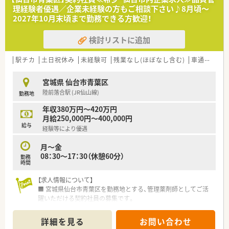
店舗が最寄り駅から徒歩圏内など通勤に便利な場所にありま
理経験者優遇／企業未経験の方もご相談下さい♪8月頃～
す。
2027年10月末頃まで勤務できる方歓迎！
■総合病院の門前やクリニック門前など多様な形態の店舗を運
営し、地域住民の健康を支えるかかりつけ薬局を目指していま
検討リストに追加
す。
■家庭と仕事の両立に深い理解がある法人であり、ライフステー
ジの変化に合わせながら安心して長く働き続けられる環境で
駅チカ
土日祝休み
未経験可
残業なし(ほぼなし含む)
車通勤可
す。
宮城県 仙台市青葉区
【こんな方にオススメ】
陸前落合駅 (JR仙山線)
勤務地
■平日の夕方以降や週末の時間を有意義に使いたいと考えてお
り、扶養範囲内や短時間勤務で働ける職場をお探しの方に最適で
年収380万円～420万円
す。
月給250,000円～400,000円
■これまでの調剤経験を活かしつつ、内科や漢方といった専門的
給与
経験等により優遇
な分野を基礎から学び直して知識の幅を広げたい方に薦められ
ます。
月～金
■最寄り駅から徒歩圏内で通いやすい場所にある職場を希望し
08：30～17：30（休憩60分）
勤務
ており、公共交通機関を利用して快適に通勤したい方にぴったり
時間
です。
【求人情報について】
■ 宮城県仙台市青葉区を勤務地とする、管理薬剤師としてご活
躍いただける契約社員の募集です。
■ 提示される想定年収は380万円から420万円となっており、ご
経験等により優遇されます。
詳細を見る
お問い合わせ
■企業未経験の方もご相談下さい♪