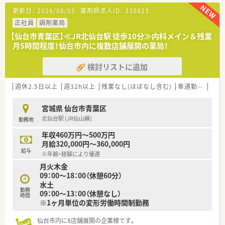
数は状況に応じて柔軟に配置される体制を整えている状況で
更新日：
2026/08/05
薬剤師求人ID：
330823
す。
正社員
調剤薬局
【想定される業務内容】
【仙台市青葉区】≪JR北仙台駅 徒歩10分≫内科メイン＆残業
■主に店舗での第1類医薬品のカウンセリング販売や、お客様の
月5時間程度！仙台市内に複数店舗展開の薬局！
症状に合わせた適切な一般用医薬品の選定とアドバイスを担当
します。
検討リストに追加
■調剤業務は一切ございませんので、OTC販売のスペシャリスト
として接客を通じたお客様への健康サポートに専念できる内容
です。
週休2.5日以上
週32h以上
残業なし(ほぼなし含む)
車通勤可
積雪
■医薬品販売に付随するレジ業務や商品の品出し、元気な声出し
による呼び込みなど、店舗運営に関わる業務全般にも携わりま
宮城県 仙台市青葉区
す。
北仙台駅 (JR仙山線)
勤務地
【法人特徴について】
年収460万円～500万円
■全国規模でドラッグストアチェーンを展開しており、圧倒的な
月給320,000円～360,000円
集客力と収益性を武器に業界内でもトップレベルの地位を確立
給与
※年齢・経験により優遇
しています。
月火木金
■駅前の一等地に特化した出店戦略を継続しており、近年ではイ
09：00～18：00（休憩60分）
ンバウンド需要に対応するための多言語スタッフ配置も特徴的
水土
です。
勤務
09：00～13：00（休憩なし）
■非上場企業という強みを活かして無理な出店計画は立てず、着
時間
※1ヶ月単位の変形労働時間制勤務
実かつ健全な経営を続けることで安定した雇用環境を提供して
います。
仙台市内に8店舗展開の企業様です。