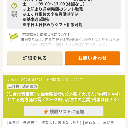
土 ／09：00～13：00（休憩なし）
【こんな方にオススメ】
※上記より週40時間のシフト勤務
■残業がほとんどなく18時までに退社できる環境で働きたいと
勤務
※１ヶ月単位の変形労働時間制
時間
考えており、家庭との両立を重視される方にオススメです。
※基本週6勤務
■外科や整形外科など幅広い科目の処方箋に触れながら、着実に
※平日１日休みもシフト相談可能
薬剤師としての専門知識とスキルを磨きたい方に最適です。
■和気あいあいな個人薬局で、経営者と近い距離で意見を交わし
【店舗情報と応需状況について】
ながらのびのびと自分らしく働きたい方にぴったりです。
■最寄り駅は北四番丁駅で徒歩8分ほどのアクセスしやすい立地
です。仙台市青葉区で通勤しやすい環境が整っています。
■応需科目は内科や本格的な漢方で、1日あたり70枚ほどの処方
箋を受け付けており様々な症例を学ぶことが可能です。
詳細を見る
お問い合わせ
■薬剤師は常勤1名とパート2名が在籍し、医療事務2名とともに
コミュニケーションを重ねて協力し合える環境を整えていま
す。
更新日：
2026/08/07
薬剤師求人ID：
101179
【募集背景と求める人物像について】
■事業拡大と体制強化に伴い、調剤業務に対応していただける正
正社員
調剤薬局
社員の薬剤師を新しく増員募集することとなりました。
【仙台市青葉区】≪仙台駅徒歩8分≫駅チカ求人◎内科を中心
■20代から30代の若手世代が活躍している環境です！これまで
とする処方箋応需／20〜30代活躍中の企業/残業ほぼナシ！
のご経験を活かして新しい挑戦をしたい方を積極的にお迎えい
たします。
検討リストに追加
■患者様に対して親身に応対でき、新しい知識やスキルの習得に
対して意欲的に取り組める方を求めていらっしゃいます。
新卒可
未経験可
残業なし(ほぼなし含む)
転勤なし
高給与(600万円以上)
【想定されるキャリアイメージ】