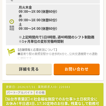
勧めです。
月火木金
09：00～19：00（休憩60分）
水
09：00～18：00（休憩60分）
土
勤務
09：00～14：00（休憩60分）
時間
※上記時間内で1日8時間、週40時間のシフト制勤務
※1ヶ月単位の変形労働時間制
【店舗情報と応需状況について】
■最寄り駅の東照宮駅から徒歩約6分と、公共交通機関での通勤
に便利です。
■婦人科をメインに応需しており、処方箋は1日あたり約30枚で
す。
詳細を見る
お問い合わせ
■薬剤師は常勤2名、事務スタッフ2名が在籍する予定の人員体
制です。
【法人特徴について】
更新日：
2026/07/31
薬剤師求人ID：
220383
■宮城県と岩手県で地域に根差した調剤薬局を複数店舗展開し
ています。
パート・アルバイト
その他
■訪問看護や居宅介護支援事業も運営しており、多職種連携を推
【仙台市青葉区】≪社会福祉施設でのお仕事≫土日祝完全に
進します。
お休み！平日週3日、17:30定時のお仕事。残業なしで勤務可
■今後2～3年で10～15店舗への拡大を目指している成長企業で