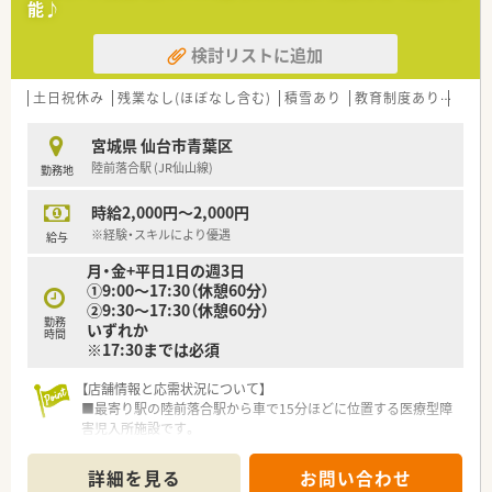
能♪
す。
検討リストに追加
【勤務実態について】
■月の平均残業時間は5時間程度と、非常に少なく働きやすい環
境です。
土日祝休み
残業なし(ほぼなし含む)
積雪あり
教育制度あり
大手
■日曜祝日に加え他1日の週休2日制で、夏季・年末年始休暇も取
得できます。
宮城県 仙台市青葉区
■将来的には隔週で完全週休2日制のシフトを組むことも相談可
陸前落合駅 (JR仙山線)
勤務地
能です。
時給2,000円～2,000円
【職場環境と雰囲気】
■まるでカフェのような、おしゃれで大変きれいな薬局で勤務で
※経験・スキルにより優遇
給与
きます。
月・金+平日1日の週3日
■婦人科領域の専門知識を深め、薬剤師としてスキルアップが図
①9:00～17:30（休憩60分）
れます。
②9:30～17:30（休憩60分）
■経営陣との距離が近く、現場の意見が業務改善に反映されやす
勤務
いずれか
い社風です。
時間
※17:30までは必須
【店舗情報と応需状況について】
■最寄り駅の陸前落合駅から車で15分ほどに位置する医療型障
害児入所施設です。
■処方箋枚数は1日20枚程度。施設内の調剤や外来の調剤もがお
対応いただきます。
詳細を見る
お問い合わせ
■常勤薬剤師1名と調剤助手1名が在籍し、助け合いながら業務