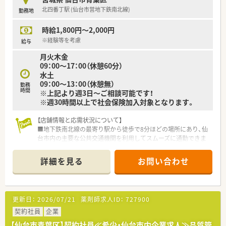
北四番丁駅 (仙台市営地下鉄南北線)
勤務地
時給1,800円～2,000円
※経験等を考慮
給与
月火木金
09：00～17：00（休憩60分）
水土
09：00～13：00（休憩無）
勤務
時間
※上記より週3日～ご相談可能です！
※週30時間以上で社会保険加入対象となります。
【店舗情報と応需状況について】
■地下鉄南北線の最寄り駅から徒歩で8分ほどの場所にあり、仙
台市内の主要な公共交通機関を利用してスムーズに通勤できま
す。
■近隣の医院や大学病院からの処方箋を受け付けており、内科や
詳細を見る
お問い合わせ
漢方をメインとして1日に70枚ほどの処方箋を応需しています。
■店舗は薬剤師が常勤1名とパート2名に加えて事務が2名在籍
しており、計5名のスタッフが協力し合って日々の業務を運営し
ています。
更新日：
2026/07/21
薬剤師求人ID：
727900
【法人特徴について】
契約社員
企業
■仙台市の市街地を中心に複数の店舗を展開しており、すべての
【仙台市青葉区】契約社員≪希少・仙台市内企業求人≫品質管