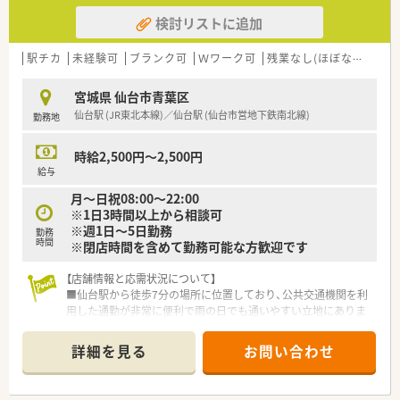
検討リストに追加
駅チカ
未経験可
ブランク可
Ｗワーク可
残業なし(ほぼなし含む)
宮城県 仙台市青葉区
仙台駅 (JR東北本線)／仙台駅 (仙台市営地下鉄南北線)
勤務地
時給2,500円～2,500円
給与
月～日祝08:00～22:00
※1日3時間以上から相談可
※週1日～5日勤務
勤務
時間
※閉店時間を含めて勤務可能な方歓迎です
【店舗情報と応需状況について】
■仙台駅から徒歩7分の場所に位置しており、公共交通機関を利
用した通勤が非常に便利で雨の日でも通いやすい立地にありま
す。
■物販を主としたドラッグストアであるため、処方箋応需はござ
詳細を見る
お問い合わせ
いませんが、第1類医薬品の販売を通して地域に貢献ができま
す。
■現在はパートスタッフを中心に運営されており、現場の薬剤師