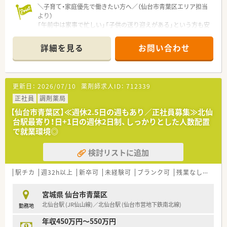
＼子育て・家庭優先で働きたい方へ／（仙台市青葉区エリア担当
より）
「午前中は家事で忙しい」「子供の送り迎えがある」という方も安
心です。14時からの遅めスタートや、土日休みなど、生活スタイ
ルに合わせたシフト調整が柔軟に相談できます。
詳細を見る
お問い合わせ
【法人特徴について】
■仙台市内に4店舗を展開する法人であり、地域に先駆けて在宅
医療への積極的な取り組みを続けている先駆的な企業です。
■患者様やそのご家族との信頼関係を第一に考えており、服薬状
更新日：
2026/07/10
薬剤師求人ID：
712339
況の確認だけでなく生活全般をサポートする視点を大切に運営
しています。
正社員
調剤薬局
■在宅担当と店舗担当がそれぞれの役割を明確に認識しており、
【仙台市青葉区】≪週休2.5日の週もあり／正社員募集≫北仙
スタッフ全員が笑顔で働ける職場環境づくりを目標として掲げ
台駅最寄り！日+1日の週休2日制、しっかりとした人数配置
ています。
で就業環境◎
【店舗情報と応需状況について】
検討リストに追加
■JR仙山線の陸前落合駅から車で15分ほどの場所に位置してお
り、内科や小児科など幅広い科目の処方箋を1日35枚ほど応需し
ています。
駅チカ
週32h以上
新卒可
未経験可
ブランク可
残業なし(ほぼなし含む)
■近隣の医療機関が院外処方へ移行したことに伴い外来数が増
加傾向にあり、地域住民の健康を支える重要な役割を担っている
宮城県 仙台市青葉区
店舗です。
北仙台駅 (JR仙山線)／北仙台駅 (仙台市営地下鉄南北線)
勤務地
■宮城県第1号の健康サポート薬局として認定を受けており、調
剤のみならず介護用品の販売など痒い所に手が届くサービスを
年収450万円～550万円
提供します。