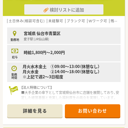
電子薬歴や自動分包機などの設備を導入して業務の効率化を図
検討リストに追加
っています。
【求人情報について】
土日休み(相談可含む)
未経験可
ブランク可
Ｗワーク可
残業なし(ほぼなし含む)
■想定年収は450万円から550万円となっており、これまでのご
経験や年齢を考慮した上で、ご満足いただける条件を個別に提示
宮城県 仙台市青葉区
します。
愛子駅 (JR仙山線)
勤務地
■住宅手当や退職金制度などの福利厚生が充実しており、将来を
見据えて宮城県内で腰を据えて長く働きたい方にぴったりの好
待遇です。
時給1,800円～2,000円
■昇給は毎年4月に実施されており、個人の頑張りや会社の業績
給与
を正当に評価して還元する仕組みが整っているため、モチベーシ
月火水木金土 ①09:00～13:00（休憩なし）
ョンを維持できます。
月火水金 ②14:00～18:00（休憩なし）
勤務
※上記で週2～3日程度
【法人特徴について】
時間
■仙台市内を中心に地域密着型の店舗展開を行っており、ドクタ
ーとの緊密な連携を重視したクリニック門前での開局にこだわ
【法人特徴について】
っています。
■大手企業の傘下として宮城県仙台市に店舗を展開しており、安
■社長自らが積極的に店舗を巡回しており、現場で働くスタッフ
定した経営基盤と充実した福利厚生の両立を実現しています。
の意見を直接汲み取ってくれる非常に風通しの良い社風が自慢
■大手ならではの教育ノウハウと地域密着型の柔軟な運営を併
の企業です。
せ持ち、薬剤師が専門性を発揮しやすい環境作りに注力していま
詳細を見る
お問い合わせ
■中途入社の社員が多く在籍しており、キャリアに関わらずフラ
す。
ットに意見を出し合いながら切磋琢磨できる明るい雰囲気が特
■従業員の成長を支える資格支援制度などの制度が充実してお
徴です。
り、長く安心してキャリアを築けることを大切にする法人です。