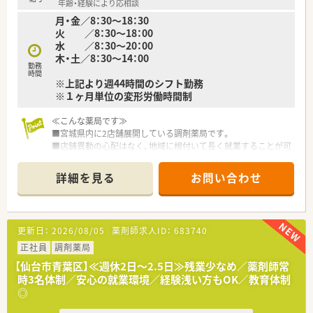
年齢・経験により応相談
は各店舗におまかせ。エリアや店舗規模、応需科目によって各店
月・金／8：30～18：30
舗のカラーが発揮でき、スタッフみんながのびのびと勤務できる
火 ／8：30～18：00
環境です。
水 ／8：30～20：00
■家庭との両立をしながら働くママさんスタッフも多数活躍中！
木・土／8：30～14：00
どの店舗も残業時間少なめなので、メリハリをつけて業務に取組
勤務
む事ができます。
時間
※上記より週44時間のシフト勤務
※１ヶ月単位の変形労働時間制
≪こんな薬局です≫
■宮城県内に2店舗展開している調剤薬局です。
■店舗異動の心配はなく、地域に根付いて長く就業することが可
能です。
■泌尿器科をメインに応需しており、透析も行っています。
詳細を見る
お問い合わせ
1日あたりの処方箋応需枚数は50枚前後と安定しており、残業も
少ない環境で働けます。
■北環状線沿いの立地でお車通勤に便利です。スーパー・ドラッ
グストア・ホームセンター等、商業施設もすぐ近くにあり、就業
更新日：
2026/08/05
薬剤師求人ID：
683740
前後の御用を足すにも便利な立地です。
■企業規模は決して大きくはないですが、夏季休暇（3日程度）・
正社員
調剤薬局
年末年始休暇（6日程度）・ゴールデンウイーク（3日程度）と、お休
【仙台市青葉区】≪週休2日～2.5日≫残業少なめ／薬剤師常
みはしっかり確保できる環境です。
時3名体制／安心の就業環境／経験浅い方もOK／教育体制
◎
≪こんな方にオススメ≫
■ご経験を活かして今後もスキルアップしていきたい方（年収