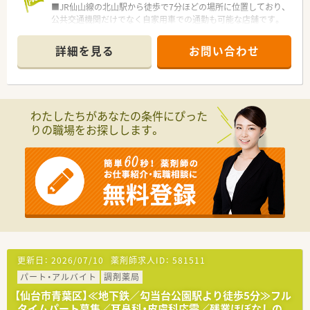
■JR仙山線の北山駅から徒歩で7分ほどの場所に位置しており、
公共交通機関だけでなく自家用車での通勤も可能な店舗です。
■主な応需科目は眼科と内科がメインとなっており、処方箋枚数
は1日あたり40枚から50枚ほどを安定して応需しています。
詳細を見る
お問い合わせ
■薬剤師は常勤1名とパート1名の体制で運営されており、医療
事務も2名在籍しているため、調剤業務に専念できる環境です。
【こんな方にオススメ】
■一人の患者様とじっくり向き合い、かかりつけ薬剤師として深
わたしたちがあなたの条件にぴった
い信頼関係を築いていきたいという想いを持つ方に最適です。
りの職場をお探しします。
■残業がほぼない環境を求めている方や、仕事と家庭を両立させ
ながら無理なくキャリアを積んでいきたい方に推奨します。
■大手チェーンにはない裁量権を持ち、代表のビジョンに触れな
がら会社の成長過程を一緒に楽しみたいと考える方に適してい
ます。
【法人特徴について】
■気軽に相談できる身近な街の薬局として地域密着型の運営を
続けており、代表取締役も薬剤師として現場で活躍しています。
■代表との距離が近く風通しの良い社風が大きな魅力であり、現
場の意見が反映されやすい和やかな雰囲気の法人組織です。
更新日：
2026/07/10
薬剤師求人ID：
581511
■積極的に最新の機材や調剤システムを導入しており、現場で働
パート・アルバイト
調剤薬局
く薬剤師が効率よく安全に働ける店舗環境を整えています。
【仙台市青葉区】≪地下鉄／勾当台公園駅より徒歩5分≫フル
タイムパート募集／耳鼻科・皮膚科応需／残業ほぼなしの