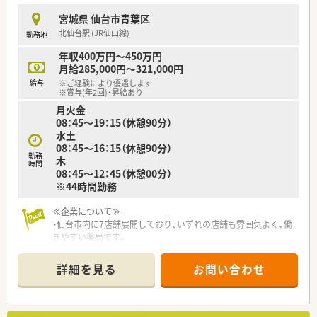
宮城県 仙台市青葉区
【求人情報について】
北仙台駅 (JR仙山線)
勤務地
■想定年収は400万円から520万円をベースとしており、ご経験
や年齢を最大限に考慮した上で納得いただける給与条件を提示
年収400万円～450万円
します。
月給285,000円～321,000円
■昇給は年1回4月に実施され賞与も年2回支給されるほか、エリ
給与
※ご経験により優遇します
アにより地域手当や資格手当などの各種手当が非常に充実して
※賞与(年2回)・昇給あり
いる点が特徴です。
月火金
■年間休日は昨年度実績で122日と非常に多く、大手企業ならで
08：45～19：15（休憩90分）
はの手厚い福利厚生制度が整っているため安心して就業いただ
水土
けます。
08：45～16：15（休憩90分）
勤務
木
時間
08：45～12：45（休憩00分）
※44時間勤務
≪企業について≫
・仙台市内に7店舗展開しており、いずれの店舗も雰囲気よく、働
きやすい薬局です。
・代表はじめ、取締役のほとんどが薬剤師資格を所持しており、
業務内容や仕事に関することはもちろん専門知識も共有したり
詳細を見る
お問い合わせ
相談しあえるなど、安心して従事することができます。
・福利厚生面も充実しています！
制度を利用して産休・復職した社員も既に多数いますが、「制度
はあるけど利用しづらい」等といった雰囲気はまったくありませ