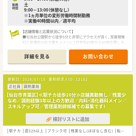
土
勤務
時間
9:00－13:00（休憩なし）
※1ヵ月単位の変形労働時間制勤務
※実働40時間以内／週平均
【店舗情報と応需状況について】
■勾当台公園駅から徒歩5分と非常にアクセスが良く、耳鼻咽喉
科と皮膚科の処方箋をメインに1日平均40枚から45枚応需しま
す。
■現在は40代から50代のベテラン薬剤師が在籍しており、常勤
詳細を見る
お問い合わせ
1.5名体制の少人数での店舗運営をしています。
■近隣の医療機関だけでなく広域からの面処方箋も受け付けて
おり、地域に根差したかかりつけ薬局として質の高い医療を提供
します。
更新日：
2026/07/10
薬剤師求人ID：
12102
【法人特徴について】
正社員
調剤薬局
■東証プライム上場企業として全国に350店舗以上を展開し、大
【仙台市青葉区】≪駅チカ徒歩10分≫店舗異動無し／残業少
学病院門前からコンビニ併設店まで多彩な店舗形態を強みとし
なめ／調剤経験3年以上の方歓迎／内科・消化器科メイン／
ています。
スキルアップ可／管理薬剤師候補での募集です！
■調剤業界でいち早くM&Aをスタートさせた先駆者的な企業で
あり、今後も新規出店を継続して推進する非常に成長性の高い法
検討リストに追加
人です。
■地域密着型の店舗運営に注力しており、全店舗の2割以上が健
康サポート薬局の認定を取得するなど業界トップクラスの実績
駅チカ
週32h以上
ブランク可
残業なし(ほぼなし含む)
転勤なし
を誇ります。