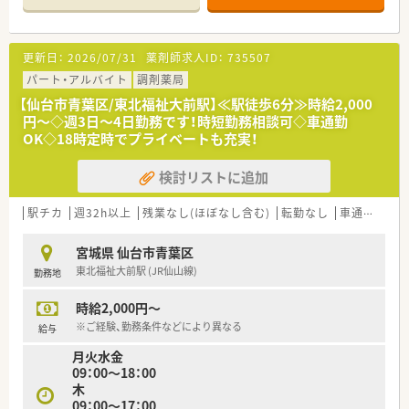
を進めています。
【勤務実態について】
更新日：
2026/07/31
薬剤師求人ID：
735507
■月曜・金曜＋平日1日の週3日勤務で、17:30までの勤務が必須
となります。
パート・アルバイト
調剤薬局
■重症心身障害児・者医療における調剤や服薬支援の専門知識が
【仙台市青葉区/東北福祉大前駅】≪駅徒歩6分≫時給2,000
深まります。
円～◇週3日～4日勤務です！時短勤務相談可◇車通勤
■入所者様や外来患者様への調剤・一包化や錠剤の粉砕業務がメ
OK◇18時定時でプライベートも充実！
インとなります。
検討リストに追加
【職場環境と雰囲気】
■女性スタッフが多く活躍しており、お互いに支え合う穏やかな
雰囲気の職場です。
駅チカ
週32h以上
残業なし(ほぼなし含む)
転勤なし
車通勤可
■調剤助手が在籍しているため、薬剤師本来の業務にしっかり集
中できます。
宮城県 仙台市青葉区
■最新機材を取り揃えることで業務効率化を図り、働きやすい環
東北福祉大前駅 (JR仙山線)
勤務地
境を作っています。
時給2,000円～
【法人特徴について】
■地域福祉のセーフティネットとして30年以上、地域に貢献し続
※ご経験、勤務条件などにより異なる
給与
けている法人です。
月火水金
■長期・短期入所から外来まで幅広く対応し、質の高い福祉・医療
09：00～18：00
を提供しています。
木
■常勤医3名・非常勤医4名が在籍し、手厚い医療ケア体制を整え
09：00～17：00
ています。