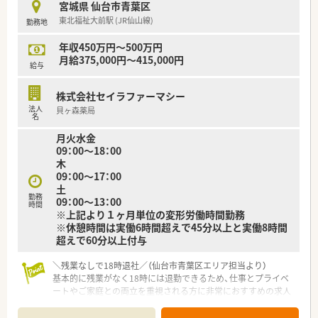
宮城県 仙台市青葉区
東北福祉大前駅 (JR仙山線)
勤務地
年収450万円～500万円
月給375,000円～415,000円
給与
株式会社セイラファーマシー
法人
貝ヶ森薬局
名
月火水金
09：00～18：00
木
09：00～17：00
土
勤務
09：00～13：00
時間
※上記より１ヶ月単位の変形労働時間勤務
※休憩時間は実働6時間超えで45分以上と実働8時間
超えで60分以上付与
＼残業なしで18時退社／（仙台市青葉区エリア担当より）
基本的に残業がなく18時には退勤できるため、仕事とプライベ
ートやご家庭との両立を重視される方に非常におすすめの求人
です。
＊------------------------------------------＊