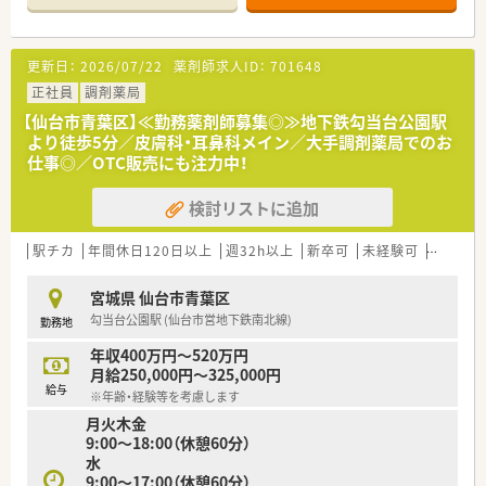
【会社特徴】
■ 環境や衛生のプロフェッショナルが満足するような、関連薬
更新日：
2026/07/22
薬剤師求人ID：
701648
剤の開発や提携に努めています。
■ 宮城県内で唯一の医療用医薬品製造販売業者であり、地域社
正社員
調剤薬局
会において高い信頼を得ています。
【仙台市青葉区】≪勤務薬剤師募集◎≫地下鉄勾当台公園駅
■ 従業員のスキルアップを応援しており、外部研修等への参加
より徒歩5分／皮膚科・耳鼻科メイン／大手調剤薬局でのお
を支援する福利厚生があります。
仕事◎／OTC販売にも注力中！
【想定されるモデル年収】
検討リストに追加
■ ご提示できる年収は380万円から420万円の範囲であり、契約
社員としての採用となります。
■ これまでのご経験やスキルを考慮した上で、支給される給与
駅チカ
年間休日120日以上
週32h以上
新卒可
未経験可
残業なし
額が最終的に優遇されます。
■ 定期的な昇給や賞与の支給はございませんが、時間外手当が
宮城県 仙台市青葉区
全額支給される仕組みです。
勾当台公園駅 (仙台市営地下鉄南北線)
勤務地
年収400万円～520万円
月給250,000円～325,000円
給与
※年齢・経験等を考慮します
月火木金
9:00～18:00（休憩60分）
水
9:00～17:00（休憩60分）