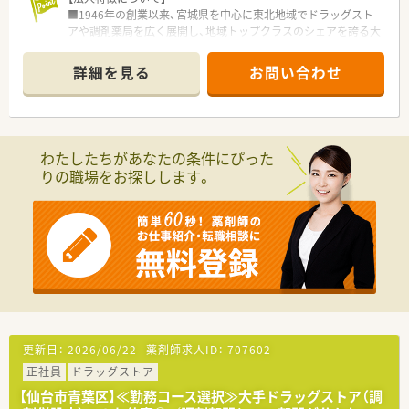
■1946年の創業以来、宮城県を中心に東北地域でドラッグスト
アや調剤薬局を広く展開し、地域トップクラスのシェアを誇る大
手法人です。
■「ありがとう、そのひと言がうれしくて」を理念に掲げ、専門性
詳細を見る
お問い合わせ
を活かしたコンサルティングによるお客様第一主義を徹底して
います。
■東日本エリアにおけるグループシェア拡大をミッションとし、
安定した経営基盤と先進的なサービスを融合させ成長を続けて
いる企業です。
わたしたちがあなたの条件にぴった
りの職場をお探しします。
【店舗情報と応需状況について】
■最寄り駅は各線が乗り入れる便利な仙台駅であり、本社機能を
有する拠点として宮城県内のみならず東北全域の店舗を支えて
います。
■本社付けの勤務となりますが、近隣の調剤併設型店舗やOTC店
舗にて、様々な診療科目の処方箋や健康相談に応需することが可
能です。
■薬剤師の人数は配置部署により異なりますが、大手チェーンな
らではの盤石な体制が整っており、急な欠員時もヘルプ体制が充
実しています。
更新日：
2026/06/22
薬剤師求人ID：
707602
【募集背景と求める人物像について】
正社員
ドラッグストア
■事業拡大に伴う欠員補充のための急募となっており、これまで
の経験を活かしてすぐにでも活躍いただける方を幅広く募集し
【仙台市青葉区】≪勤務コース選択≫大手ドラッグストア（調