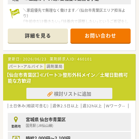
＼家庭優先で無理なく働けます／（仙台市青葉区エリア担当よ
り）
「午前中だけ働きたい」「扶養内で調整したい」というご希望をし
っかり汲み取ってくれる職場です。残業もほぼないので、夕飯の
支度や送り迎えも余裕を持って行えますよ。
詳細を見る
お問い合わせ
＊------------------------------------------＊
【法人特徴について】
■仙台市内に限定して9店舗を展開しているため、生活圏内での
勤務が可能であり、地域に密着した働き方を実現できる法人で
更新日：
2026/06/23
薬剤師求人ID：
460101
す。
■社長をはじめとする役員全員が薬剤師免許を保持しており、現
パート・アルバイト
調剤薬局
場の業務負担や課題に対して非常に深い理解を示してくれま
【仙台市青葉区】≪パート≫整形外科メイン／土曜日勤務可
す。
能な方歓迎
■外部の医療コンサルティング会社による指導を積極的に取り
入れており、常に健全で安定した経営基盤を維持している企業で
検討リストに追加
す。
【店舗情報と応需状況について】
土日休み(相談可含む)
週休2.5日以上
週32h以上
Ｗワーク可
車通
■北仙台駅から徒歩10分の好立地にあり、内科や循環器科の処
方箋を1日あたり30枚から40枚ほど応需している薬局です。
宮城県 仙台市青葉区
■路地裏に位置するコンパクトな店舗であり、長年勤務している
国見駅 (JR仙山線)
勤務地
ベテランの女性管理薬剤師が在籍しております。
■主要な応需先は門前の内科循環器科クリニックとなっており、
時給2,000円～2,100円
地域に根ざしたかかりつけ薬局として信頼を集めている環境で