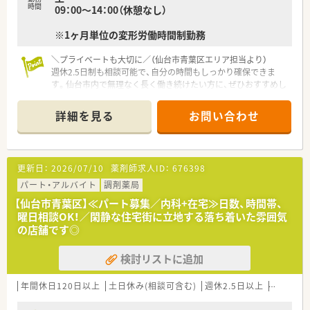
時間
09：00～14：00（休憩なし）
能です。
■土曜日のお休みについても相談可能ですが、月に数回でも出勤
※1ヶ月単位の変形労働時間制勤務
いただける場合は、採用においてさらに優遇させていただく方針
です。
＼プライベートも大切に／（仙台市青葉区エリア担当より）
週休2.5日制も相談可能で、自分の時間もしっかり確保できま
す。仙台市内で無理なく長く働き続けたい方に、ぜひおすすめし
たい環境です。
＊------------------------------------------＊
詳細を見る
お問い合わせ
【店舗情報と応需状況について】
■北仙台駅から徒歩圏内に位置しており、近隣にある整形外科や
内科のクリニックより1日130枚から140枚の処方箋を受け付け
更新日：
2026/07/10
薬剤師求人ID：
676398
ています。
■戸建てを改装した温かみのある店舗となっており、広々とした
パート・アルバイト
調剤薬局
休憩室ではソファーに座りながら心身ともにリラックスして過
【仙台市青葉区】≪パート募集／内科+在宅≫日数、時間帯、
ごせます。
曜日相談OK！／閑静な住宅街に立地する落ち着いた雰囲気
■調剤室はコンパクトながらも効率的な導線が確保されており、
の店舗です◎
電子薬歴や自動分包機などの設備を導入して業務の効率化を図
っています。
検討リストに追加
【求人情報について】
■想定年収は450万円から550万円となっており、これまでのご
年間休日120日以上
土日休み(相談可含む)
週休2.5日以上
週32h以
経験や年齢を考慮した上で、ご満足いただける条件を個別に提示
します。