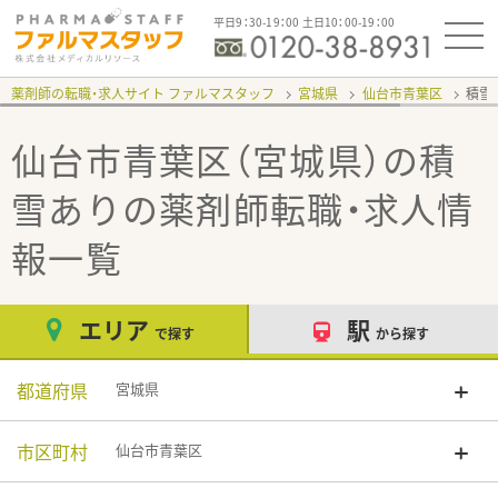
平日9：30-19：00 土日10：00-19：00
薬剤師の転職・求人サイト ファルマスタッフ
宮城県
仙台市青葉区
積雪
仙台市青葉区（宮城県）の積
雪あり
の薬剤師転職・求人情
報一覧
エリア
駅
で探す
から探す
都道府県
宮城県
市区町村
仙台市青葉区