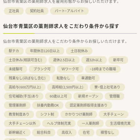
仙台市青葉区の薬剤師求人を雇用形態からお探しいただけます。
正社員
契約社員
パート・アルバイト
仙台市青葉区の薬剤師求人をこだわり条件から探す
仙台市青葉区の薬剤師求人をこだわり条件からお探しいただけます。
駅チカ
年間休日120日以上
土日祝休み
土日休み(相談可含む)
週休2.5日以上
週32h以上
新卒可
未経験可
ブランク可
Ｗワーク可
~18時までの職場
残業なし(ほぼなし含む)
転勤なし
車通勤可
高給与(600万円以上)
高時給(2,500円以上)
寮・借上社宅あり
住宅補助(手当)あり
60歳以上可
新規オープン
管理職
管理薬剤師
扶養内勤務OK
認定薬剤師取得支援あり
教育制度あり
シフト制
かかりつけ薬剤師
大手チェーン
大手チェーン以外
ヘルプ体制充実
一人薬剤師
生活環境充実
新幹線近く
総合科目
高収入
在宅
積雪なし