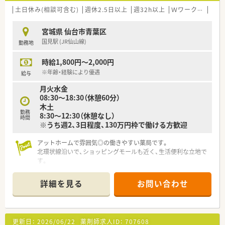
土日休み(相談可含む)
週休2.5日以上
週32h以上
Ｗワーク可
車通
宮城県 仙台市青葉区
国見駅 (JR仙山線)
勤務地
時給1,800円～2,000円
※年齢・経験により優遇
給与
月火水金
08:30～18:30（休憩60分）
木土
勤務
8:30～12:30（休憩なし）
時間
※うち週2、3日程度、130万円枠で働ける方歓迎
アットホームで雰囲気◎の働きやすい薬局です。
北環状線沿いで、ショッピングモールも近く、生活便利な立地で
す。
詳細を見る
お問い合わせ
更新日：
2026/06/22
薬剤師求人ID：
707608