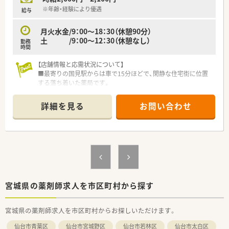
す。
※年齢・経験により優遇
給与
【想定される業務内容】
月火水金/9：00～18：30（休憩90分）
■門前の内科・循環器科クリニックからの処方箋を中心に、調
土 /9：00～12：30（休憩なし）
勤務
剤、監査、服薬指導といった一連の薬剤師業務を担当いただきま
時間
す。
■薬歴管理には1人1台のiPadを導入しているため、スムーズな
【店舗情報と応需状況について】
入力作業が可能であり、効率的に業務を進めることができます。
■最寄りの国見駅からは車で15分ほどで、閑静な住宅街に位置
■処方箋枚数が比較的落ち着いているため、患者様一人ひとりと
する落ち着いた薬局です。
じっくり向き合い、丁寧なカウンセリングを行うことが主な業務
■主に整形外科の処方箋を応需しており、全体の9割以上を占め
です。
ているのが特徴です。
詳細を見る
お問い合わせ
■1日の処方箋枚数は約40枚と落ち着いており、常時1名から2名
の薬剤師で対応します。
【募集背景と求める人物像について】
■管理薬剤師の欠員補充のため、地域に根差して長く勤務してく
ださる方を募集しています。
■患者様やスタッフと円滑な関係を築ける、コミュニケーション
能力の高い方を求めています。
■チームワークを大切にし、周囲と協力しながら丁寧な業務に取
宮城県の薬剤師求人を市区町村から探す
り組める方を歓迎いたします。
宮城県の薬剤師求人を市区町村からお探しいただけます。
【法人特徴について】
■仙台市内のみに9店舗の調剤薬局を展開しており、地域に密着
仙台市青葉区
仙台市宮城野区
仙台市若林区
仙台市太白区