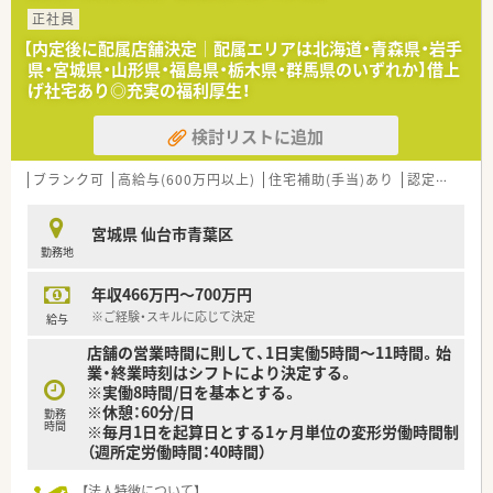
正社員
【内定後に配属店舗決定│配属エリアは北海道・青森県・岩手
県・宮城県・山形県・福島県・栃木県・群馬県のいずれか】借上
げ社宅あり◎充実の福利厚生！
検討リストに追加
ブランク可
高給与(600万円以上)
住宅補助(手当)あり
認定薬剤師取得支援あり
宮城県 仙台市青葉区
勤務地
年収466万円～700万円
※ご経験・スキルに応じて決定
給与
店舗の営業時間に則して、1日実働5時間～11時間。始
業・終業時刻はシフトにより決定する。
※実働8時間/日を基本とする。
※休憩：60分/日
勤務
時間
※毎月1日を起算日とする1ヶ月単位の変形労働時間制
（週所定労働時間：40時間）
【法人特徴について】