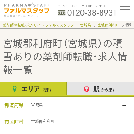
平日9：30-19：00 土日10：00-19：00
薬剤師の転職・求人サイト ファルマスタッフ
宮城県
宮城郡利府町
積雪
宮城郡利府町（宮城県）の積
雪あり
の薬剤師転職・求人情
報一覧
エリア
駅
で探す
から探す
都道府県
宮城県
市区町村
宮城郡利府町