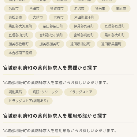
名取市
角田市
多賀城市
岩沼市
登米市
栗原市
東松島市
大崎市
富谷市
刈田郡蔵王町
柴田郡大河原町
柴田郡柴田町
伊具郡丸森町
亘理郡亘理町
亘理郡山元町
宮城郡七ヶ浜町
宮城郡利府町
黒川郡大和町
加美郡色麻町
加美郡加美町
遠田郡涌谷町
遠田郡美里町
本吉郡南三陸町
宮城郡利府町の薬剤師求人を業種から探す
宮城郡利府町の薬剤師求人を業種からお探しいただけます。
調剤薬局
病院・クリニック
ドラッグストア
ドラッグストア(調剤あり)
宮城郡利府町の薬剤師求人を雇用形態から探す
宮城郡利府町の薬剤師求人を雇用形態からお探しいただけます。