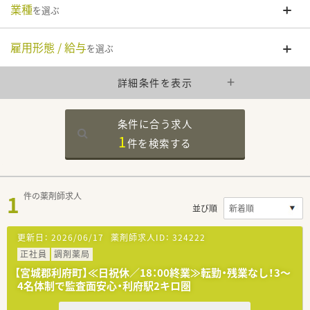
業種
を選ぶ
雇用形態 / 給与
を選ぶ
詳細条件を表示
条件に合う求人
1
件を
検索する
1
件の薬剤師求人
並び順
更新日：
2026/06/17
薬剤師求人ID：
324222
正社員
調剤薬局
【宮城郡利府町】≪日祝休／18：00終業≫転勤・残業なし！3～
4名体制で監査面安心・利府駅2キロ圏