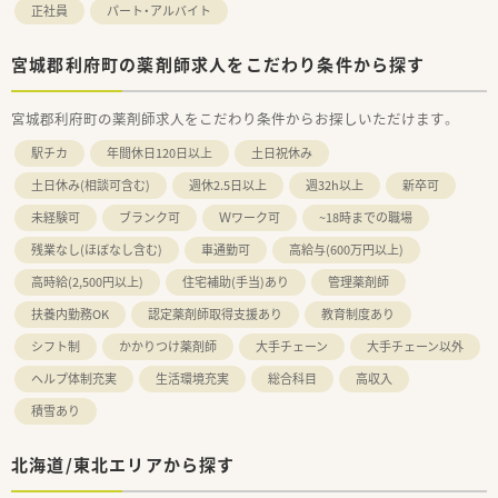
正社員
パート・アルバイト
宮城郡利府町の薬剤師求人をこだわり条件から探す
宮城郡利府町の薬剤師求人をこだわり条件からお探しいただけます。
駅チカ
年間休日120日以上
土日祝休み
土日休み(相談可含む)
週休2.5日以上
週32h以上
新卒可
未経験可
ブランク可
Ｗワーク可
~18時までの職場
残業なし(ほぼなし含む)
車通勤可
高給与(600万円以上)
高時給(2,500円以上)
住宅補助(手当)あり
管理薬剤師
扶養内勤務OK
認定薬剤師取得支援あり
教育制度あり
シフト制
かかりつけ薬剤師
大手チェーン
大手チェーン以外
ヘルプ体制充実
生活環境充実
総合科目
高収入
積雪あり
北海道/東北エリアから探す