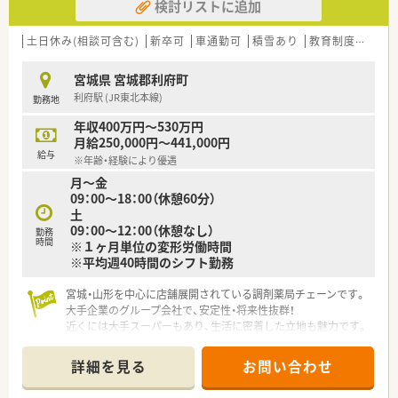
検討リストに追加
土日休み(相談可含む)
新卒可
車通勤可
積雪あり
教育制度あり
宮城県 宮城郡利府町
利府駅 (JR東北本線)
勤務地
年収400万円～530万円
月給250,000円～441,000円
給与
※年齢・経験により優遇
月～金
09：00～18：00（休憩60分）
土
09：00～12：00（休憩なし）
勤務
時間
※１ヶ月単位の変形労働時間
※平均週40時間のシフト勤務
宮城・山形を中心に店舗展開されている調剤薬局チェーンです。
大手企業のグループ会社で、安定性・将来性抜群！
近くには大手スーパーもあり、生活に密着した立地も魅力です。
ダブレット型電子薬歴も導入され、ますます業務がスムースに。
穏やかな管理薬剤師のもと、経験に不安がある方でも全面的にバ
詳細を見る
お問い合わせ
ックアップ頂けます。