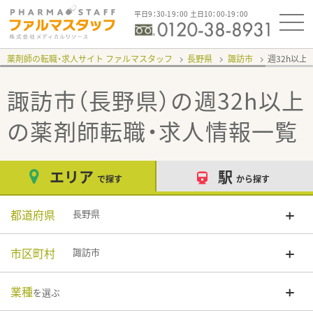
平日9：30-19：00 土日10：00-19：00
薬剤師の転職・求人サイト ファルマスタッフ
長野県
諏訪市
週32h以上
諏訪市（長野県）の週32h以上
の薬剤師転職・求人情報一覧
エリア
駅
で探す
から探す
都道府県
長野県
市区町村
諏訪市
業種
を選ぶ