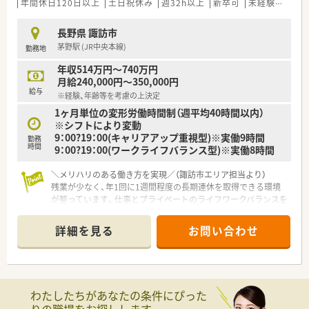
ど全国に600店舗以上を展開しているトップクラスの成長企業
年間休日120日以上
土日祝休み
週32h以上
新卒可
未経験可
ブ
です。
■「健康と美と衛生において社会貢献する」という経営理念のも
長野県 諏訪市
と、利便性と信頼性の高い調剤併設型の店舗を展開しておりま
茅野駅 (JR中央本線)
勤務地
す。
■1つの店舗にヘルス、ビューティー、ライフ、調剤の機能を一挙
年収514万円～740万円
に集約した「ショートタイムショッピング」が特長的な法人で
月給240,000円～350,000円
す。
給与
※経験、年齢等を考慮の上決定
1ヶ月単位の変形労働時間制（週平均40時間以内）
【こんな取り組みをしています】
※シフトにより変動
■未経験者や中途入社の方が現場で困ることがないよう、充実し
9：00?19：00(キャリアアップ重視型)※実働9時間
た研修マニュアルの完備や業務習得制度によるOJTを実施して
勤務
時間
9：00?19：00(ワークライフバランス型)※実働8時間
います。
■薬剤師としての継続的なスキルアップを支援するため、講習会
や学会への参加、eラーニング等の補助制度を幅広く設けており
＼メリハリのある働き方を実現／（諏訪市エリア担当より）
ます。
残業が少なく、年1回に1週間程度の長期連休を取得できる環境
■配属店舗のエリア内にて3ヶ月程度のドラッグ研修を設けてお
が整っています。仕事とプライベートのライフワークバランスを
り、数あるチェーンの中で最も深く未病の取り組みを学べます。
しっかり重視したい方に大変おすすめの求人です。
＊------------------------------------------＊
詳細を見る
お問い合わせ
【店舗情報と応需状況について】
■JR中央本線の茅野駅から車で8分ほどの場所に位置しており、
近隣にあるクリニックから処方箋を応需しております。
■内科を中心に広域の医療機関から面応需で受け付けており、1
わたしたちがあなたの条件にぴった
日の処方箋枚数は30枚から50枚程度となっております。