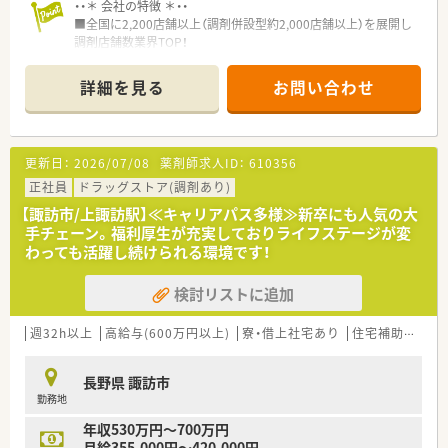
・・＊ 会社の特徴 ＊・・
■全国に2,200店舗以上（調剤併設型約2,000店舗以上）を展開し
調剤店舗数業界TOP！
■店舗拡大に伴いキャリアアップできるポジションが多数あり！
頑張り次第で高給与も可能！
詳細を見る
お問い合わせ
■経験や勤務コースによりますが、経験の少ない方でも500万前
半スタートと業界TOP水準！
■職種や職域に合わせ、豊富な社内研修や外部組織と連携した研
修を用意されています
更新日：
2026/07/08
薬剤師求人ID：
610356
■薬剤師が中心の会社だからこそ活躍できるキャリアパスが多
種多様に用意されています。
正社員
ドラッグストア(調剤あり)
■店舗拡大に伴い、エリアマネジャーや営業部長等のマネジメン
【諏訪市/上諏訪駅】≪キャリアパス多様≫新卒にも人気の大
トのポジションも増えます。
手チェーン。福利厚生が充実しておりライフステージが変
■在宅や教育等の専門性を活かせるスペシャリストを目指すこ
わっても活躍し続けられる環境です！
とも可能です。
■その他にも、管理部門や商品部門等の本社スタッフなど活動領
検討リストに追加
域は多種多様です。
■在宅実施店舗は年々増加しており、在宅医療へもしっかりと関
わる事ができます。
週32h以上
高給与(600万円以上)
寮・借上社宅あり
住宅補助(手当)あり
■育児休暇は3歳まで取得が可能で、時短制度は小学5年生まで
時短勤務ができるよう変更予定です。
長野県 諏訪市
■年間休日が120日とワークライフバランスが整っています
勤務地
■日用品から常備薬まで、従業員割引制度など嬉しいメリットも
たくさんあります！
年収530万円～700万円
月給355,000円～420,000円