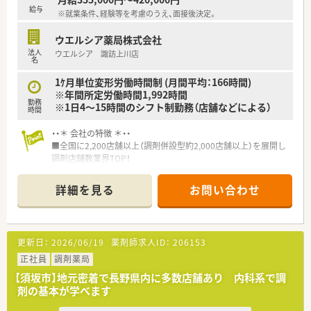
給与
※就業条件、経験等を考慮のうえ、面接後決定。
ウエルシア薬局株式会社
法人
ウエルシア 諏訪上川店
名
1ｹ月単位変形労働時間制 (月間平均：166時間)
※年間所定労働時間1,992時間
勤務
※1日4～15時間のシフト制勤務（店舗などによる）
時間
・・＊ 会社の特徴 ＊・・
■全国に2,200店舗以上（調剤併設型約2,000店舗以上）を展開し
調剤店舗数業界TOP！
■店舗拡大に伴いキャリアアップできるポジションが多数あり！
頑張り次第で高給与も可能！
詳細を見る
お問い合わせ
■経験や勤務コースによりますが、経験の少ない方でも500万前
半スタートと業界TOP水準！
■職種や職域に合わせ、豊富な社内研修や外部組織と連携した研
修を用意されています
更新日：
2026/06/19
薬剤師求人ID：
206153
■薬剤師が中心の会社だからこそ活躍できるキャリアパスが多
種多様に用意されています。
正社員
調剤薬局
■店舗拡大に伴い、エリアマネジャーや営業部長等のマネジメン
【須坂市】地元密着で長野県内に多数店舗あり 内科系で調
トのポジションも増えます。
剤の基本が学べます
■在宅や教育等の専門性を活かせるスペシャリストを目指すこ
とも可能です。