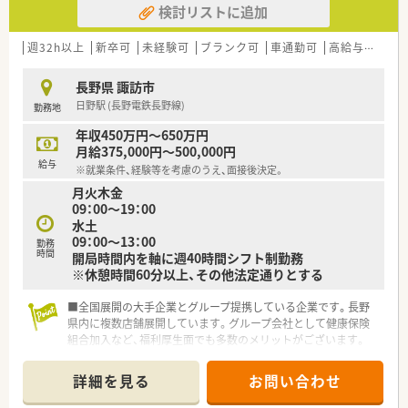
検討リストに追加
■その他にも、管理部門や商品部門等の本社スタッフなど活動領
域は多種多様です。
■在宅実施店舗は年々増加しており、在宅医療へもしっかりと関
週32h以上
新卒可
未経験可
ブランク可
車通勤可
高給与(600万円以上)
わる事ができます。
■育児休暇は3歳まで取得が可能で、時短制度は小学5年生まで
長野県 諏訪市
時短勤務ができるよう変更予定です。
日野駅 (長野電鉄長野線)
勤務地
■年間休日が120日とワークライフバランスが整っています
■日用品から常備薬まで、従業員割引制度など嬉しいメリットも
年収450万円～650万円
たくさんあります！
月給375,000円～500,000円
給与
※就業条件、経験等を考慮のうえ、面接後決定。
月火木金
09：00～19：00
水土
09：00～13：00
勤務
時間
開局時間内を軸に週40時間シフト制勤務
※休憩時間60分以上、その他法定通りとする
■全国展開の大手企業とグループ提携している企業です。長野
県内に複数店舗展開しています。グループ会社として健康保険
組合加入など、福利厚生面でも多数のメリットがございます。
■調剤・ＯＴＣの両方のスキルが身に付きます。病気の治療から
予防まで幅広い分野で薬剤師の職能を活かして頂けます。
詳細を見る
お問い合わせ
■常時複数薬剤師の体制で、安心です。