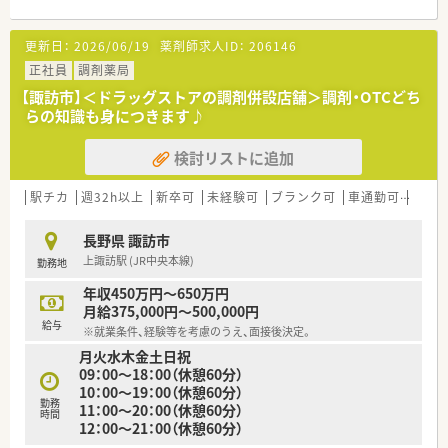
更新日：
2026/06/19
薬剤師求人ID：
206146
正社員
調剤薬局
【諏訪市】＜ドラッグストアの調剤併設店舗＞調剤・OTCどち
らの知識も身につきます♪
検討リストに追加
駅チカ
週32h以上
新卒可
未経験可
ブランク可
車通勤可
高給与
長野県 諏訪市
上諏訪駅 (JR中央本線)
勤務地
年収450万円～650万円
月給375,000円～500,000円
給与
※就業条件、経験等を考慮のうえ、面接後決定。
月火水木金土日祝
09：00～18：00（休憩60分）
10：00～19：00（休憩60分）
勤務
11：00～20：00（休憩60分）
時間
12：00～21：00（休憩60分）