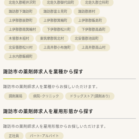
北佐久郡軽井沢町
北佐久郡御代田町
北佐久郡立科町
諏訪郡下諏訪町
諏訪郡富士見町
諏訪郡原村
上伊那郡辰野町
上伊那郡箕輪町
上伊那郡飯島町
上伊那郡南箕輪村
下伊那郡松川町
下伊那郡高森町
木曽郡木祖村
東筑摩郡筑北村
北安曇郡池田町
北安曇郡松川村
上高井郡小布施町
上高井郡高山村
上水内郡飯綱町
諏訪市の薬剤師求人を業種から探す
諏訪市の薬剤師求人を業種からお探しいただけます。
調剤薬局
病院・クリニック
ドラッグストア(調剤あり)
諏訪市の薬剤師求人を雇用形態から探す
諏訪市の薬剤師求人を雇用形態からお探しいただけます。
正社員
パート・アルバイト