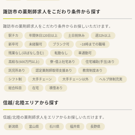
諏訪市の薬剤師求人をこだわり条件から探す
諏訪市の薬剤師求人をこだわり条件からお探しいただけます。
駅チカ
年間休日120日以上
土日祝休み
週32h以上
新卒可
未経験可
ブランク可
~18時までの職場
残業なし(ほぼなし含む)
転勤なし
車通勤可
高給与(600万円以上)
寮・借上社宅あり
住宅補助(手当)あり
託児所あり
認定薬剤師取得支援あり
教育制度あり
シフト制
大手チェーン
大手チェーン以外
ヘルプ体制充実
総合科目
在宅
積雪あり
信越/北陸エリアから探す
信越/北陸の薬剤師求人をエリアからお探しいただけます。
新潟県
富山県
石川県
福井県
長野県