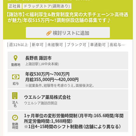
正社員
ドラッグストア(調剤あり)
【諏訪市】≪福利厚生&教育制度充実の大手チェーン≫高待遇
が魅力/年収515万円～！調剤併設店舗の募集です♪
検討リストに追加
週32h以上
新卒可
未経験可
ブランク可
車通勤可
高給与(600万円以上)
長野県 諏訪市
上諏訪駅 (JR中央本線)
勤務地
年収530万円～700万円
月給355,000円～420,000円
給与
※就業条件、経験等を考慮のうえ、面接後決定。
ウエルシア薬局株式会社
法人
ウエルシア諏訪四賀店
名
1ヶ月単位の変形労働時間制（月平均:165.6時間/年間
所定労働時間:1,988時間）
勤務
※1日4~15時間のシフト制勤務（店舗により異なる）
時間