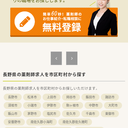
りの職場をお探しします。
■常勤薬剤師1名とパート薬剤師5名が在籍し、常時1名から2名
体制でゆとりを持って日々の業務に対応しております。
【法人特徴について】
■創業150年以上の歴史を誇り、北陸地方を中心に関東や東海な
ど全国に600店舗以上を展開しているトップクラスの成長企業
です。
■「健康と美と衛生において社会貢献する」という経営理念のも
と、利便性と信頼性の高い調剤併設型の店舗を展開しておりま
す。
■1つの店舗にヘルス、ビューティー、ライフ、調剤の機能を一挙
に集約した「ショートタイムショッピング」が特長的な法人で
す。
【職場環境と雰囲気】
長野県の薬剤師求人を市区町村から探す
■音声入力薬歴やピッキングサポートシステムなど、薬剤師がミ
スなく安心して働ける最新の機械設備が全店に導入されており
長野県の薬剤師求人を市区町村からお探しいただけます。
ます。
■投薬カウンターには薬歴閲覧用のタブレットが設置されてお
長野市
松本市
上田市
岡谷市
飯田市
諏訪市
り、患者様とじっくりお話をしながらスムーズに確認が行えま
す。
須坂市
小諸市
伊那市
駒ヶ根市
中野市
大町市
■ひと月あたりの調剤過誤率は0.02%程度と極めて低く、医療事
飯山市
茅野市
塩尻市
佐久市
千曲市
東御市
務がしっかり配置されているため専門業務に専念できる環境で
す。
安曇野市
南佐久郡小海町
南佐久郡佐久穂町