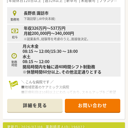
年間休日120日以上
週32h以上
新卒可
未経験可
ブランク可
残業
長野県 諏訪市
下諏訪駅 (JR中央本線)
勤務地
年収326万円～537万円
月給200,000円～340,000円
給与
※就業条件、経験等を考慮のうえ、面接後決定。
月火木金
08:15 ～ 12:00/15:30 ～ 18:00
水土
08:15 ～ 12:00
勤務
時間
開局時間内を軸に週40時間シフト制勤務
※休憩時間60分以上、その他法定通りとする
＼ こんな病院です ／
■地域密着のケアミックス病院
■診療科目は10科以上にわたっており、スキルアップをご希望
の方にもおすすめです！
■お休みも多く、ワーク・ライフバランスを重視して働きたい方
詳細を見る
お問い合わせ
におすすめです！
■共済制度や奨学金制度もあり、福利厚生充実の病院です。
■年間休日122日！残業は月5時間程度と定時でのご帰宅が叶い
ます。
更新日：
2026/07/08
薬剤師求人ID：
196022