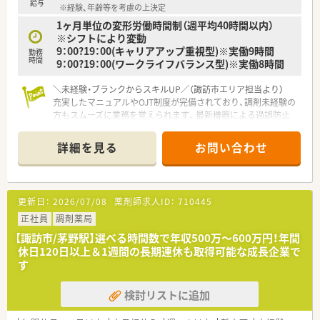
給与
※経験、年齢等を考慮の上決定
1ヶ月単位の変形労働時間制（週平均40時間以内）
※シフトにより変動
9：00?19：00(キャリアアップ重視型)※実働9時間
勤務
時間
9：00?19：00(ワークライフバランス型)※実働8時間
＼未経験・ブランクからスキルUP／（諏訪市エリア担当より）
充実したマニュアルやOJT制度が完備されており、調剤未経験の
方もスムーズに業務を覚えられます。最新機器による過誤防止
体制や、eラーニング等の補助制度も魅力です。
＊------------------------------------------＊
詳細を見る
お問い合わせ
【店舗情報と応需状況について】
■JR中央本線の上諏訪駅から車で9分ほどの場所に位置してお
り、近隣にあるクリニックから処方箋を面応需で受け付けており
更新日：
2026/07/08
薬剤師求人ID：
710445
ます。
■皮膚科や婦人科を主要科目として面応需で受け付けており、特
正社員
調剤薬局
に皮膚科の処方箋における専門的な知識を深く磨ける環境で
【諏訪市/茅野駅】選べる時間数で年収500万〜600万円！年間
す。
休日120日以上＆1週間の長期連休も取得可能な成長企業で
■1日あたりの処方箋枚数は40枚から50枚程度であり、常勤1名
す
と非常勤4名の薬剤師が常時1名から2名体制で対応しています。
検討リストに追加
【法人特徴について】
■創業150年以上の歴史を誇り、北陸地方を中心に関東や東海な