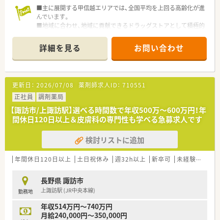
■主に展開する甲信越エリアでは、全国平均を上回る高齢化が進
んでいます。
■地域に合わせ、地域に貢献できるドラッグストアとして積極的
に展開を進めておられます。
■甲信越エリアで地域貢献をしていきたいとお考えの方に適し
詳細を見る
お問い合わせ
た職場です！
更新日：
2026/07/08
薬剤師求人ID：
710551
正社員
調剤薬局
【諏訪市/上諏訪駅】選べる時間数で年収500万〜600万円！年
間休日120日以上＆皮膚科の専門性も学べる急募求人です
検討リストに追加
年間休日120日以上
土日祝休み
週32h以上
新卒可
未経験可
ブ
長野県 諏訪市
上諏訪駅 (JR中央本線)
勤務地
年収514万円～740万円
月給240,000円～350,000円