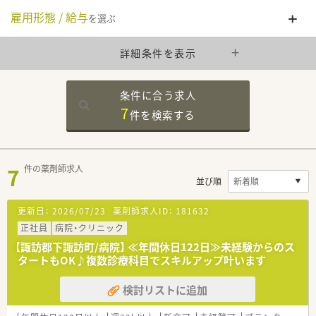
雇用形態 / 給与
を選ぶ
詳細条件を表示
条件に合う求人
7
件を
検索する
7
件の薬剤師求人
並び順
更新日：
2026/07/23
薬剤師求人ID：
181632
正社員
病院・クリニック
【諏訪郡下諏訪町/病院】 ≪年間休日122日≫未経験からのス
タートもOK♪複数診療科目でスキルアップ叶います
検討リストに追加