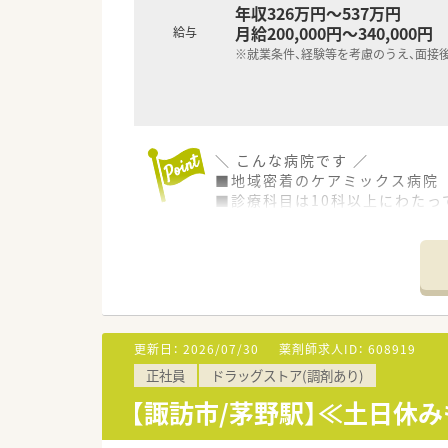
年収326万円～537万円
月給200,000円～340,000円
給与
※就業条件、経験等を考慮のうえ、面接
＼ こんな病院です ／
■地域密着のケアミックス病院
■診療科目は10科以上にわたっ
■お休みも多く、ワーク・ライフ
■共済制度や奨学金制度もあり
■年間休日122日！残業は月5
更新日：
2026/07/30
薬剤師求人ID：
608919
正社員
ドラッグストア(調剤あり)
【諏訪市/茅野駅】≪土日休