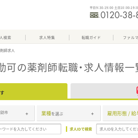
平日9：30-19：00 土日10：00-19：
人検索
求人特集
転職ガイド
ファル
勤可
の薬剤師転職・求人情報一
す
業種
雇用形態 / 給
諏訪市
を選ぶ
求人IDで検索