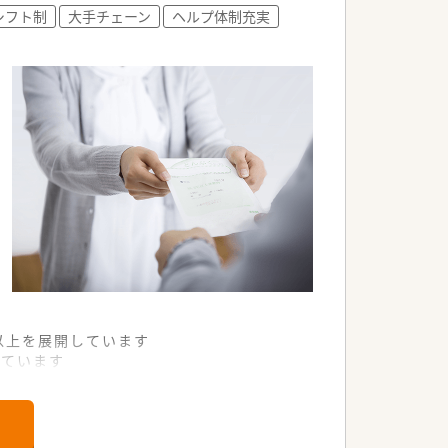
シフト制
大手チェーン
ヘルプ体制充実
舗以上を展開しています
れています
て様々な活躍ができるフィールドを用意
舗」など様々な店舗を運営しています