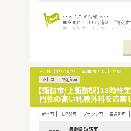
・・＊ 会社の特徴 ＊・・
■全国に2,200店舗以上（調剤併
■店舗拡大に伴いキャリアアッ
■経験や勤務コースによりますが
■職種や職域に合わせ、豊富な
■薬剤師が中心の会社だからこ
■店舗拡大に伴い、エリアマネ
■在宅や教育等の専門性を活か
■その他にも、管理部門や商品
■在宅実施店舗は年々増加して
更新日：
2026/06/23
薬剤師求人ID：
715350
■育児休暇は3歳まで取得が可
正社員
調剤薬局
■年間休日が120日とワークラ
■日用品から常備薬まで、従業
【諏訪市/上諏訪駅】18時終
門性の高い乳腺外科を応需
新卒可
未経験可
ブランク可
車通勤可
長野県 諏訪市