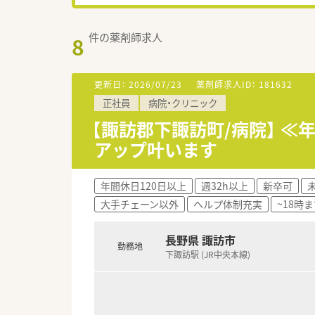
件の薬剤師求人
8
更新日：
2026/07/23
薬剤師求人ID：
181632
正社員
病院・クリニック
【諏訪郡下諏訪町/病院】 
アップ叶います
年間休日120日以上
週32h以上
新卒可
大手チェーン以外
ヘルプ体制充実
~18時
長野県 諏訪市
勤務地
下諏訪駅 (JR中央本線)