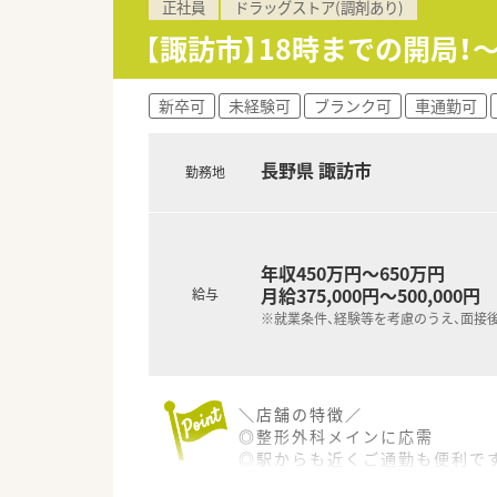
正社員
ドラッグストア(調剤あり)
■システム上に棚番が表示され
【諏訪市】18時までの開局！
【こんな方にオススメ】
■ワークライフバランスを重視
■専門的な処方を扱う店舗で経
新卒可
未経験可
ブランク可
車通勤可
■福利厚生や研修制度が充実し
長野県 諏訪市
勤務地
年収450万円～650万円
月給375,000円～500,000円
給与
※就業条件、経験等を考慮のうえ、面接
＼店舗の特徴／
◎整形外科メインに応需
◎駅からも近くご通勤も便利で
◎ＯＴＣ販売と調剤業務、どち