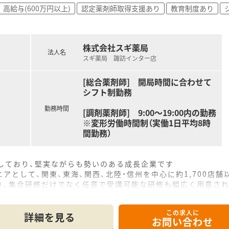
高給与(600万円以上)
認定薬剤師取得支援あり
教育制度あり
株式会社スギ薬局
法人名
スギ薬局 諏訪インター店
[総合薬剤師] 開局時間に合わせて
シフト制勤務
勤務時間
[調剤薬剤師] 9:00～19:00内の勤務
※変形労働時間制（実働1日平均8時
間勤務）
をしており、堅実ながらも勢いのある成長企業です
アとして、関東、東海、関西、北陸・信州を中心に約1,700店
り、集合研修だけでなく任意で受講可能な研修も幅広く用意さ
で活躍する従業員、将来経営幹部となる従業員など、薬剤師とし
この求人に
休み・19時までの勤務）どちらかの働き方を選択できます
詳細を見る
お問い合わせ
ール・クリニック併設店舗」「敷地内薬局」「訪問調剤特化型店