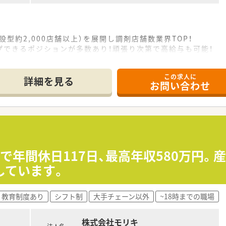
設型約2,000店舗以上）を展開し調剤店舗数業界TOP！
プできるポジションが多数あり！頑張り次第で高給与も可能！
、経験の少ない方でも500万前半スタートと業界TOP水準！
社内研修や外部組織と連携した研修を用意されています
この求人に
そ活躍できるキャリアパスが多種多様に用意されています。
詳細を見る
お問い合わせ
ジャーや営業部長等のマネジメントのポジションも増えます。
せるスペシャリストを目指すことも可能です。
部門等の本社スタッフなど活動領域は多種多様です。
おり、在宅医療へもしっかりと関わる事ができます。
能で、時短制度は小学5年生まで時短勤務ができるよう変更予定
イフバランスが整っています
員割引制度など嬉しいメリットもたくさんあります！
業で年間休日117日、最高年収580万円。
しています。
教育制度あり
シフト制
大手チェーン以外
~18時までの職場
株式会社モリキ