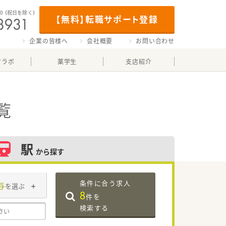
00
（祝日を除く）
【無料】転職サポート登録
企業の皆様へ
会社概要
お問い合わせ
マラボ
薬学生
支店紹介
覧
駅
から探す
条件に合う求人
与
を選ぶ
8
件を
検索する