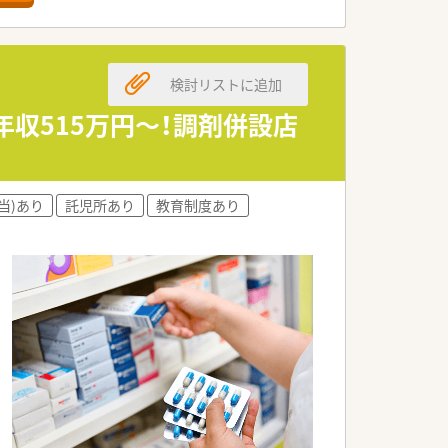
最多の51店舗設置しています
一人ひとりが働きやすい環境が整備されて
検討リストに追加
収515万円～！調剤併設店
当)あり
託児所あり
教育制度あり