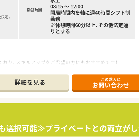
水土
08:15 ～ 12:00
勤務時間
開局時間内を軸に週40時間シフト制
後決定。
勤務
※休憩時間60分以上、その他法定通
りとする
ており、スキルアップをご希望の方にもおすすめです！
バランスを重視して働きたい方におすすめです！
、福利厚生充実の病院です。
この求人に
時間程度と定時でのご帰宅が叶います。
詳細を見る
お問い合わせ
みも選択可能≫プライベートとの両立がし