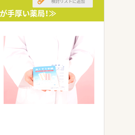
検討リストに追加
ピッキングが可能です。
生が手厚い薬局！≫
き続けたいとお考えの方です。
いと望んでいる方です。
築いていきたい方です。