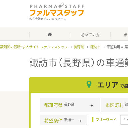
株式会社メディカルリソース
初めての方
求
薬剤師の転職・求人サイト ファルマスタッフ
長野県
諏訪市
車通勤可
諏訪市（長野県）の車通
エリア
で探
都道府県
市区町村
長野県
希望条件
車通勤可
フリーワード