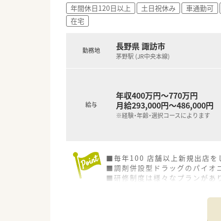
年間休日120日以上
土日祝休み
車通勤可
在宅
長野県 諏訪市
勤務地
茅野駅 (JR中央本線)
年収400万円～770万円
月給293,000円～486,000円
給与
※経験・年齢・選択コースによります
■毎年100 店舗以上新規出店
■調剤併設型ドラッグのパイオニ
■研修制度は様々なプランがあ
■店舗で活躍する従業員、社外
されています
■総合薬剤師・調剤薬剤師（土日
■調剤併設型だけでなく「医療モ