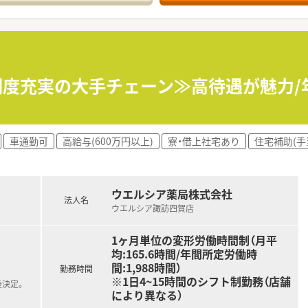
おり「訪問調剤特化型店舗」を50店舗以上、無菌調剤室は業界
「健康経営優良法人2023（大規模法人部門）認定」等を取得し
評価制度、キャリア支援制度等があるのも特徴です
制度充実の大手チェーン≫高待遇が魅力/年
車通勤可
高給与(600万円以上)
寮・借上社宅あり
住宅補助(手
ウエルシア薬局株式会社
法人名
ウエルシア諏訪四賀店
1ヶ月単位の変形労働時間制（月平
均:165.6時間/年間所定労働時
間:1,988時間）
勤務時間
※1日4~15時間のシフト制勤務（店舗
後決定。
により異なる）