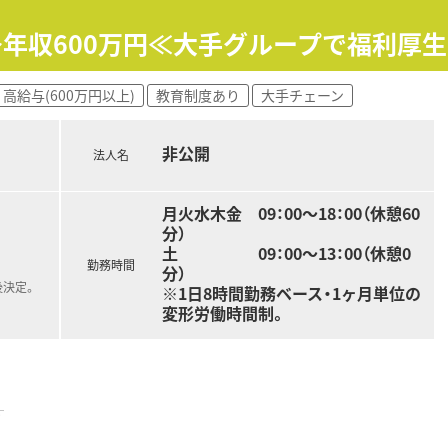
、使用頻度の高い順に医薬品が配置されているため、スムーズな
～年収600万円≪大手グループで福利厚
しており、残業が少なくきちんとお休みが取れる環境で長く働
験を積み、薬剤師としての専門知識やスキルをさらに向上させた
高給与(600万円以上)
教育制度あり
大手チェーン
ている安定した大手グループ企業に所属し、安心してキャリアを
非公開
法人名
月火水木金 09：00～18：00（休憩60
分）
土 09：00～13：00（休憩0
勤務時間
分）
後決定。
※1日8時間勤務ベース・1ヶ月単位の
変形労働時間制。
す
らの経験も積むことができます。