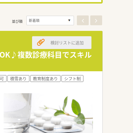
並び順
検討リストに追加
もOK♪複数診療科目でスキル
可
積雪あり
教育制度あり
シフト制