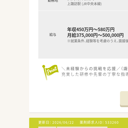
勤務地
上諏訪駅 (JR中央本線)
年収450万円～580万円
月給375,000円～500,000円
給与
※就業条件、経験等を考慮のうえ、面接
＼未経験からの挑戦を応援／（諏
充実した研修や先輩の丁寧な指
【店舗情報と応需状況について】
■上諏訪駅から車で7分ほどの
■近隣のクリニックから、外科や
■調剤事務によるピッキング業
【想定される業務内容】
■処方箋に基づく調剤業務全般
更新日：
2026/06/22
薬剤師求人ID：
533260
■レセコンと薬歴が一体となっ