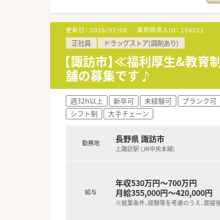
■在宅医療にも積極的取り組んで
■「プラチナくるみん認定企業」
います
更新日：
2026/07/08
薬剤師求人ID：
196022
■充実した研修制度、人事制度、
正社員
ドラッグストア(調剤あり)
【諏訪市】≪福利厚生&教育
舗の募集です♪
週32h以上
新卒可
未経験可
ブランク可
シフト制
大手チェーン
長野県 諏訪市
勤務地
上諏訪駅 (JR中央本線)
年収530万円～700万円
月給355,000円～420,000円
給与
※就業条件、経験等を考慮のうえ、面接