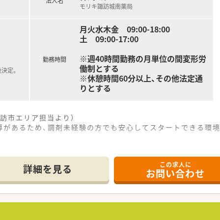
法人名
モリキ諏訪城南薬局
月火水木金 09:00-18:00
土 09:00-17:00
※週40時間勤務の月単位の間変形労
勤務時間
働制とする
後決定。
※休憩時間60分以上、その他法定通
りとする
訪市エリア担当より）
導があるため、調剤未経験の方でも安心してスタートできる環境
場所に位置し、車通勤も可能なため日々の通勤も非常に快適な調
この求人に
乳腺外科、内分泌外科の処方箋を1日に約20枚から30枚ほど
詳細を見る
お問い合わせ
務のサポートがあるため、薬剤師は本来の服薬指導や監査業務に
をお任せし、患者様一人ひとりに対して丁寧かつ正確な服薬指導
た最新のシステムを導入しており、効率よく安全な監査業務を実