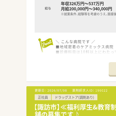
年収326万円～537万円
月給200,000円～340,000円
給与
※就業条件、経験等を考慮のうえ、面接
＼ こんな病院です ／
■地域密着のケアミックス病院
■診療科目は10科以上にわたっ
■お休みも多く、ワーク・ライフ
■共済制度や奨学金制度もあり
■年間休日122日！残業は月5
更新日：
2026/07/08
薬剤師求人ID：
196022
正社員
ドラッグストア(調剤あり)
【諏訪市】≪福利厚生&教育
舗の募集です♪