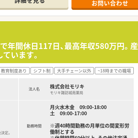
詳細を見る
お問い合わせ
ジャーや営業部長等のマネジメントのポジションも増えます。
せるスペシャリストを目指すことも可能です。
部門等の本社スタッフなど活動領域は多種多様です。
おり、在宅医療へもしっかりと関わる事ができます。
能で、時短制度は小学5年生まで時短勤務ができるよう変更予定
イフバランスが整っています
員割引制度など嬉しいメリットもたくさんあります！
業で年間休日117日、最高年収580万円。
しています。
教育制度あり
シフト制
大手チェーン以外
~18時までの職場
株式会社モリキ
法人名
モリキ諏訪城南薬局
月火水木金 09:00-18:00
土 09:00-17:00
※週40時間勤務の月単位の間変形労
勤務時間
働制とする
後決定。
※休憩時間60分以上、その他法定通