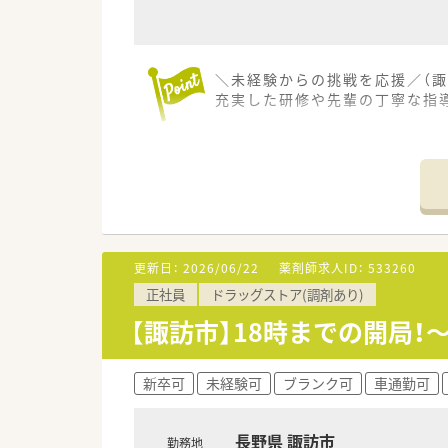
＼未経験からの挑戦を応援／（諏
充実した研修や先輩の丁寧な指
【店舗情報と応需状況について】
■上諏訪駅から車で7分ほどの
■近隣のクリニックから、外科や
■調剤事務によるピッキング業
【想定される業務内容】
■処方箋に基づく調剤業務全般
更新日：
2026/06/22
薬剤師求人ID：
533260
■レセコンと薬歴が一体となっ
正社員
ドラッグストア(調剤あり)
■システム上に棚番が表示され
【諏訪市】18時までの開局！
【こんな方にオススメ】
■ワークライフバランスを重視
■専門的な処方を扱う店舗で経
新卒可
未経験可
ブランク可
車通勤可
■福利厚生や研修制度が充実し
長野県 諏訪市
勤務地