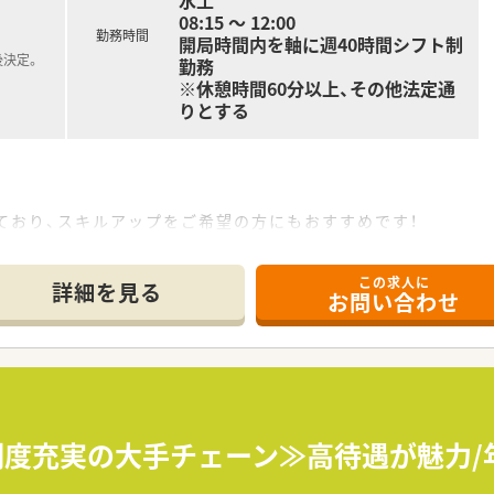
水土
08:15 ～ 12:00
勤務時間
開局時間内を軸に週40時間シフト制
後決定。
勤務
※休憩時間60分以上、その他法定通
りとする
ており、スキルアップをご希望の方にもおすすめです！
バランスを重視して働きたい方におすすめです！
、福利厚生充実の病院です。
この求人に
時間程度と定時でのご帰宅が叶います。
詳細を見る
お問い合わせ
制度充実の大手チェーン≫高待遇が魅力/年