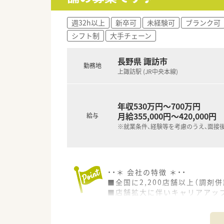
週32h以上
新卒可
未経験可
ブランク可
シフト制
大手チェーン
長野県 諏訪市
勤務地
上諏訪駅 (JR中央本線)
年収530万円～700万円
月給355,000円～420,000円
給与
※就業条件、経験等を考慮のうえ、面接
・・＊ 会社の特徴 ＊・・
■全国に2,200店舗以上（調剤併
■店舗拡大に伴いキャリアアッ
■経験や勤務コースによりますが
■職種や職域に合わせ、豊富な
■薬剤師が中心の会社だからこ