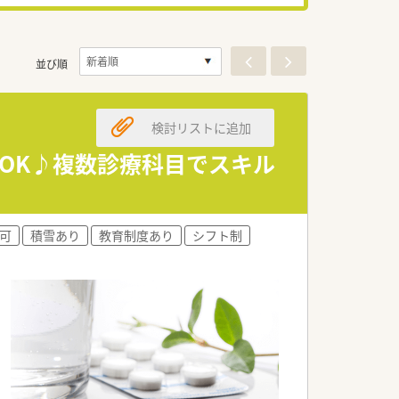
並び順
検討リストに追加
もOK♪複数診療科目でスキル
可
積雪あり
教育制度あり
シフト制