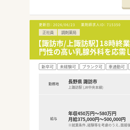
■店舗拡大に伴い、エリアマネ
■在宅や教育等の専門性を活か
■その他にも、管理部門や商品
■在宅実施店舗は年々増加して
更新日：
2026/06/23
薬剤師求人ID：
715350
■育児休暇は3歳まで取得が可
正社員
調剤薬局
■年間休日が120日とワークラ
■日用品から常備薬まで、従業
【諏訪市/上諏訪駅】18時終
門性の高い乳腺外科を応需
新卒可
未経験可
ブランク可
車通勤可
長野県 諏訪市
勤務地
上諏訪駅 (JR中央本線)
年収450万円～580万円
月給375,000円～500,000円
給与
※就業条件、経験等を考慮のうえ、面接