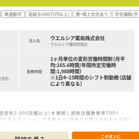
車通勤可
高給与(600万円以上)
寮・借上社宅あり
住宅補助(手
ウエルシア薬局株式会社
法人名
ウエルシア諏訪四賀店
1ヶ月単位の変形労働時間制（月平
均:165.6時間/年間所定労働時
間:1,988時間）
勤務時間
※1日4~15時間のシフト制勤務（店舗
後決定。
により異なる）
設型約2,000店舗以上）を展開し調剤店舗数業界TOP！
プできるポジションが多数あり！頑張り次第で高給与も可能！
、経験の少ない方でも500万前半スタートと業界TOP水準！
社内研修や外部組織と連携した研修を用意されています
この求人に
そ活躍できるキャリアパスが多種多様に用意されています。