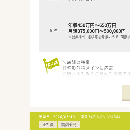
年収450万円～650万円
月給375,000円～500,000円
給与
※就業条件、経験等を考慮のうえ、面接
＼店舗の特徴／
◎整形外科メインに応需
◎駅からも近くご通勤も便利で
◎ＯＴＣ販売と調剤業務、どち
＼会社の特徴／
◎大手ドラッグチェーンのグル
◎甲信越エリアにドミナント展
◎甲信越エリアのシェアNO.1
更新日：
2026/06/19
薬剤師求人ID：
324584
＼働く環境／
正社員
調剤薬局
◎高齢化への対応や調剤の併設