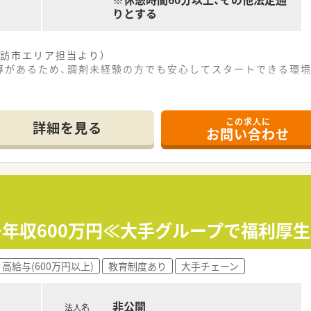
りとする
訪市エリア担当より）
導があるため、調剤未経験の方でも安心してスタートできる環境
場所に位置し、車通勤も可能なため日々の通勤も非常に快適な調
この求人に
乳腺外科、内分泌外科の処方箋を1日に約20枚から30枚ほど
詳細を見る
お問い合わせ
務のサポートがあるため、薬剤師は本来の服薬指導や監査業務に
をお任せし、患者様一人ひとりに対して丁寧かつ正確な服薬指導
た最新のシステムを導入しており、効率よく安全な監査業務を実
、使用頻度の高い順に医薬品が配置されているため、スムーズな
～年収600万円≪大手グループで福利厚
しており、残業が少なくきちんとお休みが取れる環境で長く働
験を積み、薬剤師としての専門知識やスキルをさらに向上させた
高給与(600万円以上)
教育制度あり
大手チェーン
ている安定した大手グループ企業に所属し、安心してキャリアを
非公開
法人名