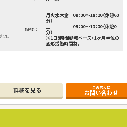
月火水木金 09：00～18：00（休憩60
分）
土 09：00～13：00（休憩0
勤務時間
分）
後決定。
※1日8時間勤務ベース・1ヶ月単位の
変形労働時間制。
す
らの経験も積むことができます。
この求人に
詳細を見る
お問い合わせ
ープ会社
開。
を目指しています！
等、地域に密着したサポートが強みです！