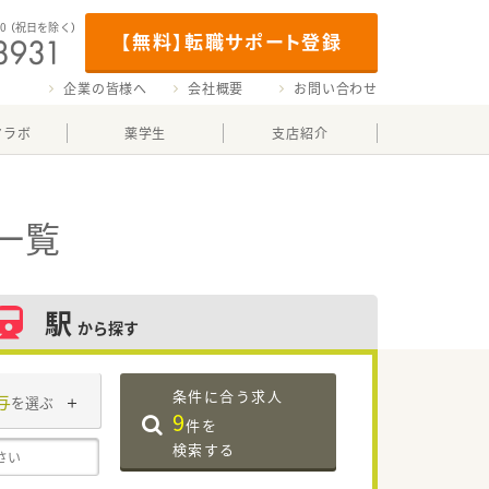
00
（祝日を除く）
【無料】転職サポート登録
企業の皆様へ
会社概要
お問い合わせ
マラボ
薬学生
支店紹介
一覧
駅
から探す
条件に合う求人
与
を選ぶ
9
件を
検索する