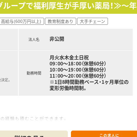
りの利いた商品構成・接客」を目指し、
グループで福利厚生が手厚い薬局！≫～年
ます。
きる食品・日用品などを充実させるなど、
を有しています。
高給与(600万円以上)
教育制度あり
大手チェーン
できる環境があります。
、調剤以外にお客さまの生活改善のお手伝いが出来ます。
非公開
とで、働くモチベーションの高さにも繋がっています。
法人名
人と話すのが好きだという方に楽しめる職場です。
月火水木金土日祝
が整っています！
09：00～18：00（休憩60分）
、営業研修（医薬品・化粧品など）
10：00～19：00（休憩60分）
勤務時間
教育資格取得援助制度、研修認定薬剤師取得支援、等
11：00～20：00（休憩60分）
後決定。
※1日8時間勤務ベース・1ヶ月単位の
変形労働時間制。
、各種資格手当、時間外手当、役職手当など
度、買物割引制度、財形貯蓄、持株会
、特別勤務手当て最大3万円支給あり）
習指導薬剤師認定資格取得補助、他
らの経験も積むことができます。
この求人に
ープ会社