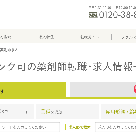
平日9：30-19：00 土日10：00-19：
人検索
求人特集
転職ガイド
ファル
ンク可
の薬剤師転職・求人情報
す
業種
雇用形態 / 給
諏訪市
を選ぶ
求人IDで検索