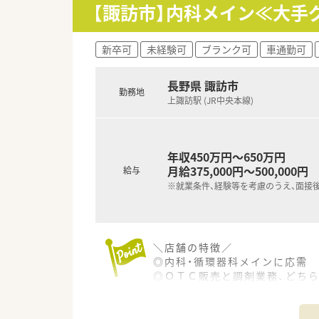
「楽しんで頂ける売場」・「気配
【諏訪市】内科メイン≪大手
攻めの販売活動を展開しており
◎お客様の生活全般をカバーで
地域に合わせた事業展開に強み
新卒可
未経験可
ブランク可
車通勤可
◎若い人がやる気を持って挑戦
ドラッグストアで働く醍醐味は
長野県 諏訪市
人との繋がりを作っていけるこ
勤務地
上諏訪駅 (JR中央本線)
調剤だけにこだわらず、明るく
＼教育・研修制度／
◎充実した研修制度と福利厚生
年収450万円～650万円
⇒新人研修、登録販売者取得研修
月給375,000円～500,000円
給与
⇒e-ラーニングシステム、通信
※就業条件、経験等を考慮のうえ、面接
＼福利厚生・手当／
◎通勤手当(上限50,000円)
◎社会保険完備、確定拠出年金制
◎団体薬剤師賠償責任保険
＼店舗の特徴／
◎転勤時借上住宅（個人負担なし
◎内科・循環器科メインに応需
◎研修認定薬剤師並びに実務実
◎ＯＴＣ販売と調剤業務、どち
◎労働組合あり！
＼会社の特徴／
＼こんな方におすすめです／
◎大手ドラッグチェーンのグル