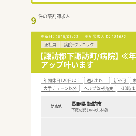
件の薬剤師求人
9
更新日：
2026/07/23
薬剤師求人ID：
181632
正社員
病院・クリニック
【諏訪郡下諏訪町/病院】 
アップ叶います
年間休日120日以上
週32h以上
新卒可
大手チェーン以外
ヘルプ体制充実
~18時
長野県 諏訪市
勤務地
下諏訪駅 (JR中央本線)